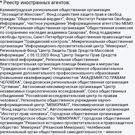
* Реестр иностранных агентов:
Калининградская региональная общественная организация "Экозащита!-Женсовет", Фонд содействия защите прав и свобод граждан "Общественный вердикт", Фонд "Институт Развития Свободы Информации", Частное учреждение "Информационное агентство МЕМО. РУ", Региональная общественная организация "Общественная комиссия по сохранению наследия академика Сахарова", Фонд поддержки свободы прессы, Санкт-Петербургская общественная правозащитная организация "Гражданский контроль", Межрегиональная общественная организация "Информационно-просветительский центр "Мемориал", Региональный Фонд "Центр Защиты Прав Средств Массовой Информации", с 05.12.2023 Фонд "Центр Защиты Прав Средств массовой информации", Региональная общественная благотворительная организация помощи беженцам и мигрантам "Гражданское содействие", Негосударственное образовательное учреждение дополнительного профессионального образования (повышение квалификации) специалистов "АКАДЕМИЯ ПО ПРАВАМ ЧЕЛОВЕКА", Свердловская региональная общественная организация "Сутяжник", Автономная некоммерческая организация "Центр независимых социологических исследований", Союз общественных объединений "Российский исследовательский центр по правам человека", Региональное общественное учреждение научно-информационный центр "МЕМОРИАЛ", Некоммерческая организация "Фонд защиты гласности", Автономная некоммерческая организация "Институт прав человека", Городская общественная организация "Екатеринбургское общество "МЕМОРИАЛ", Городская общественная организация "Рязанское историко-просветительское и правозащитное общество "Мемориал" (Рязанский Мемориал), Челябинский региональный орган общественной самодеятельности – женское общественное объединение "Женщины Евразии", Челябинский региональный орган общественной самодеятельности "Уральская правозащитная группа", Фонд содействия защите здоровья и социальной справедливости имени Андрея Рылькова, Автономная Некоммерческая Организация "Аналитический Центр Юрия Левады", Автономная некоммерческая организация социальной поддержки населения "Проект Апрель", Региональная общественная организация помощи женщинам и детям, находящимся в кризисной ситуации "Информационно-методический центр "Анна", Фонд содействия развитию массовых коммуникаций и правовому просвещению "Так-так-Так", Фонд содействия устойчивому развитию "Серебряная тайга", Свердловский региональный общественный фонд социальных проектов "Новое время", "Idel.Реалии", Кавказ.Реалии, Крым.Реалии, Телеканал Настоящее Время, Татаро-башкирская служба Радио Свобода (Azatliq Radiosi), Радио Свободная Европа/Радио Свобода (PCE/PC), "Сибирь.Реалии", "Фактограф", Благотворительный фонд помощи осужденным и их семьям, Автономная некоммерческая организация "Институт глобализации и социальных движений", Фонд "В защиту прав заключенных", Частное учреждение "Центр поддержки и содействия развитию средств массовой информации", Пензенский региональный общественный благотворительный фонд "Гражданский союз", "Север.Реалии", Некоммерческая организация Фонд "Правовая инициатива", Общество с ограниченной ответственностью "Радио Свободная Европа/Радио Свобода", Чешское информационное агентство "MEDIUM-ORIENT", Красноярская региональная общественная организация "Мы против СПИДа", Камалягин Денис Николаевич, Маркелов Сергей Евгеньевич, Пономарев Лев Александрович, Савицкая Людмила Алексеевна, Автономная некоммерческая организация "Центр по работе с проблемой насилия "НАСИЛИЮ.НЕТ", Межрегиональный профессиональный союз работников здравоохранения "Альянс врачей", Юридическое лицо, зарегистрированное в Латвийской Республике, SIA "Medusa Project" (регистрационный номер 40103797863, дата регистрации 10.06.2014), Некоммерческая организация "Фонд по борьбе с коррупцией", Автономная некоммерческая организация "Институт права и публичной политики", Баданин Роман Сергеевич, Гликин Максим Александрович, Железнова Мария Михайловна, Лукьянова Юлия Сергеевна, Маетная Елизавета Витальевна, Маняхин Петр Борисович, Чуракова Ольга Владимировна, Ярош Юлия Петровна, Юридическое лицо "The Insider SIA", зарегистрированное в Риге, Латвийская Республика (дата регистрации 26.06.2015), являющееся администратором доменного имени интернет-издания "The Insider SIA", https://theins.ru, Постернак Алексей Евгеньевич, Рубин Михаил Аркадьевич, Анин Роман Александрович, Юридическое лицо Istories fonds, зарегистрированное в Латвийской Республике (регистрационный номер 50008295751, дата регистрации 24.02.2020), Великовский Дмитрий Александрович, Долинина Ирина Николаевна, Мароховская Алеся Алексеевна, Шлейнов Роман Юрьевич, Шмагун Олеся Валентиновна, Общество с ограниченной ответственностью "Альтаир 2021", Общество с ограниченной ответственностью "Вега 2021", Общество с ограниченной ответственностью "Главный редактор 2021", Общество с ограниченной ответственностью "Ромашки монолит", Важенков Артем Валерьевич, Ивановская областная общественная организация "Центр гендерных исследований", Гурман Юрий Альбертович, Медиапроект "ОВД-Инфо", Егоров Владимир Владимирович, Жилинский Владимир Александрович, Общество с ограниченной ответственностью "ЗП", Иванова София Юрьевна, Карезина Инна Павловна, Кильтау Екатерина Викторовна, Петров Алексей Викторович, Пискунов Сергей Евгеньевич, Смирнов Сергей Сергеевич, Тихонов Михаил Сергеевич, Общество с ограниченной ответственностью "ЖУРНАЛИСТ-ИНОСТРАННЫЙ АГЕНТ", Арапова Галина Юрьевна, Вольтская Татьяна Анатольевна, Американская компания "Mason G.E.S. Anonymous Foundation" (США), являющаяся владельцем интернет-издания https://mnews.world/, Компания "Stichting Bellingcat", зарегистрированная в Нидерландах (дата регистрации 11.07.2018), Захаров Андрей Вячеславович, Клепиковская Екатерина Дмитриевна, Общество с ограниченной ответственностью "МЕМО", Перл Роман Александрович, Симонов Евгений Алексеевич, Соловьева Елена Анатольевна, Сотников Даниил Владимирович, Сурначева Елизавета Дмитриевна, Автономная некоммерческая организация по защите прав человека и информированию населения "Якутия – Наше Мнение", Общество с ограниченной ответственностью "Москоу диджитал медиа", с 26.01.2023 Общество с ограниченной ответственностью "Чайка Белые сады", Ветошкина Валерия Валерьевна, Заговора Максим Александрович, Межрегиональное общественное движение "Российская ЛГБТ - сеть", Оленичев Максим Владимирович, Павлов Иван Юрьевич, Скворцова Елена Сергеевна, Общество с ограниченной ответственностью "Как бы инагент", Кочетков Игорь Викторович, Общество с ограниченной ответственностью "Честные выборы", Еланчик Олег Александрович, Общество с ограниченной ответственностью "Нобелевский призыв", Гималова Регина Эмилевна, Григорьев Андрей Валерьевич, Григорьева Алина Александровна, Ассоциация по содействию защите прав призывников, альтернативнослужащих и военнослужащих "Правозащитная группа "Гражданин.Армия.Право", Хисамова Регина Фаритовна, Автономная некоммерческая организация по реализации социально-правовых программ "Лилит", Дальневосточное общественное движение "Маяк", Санкт-Петербургская ЛГБТ-инициативная группа "Выход", Инициативная группа ЛГБТ+ "Реверс", Алексеев Андрей Викторович, Бекбулатова Таисия Львовна, Беляев Иван Михайлович, Владыкина Елена Сергеевна, Гельман Марат Александрович, Никульшина Вероника Юрьевна, Толоконникова Надежда Андреевна, Шендерович Виктор Анатольевич, Общество с ограниченной ответственностью "Данное сообщение", Общество с ограниченной ответственностью Издательский дом "Новая глава", Айнбиндер Александра Александровна, Московский комьюнити-центр для ЛГБТ+инициатив, Благотворительный фонд развития филантропии, Deutsche Welle (Германия, Kurt-Schumacher-Strasse 3, 53113 Bonn), Борзунова Мария Михайловна, Воробьев Виктор Викторович, Голубева Анна Львовна, Константинова Алла Михайловна, Малкова Ирина Владимировна, Мурадов Мурад Абдулгалимович, Осетинская Елизавета Николаевна, Понасенков Евгений Николаевич, Ганапольский Матвей Юрьевич, Киселев Евгений Алексеевич, Борухович Ирина Григорьевна, Дремин Иван Тимофеевич, Дубровский Дмитрий Викторович, Красноярская региональная общественная организация поддержки и развития альтернативных образовательных технологий и межкультурных коммуникаций "ИНТЕРРА", Маяковская Екатерина Алексеевна, Фейгин Марк Захарович, Филимонов Андрей Викторович, Дзугкоева Регина Николаевна, Доброхотов Роман Александрович, Дудь Юрий Александрович, Елкин Сергей Владимирович, Кругликов Кирилл Игоревич, Сабунаева Мария Леонидовна, Семенов Алексей Владимирович, Шаинян Карен Багратович, Шульман Екатерина Михайловна, Асафьев Артур Валерьевич, Вахштайн Виктор Семенович, Венедиктов Алексей Алексеевич, Лушникова Екатерина Евгеньевна, Волков Леонид Михайлович, Невзоров Александр Глебович, Пархоменко Сергей Борисович, Сироткин Ярослав Николаевич, Кара-Мурза Владимир Владимирович, Баранова Наталья Владимировна, Гозман Леонид Яковлевич, Кагарлицкий Борис Юльевич, Климарев Михаил Валерьевич, Милов Владимир Станиславович, Автономная некоммерческая организация Краснодарский центр современного искусства "Типография", Моргенштерн Алишер Тагирович, Соболь Любовь Эдуардовна, Общество с ограниченной ответственностью "ЛИЗА НОРМ", Каспаров Гарри Кимович, Ходорковский Михаил Борисович, Общество с ограниченной ответственностью "Апрельские тезисы", Данилович Ирина Брониславовна, Кашин Олег Владимирович, Петров Николай Владимирович, Пивоваров Алексей Владимирович, Соколов Михаил Владимирович, Цветкова Юлия Владимировна, Чичваркин Евгений Александрович, Комитет против пыток/Команда против пыток, Общество с ограниченной ответственностью "Первый научный", Общество с ограниченной ответственностью "Вертолет и ко", Белоцерковская Вероника Борисовна, Кац Максим Евгеньевич, Лазарева Татьяна Юрьевна, Шаведдинов Руслан Табризович, Яшин Илья Валерьевич, Общество с ограниченной ответственностью "Иноагент ААВ", Алешковский Дмитрий Петрович, Альбац Евгения Марковна, Быков Дмитрий Львович, Галямина Юлия Евгеньевна, Лойко Сергей Леонидович, Мартынов Кирилл Константинович, Медведев Сергей Александрович, Крашенинников Федор Геннадиевич, Гордеева Катерина Вл