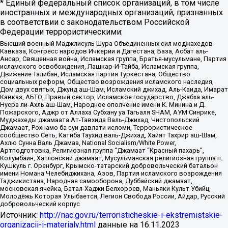
* Единый федеральный список организаций, в том числе
иностранных и международных организаций, признанных
в соответствии с законодательством Российской
Федерации террористическими:
Высший военный Маджлисуль Шура Объединенных сил моджахедов
Кавказа, Конгресс народов Ичкерии и Дагестана, База, Асбат аль-
Ансар, Священная война, Исламская группа, Братья-мусульмане, Партия
исламского освобождения, Лашкар-И-Тайба, Исламская группа,
Движение Талибан, Исламская партия Туркестана, Общество
социальных реформ, Общество возрождения исламского наследия,
Дом двух святых, Джунд аш-Шам, Исламский джихад, Аль-Каида, Имарат
Кавказ, АБТО, Правый сектор, Исламское государство, Джабха аль-
Нусра ли-Ахль аш-Шам, Народное ополчение имени К. Минина и Д.
Пожарского, Аджр от Аллаха Субхану уа Тагьаля SHAM, АУМ Синрике,
Муджахеды джамаата Ат-Тавхида Валь-Джихад, Чистопольский
Джамаат, Рохнамо ба суи давлати исломи, Террористическое
сообщество Сеть, Катиба Таухид валь-Джихад, Хайят Тахрир аш-Шам,
Ахлю Сунна Валь Джамаа, National Socialism/White Power,
Артподготовка, Религиозная группа “Джамаат “Красный пахарь”,
Колумбайн, Хатлонский джамаат, Мусульманская религиозная группа п.
Кушкуль г. Оренбург, Крымско-татарский добровольческий батальон
имени Номана Челебиджихана, Азов, Партия исламского возрождения
Таджикистана, Народная самооборона, Дуббайский джамаат,
московская ячейка, Батал-Хаджи Белхороев, Маньяки Культ Убийц,
Молодёжь Которая Улыбается, Легион Свобода России, Айдар, Русский
добровольческий корпус
Источник:
http://nac.gov.ru/terroristicheskie-i-ekstremistskie-
organizacii-i-materialy.html
данные на
16.11.2023