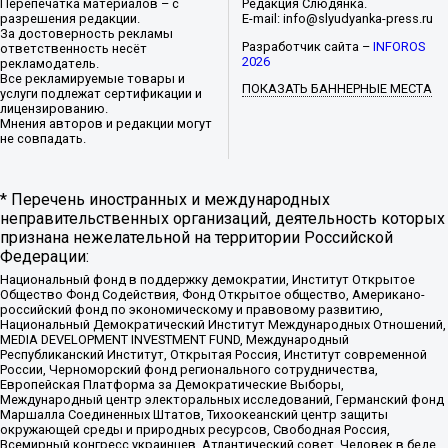
Перепечатка материалов – с
Редакция Слюдянка.
разрешения редакции.
E-mail: info@slyudyanka-press.ru
За достоверность рекламы
Разработчик сайта –
INFOROS
ответственность несёт
2026
рекламодатель.
Все рекламируемые товары и
ПОКАЗАТЬ БАННЕРНЫЕ МЕСТА
услуги подлежат сертификации и
лицензированию.
Мнения авторов и редакции могут
не совпадать.
* Перечень иностранных и международных
неправительственных организаций, деятельность которых
признана нежелательной на территории Российской
Федерации:
Национальный фонд в поддержку демократии, Институт Открытое
Общество Фонд Содействия, Фонд Открытое общество, Американо-
российский фонд по экономическому и правовому развитию,
Национальный Демократический Институт Международных Отношений,
MEDIA DEVELOPMENT INVESTMENT FUND, Международный
Республиканский Институт, Открытая Россия, Институт современной
России, Черноморский фонд регионального сотрудничества,
Европейская Платформа за Демократические Выборы,
Международный центр электоральных исследований, Германский фонд
Маршалла Соединенных Штатов, Тихоокеанский центр защиты
окружающей среды и природных ресурсов, Свободная Россия,
Всемирный конгресс украинцев, Атлантический совет, Человек в беде,