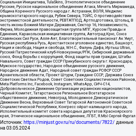
Социальная Инициатива, TulaSkins, Этнополитическое объединение
Русские, Русское национальное объединение Атака, Мечеть Мирмамеда,
Община Коренного Русского народа г. Астрахани, ВОЛЯ, Меджлис
крымскотатарского народа, Рубеж Севера, ТОЙС, О противодействии
экстремистской деятельности, РЕВТАТПОД, Артподготовка, Штольц, В
честь иконы Божией Матери Державная, Сектор 16, Независимость,
Фирма, Молодежная правозащитная группа МПГ, Курсом Правды и
Единения, Каракольская инициативная группа, Автоград Крю, Союз
Славянских Сил Руси, Алля-Аят, Благотворительный пансионат Ак Умут,
Русская республика Русь, Арестантское уголовное единство, Башкорт,
Нация и свобода, Нация и свобода, W.H.С., Фалунь Дафа, Иртыш Ultras,
Русский Патриотический клуб-Новокузнецк/РПК, Сибирский державный
союз, Фонд борьбы с коррупцией, Фонд защиты прав граждан, Штабы
Навального, Совет граждан СССР Прикубанского округа г. Краснодара,
Мужское государство, Народное объединение русского движения,
Народное движение Адат, Народный совет граждан РСФСР СССР
Архангельской области, Проект Штурм, Граждане СССР, Держава Союз
Советских Светлых Родов, Совет Советских Социалистических Районов,
Meta Platforms Inc, Facebook, Instagram, WhatsApp, СИЧ-С14,
Добровольческое Движение Организации украинских националистов,
Черный Комитет, Татарстанское Региональное Всетатарское
общественное движение, Невоград, Молодежное Демократическое
Движение Весна, Верховный Совет Татарской Автономной Советской
Социалистической Республики, Конгресс ойрат-калмыцкого народа,
Исполнительный комитет совета народных депутатов Красноярского
края, Этническое национальное объединение, ЛГБТ, Я.МЫ Сергей Фургал
Источник:
https://minjust.gov.ru/ru/documents/7822/
данные
на
03.05.2024