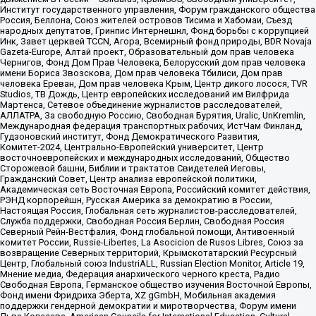
Институт государственного управления, Форум гражданского общества
Россия, Беллона, Союз жителей островов Тисима и Хабомаи, Съезд
народных депутатов, Гринпис Интернешнл, Фонд борьбы с коррупцией
Инк, Завет церквей TCCN, Агора, Всемирный фонд природы, BDR Novaja
Gazeta-Europe, Алтай проект, Образовательный дом прав человека
Чернигов, Фонд Дом Прав Человека, Белорусский дом прав человека
имени Бориса Звозскова, Дом прав человека Тбилиси, Дом прав
человека Ереван, Дом прав человека Крым, Центр дикого лосося, TVR
Studios, ТВ Дождь, Центр европейских исследований им Вилфрида
Мартенса, Сетевое объединение журналистов расследователей,
АЛЛАТРА, За свободную Россию, Свободная Бурятия, Uralic, UnKremlin,
Международная федерация транспортных рабочих, ИстЧам Финланд,
Гудзоновский институт, Фонд Демократического Развития,
Комитет-2024, Центрально-Европейский университет, Центр
восточноевропейских и международных исследований, Общество
Сторожевой башни, Библии и трактатов Свидетелей Иеговы,
Гражданский Совет, Центр анализа европейской политики,
Академическая сеть Восточная Европа, Российский комитет действия,
РЭНД корпорейшн, Русская Америка за демократию в России,
Настоящая Россия, Глобальная сеть журналистов-расследователей,
Служба поддержки, Свободная Россия Берлин, Свободная Россия
Северный Рейн-Вестфалия, Фонд глобальной помощи, Антивоенный
комитет России, Russie-Libertes, La Asocicion de Rusos Libres, Союз за
возвращение Северных территорий, Крымскотатарский Ресурсный
Центр, Глобальный союз IndustriALL, Russian Election Monitor, Article 19,
Мнение медиа, Федерация анархического черного креста, Радио
Свободная Европа, Германское общество изучения Восточной Европы,
Фонд имени Фридриха Эберта, XZ gGmbH, Мобильная академия
поддержки гендерной демократии и миротворчества, Форум имени