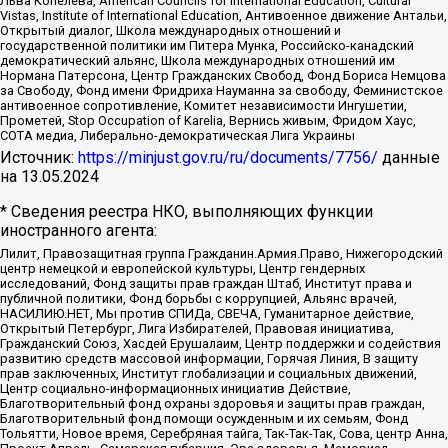
Льва Копелева, American Councils for International Education, Cultural
Vistas, Institute of International Education, Антивоенное движение Антальи,
Открытый диалог, Школа международных отношений и
государственной политики им Питера Мунка, Российско-канадский
демократический альянс, Школа международных отношений им
Нормана Патерсона, Центр Гражданских Свобод, Фонд Бориса Немцова
за Свободу, Фонд имени Фридриха Науманна за свободу, Феминистское
антивоенное сопротивление, Комитет независимости Ингушетии,
Прометей, Stop Occupation of Karelia, Вернись живым, Фридом Хаус,
СОТА медиа, Либерально-демократическая Лига Украины
Источник:
https://minjust.gov.ru/ru/documents/7756/
данные
на
13.05.2024
* Сведения реестра НКО, выполняющих функции
иностранного агента:
Лилит, Правозащитная группа Гражданин.Армия.Право, Нижегородский
центр немецкой и европейской культуры, Центр гендерных
исследований, Фонд защиты прав граждан Штаб, Институт права и
публичной политики, Фонд борьбы с коррупцией, Альянс врачей,
НАСИЛИЮ.НЕТ, Мы против СПИДа, СВЕЧА, Гуманитарное действие,
Открытый Петербург, Лига Избирателей, Правовая инициатива,
Гражданский Союз, Хасдей Ерушалаим, Центр поддержки и содействия
развитию средств массовой информации, Горячая Линия, В защиту
прав заключенных, Институт глобализации и социальных движений,
Центр социально-информационных инициатив Действие,
Благотворительный фонд охраны здоровья и защиты прав граждан,
Благотворительный фонд помощи осужденным и их семьям, Фонд
Тольятти, Новое время, Серебряная тайга, Так-Так-Так, Сова, центр Анна,