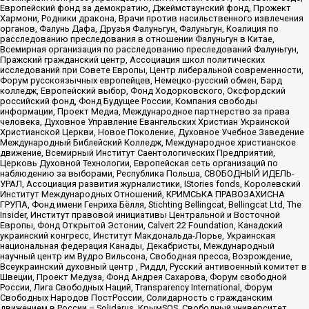
Европейский фонд за демократию, Джеймстаунский фонд, Прожект
Хармони, Родники дракона, Врачи против насильственного извлечения
органов, Фалунь Дафа, Друзья Фалуньгун, Фалуньгун, Коалиция по
расследованию преследования в отношении Фалуньгун в Китае,
Всемирная организация по расследованию преследований Фалуньгун,
Пражский гражданский центр, Ассоциация школ политических
исследований при Совете Европы, Центр либеральной современности,
Форум русскоязычных европейцев, Немецко-русский обмен, Бард
колледж, Европейский выбор, Фонд Ходорковского, Оксфордский
российский фонд, Фонд Будущее России, Компания свободы
информации, Проект Медиа, Международное партнерство за права
человека, Духовное Управление Евангельских Христиан Украинской
Христианской Церкви, Новое Поколение, Духовное Учебное Заведение
Международный Библейский Колледж, Международное христианское
движение, Всемирный Институт Саентологических Предприятий,
Церковь Духовной Технологии, Европейская сеть организаций по
наблюдению за выборами, Республика Польша, СВОБОДНЫЙ ИДЕЛЬ-
УРАЛ, Ассоциация развития журналистики, IStories fonds, Королевский
Институт Международных Отношений, КРИМСЬКА ПРАВОЗАХИСНА
ГРУПА, Фонд имени Генриха Бёлля, Stichting Bellingcat, Bellingcat Ltd, The
Insider, Институт правовой инициативы Центральной и Восточной
Европы, Фонд Открытой Эстонии, Calvert 22 Foundation, Канадский
украинский конгресс, Институт Макдональда-Лорье, Украинская
национальная федерация Канады, Декабристы, Международный
научный центр им Вудро Вильсона, Свободная пресса, Возрождение,
Всеукраинский духовный центр , Риддл, Русский антивоенный комитет в
Швеции, Проект Медуза, Фонд Андрея Сахарова, Форум свободной
России, Лига Свободных Наций, Transparеncy International, Форум
Свободных Народов ПостРоссии, Солидарность с гражданским
движением в России – Solidarus, КрымSOS, Свободный университет,