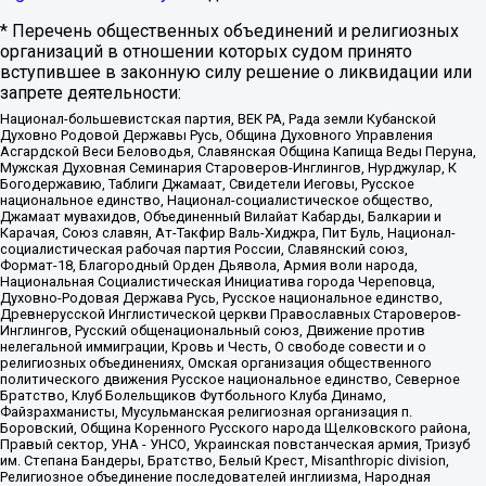
* Перечень общественных объединений и религиозных
организаций в отношении которых судом принято
вступившее в законную силу решение о ликвидации или
запрете деятельности:
Национал-большевистская партия, ВЕК РА, Рада земли Кубанской
Духовно Родовой Державы Русь, Община Духовного Управления
Асгардской Веси Беловодья, Славянская Община Капища Веды Перуна,
Мужская Духовная Семинария Староверов-Инглингов, Нурджулар, К
Богодержавию, Таблиги Джамаат, Свидетели Иеговы, Русское
национальное единство, Национал-социалистическое общество,
Джамаат мувахидов, Объединенный Вилайат Кабарды, Балкарии и
Карачая, Союз славян, Ат-Такфир Валь-Хиджра, Пит Буль, Национал-
социалистическая рабочая партия России, Славянский союз,
Формат-18, Благородный Орден Дьявола, Армия воли народа,
Национальная Социалистическая Инициатива города Череповца,
Духовно-Родовая Держава Русь, Русское национальное единство,
Древнерусской Инглистической церкви Православных Староверов-
Инглингов, Русский общенациональный союз, Движение против
нелегальной иммиграции, Кровь и Честь, О свободе совести и о
религиозных объединениях, Омская организация общественного
политического движения Русское национальное единство, Северное
Братство, Клуб Болельщиков Футбольного Клуба Динамо,
Файзрахманисты, Мусульманская религиозная организация п.
Боровский, Община Коренного Русского народа Щелковского района,
Правый сектор, УНА - УНСО, Украинская повстанческая армия, Тризуб
им. Степана Бандеры, Братство, Белый Крест, Misanthropic division,
Религиозное объединение последователей инглиизма, Народная