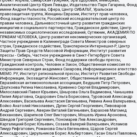
Проект Апрель, Самарская губерния, Эра здоровья, Мемориал,
Аналитический Центр Юрия Левады, Издательство Парк Гагарина, Фонд
имени Андрея Рылькова, Сфера, Центр СИБАЛЬТ, Уральская
правозащитная группа, Женщины Евразии, Институт прав человека,
Фонд защиты гласности, Российский исследовательский центр по
правам человека, Дальневосточный центр развития гражданских
инициатив и социального партнерства, Гражданское действие, Центр
независимых социологических исследований, Сутяжник, АКАДЕМИЯ ПО
ПРАВАМ ЧЕЛОВЕКА, Центр развития некоммерческих организаций,
Частное учреждение в Калининграде Совета Министров северных
стран, Гражданское содействие, Трансперенси Интернешнл-Р, Центр
Защиты Прав Средств Массовой Информации, Институт развития
прессы - Сибирь, Частное учреждение в Санкт-Петербурге Совета
Министров Северных Стран, Фонд поддержки свободы прессы,
Гражданский контроль, Человек и Закон, Общественная комиссия по
сохранению наследия академика Сахарова, Информационное агентство
МЕМО. РУ, Институт региональной прессы, Институт Развития Свободы
Информации, Экозащита!-Женсовет, Общественный вердикт,
Евразийская антимонопольная ассоциация, Бедушев Петр Петрович,
Дзугкоева Регина Николаевна, Кривенко Сергей Владимирович,
Милославский Павел Юрьевич, Шнырова Ольга Вадимовна, Чанышева
Лилия Айратовна, Сидорович Ольга Борисовна, Туровский Александр
Алексеевич, Васильева Анастасия Евгеньевна, Ривина Анна Валерьевна,
Бойко Анатолий Николаевич, Дугин Сергей Георгиевич, Пивоваров
Андрей Сергеевич, Аверин Виталий Евгеньевич, Барахоев Магомед
Бекханович, Шарипков Олег Викторович, Мошель Ирина Ароновна,
Шведов Григорий Сергеевич, Пономарев Лев Александрович,
Каргалицкий Борис Юльевич, Созаев Валерий Валерьевич, Исламов
Тимур Рифгатович, Романова Ольга Евгеньевна, Щаров Сергей
Алексадрович, Цирульников Борис Альбертович, Гасан Ольга Павловна,