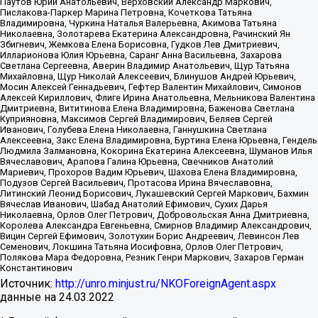
Паутов Юрий Анатольевич, Верховский Александр Маркович,
Пислакова-Паркер Марина Петровна, Кочеткова Татьяна
Владимировна, Чуркина Наталья Валерьевна, Акимова Татьяна
Николаевна, Золотарева Екатерина Александровна, Рачинский Ян
Збигневич, Жемкова Елена Борисовна, Гудков Лев Дмитриевич,
Илларионова Юлия Юрьевна, Саранг Анна Васильевна, Захарова
Светлана Сергеевна, Аверин Владимир Анатольевич, Щур Татьяна
Михайловна, Щур Николай Алексеевич, Блинушов Андрей Юрьевич,
Мосин Алексей Геннадьевич, Гефтер Валентин Михайлович, Симонов
Алексей Кириллович, Флиге Ирина Анатольевна, Мельникова Валентина
Дмитриевна, Вититинова Елена Владимировна, Баженова Светлана
Куприяновна, Максимов Сергей Владимирович, Беляев Сергей
Иванович, Голубева Елена Николаевна, Ганнушкина Светлана
Алексеевна, Закс Елена Владимировна, Буртина Елена Юрьевна, Гендель
Людмила Залмановна, Кокорина Екатерина Алексеевна, Шуманов Илья
Вячеславович, Арапова Галина Юрьевна, Свечников Анатолий
Мариевич, Прохоров Вадим Юрьевич, Шахова Елена Владимировна,
Подузов Сергей Васильевич, Протасова Ирина Вячеславовна,
Литинский Леонид Борисович, Лукашевский Сергей Маркович, Бахмин
Вячеслав Иванович, Шабад Анатолий Ефимович, Сухих Дарья
Николаевна, Орлов Олег Петрович, Добровольская Анна Дмитриевна,
Королева Александра Евгеньевна, Смирнов Владимир Александрович,
Вицин Сергей Ефимович, Золотухин Борис Андреевич, Левинсон Лев
Семенович, Локшина Татьяна Иосифовна, Орлов Олег Петрович,
Полякова Мара Федоровна, Резник Генри Маркович, Захаров Герман
Константинович
Источник:
http://unro.minjust.ru/NKOForeignAgent.aspx
данные на
24.03.2022