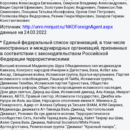
Королева Александра Евгеньевна, Смирнов Владимир Александрович,
Вицин Сергей Ефимович, Золотухин Борис Андреевич, Левинсон Лев
Семенович, Локшина Татьяна Иосифовна, Орлов Олег Петрович,
Полякова Мара Федоровна, Резник Генри Маркович, Захаров Герман
Константинович
Источник:
http://unro.minjust.ru/NKOForeignAgent.aspx
данные на
24.03.2022
* Единый федеральный список организаций, в том числе
иностранных и международных организаций, признанных
в соответствии с законодательством Российской
Федерации террористическими:
Высший военный Маджлисуль Шура Объединенных сил моджахедов
Кавказа, Конгресс народов Ичкерии и Дагестана, База, Асбат аль-
Ансар, Священная война, Исламская группа, Братья-мусульмане, Партия
исламского освобождения, Лашкар-И-Тайба, Исламская группа,
Движение Талибан, Исламская партия Туркестана, Общество
социальных реформ, Общество возрождения исламского наследия,
Дом двух святых, Джунд аш-Шам, Исламский джихад, Аль-Каида, Имарат
Кавказ, АБТО, Правый сектор, Исламское государство, Джабха аль-
Нусра ли-Ахль аш-Шам, Народное ополчение имени К. Минина и Д.
Пожарского, Аджр от Аллаха Субхану уа Тагьаля SHAM, АУМ Синрике,
Муджахеды джамаата Ат-Тавхида Валь-Джихад, Чистопольский
Джамаат, Рохнамо ба суи давлати исломи, Террористическое
сообщество Сеть, Катиба Таухид валь-Джихад, Хайят Тахрир аш-Шам,
Ахлю Сунна Валь Джамаа, National Socialism/White Power,
Артподготовка, Религиозная группа “Джамаат “Красный пахарь”,