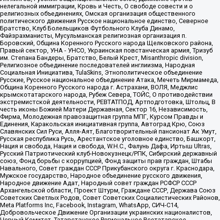
нелегальной иммиграции, Кровь и Честь, О свободе совести и о
религиозных объединениях, Омская организация общественного
политического движения Русское национальное единство, Северное
Братство, Клуб Болельщиков Футбольного Клуба Динамо,
Файзрахманисты, Мусульманская религиозная организация п.
Боровский, Община Коренного Русского народа Щелковского района,
Правый сектор, УНА - УНСО, Украинская повстанческая армия, Тризуб
им. Степана Бандеры, Братство, Белый Крест, Misanthropic division,
Религиозное объединение последователей инглиизма, Народная
Социальная Инициатива, TulaSkins, Этнополитическое объединение
Русские, Русское национальное объединение Атака, Мечеть Мирмамеда,
Община Коренного Русского народа г. Астрахани, ВОЛЯ, Меджлис
крымскотатарского народа, Рубеж Севера, ТОЙС, О противодействии
экстремистской деятельности, РЕВТАТПОД, Артподготовка, Штольц, В
честь иконы Божией Матери Державная, Сектор 16, Независимость,
Фирма, Молодежная правозащитная группа МПГ, Курсом Правды и
Единения, Каракольская инициативная группа, Автоград Крю, Союз
Славянских Сил Руси, Алля-Аят, Благотворительный пансионат Ак Умут,
Русская республика Русь, Арестантское уголовное единство, Башкорт,
Нация и свобода, Нация и свобода, W.H.С., Фалунь Дафа, Иртыш Ultras,
Русский Патриотический клуб-Новокузнецк/РПК, Сибирский державный
союз, Фонд борьбы с коррупцией, Фонд защиты прав граждан, Штабы
Навального, Совет граждан СССР Прикубанского округа г. Краснодара,
Мужское государство, Народное объединение русского движения,
Народное движение Адат, Народный совет граждан РСФСР СССР
Архангельской области, Проект Штурм, Граждане СССР, Держава Союз
Советских Светлых Родов, Совет Советских Социалистических Районов,
Meta Platforms Inc, Facebook, Instagram, WhatsApp, СИЧ-С14,
Добровольческое Движение Организации украинских националистов,
Черный Комитет, Татарстанское Региональное Всетатарское