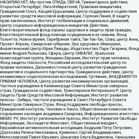
НАСИЛИЮ.НЕТ, Мы против СПИДа, СВЕЧА, Гуманитарное действие,
Открытый Петербург, Лига Избирателей, Правовая инициатива,
Гражданский Союз, Хасдей Ерушалаим, Центр поддержки и содействия
развитию средств массовой информации, Горячая Линия, В защиту
прав заключенных, Институт глобализации и социальных движений,
Центр социально-информационных инициатив Действие,
Благотворительный фонд охраны здоровья и защиты прав граждан,
Благотворительный фонд помощи осужденным и их семьям, Фонд
Тольятти, Новое время, Серебряная тайга, Так-Так-Так, Сова, центр Анна,
Проект Апрель, Самарская губерния, Эра здоровья, Мемориал,
Аналитический Центр Юрия Левады, Издательство Парк Гагарина, Фонд
имени Андрея Рылькова, Сфера, Центр СИБАЛЬТ, Уральская
правозащитная группа, Женщины Евразии, Институт прав человека,
Фонд защиты гласности, Российский исследовательский центр по
правам человека, Дальневосточный центр развития гражданских
инициатив и социального партнерства, Гражданское действие, Центр
независимых социологических исследований, Сутяжник, АКАДЕМИЯ ПО
ПРАВАМ ЧЕЛОВЕКА, Центр развития некоммерческих организаций,
Частное учреждение в Калининграде Совета Министров северных
стран, Гражданское содействие, Трансперенси Интернешнл-Р, Центр
Защиты Прав Средств Массовой Информации, Институт развития
прессы - Сибирь, Частное учреждение в Санкт-Петербурге Совета
Министров Северных Стран, Фонд поддержки свободы прессы,
Гражданский контроль, Человек и Закон, Общественная комиссия по
сохранению наследия академика Сахарова, Информационное агентство
МЕМО. РУ, Институт региональной прессы, Институт Развития Свободы
Информации, Экозащита!-Женсовет, Общественный вердикт,
Евразийская антимонопольная ассоциация, Бедушев Петр Петрович,
Дзугкоева Регина Николаевна, Кривенко Сергей Владимирович,
Милославский Павел Юрьевич, Шнырова Ольга Вадимовна, Чанышева