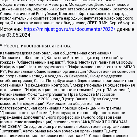
общественное движение, Невоград, Молодежное Демократическое
Движение Весна, Верховный Совет Татарской Автономной Советской
Социалистической Республики, Конгресс ойрат-калмыцкого народа,
Исполнительный комитет совета народных депутатов Красноярского
края, Этническое национальное объединение, ЛГБТ, Я.МЫ Сергей Фургал
Источник:
https://minjust.gov.ru/ru/documents/7822/
данные
на
03.05.2024
* Реестр иностранных агентов:
Калининградская региональная общественная организация "Экозащита!-Женсовет", Фонд содействия защите прав и свобод граждан "Общественный вердикт", Фонд "Институт Развития Свободы Информации", Частное учреждение "Информационное агентство МЕМО. РУ", Региональная общественная организация "Общественная комиссия по сохранению наследия академика Сахарова", Фонд поддержки свободы прессы, Санкт-Петербургская общественная правозащитная организация "Гражданский контроль", Межрегиональная общественная организация "Информационно-просветительский центр "Мемориал", Региональный Фонд "Центр Защиты Прав Средств Массовой Информации", с 05.12.2023 Фонд "Центр Защиты Прав Средств массовой информации", Региональная общественная благотворительная организация помощи беженцам и мигрантам "Гражданское содействие", Негосударственное образовательное учреждение дополнительного профессионального образования (повышение квалификации) специалистов "АКАДЕМИЯ ПО ПРАВАМ ЧЕЛОВЕКА", Свердловская региональная общественная организация "Сутяжник", Автономная некоммерческая организация "Центр независимых социологических исследований", Союз общественных объединений "Российский исследовательский центр по правам человека", Региональное общественное учреждение научно-информационный центр "МЕМОРИАЛ", Некоммерческая организация "Фонд защиты гласности", Автономная некоммерческая организация "Институт прав человека", Городская общественная организация "Екатеринбургское общество "МЕМОРИАЛ", Городская общественная организация "Рязанское историко-просветительское и правозащитное общество "Мемориал" (Рязанский Мемориал), Челябинский региональный орган общественной самодеятельности – женское общественное объединение "Женщины Евразии", Челябинский региональный орган общественной самодеятельности "Уральская правозащитная группа", Фонд содействия защите здоровья и социальной справедливости имени Андрея Рылькова, Автономная Некоммерческая Организация "Аналитический Центр Юрия Левады", Автономная некоммерческая организация социальной поддержки населения "Проект Апрель", Региональная общественная организация помощи женщинам и детям, находящимся в кризисной ситуации "Информационно-методический центр "Анна", Фонд содействия развитию массовых коммуникаций и правовому просвещению "Так-так-Так", Фонд содействия устойчивому развитию "Серебряная тайга", Свердловский региональный общественный фонд социальных проектов "Новое время", "Idel.Реалии", Кавказ.Реалии, Крым.Реалии, Телеканал Настоящее Время, Татаро-башкирская служба Радио Свобода (Azatliq Radiosi), Радио Свободная Европа/Радио Свобода (PCE/PC), "Сибирь.Реалии", "Фактограф", Благотворительный фонд помощи осужденным и их семьям, Автономная некоммерческая организация "Институт глобализации и социальных движений", Фонд "В защиту прав заключенных", Частное учреждение "Центр поддержки и содействия развитию средств массовой информации", Пензенский региональный общественный благотворительный фонд "Гражданский союз", "Север.Реалии", Некоммерческая организация Фонд "Правовая инициатива", Общество с ограниченной ответственностью "Радио Свободная Европа/Радио Свобода", Чешское информационное агентство "MEDIUM-ORIENT", Красноярская региональная общественная организация "Мы против СПИДа", Камалягин Денис Николаевич, Маркелов Сергей Евгеньевич, Пономарев Лев Александрович, Савицкая Людмила Алексеевна, Автономная некоммерческая организация "Центр по работе с проблемой насилия "НАСИЛИЮ.НЕТ", Межрегиональный профессиональный союз работников здравоохранения "Альянс врачей", Юридическое лицо, зарегистрированное в Латвийской Республике, SIA "Medusa Project" (регистрационный номер 40103797863, дата регистрации 10.06.2014), Некоммерческая организация "Фонд по борьбе с коррупцией", Автономная некоммерческая организация "Институт права и публичной политики", Баданин Роман Сергеевич, Гликин Максим Александрович, Железнова Мария Михайловна, Лукьянова Юлия Сергеевна, Маетная Елизавета Витальевна, Маняхин Петр Борисович, Чуракова Ольга Владимировна, Ярош Юлия Петровна, Юридическое лицо "The Insider SIA", зарегистрированное в Риге, Латвийская Республика (дата регистрации 26.06.2015), являющееся администратором доменного имени интернет-издания "The Insider SIA", https://theins.ru, Постернак Алексей Евгеньевич, Рубин Михаил Аркадьевич, Анин Роман Александрович, Юридическое лицо Istories fonds, зарегистрированное в Латвийской Республике (регистрационный номер 50008295751, дата регистрации 24.02.2020), Великовский Дмитрий Александрович, Долинина Ирина Николаевна, Мароховская Алеся Алексеевна, Шлейнов Роман Юрьевич, Шмагун Олеся Валентиновна, Общество с ограниченной ответственностью "Альтаир 2021", Общество с ограниченной ответственностью "Вега 2021", Общество с ограниченной ответственностью "Главный редактор 2021", Общество с ограниченной ответственностью "Ромашки монолит", Важенков Артем Валерьевич, Ивановская областная общественная организация "Центр гендерных исследований", Гурман Юрий Альбертович, Медиапроект "ОВД-Инфо", Егоров Владимир Владимирович, Жилинский Владимир Александрович, Общество с ограниченной ответственностью "ЗП", Иванова София Юрьевна, Карезина Инна Павловна, Кильтау Екатерина Викторовна, Петров Алексей Викторович, Пискунов Сергей Евгеньевич, Смирнов Сергей Сергеевич, Тихонов Михаил Сергеевич, Общество с ограниченной ответственностью "ЖУРНАЛИСТ-ИНОСТРАННЫЙ АГЕНТ", Арапова Галина Юрьевна, Вольтская Татьяна Анатольевна, Американская компания "Mason G.E.S. Anonymous Foundation" (США), являющаяся владельцем интернет-издания https://mnews.world/, Компания "Stichting Bellingcat", зарегистрированная в Нидерландах (дата регистрации 11.07.2018), Захаров Андрей Вячеславович, Клепиковская Екатерина Дмитриевна, Общество с ограниченной ответственностью "МЕМО", Перл Роман Александрович, Симонов Евгений Алексеевич, Соловьева Елена Анатольевна, Сотников Даниил Владимирович, Сурначева Елизавета Дмитриевна, Автономная некоммерческая организация по защите прав человека и информированию населения "Якутия – Наше Мнение", Общество с ограниченной ответственностью "Москоу диджитал медиа", с 26.01.2023 Общество с ограниченной ответственностью "Чайка Белые сады", Ветошкина Валерия Валерьевна, Заговора Максим Александрович, Межрегиональное общественное движение "Российская ЛГБТ - сеть", Оленичев Максим Владимирович, Павлов Иван Юрьевич, Скворцова Елена Сергеевна, Общество с ограниченной ответственностью "Как бы инагент", Кочетков Игорь Викторович, Общество с ограниченной ответственностью "Честные выборы", Еланчик Олег Александрович, Общество с ограниченной ответственностью "Нобелевский призыв", Гималова Регина Эмилевна, Григорьев Андрей Валерьевич, Григорьева Алина Александровна, Ассоциация по содействию защите прав призывников, альтернативнослужащих и военнослужащих "Правозащитная группа "Гражданин.Армия.Право", Хисамова Регина Фаритовна, Автономная некоммерческая организация по реализации социально-правовых программ "Лилит", Дальневосточное общественное движение "Маяк", Санкт-Петербургская ЛГБТ-инициативная группа "Выход", Инициативная группа ЛГБТ+ "Реверс", Алексеев Андрей Викторович, Бекбулатова Таисия Львовна, Беляев Иван Михайлович, Владыкина Елена Сергеевна, Гельман Марат Александрович, Никульшина Вероника Юрьевна, Толоконникова Надежда Андреевна, Шендерович Виктор Анатольевич, Общество с ограниченной ответственностью "Данное сообщение", Общество с ограниченной ответственностью Издательский дом "Новая глава", Айнбиндер Александра Александровна, Московский комьюнити-центр для ЛГБТ+инициатив, Благотворительный фонд развития филантропии, Deutsche Welle (Германия, Kurt-Schumacher-Strasse 3, 53113 Bonn), Борзунова Мария Михайловна, Воробьев Виктор Викторович, Голубева Анна Львовна, Константинова Алла Михайловна, Малкова Ирина Владимировна, Мурадов Мурад Абдулгалимович, Осетинская Елизавета Николаевна, Понасенков Евгений Николаевич, Ганапольский Матвей Юрьевич, Киселев Евгений Алексеевич, Борухович Ирина Григорьевна, Дремин Иван Тимофеевич, Дубровский Дмитрий Викторович, Красноярская региональная общественная организация поддержки и развития альтернативных образовательных технологий и межкультурных коммуникаций "ИНТЕРРА", Маяковская Екатерина Алексеевна, Фейгин Марк Захарович, Филимонов Андрей Викторович, Дзугкоева Регина Николаевна, Доброхотов Роман Александрович, Дудь Юрий Александрович, Елкин Сергей Владимирович, Кругликов Кирилл Игоревич, Сабунаева Мария Леонидовна, Семенов Алексей Владимирович, Шаинян Карен Багратович, Шульман Екатерина Михайловна, Асафьев Артур Валерьевич, Вахштайн Виктор Семенович, Венедиктов Алексей Алексеевич, Лушникова Екатерина Евгеньевна, Волков Леонид Михайлович, Невзоров Александр Глебович, Пархоменко Сергей Борисович, Сироткин Ярослав Николаевич, Кара-Мурза Владимир Владимирович, Баранова Наталья Владимировна, Гозман Леонид Яковлевич, Кагарлицкий Борис Юльевич, Климарев Михаил Валерьевич, Милов Владимир Станиславович, Автономная некоммерческая организация Краснодарский центр современного искусства "Типография", Моргенштерн Алишер Тагирович, Соболь Любовь Эдуардовна, Общество с ограниченной ответственностью "ЛИЗА НОРМ", Каспаров Гарри Кимович, Ходорковский Михаил Борисович, Общество с ограниченной ответственностью "Апрельские тезисы", Данилович Ирина Брониславовна, Кашин Олег Владимирович, Петров Николай Владимирович, Пивоваров Алексей Владимирович, Соколов Михаил Владимирович, Цветкова Юлия Владимировна, Чичваркин Евгений Александрович, Комитет против пыток/Команда против пыток, Общество с ограниченной ответственностью "Первый научный", Общество с ограниченной ответственностью "Вертолет и ко", Белоцерковская Вероника Борисовна, Кац Максим Евгеньевич, Лазарева Татьяна Юрьевна, Шаведдинов Руслан Табризович, Яшин Илья Валерьевич, Общество с ограниченной ответственностью "Иноагент ААВ", Алешковский Дмитрий Петрович, Альбац Евгения Марковна, Быков Дмитрий Львович, Галямина Юлия Евгеньевна, Лойко Сергей Леонидович, Мартынов Кирилл Константинович, Медведев Сергей Александрович, Крашенинников Федор Геннадиевич, Гордеева Катерина Вл