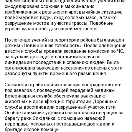
задействованных подразделений. В ходе учений была
смоделирована сложная и максимально
приближенная к реальности чрезвычайная ситуация:
подъём уровня воды, сход селевых масс , а также
разрушение мостов и участка трассы. Подобные
угрозы характерны для нашей местности.
По легенде учений на территории района был введён
режим «Повышенная готовность». После оповещения
власти и службы провели заседание комиссии по ЧС,
заслушали доклады и поставили задачи по
ликвидации последствий и спасению людей. Была
организована эвакуация населения из опасных зон и
развёрнуты пункты временного размещения ️.
Спасатели отработали извлечение пострадавших из-
под завалов с последующей передачей медикам .
Ветеринарная служба обеспечила эвакуацию
животных и дезинфекцию территорий. Дорожные
службы восстановили разрушенный участок пути.
Особое внимание уделили спасательной операции на
берегу реки Слюдянка: с помощью навесной
переправы условных пострадавших доставили к
бригаде скорой помощи.