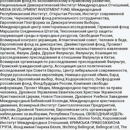
российский фонд по экономическому и правовому развитию,
Национальный Демократический Институт Международных Отношений,
MEDIA DEVELOPMENT INVESTMENT FUND, Международный
Республиканский Институт, Открытая Россия, Институт современной
России, Черноморский фонд регионального сотрудничества,
Европейская Платформа за Демократические Выборы,
Международный центр электоральных исследований, Германский фонд
Маршалла Соединенных Штатов, Тихоокеанский центр защиты
окружающей среды и природных ресурсов, Свободная Россия,
Всемирный конгресс украинцев, Атлантический совет, Человек в беде,
Европейский фонд за демократию, Джеймстаунский фонд, Прожект
Хармони, Родники дракона, Врачи против насильственного извлечения
органов, Фалунь Дафа, Друзья Фалуньгун, Фалуньгун, Коалиция по
расследованию преследования в отношении Фалуньгун в Китае,
Всемирная организация по расследованию преследований Фалуньгун,
Пражский гражданский центр, Ассоциация школ политических
исследований при Совете Европы, Центр либеральной современности,
Форум русскоязычных европейцев, Немецко-русский обмен, Бард
колледж, Европейский выбор, Фонд Ходорковского, Оксфордский
российский фонд, Фонд Будущее России, Компания свободы
информации, Проект Медиа, Международное партнерство за права
человека, Духовное Управление Евангельских Христиан Украинской
Христианской Церкви, Новое Поколение, Духовное Учебное Заведение
Международный Библейский Колледж, Международное христианское
движение, Всемирный Институт Саентологических Предприятий,
Церковь Духовной Технологии, Европейская сеть организаций по
наблюдению за выборами, Республика Польша, СВОБОДНЫЙ ИДЕЛЬ-
УРАЛ, Ассоциация развития журналистики, IStories fonds, Королевский
Институт Международных Отношений, КРИМСЬКА ПРАВОЗАХИСНА
ГРУПА, Фонд имени Генриха Бёлля, Stichting Bellingcat, Bellingcat Ltd, The