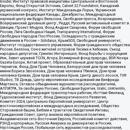
Insider, Институт правовой инициативы Центральной и Восточной
Европы, Фонд Открытой Эстонии, Calvert 22 Foundation, Канадский
украинский конгресс, Институт Макдональда-Лорье, Украинская
национальная федерация Канады, Декабристы, Международный
научный центр им Вудро Вильсона, Свободная пресса, Возрождение,
Всеукраинский духовный центр , Риддл, Русский антивоенный комитет в
Швеции, Проект Медуза, Фонд Андрея Сахарова, Форум свободной
России, Лига Свободных Наций, Transparеncy International, Форум
Свободных Народов ПостРоссии, Солидарность с гражданским
движением в России – Solidarus, КрымSOS, Свободный университет,
Институт государственного управления, Форум гражданского общества
Россия, Беллона, Союз жителей островов Тисима и Хабомаи, Съезд
народных депутатов, Гринпис Интернешнл, Фонд борьбы с коррупцией
Инк, Завет церквей TCCN, Агора, Всемирный фонд природы, BDR Novaja
Gazeta-Europe, Алтай проект, Образовательный дом прав человека
Чернигов, Фонд Дом Прав Человека, Белорусский дом прав человека
имени Бориса Звозскова, Дом прав человека Тбилиси, Дом прав
человека Ереван, Дом прав человека Крым, Центр дикого лосося, TVR
Studios, ТВ Дождь, Центр европейских исследований им Вилфрида
Мартенса, Сетевое объединение журналистов расследователей,
АЛЛАТРА, За свободную Россию, Свободная Бурятия, Uralic, UnKremlin,
Международная федерация транспортных рабочих, ИстЧам Финланд,
Гудзоновский институт, Фонд Демократического Развития,
Комитет-2024, Центрально-Европейский университет, Центр
восточноевропейских и международных исследований, Общество
Сторожевой башни, Библии и трактатов Свидетелей Иеговы,
Гражданский Совет, Центр анализа европейской политики,
Академическая сеть Восточная Европа, Российский комитет действия,
РЭНД корпорейшн, Русская Америка за демократию в России,
Настоящая Россия, Глобальная сеть журналистов-расследователей,