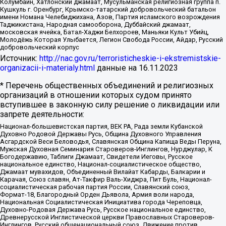
Колумбайн, Хатлонский джамаат, Мусульманская религиозная группа п.
Кушкуль г. Оренбург, Крымско-татарский добровольческий батальон
имени Номана Челебиджихана, Азов, Партия исламского возрождения
Таджикистана, Народная самооборона, Дуббайский джамаат,
московская ячейка, Батал-Хаджи Белхороев, Маньяки Культ Убийц,
Молодёжь Которая Улыбается, Легион Свобода России, Айдар, Русский
добровольческий корпус
Источник:
http://nac.gov.ru/terroristicheskie-i-ekstremistskie-
organizacii-i-materialy.html
данные на
16.11.2023
* Перечень общественных объединений и религиозных
организаций в отношении которых судом принято
вступившее в законную силу решение о ликвидации или
запрете деятельности:
Национал-большевистская партия, ВЕК РА, Рада земли Кубанской
Духовно Родовой Державы Русь, Община Духовного Управления
Асгардской Веси Беловодья, Славянская Община Капища Веды Перуна,
Мужская Духовная Семинария Староверов-Инглингов, Нурджулар, К
Богодержавию, Таблиги Джамаат, Свидетели Иеговы, Русское
национальное единство, Национал-социалистическое общество,
Джамаат мувахидов, Объединенный Вилайат Кабарды, Балкарии и
Карачая, Союз славян, Ат-Такфир Валь-Хиджра, Пит Буль, Национал-
социалистическая рабочая партия России, Славянский союз,
Формат-18, Благородный Орден Дьявола, Армия воли народа,
Национальная Социалистическая Инициатива города Череповца,
Духовно-Родовая Держава Русь, Русское национальное единство,
Древнерусской Инглистической церкви Православных Староверов-
Инглингов, Русский общенациональный союз, Движение против