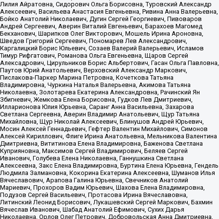
Лилия Айратовна, Сидорович Ольга Борисовна, Туровский Александр
Алексеевич, Васильева Анастасия Евгеньевна, Ривина Анна Валерьевна,
Бойко Анатолий Николаевич, Дугин Сергей Георгиевич, Пивоваров
Андрей Сергеевич, Аверин Виталий Евгеньевич, Барахоев Магомед
Бекханович, Шарипков Олег Викторович, Мошель Ирина Ароновна,
Шведов Григорий Сергеевич, Пономарев Лев Александрович,
Каргалицкий Борис Юльевич, Созаев Валерий Валерьевич, Исламов
Тимур Рифгатович, Романова Ольга Евгеньевна, Щаров Сергей
Алексадрович, Цирульников Борис Альбертович, Гасан Ольга Павловна,
Паутов Юрий Анатольевич, Верховский Александр Маркович,
Пислакова-Паркер Марина Петровна, Кочеткова Татьяна
Владимировна, Чуркина Наталья Валерьевна, Акимова Татьяна
Николаевна, Золотарева Екатерина Александровна, Рачинский Ян
Збигневич, Жемкова Елена Борисовна, Гудков Лев Дмитриевич,
Илларионова Юлия Юрьевна, Саранг Анна Васильевна, Захарова
Светлана Сергеевна, Аверин Владимир Анатольевич, Щур Татьяна
Михайловна, Щур Николай Алексеевич, Блинушов Андрей Юрьевич,
Мосин Алексей Геннадьевич, Гефтер Валентин Михайлович, Симонов
Алексей Кириллович, Флиге Ирина Анатольевна, Мельникова Валентина
Дмитриевна, Вититинова Елена Владимировна, Баженова Светлана
Куприяновна, Максимов Сергей Владимирович, Беляев Сергей
Иванович, Голубева Елена Николаевна, Ганнушкина Светлана
Алексеевна, Закс Елена Владимировна, Буртина Елена Юрьевна, Гендель
Людмила Залмановна, Кокорина Екатерина Алексеевна, Шуманов Илья
Вячеславович, Арапова Галина Юрьевна, Свечников Анатолий
Мариевич, Прохоров Вадим Юрьевич, Шахова Елена Владимировна,
Подузов Сергей Васильевич, Протасова Ирина Вячеславовна,
Литинский Леонид Борисович, Лукашевский Сергей Маркович, Бахмин
Вячеслав Иванович, Шабад Анатолий Ефимович, Сухих Дарья
Николаевна, Орлов Олег Петрович, Добровольская Анна Дмитриевна,