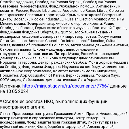
Служба поддержки, Свободная Россия Берлин, Свободная Россия
Северный Рейн-Вестфалия, Фонд глобальной помощи, Антивоенный
комитет России, Russie-Libertes, La Asocicion de Rusos Libres, Союз за
возвращение Северных территорий, Крымскотатарский Ресурсный
Центр, Глобальный союз IndustriALL, Russian Election Monitor, Article 19,
Мнение медиа, Федерация анархического черного креста, Радио
Свободная Европа, Германское общество изучения Восточной Европы,
Фонд имени Фридриха Эберта, XZ gGmbH, Мобильная академия
поддержки гендерной демократии и миротворчества, Форум имени
Льва Копелева, American Councils for International Education, Cultural
Vistas, Institute of International Education, Антивоенное движение Антальи,
Открытый диалог, Школа международных отношений и
государственной политики им Питера Мунка, Российско-канадский
демократический альянс, Школа международных отношений им
Нормана Патерсона, Центр Гражданских Свобод, Фонд Бориса Немцова
за Свободу, Фонд имени Фридриха Науманна за свободу, Феминистское
антивоенное сопротивление, Комитет независимости Ингушетии,
Прометей, Stop Occupation of Karelia, Вернись живым, Фридом Хаус,
СОТА медиа, Либерально-демократическая Лига Украины
Источник:
https://minjust.gov.ru/ru/documents/7756/
данные
на
13.05.2024
* Сведения реестра НКО, выполняющих функции
иностранного агента:
Лилит, Правозащитная группа Гражданин.Армия.Право, Нижегородский
центр немецкой и европейской культуры, Центр гендерных
исследований, Фонд защиты прав граждан Штаб, Институт права и
публичной политики, Фонд борьбы с коррупцией, Альянс врачей,