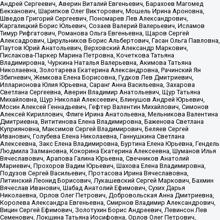
Андрей Сергеевич, Аверин Виталий Евгеньевич, Барахоев Магомед
Бекханович, Шарипков Олег Викторович, Мошель Ирина Ароновна,
Шведов Григорий Сергеевич, Пономарев Лев Александрович,
Каргалицкий Борис Юльевич, Созаев Валерий Валерьевич, Исламов
Тимур Рифгатович, Романова Ольга Евгеньевна, Щаров Сергей
Алексадрович, Цирульников Борис Альбертович, Гасан Ольга Павловна,
Паутов Юрий Анатольевич, Верховский Александр Маркович,
Пислакова-Паркер Марина Петровна, Кочеткова Татьяна
Владимировна, Чуркина Наталья Валерьевна, Акимова Татьяна
Николаевна, Золотарева Екатерина Александровна, Рачинский Ян
Збигневич, Жемкова Елена Борисовна, Гудков Лев Дмитриевич,
Илларионова Юлия Юрьевна, Саранг Анна Васильевна, Захарова
Светлана Сергеевна, Аверин Владимир Анатольевич, Щур Татьяна
Михайловна, Щур Николай Алексеевич, Блинушов Андрей Юрьевич,
Мосин Алексей Геннадьевич, Гефтер Валентин Михайлович, Симонов
Алексей Кириллович, Флиге Ирина Анатольевна, Мельникова Валентина
Дмитриевна, Вититинова Елена Владимировна, Баженова Светлана
Куприяновна, Максимов Сергей Владимирович, Беляев Сергей
Иванович, Голубева Елена Николаевна, Ганнушкина Светлана
Алексеевна, Закс Елена Владимировна, Буртина Елена Юрьевна, Гендель
Людмила Залмановна, Кокорина Екатерина Алексеевна, Шуманов Илья
Вячеславович, Арапова Галина Юрьевна, Свечников Анатолий
Мариевич, Прохоров Вадим Юрьевич, Шахова Елена Владимировна,
Подузов Сергей Васильевич, Протасова Ирина Вячеславовна,
Литинский Леонид Борисович, Лукашевский Сергей Маркович, Бахмин
Вячеслав Иванович, Шабад Анатолий Ефимович, Сухих Дарья
Николаевна, Орлов Олег Петрович, Добровольская Анна Дмитриевна,
Королева Александра Евгеньевна, Смирнов Владимир Александрович,
Вицин Сергей Ефимович, Золотухин Борис Андреевич, Левинсон Лев
Семенович, Локшина Татьяна Иосифовна, Орлов Олег Петрович,