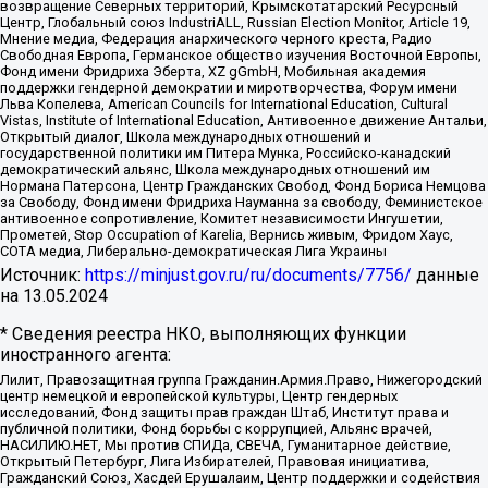
возвращение Северных территорий, Крымскотатарский Ресурсный
Центр, Глобальный союз IndustriALL, Russian Election Monitor, Article 19,
Мнение медиа, Федерация анархического черного креста, Радио
Свободная Европа, Германское общество изучения Восточной Европы,
Фонд имени Фридриха Эберта, XZ gGmbH, Мобильная академия
поддержки гендерной демократии и миротворчества, Форум имени
Льва Копелева, American Councils for International Education, Cultural
Vistas, Institute of International Education, Антивоенное движение Антальи,
Открытый диалог, Школа международных отношений и
государственной политики им Питера Мунка, Российско-канадский
демократический альянс, Школа международных отношений им
Нормана Патерсона, Центр Гражданских Свобод, Фонд Бориса Немцова
за Свободу, Фонд имени Фридриха Науманна за свободу, Феминистское
антивоенное сопротивление, Комитет независимости Ингушетии,
Прометей, Stop Occupation of Karelia, Вернись живым, Фридом Хаус,
СОТА медиа, Либерально-демократическая Лига Украины
Источник:
https://minjust.gov.ru/ru/documents/7756/
данные
на
13.05.2024
* Сведения реестра НКО, выполняющих функции
иностранного агента:
Лилит, Правозащитная группа Гражданин.Армия.Право, Нижегородский
центр немецкой и европейской культуры, Центр гендерных
исследований, Фонд защиты прав граждан Штаб, Институт права и
публичной политики, Фонд борьбы с коррупцией, Альянс врачей,
НАСИЛИЮ.НЕТ, Мы против СПИДа, СВЕЧА, Гуманитарное действие,
Открытый Петербург, Лига Избирателей, Правовая инициатива,
Гражданский Союз, Хасдей Ерушалаим, Центр поддержки и содействия