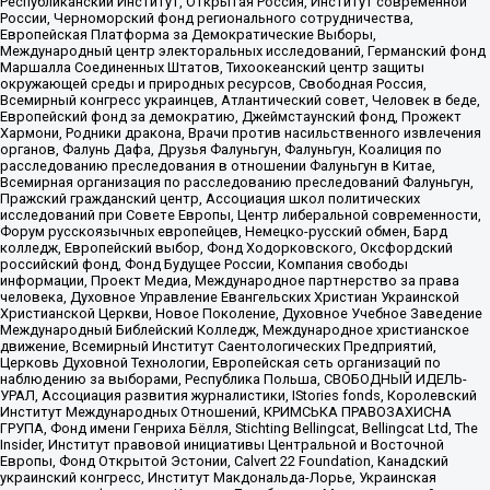
Республиканский Институт, Открытая Россия, Институт современной
России, Черноморский фонд регионального сотрудничества,
Европейская Платформа за Демократические Выборы,
Международный центр электоральных исследований, Германский фонд
Маршалла Соединенных Штатов, Тихоокеанский центр защиты
окружающей среды и природных ресурсов, Свободная Россия,
Всемирный конгресс украинцев, Атлантический совет, Человек в беде,
Европейский фонд за демократию, Джеймстаунский фонд, Прожект
Хармони, Родники дракона, Врачи против насильственного извлечения
органов, Фалунь Дафа, Друзья Фалуньгун, Фалуньгун, Коалиция по
расследованию преследования в отношении Фалуньгун в Китае,
Всемирная организация по расследованию преследований Фалуньгун,
Пражский гражданский центр, Ассоциация школ политических
исследований при Совете Европы, Центр либеральной современности,
Форум русскоязычных европейцев, Немецко-русский обмен, Бард
колледж, Европейский выбор, Фонд Ходорковского, Оксфордский
российский фонд, Фонд Будущее России, Компания свободы
информации, Проект Медиа, Международное партнерство за права
человека, Духовное Управление Евангельских Христиан Украинской
Христианской Церкви, Новое Поколение, Духовное Учебное Заведение
Международный Библейский Колледж, Международное христианское
движение, Всемирный Институт Саентологических Предприятий,
Церковь Духовной Технологии, Европейская сеть организаций по
наблюдению за выборами, Республика Польша, СВОБОДНЫЙ ИДЕЛЬ-
УРАЛ, Ассоциация развития журналистики, IStories fonds, Королевский
Институт Международных Отношений, КРИМСЬКА ПРАВОЗАХИСНА
ГРУПА, Фонд имени Генриха Бёлля, Stichting Bellingcat, Bellingcat Ltd, The
Insider, Институт правовой инициативы Центральной и Восточной
Европы, Фонд Открытой Эстонии, Calvert 22 Foundation, Канадский
украинский конгресс, Институт Макдональда-Лорье, Украинская