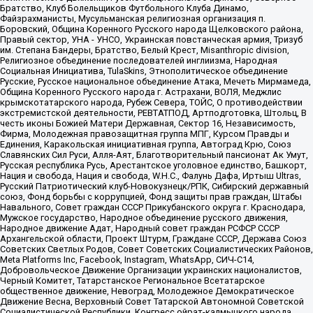
Братство, Клуб Болельщиков Футбольного Клуба Динамо,
Файзрахманисты, Мусульманская религиозная организация п.
Боровский, Община Коренного Русского народа Щелковского района,
Правый сектор, УНА - УНСО, Украинская повстанческая армия, Тризуб
им. Степана Бандеры, Братство, Белый Крест, Misanthropic division,
Религиозное объединение последователей инглиизма, Народная
Социальная Инициатива, TulaSkins, Этнополитическое объединение
Русские, Русское национальное объединение Атака, Мечеть Мирмамеда,
Община Коренного Русского народа г. Астрахани, ВОЛЯ, Меджлис
крымскотатарского народа, Рубеж Севера, ТОЙС, О противодействии
экстремистской деятельности, РЕВТАТПОД, Артподготовка, Штольц, В
честь иконы Божией Матери Державная, Сектор 16, Независимость,
Фирма, Молодежная правозащитная группа МПГ, Курсом Правды и
Единения, Каракольская инициативная группа, Автоград Крю, Союз
Славянских Сил Руси, Алля-Аят, Благотворительный пансионат Ак Умут,
Русская республика Русь, Арестантское уголовное единство, Башкорт,
Нация и свобода, Нация и свобода, W.H.С., Фалунь Дафа, Иртыш Ultras,
Русский Патриотический клуб-Новокузнецк/РПК, Сибирский державный
союз, Фонд борьбы с коррупцией, Фонд защиты прав граждан, Штабы
Навального, Совет граждан СССР Прикубанского округа г. Краснодара,
Мужское государство, Народное объединение русского движения,
Народное движение Адат, Народный совет граждан РСФСР СССР
Архангельской области, Проект Штурм, Граждане СССР, Держава Союз
Советских Светлых Родов, Совет Советских Социалистических Районов,
Meta Platforms Inc, Facebook, Instagram, WhatsApp, СИЧ-С14,
Добровольческое Движение Организации украинских националистов,
Черный Комитет, Татарстанское Региональное Всетатарское
общественное движение, Невоград, Молодежное Демократическое
Движение Весна, Верховный Совет Татарской Автономной Советской
Социалистической Республики, Конгресс ойрат-калмыцкого народа,