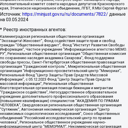
Исполнительный комитет совета народных депутатов Красноярского
края, Этническое национальное объединение, ЛГБТ, Я.МЫ Сергей Фургал
Источник:
https://minjust.gov.ru/ru/documents/7822/
данные
на
03.05.2024
* Реестр иностранных агентов:
Калининградская региональная общественная организация "Экозащита!-Женсовет", Фонд содействия защите прав и свобод граждан "Общественный вердикт", Фонд "Институт Развития Свободы Информации", Частное учреждение "Информационное агентство МЕМО. РУ", Региональная общественная организация "Общественная комиссия по сохранению наследия академика Сахарова", Фонд поддержки свободы прессы, Санкт-Петербургская общественная правозащитная организация "Гражданский контроль", Межрегиональная общественная организация "Информационно-просветительский центр "Мемориал", Региональный Фонд "Центр Защиты Прав Средств Массовой Информации", с 05.12.2023 Фонд "Центр Защиты Прав Средств массовой информации", Региональная общественная благотворительная организация помощи беженцам и мигрантам "Гражданское содействие", Негосударственное образовательное учреждение дополнительного профессионального образования (повышение квалификации) специалистов "АКАДЕМИЯ ПО ПРАВАМ ЧЕЛОВЕКА", Свердловская региональная общественная организация "Сутяжник", Автономная некоммерческая организация "Центр независимых социологических исследований", Союз общественных объединений "Российский исследовательский центр по правам человека", Региональное общественное учреждение научно-информационный центр "МЕМОРИАЛ", Некоммерческая организация "Фонд защиты гласности", Автономная некоммерческая организация "Институт прав человека", Городская общественная организация "Екатеринбургское общество "МЕМОРИАЛ", Городская общественная организация "Рязанское историко-просветительское и правозащитное общество "Мемориал" (Рязанский Мемориал), Челябинский региональный орган общественной самодеятельности – женское общественное объединение "Женщины Евразии", Челябинский региональный орган общественной самодеятельности "Уральская правозащитная группа", Фонд содействия защите здоровья и социальной справедливости имени Андрея Рылькова, Автономная Некоммерческая Организация "Аналитический Центр Юрия Левады", Автономная некоммерческая организация социальной поддержки населения "Проект Апрель", Региональная общественная организация помощи женщинам и детям, находящимся в кризисной ситуации "Информационно-методический центр "Анна", Фонд содействия развитию массовых коммуникаций и правовому просвещению "Так-так-Так", Фонд содействия устойчивому развитию "Серебряная тайга", Свердловский региональный общественный фонд социальных проектов "Новое время", "Idel.Реалии", Кавказ.Реалии, Крым.Реалии, Телеканал Настоящее Время, Татаро-башкирская служба Радио Свобода (Azatliq Radiosi), Радио Свободная Европа/Радио Свобода (PCE/PC), "Сибирь.Реалии", "Фактограф", Благотворительный фонд помощи осужденным и их семьям, Автономная некоммерческая организация "Институт глобализации и социальных движений", Фонд "В защиту прав заключенных", Частное учреждение "Центр поддержки и содействия развитию средств массовой информации", Пензенский региональный общественный благотворительный фонд "Гражданский союз", "Север.Реалии", Некоммерческая организация Фонд "Правовая инициатива", Общество с ограниченной ответственностью "Радио Свободная Европа/Радио Свобода", Чешское информационное агентство "MEDIUM-ORIENT", Красноярская региональная общественная организация "Мы против СПИДа", Камалягин Денис Николаевич, Маркелов Сергей Евгеньевич, Пономарев Лев Александрович, Савицкая Людмила Алексеевна, Автономная некоммерческая организация "Центр по работе с проблемой насилия "НАСИЛИЮ.НЕТ", Межрегиональный профессиональный союз работников здравоохранения "Альянс врачей", Юридическое лицо, зарегистрированное в Латвийской Республике, SIA "Medusa Project" (регистрационный номер 40103797863, дата регистрации 10.06.2014), Некоммерческая организация "Фонд по борьбе с коррупцией", Автономная некоммерческая организация "Институт права и публичной политики", Баданин Роман Сергеевич, Гликин Максим Александрович, Железнова Мария Михайловна, Лукьянова Юлия Сергеевна, Маетная Елизавета Витальевна, Маняхин Петр Борисович, Чуракова Ольга Владимировна, Ярош Юлия Петровна, Юридическое лицо "The Insider SIA", зарегистрированное в Риге, Латвийская Республика (дата регистрации 26.06.2015), являющееся администратором доменного имени интернет-издания "The Insider SIA", https://theins.ru, Постернак Алексей Евгеньевич, Рубин Михаил Аркадьевич, Анин Роман Александрович, Юридическое лицо Istories fonds, зарегистрированное в Латвийской Республике (регистрационный номер 50008295751, дата регистрации 24.02.2020), Великовский Дмитрий Александрович, Долинина Ирина Николаевна, Мароховская Алеся Алексеевна, Шлейнов Роман Юрьевич, Шмагун Олеся Валентиновна, Общество с ограниченной ответственностью "Альтаир 2021", Общество с ограниченной ответственностью "Вега 2021", Общество с ограниченной ответственностью "Главный редактор 2021", Общество с ограниченной ответственностью "Ромашки монолит", Важенков Артем Валерьевич, Ивановская областная общественная организация "Центр гендерных исследований", Гурман Юрий Альбертович, Медиапроект "ОВД-Инфо", Егоров Владимир Владимирович, Жилинский Владимир Александрович, Общество с ограниченной ответственностью "ЗП", Иванова София Юрьевна, Карезина Инна Павловна, Кильтау Екатерина Викторовна, Петров Алексей Викторович, Пискунов Сергей Евгеньевич, Смирнов Сергей Сергеевич, Тихонов Михаил Сергеевич, Общество с ограниченной ответственностью "ЖУРНАЛИСТ-ИНОСТРАННЫЙ АГЕНТ", Арапова Галина Юрьевна, Вольтская Татьяна Анатольевна, Американская компания "Mason G.E.S. Anonymous Foundation" (США), являющаяся владельцем интернет-издания https://mnews.world/, Компания "Stichting Bellingcat", зарегистрированная в Нидерландах (дата регистрации 11.07.2018), Захаров Андрей Вячеславович, Клепиковская Екатерина Дмитриевна, Общество с ограниченной ответственностью "МЕМО", Перл Роман Александрович, Симонов Евгений Алексеевич, Соловьева Елена Анатольевна, Сотников Даниил Владимирович, Сурначева Елизавета Дмитриевна, Автономная некоммерческая организация по защите прав человека и информированию населения "Якутия – Наше Мнение", Общество с ограниченной ответственностью "Москоу диджитал медиа", с 26.01.2023 Общество с ограниченной ответственностью "Чайка Белые сады", Ветошкина Валерия Валерьевна, Заговора Максим Александрович, Межрегиональное общественное движение "Российская ЛГБТ - сеть", Оленичев Максим Владимирович, Павлов Иван Юрьевич, Скворцова Елена Сергеевна, Общество с ограниченной ответственностью "Как бы инагент", Кочетков Игорь Викторович, Общество с ограниченной ответственностью "Честные выборы", Еланчик Олег Александрович, Общество с ограниченной ответственностью "Нобелевский призыв", Гималова Регина Эмилевна, Григорьев Андрей Валерьевич, Григорьева Алина Александровна, Ассоциация по содействию защите прав призывников, альтернативнослужащих и военнослужащих "Правозащитная группа "Гражданин.Армия.Право", Хисамова Регина Фаритовна, Автономная некоммерческая организация по реализации социально-правовых программ "Лилит", Дальневосточное общественное движение "Маяк", Санкт-Петербургская ЛГБТ-инициативная группа "Выход", Инициативная группа ЛГБТ+ "Реверс", Алексеев Андрей Викторович, Бекбулатова Таисия Львовна, Беляев Иван Михайлович, Владыкина Елена Сергеевна, Гельман Марат Александрович, Никульшина Вероника Юрьевна, Толоконникова Надежда Андреевна, Шендерович Виктор Анатольевич, Общество с ограниченной ответственностью "Данное сообщение", Общество с ограниченной ответственностью Издательский дом "Новая глава", Айнбиндер Александра Александровна, Московский комьюнити-центр для ЛГБТ+инициатив, Благотворительный фонд развития филантропии, Deutsche Welle (Германия, Kurt-Schumacher-Strasse 3, 53113 Bonn), Борзунова Мария Михайловна, Воробьев Виктор Викторович, Голубева Анна Львовна, Константинова Алла Михайловна, Малкова Ирина Владимировна, Мурадов Мурад Абдулгалимович, Осетинская Елизавета Николаевна, Понасенков Евгений Николаевич, Ганапольский Матвей Юрьевич, Киселев Евгений Алексеевич, Борухович Ирина Григорьевна, Дремин Иван Тимофеевич, Дубровский Дмитрий Викторович, Красноярская региональная общественная организация поддержки и развития альтернативных образовательных технологий и межкультурных коммуникаций "ИНТЕРРА", Маяковская Екатерина Алексеевна, Фейгин Марк Захарович, Филимонов Андрей Викторович, Дзугкоева Регина Николаевна, Доброхотов Роман Александрович, Дудь Юрий Александрович, Елкин Сергей Владимирович, Кругликов Кирилл Игоревич, Сабунаева Мария Леонидовна, Семенов Алексей Владимирович, Шаинян Карен Багратович, Шульман Екатерина Михайловна, Асафьев Артур Валерьевич, Вахштайн Виктор Семенович, Венедиктов Алексей Алексеевич, Лушникова Екатерина Евгеньевна, Волков Леонид Михайлович, Невзоров Александр Глебович, Пархоменко Сергей Борисович, Сироткин Ярослав Николаевич, Кара-Мурза Владимир Владимирович, Баранова Наталья Владимировна, Гозман Леонид Яковлевич, Кагарлицкий Борис Юльевич, Климарев Михаил Валерьевич, Милов Владимир Станиславович, Автономная некоммерческая организация Краснодарский центр современного искусства "Типография", Моргенштерн Алишер Тагирович, Соболь Любовь Эдуардовна, Общество с ограниченной ответственностью "ЛИЗА НОРМ", Каспаров Гарри Кимович, Ходорковский Михаил Борисович, Общество с ограниченной ответственностью "Апрельские тезисы", Данилович Ирина Брониславовна, Кашин Олег Владимирович, Петров Николай Владимирович, Пивоваров Алексей Владимирович, Соколов Михаил Владимирович, Цветкова Юлия Владимировна, Чичваркин Евгений Александрович, Комитет против пыток/Команда против пыток, Общество с ограниченной ответственностью "Первый научный", Общество с ограниченной ответственностью "Вертолет и ко", Белоцерковская Вероника Борисовна, Кац Максим Евгеньевич, Лазарева Татьяна Юрьевна, Шаведдинов Руслан Табризович, Яшин Илья Валерьевич, Общество с ограниченной ответственностью "Иноагент ААВ", Алешковский Дмитрий Петрович, Альбац Евгения Марковна, Быков Дмитрий Львович, Галямина Юлия Евгеньевна, Лойко Сергей Леонидович, Мартынов Кирилл Константинович, Медведев Сергей Александрович, Крашенинников Федор Геннадиевич, Гордеева Катерина Вл