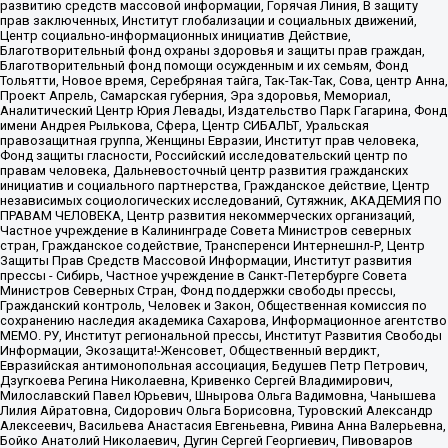
развитию средств массовой информации, Горячая Линия, В защиту
прав заключенных, Институт глобализации и социальных движений,
Центр социально-информационных инициатив Действие,
Благотворительный фонд охраны здоровья и защиты прав граждан,
Благотворительный фонд помощи осужденным и их семьям, Фонд
Тольятти, Новое время, Серебряная тайга, Так-Так-Так, Сова, центр Анна,
Проект Апрель, Самарская губерния, Эра здоровья, Мемориал,
Аналитический Центр Юрия Левады, Издательство Парк Гагарина, Фонд
имени Андрея Рылькова, Сфера, Центр СИБАЛЬТ, Уральская
правозащитная группа, Женщины Евразии, Институт прав человека,
Фонд защиты гласности, Российский исследовательский центр по
правам человека, Дальневосточный центр развития гражданских
инициатив и социального партнерства, Гражданское действие, Центр
независимых социологических исследований, Сутяжник, АКАДЕМИЯ ПО
ПРАВАМ ЧЕЛОВЕКА, Центр развития некоммерческих организаций,
Частное учреждение в Калининграде Совета Министров северных
стран, Гражданское содействие, Трансперенси Интернешнл-Р, Центр
Защиты Прав Средств Массовой Информации, Институт развития
прессы - Сибирь, Частное учреждение в Санкт-Петербурге Совета
Министров Северных Стран, Фонд поддержки свободы прессы,
Гражданский контроль, Человек и Закон, Общественная комиссия по
сохранению наследия академика Сахарова, Информационное агентство
МЕМО. РУ, Институт региональной прессы, Институт Развития Свободы
Информации, Экозащита!-Женсовет, Общественный вердикт,
Евразийская антимонопольная ассоциация, Бедушев Петр Петрович,
Дзугкоева Регина Николаевна, Кривенко Сергей Владимирович,
Милославский Павел Юрьевич, Шнырова Ольга Вадимовна, Чанышева
Лилия Айратовна, Сидорович Ольга Борисовна, Туровский Александр
Алексеевич, Васильева Анастасия Евгеньевна, Ривина Анна Валерьевна,
Бойко Анатолий Николаевич, Дугин Сергей Георгиевич, Пивоваров