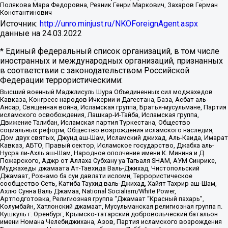
Полякова Мара Федоровна, Резник Генри Маркович, Захаров Герман
Константинович
Источник:
http://unro.minjust.ru/NKOForeignAgent.aspx
данные на
24.03.2022
* Единый федеральный список организаций, в том числе
иностранных и международных организаций, признанных
в соответствии с законодательством Российской
Федерации террористическими:
Высший военный Маджлисуль Шура Объединенных сил моджахедов
Кавказа, Конгресс народов Ичкерии и Дагестана, База, Асбат аль-
Ансар, Священная война, Исламская группа, Братья-мусульмане, Партия
исламского освобождения, Лашкар-И-Тайба, Исламская группа,
Движение Талибан, Исламская партия Туркестана, Общество
социальных реформ, Общество возрождения исламского наследия,
Дом двух святых, Джунд аш-Шам, Исламский джихад, Аль-Каида, Имарат
Кавказ, АБТО, Правый сектор, Исламское государство, Джабха аль-
Нусра ли-Ахль аш-Шам, Народное ополчение имени К. Минина и Д.
Пожарского, Аджр от Аллаха Субхану уа Тагьаля SHAM, АУМ Синрике,
Муджахеды джамаата Ат-Тавхида Валь-Джихад, Чистопольский
Джамаат, Рохнамо ба суи давлати исломи, Террористическое
сообщество Сеть, Катиба Таухид валь-Джихад, Хайят Тахрир аш-Шам,
Ахлю Сунна Валь Джамаа, National Socialism/White Power,
Артподготовка, Религиозная группа “Джамаат “Красный пахарь”,
Колумбайн, Хатлонский джамаат, Мусульманская религиозная группа п.
Кушкуль г. Оренбург, Крымско-татарский добровольческий батальон
имени Номана Челебиджихана, Азов, Партия исламского возрождения