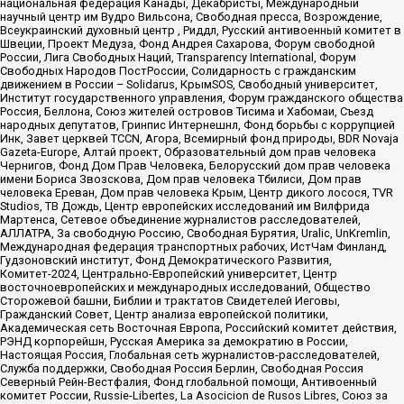
национальная федерация Канады, Декабристы, Международный
научный центр им Вудро Вильсона, Свободная пресса, Возрождение,
Всеукраинский духовный центр , Риддл, Русский антивоенный комитет в
Швеции, Проект Медуза, Фонд Андрея Сахарова, Форум свободной
России, Лига Свободных Наций, Transparеncy International, Форум
Свободных Народов ПостРоссии, Солидарность с гражданским
движением в России – Solidarus, КрымSOS, Свободный университет,
Институт государственного управления, Форум гражданского общества
Россия, Беллона, Союз жителей островов Тисима и Хабомаи, Съезд
народных депутатов, Гринпис Интернешнл, Фонд борьбы с коррупцией
Инк, Завет церквей TCCN, Агора, Всемирный фонд природы, BDR Novaja
Gazeta-Europe, Алтай проект, Образовательный дом прав человека
Чернигов, Фонд Дом Прав Человека, Белорусский дом прав человека
имени Бориса Звозскова, Дом прав человека Тбилиси, Дом прав
человека Ереван, Дом прав человека Крым, Центр дикого лосося, TVR
Studios, ТВ Дождь, Центр европейских исследований им Вилфрида
Мартенса, Сетевое объединение журналистов расследователей,
АЛЛАТРА, За свободную Россию, Свободная Бурятия, Uralic, UnKremlin,
Международная федерация транспортных рабочих, ИстЧам Финланд,
Гудзоновский институт, Фонд Демократического Развития,
Комитет-2024, Центрально-Европейский университет, Центр
восточноевропейских и международных исследований, Общество
Сторожевой башни, Библии и трактатов Свидетелей Иеговы,
Гражданский Совет, Центр анализа европейской политики,
Академическая сеть Восточная Европа, Российский комитет действия,
РЭНД корпорейшн, Русская Америка за демократию в России,
Настоящая Россия, Глобальная сеть журналистов-расследователей,
Служба поддержки, Свободная Россия Берлин, Свободная Россия
Северный Рейн-Вестфалия, Фонд глобальной помощи, Антивоенный
комитет России, Russie-Libertes, La Asocicion de Rusos Libres, Союз за