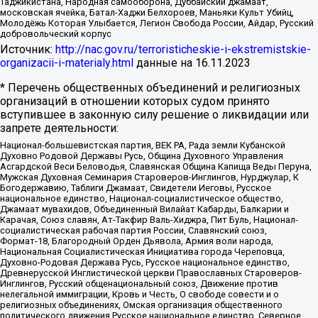
Таджикистана, Народная самооборона, Дуббайский джамаат,
московская ячейка, Батал-Хаджи Белхороев, Маньяки Культ Убийц,
Молодёжь Которая Улыбается, Легион Свобода России, Айдар, Русский
добровольческий корпус
Источник:
http://nac.gov.ru/terroristicheskie-i-ekstremistskie-
organizacii-i-materialy.html
данные на
16.11.2023
* Перечень общественных объединений и религиозных
организаций в отношении которых судом принято
вступившее в законную силу решение о ликвидации или
запрете деятельности:
Национал-большевистская партия, ВЕК РА, Рада земли Кубанской
Духовно Родовой Державы Русь, Община Духовного Управления
Асгардской Веси Беловодья, Славянская Община Капища Веды Перуна,
Мужская Духовная Семинария Староверов-Инглингов, Нурджулар, К
Богодержавию, Таблиги Джамаат, Свидетели Иеговы, Русское
национальное единство, Национал-социалистическое общество,
Джамаат мувахидов, Объединенный Вилайат Кабарды, Балкарии и
Карачая, Союз славян, Ат-Такфир Валь-Хиджра, Пит Буль, Национал-
социалистическая рабочая партия России, Славянский союз,
Формат-18, Благородный Орден Дьявола, Армия воли народа,
Национальная Социалистическая Инициатива города Череповца,
Духовно-Родовая Держава Русь, Русское национальное единство,
Древнерусской Инглистической церкви Православных Староверов-
Инглингов, Русский общенациональный союз, Движение против
нелегальной иммиграции, Кровь и Честь, О свободе совести и о
религиозных объединениях, Омская организация общественного
политического движения Русское национальное единство, Северное