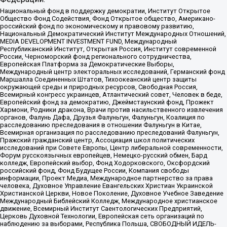
Национальный фонд в поддержку демократии, Институт Открытое
Общество Фонд Содействия, Фонд Открытое общество, Американо-
российский фонд по экономическому и правовому развитию,
Национальный Демократический Институт Международных Отношений,
MEDIA DEVELOPMENT INVESTMENT FUND, Международный
Республиканский Институт, Открытая Россия, Институт современной
России, Черноморский фонд регионального сотрудничества,
Европейская Платформа за Демократические Выборы,
Международный центр электоральных исследований, Германский фонд
Маршалла Соединенных Штатов, Тихоокеанский центр защиты
окружающей среды и природных ресурсов, Свободная Россия,
Всемирный конгресс украинцев, Атлантический совет, Человек в беде,
Европейский фонд за демократию, Джеймстаунский фонд, Прожект
Хармони, Родники дракона, Врачи против насильственного извлечения
органов, Фалунь Дафа, Друзья Фалуньгун, Фалуньгун, Коалиция по
расследованию преследования в отношении Фалуньгун в Китае,
Всемирная организация по расследованию преследований Фалуньгун,
Пражский гражданский центр, Ассоциация школ политических
исследований при Совете Европы, Центр либеральной современности,
Форум русскоязычных европейцев, Немецко-русский обмен, Бард
колледж, Европейский выбор, Фонд Ходорковского, Оксфордский
российский фонд, Фонд Будущее России, Компания свободы
информации, Проект Медиа, Международное партнерство за права
человека, Духовное Управление Евангельских Христиан Украинской
Христианской Церкви, Новое Поколение, Духовное Учебное Заведение
Международный Библейский Колледж, Международное христианское
движение, Всемирный Институт Саентологических Предприятий,
Церковь Духовной Технологии, Европейская сеть организаций по
наблюдению за выборами, Республика Польша, СВОБОДНЫЙ ИДЕЛЬ-