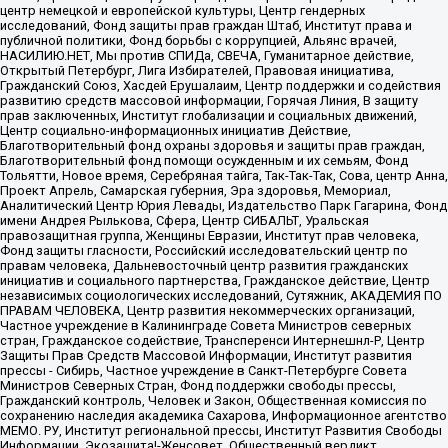
центр немецкой и европейской культуры, Центр гендерных
исследований, Фонд защиты прав граждан Штаб, Институт права и
публичной политики, Фонд борьбы с коррупцией, Альянс врачей,
НАСИЛИЮ.НЕТ, Мы против СПИДа, СВЕЧА, Гуманитарное действие,
Открытый Петербург, Лига Избирателей, Правовая инициатива,
Гражданский Союз, Хасдей Ерушалаим, Центр поддержки и содействия
развитию средств массовой информации, Горячая Линия, В защиту
прав заключенных, Институт глобализации и социальных движений,
Центр социально-информационных инициатив Действие,
Благотворительный фонд охраны здоровья и защиты прав граждан,
Благотворительный фонд помощи осужденным и их семьям, Фонд
Тольятти, Новое время, Серебряная тайга, Так-Так-Так, Сова, центр Анна,
Проект Апрель, Самарская губерния, Эра здоровья, Мемориал,
Аналитический Центр Юрия Левады, Издательство Парк Гагарина, Фонд
имени Андрея Рылькова, Сфера, Центр СИБАЛЬТ, Уральская
правозащитная группа, Женщины Евразии, Институт прав человека,
Фонд защиты гласности, Российский исследовательский центр по
правам человека, Дальневосточный центр развития гражданских
инициатив и социального партнерства, Гражданское действие, Центр
независимых социологических исследований, Сутяжник, АКАДЕМИЯ ПО
ПРАВАМ ЧЕЛОВЕКА, Центр развития некоммерческих организаций,
Частное учреждение в Калининграде Совета Министров северных
стран, Гражданское содействие, Трансперенси Интернешнл-Р, Центр
Защиты Прав Средств Массовой Информации, Институт развития
прессы - Сибирь, Частное учреждение в Санкт-Петербурге Совета
Министров Северных Стран, Фонд поддержки свободы прессы,
Гражданский контроль, Человек и Закон, Общественная комиссия по
сохранению наследия академика Сахарова, Информационное агентство
МЕМО. РУ, Институт региональной прессы, Институт Развития Свободы
Информации, Экозащита!-Женсовет, Общественный вердикт,