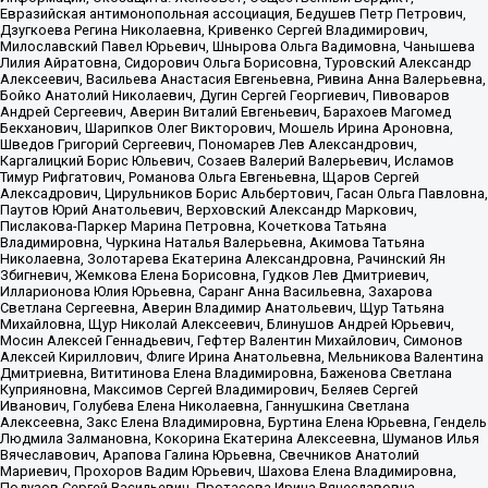
Евразийская антимонопольная ассоциация, Бедушев Петр Петрович,
Дзугкоева Регина Николаевна, Кривенко Сергей Владимирович,
Милославский Павел Юрьевич, Шнырова Ольга Вадимовна, Чанышева
Лилия Айратовна, Сидорович Ольга Борисовна, Туровский Александр
Алексеевич, Васильева Анастасия Евгеньевна, Ривина Анна Валерьевна,
Бойко Анатолий Николаевич, Дугин Сергей Георгиевич, Пивоваров
Андрей Сергеевич, Аверин Виталий Евгеньевич, Барахоев Магомед
Бекханович, Шарипков Олег Викторович, Мошель Ирина Ароновна,
Шведов Григорий Сергеевич, Пономарев Лев Александрович,
Каргалицкий Борис Юльевич, Созаев Валерий Валерьевич, Исламов
Тимур Рифгатович, Романова Ольга Евгеньевна, Щаров Сергей
Алексадрович, Цирульников Борис Альбертович, Гасан Ольга Павловна,
Паутов Юрий Анатольевич, Верховский Александр Маркович,
Пислакова-Паркер Марина Петровна, Кочеткова Татьяна
Владимировна, Чуркина Наталья Валерьевна, Акимова Татьяна
Николаевна, Золотарева Екатерина Александровна, Рачинский Ян
Збигневич, Жемкова Елена Борисовна, Гудков Лев Дмитриевич,
Илларионова Юлия Юрьевна, Саранг Анна Васильевна, Захарова
Светлана Сергеевна, Аверин Владимир Анатольевич, Щур Татьяна
Михайловна, Щур Николай Алексеевич, Блинушов Андрей Юрьевич,
Мосин Алексей Геннадьевич, Гефтер Валентин Михайлович, Симонов
Алексей Кириллович, Флиге Ирина Анатольевна, Мельникова Валентина
Дмитриевна, Вититинова Елена Владимировна, Баженова Светлана
Куприяновна, Максимов Сергей Владимирович, Беляев Сергей
Иванович, Голубева Елена Николаевна, Ганнушкина Светлана
Алексеевна, Закс Елена Владимировна, Буртина Елена Юрьевна, Гендель
Людмила Залмановна, Кокорина Екатерина Алексеевна, Шуманов Илья
Вячеславович, Арапова Галина Юрьевна, Свечников Анатолий
Мариевич, Прохоров Вадим Юрьевич, Шахова Елена Владимировна,
Подузов Сергей Васильевич, Протасова Ирина Вячеславовна,