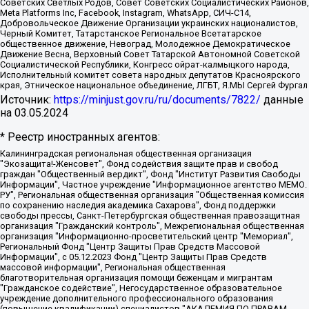
Советских Светлых Родов, Совет Советских Социалистических Районов,
Meta Platforms Inc, Facebook, Instagram, WhatsApp, СИЧ-С14,
Добровольческое Движение Организации украинских националистов,
Черный Комитет, Татарстанское Региональное Всетатарское
общественное движение, Невоград, Молодежное Демократическое
Движение Весна, Верховный Совет Татарской Автономной Советской
Социалистической Республики, Конгресс ойрат-калмыцкого народа,
Исполнительный комитет совета народных депутатов Красноярского
края, Этническое национальное объединение, ЛГБТ, Я.МЫ Сергей Фургал
Источник:
https://minjust.gov.ru/ru/documents/7822/
данные
на
03.05.2024
* Реестр иностранных агентов:
Калининградская региональная общественная организация "Экозащита!-Женсовет", Фонд содействия защите прав и свобод граждан "Общественный вердикт", Фонд "Институт Развития Свободы Информации", Частное учреждение "Информационное агентство МЕМО. РУ", Региональная общественная организация "Общественная комиссия по сохранению наследия академика Сахарова", Фонд поддержки свободы прессы, Санкт-Петербургская общественная правозащитная организация "Гражданский контроль", Межрегиональная общественная организация "Информационно-просветительский центр "Мемориал", Региональный Фонд "Центр Защиты Прав Средств Массовой Информации", с 05.12.2023 Фонд "Центр Защиты Прав Средств массовой информации", Региональная общественная благотворительная организация помощи беженцам и мигрантам "Гражданское содействие", Негосударственное образовательное учреждение дополнительного профессионального образования (повышение квалификации) специалистов "АКАДЕМИЯ ПО ПРАВАМ ЧЕЛОВЕКА", Свердловская региональная общественная организация "Сутяжник", Автономная некоммерческая организация "Центр независимых социологических исследований", Союз общественных объединений "Российский исследовательский центр по правам человека", Региональное общественное учреждение научно-информационный центр "МЕМОРИАЛ", Некоммерческая организация "Фонд защиты гласности", Автономная некоммерческая организация "Институт прав человека", Городская общественная организация "Екатеринбургское общество "МЕМОРИАЛ", Городская общественная организация "Рязанское историко-просветительское и правозащитное общество "Мемориал" (Рязанский Мемориал), Челябинский региональный орган общественной самодеятельности – женское общественное объединение "Женщины Евразии", Челябинский региональный орган общественной самодеятельности "Уральская правозащитная группа", Фонд содействия защите здоровья и социальной справедливости имени Андрея Рылькова, Автономная Некоммерческая Организация "Аналитический Центр Юрия Левады", Автономная некоммерческая организация социальной поддержки населения "Проект Апрель", Региональная общественная организация помощи женщинам и детям, находящимся в кризисной ситуации "Информационно-методический центр "Анна", Фонд содействия развитию массовых коммуникаций и правовому просвещению "Так-так-Так", Фонд содействия устойчивому развитию "Серебряная тайга", Свердловский региональный общественный фонд социальных проектов "Новое время", "Idel.Реалии", Кавказ.Реалии, Крым.Реалии, Телеканал Настоящее Время, Татаро-башкирская служба Радио Свобода (Azatliq Radiosi), Радио Свободная Европа/Радио Свобода (PCE/PC), "Сибирь.Реалии", "Фактограф", Благотворительный фонд помощи осужденным и их семьям, Автономная некоммерческая организация "Институт глобализации и социальных движений", Фонд "В защиту прав заключенных", Частное учреждение "Центр поддержки и содействия развитию средств массовой информации", Пензенский региональный общественный благотворительный фонд "Гражданский союз", "Север.Реалии", Некоммерческая организация Фонд "Правовая инициатива", Общество с ограниченной ответственностью "Радио Свободная Европа/Радио Свобода", Чешское информационное агентство "MEDIUM-ORIENT", Красноярская региональная общественная организация "Мы против СПИДа", Камалягин Денис Николаевич, Маркелов Сергей Евгеньевич, Пономарев Лев Александрович, Савицкая Людмила Алексеевна, Автономная некоммерческая организация "Центр по работе с проблемой насилия "НАСИЛИЮ.НЕТ", Межрегиональный профессиональный союз работников здравоохранения "Альянс врачей", Юридическое лицо, зарегистрированное в Латвийской Республике, SIA "Medusa Project" (регистрационный номер 40103797863, дата регистрации 10.06.2014), Некоммерческая организация "Фонд по борьбе с коррупцией", Автономная некоммерческая организация "Институт права и публичной политики", Баданин Роман Сергеевич, Гликин Максим Александрович, Железнова Мария Михайловна, Лукьянова Юлия Сергеевна, Маетная Елизавета Витальевна, Маняхин Петр Борисович, Чуракова Ольга Владимировна, Ярош Юлия Петровна, Юридическое лицо "The Insider SIA", зарегистрированное в Риге, Латвийская Республика (дата регистрации 26.06.2015), являющееся администратором доменного имени интернет-издания "The Insider SIA", https://theins.ru, Постернак Алексей Евгеньевич, Рубин Михаил Аркадьевич, Анин Роман Александрович, Юридическое лицо Istories fonds, зарегистрированное в Латвийской Республике (регистрационный номер 50008295751, дата регистрации 24.02.2020), Великовский Дмитрий Александрович, Долинина Ирина Николаевна, Мароховская Алеся Алексеевна, Шлейнов Роман Юрьевич, Шмагун Олеся Валентиновна, Общество с ограниченной ответственностью "Альтаир 2021", Общество с ограниченной ответственностью "Вега 2021", Общество с ограниченной ответственностью "Главный редактор 2021", Общество с ограниченной ответственностью "Ромашки монолит", Важенков Артем Валерьевич, Ивановская областная общественная организация "Центр гендерных исследований", Гурман Юрий Альбертович, Медиапроект "ОВД-Инфо", Егоров Владимир Владимирович, Жилинский Владимир Александрович, Общество с ограниченной ответственностью "ЗП", Иванова София Юрьевна, Карезина Инна Павловна, Кильтау Екатерина Викторовна, Петров Алексей Викторович, Пискунов Сергей Евгеньевич, Смирнов Сергей Сергеевич, Тихонов Михаил Сергеевич, Общество с ограниченной ответственностью "ЖУРНАЛИСТ-ИНОСТРАННЫЙ АГЕНТ", Арапова Галина Юрьевна, Вольтская Татьяна Анатольевна, Американская компания "Mason G.E.S. Anonymous Foundation" (США), являющаяся владельцем интернет-издания https://mnews.world/, Компания "Stichting Bellingcat", зарегистрированная в Нидерландах (дата регистрации 11.07.2018), Захаров Андрей Вячеславович, Клепиковская Екатерина Дмитриевна, Общество с ограниченной ответственностью "МЕМО", Перл Роман Александрович, Симонов Евгений Алексеевич, Соловьева Елена Анатольевна, Сотников Даниил Владимирович, Сурначева Елизавета Дмитриевна, Автономная некоммерческая организация по защите прав человека и информированию населения "Якутия – Наше Мнение", Общество с ограниченной ответственностью "Москоу диджитал медиа", с 26.01.2023 Общество с ограниченной ответственностью "Чайка Белые сады", Ветошкина Валерия Валерьевна, Заговора Максим Александрович, Межрегиональное общественное движение "Российская ЛГБТ - сеть", Оленичев Максим Владимирович, Павлов Иван Юрьевич, Скворцова Елена Сергеевна, Общество с ограниченной ответственностью "Как бы инагент", Кочетков Игорь Викторович, Общество с ограниченной ответственностью "Честные выборы", Еланчик Олег Александрович, Общество с ограниченной ответственностью "Нобелевский призыв", Гималова Регина Эмилевна, Григорьев Андрей Валерьевич, Григорьева Алина Александровна, Ассоциация по содействию защите прав призывников, альтернативнослужащих и военнослужащих "Правозащитная группа "Гражданин.Армия.Право", Хисамова Регина Фаритовна, Автономная некоммерческая организация по реализации социально-правовых программ "Лилит", Дальневосточное общественное движение "Маяк", Санкт-Петербургская ЛГБТ-инициативная группа "Выход", Инициативная группа ЛГБТ+ "Реверс", Алексеев Андрей Викторович, Бекбулатова Таисия Львовна, Беляев Иван Михайлович, Владыкина Елена Сергеевна, Гельман Марат Александрович, Никульшина Вероника Юрьевна, Толоконникова Надежда Андреевна, Шендерович Виктор Анатольевич, Общество с ограниченной ответственностью "Данное сообщение", Общество с ограниченной ответственностью Издательский дом "Новая глава", Айнбиндер Александра Александровна, Московский комьюнити-центр для ЛГБТ+инициатив, Благотворительный фонд развития филантропии, Deutsche Welle (Германия, Kurt-Schumacher-Strasse 3, 53113 Bonn), Борзунова Мария Михайловна, Воробьев Виктор Викторович, Голубева Анна Львовна, Константинова Алла Михайловна, Малкова Ирина Владимировна, Мурадов Мурад Абдулгалимович, Осетинская Елизавета Николаевна, Понасенков Евгений Николаевич, Ганапольский Матвей Юрьевич, Киселев Евгений Алексеевич, Борухович Ирина Григорьевна, Дремин Иван Тимофеевич, Дубровский Дмитрий Викторович, Красноярская региональная общественная организация поддержки и развития альтернативных образовательных технологий и межкультурных коммуникаций "ИНТЕРРА", Маяковская Екатерина Алексеевна, Фейгин Марк Захарович, Филимонов Андрей Викторович, Дзугкоева Регина Николаевна, Доброхотов Роман Александрович, Дудь Юрий Александрович, Елкин Сергей Владимирович, Кругликов Кирилл Игоревич, Сабунаева Мария Леонидовна, Семенов Алексей Владимирович, Шаинян Карен Багратович, Шульман Екатерина Михайловна, Асафьев Артур Валерьевич, Вахштайн Виктор Семенович, Венедиктов Алексей Алексеевич, Лушникова Екатерина Евгеньевна, Волков Леонид Михайлович, Невзоров Александр Глебович, Пархоменко Сергей Борисович, Сироткин Ярослав Николаевич, Кара-Мурза Владимир Владимирович, Баранова Наталья Владимировна, Гозман Леонид Яковлевич, Кагарлицкий Борис Юльевич, Климарев Михаил Валерьевич, Милов Владимир Станиславович, Автономная некоммерческая организация Краснодарский центр современного искусства "Типография", Моргенштерн Алишер Тагирович, Соболь Любовь Эдуардовна, Общество с ограниченной ответственностью "ЛИЗА НОРМ", Каспаров Гарри Кимович, Ходорковский Михаил Борисович, Общество с ограниченной ответственностью "Апрельские тезисы", Данилович Ирина Брониславовна, Кашин Олег Владимирович, Петров Николай Владимирович, Пивоваров Алексей Владимирович, Соколов Михаил Владимирович, Цветкова Юлия Владимировна, Чичваркин Евгений Александрович, Комитет против пыток/Команда против пыток, Общество с ограниченной ответственностью "Первый научный", Общество с ограниченной ответственностью "Вертолет и ко", Белоцерковская Вероника Борисовна, Кац Максим Евгеньевич, Лазарева Татьяна Юрьевна, Шаведдинов Руслан Табризович, Яшин Илья Валерьевич, Общество с ограниченной ответственностью "Иноагент ААВ", Алешковский Дмитрий Петрович, Альбац Евгения Марковна, Быков Дмитрий Львович, Галямина Юлия Евгеньевна, Лойко Сергей Леонидович, Мартынов Кирилл Константинович, Медведев Сергей Александрович, Крашенинников Федор Геннадиевич, Гордеева Катерина Вл