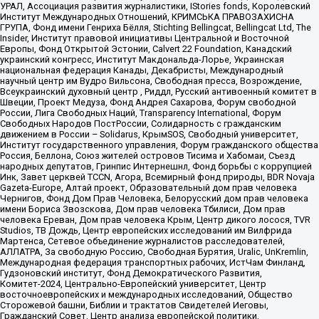
УРАЛ, Ассоциация развития журналистики, IStories fonds, Королевский
Институт Международных Отношений, КРИМСЬКА ПРАВОЗАХИСНА
ГРУПА, Фонд имени Генриха Бёлля, Stichting Bellingcat, Bellingcat Ltd, The
Insider, Институт правовой инициативы Центральной и Восточной
Европы, Фонд Открытой Эстонии, Calvert 22 Foundation, Канадский
украинский конгресс, Институт Макдональда-Лорье, Украинская
национальная федерация Канады, Декабристы, Международный
научный центр им Вудро Вильсона, Свободная пресса, Возрождение,
Всеукраинский духовный центр , Риддл, Русский антивоенный комитет в
Швеции, Проект Медуза, Фонд Андрея Сахарова, Форум свободной
России, Лига Свободных Наций, Transparеncy International, Форум
Свободных Народов ПостРоссии, Солидарность с гражданским
движением в России – Solidarus, КрымSOS, Свободный университет,
Институт государственного управления, Форум гражданского общества
Россия, Беллона, Союз жителей островов Тисима и Хабомаи, Съезд
народных депутатов, Гринпис Интернешнл, Фонд борьбы с коррупцией
Инк, Завет церквей TCCN, Агора, Всемирный фонд природы, BDR Novaja
Gazeta-Europe, Алтай проект, Образовательный дом прав человека
Чернигов, Фонд Дом Прав Человека, Белорусский дом прав человека
имени Бориса Звозскова, Дом прав человека Тбилиси, Дом прав
человека Ереван, Дом прав человека Крым, Центр дикого лосося, TVR
Studios, ТВ Дождь, Центр европейских исследований им Вилфрида
Мартенса, Сетевое объединение журналистов расследователей,
АЛЛАТРА, За свободную Россию, Свободная Бурятия, Uralic, UnKremlin,
Международная федерация транспортных рабочих, ИстЧам Финланд,
Гудзоновский институт, Фонд Демократического Развития,
Комитет-2024, Центрально-Европейский университет, Центр
восточноевропейских и международных исследований, Общество
Сторожевой башни, Библии и трактатов Свидетелей Иеговы,
Гражданский Совет, Центр анализа европейской политики,