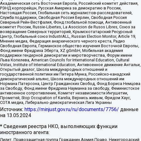
Академическая сеть Восточная Европа, Российский комитет действия,
РЭНД корпорейшн, Русская Америка за демократию в России,
Настоящая Россия, Глобальная сеть журналистов-расследователей,
Служба поддержки, Свободная Россия Берлин, Свободная Россия
Северный Рейн-Вестфалия, Фонд глобальной помощи, Антивоенный
комитет России, Russie-Libertes, La Asocicion de Rusos Libres, Союз за
возвращение Северных территорий, Крымскотатарский Ресурсный
Центр, Глобальный союз IndustriALL, Russian Election Monitor, Article 19,
Мнение медиа, Федерация анархического черного креста, Радио
Свободная Европа, Германское общество изучения Восточной Европы,
Фонд имени Фридриха Эберта, XZ gGmbH, Мобильная академия
поддержки гендерной демократии и миротворчества, Форум имени
Льва Копелева, American Councils for International Education, Cultural
Vistas, Institute of International Education, Антивоенное движение Антальи,
Открытый диалог, Школа международных отношений и
государственной политики им Питера Мунка, Российско-канадский
демократический альянс, Школа международных отношений им
Нормана Патерсона, Центр Гражданских Свобод, Фонд Бориса Немцова
за Свободу, Фонд имени Фридриха Науманна за свободу, Феминистское
антивоенное сопротивление, Комитет независимости Ингушетии,
Прометей, Stop Occupation of Karelia, Вернись живым, Фридом Хаус,
СОТА медиа, Либерально-демократическая Лига Украины
Источник:
https://minjust.gov.ru/ru/documents/7756/
данные
на
13.05.2024
* Сведения реестра НКО, выполняющих функции
иностранного агента:
Лилит, Правозащитная группа Гражданин.Армия.Право, Нижегородский