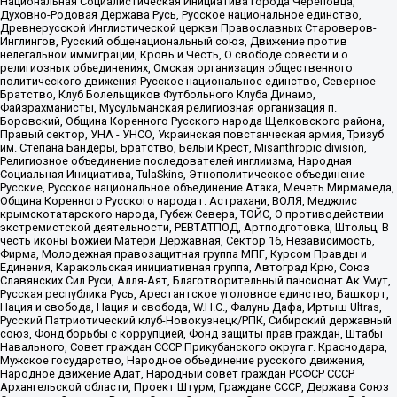
Национальная Социалистическая Инициатива города Череповца,
Духовно-Родовая Держава Русь, Русское национальное единство,
Древнерусской Инглистической церкви Православных Староверов-
Инглингов, Русский общенациональный союз, Движение против
нелегальной иммиграции, Кровь и Честь, О свободе совести и о
религиозных объединениях, Омская организация общественного
политического движения Русское национальное единство, Северное
Братство, Клуб Болельщиков Футбольного Клуба Динамо,
Файзрахманисты, Мусульманская религиозная организация п.
Боровский, Община Коренного Русского народа Щелковского района,
Правый сектор, УНА - УНСО, Украинская повстанческая армия, Тризуб
им. Степана Бандеры, Братство, Белый Крест, Misanthropic division,
Религиозное объединение последователей инглиизма, Народная
Социальная Инициатива, TulaSkins, Этнополитическое объединение
Русские, Русское национальное объединение Атака, Мечеть Мирмамеда,
Община Коренного Русского народа г. Астрахани, ВОЛЯ, Меджлис
крымскотатарского народа, Рубеж Севера, ТОЙС, О противодействии
экстремистской деятельности, РЕВТАТПОД, Артподготовка, Штольц, В
честь иконы Божией Матери Державная, Сектор 16, Независимость,
Фирма, Молодежная правозащитная группа МПГ, Курсом Правды и
Единения, Каракольская инициативная группа, Автоград Крю, Союз
Славянских Сил Руси, Алля-Аят, Благотворительный пансионат Ак Умут,
Русская республика Русь, Арестантское уголовное единство, Башкорт,
Нация и свобода, Нация и свобода, W.H.С., Фалунь Дафа, Иртыш Ultras,
Русский Патриотический клуб-Новокузнецк/РПК, Сибирский державный
союз, Фонд борьбы с коррупцией, Фонд защиты прав граждан, Штабы
Навального, Совет граждан СССР Прикубанского округа г. Краснодара,
Мужское государство, Народное объединение русского движения,
Народное движение Адат, Народный совет граждан РСФСР СССР
Архангельской области, Проект Штурм, Граждане СССР, Держава Союз