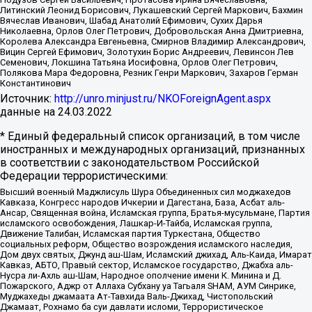
Литинский Леонид Борисович, Лукашевский Сергей Маркович, Бахмин
Вячеслав Иванович, Шабад Анатолий Ефимович, Сухих Дарья
Николаевна, Орлов Олег Петрович, Добровольская Анна Дмитриевна,
Королева Александра Евгеньевна, Смирнов Владимир Александрович,
Вицин Сергей Ефимович, Золотухин Борис Андреевич, Левинсон Лев
Семенович, Локшина Татьяна Иосифовна, Орлов Олег Петрович,
Полякова Мара Федоровна, Резник Генри Маркович, Захаров Герман
Константинович
Источник:
http://unro.minjust.ru/NKOForeignAgent.aspx
данные на
24.03.2022
* Единый федеральный список организаций, в том числе
иностранных и международных организаций, признанных
в соответствии с законодательством Российской
Федерации террористическими:
Высший военный Маджлисуль Шура Объединенных сил моджахедов
Кавказа, Конгресс народов Ичкерии и Дагестана, База, Асбат аль-
Ансар, Священная война, Исламская группа, Братья-мусульмане, Партия
исламского освобождения, Лашкар-И-Тайба, Исламская группа,
Движение Талибан, Исламская партия Туркестана, Общество
социальных реформ, Общество возрождения исламского наследия,
Дом двух святых, Джунд аш-Шам, Исламский джихад, Аль-Каида, Имарат
Кавказ, АБТО, Правый сектор, Исламское государство, Джабха аль-
Нусра ли-Ахль аш-Шам, Народное ополчение имени К. Минина и Д.
Пожарского, Аджр от Аллаха Субхану уа Тагьаля SHAM, АУМ Синрике,
Муджахеды джамаата Ат-Тавхида Валь-Джихад, Чистопольский
Джамаат, Рохнамо ба суи давлати исломи, Террористическое