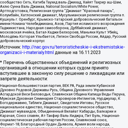
сообщество Сеть, Катиба Таухид валь-Джихад, Хайят Тахрир аш-Шам,
Ахлю Сунна Валь Джамаа, National Socialism/White Power,
Артподготовка, Религиозная группа “Джамаат “Красный пахарь”,
Колумбайн, Хатлонский джамаат, Мусульманская религиозная группа п.
Кушкуль г. Оренбург, Крымско-татарский добровольческий батальон
имени Номана Челебиджихана, Азов, Партия исламского возрождения
Таджикистана, Народная самооборона, Дуббайский джамаат,
московская ячейка, Батал-Хаджи Белхороев, Маньяки Культ Убийц,
Молодёжь Которая Улыбается, Легион Свобода России, Айдар, Русский
добровольческий корпус
Источник:
http://nac.gov.ru/terroristicheskie-i-ekstremistskie-
organizacii-i-materialy.html
данные на
16.11.2023
* Перечень общественных объединений и религиозных
организаций в отношении которых судом принято
вступившее в законную силу решение о ликвидации или
запрете деятельности:
Национал-большевистская партия, ВЕК РА, Рада земли Кубанской
Духовно Родовой Державы Русь, Община Духовного Управления
Асгардской Веси Беловодья, Славянская Община Капища Веды Перуна,
Мужская Духовная Семинария Староверов-Инглингов, Нурджулар, К
Богодержавию, Таблиги Джамаат, Свидетели Иеговы, Русское
национальное единство, Национал-социалистическое общество,
Джамаат мувахидов, Объединенный Вилайат Кабарды, Балкарии и
Карачая, Союз славян, Ат-Такфир Валь-Хиджра, Пит Буль, Национал-
социалистическая рабочая партия России, Славянский союз,
Формат-18, Благородный Орден Дьявола, Армия воли народа,