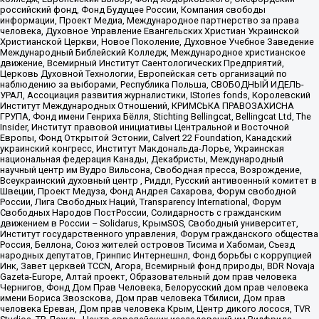
российский фонд, Фонд Будущее России, Компания свободы
информации, Проект Медиа, Международное партнерство за права
человека, Духовное Управление Евангельских Христиан Украинской
Христианской Церкви, Новое Поколение, Духовное Учебное Заведение
Международный Библейский Колледж, Международное христианское
движение, Всемирный Институт Саентологических Предприятий,
Церковь Духовной Технологии, Европейская сеть организаций по
наблюдению за выборами, Республика Польша, СВОБОДНЫЙ ИДЕЛЬ-
УРАЛ, Ассоциация развития журналистики, IStories fonds, Королевский
Институт Международных Отношений, КРИМСЬКА ПРАВОЗАХИСНА
ГРУПА, Фонд имени Генриха Бёлля, Stichting Bellingcat, Bellingcat Ltd, The
Insider, Институт правовой инициативы Центральной и Восточной
Европы, Фонд Открытой Эстонии, Calvert 22 Foundation, Канадский
украинский конгресс, Институт Макдональда-Лорье, Украинская
национальная федерация Канады, Декабристы, Международный
научный центр им Вудро Вильсона, Свободная пресса, Возрождение,
Всеукраинский духовный центр , Риддл, Русский антивоенный комитет в
Швеции, Проект Медуза, Фонд Андрея Сахарова, Форум свободной
России, Лига Свободных Наций, Transparеncy International, Форум
Свободных Народов ПостРоссии, Солидарность с гражданским
движением в России – Solidarus, КрымSOS, Свободный университет,
Институт государственного управления, Форум гражданского общества
Россия, Беллона, Союз жителей островов Тисима и Хабомаи, Съезд
народных депутатов, Гринпис Интернешнл, Фонд борьбы с коррупцией
Инк, Завет церквей TCCN, Агора, Всемирный фонд природы, BDR Novaja
Gazeta-Europe, Алтай проект, Образовательный дом прав человека
Чернигов, Фонд Дом Прав Человека, Белорусский дом прав человека
имени Бориса Звозскова, Дом прав человека Тбилиси, Дом прав
человека Ереван, Дом прав человека Крым, Центр дикого лосося, TVR