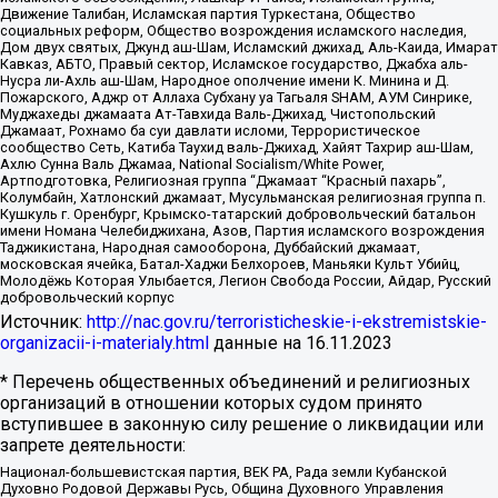
Движение Талибан, Исламская партия Туркестана, Общество
социальных реформ, Общество возрождения исламского наследия,
Дом двух святых, Джунд аш-Шам, Исламский джихад, Аль-Каида, Имарат
Кавказ, АБТО, Правый сектор, Исламское государство, Джабха аль-
Нусра ли-Ахль аш-Шам, Народное ополчение имени К. Минина и Д.
Пожарского, Аджр от Аллаха Субхану уа Тагьаля SHAM, АУМ Синрике,
Муджахеды джамаата Ат-Тавхида Валь-Джихад, Чистопольский
Джамаат, Рохнамо ба суи давлати исломи, Террористическое
сообщество Сеть, Катиба Таухид валь-Джихад, Хайят Тахрир аш-Шам,
Ахлю Сунна Валь Джамаа, National Socialism/White Power,
Артподготовка, Религиозная группа “Джамаат “Красный пахарь”,
Колумбайн, Хатлонский джамаат, Мусульманская религиозная группа п.
Кушкуль г. Оренбург, Крымско-татарский добровольческий батальон
имени Номана Челебиджихана, Азов, Партия исламского возрождения
Таджикистана, Народная самооборона, Дуббайский джамаат,
московская ячейка, Батал-Хаджи Белхороев, Маньяки Культ Убийц,
Молодёжь Которая Улыбается, Легион Свобода России, Айдар, Русский
добровольческий корпус
Источник:
http://nac.gov.ru/terroristicheskie-i-ekstremistskie-
organizacii-i-materialy.html
данные на
16.11.2023
* Перечень общественных объединений и религиозных
организаций в отношении которых судом принято
вступившее в законную силу решение о ликвидации или
запрете деятельности:
Национал-большевистская партия, ВЕК РА, Рада земли Кубанской
Духовно Родовой Державы Русь, Община Духовного Управления