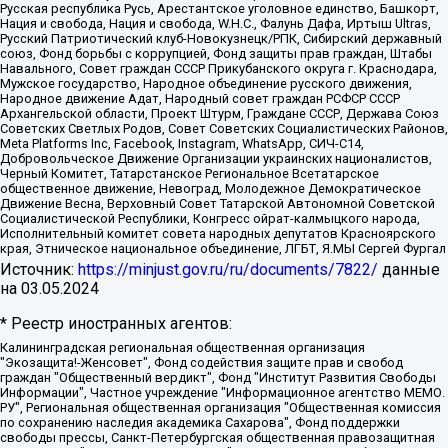
Русская республика Русь, Арестантское уголовное единство, Башкорт,
Нация и свобода, Нация и свобода, W.H.С., Фалунь Дафа, Иртыш Ultras,
Русский Патриотический клуб-Новокузнецк/РПК, Сибирский державный
союз, Фонд борьбы с коррупцией, Фонд защиты прав граждан, Штабы
Навального, Совет граждан СССР Прикубанского округа г. Краснодара,
Мужское государство, Народное объединение русского движения,
Народное движение Адат, Народный совет граждан РСФСР СССР
Архангельской области, Проект Штурм, Граждане СССР, Держава Союз
Советских Светлых Родов, Совет Советских Социалистических Районов,
Meta Platforms Inc, Facebook, Instagram, WhatsApp, СИЧ-С14,
Добровольческое Движение Организации украинских националистов,
Черный Комитет, Татарстанское Региональное Всетатарское
общественное движение, Невоград, Молодежное Демократическое
Движение Весна, Верховный Совет Татарской Автономной Советской
Социалистической Республики, Конгресс ойрат-калмыцкого народа,
Исполнительный комитет совета народных депутатов Красноярского
края, Этническое национальное объединение, ЛГБТ, Я.МЫ Сергей Фургал
Источник:
https://minjust.gov.ru/ru/documents/7822/
данные
на
03.05.2024
* Реестр иностранных агентов:
Калининградская региональная общественная организация "Экозащита!-Женсовет", Фонд содействия защите прав и свобод граждан "Общественный вердикт", Фонд "Институт Развития Свободы Информации", Частное учреждение "Информационное агентство МЕМО. РУ", Региональная общественная организация "Общественная комиссия по сохранению наследия академика Сахарова", Фонд поддержки свободы прессы, Санкт-Петербургская общественная правозащитная организация "Гражданский контроль", Межрегиональная общественная организация "Информационно-просветительский центр "Мемориал", Региональный Фонд "Центр Защиты Прав Средств Массовой Информации", с 05.12.2023 Фонд "Центр Защиты Прав Средств массовой информации", Региональная общественная благотворительная организация помощи беженцам и мигрантам "Гражданское содействие", Негосударственное образовательное учреждение дополнительного профессионального образования (повышение квалификации) специалистов "АКАДЕМИЯ ПО ПРАВАМ ЧЕЛОВЕКА", Свердловская региональная общественная организация "Сутяжник", Автономная некоммерческая организация "Центр независимых социологических исследований", Союз общественных объединений "Российский исследовательский центр по правам человека", Региональное общественное учреждение научно-информационный центр "МЕМОРИАЛ", Некоммерческая организация "Фонд защиты гласности", Автономная некоммерческая организация "Институт прав человека", Городская общественная организация "Екатеринбургское общество "МЕМОРИАЛ", Городская общественная организация "Рязанское историко-просветительское и правозащитное общество "Мемориал" (Рязанский Мемориал), Челябинский региональный орган общественной самодеятельности – женское общественное объединение "Женщины Евразии", Челябинский региональный орган общественной самодеятельности "Уральская правозащитная группа", Фонд содействия защите здоровья и социальной справедливости имени Андрея Рылькова, Автономная Некоммерческая Организация "Аналитический Центр Юрия Левады", Автономная некоммерческая организация социальной поддержки населения "Проект Апрель", Региональная общественная организация помощи женщинам и детям, находящимся в кризисной ситуации "Информационно-методический центр "Анна", Фонд содействия развитию массовых коммуникаций и правовому просвещению "Так-так-Так", Фонд содействия устойчивому развитию "Серебряная тайга", Свердловский региональный общественный фонд социальных проектов "Новое время", "Idel.Реалии", Кавказ.Реалии, Крым.Реалии, Телеканал Настоящее Время, Татаро-башкирская служба Радио Свобода (Azatliq Radiosi), Радио Свободная Европа/Радио Свобода (PCE/PC), "Сибирь.Реалии", "Фактограф", Благотворительный фонд помощи осужденным и их семьям, Автономная некоммерческая организация "Институт глобализации и социальных движений", Фонд "В защиту прав заключенных", Частное учреждение "Центр поддержки и содействия развитию средств массовой информации", Пензенский региональный общественный благотворительный фонд "Гражданский союз", "Север.Реалии", Некоммерческая организация Фонд "Правовая инициатива", Общество с ограниченной ответственностью "Радио Свободная Европа/Радио Свобода", Чешское информационное агентство "MEDIUM-ORIENT", Красноярская региональная общественная организация "Мы против СПИДа", Камалягин Денис Николаевич, Маркелов Сергей Евгеньевич, Пономарев Лев Александрович, Савицкая Людмила Алексеевна, Автономная некоммерческая организация "Центр по работе с проблемой насилия "НАСИЛИЮ.НЕТ", Межрегиональный профессиональный союз работников здравоохранения "Альянс врачей", Юридическое лицо, зарегистрированное в Латвийской Республике, SIA "Medusa Project" (регистрационный номер 40103797863, дата регистрации 10.06.2014), Некоммерческая организация "Фонд по борьбе с коррупцией", Автономная некоммерческая организация "Институт права и публичной политики", Баданин Роман Сергеевич, Гликин Максим Александрович, Железнова Мария Михайловна, Лукьянова Юлия Сергеевна, Маетная Елизавета Витальевна, Маняхин Петр Борисович, Чуракова Ольга Владимировна, Ярош Юлия Петровна, Юридическое лицо "The Insider SIA", зарегистрированное в Риге, Латвийская Республика (дата регистрации 26.06.2015), являющееся администратором доменного имени интернет-издания "The Insider SIA", https://theins.ru, Постернак Алексей Евгеньевич, Рубин Михаил Аркадьевич, Анин Роман Александрович, Юридическое лицо Istories fonds, зарегистрированное в Латвийской Республике (регистрационный номер 50008295751, дата регистрации 24.02.2020), Великовский Дмитрий Александрович, Долинина Ирина Николаевна, Мароховская Алеся Алексеевна, Шлейнов Роман Юрьевич, Шмагун Олеся Валентиновна, Общество с ограниченной ответственностью "Альтаир 2021", Общество с ограниченной ответственностью "Вега 2021", Общество с ограниченной ответственностью "Главный редактор 2021", Общество с ограниченной ответственностью "Ромашки монолит", Важенков Артем Валерьевич, Ивановская областная общественная организация "Центр гендерных исследований", Гурман Юрий Альбертович, Медиапроект "ОВД-Инфо", Егоров Владимир Владимирович, Жилинский Владимир Александрович, Общество с ограниченной ответственностью "ЗП", Иванова София Юрьевна, Карезина Инна Павловна, Кильтау Екатерина Викторовна, Петров Алексей Викторович, Пискунов Сергей Евгеньевич, Смирнов Сергей Сергеевич, Тихонов Михаил Сергеевич, Общество с ограниченной ответственностью "ЖУРНАЛИСТ-ИНОСТРАННЫЙ АГЕНТ", Арапова Галина Юрьевна, Вольтская Татьяна Анатольевна, Американская компания "Mason G.E.S. Anonymous Foundation" (США), являющаяся владельцем интернет-издания https://mnews.world/, Компания "Stichting Bellingcat", зарегистрированная в Нидерландах (дата регистрации 11.07.2018), Захаров Андрей Вячеславович, Клепиковская Екатерина Дмитриевна, Общество с ограниченной ответственностью "МЕМО", Перл Роман Александрович, Симонов Евгений Алексеевич, Соловьева Елена Анатольевна, Сотников Даниил Владимирович, Сурначева Елизавета Дмитриевна, Автономная некоммерческая организация по защите прав человека и информированию населения "Якутия – Наше Мнение", Общество с ограниченной ответственностью "Москоу диджитал медиа", с 26.01.2023 Общество с ограниченной ответственностью "Чайка Белые сады", Ветошкина Валерия Валерьевна, Заговора Максим Александрович, Межрегиональное общественное движение "Российская ЛГБТ - сеть", Оленичев Максим Владимирович, Павлов Иван Юрьевич, Скворцова Елена Сергеевна, Общество с ограниченной ответственностью "Как бы инагент", Кочетков Игорь Викторович, Общество с ограниченной ответственностью "Честные выборы", Еланчик Олег Александрович, Общество с ограниченной ответственностью "Нобелевский призыв", Гималова Регина Эмилевна, Григорьев Андрей Валерьевич, Григорьева Алина Александровна, Ассоциация по содействию защите прав призывников, альтернативнослужащих и военнослужащих "Правозащитная группа "Гражданин.Армия.Право", Хисамова Регина Фаритовна, Автономная некоммерческая организация по реализации социально-правовых программ "Лилит", Дальневосточное общественное движение "Маяк", Санкт-Петербургская ЛГБТ-инициативная группа "Выход", Инициативная группа ЛГБТ+ "Реверс", Алексеев Андрей Викторович, Бекбулатова Таисия Львовна, Беляев Иван Михайлович, Владыкина Елена Сергеевна, Гельман Марат Александрович, Никульшина Вероника Юрьевна, Толоконникова Надежда Андреевна, Шендерович Виктор Анатольевич, Общество с ограниченной ответственностью "Данное сообщение", Общество с ограниченной ответственностью Издательский дом "Новая глава", Айнбиндер Александра Александровна, Московский комьюнити-центр для ЛГБТ+инициатив, Благотворительный фонд развития филантропии, Deutsche Welle (Германия, Kurt-Schumacher-Strasse 3, 53113 Bonn), Борзунова Мария Михайловна, Воробьев Виктор Викторович, Голубева Анна Львовна, Константинова Алла Михайловна, Малкова Ирина Владимировна, Мурадов Мурад Абдулгалимович, Осетинская Елизавета Николаевна, Понасенков Евгений Николаевич, Ганапольский Матвей Юрьевич, Киселев Евгений Алексеевич, Борухович Ирина Григорьевна, Дремин Иван Тимофеевич, Дубровский Дмитрий Викторович, Красноярская региональная общественная организация поддержки и развития альтернативных образовательных технологий и межкультурных коммуникаций "ИНТЕРРА", Маяковская Екатерина Алексеевна, Фейгин Марк Захарович, Филимонов Андрей Викторович, Дзугкоева Регина Николаевна, Доброхотов Роман Александрович, Дудь Юрий Александрович, Елкин Сергей Владимирович, Кругликов Кирилл Игоревич, Сабунаева Мария Леонидовна, Семенов Алексей Владимирович, Шаинян Карен Багратович, Шульман Екатерина Михайловна, Асафьев Артур Валерьевич, Вахштайн Виктор Семенович, Венедиктов Алексей Алексеевич, Лушникова Екатерина Евгеньевна, Волков Леонид Михайлович, Невзоров Александр Глебович, Пархоменко Сергей Борисович, Сироткин Ярослав Николаевич, Кара-Мурза Владимир Владимирович, Баранова Наталья Владимировна, Гозман Леонид Яковлевич, Кагарлицкий Борис Юльевич, Климарев Михаил Валерьевич, Милов Владимир Станиславович, Автономная некоммерческая организация Краснодарский центр современного искусства "Типография", Моргенштерн Алишер Тагирович, Соболь Любовь Эдуардовна, Общество с ограниченной ответственностью "ЛИЗА НОРМ", Каспаров Гарри Кимович, Ходорковский Михаил Борисович, Общество с ограниченной ответственностью "Апрельские тезисы", Данилович Ирина Брониславовна, Кашин Олег Владимирович, Петров Николай Владимирович, Пивоваров Алексей Владимирович, Соколов Михаил Владимирович, Цветкова Юлия Владимировна, Чичваркин Евгений Александрович, Комитет против пыток/Команда против пыток, Общество с ограниченной ответственностью "Первый научный", Общество с ограниченной ответственностью "Вертолет и ко", Белоцерковская Вероника Борисовна, Кац Максим Евгеньевич, Лазарева Татьяна Юрьевна, Шаведдинов Руслан Табризович, Яшин Илья Валерьевич, Общество с ограниченной ответственностью "Иноагент ААВ", Алешковский Дмитрий Петрович, Альбац Евгения Марковна, Быков Дмитрий Львович, Галямина Юлия Евгеньевна, Лойко Сергей Леонидович, Мартынов Кирилл Константинович, Медведев Сергей Александрович, Крашенинников Федор Геннадиевич, Гордеева Катерина Вл