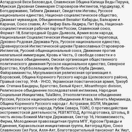
Асгардской Веси Беловодья, Славянская Община Капища Веды Перуна,
Мужская Духовная Семинария Староверов-Инглингов, Нурджулар, К
Богодержавию, Таблиги Джамаат, Свидетели Иеговы, Русское
национальное единство, Национал-социалистическое общество,
Джамаат мувахидов, Объединенный Вилайат Кабарды, Балкарии и
Карачая, Союз славян, Ат-Такфир Валь-Хиджра, Пит Буль, Национал-
социалистическая рабочая партия России, Славянский союз,
Формат-18, Благородный Орден Дьявола, Армия воли народа,
Национальная Социалистическая Инициатива города Череповца,
Духовно-Родовая Держава Русь, Русское национальное единство,
Древнерусской Инглистической церкви Православных Староверов-
Инглингов, Русский общенациональный союз, Движение против
нелегальной иммиграции, Кровь и Честь, О свободе совести и о
религиозных объединениях, Омская организация общественного
политического движения Русское национальное единство, Северное
Братство, Клуб Болельщиков Футбольного Клуба Динамо,
Файзрахманисты, Мусульманская религиозная организация п.
Боровский, Община Коренного Русского народа Щелковского района,
Правый сектор, УНА - УНСО, Украинская повстанческая армия, Тризуб
им. Степана Бандеры, Братство, Белый Крест, Misanthropic division,
Религиозное объединение последователей инглиизма, Народная
Социальная Инициатива, TulaSkins, Этнополитическое объединение
Русские, Русское национальное объединение Атака, Мечеть Мирмамеда,
Община Коренного Русского народа г. Астрахани, ВОЛЯ, Меджлис
крымскотатарского народа, Рубеж Севера, ТОЙС, О противодействии
экстремистской деятельности, РЕВТАТПОД, Артподготовка, Штольц, В
честь иконы Божией Матери Державная, Сектор 16, Независимость,
Фирма, Молодежная правозащитная группа МПГ, Курсом Правды и
Единения, Каракольская инициативная группа, Автоград Крю, Союз
Славянских Сил Руси, Алля-Аят, Благотворительный пансионат Ак Умут,