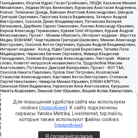
Для повышения удобства сайта мы используем
cookies (
подробнее
). К сайту подключены
сервисы Yandex.Metrika, LiveInternet, top.mail.ru,
которые также используют файлы cookies
(
подробнее
).
Источник:
https://minjust.gov.ru/uploaded/files/reestr-
Я согласен/согласна