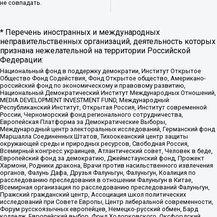
не совпадать.
* Перечень иностранных и международных
неправительственных организаций, деятельность которых
признана нежелательной на территории Российской
Федерации:
Национальный фонд в поддержку демократии, Институт Открытое
Общество Фонд Содействия, Фонд Открытое общество, Американо-
российский фонд по экономическому и правовому развитию,
Национальный Демократический Институт Международных Отношений,
MEDIA DEVELOPMENT INVESTMENT FUND, Международный
Республиканский Институт, Открытая Россия, Институт современной
России, Черноморский фонд регионального сотрудничества,
Европейская Платформа за Демократические Выборы,
Международный центр электоральных исследований, Германский фонд
Маршалла Соединенных Штатов, Тихоокеанский центр защиты
окружающей среды и природных ресурсов, Свободная Россия,
Всемирный конгресс украинцев, Атлантический совет, Человек в беде,
Европейский фонд за демократию, Джеймстаунский фонд, Прожект
Хармони, Родники дракона, Врачи против насильственного извлечения
органов, Фалунь Дафа, Друзья Фалуньгун, Фалуньгун, Коалиция по
расследованию преследования в отношении Фалуньгун в Китае,
Всемирная организация по расследованию преследований Фалуньгун,
Пражский гражданский центр, Ассоциация школ политических
исследований при Совете Европы, Центр либеральной современности,
Форум русскоязычных европейцев, Немецко-русский обмен, Бард
колледж, Европейский выбор, Фонд Ходорковского, Оксфордский