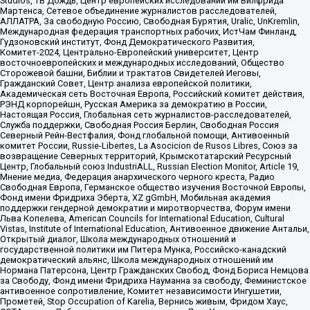
Studios, ТВ Дождь, Центр европейских исследований им Вилфрида
Мартенса, Сетевое объединение журналистов расследователей,
АЛЛАТРА, За свободную Россию, Свободная Бурятия, Uralic, UnKremlin,
Международная федерация транспортных рабочих, ИстЧам Финланд,
Гудзоновский институт, Фонд Демократического Развития,
Комитет-2024, Центрально-Европейский университет, Центр
восточноевропейских и международных исследований, Общество
Сторожевой башни, Библии и трактатов Свидетелей Иеговы,
Гражданский Совет, Центр анализа европейской политики,
Академическая сеть Восточная Европа, Российский комитет действия,
РЭНД корпорейшн, Русская Америка за демократию в России,
Настоящая Россия, Глобальная сеть журналистов-расследователей,
Служба поддержки, Свободная Россия Берлин, Свободная Россия
Северный Рейн-Вестфалия, Фонд глобальной помощи, Антивоенный
комитет России, Russie-Libertes, La Asocicion de Rusos Libres, Союз за
возвращение Северных территорий, Крымскотатарский Ресурсный
Центр, Глобальный союз IndustriALL, Russian Election Monitor, Article 19,
Мнение медиа, Федерация анархического черного креста, Радио
Свободная Европа, Германское общество изучения Восточной Европы,
Фонд имени Фридриха Эберта, XZ gGmbH, Мобильная академия
поддержки гендерной демократии и миротворчества, Форум имени
Льва Копелева, American Councils for International Education, Cultural
Vistas, Institute of International Education, Антивоенное движение Антальи,
Открытый диалог, Школа международных отношений и
государственной политики им Питера Мунка, Российско-канадский
демократический альянс, Школа международных отношений им
Нормана Патерсона, Центр Гражданских Свобод, Фонд Бориса Немцова
за Свободу, Фонд имени Фридриха Науманна за свободу, Феминистское
антивоенное сопротивление, Комитет независимости Ингушетии,
Прометей, Stop Occupation of Karelia, Вернись живым, Фридом Хаус,