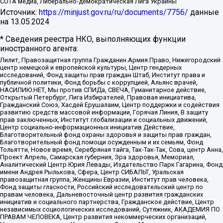
СОТА медиа, Либерально-демократическая Лига Украины
Источник:
https://minjust.gov.ru/ru/documents/7756/
данные
на
13.05.2024
* Сведения реестра НКО, выполняющих функции
иностранного агента:
Лилит, Правозащитная группа Гражданин.Армия.Право, Нижегородский
центр немецкой и европейской культуры, Центр гендерных
исследований, Фонд защиты прав граждан Штаб, Институт права и
публичной политики, Фонд борьбы с коррупцией, Альянс врачей,
НАСИЛИЮ.НЕТ, Мы против СПИДа, СВЕЧА, Гуманитарное действие,
Открытый Петербург, Лига Избирателей, Правовая инициатива,
Гражданский Союз, Хасдей Ерушалаим, Центр поддержки и содействия
развитию средств массовой информации, Горячая Линия, В защиту
прав заключенных, Институт глобализации и социальных движений,
Центр социально-информационных инициатив Действие,
Благотворительный фонд охраны здоровья и защиты прав граждан,
Благотворительный фонд помощи осужденным и их семьям, Фонд
Тольятти, Новое время, Серебряная тайга, Так-Так-Так, Сова, центр Анна,
Проект Апрель, Самарская губерния, Эра здоровья, Мемориал,
Аналитический Центр Юрия Левады, Издательство Парк Гагарина, Фонд
имени Андрея Рылькова, Сфера, Центр СИБАЛЬТ, Уральская
правозащитная группа, Женщины Евразии, Институт прав человека,
Фонд защиты гласности, Российский исследовательский центр по
правам человека, Дальневосточный центр развития гражданских
инициатив и социального партнерства, Гражданское действие, Центр
независимых социологических исследований, Сутяжник, АКАДЕМИЯ ПО
ПРАВАМ ЧЕЛОВЕКА, Центр развития некоммерческих организаций,