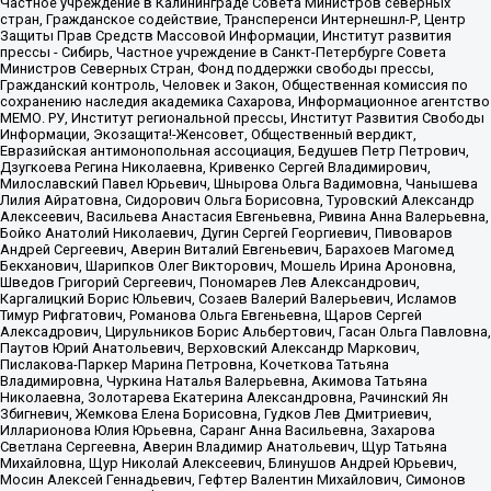
Частное учреждение в Калининграде Совета Министров северных
стран, Гражданское содействие, Трансперенси Интернешнл-Р, Центр
Защиты Прав Средств Массовой Информации, Институт развития
прессы - Сибирь, Частное учреждение в Санкт-Петербурге Совета
Министров Северных Стран, Фонд поддержки свободы прессы,
Гражданский контроль, Человек и Закон, Общественная комиссия по
сохранению наследия академика Сахарова, Информационное агентство
МЕМО. РУ, Институт региональной прессы, Институт Развития Свободы
Информации, Экозащита!-Женсовет, Общественный вердикт,
Евразийская антимонопольная ассоциация, Бедушев Петр Петрович,
Дзугкоева Регина Николаевна, Кривенко Сергей Владимирович,
Милославский Павел Юрьевич, Шнырова Ольга Вадимовна, Чанышева
Лилия Айратовна, Сидорович Ольга Борисовна, Туровский Александр
Алексеевич, Васильева Анастасия Евгеньевна, Ривина Анна Валерьевна,
Бойко Анатолий Николаевич, Дугин Сергей Георгиевич, Пивоваров
Андрей Сергеевич, Аверин Виталий Евгеньевич, Барахоев Магомед
Бекханович, Шарипков Олег Викторович, Мошель Ирина Ароновна,
Шведов Григорий Сергеевич, Пономарев Лев Александрович,
Каргалицкий Борис Юльевич, Созаев Валерий Валерьевич, Исламов
Тимур Рифгатович, Романова Ольга Евгеньевна, Щаров Сергей
Алексадрович, Цирульников Борис Альбертович, Гасан Ольга Павловна,
Паутов Юрий Анатольевич, Верховский Александр Маркович,
Пислакова-Паркер Марина Петровна, Кочеткова Татьяна
Владимировна, Чуркина Наталья Валерьевна, Акимова Татьяна
Николаевна, Золотарева Екатерина Александровна, Рачинский Ян
Збигневич, Жемкова Елена Борисовна, Гудков Лев Дмитриевич,
Илларионова Юлия Юрьевна, Саранг Анна Васильевна, Захарова
Светлана Сергеевна, Аверин Владимир Анатольевич, Щур Татьяна
Михайловна, Щур Николай Алексеевич, Блинушов Андрей Юрьевич,
Мосин Алексей Геннадьевич, Гефтер Валентин Михайлович, Симонов