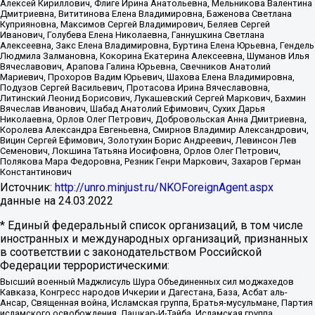
Алексей Кириллович, Флиге Ирина Анатольевна, Мельникова Валентина
Дмитриевна, Вититинова Елена Владимировна, Баженова Светлана
Куприяновна, Максимов Сергей Владимирович, Беляев Сергей
Иванович, Голубева Елена Николаевна, Ганнушкина Светлана
Алексеевна, Закс Елена Владимировна, Буртина Елена Юрьевна, Гендель
Людмила Залмановна, Кокорина Екатерина Алексеевна, Шуманов Илья
Вячеславович, Арапова Галина Юрьевна, Свечников Анатолий
Мариевич, Прохоров Вадим Юрьевич, Шахова Елена Владимировна,
Подузов Сергей Васильевич, Протасова Ирина Вячеславовна,
Литинский Леонид Борисович, Лукашевский Сергей Маркович, Бахмин
Вячеслав Иванович, Шабад Анатолий Ефимович, Сухих Дарья
Николаевна, Орлов Олег Петрович, Добровольская Анна Дмитриевна,
Королева Александра Евгеньевна, Смирнов Владимир Александрович,
Вицин Сергей Ефимович, Золотухин Борис Андреевич, Левинсон Лев
Семенович, Локшина Татьяна Иосифовна, Орлов Олег Петрович,
Полякова Мара Федоровна, Резник Генри Маркович, Захаров Герман
Константинович
Источник:
http://unro.minjust.ru/NKOForeignAgent.aspx
данные на
24.03.2022
* Единый федеральный список организаций, в том числе
иностранных и международных организаций, признанных
в соответствии с законодательством Российской
Федерации террористическими:
Высший военный Маджлисуль Шура Объединенных сил моджахедов
Кавказа, Конгресс народов Ичкерии и Дагестана, База, Асбат аль-
Ансар, Священная война, Исламская группа, Братья-мусульмане, Партия
исламского освобождения, Лашкар-И-Тайба, Исламская группа,