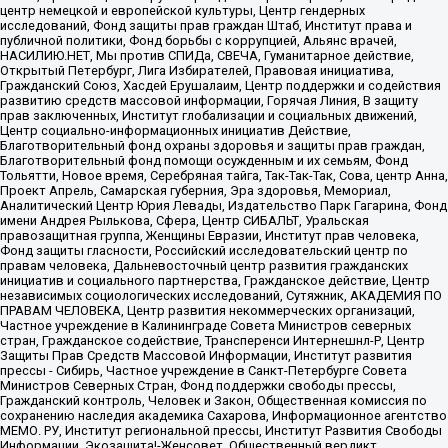
центр немецкой и европейской культуры, Центр гендерных
исследований, Фонд защиты прав граждан Штаб, Институт права и
публичной политики, Фонд борьбы с коррупцией, Альянс врачей,
НАСИЛИЮ.НЕТ, Мы против СПИДа, СВЕЧА, Гуманитарное действие,
Открытый Петербург, Лига Избирателей, Правовая инициатива,
Гражданский Союз, Хасдей Ерушалаим, Центр поддержки и содействия
развитию средств массовой информации, Горячая Линия, В защиту
прав заключенных, Институт глобализации и социальных движений,
Центр социально-информационных инициатив Действие,
Благотворительный фонд охраны здоровья и защиты прав граждан,
Благотворительный фонд помощи осужденным и их семьям, Фонд
Тольятти, Новое время, Серебряная тайга, Так-Так-Так, Сова, центр Анна,
Проект Апрель, Самарская губерния, Эра здоровья, Мемориал,
Аналитический Центр Юрия Левады, Издательство Парк Гагарина, Фонд
имени Андрея Рылькова, Сфера, Центр СИБАЛЬТ, Уральская
правозащитная группа, Женщины Евразии, Институт прав человека,
Фонд защиты гласности, Российский исследовательский центр по
правам человека, Дальневосточный центр развития гражданских
инициатив и социального партнерства, Гражданское действие, Центр
независимых социологических исследований, Сутяжник, АКАДЕМИЯ ПО
ПРАВАМ ЧЕЛОВЕКА, Центр развития некоммерческих организаций,
Частное учреждение в Калининграде Совета Министров северных
стран, Гражданское содействие, Трансперенси Интернешнл-Р, Центр
Защиты Прав Средств Массовой Информации, Институт развития
прессы - Сибирь, Частное учреждение в Санкт-Петербурге Совета
Министров Северных Стран, Фонд поддержки свободы прессы,
Гражданский контроль, Человек и Закон, Общественная комиссия по
сохранению наследия академика Сахарова, Информационное агентство
МЕМО. РУ, Институт региональной прессы, Институт Развития Свободы
Информации, Экозащита!-Женсовет, Общественный вердикт,