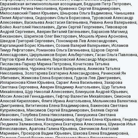
Евразийская антимонопольная ассоциация, Бедушев Петр Петрович,
Дзугкоева Регина Николаевна, Кривенко Сергей Владимирович,
Милославский Павел Юрьевич, Шнырова Ольга Вадимовна, Чанышева
Лилия Айратовна, Сидорович Ольга Борисовна, Туровский Александр
Алексеевич, Васильева Анастасия Евгеньевна, Ривина Анна Валерьевна,
Бойко Анатолий Николаевич, Дугин Сергей Георгиевич, Пивоваров
Андрей Сергеевич, Аверин Виталий Евгеньевич, Барахоев Магомед
Бекханович, Шарипков Олег Викторович, Мошель Ирина Ароновна,
Шведов Григорий Сергеевич, Пономарев Лев Александрович,
Каргалицкий Борис Юльевич, Созаев Валерий Валерьевич, Исламов
Тимур Рифгатович, Романова Ольга Евгеньевна, Щаров Сергей
Алексадрович, Цирульников Борис Альбертович, Гасан Ольга Павловна,
Паутов Юрий Анатольевич, Верховский Александр Маркович,
Пислакова-Паркер Марина Петровна, Кочеткова Татьяна
Владимировна, Чуркина Наталья Валерьевна, Акимова Татьяна
Николаевна, Золотарева Екатерина Александровна, Рачинский Ян
Збигневич, Жемкова Елена Борисовна, Гудков Лев Дмитриевич,
Илларионова Юлия Юрьевна, Саранг Анна Васильевна, Захарова
Светлана Сергеевна, Аверин Владимир Анатольевич, Щур Татьяна
Михайловна, Щур Николай Алексеевич, Блинушов Андрей Юрьевич,
Мосин Алексей Геннадьевич, Гефтер Валентин Михайлович, Симонов
Алексей Кириллович, Флиге Ирина Анатольевна, Мельникова Валентина
Дмитриевна, Вититинова Елена Владимировна, Баженова Светлана
Куприяновна, Максимов Сергей Владимирович, Беляев Сергей
Иванович, Голубева Елена Николаевна, Ганнушкина Светлана
Алексеевна, Закс Елена Владимировна, Буртина Елена Юрьевна, Гендель
Людмила Залмановна, Кокорина Екатерина Алексеевна, Шуманов Илья
Вячеславович, Арапова Галина Юрьевна, Свечников Анатолий
Мариевич, Прохоров Вадим Юрьевич, Шахова Елена Владимировна,
Подузов Сергей Васильевич, Протасова Ирина Вячеславовна,