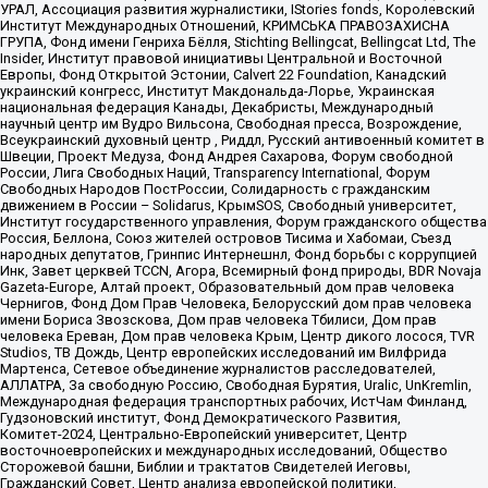
УРАЛ, Ассоциация развития журналистики, IStories fonds, Королевский
Институт Международных Отношений, КРИМСЬКА ПРАВОЗАХИСНА
ГРУПА, Фонд имени Генриха Бёлля, Stichting Bellingcat, Bellingcat Ltd, The
Insider, Институт правовой инициативы Центральной и Восточной
Европы, Фонд Открытой Эстонии, Calvert 22 Foundation, Канадский
украинский конгресс, Институт Макдональда-Лорье, Украинская
национальная федерация Канады, Декабристы, Международный
научный центр им Вудро Вильсона, Свободная пресса, Возрождение,
Всеукраинский духовный центр , Риддл, Русский антивоенный комитет в
Швеции, Проект Медуза, Фонд Андрея Сахарова, Форум свободной
России, Лига Свободных Наций, Transparеncy International, Форум
Свободных Народов ПостРоссии, Солидарность с гражданским
движением в России – Solidarus, КрымSOS, Свободный университет,
Институт государственного управления, Форум гражданского общества
Россия, Беллона, Союз жителей островов Тисима и Хабомаи, Съезд
народных депутатов, Гринпис Интернешнл, Фонд борьбы с коррупцией
Инк, Завет церквей TCCN, Агора, Всемирный фонд природы, BDR Novaja
Gazeta-Europe, Алтай проект, Образовательный дом прав человека
Чернигов, Фонд Дом Прав Человека, Белорусский дом прав человека
имени Бориса Звозскова, Дом прав человека Тбилиси, Дом прав
человека Ереван, Дом прав человека Крым, Центр дикого лосося, TVR
Studios, ТВ Дождь, Центр европейских исследований им Вилфрида
Мартенса, Сетевое объединение журналистов расследователей,
АЛЛАТРА, За свободную Россию, Свободная Бурятия, Uralic, UnKremlin,
Международная федерация транспортных рабочих, ИстЧам Финланд,
Гудзоновский институт, Фонд Демократического Развития,
Комитет-2024, Центрально-Европейский университет, Центр
восточноевропейских и международных исследований, Общество
Сторожевой башни, Библии и трактатов Свидетелей Иеговы,
Гражданский Совет, Центр анализа европейской политики,