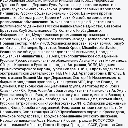
Национальная Социалистическая Инициатива города Череповца,
Духовно-Родовая Держава Русь, Русское национальное единство,
Древнерусской Инглистической церкви Православных Староверов-
Инглингов, Русский общенациональный союз, Движение против
нелегальной иммиграции, Кровь и Честь, О свободе совести и о
религиозных объединениях, Омская организация общественного
политического движения Русское национальное единство, Северное
Братство, Клуб Болельщиков Футбольного Клуба Динамо,
Файзрахманисты, Мусульманская религиозная организация п.
Боровский, Община Коренного Русского народа Щелковского района,
Правый сектор, УНА - УНСО, Украинская повстанческая армия, Тризуб
им. Степана Бандеры, Братство, Белый Крест, Misanthropic division,
Религиозное объединение последователей инглиизма, Народная
Социальная Инициатива, TulaSkins, Этнополитическое объединение
Русские, Русское национальное объединение Атака, Мечеть Мирмамеда,
Община Коренного Русского народа г. Астрахани, ВОЛЯ, Меджлис
крымскотатарского народа, Рубеж Севера, ТОЙС, О противодействии
экстремистской деятельности, РЕВТАТПОД, Артподготовка, Штольц, В
честь иконы Божией Матери Державная, Сектор 16, Независимость,
Фирма, Молодежная правозащитная группа МПГ, Курсом Правды и
Единения, Каракольская инициативная группа, Автоград Крю, Союз
Славянских Сил Руси, Алля-Аят, Благотворительный пансионат Ак Умут,
Русская республика Русь, Арестантское уголовное единство, Башкорт,
Нация и свобода, Нация и свобода, W.H.С., Фалунь Дафа, Иртыш Ultras,
Русский Патриотический клуб-Новокузнецк/РПК, Сибирский державный
союз, Фонд борьбы с коррупцией, Фонд защиты прав граждан, Штабы
Навального, Совет граждан СССР Прикубанского округа г. Краснодара,
Мужское государство, Народное объединение русского движения,
Народное движение Адат, Народный совет граждан РСФСР СССР
Архангельской области, Проект Штурм, Граждане СССР, Держава Союз