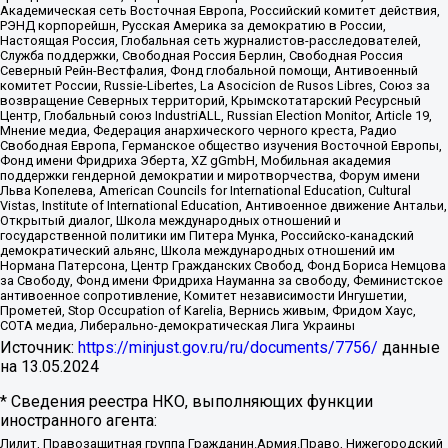
Академическая сеть Восточная Европа, Российский комитет действия,
РЭНД корпорейшн, Русская Америка за демократию в России,
Настоящая Россия, Глобальная сеть журналистов-расследователей,
Служба поддержки, Свободная Россия Берлин, Свободная Россия
Северный Рейн-Вестфалия, Фонд глобальной помощи, Антивоенный
комитет России, Russie-Libertes, La Asocicion de Rusos Libres, Союз за
возвращение Северных территорий, Крымскотатарский Ресурсный
Центр, Глобальный союз IndustriALL, Russian Election Monitor, Article 19,
Мнение медиа, Федерация анархического черного креста, Радио
Свободная Европа, Германское общество изучения Восточной Европы,
Фонд имени Фридриха Эберта, XZ gGmbH, Мобильная академия
поддержки гендерной демократии и миротворчества, Форум имени
Льва Копелева, American Councils for International Education, Cultural
Vistas, Institute of International Education, Антивоенное движение Антальи,
Открытый диалог, Школа международных отношений и
государственной политики им Питера Мунка, Российско-канадский
демократический альянс, Школа международных отношений им
Нормана Патерсона, Центр Гражданских Свобод, Фонд Бориса Немцова
за Свободу, Фонд имени Фридриха Науманна за свободу, Феминистское
антивоенное сопротивление, Комитет независимости Ингушетии,
Прометей, Stop Occupation of Karelia, Вернись живым, Фридом Хаус,
СОТА медиа, Либерально-демократическая Лига Украины
Источник:
https://minjust.gov.ru/ru/documents/7756/
данные
на
13.05.2024
* Сведения реестра НКО, выполняющих функции
иностранного агента:
Лилит, Правозащитная группа Гражданин.Армия.Право, Нижегородский