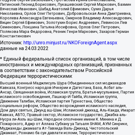
Литинский Леонид Борисович, Лукашевский Сергей Маркович, Бахмин
Вячеслав Иванович, Шабад Анатолий Ефимович, Сухих Дарья
Николаевна, Орлов Олег Петрович, Добровольская Анна Дмитриевна,
Королева Александра Евгеньевна, Смирнов Владимир Александрович,
Вицин Сергей Ефимович, Золотухин Борис Андреевич, Левинсон Лев
Семенович, Локшина Татьяна Иосифовна, Орлов Олег Петрович,
Полякова Мара Федоровна, Резник Генри Маркович, Захаров Герман
Константинович
Источник:
http://unro.minjust.ru/NKOForeignAgent.aspx
данные на
24.03.2022
* Единый федеральный список организаций, в том числе
иностранных и международных организаций, признанных
в соответствии с законодательством Российской
Федерации террористическими:
Высший военный Маджлисуль Шура Объединенных сил моджахедов
Кавказа, Конгресс народов Ичкерии и Дагестана, База, Асбат аль-
Ансар, Священная война, Исламская группа, Братья-мусульмане, Партия
исламского освобождения, Лашкар-И-Тайба, Исламская группа,
Движение Талибан, Исламская партия Туркестана, Общество
социальных реформ, Общество возрождения исламского наследия,
Дом двух святых, Джунд аш-Шам, Исламский джихад, Аль-Каида, Имарат
Кавказ, АБТО, Правый сектор, Исламское государство, Джабха аль-
Нусра ли-Ахль аш-Шам, Народное ополчение имени К. Минина и Д.
Пожарского, Аджр от Аллаха Субхану уа Тагьаля SHAM, АУМ Синрике,
Муджахеды джамаата Ат-Тавхида Валь-Джихад, Чистопольский
Джамаат, Рохнамо ба суи давлати исломи, Террористическое