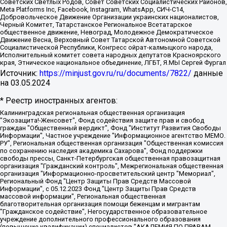
Советских Светлых Родов, Совет Советских Социалистических Районов,
Meta Platforms Inc, Facebook, Instagram, WhatsApp, СИЧ-С14,
Добровольческое Движение Организации украинских националистов,
Черный Комитет, Татарстанское Региональное Всетатарское
общественное движение, Невоград, Молодежное Демократическое
Движение Весна, Верховный Совет Татарской Автономной Советской
Социалистической Республики, Конгресс ойрат-калмыцкого народа,
Исполнительный комитет совета народных депутатов Красноярского
края, Этническое национальное объединение, ЛГБТ, Я.МЫ Сергей Фургал
Источник:
https://minjust.gov.ru/ru/documents/7822/
данные
на
03.05.2024
* Реестр иностранных агентов:
Калининградская региональная общественная организация "Экозащита!-Женсовет", Фонд содействия защите прав и свобод граждан "Общественный вердикт", Фонд "Институт Развития Свободы Информации", Частное учреждение "Информационное агентство МЕМО. РУ", Региональная общественная организация "Общественная комиссия по сохранению наследия академика Сахарова", Фонд поддержки свободы прессы, Санкт-Петербургская общественная правозащитная организация "Гражданский контроль", Межрегиональная общественная организация "Информационно-просветительский центр "Мемориал", Региональный Фонд "Центр Защиты Прав Средств Массовой Информации", с 05.12.2023 Фонд "Центр Защиты Прав Средств массовой информации", Региональная общественная благотворительная организация помощи беженцам и мигрантам "Гражданское содействие", Негосударственное образовательное учреждение дополнительного профессионального образования (повышение квалификации) специалистов "АКАДЕМИЯ ПО ПРАВАМ ЧЕЛОВЕКА", Свердловская региональная общественная организация "Сутяжник", Автономная некоммерческая организация "Центр независимых социологических исследований", Союз общественных объединений "Российский исследовательский центр по правам человека", Региональное общественное учреждение научно-информационный центр "МЕМОРИАЛ", Некоммерческая организация "Фонд защиты гласности", Автономная некоммерческая организация "Институт прав человека", Городская общественная организация "Екатеринбургское общество "МЕМОРИАЛ", Городская общественная организация "Рязанское историко-просветительское и правозащитное общество "Мемориал" (Рязанский Мемориал), Челябинский региональный орган общественной самодеятельности – женское общественное объединение "Женщины Евразии", Челябинский региональный орган общественной самодеятельности "Уральская правозащитная группа", Фонд содействия защите здоровья и социальной справедливости имени Андрея Рылькова, Автономная Некоммерческая Организация "Аналитический Центр Юрия Левады", Автономная некоммерческая организация социальной поддержки населения "Проект Апрель", Региональная общественная организация помощи женщинам и детям, находящимся в кризисной ситуации "Информационно-методический центр "Анна", Фонд содействия развитию массовых коммуникаций и правовому просвещению "Так-так-Так", Фонд содействия устойчивому развитию "Серебряная тайга", Свердловский региональный общественный фонд социальных проектов "Новое время", "Idel.Реалии", Кавказ.Реалии, Крым.Реалии, Телеканал Настоящее Время, Татаро-башкирская служба Радио Свобода (Azatliq Radiosi), Радио Свободная Европа/Радио Свобода (PCE/PC), "Сибирь.Реалии", "Фактограф", Благотворительный фонд помощи осужденным и их семьям, Автономная некоммерческая организация "Институт глобализации и социальных движений", Фонд "В защиту прав заключенных", Частное учреждение "Центр поддержки и содействия развитию средств массовой информации", Пензенский региональный общественный благотворительный фонд "Гражданский союз", "Север.Реалии", Некоммерческая организация Фонд "Правовая инициатива", Общество с ограниченной ответственностью "Радио Свободная Европа/Радио Свобода", Чешское информационное агентство "MEDIUM-ORIENT", Красноярская региональная общественная организация "Мы против СПИДа", Камалягин Денис Николаевич, Маркелов Сергей Евгеньевич, Пономарев Лев Александрович, Савицкая Людмила Алексеевна, Автономная некоммерческая организация "Центр по работе с проблемой насилия "НАСИЛИЮ.НЕТ", Межрегиональный профессиональный союз работников здравоохранения "Альянс врачей", Юридическое лицо, зарегистрированное в Латвийской Республике, SIA "Medusa Project" (регистрационный номер 40103797863, дата регистрации 10.06.2014), Некоммерческая организация "Фонд по борьбе с коррупцией", Автономная некоммерческая организация "Институт права и публичной политики", Баданин Роман Сергеевич, Гликин Максим Александрович, Железнова Мария Михайловна, Лукьянова Юлия Сергеевна, Маетная Елизавета Витальевна, Маняхин Петр Борисович, Чуракова Ольга Владимировна, Ярош Юлия Петровна, Юридическое лицо "The Insider SIA", зарегистрированное в Риге, Латвийская Республика (дата регистрации 26.06.2015), являющееся администратором доменного имени интернет-издания "The Insider SIA", https://theins.ru, Постернак Алексей Евгеньевич, Рубин Михаил Аркадьевич, Анин Роман Александрович, Юридическое лицо Istories fonds, зарегистрированное в Латвийской Республике (регистрационный номер 50008295751, дата регистрации 24.02.2020), Великовский Дмитрий Александрович, Долинина Ирина Николаевна, Мароховская Алеся Алексеевна, Шлейнов Роман Юрьевич, Шмагун Олеся Валентиновна, Общество с ограниченной ответственностью "Альтаир 2021", Общество с ограниченной ответственностью "Вега 2021", Общество с ограниченной ответственностью "Главный редактор 2021", Общество с ограниченной ответственностью "Ромашки монолит", Важенков Артем Валерьевич, Ивановская областная общественная организация "Центр гендерных исследований", Гурман Юрий Альбертович, Медиапроект "ОВД-Инфо", Егоров Владимир Владимирович, Жилинский Владимир Александрович, Общество с ограниченной ответственностью "ЗП", Иванова София Юрьевна, Карезина Инна Павловна, Кильтау Екатерина Викторовна, Петров Алексей Викторович, Пискунов Сергей Евгеньевич, Смирнов Сергей Сергеевич, Тихонов Михаил Сергеевич, Общество с ограниченной ответственностью "ЖУРНАЛИСТ-ИНОСТРАННЫЙ АГЕНТ", Арапова Галина Юрьевна, Вольтская Татьяна Анатольевна, Американская компания "Mason G.E.S. Anonymous Foundation" (США), являющаяся владельцем интернет-издания https://mnews.world/, Компания "Stichting Bellingcat", зарегистрированная в Нидерландах (дата регистрации 11.07.2018), Захаров Андрей Вячеславович, Клепиковская Екатерина Дмитриевна, Общество с ограниченной ответственностью "МЕМО", Перл Роман Александрович, Симонов Евгений Алексеевич, Соловьева Елена Анатольевна, Сотников Даниил Владимирович, Сурначева Елизавета Дмитриевна, Автономная некоммерческая организация по защите прав человека и информированию населения "Якутия – Наше Мнение", Общество с ограниченной ответственностью "Москоу диджитал медиа", с 26.01.2023 Общество с ограниченной ответственностью "Чайка Белые сады", Ветошкина Валерия Валерьевна, Заговора Максим Александрович, Межрегиональное общественное движение "Российская ЛГБТ - сеть", Оленичев Максим Владимирович, Павлов Иван Юрьевич, Скворцова Елена Сергеевна, Общество с ограниченной ответственностью "Как бы инагент", Кочетков Игорь Викторович, Общество с ограниченной ответственностью "Честные выборы", Еланчик Олег Александрович, Общество с ограниченной ответственностью "Нобелевский призыв", Гималова Регина Эмилевна, Григорьев Андрей Валерьевич, Григорьева Алина Александровна, Ассоциация по содействию защите прав призывников, альтернативнослужащих и военнослужащих "Правозащитная группа "Гражданин.Армия.Право", Хисамова Регина Фаритовна, Автономная некоммерческая организация по реализации социально-правовых программ "Лилит", Дальневосточное общественное движение "Маяк", Санкт-Петербургская ЛГБТ-инициативная группа "Выход", Инициативная группа ЛГБТ+ "Реверс", Алексеев Андрей Викторович, Бекбулатова Таисия Львовна, Беляев Иван Михайлович, Владыкина Елена Сергеевна, Гельман Марат Александрович, Никульшина Вероника Юрьевна, Толоконникова Надежда Андреевна, Шендерович Виктор Анатольевич, Общество с ограниченной ответственностью "Данное сообщение", Общество с ограниченной ответственностью Издательский дом "Новая глава", Айнбиндер Александра Александровна, Московский комьюнити-центр для ЛГБТ+инициатив, Благотворительный фонд развития филантропии, Deutsche Welle (Германия, Kurt-Schumacher-Strasse 3, 53113 Bonn), Борзунова Мария Михайловна, Воробьев Виктор Викторович, Голубева Анна Львовна, Константинова Алла Михайловна, Малкова Ирина Владимировна, Мурадов Мурад Абдулгалимович, Осетинская Елизавета Николаевна, Понасенков Евгений Николаевич, Ганапольский Матвей Юрьевич, Киселев Евгений Алексеевич, Борухович Ирина Григорьевна, Дремин Иван Тимофеевич, Дубровский Дмитрий Викторович, Красноярская региональная общественная организация поддержки и развития альтернативных образовательных технологий и межкультурных коммуникаций "ИНТЕРРА", Маяковская Екатерина Алексеевна, Фейгин Марк Захарович, Филимонов Андрей Викторович, Дзугкоева Регина Николаевна, Доброхотов Роман Александрович, Дудь Юрий Александрович, Елкин Сергей Владимирович, Кругликов Кирилл Игоревич, Сабунаева Мария Леонидовна, Семенов Алексей Владимирович, Шаинян Карен Багратович, Шульман Екатерина Михайловна, Асафьев Артур Валерьевич, Вахштайн Виктор Семенович, Венедиктов Алексей Алексеевич, Лушникова Екатерина Евгеньевна, Волков Леонид Михайлович, Невзоров Александр Глебович, Пархоменко Сергей Борисович, Сироткин Ярослав Николаевич, Кара-Мурза Владимир Владимирович, Баранова Наталья Владимировна, Гозман Леонид Яковлевич, Кагарлицкий Борис Юльевич, Климарев Михаил Валерьевич, Милов Владимир Станиславович, Автономная некоммерческая организация Краснодарский центр современного искусства "Типография", Моргенштерн Алишер Тагирович, Соболь Любовь Эдуардовна, Общество с ограниченной ответственностью "ЛИЗА НОРМ", Каспаров Гарри Кимович, Ходорковский Михаил Борисович, Общество с ограниченной ответственностью "Апрельские тезисы", Данилович Ирина Брониславовна, Кашин Олег Владимирович, Петров Николай Владимирович, Пивоваров Алексей Владимирович, Соколов Михаил Владимирович, Цветкова Юлия Владимировна, Чичваркин Евгений Александрович, Комитет против пыток/Команда против пыток, Общество с ограниченной ответственностью "Первый научный", Общество с ограниченной ответственностью "Вертолет и ко", Белоцерковская Вероника Борисовна, Кац Максим Евгеньевич, Лазарева Татьяна Юрьевна, Шаведдинов Руслан Табризович, Яшин Илья Валерьевич, Общество с ограниченной ответственностью "Иноагент ААВ", Алешковский Дмитрий Петрович, Альбац Евгения Марковна, Быков Дмитрий Львович, Галямина Юлия Евгеньевна, Лойко Сергей Леонидович, Мартынов Кирилл Константинович, Медведев Сергей Александрович, Крашенинников Федор Геннадиевич, Гордеева Катерина Вл