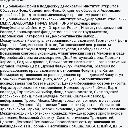
Национальный фонд в поддержку демократии, Институт Открытое
Общество Фонд Содействия, Фонд Открытое общество, Американо-
российский фонд по экономическому и правовому развитию,
Национальный Демократический Институт Международных Отношений,
MEDIA DEVELOPMENT INVESTMENT FUND, Международный
Республиканский Институт, Открытая Россия, Институт современной
России, Черноморский фонд регионального сотрудничества,
Европейская Платформа за Демократические Выборы,
Международный центр электоральных исследований, Германский фонд
Маршалла Соединенных Штатов, Тихоокеанский центр защиты
окружающей среды и природных ресурсов, Свободная Россия,
Всемирный конгресс украинцев, Атлантический совет, Человек в беде,
Европейский фонд за демократию, Джеймстаунский фонд, Прожект
Хармони, Родники дракона, Врачи против насильственного извлечения
органов, Фалунь Дафа, Друзья Фалуньгун, Фалуньгун, Коалиция по
расследованию преследования в отношении Фалуньгун в Китае,
Всемирная организация по расследованию преследований Фалуньгун,
Пражский гражданский центр, Ассоциация школ политических
исследований при Совете Европы, Центр либеральной современности,
Форум русскоязычных европейцев, Немецко-русский обмен, Бард
колледж, Европейский выбор, Фонд Ходорковского, Оксфордский
российский фонд, Фонд Будущее России, Компания свободы
информации, Проект Медиа, Международное партнерство за права
человека, Духовное Управление Евангельских Христиан Украинской
Христианской Церкви, Новое Поколение, Духовное Учебное Заведение
Международный Библейский Колледж, Международное христианское
движение, Всемирный Институт Саентологических Предприятий,
Церковь Духовной Технологии, Европейская сеть организаций по
наблюдению за выборами, Республика Польша, СВОБОДНЫЙ ИДЕЛЬ-