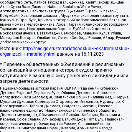
сообщество Сеть, Катиба Таухид валь-Джихад, Хайят Тахрир аш-Шам,
Ахлю Сунна Валь Джамаа, National Socialism/White Power,
Артподготовка, Религиозная группа “Джамаат “Красный пахарь”,
Колумбайн, Хатлонский джамаат, Мусульманская религиозная группа п.
Кушкуль г. Оренбург, Крымско-татарский добровольческий батальон
имени Номана Челебиджихана, Азов, Партия исламского возрождения
Таджикистана, Народная самооборона, Дуббайский джамаат,
московская ячейка, Батал-Хаджи Белхороев, Маньяки Культ Убийц,
Молодёжь Которая Улыбается, Легион Свобода России, Айдар, Русский
добровольческий корпус
Источник:
http://nac.gov.ru/terroristicheskie-i-ekstremistskie-
organizacii-i-materialy.html
данные на
16.11.2023
* Перечень общественных объединений и религиозных
организаций в отношении которых судом принято
вступившее в законную силу решение о ликвидации или
запрете деятельности:
Национал-большевистская партия, ВЕК РА, Рада земли Кубанской
Духовно Родовой Державы Русь, Община Духовного Управления
Асгардской Веси Беловодья, Славянская Община Капища Веды Перуна,
Мужская Духовная Семинария Староверов-Инглингов, Нурджулар, К
Богодержавию, Таблиги Джамаат, Свидетели Иеговы, Русское
национальное единство, Национал-социалистическое общество,
Джамаат мувахидов, Объединенный Вилайат Кабарды, Балкарии и
Карачая, Союз славян, Ат-Такфир Валь-Хиджра, Пит Буль, Национал-
социалистическая рабочая партия России, Славянский союз,
Формат-18, Благородный Орден Дьявола, Армия воли народа,