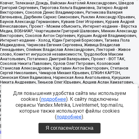
Для повышения удобства сайта мы используем
cookies (
подробнее
). К сайту подключены
сервисы Yandex.Metrika, LiveInternet, top.mail.ru,
которые также используют файлы cookies
(
подробнее
).
Источник:
https://minjust.gov.ru/uploaded/files/reestr-
Я согласен/согласна
inostrannyih-agentov-22-03-2024.pdf
данные на
22.03.2024