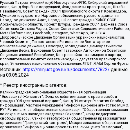
Русский Патриотический клуб-Новокузнецк/РПК, Сибирский державный
союз, Фонд борьбы с коррупцией, Фонд защиты прав граждан, Штабы
Навального, Совет граждан СССР Прикубанского округа г. Краснодара,
Мужское государство, Народное объединение русского движения,
Народное движение Адат, Народный совет граждан РСФСР СССР
Архангельской области, Проект Штурм, Граждане СССР, Держава Союз
Советских Светлых Родов, Совет Советских Социалистических Районов,
Meta Platforms Inc, Facebook, Instagram, WhatsApp, СИЧ-С14,
Добровольческое Движение Организации украинских националистов,
Черный Комитет, Татарстанское Региональное Всетатарское
общественное движение, Невоград, Молодежное Демократическое
Движение Весна, Верховный Совет Татарской Автономной Советской
Социалистической Республики, Конгресс ойрат-калмыцкого народа,
Исполнительный комитет совета народных депутатов Красноярского
края, Этническое национальное объединение, ЛГБТ, Я.МЫ Сергей Фургал
Источник:
https://minjust.gov.ru/ru/documents/7822/
данные
на
03.05.2024
* Реестр иностранных агентов:
Калининградская региональная общественная организация "Экозащита!-Женсовет", Фонд содействия защите прав и свобод граждан "Общественный вердикт", Фонд "Институт Развития Свободы Информации", Частное учреждение "Информационное агентство МЕМО. РУ", Региональная общественная организация "Общественная комиссия по сохранению наследия академика Сахарова", Фонд поддержки свободы прессы, Санкт-Петербургская общественная правозащитная организация "Гражданский контроль", Межрегиональная общественная организация "Информационно-просветительский центр "Мемориал", Региональный Фонд "Центр Защиты Прав Средств Массовой Информации", с 05.12.2023 Фонд "Центр Защиты Прав Средств массовой информации", Региональная общественная благотворительная организация помощи беженцам и мигрантам "Гражданское содействие", Негосударственное образовательное учреждение дополнительного профессионального образования (повышение квалификации) специалистов "АКАДЕМИЯ ПО ПРАВАМ ЧЕЛОВЕКА", Свердловская региональная общественная организация "Сутяжник", Автономная некоммерческая организация "Центр независимых социологических исследований", Союз общественных объединений "Российский исследовательский центр по правам человека", Региональное общественное учреждение научно-информационный центр "МЕМОРИАЛ", Некоммерческая организация "Фонд защиты гласности", Автономная некоммерческая организация "Институт прав человека", Городская общественная организация "Екатеринбургское общество "МЕМОРИАЛ", Городская общественная организация "Рязанское историко-просветительское и правозащитное общество "Мемориал" (Рязанский Мемориал), Челябинский региональный орган общественной самодеятельности – женское общественное объединение "Женщины Евразии", Челябинский региональный орган общественной самодеятельности "Уральская правозащитная группа", Фонд содействия защите здоровья и социальной справедливости имени Андрея Рылькова, Автономная Некоммерческая Организация "Аналитический Центр Юрия Левады", Автономная некоммерческая организация социальной поддержки населения "Проект Апрель", Региональная общественная организация помощи женщинам и детям, находящимся в кризисной ситуации "Информационно-методический центр "Анна", Фонд содействия развитию массовых коммуникаций и правовому просвещению "Так-так-Так", Фонд содействия устойчивому развитию "Серебряная тайга", Свердловский региональный общественный фонд социальных проектов "Новое время", "Idel.Реалии", Кавказ.Реалии, Крым.Реалии, Телеканал Настоящее Время, Татаро-башкирская служба Радио Свобода (Azatliq Radiosi), Радио Свободная Европа/Радио Свобода (PCE/PC), "Сибирь.Реалии", "Фактограф", Благотворительный фонд помощи осужденным и их семьям, Автономная некоммерческая организация "Институт глобализации и социальных движений", Фонд "В защиту прав заключенных", Частное учреждение "Центр поддержки и содействия развитию средств массовой информации", Пензенский региональный общественный благотворительный фонд "Гражданский союз", "Север.Реалии", Некоммерческая организация Фонд "Правовая инициатива", Общество с ограниченной ответственностью "Радио Свободная Европа/Радио Свобода", Чешское информационное агентство "MEDIUM-ORIENT", Красноярская региональная общественная организация "Мы против СПИДа", Камалягин Денис Николаевич, Маркелов Сергей Евгеньевич, Пономарев Лев Александрович, Савицкая Людмила Алексеевна, Автономная некоммерческая организация "Центр по работе с проблемой насилия "НАСИЛИЮ.НЕТ", Межрегиональный профессиональный союз работников здравоохранения "Альянс врачей", Юридическое лицо, зарегистрированное в Латвийской Республике, SIA "Medusa Project" (регистрационный номер 40103797863, дата регистрации 10.06.2014), Некоммерческая организация "Фонд по борьбе с коррупцией", Автономная некоммерческая организация "Институт права и публичной политики", Баданин Роман Сергеевич, Гликин Максим Александрович, Железнова Мария Михайловна, Лукьянова Юлия Сергеевна, Маетная Елизавета Витальевна, Маняхин Петр Борисович, Чуракова Ольга Владимировна, Ярош Юлия Петровна, Юридическое лицо "The Insider SIA", зарегистрированное в Риге, Латвийская Республика (дата регистрации 26.06.2015), являющееся администратором доменного имени интернет-издания "The Insider SIA", https://theins.ru, Постернак Алексей Евгеньевич, Рубин Михаил Аркадьевич, Анин Роман Александрович, Юридическое лицо Istories fonds, зарегистрированное в Латвийской Республике (регистрационный номер 50008295751, дата регистрации 24.02.2020), Великовский Дмитрий Александрович, Долинина Ирина Николаевна, Мароховская Алеся Алексеевна, Шлейнов Роман Юрьевич, Шмагун Олеся Валентиновна, Общество с ограниченной ответственностью "Альтаир 2021", Общество с ограниченной ответственностью "Вега 2021", Общество с ограниченной ответственностью "Главный редактор 2021", Общество с ограниченной ответственностью "Ромашки монолит", Важенков Артем Валерьевич, Ивановская областная общественная организация "Центр гендерных исследований", Гурман Юрий Альбертович, Медиапроект "ОВД-Инфо", Егоров Владимир Владимирович, Жилинский Владимир Александрович, Общество с ограниченной ответственностью "ЗП", Иванова София Юрьевна, Карезина Инна Павловна, Кильтау Екатерина Викторовна, Петров Алексей Викторович, Пискунов Сергей Евгеньевич, Смирнов Сергей Сергеевич, Тихонов Михаил Сергеевич, Общество с ограниченной ответственностью "ЖУРНАЛИСТ-ИНОСТРАННЫЙ АГЕНТ", Арапова Галина Юрьевна, Вольтская Татьяна Анатольевна, Американская компания "Mason G.E.S. Anonymous Foundation" (США), являющаяся владельцем интернет-издания https://mnews.world/, Компания "Stichting Bellingcat", зарегистрированная в Нидерландах (дата регистрации 11.07.2018), Захаров Андрей Вячеславович, Клепиковская Екатерина Дмитриевна, Общество с ограниченной ответственностью "МЕМО", Перл Роман Александрович, Симонов Евгений Алексеевич, Соловьева Елена Анатольевна, Сотников Даниил Владимирович, Сурначева Елизавета Дмитриевна, Автономная некоммерческая организация по защите прав человека и информированию населения "Якутия – Наше Мнение", Общество с ограниченной ответственностью "Москоу диджитал медиа", с 26.01.2023 Общество с ограниченной ответственностью "Чайка Белые сады", Ветошкина Валерия Валерьевна, Заговора Максим Александрович, Межрегиональное общественное движение "Российская ЛГБТ - сеть", Оленичев Максим Владимирович, Павлов Иван Юрьевич, Скворцова Елена Сергеевна, Общество с ограниченной ответственностью "Как бы инагент", Кочетков Игорь Викторович, Общество с ограниченной ответственностью "Честные выборы", Еланчик Олег Александрович, Общество с ограниченной ответственностью "Нобелевский призыв", Гималова Регина Эмилевна, Григорьев Андрей Валерьевич, Григорьева Алина Александровна, Ассоциация по содействию защите прав призывников, альтернативнослужащих и военнослужащих "Правозащитная группа "Гражданин.Армия.Право", Хисамова Регина Фаритовна, Автономная некоммерческая организация по реализации социально-правовых программ "Лилит", Дальневосточное общественное движение "Маяк", Санкт-Петербургская ЛГБТ-инициативная группа "Выход", Инициативная группа ЛГБТ+ "Реверс", Алексеев Андрей Викторович, Бекбулатова Таисия Львовна, Беляев Иван Михайлович, Владыкина Елена Сергеевна, Гельман Марат Александрович, Никульшина Вероника Юрьевна, Толоконникова Надежда Андреевна, Шендерович Виктор Анатольевич, Общество с ограниченной ответственностью "Данное сообщение", Общество с ограниченной ответственностью Издательский дом "Новая глава", Айнбиндер Александра Александровна, Московский комьюнити-центр для ЛГБТ+инициатив, Благотворительный фонд развития филантропии, Deutsche Welle (Германия, Kurt-Schumacher-Strasse 3, 53113 Bonn), Борзунова Мария Михайловна, Воробьев Виктор Викторович, Голубева Анна Львовна, Константинова Алла Михайловна, Малкова Ирина Владимировна, Мурадов Мурад Абдулгалимович, Осетинская Елизавета Николаевна, Понасенков Евгений Николаевич, Ганапольский Матвей Юрьевич, Киселев Евгений Алексеевич, Борухович Ирина Григорьевна, Дремин Иван Тимофеевич, Дубровский Дмитрий Викторович, Красноярская региональная общественная организация поддержки и развития альтернативных образовательных технологий и межкультурных коммуникаций "ИНТЕРРА", Маяковская Екатерина Алексеевна, Фейгин Марк Захарович, Филимонов Андрей Викторович, Дзугкоева Регина Николаевна, Доброхотов Роман Александрович, Дудь Юрий Александрович, Елкин Сергей Владимирович, Кругликов Кирилл Игоревич, Сабунаева Мария Леонидовна, Семенов Алексей Владимирович, Шаинян Карен Багратович, Шульман Екатерина Михайловна, Асафьев Артур Валерьевич, Вахштайн Виктор Семенович, Венедиктов Алексей Алексеевич, Лушникова Екатерина Евгеньевна, Волков Леонид Михайлович, Невзоров Александр Глебович, Пархоменко Сергей Борисович, Сироткин Ярослав Николаевич, Кара-Мурза Владимир Владимирович, Баранова Наталья Владимировна, Гозман Леонид Яковлевич, Кагарлицкий Борис Юльевич, Климарев Михаил Валерьевич, Милов Владимир Станиславович, Автономная некоммерческая организация Краснодарский центр современного искусства "Типография", Моргенштерн Алишер Тагирович, Соболь Любовь Эдуардовна, Общество с ограниченной ответственностью "ЛИЗА НОРМ", Каспаров Гарри Кимович, Ходорковский Михаил Борисович, Общество с ограниченной ответственностью "Апрельские тезисы", Данилович Ирина Брониславовна, Кашин Олег Владимирович, Петров Николай Владимирович, Пивоваров Алексей Владимирович, Соколов Михаил Владимирович, Цветкова Юлия Владимировна, Чичваркин Евгений Александрович, Комитет против пыток/Команда против пыток, Общество с ограниченной ответственностью "Первый научный", Общество с ограниченной ответственностью "Вертолет и ко", Белоцерковская Вероника Борисовна, Кац Максим Евгеньевич, Лазарева Татьяна Юрьевна, Шаведдинов Руслан Табризович, Яшин Илья Валерьевич, Общество с ограниченной ответственностью "Иноагент ААВ", Алешковский Дмитрий Петрович, Альбац Евгения Марковна, Быков Дмитрий Львович, Галямина Юлия Евгеньевна, Лойко Сергей Леонидович, Мартынов Кирилл Константинович, Медведев Сергей Александрович, Крашенинников Федор Геннадиевич, Гордеева Катерина Вл