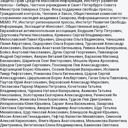
Защиты Прав Средств Массовой Информации, Институт развития
прессы - Сибирь, Частное учреждение в Санкт-Петербурге Совета
Министров Северных Стран, Фонд поддержки свободы прессы,
Гражданский контроль, Человек и Закон, Общественная комиссия по
сохранению наследия академика Сахарова, Информационное агентство
МЕМО. РУ, Институт региональной прессы, Институт Развития Свободы
Информации, Экозащита!-Женсовет, Общественный вердикт,
Евразийская антимонопольная ассоциация, Бедушев Петр Петрович,
Дзугкоева Регина Николаевна, Кривенко Сергей Владимирович,
Милославский Павел Юрьевич, Шнырова Ольга Вадимовна, Чанышева
Лилия Айратовна, Сидорович Ольга Борисовна, Туровский Александр
Алексеевич, Васильева Анастасия Евгеньевна, Ривина Анна Валерьевна,
Бойко Анатолий Николаевич, Дугин Сергей Георгиевич, Пивоваров
Андрей Сергеевич, Аверин Виталий Евгеньевич, Барахоев Магомед
Бекханович, Шарипков Олег Викторович, Мошель Ирина Ароновна,
Шведов Григорий Сергеевич, Пономарев Лев Александрович,
Каргалицкий Борис Юльевич, Созаев Валерий Валерьевич, Исламов
Тимур Рифгатович, Романова Ольга Евгеньевна, Щаров Сергей
Алексадрович, Цирульников Борис Альбертович, Гасан Ольга Павловна,
Паутов Юрий Анатольевич, Верховский Александр Маркович,
Пислакова-Паркер Марина Петровна, Кочеткова Татьяна
Владимировна, Чуркина Наталья Валерьевна, Акимова Татьяна
Николаевна, Золотарева Екатерина Александровна, Рачинский Ян
Збигневич, Жемкова Елена Борисовна, Гудков Лев Дмитриевич,
Илларионова Юлия Юрьевна, Саранг Анна Васильевна, Захарова
Светлана Сергеевна, Аверин Владимир Анатольевич, Щур Татьяна
Михайловна, Щур Николай Алексеевич, Блинушов Андрей Юрьевич,
Мосин Алексей Геннадьевич, Гефтер Валентин Михайлович, Симонов
Алексей Кириллович, Флиге Ирина Анатольевна, Мельникова Валентина
Дмитриевна, Вититинова Елена Владимировна, Баженова Светлана