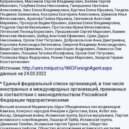
Куприяновна, Максимов Сергей Владимирович, Беляев Сергей
Иванович, Голубева Елена Николаевна, Ганнушкина Светлана
Алексеевна, Закс Елена Владимировна, Буртина Елена Юрьевна, Гендель
Людмила Залмановна, Кокорина Екатерина Алексеевна, Шуманов Илья
Вячеславович, Арапова Галина Юрьевна, Свечников Анатолий
Мариевич, Прохоров Вадим Юрьевич, Шахова Елена Владимировна,
Подузов Сергей Васильевич, Протасова Ирина Вячеславовна,
Литинский Леонид Борисович, Лукашевский Сергей Маркович, Бахмин
Вячеслав Иванович, Шабад Анатолий Ефимович, Сухих Дарья
Николаевна, Орлов Олег Петрович, Добровольская Анна Дмитриевна,
Королева Александра Евгеньевна, Смирнов Владимир Александрович,
Вицин Сергей Ефимович, Золотухин Борис Андреевич, Левинсон Лев
Семенович, Локшина Татьяна Иосифовна, Орлов Олег Петрович,
Полякова Мара Федоровна, Резник Генри Маркович, Захаров Герман
Константинович
Источник:
http://unro.minjust.ru/NKOForeignAgent.aspx
данные на
24.03.2022
* Единый федеральный список организаций, в том числе
иностранных и международных организаций, признанных
в соответствии с законодательством Российской
Федерации террористическими:
Высший военный Маджлисуль Шура Объединенных сил моджахедов
Кавказа, Конгресс народов Ичкерии и Дагестана, База, Асбат аль-
Ансар, Священная война, Исламская группа, Братья-мусульмане, Партия
исламского освобождения, Лашкар-И-Тайба, Исламская группа,
Движение Талибан, Исламская партия Туркестана, Общество
социальных реформ, Общество возрождения исламского наследия,