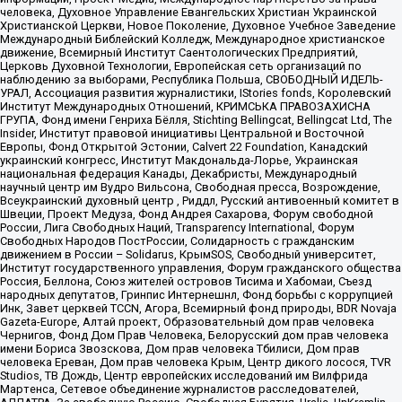
человека, Духовное Управление Евангельских Христиан Украинской
Христианской Церкви, Новое Поколение, Духовное Учебное Заведение
Международный Библейский Колледж, Международное христианское
движение, Всемирный Институт Саентологических Предприятий,
Церковь Духовной Технологии, Европейская сеть организаций по
наблюдению за выборами, Республика Польша, СВОБОДНЫЙ ИДЕЛЬ-
УРАЛ, Ассоциация развития журналистики, IStories fonds, Королевский
Институт Международных Отношений, КРИМСЬКА ПРАВОЗАХИСНА
ГРУПА, Фонд имени Генриха Бёлля, Stichting Bellingcat, Bellingcat Ltd, The
Insider, Институт правовой инициативы Центральной и Восточной
Европы, Фонд Открытой Эстонии, Calvert 22 Foundation, Канадский
украинский конгресс, Институт Макдональда-Лорье, Украинская
национальная федерация Канады, Декабристы, Международный
научный центр им Вудро Вильсона, Свободная пресса, Возрождение,
Всеукраинский духовный центр , Риддл, Русский антивоенный комитет в
Швеции, Проект Медуза, Фонд Андрея Сахарова, Форум свободной
России, Лига Свободных Наций, Transparеncy International, Форум
Свободных Народов ПостРоссии, Солидарность с гражданским
движением в России – Solidarus, КрымSOS, Свободный университет,
Институт государственного управления, Форум гражданского общества
Россия, Беллона, Союз жителей островов Тисима и Хабомаи, Съезд
народных депутатов, Гринпис Интернешнл, Фонд борьбы с коррупцией
Инк, Завет церквей TCCN, Агора, Всемирный фонд природы, BDR Novaja
Gazeta-Europe, Алтай проект, Образовательный дом прав человека
Чернигов, Фонд Дом Прав Человека, Белорусский дом прав человека
имени Бориса Звозскова, Дом прав человека Тбилиси, Дом прав
человека Ереван, Дом прав человека Крым, Центр дикого лосося, TVR
Studios, ТВ Дождь, Центр европейских исследований им Вилфрида
Мартенса, Сетевое объединение журналистов расследователей,