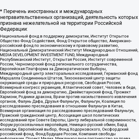
* Перечень иностранных и международных
неправительственных организаций, деятельность которых
признана нежелательной на территории Российской
Федерации:
Национальный фонд в поддержку демократии, Институт Открытое
Общество Фонд Содействия, Фонд Открытое общество, Американо-
российский фонд по экономическому и правовому развитию,
Национальный Демократический Институт Международных Отношений,
MEDIA DEVELOPMENT INVESTMENT FUND, Международный
Республиканский Институт, Открытая Россия, Институт современной
России, Черноморский фонд регионального сотрудничества,
Европейская Платформа за Демократические Выборы,
Международный центр электоральных исследований, Германский фонд
Маршалла Соединенных Штатов, Тихоокеанский центр защиты
окружающей среды и природных ресурсов, Свободная Россия,
Всемирный конгресс украинцев, Атлантический совет, Человек в беде,
Европейский фонд за демократию, Джеймстаунский фонд, Прожект
Хармони, Родники дракона, Врачи против насильственного извлечения
органов, Фалунь Дафа, Друзья Фалуньгун, Фалуньгун, Коалиция по
расследованию преследования в отношении Фалуньгун в Китае,
Всемирная организация по расследованию преследований Фалуньгун,
Пражский гражданский центр, Ассоциация школ политических
исследований при Совете Европы, Центр либеральной современности,
Форум русскоязычных европейцев, Немецко-русский обмен, Бард
колледж, Европейский выбор, Фонд Ходорковского, Оксфордский
российский фонд, Фонд Будущее России, Компания свободы
информации, Проект Медиа, Международное партнерство за права