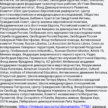
АЛЛАТРА, За свободную Россию, Свободная Бурятия, Uralic, UnKremlin,
Международная федерация транспортных рабочих, ИстЧам Финланд,
Гудзоновский институт, Фонд Демократического Развития,
Комитет-2024, Центрально-Европейский университет, Центр
восточноевропейских и международных исследований, Общество
Сторожевой башни, Библии и трактатов Свидетелей Иеговы,
Гражданский Совет, Центр анализа европейской политики,
Академическая сеть Восточная Европа, Российский комитет действия,
РЭНД корпорейшн, Русская Америка за демократию в России,
Настоящая Россия, Глобальная сеть журналистов-расследователей,
Служба поддержки, Свободная Россия Берлин, Свободная Россия
Северный Рейн-Вестфалия, Фонд глобальной помощи, Антивоенный
комитет России, Russie-Libertes, La Asocicion de Rusos Libres, Союз за
возвращение Северных территорий, Крымскотатарский Ресурсный
Центр, Глобальный союз IndustriALL, Russian Election Monitor, Article 19,
Мнение медиа, Федерация анархического черного креста, Радио
Свободная Европа, Германское общество изучения Восточной Европы,
Фонд имени Фридриха Эберта, XZ gGmbH, Мобильная академия
поддержки гендерной демократии и миротворчества, Форум имени
Льва Копелева, American Councils for International Education, Cultural
Vistas, Institute of International Education, Антивоенное движение Антальи,
Открытый диалог, Школа международных отношений и
государственной политики им Питера Мунка, Российско-канадский
демократический альянс, Школа международных отношений им
Нормана Патерсона, Центр Гражданских Свобод, Фонд Бориса Немцова
за Свободу, Фонд имени Фридриха Науманна за свободу, Феминистское
антивоенное сопротивление, Комитет независимости Ингушетии,
Прометей, Stop Occupation of Karelia, Вернись живым, Фридом Хаус,
СОТА медиа, Либерально-демократическая Лига Украины
Источник:
https://minjust.gov.ru/ru/documents/7756/
данные