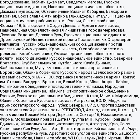
Богодержавию, Таблиги Джамаат, Свидетели Иеговы, Русское
национальное единство, Национал-социалистическое общество,
Джамаат мувахидов, Объединенный Вилайат Кабарды, Балкарии и
Карачая, Союз славян, Ат-Такфир Валь-Хиджра, Пит Буль, Национал-
социалистическая рабочая партия России, Славянский союз,
Формат-18, Благородный Орден Дьявола, Армия воли народа,
Национальная Социалистическая Инициатива города Череповца,
Духовно-Родовая Держава Русь, Русское национальное единство,
Древнерусской Инглистической церкви Православных Староверов-
Инглингов, Русский общенациональный союз, Движение против
нелегальной иммиграции, Кровь и Честь, О свободе совести и о
религиозных объединениях, Омская организация общественного
политического движения Русское национальное единство, Северное
Братство, Клуб Болельщиков Футбольного Клуба Динамо,
Файзрахманисты, Мусульманская религиозная организация п.
Боровский, Община Коренного Русского народа Щелковского района,
Правый сектор, УНА - УНСО, Украинская повстанческая армия, Тризуб
им. Степана Бандеры, Братство, Белый Крест, Misanthropic division,
Религиозное объединение последователей инглиизма, Народная
Социальная Инициатива, TulaSkins, Этнополитическое объединение
Русские, Русское национальное объединение Атака, Мечеть Мирмамеда,
Община Коренного Русского народа г. Астрахани, ВОЛЯ, Меджлис
крымскотатарского народа, Рубеж Севера, ТОЙС, О противодействии
экстремистской деятельности, РЕВТАТПОД, Артподготовка, Штольц, В
честь иконы Божией Матери Державная, Сектор 16, Независимость,
Фирма, Молодежная правозащитная группа МПГ, Курсом Правды и
Единения, Каракольская инициативная группа, Автоград Крю, Союз
Славянских Сил Руси, Алля-Аят, Благотворительный пансионат Ак Умут,
Русская республика Русь, Арестантское уголовное единство, Башкорт,
Нация и свобода, Нация и свобода, W.H.С., Фалунь Дафа, Иртыш Ultras,