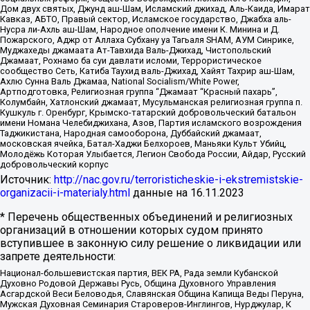
Дом двух святых, Джунд аш-Шам, Исламский джихад, Аль-Каида, Имарат
Кавказ, АБТО, Правый сектор, Исламское государство, Джабха аль-
Нусра ли-Ахль аш-Шам, Народное ополчение имени К. Минина и Д.
Пожарского, Аджр от Аллаха Субхану уа Тагьаля SHAM, АУМ Синрике,
Муджахеды джамаата Ат-Тавхида Валь-Джихад, Чистопольский
Джамаат, Рохнамо ба суи давлати исломи, Террористическое
сообщество Сеть, Катиба Таухид валь-Джихад, Хайят Тахрир аш-Шам,
Ахлю Сунна Валь Джамаа, National Socialism/White Power,
Артподготовка, Религиозная группа “Джамаат “Красный пахарь”,
Колумбайн, Хатлонский джамаат, Мусульманская религиозная группа п.
Кушкуль г. Оренбург, Крымско-татарский добровольческий батальон
имени Номана Челебиджихана, Азов, Партия исламского возрождения
Таджикистана, Народная самооборона, Дуббайский джамаат,
московская ячейка, Батал-Хаджи Белхороев, Маньяки Культ Убийц,
Молодёжь Которая Улыбается, Легион Свобода России, Айдар, Русский
добровольческий корпус
Источник:
http://nac.gov.ru/terroristicheskie-i-ekstremistskie-
organizacii-i-materialy.html
данные на
16.11.2023
* Перечень общественных объединений и религиозных
организаций в отношении которых судом принято
вступившее в законную силу решение о ликвидации или
запрете деятельности:
Национал-большевистская партия, ВЕК РА, Рада земли Кубанской
Духовно Родовой Державы Русь, Община Духовного Управления
Асгардской Веси Беловодья, Славянская Община Капища Веды Перуна,
Мужская Духовная Семинария Староверов-Инглингов, Нурджулар, К