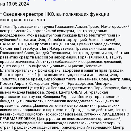
на
13.05.2024
* Сведения реестра НКО, выполняющих функции
иностранного агента:
Лилит, Правозащитная группа Гражданин.Армия.Право, Нижегородский
центр немецкой и европейской культуры, Центр гендерных
исследований, Фонд защиты прав граждан Штаб, Институт права и
публичной политики, Фонд борьбы с коррупцией, Альянс врачей,
НАСИЛИЮ.НЕТ, Мы против СПИДа, СВЕЧА, Гуманитарное действие,
Открытый Петербург, Лига Избирателей, Правовая инициатива,
Гражданский Союз, Хасдей Ерушалаим, Центр поддержки и содействия
развитию средств массовой информации, Горячая Линия, В защиту
прав заключенных, Институт глобализации и социальных движений,
Центр социально-информационных инициатив Действие,
Благотворительный фонд охраны здоровья и защиты прав граждан,
Благотворительный фонд помощи осужденным и их семьям, Фонд
Тольятти, Новое время, Серебряная тайга, Так-Так-Так, Сова, центр Анна,
Проект Апрель, Самарская губерния, Эра здоровья, Мемориал,
Аналитический Центр Юрия Левады, Издательство Парк Гагарина, Фонд
имени Андрея Рылькова, Сфера, Центр СИБАЛЬТ, Уральская
правозащитная группа, Женщины Евразии, Институт прав человека,
Фонд защиты гласности, Российский исследовательский центр по
правам человека, Дальневосточный центр развития гражданских
инициатив и социального партнерства, Гражданское действие, Центр
независимых социологических исследований, Сутяжник, АКАДЕМИЯ ПО
ПРАВАМ ЧЕЛОВЕКА, Центр развития некоммерческих организаций,
Частное учреждение в Калининграде Совета Министров северных
стран, Гражданское содействие, Трансперенси Интернешнл-Р, Центр