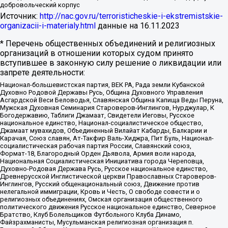
добровольческий корпус
Источник:
http://nac.gov.ru/terroristicheskie-i-ekstremistskie-
organizacii-i-materialy.html
данные на
16.11.2023
* Перечень общественных объединений и религиозных
организаций в отношении которых судом принято
вступившее в законную силу решение о ликвидации или
запрете деятельности:
Национал-большевистская партия, ВЕК РА, Рада земли Кубанской
Духовно Родовой Державы Русь, Община Духовного Управления
Асгардской Веси Беловодья, Славянская Община Капища Веды Перуна,
Мужская Духовная Семинария Староверов-Инглингов, Нурджулар, К
Богодержавию, Таблиги Джамаат, Свидетели Иеговы, Русское
национальное единство, Национал-социалистическое общество,
Джамаат мувахидов, Объединенный Вилайат Кабарды, Балкарии и
Карачая, Союз славян, Ат-Такфир Валь-Хиджра, Пит Буль, Национал-
социалистическая рабочая партия России, Славянский союз,
Формат-18, Благородный Орден Дьявола, Армия воли народа,
Национальная Социалистическая Инициатива города Череповца,
Духовно-Родовая Держава Русь, Русское национальное единство,
Древнерусской Инглистической церкви Православных Староверов-
Инглингов, Русский общенациональный союз, Движение против
нелегальной иммиграции, Кровь и Честь, О свободе совести и о
религиозных объединениях, Омская организация общественного
политического движения Русское национальное единство, Северное
Братство, Клуб Болельщиков Футбольного Клуба Динамо,
Файзрахманисты, Мусульманская религиозная организация п.