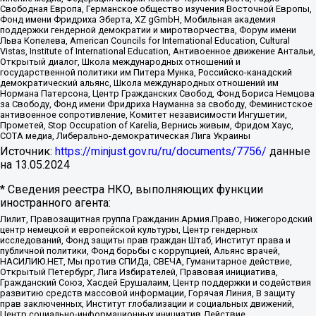
Свободная Европа, Германское общество изучения Восточной Европы,
Фонд имени Фридриха Эберта, XZ gGmbH, Мобильная академия
поддержки гендерной демократии и миротворчества, Форум имени
Льва Копелева, American Councils for International Education, Cultural
Vistas, Institute of International Education, Антивоенное движение Антальи,
Открытый диалог, Школа международных отношений и
государственной политики им Питера Мунка, Российско-канадский
демократический альянс, Школа международных отношений им
Нормана Патерсона, Центр Гражданских Свобод, Фонд Бориса Немцова
за Свободу, Фонд имени Фридриха Науманна за свободу, Феминистское
антивоенное сопротивление, Комитет независимости Ингушетии,
Прометей, Stop Occupation of Karelia, Вернись живым, Фридом Хаус,
СОТА медиа, Либерально-демократическая Лига Украины
Источник:
https://minjust.gov.ru/ru/documents/7756/
данные
на
13.05.2024
* Сведения реестра НКО, выполняющих функции
иностранного агента:
Лилит, Правозащитная группа Гражданин.Армия.Право, Нижегородский
центр немецкой и европейской культуры, Центр гендерных
исследований, Фонд защиты прав граждан Штаб, Институт права и
публичной политики, Фонд борьбы с коррупцией, Альянс врачей,
НАСИЛИЮ.НЕТ, Мы против СПИДа, СВЕЧА, Гуманитарное действие,
Открытый Петербург, Лига Избирателей, Правовая инициатива,
Гражданский Союз, Хасдей Ерушалаим, Центр поддержки и содействия
развитию средств массовой информации, Горячая Линия, В защиту
прав заключенных, Институт глобализации и социальных движений,
Центр социально-информационных инициатив Действие,