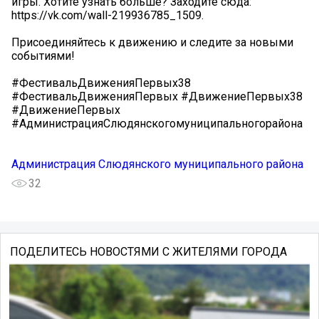
игры. Хотите узнать больше? Заходите сюда:
https://vk.com/wall-219936785_1509.
Присоединяйтесь к движению и следите за новыми
событиями!
#ФестивальДвиженияПервых38
#ФестивальДвиженияПервых #ДвижениеПервых38
#ДвижениеПервых
#АдминистрацияСлюдянскогомуниципальногорайона
Администрация Слюдянского муниципального района
32
ПОДЕЛИТЕСЬ НОВОСТЯМИ С ЖИТЕЛЯМИ ГОРОДА