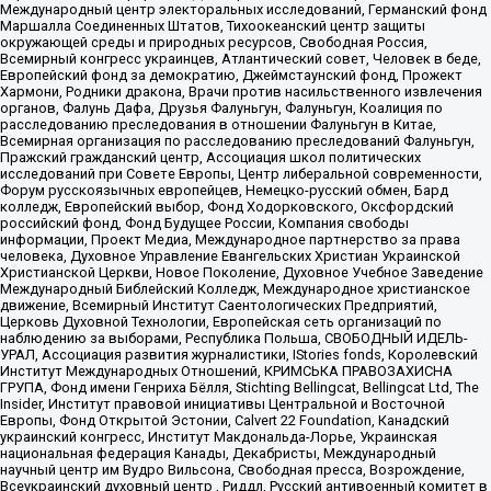
Международный центр электоральных исследований, Германский фонд
Маршалла Соединенных Штатов, Тихоокеанский центр защиты
окружающей среды и природных ресурсов, Свободная Россия,
Всемирный конгресс украинцев, Атлантический совет, Человек в беде,
Европейский фонд за демократию, Джеймстаунский фонд, Прожект
Хармони, Родники дракона, Врачи против насильственного извлечения
органов, Фалунь Дафа, Друзья Фалуньгун, Фалуньгун, Коалиция по
расследованию преследования в отношении Фалуньгун в Китае,
Всемирная организация по расследованию преследований Фалуньгун,
Пражский гражданский центр, Ассоциация школ политических
исследований при Совете Европы, Центр либеральной современности,
Форум русскоязычных европейцев, Немецко-русский обмен, Бард
колледж, Европейский выбор, Фонд Ходорковского, Оксфордский
российский фонд, Фонд Будущее России, Компания свободы
информации, Проект Медиа, Международное партнерство за права
человека, Духовное Управление Евангельских Христиан Украинской
Христианской Церкви, Новое Поколение, Духовное Учебное Заведение
Международный Библейский Колледж, Международное христианское
движение, Всемирный Институт Саентологических Предприятий,
Церковь Духовной Технологии, Европейская сеть организаций по
наблюдению за выборами, Республика Польша, СВОБОДНЫЙ ИДЕЛЬ-
УРАЛ, Ассоциация развития журналистики, IStories fonds, Королевский
Институт Международных Отношений, КРИМСЬКА ПРАВОЗАХИСНА
ГРУПА, Фонд имени Генриха Бёлля, Stichting Bellingcat, Bellingcat Ltd, The
Insider, Институт правовой инициативы Центральной и Восточной
Европы, Фонд Открытой Эстонии, Calvert 22 Foundation, Канадский
украинский конгресс, Институт Макдональда-Лорье, Украинская
национальная федерация Канады, Декабристы, Международный
научный центр им Вудро Вильсона, Свободная пресса, Возрождение,
Всеукраинский духовный центр , Риддл, Русский антивоенный комитет в