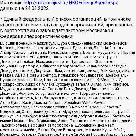
Источник:
http://unro.minjust.ru/NKOForeignAgent.aspx
данные на
24.03.2022
* Единый федеральный список организаций, в том числе
иностранных и международных организаций, признанных
в соответствии с законодательством Российской
Федерации террористическими:
Высший военный Маджлисуль Шура Объединенных сил моджахедов
Кавказа, Конгресс народов Ичкерии и Дагестана, База, Асбат аль-
Ансар, Священная война, Исламская группа, Братья-мусульмане, Партия
исламского освобождения, Лашкар-И-Тайба, Исламская группа,
Движение Талибан, Исламская партия Туркестана, Общество
социальных реформ, Общество возрождения исламского наследия,
Дом двух святых, Джунд аш-Шам, Исламский джихад, Аль-Каида, Имарат
Кавказ, АБТО, Правый сектор, Исламское государство, Джабха аль-
Нусра ли-Ахль аш-Шам, Народное ополчение имени К. Минина и Д.
Пожарского, Аджр от Аллаха Субхану уа Тагьаля SHAM, АУМ Синрике,
Муджахеды джамаата Ат-Тавхида Валь-Джихад, Чистопольский
Джамаат, Рохнамо ба суи давлати исломи, Террористическое
сообщество Сеть, Катиба Таухид валь-Джихад, Хайят Тахрир аш-Шам,
Ахлю Сунна Валь Джамаа, National Socialism/White Power,
Артподготовка, Религиозная группа “Джамаат “Красный пахарь”,
Колумбайн, Хатлонский джамаат, Мусульманская религиозная группа п.
Кушкуль г. Оренбург, Крымско-татарский добровольческий батальон
имени Номана Челебиджихана, Азов, Партия исламского возрождения
Таджикистана, Народная самооборона, Дуббайский джамаат,
московская ячейка, Батал-Хаджи Белхороев, Маньяки Культ Убийц,
Молодёжь Которая Улыбается, Легион Свобода России, Айдар, Русский