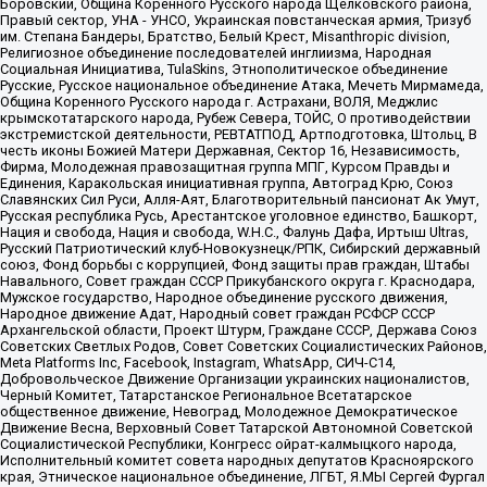
Боровский, Община Коренного Русского народа Щелковского района,
Правый сектор, УНА - УНСО, Украинская повстанческая армия, Тризуб
им. Степана Бандеры, Братство, Белый Крест, Misanthropic division,
Религиозное объединение последователей инглиизма, Народная
Социальная Инициатива, TulaSkins, Этнополитическое объединение
Русские, Русское национальное объединение Атака, Мечеть Мирмамеда,
Община Коренного Русского народа г. Астрахани, ВОЛЯ, Меджлис
крымскотатарского народа, Рубеж Севера, ТОЙС, О противодействии
экстремистской деятельности, РЕВТАТПОД, Артподготовка, Штольц, В
честь иконы Божией Матери Державная, Сектор 16, Независимость,
Фирма, Молодежная правозащитная группа МПГ, Курсом Правды и
Единения, Каракольская инициативная группа, Автоград Крю, Союз
Славянских Сил Руси, Алля-Аят, Благотворительный пансионат Ак Умут,
Русская республика Русь, Арестантское уголовное единство, Башкорт,
Нация и свобода, Нация и свобода, W.H.С., Фалунь Дафа, Иртыш Ultras,
Русский Патриотический клуб-Новокузнецк/РПК, Сибирский державный
союз, Фонд борьбы с коррупцией, Фонд защиты прав граждан, Штабы
Навального, Совет граждан СССР Прикубанского округа г. Краснодара,
Мужское государство, Народное объединение русского движения,
Народное движение Адат, Народный совет граждан РСФСР СССР
Архангельской области, Проект Штурм, Граждане СССР, Держава Союз
Советских Светлых Родов, Совет Советских Социалистических Районов,
Meta Platforms Inc, Facebook, Instagram, WhatsApp, СИЧ-С14,
Добровольческое Движение Организации украинских националистов,
Черный Комитет, Татарстанское Региональное Всетатарское
общественное движение, Невоград, Молодежное Демократическое
Движение Весна, Верховный Совет Татарской Автономной Советской
Социалистической Республики, Конгресс ойрат-калмыцкого народа,
Исполнительный комитет совета народных депутатов Красноярского
края, Этническое национальное объединение, ЛГБТ, Я.МЫ Сергей Фургал