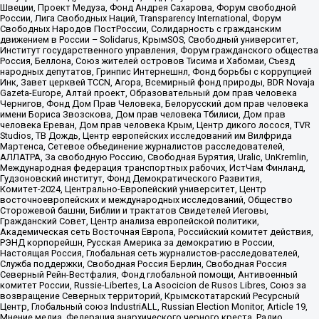
Швеции, Проект Медуза, Фонд Андрея Сахарова, Форум свободной
России, Лига Свободных Наций, Transparеncy International, Форум
Свободных Народов ПостРоссии, Солидарность с гражданским
движением в России – Solidarus, КрымSOS, Свободный университет,
Институт государственного управления, Форум гражданского общества
Россия, Беллона, Союз жителей островов Тисима и Хабомаи, Съезд
народных депутатов, Гринпис Интернешнл, Фонд борьбы с коррупцией
Инк, Завет церквей TCCN, Агора, Всемирный фонд природы, BDR Novaja
Gazeta-Europe, Алтай проект, Образовательный дом прав человека
Чернигов, Фонд Дом Прав Человека, Белорусский дом прав человека
имени Бориса Звозскова, Дом прав человека Тбилиси, Дом прав
человека Ереван, Дом прав человека Крым, Центр дикого лосося, TVR
Studios, ТВ Дождь, Центр европейских исследований им Вилфрида
Мартенса, Сетевое объединение журналистов расследователей,
АЛЛАТРА, За свободную Россию, Свободная Бурятия, Uralic, UnKremlin,
Международная федерация транспортных рабочих, ИстЧам Финланд,
Гудзоновский институт, Фонд Демократического Развития,
Комитет-2024, Центрально-Европейский университет, Центр
восточноевропейских и международных исследований, Общество
Сторожевой башни, Библии и трактатов Свидетелей Иеговы,
Гражданский Совет, Центр анализа европейской политики,
Академическая сеть Восточная Европа, Российский комитет действия,
РЭНД корпорейшн, Русская Америка за демократию в России,
Настоящая Россия, Глобальная сеть журналистов-расследователей,
Служба поддержки, Свободная Россия Берлин, Свободная Россия
Северный Рейн-Вестфалия, Фонд глобальной помощи, Антивоенный
комитет России, Russie-Libertes, La Asocicion de Rusos Libres, Союз за
возвращение Северных территорий, Крымскотатарский Ресурсный
Центр, Глобальный союз IndustriALL, Russian Election Monitor, Article 19,
Мнение медиа, Федерация анархического черного креста, Радио