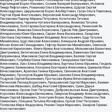
Каргалицкий Борис Юльевич, Созаев Валерий Валерьевич, Исламов
Тимур Рифгатович, Романова Ольга Евгеньевна, Щаров Сергей
Алексадрович, Цирульников Борис Альбертович, Гасан Ольга Павловна,
Паутов Юрий Анатольевич, Верховский Александр Маркович,
Пислакова-Паркер Марина Петровна, Кочеткова Татьяна
Владимировна, Чуркина Наталья Валерьевна, Акимова Татьяна
Николаевна, Золотарева Екатерина Александровна, Рачинский Ян
Збигневич, Жемкова Елена Борисовна, Гудков Лев Дмитриевич,
Илларионова Юлия Юрьевна, Саранг Анна Васильевна, Захарова
Светлана Сергеевна, Аверин Владимир Анатольевич, Щур Татьяна
Михайловна, Щур Николай Алексеевич, Блинушов Андрей Юрьевич,
Мосин Алексей Геннадьевич, Гефтер Валентин Михайлович, Симонов
Алексей Кириллович, Флиге Ирина Анатольевна, Мельникова Валентина
Дмитриевна, Вититинова Елена Владимировна, Баженова Светлана
Куприяновна, Максимов Сергей Владимирович, Беляев Сергей
Иванович, Голубева Елена Николаевна, Ганнушкина Светлана
Алексеевна, Закс Елена Владимировна, Буртина Елена Юрьевна, Гендель
Людмила Залмановна, Кокорина Екатерина Алексеевна, Шуманов Илья
Вячеславович, Арапова Галина Юрьевна, Свечников Анатолий
Мариевич, Прохоров Вадим Юрьевич, Шахова Елена Владимировна,
Подузов Сергей Васильевич, Протасова Ирина Вячеславовна,
Литинский Леонид Борисович, Лукашевский Сергей Маркович, Бахмин
Вячеслав Иванович, Шабад Анатолий Ефимович, Сухих Дарья
Николаевна, Орлов Олег Петрович, Добровольская Анна Дмитриевна,
Королева Александра Евгеньевна, Смирнов Владимир Александрович,
Вицин Сергей Ефимович, Золотухин Борис Андреевич, Левинсон Лев
Семенович, Локшина Татьяна Иосифовна, Орлов Олег Петрович,
Полякова Мара Федоровна, Резник Генри Маркович, Захаров Герман
Константинович