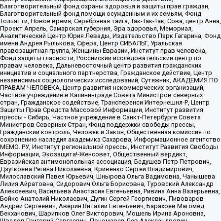
Благотворительный фонд охраны здоровья и защиты прав граждан,
Благотворительный фонд помощи осужденным и их семьям, Фонд
Тольятти, Новое время, Серебряная тайга, Так-Так-Так, Сова, центр Анна,
Проект Апрель, Самарская губерния, Эра здоровья, Мемориал,
Аналитический Центр Юрия Левады, Издательство Парк Гагарина, Фонд
имени Андрея Рылькова, Сфера, Центр СИБАЛЬТ, Уральская
правозащитная группа, Женщины Евразии, Институт прав человека,
Фонд защиты гласности, Российский исследовательский центр по
правам человека, Дальневосточный центр развития гражданских
инициатив и социального партнерства, Гражданское действие, Центр
независимых социологических исследований, Сутяжник, АКАДЕМИЯ ПО
ПРАВАМ ЧЕЛОВЕКА, Центр развития некоммерческих организаций,
Частное учреждение в Калининграде Совета Министров северных
стран, Гражданское содействие, Трансперенси Интернешнл-Р, Центр
Защиты Прав Средств Массовой Информации, Институт развития
прессы - Сибирь, Частное учреждение в Санкт-Петербурге Совета
Министров Северных Стран, Фонд поддержки свободы прессы,
Гражданский контроль, Человек и Закон, Общественная комиссия по
сохранению наследия академика Сахарова, Информационное агентство
МЕМО. РУ, Институт региональной прессы, Институт Развития Свободы
Информации, Экозащита!-Женсовет, Общественный вердикт,
Евразийская антимонопольная ассоциация, Бедушев Петр Петрович,
Дзугкоева Регина Николаевна, Кривенко Сергей Владимирович,
Милославский Павел Юрьевич, Шнырова Ольга Вадимовна, Чанышева
Лилия Айратовна, Сидорович Ольга Борисовна, Туровский Александр
Алексеевич, Васильева Анастасия Евгеньевна, Ривина Анна Валерьевна,
Бойко Анатолий Николаевич, Дугин Сергей Георгиевич, Пивоваров
Андрей Сергеевич, Аверин Виталий Евгеньевич, Барахоев Магомед
Бекханович, Шарипков Олег Викторович, Мошель Ирина Ароновна,
Шведов Григорий Сергеевич, Пономарев Лев Александрович,