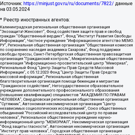
Источник:
https://minjust.gov.ru/ru/documents/7822/
данные
на
03.05.2024
* Реестр иностранных агентов:
Калининградская региональная общественная организация "Экозащита!-Женсовет", Фонд содействия защите прав и свобод граждан "Общественный вердикт", Фонд "Институт Развития Свободы Информации", Частное учреждение "Информационное агентство МЕМО. РУ", Региональная общественная организация "Общественная комиссия по сохранению наследия академика Сахарова", Фонд поддержки свободы прессы, Санкт-Петербургская общественная правозащитная организация "Гражданский контроль", Межрегиональная общественная организация "Информационно-просветительский центр "Мемориал", Региональный Фонд "Центр Защиты Прав Средств Массовой Информации", с 05.12.2023 Фонд "Центр Защиты Прав Средств массовой информации", Региональная общественная благотворительная организация помощи беженцам и мигрантам "Гражданское содействие", Негосударственное образовательное учреждение дополнительного профессионального образования (повышение квалификации) специалистов "АКАДЕМИЯ ПО ПРАВАМ ЧЕЛОВЕКА", Свердловская региональная общественная организация "Сутяжник", Автономная некоммерческая организация "Центр независимых социологических исследований", Союз общественных объединений "Российский исследовательский центр по правам человека", Региональное общественное учреждение научно-информационный центр "МЕМОРИАЛ", Некоммерческая организация "Фонд защиты гласности", Автономная некоммерческая организация "Институт прав человека", Городская общественная организация "Екатеринбургское общество "МЕМОРИАЛ", Городская общественная организация "Рязанское историко-просветительское и правозащитное общество "Мемориал" (Рязанский Мемориал), Челябинский региональный орган общественной самодеятельности – женское общественное объединение "Женщины Евразии", Челябинский региональный орган общественной самодеятельности "Уральская правозащитная группа", Фонд содействия защите здоровья и социальной справедливости имени Андрея Рылькова, Автономная Некоммерческая Организация "Аналитический Центр Юрия Левады", Автономная некоммерческая организация социальной поддержки населения "Проект Апрель", Региональная общественная организация помощи женщинам и детям, находящимся в кризисной ситуации "Информационно-методический центр "Анна", Фонд содействия развитию массовых коммуникаций и правовому просвещению "Так-так-Так", Фонд содействия устойчивому развитию "Серебряная тайга", Свердловский региональный общественный фонд социальных проектов "Новое время", "Idel.Реалии", Кавказ.Реалии, Крым.Реалии, Телеканал Настоящее Время, Татаро-башкирская служба Радио Свобода (Azatliq Radiosi), Радио Свободная Европа/Радио Свобода (PCE/PC), "Сибирь.Реалии", "Фактограф", Благотворительный фонд помощи осужденным и их семьям, Автономная некоммерческая организация "Институт глобализации и социальных движений", Фонд "В защиту прав заключенных", Частное учреждение "Центр поддержки и содействия развитию средств массовой информации", Пензенский региональный общественный благотворительный фонд "Гражданский союз", "Север.Реалии", Некоммерческая организация Фонд "Правовая инициатива", Общество с ограниченной ответственностью "Радио Свободная Европа/Радио Свобода", Чешское информационное агентство "MEDIUM-ORIENT", Красноярская региональная общественная организация "Мы против СПИДа", Камалягин Денис Николаевич, Маркелов Сергей Евгеньевич, Пономарев Лев Александрович, Савицкая Людмила Алексеевна, Автономная некоммерческая организация "Центр по работе с проблемой насилия "НАСИЛИЮ.НЕТ", Межрегиональный профессиональный союз работников здравоохранения "Альянс врачей", Юридическое лицо, зарегистрированное в Латвийской Республике, SIA "Medusa Project" (регистрационный номер 40103797863, дата регистрации 10.06.2014), Некоммерческая организация "Фонд по борьбе с коррупцией", Автономная некоммерческая организация "Институт права и публичной политики", Баданин Роман Сергеевич, Гликин Максим Александрович, Железнова Мария Михайловна, Лукьянова Юлия Сергеевна, Маетная Елизавета Витальевна, Маняхин Петр Борисович, Чуракова Ольга Владимировна, Ярош Юлия Петровна, Юридическое лицо "The Insider SIA", зарегистрированное в Риге, Латвийская Республика (дата регистрации 26.06.2015), являющееся администратором доменного имени интернет-издания "The Insider SIA", https://theins.ru, Постернак Алексей Евгеньевич, Рубин Михаил Аркадьевич, Анин Роман Александрович, Юридическое лицо Istories fonds, зарегистрированное в Латвийской Республике (регистрационный номер 50008295751, дата регистрации 24.02.2020), Великовский Дмитрий Александрович, Долинина Ирина Николаевна, Мароховская Алеся Алексеевна, Шлейнов Роман Юрьевич, Шмагун Олеся Валентиновна, Общество с ограниченной ответственностью "Альтаир 2021", Общество с ограниченной ответственностью "Вега 2021", Общество с ограниченной ответственностью "Главный редактор 2021", Общество с ограниченной ответственностью "Ромашки монолит", Важенков Артем Валерьевич, Ивановская областная общественная организация "Центр гендерных исследований", Гурман Юрий Альбертович, Медиапроект "ОВД-Инфо", Егоров Владимир Владимирович, Жилинский Владимир Александрович, Общество с ограниченной ответственностью "ЗП", Иванова София Юрьевна, Карезина Инна Павловна, Кильтау Екатерина Викторовна, Петров Алексей Викторович, Пискунов Сергей Евгеньевич, Смирнов Сергей Сергеевич, Тихонов Михаил Сергеевич, Общество с ограниченной ответственностью "ЖУРНАЛИСТ-ИНОСТРАННЫЙ АГЕНТ", Арапова Галина Юрьевна, Вольтская Татьяна Анатольевна, Американская компания "Mason G.E.S. Anonymous Foundation" (США), являющаяся владельцем интернет-издания https://mnews.world/, Компания "Stichting Bellingcat", зарегистрированная в Нидерландах (дата регистрации 11.07.2018), Захаров Андрей Вячеславович, Клепиковская Екатерина Дмитриевна, Общество с ограниченной ответственностью "МЕМО", Перл Роман Александрович, Симонов Евгений Алексеевич, Соловьева Елена Анатольевна, Сотников Даниил Владимирович, Сурначева Елизавета Дмитриевна, Автономная некоммерческая организация по защите прав человека и информированию населения "Якутия – Наше Мнение", Общество с ограниченной ответственностью "Москоу диджитал медиа", с 26.01.2023 Общество с ограниченной ответственностью "Чайка Белые сады", Ветошкина Валерия Валерьевна, Заговора Максим Александрович, Межрегиональное общественное движение "Российская ЛГБТ - сеть", Оленичев Максим Владимирович, Павлов Иван Юрьевич, Скворцова Елена Сергеевна, Общество с ограниченной ответственностью "Как бы инагент", Кочетков Игорь Викторович, Общество с ограниченной ответственностью "Честные выборы", Еланчик Олег Александрович, Общество с ограниченной ответственностью "Нобелевский призыв", Гималова Регина Эмилевна, Григорьев Андрей Валерьевич, Григорьева Алина Александровна, Ассоциация по содействию защите прав призывников, альтернативнослужащих и военнослужащих "Правозащитная группа "Гражданин.Армия.Право", Хисамова Регина Фаритовна, Автономная некоммерческая организация по реализации социально-правовых программ "Лилит", Дальневосточное общественное движение "Маяк", Санкт-Петербургская ЛГБТ-инициативная группа "Выход", Инициативная группа ЛГБТ+ "Реверс", Алексеев Андрей Викторович, Бекбулатова Таисия Львовна, Беляев Иван Михайлович, Владыкина Елена Сергеевна, Гельман Марат Александрович, Никульшина Вероника Юрьевна, Толоконникова Надежда Андреевна, Шендерович Виктор Анатольевич, Общество с ограниченной ответственностью "Данное сообщение", Общество с ограниченной ответственностью Издательский дом "Новая глава", Айнбиндер Александра Александровна, Московский комьюнити-центр для ЛГБТ+инициатив, Благотворительный фонд развития филантропии, Deutsche Welle (Германия, Kurt-Schumacher-Strasse 3, 53113 Bonn), Борзунова Мария Михайловна, Воробьев Виктор Викторович, Голубева Анна Львовна, Константинова Алла Михайловна, Малкова Ирина Владимировна, Мурадов Мурад Абдулгалимович, Осетинская Елизавета Николаевна, Понасенков Евгений Николаевич, Ганапольский Матвей Юрьевич, Киселев Евгений Алексеевич, Борухович Ирина Григорьевна, Дремин Иван Тимофеевич, Дубровский Дмитрий Викторович, Красноярская региональная общественная организация поддержки и развития альтернативных образовательных технологий и межкультурных коммуникаций "ИНТЕРРА", Маяковская Екатерина Алексеевна, Фейгин Марк Захарович, Филимонов Андрей Викторович, Дзугкоева Регина Николаевна, Доброхотов Роман Александрович, Дудь Юрий Александрович, Елкин Сергей Владимирович, Кругликов Кирилл Игоревич, Сабунаева Мария Леонидовна, Семенов Алексей Владимирович, Шаинян Карен Багратович, Шульман Екатерина Михайловна, Асафьев Артур Валерьевич, Вахштайн Виктор Семенович, Венедиктов Алексей Алексеевич, Лушникова Екатерина Евгеньевна, Волков Леонид Михайлович, Невзоров Александр Глебович, Пархоменко Сергей Борисович, Сироткин Ярослав Николаевич, Кара-Мурза Владимир Владимирович, Баранова Наталья Владимировна, Гозман Леонид Яковлевич, Кагарлицкий Борис Юльевич, Климарев Михаил Валерьевич, Милов Владимир Станиславович, Автономная некоммерческая организация Краснодарский центр современного искусства "Типография", Моргенштерн Алишер Тагирович, Соболь Любовь Эдуардовна, Общество с ограниченной ответственностью "ЛИЗА НОРМ", Каспаров Гарри Кимович, Ходорковский Михаил Борисович, Общество с ограниченной ответственностью "Апрельские тезисы", Данилович Ирина Брониславовна, Кашин Олег Владимирович, Петров Николай Владимирович, Пивоваров Алексей Владимирович, Соколов Михаил Владимирович, Цветкова Юлия Владимировна, Чичваркин Евгений Александрович, Комитет против пыток/Команда против пыток, Общество с ограниченной ответственностью "Первый научный", Общество с ограниченной ответственностью "Вертолет и ко", Белоцерковская Вероника Борисовна, Кац Максим Евгеньевич, Лазарева Татьяна Юрьевна, Шаведдинов Руслан Табризович, Яшин Илья Валерьевич, Общество с ограниченной ответственностью "Иноагент ААВ", Алешковский Дмитрий Петрович, Альбац Евгения Марковна, Быков Дмитрий Львович, Галямина Юлия Евгеньевна, Лойко Сергей Леонидович, Мартынов Кирилл Константинович, Медведев Сергей Александрович, Крашенинников Федор Геннадиевич, Гордеева Катерина Вл