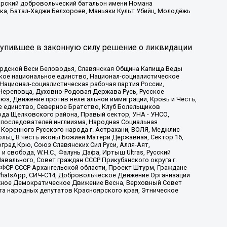
атарский добровольческий батальон имени Номана
ка, Батал-Хаджи Белхороев, Маньяки Культ Убийц, Молодёжь
тупившее в законную силу решение о ликвидации
ардской Веси Беловодья, Славянская Община Капища Веды
ское национальное единство, Национал-социалистическое
 Национал-социалистическая рабочая партия России,
Череповца, Духовно-Родовая Держава Русь, Русское
з, Движение против нелегальной иммиграции, Кровь и Честь,
е единство, Северное Братство, Клуб Болельщиков
ода Щелковского района, Правый сектор, УНА - УНСО,
ие последователей инглиизма, Народная Социальная
 Коренного Русского народа г. Астрахани, ВОЛЯ, Меджлис
льц, В честь иконы Божией Матери Державная, Сектор 16,
рад Крю, Союз Славянских Сил Руси, Алля-Аят,
 свобода, W.H.С., Фалунь Дафа, Иртыш Ultras, Русский
вального, Совет граждан СССР Прикубанского округа г.
ФСР СССР Архангельской области, Проект Штурм, Граждане
, WhatsApp, СИЧ-С14, Добровольческое Движение Организации
жное Демократическое Движение Весна, Верховный Совет
та народных депутатов Красноярского края, Этническое