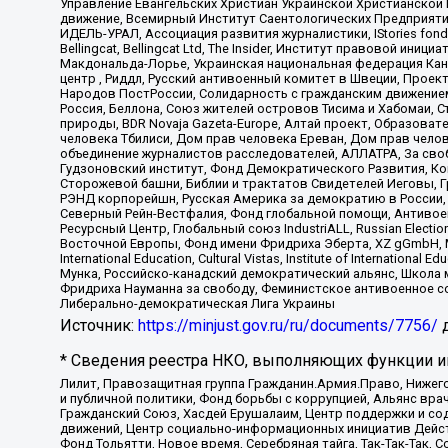
Управление Евангельских Христиан Украинской Христианской
движение, Всемирный Институт Саентологических Предприяти
ИДЕЛЬ-УРАЛ, Ассоциация развития журналистики, IStories fo
Bellingcat, Bellingcat Ltd, The Insider, Институт правовой ин
Макдональда-Лорье, Украинская национальная федерация Кан
центр , Риддл, Русский антивоенный комитет в Швеции, Проект
Народов ПостРоссии, Солидарность с гражданским движением 
Россия, Беллона, Союз жителей островов Тисима и Хабомаи, 
природы, BDR Novaja Gazeta-Europe, Алтай проект, Образова
человека Тбилиси, Дом прав человека Ереван, Дом прав челов
объединение журналистов расследователей, АЛЛАТРА, За своб
Гудзоновский институт, Фонд Демократического Развития, К
Сторожевой башни, Библии и трактатов Свидетелей Иеговы, Г
РЭНД корпорейшн, Русская Америка за демократию в России, 
Северный Рейн-Вестфалия, Фонд глобальной помощи, Антивоенн
Ресурсный Центр, Глобальный союз IndustriALL, Russian Electi
Восточной Европы, Фонд имени Фридриха Эберта, XZ gGmbH, М
International Education, Cultural Vistas, Institute of Intern
Мунка, Российско-канадский демократический альянс, Школа
Фридриха Науманна за свободу, Феминистское антивоенное соп
Либерально-демократическая Лига Украины
Источник:
https://minjust.gov.ru/ru/documents/7756/
д
* Сведения реестра НКО, выполняющих функции ин
Лилит, Правозащитная группа Гражданин.Армия.Право, Нижего
и публичной политики, Фонд борьбы с коррупцией, Альянс вр
Гражданский Союз, Хасдей Ерушалаим, Центр поддержки и сод
движений, Центр социально-информационных инициатив Дейс
Фонд Тольятти, Новое время, Серебряная тайга, Так-Так-Так,