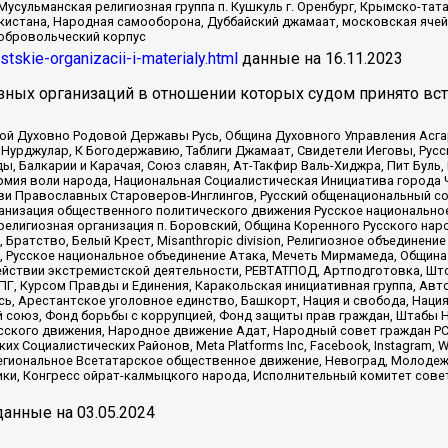
Мусульманская религиозная группа п. Кушкуль г. Оренбург, Крымско-т
кистана, Народная самооборона, Дуббайский джамаат, московская ячей
добровольческий корпус
istskie-organizacii-i-materialy.html
данные на
16.11.2023
зных организаций в отношении которых судом принято вс
ской Духовно Родовой Державы Русь, Община Духовного Управления Асг
Нурджулар, К Богодержавию, Таблиги Джамаат, Свидетели Иеговы, Рус
, Балкарии и Карачая, Союз славян, Ат-Такфир Валь-Хиджра, Пит Буль,
рмия воли народа, Национальная Социалистическая Инициатива города 
ви Православных Староверов-Инглингов, Русский общенациональный сою
ганизация общественного политического движения Русское национально
елигиозная организация п. Боровский, Община Коренного Русского нар
 Братство, Белый Крест, Misanthropic division, Религиозное объединен
е, Русское национальное объединение Атака, Мечеть Мирмамеда, Община
йствии экстремистской деятельности, РЕВТАТПОД, Артподготовка, Што
, Курсом Правды и Единения, Каракольская инициативная группа, Автог
ь, Арестантское уголовное единство, Башкорт, Нация и свобода, Нация и
союз, Фонд борьбы с коррупцией, Фонд защиты прав граждан, Штабы На
сского движения, Народное движение Адат, Народный совет граждан РС
х Социалистических Районов, Meta Platforms Inc, Facebook, Instagram
Региональное Всетатарское общественное движение, Невоград, Молоде
ки, Конгресс ойрат-калмыцкого народа, Исполнительный комитет сове
анные на
03.05.2024