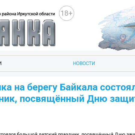
18+
И
НОВОСТИ
ка на берегу Байкала состоя
дник, посвящённый Дню защ
остоялся большой детский праздник, посвящённый Дню защ