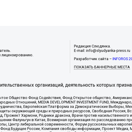
Редакция Слюдянка.
атель.
E-mail: info@slyudyanka-press.ru
и лицензированию.
Разработчик сайта –
INFOROS 2
ПОКАЗАТЬ БАННЕРНЫЕ МЕСТА
тельственных организаций, деятельность которых призна
ытое Общество Фонд Содействия, Фонд Открытое общество, Американо
родных Отношений, MEDIA DEVELOPMENT INVESTMENT FUND, Международн
рудничества, Европейская Платформа за Демократические Выборы, Ме
щиты окружающей среды и природных ресурсов, Свободная Россия, Все
, Прожект Хармони, Родники дракона, Врачи против насильственного и
шении Фалуньгун в Китае, Всемирная организация по расследованию пр
опы, Центр либеральной современности, Форум русскоязычных европей
Фонд Будущее России, Компания свободы информации, Проект Медиа, 