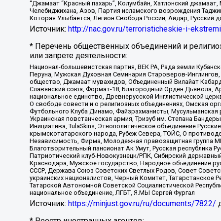
“Джамаат “Красный пахарь”, Колумбайн, Хатлонский джамаат, 
Челебиджихана, Азов, Партия исламского возрождения Таджи
Которая Улыбается, Легион Свобода России, Айдар, Русский 
Источник:
http://nac.gov.ru/terroristicheskie-i-ekstrem
* Перечень общественных объединений и религио
или запрете деятельности:
Национал-большевистская партия, ВЕК РА, Рада земли Кубан
Перуна, Мужская Духовная Семинария Староверов-Инглингов, 
общество, Джамаат мувахидов, Объединенный Вилайат Кабарды
Славянский союз, Формат-18, Благородный Орден Дьявола, А
национальное единство, Древнерусской Инглистической церк
О свободе совести и о религиозных объединениях, Омская ор
Футбольного Клуба Динамо, Файзрахманисты, Мусульманская р
Украинская повстанческая армия, Тризуб им. Степана Бандеры,
Инициатива, TulaSkins, Этнополитическое объединение Русски
крымскотатарского народа, Рубеж Севера, ТОЙС, О противоде
Независимость, Фирма, Молодежная правозащитная группа МПГ
Благотворительный пансионат Ак Умут, Русская республика Рус
Патриотический клуб-Новокузнецк/РПК, Сибирский державный 
Краснодара, Мужское государство, Народное объединение ру
СССР, Держава Союз Советских Светлых Родов, Совет Советски
украинских националистов, Черный Комитет, Татарстанское 
Татарской Автономной Советской Социалистической Республи
национальное объединение, ЛГБТ, Я.МЫ Сергей Фургал
Источник:
https://minjust.gov.ru/ru/documents/7822/
д
* Реестр иностранных агентов: