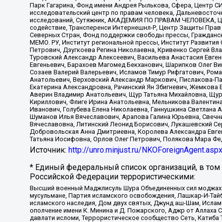
Парк Гагарина, Фонд имени Андрея Рылькова, Сфера, Центр С
исследовательский центр по правам человека, Дальневосточн
исследований, Сутяжник, АКАДЕМИЯ ПО ПРАВАМ ЧЕЛОВЕКА, Це
содействие, Трансперенси Интернешнл-Р, Центр Защиты Прав
Северных Стран, Фонд поддержки свободы прессы, Гражданск
МЕМО. РУ, Институт региональной прессы, Институт Развити
Петрович, Дзугкоева Регина Николаевна, Кривенко Сергей В
Туровский Александр Алексеевич, Васильева Анастасия Евген
Евгеньевич, Барахоев Магомед Бекханович, Шарипков Олег В
Созаев Валерий Валерьевич, Исламов Тимур Рифгатович, Рома
Анатольевич, Верховский Александр Маркович, Пислакова-Па
Екатерина Александровна, Рачинский Ян Збигневич, Жемкова 
Аверин Владимир Анатольевич, Щур Татьяна Михайловна, Щур
Кириллович, Флиге Ирина Анатольевна, Мельникова Валентин
Иванович, Голубева Елена Николаевна, Ганнушкина Светлана 
Шуманов Илья Вячеславович, Арапова Галина Юрьевна, Свечн
Вячеславовна, Литинский Леонид Борисович, Лукашевский Се
Добровольская Анна Дмитриевна, Королева Александра Евген
Татьяна Иосифовна, Орлов Олег Петрович, Полякова Мара Фе
Источник:
http://unro.minjust.ru/NKOForeignAgent.asp
* Единый федеральный список организаций, в том
Российской Федерации террористическими:
Высший военный Маджлисуль Шура Объединенных сил моджахедо
мусульмане, Партия исламского освобождения, Лашкар-И-Тай
исламского наследия, Дом двух святых, Джунд аш-Шам, Ислам
ополчение имени К. Минина и Д. Пожарского, Аджр от Аллаха 
давлати исломи, Террористическое сообщество Сеть, Катиба Та