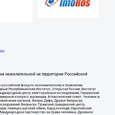
026
на нежелательной на территории Российской
-российский фонд по экономическому и правовому
ый Республиканский Институт, Открытая Россия, Институт
ждународный центр электоральных исследований, Германский
мирный конгресс украинцев, Атлантический совет, Человек в
звлечения органов, Фалунь Дафа, Друзья Фалуньгун,
еследований Фалуньгун, Пражский гражданский центр,
цев, Немецко-русский обмен, Бард колледж, Европейский
Международное партнерство за права человека, Духовное