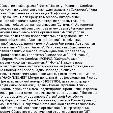
, Дальневосточное общественное движение "Маяк", Санкт-Петербургская ЛГБТ-инициативная группа "Выход", Инициативная группа ЛГБТ+ "Реверс", Алексеев Андрей Викторович, Бекбулатова Таисия Львовна, Беляев Иван Михайлович, Владыкина Елена Сергеевна, Гельман Марат Александрович, Никульшина Вероника Юрьевна, Толоконникова Надежда Андреевна, Шендерович Виктор Анатольевич, Общество с ограниченной ответственностью "Данное сообщение", Общество с ограниченной ответственностью Издательский дом "Новая глава", Айнбиндер Александра Александровна, Московский комьюнити-центр для ЛГБТ+инициатив, Благотворительный фонд развития филантропии, Deutsche Welle (Германия, Kurt-Schumacher-Strasse 3, 53113 Bonn), Борзунова Мария Михайловна, Воробьев Виктор Викторович, Голубева Анна Львовна, Константинова Алла Михайловна, Малкова Ирина Владимировна, Мурадов Мурад Абдулгалимович, Осетинская Елизавета Николаевна, Понасенков Евгений Николаевич, Ганапольский Матвей Юрьевич, Киселев Евгений Алексеевич, Борухович Ирина Григорьевна, Дремин Иван Тимофеевич, Дубровский Дмитрий Викторович, Красноярская региональная общественная организация поддержки и развития альтернативных образовательных технологий и межкультурных коммуникаций "ИНТЕРРА", Маяковская Екатерина Алексеевна, Фейгин Марк Захарович, Филимонов Андрей Викторович, Дзугкоева Регина Николаевна, Доброхотов Роман Александрович, Дудь Юрий Александрович, Елкин Сергей Владимирович, Кругликов Кирилл Игоревич, Сабунаева Мария Леонидовна, Семенов Алексей Владимирович, Шаинян Карен Багратович, Шульман Екатерина Михайловна, Асафьев Артур Валерьевич, Вахштайн Виктор Семенович, Венедиктов Алексей Алексеевич, Лушникова Екатерина Евгеньевна, Волков Леонид Михайлович, Невзоров Александр Глебович, Пархоменко Сергей Борисович, Сироткин Ярослав Николаевич, Кара-Мурза Владимир Владимирович, Баранова Наталья Владимировна, Гозман Леонид Яковлевич, Кагарлицкий Борис Юльевич, Климарев Михаил Валерьевич, Милов Владимир Станиславович, Автономная некоммерческая организация Краснодарский центр современного искусства "Типография", Моргенштерн Алишер Тагирович, Соболь Любовь Эдуардовна, Общество с ограниченной ответственностью "ЛИЗА НОРМ", Каспаров Гарри Кимович, Ходорковский Михаил Борисович, Общество с ограниченной ответственностью "Апрельские тезисы", Данилович Ирина Брониславовна, Кашин Олег Владимирович, Петров Николай Владимирович, Пивоваров Алексей Владимирович, Соколов Михаил Владимирович, Цветкова Юлия Владимировна, Чичваркин Евгений Александрович, Комитет против пыток/Команда против пыток, Общество с ограниченной ответственностью "Первый научный", Общество с ограниченной ответственностью "Вертолет и ко", Белоцерковская Вероника Борисовна, Кац Максим Евгеньевич, Лазарева Татьяна Юрьевна, Шаведдинов Руслан Табризович, Яшин Илья Валерьевич, Общество с ограниченной ответственностью "Иноагент ААВ", Алешковский Дмитрий Петрович, Альбац Евгения Марковна, Быков Дмитрий Львович, Галямина Юлия Евгеньевна, Лойко Сергей Леонидович, Мартынов Кирилл Константинович, Медведев Сергей Александрович, Крашенинников Федор Геннадиевич, Гордеева Катерина Вл