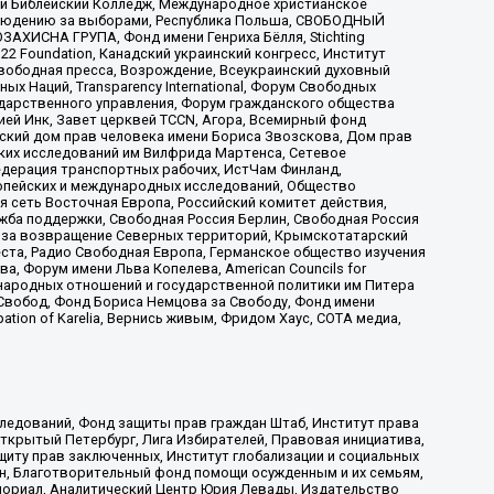
ый Библейский Колледж, Международное христианское
аблюдению за выборами, Республика Польша, СВОБОДНЫЙ
АХИСНА ГРУПА, Фонд имени Генриха Бёлля, Stichting
t 22 Foundation, Канадский украинский конгресс, Институт
вободная пресса, Возрождение, Всеукраинский духовный
х Наций, Transparеncy International, Форум Свободных
ударственного управления, Форум гражданского общества
ией Инк, Завет церквей TCCN, Агора, Всемирный фонд
сский дом прав человека имени Бориса Звозскова, Дом прав
ских исследований им Вилфрида Мартенса, Сетевое
едерация транспортных рабочих, ИстЧам Финланд,
ропейских и международных исследований, Общество
я сеть Восточная Европа, Российский комитет действия,
жба поддержки, Свободная Россия Берлин, Свободная Россия
оюз за возвращение Северных территорий, Крымскотатарский
 креста, Радио Свободная Европа, Германское общество изучения
 Форум имени Льва Копелева, American Councils for
международных отношений и государственной политики им Питера
Свобод, Фонд Бориса Немцова за Свободу, Фонд имени
ion of Karelia, Вернись живым, Фридом Хаус, СОТА медиа,
ледований, Фонд защиты прав граждан Штаб, Институт права
Открытый Петербург, Лига Избирателей, Правовая инициатива,
иту прав заключенных, Институт глобализации и социальных
н, Благотворительный фонд помощи осужденным и их семьям,
Мемориал, Аналитический Центр Юрия Левады, Издательство