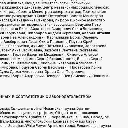
рав человека, Фонд защиты гласности, Российский
 Гражданское действие, Центр независимых социологических
ининграде Совета Министров северных стран, Гражданское
астное учреждение в Санкт-Петербурге Совета Министров
 наследия академика Сахарова, Информационное агентство
Евразийская антимонопольная ассоциация, Бедушев Петр
 Чанышева Лилия Айратовна, Сидорович Ольга Борисовна,
гей Георгиевич, Пивоваров Андрей Сергеевич, Аверин Виталий
марев Лев Александрович, Каргалицкий Борис Юльевич,
с Альбертович, Гасан Ольга Павловна, Паутов Юрий
алья Валерьевна, Акимова Татьяна Николаевна, Золотарева
аранг Анна Васильевна, Захарова Светлана Сергеевна,
дьевич, Гефтер Валентин Михайлович, Симонов Алексей
рияновна, Максимов Сергей Владимирович, Беляев Сергей
 Людмила Залмановна, Кокорина Екатерина Алексеевна,
имировна, Подузов Сергей Васильевич, Протасова Ирина
Сухих Дарья Николаевна, Орлов Олег Петрович,
отухин Борис Андреевич, Левинсон Лев Семенович, Локшина
нных в соответствии с законодательством
сар, Священная война, Исламская группа, Братья-
а, Общество социальных реформ, Общество возрождения
ое государство, Джабха аль-Нусра ли-Ахль аш-Шам, Народное
 Валь-Джихад, Чистопольский Джамаат, Рохнамо ба суи
nal Socialism/White Power, Артподготовка, Религиозная группа