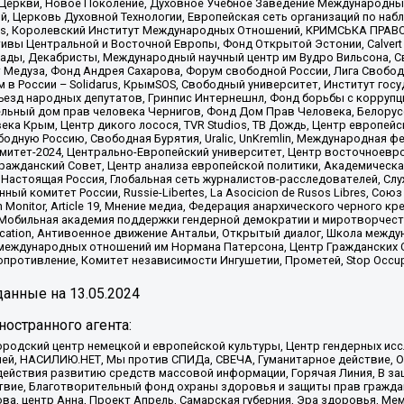
 Церкви, Новое Поколение, Духовное Учебное Заведение Международн
й, Церковь Духовной Технологии, Европейская сеть организаций по н
nds, Королевский Институт Международных Отношений, КРИМСЬКА ПРАВОЗ
ициативы Центральной и Восточной Европы, Фонд Открытой Эстонии, Calver
ады, Декабристы, Международный научный центр им Вудро Вильсона, С
 Медуза, Фонд Андрея Сахарова, Форум свободной России, Лига Свободны
в России – Solidarus, КрымSOS, Свободный университет, Институт гос
Съезд народных депутатов, Гринпис Интернешнл, Фонд борьбы с коррупц
тельный дом прав человека Чернигов, Фонд Дом Прав Человека, Белору
ека Крым, Центр дикого лосося, TVR Studios, ТВ Дождь, Центр европей
одную Россию, Свободная Бурятия, Uralic, UnKremlin, Международная ф
омитет-2024, Центрально-Европейский университет, Центр восточноев
ражданский Совет, Центр анализа европейской политики, Академическа
Настоящая Россия, Глобальная сеть журналистов-расследователей, Слу
ый комитет России, Russie-Libertes, La Asocicion de Rusos Libres, С
on Monitor, Article 19, Мнение медиа, Федерация анархического черного
обильная академия поддержки гендерной демократии и миротворчества,
ational Education, Антивоенное движение Антальи, Открытый диалог, Школа 
 международных отношений им Нормана Патерсона, Центр Гражданских 
ротивление, Комитет независимости Ингушетии, Прометей, Stop Occupat
анные на
13.05.2024
остранного агента:
родский центр немецкой и европейской культуры, Центр гендерных исс
ачей, НАСИЛИЮ.НЕТ, Мы против СПИДа, СВЕЧА, Гуманитарное действие, 
ействия развитию средств массовой информации, Горячая Линия, В защ
твие, Благотворительный фонд охраны здоровья и защиты прав гражда
 Сова, центр Анна, Проект Апрель, Самарская губерния, Эра здоровья, 