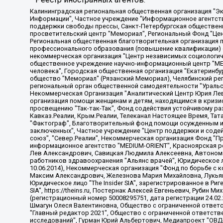
Калининградская региональная общественная организация "Экозащита!-Женсовет", Фонд содействия защите прав и свобод граждан "Общественный вердикт", Фонд "Институт Развития Свободы Информации", Частное учреждение "Информационное агентство МЕМО. РУ", Региональная общественная организация "Общественная комиссия по сохранению наследия академика Сахарова", Фонд поддержки свободы прессы, Санкт-Петербургская общественная правозащитная организация "Гражданский контроль", Межрегиональная общественная организация "Информационно-просветительский центр "Мемориал", Региональный Фонд "Центр Защиты Прав Средств Массовой Информации", с 05.12.2023 Фонд "Центр Защиты Прав Средств массовой информации", Региональная общественная благотворительная организация помощи беженцам и мигрантам "Гражданское содействие", Негосударственное образовательное учреждение дополнительного профессионального образования (повышение квалификации) специалистов "АКАДЕМИЯ ПО ПРАВАМ ЧЕЛОВЕКА", Свердловская региональная общественная организация "Сутяжник", Автономная некоммерческая организация "Центр независимых социологических исследований", Союз общественных объединений "Российский исследовательский центр по правам человека", Региональное общественное учреждение научно-информационный центр "МЕМОРИАЛ", Некоммерческая организация "Фонд защиты гласности", Автономная некоммерческая организация "Институт прав человека", Городская общественная организация "Екатеринбургское общество "МЕМОРИАЛ", Городская общественная организация "Рязанское историко-просветительское и правозащитное общество "Мемориал" (Рязанский Мемориал), Челябинский региональный орган общественной самодеятельности – женское общественное объединение "Женщины Евразии", Челябинский региональный орган общественной самодеятельности "Уральская правозащитная группа", Фонд содействия защите здоровья и социальной справедливости имени Андрея Рылькова, Автономная Некоммерческая Организация "Аналитический Центр Юрия Левады", Автономная некоммерческая организация социальной поддержки населения "Проект Апрель", Региональная общественная организация помощи женщинам и детям, находящимся в кризисной ситуации "Информационно-методический центр "Анна", Фонд содействия развитию массовых коммуникаций и правовому просвещению "Так-так-Так", Фонд содействия устойчивому развитию "Серебряная тайга", Свердловский региональный общественный фонд социальных проектов "Новое время", "Idel.Реалии", Кавказ.Реалии, Крым.Реалии, Телеканал Настоящее Время, Татаро-башкирская служба Радио Свобода (Azatliq Radiosi), Радио Свободная Европа/Радио Свобода (PCE/PC), "Сибирь.Реалии", "Фактограф", Благотворительный фонд помощи осужденным и их семьям, Автономная некоммерческая организация "Институт глобализации и социальных движений", Фонд "В защиту прав заключенных", Частное учреждение "Центр поддержки и содействия развитию средств массовой информации", Пензенский региональный общественный благотворительный фонд "Гражданский союз", "Север.Реалии", Некоммерческая организация Фонд "Правовая инициатива", Общество с ограниченной ответственностью "Радио Свободная Европа/Радио Свобода", Чешское информационное агентство "MEDIUM-ORIENT", Красноярская региональная общественная организация