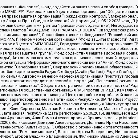
 "Мы против СПИДа", Камалягин Денис Николаевич, Маркелов Сергей Евгеньевич, Пономарев Лев Александрович, Савицкая Людмила Алексеевна, Автономная некоммерческая организация "Центр по работе с проблемой насилия "НАСИЛИЮ.НЕТ", Межрегиональный профессиональный союз работников здравоохранения "Альянс врачей", Юридическое лицо, зарегистрированное в Латвийской Республике, SIA "Medusa Project" (регистрационный номер 40103797863, дата регистрации 10.06.2014), Некоммерческая организация "Фонд по борьбе с коррупцией", Автономная некоммерческая организация "Институт права и публичной политики", Баданин Роман Сергеевич, Гликин Максим Александрович, Железнова Мария Михайловна, Лукьянова Юлия Сергеевна, Маетная Елизавета Витальевна, Маняхин Петр Борисович, Чуракова Ольга Владимировна, Ярош Юлия Петровна, Юридическое лицо "The Insider SIA", зарегистрированное в Риге, Латвийская Республика (дата регистрации 26.06.2015), являющееся администратором доменного имени интернет-издания "The Insider SIA", https://theins.ru, Постернак Алексей Евгеньевич, Рубин Михаил Аркадьевич, Анин Роман Александрович, Юридическое лицо Istories fonds, зарегистрированное в Латвийской Республике (регистрационный номер 50008295751, дата регистрации 24.02.2020), Великовский Дмитрий Александрович, Долинина Ирина Николаевна, Мароховская Алеся Алексеевна, Шлейнов Роман Юрьевич, Шмагун Олеся Валентиновна, Общество с ограниченной ответственностью "Альтаир 2021", Общество с ограниченной ответственностью "Вега 2021", Общество с ограниченной ответственностью "Главный редактор 2021", Общество с ограниченной ответственностью "Ромашки монолит", Важенков Артем Валерьевич, Ивановская областная общественная организация "Центр гендерных исследований", Гурман Юрий Альбертович, Медиапроект "ОВД-Инфо", Егоров Владимир Владимирович, Жилинский Владимир Александрович, Общество с ограниченной ответственностью "ЗП", Иванова София Юрьевна, Карезина Инна Павловна, Кильтау Екатерина Викторовна, Петров Алексей Викторович, Пискунов Сергей Евгеньевич, Смирнов Сергей Сергеевич, Тихонов Михаил Сергеевич, Общество с ограниченной ответственностью "ЖУРНАЛИСТ-ИНОСТРАННЫЙ АГЕНТ", Арапова Галина Юрьевна, Вольтская Татьяна Анатольевна, Американская компания "Mason G.E.S. Anonymous Foundation" (США), являющаяся владельцем интернет-издания https://mnews.world/, Компания "Stichting Bellingcat", зарегистрированная в Нидерландах (дата регистрации 11.07.2018), Захаров Андрей Вячеславович, Клепиковская Екатерина Дмитриевна, Общество с ограниченной ответственностью "МЕМО", Перл Роман Александрович, Симонов Евгений Алексеевич, Соловьева Елена Анатольевна, Сотников Даниил Владимирович, Сурначева Елизавета Дмитриевна, Автономная некоммерческая организация по защите прав человека и информированию населения "Якутия – Наше Мнение", Общество с ограниченной ответственностью "Москоу диджитал медиа", с 26.01.2023 Общество с ограниченной ответственностью "Чайка Белые сады", Ветошкина Валерия Валерьевна, Заговора Максим Александрович, Межрегиональное общественное движение "Российская ЛГБТ - сеть", Оленичев Максим Владимирович, Павлов Иван Юрьевич, Скворцова Елена Сергеевна, Общество с ограниченной ответственностью "Как бы инагент", Кочетков Игорь Викторович, Общество с ограниченной ответственностью "Честные выборы", Еланчик Олег Александрович, Общество с ограниченной ответственностью "Нобелевский призыв", Гималова Регина Эмилевна, Григорьев Андрей Валерьевич, Григорьева Алина Александровна, Ассоциация по содействию защите прав призывников, альтернативнослужащих и военнослужащих "Правозащитная группа "Гражданин.Армия.Право", Хисамова Регина Фаритовна, Автономная некоммерческая организация по реализации социально-правовых программ "Лилит"