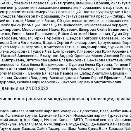
ИБАЛЬТ, Уральская правозащитная группа, Женщины Евразии, Институт п
ый центр развития гражданских инициатив и социального партнерства,
нтр развития некоммерческих организаций, Частное учреждение в Кал
 Средств Массовой Информации, Институт развития прессы - Сибирь, Ч
ий контроль, Человек и Закон, Общественная комиссия по сохранению
я Свободы Информации, Экозащита!-Женсовет, Общественный вердикт, 
ладимирович, Милославский Павел Юрьевич, Шнырова Ольга Вадимовна,
ьевна, Ривина Анна Валерьевна, Бойко Анатолий Николаевич, Дугин Сер
икторович, Мошель Ирина Ароновна, Шведов Григорий Сергеевич, Поно
нова Ольга Евгеньевна, Щаров Сергей Алексадрович, Цирульников Бори
ркер Марина Петровна, Кочеткова Татьяна Владимировна, Чуркина Нат
Елена Борисовна, Гудков Лев Дмитриевич, Илларионова Юлия Юрьевна, С
 Николай Алексеевич, Блинушов Андрей Юрьевич, Мосин Алексей Генна
а Дмитриевна, Вититинова Елена Владимировна, Баженова Светлана Куп
Алексеевна, Закс Елена Владимировна, Буртина Елена Юрьевна, Гендель
иков Анатолий Мариевич, Прохоров Вадим Юрьевич, Шахова Елена Влад
ргей Маркович, Бахмин Вячеслав Иванович, Шабад Анатолий Ефимович, 
ьевна, Смирнов Владимир Александрович, Вицин Сергей Ефимович, Зол
доровна, Резник Генри Маркович, Захаров Герман Константинович
x
данные на
24.03.2022
 числе иностранных и международных организаций, призна
в Кавказа, Конгресс народов Ичкерии и Дагестана, База, Асбат аль-Ан
ба, Исламская группа, Движение Талибан, Исламская партия Туркестан
ский джихад, Аль-Каида, Имарат Кавказ, АБТО, Правый сектор, Исламск
Субхану уа Тагьаля SHAM, АУМ Синрике, Муджахеды джамаата Ат-Тавхида
ухид валь-Джихад, Хайят Тахрир аш-Шам, Ахлю Сунна Валь Джамаа, Natio