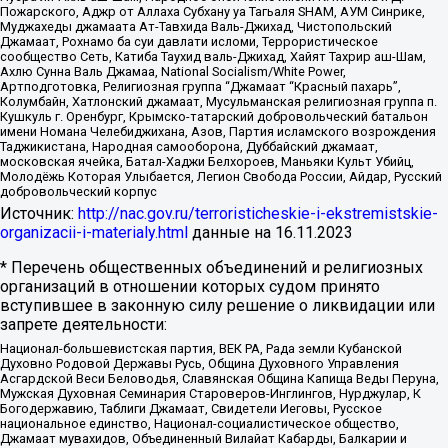
Пожарского, Аджр от Аллаха Субхану уа Тагьаля SHAM, АУМ Синрике,
Муджахеды джамаата Ат-Тавхида Валь-Джихад, Чистопольский
Джамаат, Рохнамо ба суи давлати исломи, Террористическое
сообщество Сеть, Катиба Таухид валь-Джихад, Хайят Тахрир аш-Шам,
Ахлю Сунна Валь Джамаа, National Socialism/White Power,
Артподготовка, Религиозная группа “Джамаат “Красный пахарь”,
Колумбайн, Хатлонский джамаат, Мусульманская религиозная группа п.
Кушкуль г. Оренбург, Крымско-татарский добровольческий батальон
имени Номана Челебиджихана, Азов, Партия исламского возрождения
Таджикистана, Народная самооборона, Дуббайский джамаат,
московская ячейка, Батал-Хаджи Белхороев, Маньяки Культ Убийц,
Молодёжь Которая Улыбается, Легион Свобода России, Айдар, Русский
добровольческий корпус
Источник:
http://nac.gov.ru/terroristicheskie-i-ekstremistskie-
organizacii-i-materialy.html
данные на
16.11.2023
* Перечень общественных объединений и религиозных
организаций в отношении которых судом принято
вступившее в законную силу решение о ликвидации или
запрете деятельности:
Национал-большевистская партия, ВЕК РА, Рада земли Кубанской
Духовно Родовой Державы Русь, Община Духовного Управления
Асгардской Веси Беловодья, Славянская Община Капища Веды Перуна,
Мужская Духовная Семинария Староверов-Инглингов, Нурджулар, К
Богодержавию, Таблиги Джамаат, Свидетели Иеговы, Русское
национальное единство, Национал-социалистическое общество,
Джамаат мувахидов, Объединенный Вилайат Кабарды, Балкарии и