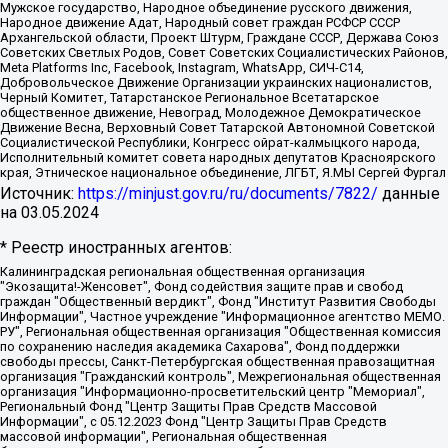
Мужское государство, Народное объединение русского движения,
Народное движение Адат, Народный совет граждан РСФСР СССР
Архангельской области, Проект Штурм, Граждане СССР, Держава Союз
Советских Светлых Родов, Совет Советских Социалистических Районов,
Meta Platforms Inc, Facebook, Instagram, WhatsApp, СИЧ-С14,
Добровольческое Движение Организации украинских националистов,
Черный Комитет, Татарстанское Региональное Всетатарское
общественное движение, Невоград, Молодежное Демократическое
Движение Весна, Верховный Совет Татарской Автономной Советской
Социалистической Республики, Конгресс ойрат-калмыцкого народа,
Исполнительный комитет совета народных депутатов Красноярского
края, Этническое национальное объединение, ЛГБТ, Я.МЫ Сергей Фургал
Источник:
https://minjust.gov.ru/ru/documents/7822/
данные
на
03.05.2024
* Реестр иностранных агентов:
Калининградская региональная общественная организация "Экозащита!-Женсовет", Фонд содействия защите прав и свобод граждан "Общественный вердикт", Фонд "Институт Развития Свободы Информации", Частное учреждение "Информационное агентство МЕМО. РУ", Региональная общественная организация "Общественная комиссия по сохранению наследия академика Сахарова", Фонд поддержки свободы прессы, Санкт-Петербургская общественная правозащитная организация "Гражданский контроль", Межрегиональная общественная организация "Информационно-просветительский центр "Мемориал", Региональный Фонд "Центр Защиты Прав Средств Массовой Информации", с 05.12.2023 Фонд "Центр Защиты Прав Средств массовой информации", Региональная общественная благотворительная организация помощи беженцам и мигрантам "Гражданское содействие", Негосударственное образовательное учреждение дополнительного профессионального образования (повышение квалификации) специалистов "АКАДЕМИЯ ПО ПРАВАМ ЧЕЛОВЕКА", Свердловская региональная общественная организация "Сутяжник", Автономная некоммерческая организация "Центр независимых социологических исследований", Союз общественных объединений "Российский исследовательский центр по правам человека", Региональное общественное учреждение научно-информационный центр "МЕМОРИАЛ", Некоммерческая организация "Фонд защиты гласности", Автономная некоммерческая организация "Институт прав человека", Городская общественная организация "Екатеринбургское общество "МЕМОРИАЛ", Городская общественная организация "Рязанское историко-просветительское и правозащитное общество "Мемориал" (Рязанский Мемориал), Челябинский региональный орган общественной самодеятельности – женское общественное объединение "Женщины Евразии", Челябинский региональный орган общественной самодеятельности "Уральская правозащитная группа", Фонд содействия защите здоровья и социальной справедливости имени Андрея Рылькова, Автономная Некоммерческая Организация "Аналитический Центр Юрия Левады", Автономная некоммерческая организация социальной поддержки населения "Проект Апрель", Региональная общественная организация помощи женщинам и детям, находящимся в кризисной ситуации "Информационно-методический центр "Анна", Фонд содействия развитию массовых коммуникаций и правовому просвещению "Так-так-Так", Фонд содействия устойчивому развитию "Серебряная тайга", Свердловский региональный общественный фонд социальных проектов "Новое время", "Idel.Реалии", Кавказ.Реалии, Крым.Реалии, Телеканал Настоящее Время, Татаро-башкирская служба Радио Свобода (Azatliq Radiosi), Радио Свободная Европа/Радио Свобода (PCE/PC), "Сибирь.Реалии", "Фактограф", Благотворительный фонд помощи осужденным и их семьям, Автономная некоммерческая организация "Институт глобализации и социальных движений", Фонд "В защиту прав заключенных", Частное учреждение "Центр поддержки и содействия развитию средств массовой информации", Пензенский региональный общественный благотворительный фонд "Гражданский союз", "Север.Реалии", Некоммерческая организация Фонд "Правовая инициатива", Общество с ограниченной ответственностью "Радио Свободная Европа/Радио Свобода", Чешское информационное агентство "MEDIUM-ORIENT", Красноярская региональная общественная организация "Мы против СПИДа", Камалягин Денис Николаевич, Маркелов Сергей Евгеньевич, Пономарев Лев Александрович, Савицкая Людмила Алексеевна, Автономная некоммерческая организация "Центр по работе с проблемой насилия "НАСИЛИЮ.НЕТ", Межрегиональный профессиональный союз работников здравоохранения "Альянс врачей", Юридическое лицо, зарегистрированное в Латвийской Республике, SIA "Medusa Project" (регистрационный номер 40103797863, дата регистрации 10.06.2014), Некоммерческая организация "Фонд по борьбе с коррупцией", Автономная некоммерческая организация "Институт права и публичной политики", Баданин Роман Сергеевич, Гликин Максим Александрович, Железнова Мария Михайловна, Лукьянова Юлия Сергеевна, Маетная Елизавета Витальевна, Маняхин Петр Борисович, Чуракова Ольга Владимировна, Ярош Юлия Петровна, Юридическое лицо "The Insider SIA", зарегистрированное в Риге, Латвийская Республика (дата регистрации 26.06.2015), являющееся администратором доменного имени интернет-издания "The Insider SIA", https://theins.ru, Постернак Алексей Евгеньевич, Рубин Михаил Аркадьевич, Анин Роман Александрович, Юридическое лицо Istories fonds, зарегистрированное в Латвийской Республике (регистрационный номер 50008295751, дата регистрации 24.02.2020), Великовский Дмитрий Александрович, Долинина Ирина Николаевна, Мароховская Алеся Алексеевна, Шлейнов Роман Юрьевич, Шмагун Олеся Валентиновна, Общество с ограниченной ответственностью "Альтаир 2021", Общество с ограниченной ответственностью "Вега 2021", Общество с ограниченной ответственностью "Главный редактор 2021", Общество с ограниченной ответственностью "Ромашки монолит", Важенков Артем Валерьевич, Ивановская областная общественная организация "Центр гендерных исследований", Гурман Юрий Альбертович, Медиапроект "ОВД-Инфо", Егоров Владимир Владимирович, Жилинский Владимир Александрович, Общество с ограниченной ответственностью "ЗП", Иванова София Юрьевна, Карезина Инна Павловна, Кильтау Екатерина Викторовна, Петров Алексей Викторович, Пискунов Сергей Евгеньевич, Смирнов Сергей Сергеевич, Тихонов Михаил Сергеевич, Общество с ограниченной ответственностью "ЖУРНАЛИСТ-ИНОСТРАННЫЙ АГЕНТ", Арапова Галина Юрьевна, Вольтская Татьяна Анатольевна, Американская компания "Mason G.E.S. Anonymous Foundation" (США), являющаяся владельцем интернет-издания https://mnews.world/, Компания "Stichting Bellingcat", зарегистрированная в Нидерландах (дата регистрации 11.07.2018), Захаров Андрей Вячеславович, Клепиковская Екатерина Дмитриевна, Общество с ограниченной ответственностью "МЕМО", Перл Роман Александрович, Симонов Евгений Алексеевич, Соловьева Елена Анатольевна, Сотников Даниил Владимирович, Сурначева Елизавета Дмитриевна, Автономная некоммерческая организация по защите прав человека и информированию населения "Якутия – Наше Мнение", Общество с ограниченной ответственностью "Москоу диджитал медиа", с 26.01.2023 Общество с ограниченной ответственностью "Чайка Белые сады", Ветошкина Валерия Валерьевна, Заговора Максим Александрович, Межрегиональное общественное движение "Российская ЛГБТ - сеть", Оленичев Максим Владимирович, Павлов Иван Юрьевич, Скворцова Елена Сергеевна, Общество с ограниченной ответственностью "Как бы инагент", Кочетков Игорь Викторович, Общество с ограниченной ответственностью "Честные выборы", Еланчик Олег Александрович, Общество с ограниченной ответственностью "Нобелевский призыв", Гималова Регина Эмилевна, Григорьев Андрей Валерьевич, Григорьева Алина Александровна, Ассоциация по содействию защите прав призывников, альтернативнослужащих и военнослужащих "Правозащитная группа "Гражданин.Армия.Право", Хисамова Регина Фаритовна, Автономная некоммерческая организация по реализации социально-правовых программ "Лилит", Дальневосточное общественное движение "Маяк", Санкт-Петербургская ЛГБТ-инициативная группа "Выход", Инициативная группа ЛГБТ+ "Реверс", Алексеев Андрей Викторович, Бекбулатова Таисия Львовна, Беляев Иван Михайлович, Владыкина Елена Сергеевна, Гельман Марат Александрович, Никульшина Вероника Юрьевна, Толоконникова Надежда Андреевна, Шендерович Виктор Анатольевич, Общество с ограниченной ответственностью "Данное сообщение", Общество с ограниченной ответственностью Издательский дом "Новая глава", Айнбиндер Александра Александровна, Московский комьюнити-центр для ЛГБТ+инициатив, Благотворительный фонд развития филантропии, Deutsche Welle (Германия, Kurt-Schumacher-Strasse 3, 53113 Bonn), Борзунова Мария Михайловна, Воробьев Виктор Викторович, Голубева Анна Львовна, Константинова Алла Михайловна, Малкова Ирина Владимировна, Мурадов Мурад Абдулгалимович, Осетинская Елизавета Николаевна, Понасенков Евгений Николаевич, Ганапольский Матвей Юрьевич, Киселев Евгений Алексеевич, Борухович Ирина Григорьевна, Дремин Иван Тимофеевич, Дубровский Дмитрий Викторович, Красноярская региональная общественная организация поддержки и развития альтернативных образовательных технологий и межкультурных коммуникаций "ИНТЕРРА", Маяковская Екатерина Алексеевна, Фейгин Марк Захарович, Филимонов Андрей Викторович, Дзугкоева Регина Николаевна, Доброхотов Роман Александрович, Дудь Юрий Александрович, Елкин Сергей Владимирович, Кругликов Кирилл Игоревич, Сабунаева Мария Леонидовна, Семенов Алексей Владимирович, Шаинян Карен Багратович, Шульман Екатерина Михайловна, Асафьев Артур Валерьевич, Вахштайн Виктор Семенович, Венедиктов Алексей Алексеевич, Лушникова Екатерина Евгеньевна, Волков Леонид Михайлович, Невзоров Александр Глебович, Пархоменко Сергей Борисович, Сироткин Ярослав Николаевич, Кара-Мурза Владимир Владимирович, Баранова Наталья Владимировна, Гозман Леонид Яковлевич, Кагарлицкий Борис Юльевич, Климарев Михаил Валерьевич, Милов Владимир Станиславович, Автономная некоммерческая организация Краснодарский центр современного искусства "Типография", Моргенштерн Алишер Тагирович, Соболь Любовь Эдуардовна, Общество с ограниченной ответственностью "ЛИЗА НОРМ", Каспаров Гарри Кимович, Ходорковский Михаил Борисович, Общество с ограниченной ответственностью "Апрельские тезисы", Данилович Ирина Брониславовна, Кашин Олег Владимирович, Петров Николай Владимирович, Пивоваров Алексей Владимирович, Соколов Михаил Владимирович, Цветкова Юлия Владимировна, Чичваркин Евгений Александрович, Комитет против пыток/Команда против пыток, Общество с ограниченной ответственностью "Первый научный", Общество с ограниченной ответственностью "Вертолет и ко", Белоцерковская Вероника Борисовна, Кац Максим Евгеньевич, Лазарева Татьяна Юрьевна, Шаведдинов Руслан Табризович, Яшин Илья Валерьевич, Общество с ограниченной ответственностью "Иноагент ААВ", Алешковский Дмитрий Петрович, Альбац Евгения Марковна, Быков Дмитрий Львович, Галямина Юлия Евгеньевна, Лойко Сергей Леонидович, Мартынов Кирилл Константинович, Медведев Сергей Александрович, Крашенинников Федор Геннадиевич, Гордеева Катерина Вл