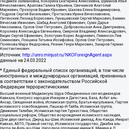
Людмила Залмановна, Кокорина Екатерина Алексеевна, Шуманов Илья
Вячеславович, Арапова Галина Юрьевна, Свечников Анатолий
Мариевич, Прохоров Вадим Юрьевич, Шахова Елена Владимировна,
Подузов Сергей Васильевич, Протасова Ирина Вячеславовна,
Литинский Леонид Борисович, Лукашевский Сергей Маркович, Бахмин
Вячеслав Иванович, Шабад Анатолий Ефимович, Сухих Дарья
Николаевна, Орлов Олег Петрович, Добровольская Анна Дмитриевна,
Королева Александра Евгеньевна, Смирнов Владимир Александрович,
Вицин Сергей Ефимович, Золотухин Борис Андреевич, Левинсон Лев
Семенович, Локшина Татьяна Иосифовна, Орлов Олег Петрович,
Полякова Мара Федоровна, Резник Генри Маркович, Захаров Герман
Константинович
Источник:
http://unro.minjust.ru/NKOForeignAgent.aspx
данные на
24.03.2022
* Единый федеральный список организаций, в том числе
иностранных и международных организаций, признанных
в соответствии с законодательством Российской
Федерации террористическими:
Высший военный Маджлисуль Шура Объединенных сил моджахедов
Кавказа, Конгресс народов Ичкерии и Дагестана, База, Асбат аль-
Ансар, Священная война, Исламская группа, Братья-мусульмане, Партия
исламского освобождения, Лашкар-И-Тайба, Исламская группа,
Движение Талибан, Исламская партия Туркестана, Общество
социальных реформ, Общество возрождения исламского наследия,
Дом двух святых, Джунд аш-Шам, Исламский джихад, Аль-Каида, Имарат
Кавказ, АБТО, Правый сектор, Исламское государство, Джабха аль-
Нусра ли-Ахль аш-Шам, Народное ополчение имени К. Минина и Д.