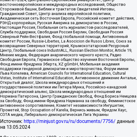
восточноевропейских и международных исследований, Общество
Сторожевой башни, Библии и трактатов Свидетелей Иеговы,
Гражданский Совет, Центр анализа европейской политики,
Академическая сеть Восточная Европа, Российский комитет действия,
РЭНД корпорейшн, Русская Америка за демократию в России,
Настоящая Россия, Глобальная сеть журналистов-расследователей,
Служба поддержки, Свободная Россия Берлин, Свободная Россия
Северный Рейн-Вестфалия, Фонд глобальной помощи, Антивоенный
комитет России, Russie-Libertes, La Asocicion de Rusos Libres, Союз за
возвращение Северных территорий, Крымскотатарский Ресурсный
Центр, Глобальный союз IndustriALL, Russian Election Monitor, Article 19,
Мнение медиа, Федерация анархического черного креста, Радио
Свободная Европа, Германское общество изучения Восточной Европы,
Фонд имени Фридриха Эберта, XZ gGmbH, Мобильная академия
поддержки гендерной демократии и миротворчества, Форум имени
Льва Копелева, American Councils for International Education, Cultural
Vistas, Institute of International Education, Антивоенное движение Антальи,
Открытый диалог, Школа международных отношений и
государственной политики им Питера Мунка, Российско-канадский
демократический альянс, Школа международных отношений им
Нормана Патерсона, Центр Гражданских Свобод, Фонд Бориса Немцова
за Свободу, Фонд имени Фридриха Науманна за свободу, Феминистское
антивоенное сопротивление, Комитет независимости Ингушетии,
Прометей, Stop Occupation of Karelia, Вернись живым, Фридом Хаус,
СОТА медиа, Либерально-демократическая Лига Украины
Источник:
https://minjust.gov.ru/ru/documents/7756/
данные
на
13.05.2024