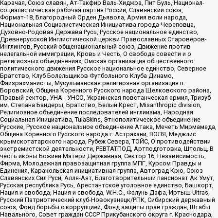
Карачая, Союз славян, Ат-Такфир Валь-Хиджра, Пит Буль, Национал-
социалистическая рабочая партия России, Славянский союз,
Формат-18, Благородный Орден Дьявола, Армия воли народа,
Национальная Социалистическая Инициатива города Череповца,
Духовно-Родовая Держава Русь, Русское национальное единство,
Древнерусской Инглистической церкви Православных Староверов-
Инглингов, Русский общенациональный союз, Движение против
нелегальной иммиграции, Кровь и Честь, О свободе совести и о
религиозных объединениях, Омская организация общественного
политического движения Русское национальное единство, Северное
Братство, Клуб Болельщиков Футбольного Клуба Динамо,
Файзрахманисты, Мусульманская религиозная организация п.
Боровский, Община Коренного Русского народа Щелковского района,
Правый сектор, УНА - УНСО, Украинская повстанческая армия, Тризуб
им. Степана Бандеры, Братство, Белый Крест, Misanthropic division,
Религиозное объединение последователей инглиизма, Народная
Социальная Инициатива, TulaSkins, Этнополитическое объединение
Русские, Русское национальное объединение Атака, Мечеть Мирмамеда,
Община Коренного Русского народа г. Астрахани, ВОЛЯ, Меджлис
крымскотатарского народа, Рубеж Севера, ТОЙС, О противодействии
экстремистской деятельности, РЕВТАТПОД, Артподготовка, Штольц, В
честь иконы Божией Матери Державная, Сектор 16, Независимость,
Фирма, Молодежная правозащитная группа МПГ, Курсом Правды и
Единения, Каракольская инициативная группа, Автоград Крю, Союз
Славянских Сил Руси, Алля-Аят, Благотворительный пансионат Ак Умут,
Русская республика Русь, Арестантское уголовное единство, Башкорт,
Нация и свобода, Нация и свобода, W.H.С., Фалунь Дафа, Иртыш Ultras,
Русский Патриотический клуб-Новокузнецк/РПК, Сибирский державный
союз, Фонд борьбы с коррупцией, Фонд защиты прав граждан, Штабы
Навального, Совет граждан СССР Прикубанского округа г. Краснодара,