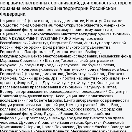
неправительственных организаций, деятельность которых
признана нежелательной на территории Российской
Федерации:
Национальный фонд в поддержку демократии, Институт Открытое
Общество Фонд Содействия, Фонд Открытое общество, Американо-
российский фонд по экономическому и правовому развитию,
Национальный Демократический Институт Международных Отношений,
MEDIA DEVELOPMENT INVESTMENT FUND, Международный
Республиканский Институт, Открытая Россия, Институт современной
России, Черноморский фонд регионального сотрудничества,
Европейская Платформа за Демократические Выборы,
Международный центр электоральных исследований, Германский фонд
Маршалла Соединенных Штатов, Тихоокеанский центр защиты
окружающей среды и природных ресурсов, Свободная Россия,
Всемирный конгресс украинцев, Атлантический совет, Человек в беде,
Европейский фонд за демократию, Джеймстаунский фонд, Прожект
Хармони, Родники дракона, Врачи против насильственного извлечения
органов, Фалунь Дафа, Друзья Фалуньгун, Фалуньгун, Коалиция по
расследованию преследования в отношении Фалуньгун в Китае,
Всемирная организация по расследованию преследований Фалуньгун,
Пражский гражданский центр, Ассоциация школ политических
исследований при Совете Европы, Центр либеральной современности,
Форум русскоязычных европейцев, Немецко-русский обмен, Бард
колледж, Европейский выбор, Фонд Ходорковского, Оксфордский
российский фонд, Фонд Будущее России, Компания свободы
информации, Проект Медиа, Международное партнерство за права
человека, Духовное Управление Евангельских Христиан Украинской
Христианской Церкви, Новое Поколение, Духовное Учебное Заведение
Международный Библейский Колледж, Международное христианское