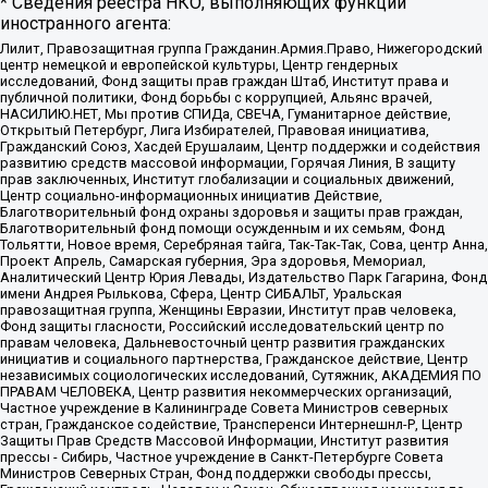
* Сведения реестра НКО, выполняющих функции
иностранного агента:
Лилит, Правозащитная группа Гражданин.Армия.Право, Нижегородский
центр немецкой и европейской культуры, Центр гендерных
исследований, Фонд защиты прав граждан Штаб, Институт права и
публичной политики, Фонд борьбы с коррупцией, Альянс врачей,
НАСИЛИЮ.НЕТ, Мы против СПИДа, СВЕЧА, Гуманитарное действие,
Открытый Петербург, Лига Избирателей, Правовая инициатива,
Гражданский Союз, Хасдей Ерушалаим, Центр поддержки и содействия
развитию средств массовой информации, Горячая Линия, В защиту
прав заключенных, Институт глобализации и социальных движений,
Центр социально-информационных инициатив Действие,
Благотворительный фонд охраны здоровья и защиты прав граждан,
Благотворительный фонд помощи осужденным и их семьям, Фонд
Тольятти, Новое время, Серебряная тайга, Так-Так-Так, Сова, центр Анна,
Проект Апрель, Самарская губерния, Эра здоровья, Мемориал,
Аналитический Центр Юрия Левады, Издательство Парк Гагарина, Фонд
имени Андрея Рылькова, Сфера, Центр СИБАЛЬТ, Уральская
правозащитная группа, Женщины Евразии, Институт прав человека,
Фонд защиты гласности, Российский исследовательский центр по
правам человека, Дальневосточный центр развития гражданских
инициатив и социального партнерства, Гражданское действие, Центр
независимых социологических исследований, Сутяжник, АКАДЕМИЯ ПО
ПРАВАМ ЧЕЛОВЕКА, Центр развития некоммерческих организаций,
Частное учреждение в Калининграде Совета Министров северных
стран, Гражданское содействие, Трансперенси Интернешнл-Р, Центр
Защиты Прав Средств Массовой Информации, Институт развития
прессы - Сибирь, Частное учреждение в Санкт-Петербурге Совета
Министров Северных Стран, Фонд поддержки свободы прессы,