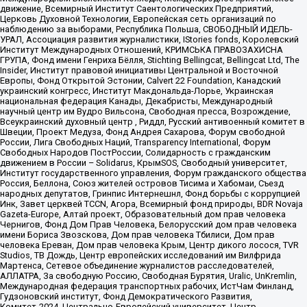
движение, Всемирный Институт Саентологических Предприятий,
Церковь Духовной Технологии, Европейская сеть организаций по
наблюдению за выборами, Республика Польша, СВОБОДНЫЙ ИДЕЛЬ-
УРАЛ, Ассоциация развития журналистики, IStories fonds, Королевский
Институт Международных Отношений, КРИМСЬКА ПРАВОЗАХИСНА
ГРУПА, Фонд имени Генриха Бёлля, Stichting Bellingcat, Bellingcat Ltd, The
Insider, Институт правовой инициативы Центральной и Восточной
Европы, Фонд Открытой Эстонии, Calvert 22 Foundation, Канадский
украинский конгресс, Институт Макдональда-Лорье, Украинская
национальная федерация Канады, Декабристы, Международный
научный центр им Вудро Вильсона, Свободная пресса, Возрождение,
Всеукраинский духовный центр , Риддл, Русский антивоенный комитет в
Швеции, Проект Медуза, Фонд Андрея Сахарова, Форум свободной
России, Лига Свободных Наций, Transparеncy International, Форум
Свободных Народов ПостРоссии, Солидарность с гражданским
движением в России – Solidarus, КрымSOS, Свободный университет,
Институт государственного управления, Форум гражданского общества
Россия, Беллона, Союз жителей островов Тисима и Хабомаи, Съезд
народных депутатов, Гринпис Интернешнл, Фонд борьбы с коррупцией
Инк, Завет церквей TCCN, Агора, Всемирный фонд природы, BDR Novaja
Gazeta-Europe, Алтай проект, Образовательный дом прав человека
Чернигов, Фонд Дом Прав Человека, Белорусский дом прав человека
имени Бориса Звозскова, Дом прав человека Тбилиси, Дом прав
человека Ереван, Дом прав человека Крым, Центр дикого лосося, TVR
Studios, ТВ Дождь, Центр европейских исследований им Вилфрида
Мартенса, Сетевое объединение журналистов расследователей,
АЛЛАТРА, За свободную Россию, Свободная Бурятия, Uralic, UnKremlin,
Международная федерация транспортных рабочих, ИстЧам Финланд,
Гудзоновский институт, Фонд Демократического Развития,
Комитет-2024, Центрально-Европейский университет, Центр