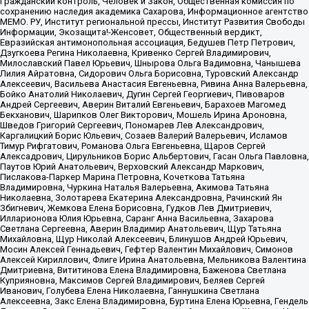
Гражданский контроль, Человек и Закон, Общественная комиссия по
сохранению наследия академика Сахарова, Информационное агентство
МЕМО. РУ, Институт региональной прессы, Институт Развития Свободы
Информации, Экозащита!-Женсовет, Общественный вердикт,
Евразийская антимонопольная ассоциация, Бедушев Петр Петрович,
Дзугкоева Регина Николаевна, Кривенко Сергей Владимирович,
Милославский Павел Юрьевич, Шнырова Ольга Вадимовна, Чанышева
Лилия Айратовна, Сидорович Ольга Борисовна, Туровский Александр
Алексеевич, Васильева Анастасия Евгеньевна, Ривина Анна Валерьевна,
Бойко Анатолий Николаевич, Дугин Сергей Георгиевич, Пивоваров
Андрей Сергеевич, Аверин Виталий Евгеньевич, Барахоев Магомед
Бекханович, Шарипков Олег Викторович, Мошель Ирина Ароновна,
Шведов Григорий Сергеевич, Пономарев Лев Александрович,
Каргалицкий Борис Юльевич, Созаев Валерий Валерьевич, Исламов
Тимур Рифгатович, Романова Ольга Евгеньевна, Щаров Сергей
Алексадрович, Цирульников Борис Альбертович, Гасан Ольга Павловна,
Паутов Юрий Анатольевич, Верховский Александр Маркович,
Пислакова-Паркер Марина Петровна, Кочеткова Татьяна
Владимировна, Чуркина Наталья Валерьевна, Акимова Татьяна
Николаевна, Золотарева Екатерина Александровна, Рачинский Ян
Збигневич, Жемкова Елена Борисовна, Гудков Лев Дмитриевич,
Илларионова Юлия Юрьевна, Саранг Анна Васильевна, Захарова
Светлана Сергеевна, Аверин Владимир Анатольевич, Щур Татьяна
Михайловна, Щур Николай Алексеевич, Блинушов Андрей Юрьевич,
Мосин Алексей Геннадьевич, Гефтер Валентин Михайлович, Симонов
Алексей Кириллович, Флиге Ирина Анатольевна, Мельникова Валентина
Дмитриевна, Вититинова Елена Владимировна, Баженова Светлана
Куприяновна, Максимов Сергей Владимирович, Беляев Сергей
Иванович, Голубева Елена Николаевна, Ганнушкина Светлана
Алексеевна, Закс Елена Владимировна, Буртина Елена Юрьевна, Гендель