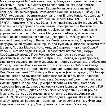
Международный Библейский Колледж, Международное христианское
движение, Всемирный Институт Саентологических Предприятий,
Церковь Духовной Технологии, Европейская сеть организаций по
наблюдению за выборами, Республика Польша, СВОБОДНЫЙ ИДЕЛЬ-
УРАЛ, Ассоциация развития журналистики, IStories fonds, Королевский
Институт Международных Отношений, КРИМСЬКА ПРАВОЗАХИСНА
ГРУПА, Фонд имени Генриха Бёлля, Stichting Bellingcat, Bellingcat Ltd, The
Insider, Институт правовой инициативы Центральной и Восточной
Европы, Фонд Открытой Эстонии, Calvert 22 Foundation, Канадский
украинский конгресс, Институт Макдональда-Лорье, Украинская
национальная федерация Канады, Декабристы, Международный
научный центр им Вудро Вильсона, Свободная пресса, Возрождение,
Всеукраинский духовный центр , Риддл, Русский антивоенный комитет в
Швеции, Проект Медуза, Фонд Андрея Сахарова, Форум свободной
России, Лига Свободных Наций, Transparеncy International, Форум
Свободных Народов ПостРоссии, Солидарность с гражданским
движением в России – Solidarus, КрымSOS, Свободный университет,
Институт государственного управления, Форум гражданского общества
Россия, Беллона, Союз жителей островов Тисима и Хабомаи, Съезд
народных депутатов, Гринпис Интернешнл, Фонд борьбы с коррупцией
Инк, Завет церквей TCCN, Агора, Всемирный фонд природы, BDR Novaja
Gazeta-Europe, Алтай проект, Образовательный дом прав человека
Чернигов, Фонд Дом Прав Человека, Белорусский дом прав человека
имени Бориса Звозскова, Дом прав человека Тбилиси, Дом прав
человека Ереван, Дом прав человека Крым, Центр дикого лосося, TVR
Studios, ТВ Дождь, Центр европейских исследований им Вилфрида
Мартенса, Сетевое объединение журналистов расследователей,
АЛЛАТРА, За свободную Россию, Свободная Бурятия, Uralic, UnKremlin,
Международная федерация транспортных рабочих, ИстЧам Финланд,
Гудзоновский институт, Фонд Демократического Развития,