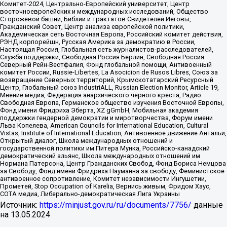
Комитет-2024, Центрально-Европейский университет, Центр
восточноевропейских и международных исследований, Общество
Сторожевой башни, Библии и трактатов Свидетелей Иеговы,
Гражданский Совет, Центр анализа европейской политики,
Академическая сеть Восточная Европа, Российский комитет действия,
РЭНД корпорейшн, Русская Америка за демократию в России,
Настоящая Россия, Глобальная сеть журналистов-расследователей,
Служба поддержки, Свободная Россия Берлин, Свободная Россия
Северный Рейн-Вестфалия, Фонд глобальной помощи, Антивоенный
комитет России, Russie-Libertes, La Asocicion de Rusos Libres, Союз за
возвращение Северных территорий, Крымскотатарский Ресурсный
Центр, Глобальный союз IndustriALL, Russian Election Monitor, Article 19,
Мнение медиа, Федерация анархического черного креста, Радио
Свободная Европа, Германское общество изучения Восточной Европы,
Фонд имени Фридриха Эберта, XZ gGmbH, Мобильная академия
поддержки гендерной демократии и миротворчества, Форум имени
Льва Копелева, American Councils for International Education, Cultural
Vistas, Institute of International Education, Антивоенное движение Антальи,
Открытый диалог, Школа международных отношений и
государственной политики им Питера Мунка, Российско-канадский
демократический альянс, Школа международных отношений им
Нормана Патерсона, Центр Гражданских Свобод, Фонд Бориса Немцова
за Свободу, Фонд имени Фридриха Науманна за свободу, Феминистское
антивоенное сопротивление, Комитет независимости Ингушетии,
Прометей, Stop Occupation of Karelia, Вернись живым, Фридом Хаус,
СОТА медиа, Либерально-демократическая Лига Украины
Источник:
https://minjust.gov.ru/ru/documents/7756/
данные
на
13.05.2024