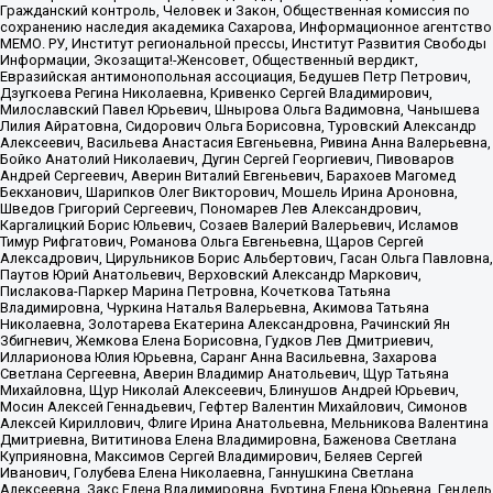
Гражданский контроль, Человек и Закон, Общественная комиссия по
сохранению наследия академика Сахарова, Информационное агентство
МЕМО. РУ, Институт региональной прессы, Институт Развития Свободы
Информации, Экозащита!-Женсовет, Общественный вердикт,
Евразийская антимонопольная ассоциация, Бедушев Петр Петрович,
Дзугкоева Регина Николаевна, Кривенко Сергей Владимирович,
Милославский Павел Юрьевич, Шнырова Ольга Вадимовна, Чанышева
Лилия Айратовна, Сидорович Ольга Борисовна, Туровский Александр
Алексеевич, Васильева Анастасия Евгеньевна, Ривина Анна Валерьевна,
Бойко Анатолий Николаевич, Дугин Сергей Георгиевич, Пивоваров
Андрей Сергеевич, Аверин Виталий Евгеньевич, Барахоев Магомед
Бекханович, Шарипков Олег Викторович, Мошель Ирина Ароновна,
Шведов Григорий Сергеевич, Пономарев Лев Александрович,
Каргалицкий Борис Юльевич, Созаев Валерий Валерьевич, Исламов
Тимур Рифгатович, Романова Ольга Евгеньевна, Щаров Сергей
Алексадрович, Цирульников Борис Альбертович, Гасан Ольга Павловна,
Паутов Юрий Анатольевич, Верховский Александр Маркович,
Пислакова-Паркер Марина Петровна, Кочеткова Татьяна
Владимировна, Чуркина Наталья Валерьевна, Акимова Татьяна
Николаевна, Золотарева Екатерина Александровна, Рачинский Ян
Збигневич, Жемкова Елена Борисовна, Гудков Лев Дмитриевич,
Илларионова Юлия Юрьевна, Саранг Анна Васильевна, Захарова
Светлана Сергеевна, Аверин Владимир Анатольевич, Щур Татьяна
Михайловна, Щур Николай Алексеевич, Блинушов Андрей Юрьевич,
Мосин Алексей Геннадьевич, Гефтер Валентин Михайлович, Симонов
Алексей Кириллович, Флиге Ирина Анатольевна, Мельникова Валентина
Дмитриевна, Вититинова Елена Владимировна, Баженова Светлана
Куприяновна, Максимов Сергей Владимирович, Беляев Сергей
Иванович, Голубева Елена Николаевна, Ганнушкина Светлана
Алексеевна, Закс Елена Владимировна, Буртина Елена Юрьевна, Гендель