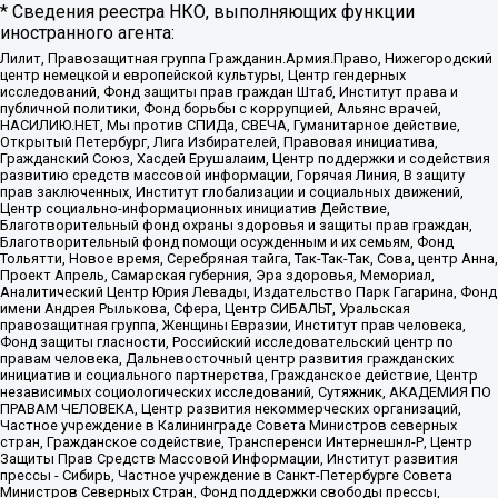
* Сведения реестра НКО, выполняющих функции
иностранного агента:
Лилит, Правозащитная группа Гражданин.Армия.Право, Нижегородский
центр немецкой и европейской культуры, Центр гендерных
исследований, Фонд защиты прав граждан Штаб, Институт права и
публичной политики, Фонд борьбы с коррупцией, Альянс врачей,
НАСИЛИЮ.НЕТ, Мы против СПИДа, СВЕЧА, Гуманитарное действие,
Открытый Петербург, Лига Избирателей, Правовая инициатива,
Гражданский Союз, Хасдей Ерушалаим, Центр поддержки и содействия
развитию средств массовой информации, Горячая Линия, В защиту
прав заключенных, Институт глобализации и социальных движений,
Центр социально-информационных инициатив Действие,
Благотворительный фонд охраны здоровья и защиты прав граждан,
Благотворительный фонд помощи осужденным и их семьям, Фонд
Тольятти, Новое время, Серебряная тайга, Так-Так-Так, Сова, центр Анна,
Проект Апрель, Самарская губерния, Эра здоровья, Мемориал,
Аналитический Центр Юрия Левады, Издательство Парк Гагарина, Фонд
имени Андрея Рылькова, Сфера, Центр СИБАЛЬТ, Уральская
правозащитная группа, Женщины Евразии, Институт прав человека,
Фонд защиты гласности, Российский исследовательский центр по
правам человека, Дальневосточный центр развития гражданских
инициатив и социального партнерства, Гражданское действие, Центр
независимых социологических исследований, Сутяжник, АКАДЕМИЯ ПО
ПРАВАМ ЧЕЛОВЕКА, Центр развития некоммерческих организаций,
Частное учреждение в Калининграде Совета Министров северных
стран, Гражданское содействие, Трансперенси Интернешнл-Р, Центр
Защиты Прав Средств Массовой Информации, Институт развития
прессы - Сибирь, Частное учреждение в Санкт-Петербурге Совета
Министров Северных Стран, Фонд поддержки свободы прессы,