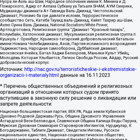
Нусра ли-Ахль аш-Шам, Народное ополчение имени К. Минина и Д.
Пожарского, Аджр от Аллаха Субхану уа Тагьаля SHAM, АУМ Синрике,
Муджахеды джамаата Ат-Тавхида Валь-Джихад, Чистопольский
Джамаат, Рохнамо ба суи давлати исломи, Террористическое
сообщество Сеть, Катиба Таухид валь-Джихад, Хайят Тахрир аш-Шам,
Ахлю Сунна Валь Джамаа, National Socialism/White Power,
Артподготовка, Религиозная группа “Джамаат “Красный пахарь”,
Колумбайн, Хатлонский джамаат, Мусульманская религиозная группа п.
Кушкуль г. Оренбург, Крымско-татарский добровольческий батальон
имени Номана Челебиджихана, Азов, Партия исламского возрождения
Таджикистана, Народная самооборона, Дуббайский джамаат,
московская ячейка, Батал-Хаджи Белхороев, Маньяки Культ Убийц,
Молодёжь Которая Улыбается, Легион Свобода России, Айдар, Русский
добровольческий корпус
Источник:
http://nac.gov.ru/terroristicheskie-i-ekstremistskie-
organizacii-i-materialy.html
данные на
16.11.2023
* Перечень общественных объединений и религиозных
организаций в отношении которых судом принято
вступившее в законную силу решение о ликвидации или
запрете деятельности:
Национал-большевистская партия, ВЕК РА, Рада земли Кубанской
Духовно Родовой Державы Русь, Община Духовного Управления
Асгардской Веси Беловодья, Славянская Община Капища Веды Перуна,
Мужская Духовная Семинария Староверов-Инглингов, Нурджулар, К
Богодержавию, Таблиги Джамаат, Свидетели Иеговы, Русское
национальное единство, Национал-социалистическое общество,
Джамаат мувахидов, Объединенный Вилайат Кабарды, Балкарии и