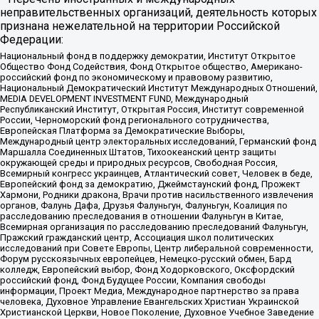
неправительственных организаций, деятельность которых
признана нежелательной на территории Российской
Федерации:
Национальный фонд в поддержку демократии, Институт Открытое
Общество Фонд Содействия, Фонд Открытое общество, Американо-
российский фонд по экономическому и правовому развитию,
Национальный Демократический Институт Международных Отношений,
MEDIA DEVELOPMENT INVESTMENT FUND, Международный
Республиканский Институт, Открытая Россия, Институт современной
России, Черноморский фонд регионального сотрудничества,
Европейская Платформа за Демократические Выборы,
Международный центр электоральных исследований, Германский фонд
Маршалла Соединенных Штатов, Тихоокеанский центр защиты
окружающей среды и природных ресурсов, Свободная Россия,
Всемирный конгресс украинцев, Атлантический совет, Человек в беде,
Европейский фонд за демократию, Джеймстаунский фонд, Прожект
Хармони, Родники дракона, Врачи против насильственного извлечения
органов, Фалунь Дафа, Друзья Фалуньгун, Фалуньгун, Коалиция по
расследованию преследования в отношении Фалуньгун в Китае,
Всемирная организация по расследованию преследований Фалуньгун,
Пражский гражданский центр, Ассоциация школ политических
исследований при Совете Европы, Центр либеральной современности,
Форум русскоязычных европейцев, Немецко-русский обмен, Бард
колледж, Европейский выбор, Фонд Ходорковского, Оксфордский
российский фонд, Фонд Будущее России, Компания свободы
информации, Проект Медиа, Международное партнерство за права
человека, Духовное Управление Евангельских Христиан Украинской
Христианской Церкви, Новое Поколение, Духовное Учебное Заведение