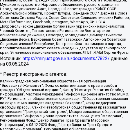
Навального, Совет граждан СССР Прикубанского округа г. Краснодара,
Мужское государство, Народное объединение русского движения,
Народное движение Адат, Народный совет граждан РСФСР СССР
Архангельской области, Проект Штурм, Граждане СССР, Держава Союз
Советских Светлых Родов, Совет Советских Социалистических Районов,
Meta Platforms Inc, Facebook, Instagram, WhatsApp, СИЧ-С14,
Добровольческое Движение Организации украинских националистов,
Черный Комитет, Татарстанское Региональное Всетатарское
общественное движение, Невоград, Молодежное Демократическое
Движение Весна, Верховный Совет Татарской Автономной Советской
Социалистической Республики, Конгресс ойрат-калмыцкого народа,
Исполнительный комитет совета народных депутатов Красноярского
края, Этническое национальное объединение, ЛГБТ, Я.МЫ Сергей Фургал
Источник:
https://minjust.gov.ru/ru/documents/7822/
данные
на
03.05.2024
* Реестр иностранных агентов:
Калининградская региональная общественная организация "Экозащита!-Женсовет", Фонд содействия защите прав и свобод граждан "Общественный вердикт", Фонд "Институт Развития Свободы Информации", Частное учреждение "Информационное агентство МЕМО. РУ", Региональная общественная организация "Общественная комиссия по сохранению наследия академика Сахарова", Фонд поддержки свободы прессы, Санкт-Петербургская общественная правозащитная организация "Гражданский контроль", Межрегиональная общественная организация "Информационно-просветительский центр "Мемориал", Региональный Фонд "Центр Защиты Прав Средств Массовой Информации", с 05.12.2023 Фонд "Центр Защиты Прав Средств массовой информации", Региональная общественная благотворительная организация помощи беженцам и мигрантам "Гражданское содействие", Негосударственное образовательное учреждение дополнительного профессионального образования (повышение квалификации) специалистов "АКАДЕМИЯ ПО ПРАВАМ ЧЕЛОВЕКА", Свердловская региональная общественная организация "Сутяжник", Автономная некоммерческая организация "Центр независимых социологических исследований", Союз общественных объединений "Российский исследовательский центр по правам человека", Региональное общественное учреждение научно-информационный центр "МЕМОРИАЛ", Некоммерческая организация "Фонд защиты гласности", Автономная некоммерческая организация "Институт прав человека", Городская общественная организация "Екатеринбургское общество "МЕМОРИАЛ", Городская общественная организация "Рязанское историко-просветительское и правозащитное общество "Мемориал" (Рязанский Мемориал), Челябинский региональный орган общественной самодеятельности – женское общественное объединение "Женщины Евразии", Челябинский региональный орган общественной самодеятельности "Уральская правозащитная группа", Фонд содействия защите здоровья и социальной справедливости имени Андрея Рылькова, Автономная Некоммерческая Организация "Аналитический Центр Юрия Левады", Автономная некоммерческая организация социальной поддержки населения "Проект Апрель", Региональная общественная организация помощи женщинам и детям, находящимся в кризисной ситуации "Информационно-методический центр "Анна", Фонд содействия развитию массовых коммуникаций и правовому просвещению "Так-так-Так", Фонд содействия устойчивому развитию "Серебряная тайга", Свердловский региональный общественный фонд социальных проектов "Новое время", "Idel.Реалии", Кавказ.Реалии, Крым.Реалии, Телеканал Настоящее Время, Татаро-башкирская служба Радио Свобода (Azatliq Radiosi), Радио Свободная Европа/Радио Свобода (PCE/PC), "Сибирь.Реалии", "Фактограф", Благотворительный фонд помощи осужденным и их семьям, Автономная некоммерческая организация "Институт глобализации и социальных движений", Фонд "В защиту прав заключенных", Частное учреждение "Центр поддержки и содействия развитию средств массовой информации", Пензенский региональный общественный благотворительный фонд "Гражданский союз", "Север.Реалии", Некоммерческая организация Фонд "Правовая инициатива", Общество с ограниченной ответственностью "Радио Свободная Европа/Радио Свобода", Чешское информационное агентство "MEDIUM-ORIENT", Красноярская региональная общественная организация "Мы против СПИДа", Камалягин Денис Николаевич, Маркелов Сергей Евгеньевич, Пономарев Лев Александрович, Савицкая Людмила Алексеевна, Автономная некоммерческая организация "Центр по работе с проблемой насилия "НАСИЛИЮ.НЕТ", Межрегиональный профессиональный союз работников здравоохранения "Альянс врачей", Юридическое лицо, зарегистрированное в Латвийской Республике, SIA "Medusa Project" (регистрационный номер 40103797863, дата регистрации 10.06.2014), Некоммерческая организация "Фонд по борьбе с коррупцией", Автономная некоммерческая организация "Институт права и публичной политики", Баданин Роман Сергеевич, Гликин Максим Александрович, Железнова Мария Михайловна, Лукьянова Юлия Сергеевна, Маетная Елизавета Витальевна, Маняхин Петр Борисович, Чуракова Ольга Владимировна, Ярош Юлия Петровна, Юридическое лицо "The Insider SIA", зарегистрированное в Риге, Латвийская Республика (дата регистрации 26.06.2015), являющееся администратором доменного имени интернет-издания "The Insider SIA", https://theins.ru, Постернак Алексей Евгеньевич, Рубин Михаил Аркадьевич, Анин Роман Александрович, Юридическое лицо Istories fonds, зарегистрированное в Латвийской Республике (регистрационный номер 50008295751, дата регистрации 24.02.2020), Великовский Дмитрий Александрович, Долинина Ирина Николаевна, Мароховская Алеся Алексеевна, Шлейнов Роман Юрьевич, Шмагун Олеся Валентиновна, Общество с ограниченной ответственностью "Альтаир 2021", Общество с ограниченной ответственностью "Вега 2021", Общество с ограниченной ответственностью "Главный редактор 2021", Общество с ограниченной ответственностью "Ромашки монолит", Важенков Артем Валерьевич, Ивановская областная общественная организация "Центр гендерных исследований", Гурман Юрий Альбертович, Медиапроект "ОВД-Инфо", Егоров Владимир Владимирович, Жилинский Владимир Александрович, Общество с ограниченной ответственностью "ЗП", Иванова София Юрьевна, Карезина Инна Павловна, Кильтау Екатерина Викторовна, Петров Алексей Викторович, Пискунов Сергей Евгеньевич, Смирнов Сергей Сергеевич, Тихонов Михаил Сергеевич, Общество с ограниченной ответственностью "ЖУРНАЛИСТ-ИНОСТРАННЫЙ АГЕНТ", Арапова Галина Юрьевна, Вольтская Татьяна Анатольевна, Американская компания "Mason G.E.S. Anonymous Foundation" (США), являющаяся владельцем интернет-издания https://mnews.world/, Компания "Stichting Bellingcat", зарегистрированная в Нидерландах (дата регистрации 11.07.2018), Захаров Андрей Вячеславович, Клепиковская Екатерина Дмитриевна, Общество с ограниченной ответственностью "МЕМО", Перл Роман Александрович, Симонов Евгений Алексеевич, Соловьева Елена Анатольевна, Сотников Даниил Владимирович, Сурначева Елизавета Дмитриевна, Автономная некоммерческая организация по защите прав человека и информированию населения "Якутия – Наше Мнение", Общество с ограниченной ответственностью "Москоу диджитал медиа", с 26.01.2023 Общество с ограниченной ответственностью "Чайка Белые сады", Ветошкина Валерия Валерьевна, Заговора Максим Александрович, Межрегиональное общественное движение "Российская ЛГБТ - сеть", Оленичев Максим Владимирович, Павлов Иван Юрьевич, Скворцова Елена Сергеевна, Общество с ограниченной ответственностью "Как бы инагент", Кочетков Игорь Викторович, Общество с ограниченной ответственностью "Честные выборы", Еланчик Олег Александрович, Общество с ограниченной ответственностью "Нобелевский призыв", Гималова Регина Эмилевна, Григорьев Андрей Валерьевич, Григорьева Алина Александровна, Ассоциация по содействию защите прав призывников, альтернативнослужащих и военнослужащих "Правозащитная группа "Гражданин.Армия.Право", Хисамова Регина Фаритовна, Автономная некоммерческая организация по реализации социально-правовых программ "Лилит", Дальневосточное общественное движение "Маяк", Санкт-Петербургская ЛГБТ-инициативная группа "Выход", Инициативная группа ЛГБТ+ "Реверс", Алексеев Андрей Викторович, Бекбулатова Таисия Львовна, Беляев Иван Михайлович, Владыкина Елена Сергеевна, Гельман Марат Александрович, Никульшина Вероника Юрьевна, Толоконникова Надежда Андреевна, Шендерович Виктор Анатольевич, Общество с ограниченной ответственностью "Данное сообщение", Общество с ограниченной ответственностью Издательский дом "Новая глава", Айнбиндер Александра Александровна, Московский комьюнити-центр для ЛГБТ+инициатив, Благотворительный фонд развития филантропии, Deutsche Welle (Германия, Kurt-Schumacher-Strasse 3, 53113 Bonn), Борзунова Мария Михайловна, Воробьев Виктор Викторович, Голубева Анна Львовна, Константинова Алла Михайловна, Малкова Ирина Владимировна, Мурадов Мурад Абдулгалимович, Осетинская Елизавета Николаевна, Понасенков Евгений Николаевич, Ганапольский Матвей Юрьевич, Киселев Евгений Алексеевич, Борухович Ирина Григорьевна, Дремин Иван Тимофеевич, Дубровский Дмитрий Викторович, Красноярская региональная общественная организация поддержки и развития альтернативных образовательных технологий и межкультурных коммуникаций "ИНТЕРРА", Маяковская Екатерина Алексеевна, Фейгин Марк Захарович, Филимонов Андрей Викторович, Дзугкоева Регина Николаевна, Доброхотов Роман Александрович, Дудь Юрий Александрович, Елкин Сергей Владимирович, Кругликов Кирилл Игоревич, Сабунаева Мария Леонидовна, Семенов Алексей Владимирович, Шаинян Карен Багратович, Шульман Екатерина Михайловна, Асафьев Артур Валерьевич, Вахштайн Виктор Семенович, Венедиктов Алексей Алексеевич, Лушникова Екатерина Евгеньевна, Волков Леонид Михайлович, Невзоров Александр Глебович, Пархоменко Сергей Борисович, Сироткин Ярослав Николаевич, Кара-Мурза Владимир Владимирович, Баранова Наталья Владимировна, Гозман Леонид Яковлевич, Кагарлицкий Борис Юльевич, Климарев Михаил Валерьевич, Милов Владимир Станиславович, Автономная некоммерческая организация Краснодарский центр современного искусства "Типография", Моргенштерн Алишер Тагирович, Соболь Любовь Эдуардовна, Общество с ограниченной ответственностью "ЛИЗА НОРМ", Каспаров Гарри Кимович, Ходорковский Михаил Борисович, Общество с ограниченной ответственностью "Апрельские тезисы", Данилович Ирина Брониславовна, Кашин Олег Владимирович, Петров Николай Владимирович, Пивоваров Алексей Владимирович, Соколов Михаил Владимирович, Цветкова Юлия Владимировна, Чичваркин Евгений Александрович, Комитет против пыток/Команда против пыток, Общество с ограниченной ответственностью "Первый научный", Общество с ограниченной ответственностью "Вертолет и ко", Белоцерковская Вероника Борисовна, Кац Максим Евгеньевич, Лазарева Татьяна Юрьевна, Шаведдинов Руслан Табризович, Яшин Илья Валерьевич, Общество с ограниченной ответственностью "Иноагент ААВ", Алешковский Дмитрий Петрович, Альбац Евгения Марковна, Быков Дмитрий Львович, Галямина Юлия Евгеньевна, Лойко Сергей Леонидович, Мартынов Кирилл Константинович, Медведев Сергей Александрович, Крашенинников Федор Геннадиевич, Гордеева Катерина Вл