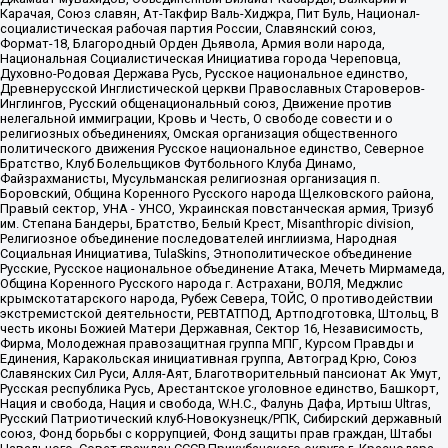
Карачая, Союз славян, Ат-Такфир Валь-Хиджра, Пит Буль, Национал-
социалистическая рабочая партия России, Славянский союз,
Формат-18, Благородный Орден Дьявола, Армия воли народа,
Национальная Социалистическая Инициатива города Череповца,
Духовно-Родовая Держава Русь, Русское национальное единство,
Древнерусской Инглистической церкви Православных Староверов-
Инглингов, Русский общенациональный союз, Движение против
нелегальной иммиграции, Кровь и Честь, О свободе совести и о
религиозных объединениях, Омская организация общественного
политического движения Русское национальное единство, Северное
Братство, Клуб Болельщиков Футбольного Клуба Динамо,
Файзрахманисты, Мусульманская религиозная организация п.
Боровский, Община Коренного Русского народа Щелковского района,
Правый сектор, УНА - УНСО, Украинская повстанческая армия, Тризуб
им. Степана Бандеры, Братство, Белый Крест, Misanthropic division,
Религиозное объединение последователей инглиизма, Народная
Социальная Инициатива, TulaSkins, Этнополитическое объединение
Русские, Русское национальное объединение Атака, Мечеть Мирмамеда,
Община Коренного Русского народа г. Астрахани, ВОЛЯ, Меджлис
крымскотатарского народа, Рубеж Севера, ТОЙС, О противодействии
экстремистской деятельности, РЕВТАТПОД, Артподготовка, Штольц, В
честь иконы Божией Матери Державная, Сектор 16, Независимость,
Фирма, Молодежная правозащитная группа МПГ, Курсом Правды и
Единения, Каракольская инициативная группа, Автоград Крю, Союз
Славянских Сил Руси, Алля-Аят, Благотворительный пансионат Ак Умут,
Русская республика Русь, Арестантское уголовное единство, Башкорт,
Нация и свобода, Нация и свобода, W.H.С., Фалунь Дафа, Иртыш Ultras,
Русский Патриотический клуб-Новокузнецк/РПК, Сибирский державный
союз, Фонд борьбы с коррупцией, Фонд защиты прав граждан, Штабы