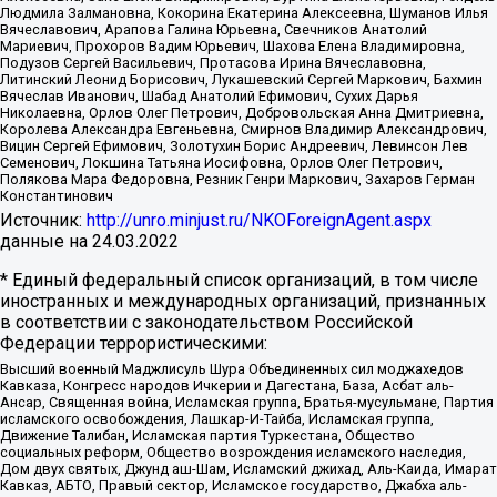
Людмила Залмановна, Кокорина Екатерина Алексеевна, Шуманов Илья
Вячеславович, Арапова Галина Юрьевна, Свечников Анатолий
Мариевич, Прохоров Вадим Юрьевич, Шахова Елена Владимировна,
Подузов Сергей Васильевич, Протасова Ирина Вячеславовна,
Литинский Леонид Борисович, Лукашевский Сергей Маркович, Бахмин
Вячеслав Иванович, Шабад Анатолий Ефимович, Сухих Дарья
Николаевна, Орлов Олег Петрович, Добровольская Анна Дмитриевна,
Королева Александра Евгеньевна, Смирнов Владимир Александрович,
Вицин Сергей Ефимович, Золотухин Борис Андреевич, Левинсон Лев
Семенович, Локшина Татьяна Иосифовна, Орлов Олег Петрович,
Полякова Мара Федоровна, Резник Генри Маркович, Захаров Герман
Константинович
Источник:
http://unro.minjust.ru/NKOForeignAgent.aspx
данные на
24.03.2022
* Единый федеральный список организаций, в том числе
иностранных и международных организаций, признанных
в соответствии с законодательством Российской
Федерации террористическими:
Высший военный Маджлисуль Шура Объединенных сил моджахедов
Кавказа, Конгресс народов Ичкерии и Дагестана, База, Асбат аль-
Ансар, Священная война, Исламская группа, Братья-мусульмане, Партия
исламского освобождения, Лашкар-И-Тайба, Исламская группа,
Движение Талибан, Исламская партия Туркестана, Общество
социальных реформ, Общество возрождения исламского наследия,
Дом двух святых, Джунд аш-Шам, Исламский джихад, Аль-Каида, Имарат
Кавказ, АБТО, Правый сектор, Исламское государство, Джабха аль-