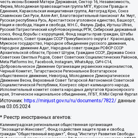
честь иконы Божией Матери Державная, Сектор 16, Независимость,
Фирма, Молодежная правозащитная группа МПГ, Курсом Правды и
Единения, Каракольская инициативная группа, Автоград Крю, Союз
Славянских Сил Руси, Алля-Аят, Благотворительный пансионат Ак Умут,
Русская республика Русь, Арестантское уголовное единство, Башкорт,
Нация и свобода, Нация и свобода, W.H.С., Фалунь Дафа, Иртыш Ultras,
Русский Патриотический клуб-Новокузнецк/РПК, Сибирский державный
союз, Фонд борьбы с коррупцией, Фонд защиты прав граждан, Штабы
Навального, Совет граждан СССР Прикубанского округа г. Краснодара,
Мужское государство, Народное объединение русского движения,
Народное движение Адат, Народный совет граждан РСФСР СССР
Архангельской области, Проект Штурм, Граждане СССР, Держава Союз
Советских Светлых Родов, Совет Советских Социалистических Районов,
Meta Platforms Inc, Facebook, Instagram, WhatsApp, СИЧ-С14,
Добровольческое Движение Организации украинских националистов,
Черный Комитет, Татарстанское Региональное Всетатарское
общественное движение, Невоград, Молодежное Демократическое
Движение Весна, Верховный Совет Татарской Автономной Советской
Социалистической Республики, Конгресс ойрат-калмыцкого народа,
Исполнительный комитет совета народных депутатов Красноярского
края, Этническое национальное объединение, ЛГБТ, Я.МЫ Сергей Фургал
Источник:
https://minjust.gov.ru/ru/documents/7822/
данные
на
03.05.2024
* Реестр иностранных агентов:
Калининградская региональная общественная организация "Экозащита!-Женсовет", Фонд содействия защите прав и свобод граждан "Общественный вердикт", Фонд "Институт Развития Свободы Информации", Частное учреждение "Информационное агентство МЕМО. РУ", Региональная общественная организация "Общественная комиссия по сохранению наследия академика Сахарова", Фонд поддержки свободы прессы, Санкт-Петербургская общественная правозащитная организация "Гражданский контроль", Межрегиональная общественная организация "Информационно-просветительский центр "Мемориал", Региональный Фонд "Центр Защиты Прав Средств Массовой Информации", с 05.12.2023 Фонд "Центр Защиты Прав Средств массовой информации", Региональная общественная благотворительная организация помощи беженцам и мигрантам "Гражданское содействие", Негосударственное образовательное учреждение дополнительного профессионального образования (повышение квалификации) специалистов "АКАДЕМИЯ ПО ПРАВАМ ЧЕЛОВЕКА", Свердловская региональная общественная организация "Сутяжник", Автономная некоммерческая организация "Центр независимых социологических исследований", Союз общественных объединений "Российский исследовательский центр по правам человека", Региональное общественное учреждение научно-информационный центр "МЕМОРИАЛ", Некоммерческая организация "Фонд защиты гласности", Автономная некоммерческая организация "Институт прав человека", Городская общественная организация "Екатеринбургское общество "МЕМОРИАЛ", Городская общественная организация "Рязанское историко-просветительское и правозащитное общество "Мемориал" (Рязанский Мемориал), Челябинский региональный орган общественной самодеятельности – женское общественное объединение "Женщины Евразии", Челябинский региональный орган общественной самодеятельности "Уральская правозащитная группа", Фонд содействия защите здоровья и социальной справедливости имени Андрея Рылькова, Автономная Некоммерческая Организация "Аналитический Центр Юрия Левады", Автономная некоммерческая организация социальной поддержки населения "Проект Апрель", Региональная общественная организация помощи женщинам и детям, находящимся в кризисной ситуации "Информационно-методический центр "Анна", Фонд содействия развитию массовых коммуникаций и правовому просвещению "Так-так-Так", Фонд содействия устойчивому развитию "Серебряная тайга", Свердловский региональный общественный фонд социальных проектов "Новое время", "Idel.Реалии", Кавказ.Реалии, Крым.Реалии, Телеканал Настоящее Время, Татаро-башкирская служба Радио Свобода (Azatliq Radiosi), Радио Свободная Европа/Радио Свобода (PCE/PC), "Сибирь.Реалии", "Фактограф", Благотворительный фонд помощи осужденным и их семьям, Автономная некоммерческая организация "Институт глобализации и социальных движений", Фонд "В защиту прав заключенных", Частное учреждение "Центр поддержки и содействия развитию средств массовой информации", Пензенский региональный общественный благотворительный фонд "Гражданский союз", "Север.Реалии", Некоммерческая организация Фонд "Правовая инициатива", Общество с ограниченной ответственностью "Радио Свободная Европа/Радио Свобода", Чешское информационное агентство "MEDIUM-ORIENT", Красноярская региональная общественная организация "Мы против СПИДа", Камалягин Денис Николаевич, Маркелов Сергей Евгеньевич, Пономарев Лев Александрович, Савицкая Людмила Алексеевна, Автономная некоммерческая организация "Центр по работе с проблемой насилия "НАСИЛИЮ.НЕТ", Межрегиональный профессиональный союз работников здравоохранения "Альянс врачей", Юридическое лицо, зарегистрированное в Латвийской Республике, SIA "Medusa Project" (регистрационный номер 40103797863, дата регистрации 10.06.2014), Некоммерческая организация "Фонд по борьбе с коррупцией", Автономная некоммерческая организация "Институт права и публичной политики", Баданин Роман Сергеевич, Гликин Максим Александрович, Железнова Мария Михайловна, Лукьянова Юлия Сергеевна, Маетная Елизавета Витальевна, Маняхин Петр Борисович, Чуракова Ольга Владимировна, Ярош Юлия Петровна, Юридическое лицо "The Insider SIA", зарегистрированное в Риге, Латвийская Республика (дата регистрации 26.06.2015), являющееся администратором доменного имени интернет-издания "The Insider SIA", https://theins.ru, Постернак Алексей Евгеньевич, Рубин Михаил Аркадьевич, Анин Роман Александрович, Юридическое лицо Istories fonds, зарегистрированное в Латвийской Республике (регистрационный номер 50008295751, дата регистрации 24.02.2020), Великовский Дмитрий Александрович, Долинина Ирина Николаевна, Мароховская Алеся Алексеевна, Шлейнов Роман Юрьевич, Шмагун Олеся Валентиновна, Общество с ограниченной ответственностью "Альтаир 2021", Общество с ограниченной ответственностью "Вега 2021", Общество с ограниченной ответственностью "Главный редактор 2021", Общество с ограниченной ответственностью "Ромашки монолит", Важенков Артем Валерьевич, Ивановская областная общественная организация "Центр гендерных исследований", Гурман Юрий Альбертович, Медиапроект "ОВД-Инфо", Егоров Владимир Владимирович, Жилинский Владимир Александрович, Общество с ограниченной ответственностью "ЗП", Иванова София Юрьевна, Карезина Инна Павловна, Кильтау Екатерина Викторовна, Петров Алексей Викторович, Пискунов Сергей Евгеньевич, Смирнов Сергей Сергеевич, Тихонов Михаил Сергеевич, Общество с ограниченной ответственностью "ЖУРНАЛИСТ-ИНОСТРАННЫЙ АГЕНТ", Арапова Галина Юрьевна, Вольтская Татьяна Анатольевна, Американская компания "Mason G.E.S. Anonymous Foundation" (США), являющаяся владельцем интернет-издания https://mnews.world/, Компания "Stichting Bellingcat", зарегистрированная в Нидерландах (дата регистрации 11.07.2018), Захаров Андрей Вячеславович, Клепиковская Екатерина Дмитриевна, Общество с ограниченной ответственностью "МЕМО", Перл Роман Александрович, Симонов Евгений Алексеевич, Соловьева Елена Анатольевна, Сотников Даниил Владимирович, Сурначева Елизавета Дмитриевна, Автономная некоммерческая организация по защите прав человека и информированию населения "Якутия – Наше Мнение", Общество с ограниченной ответственностью "Москоу диджитал медиа", с 26.01.2023 Общество с ограниченной ответственностью "Чайка Белые сады", Ветошкина Валерия Валерьевна, Заговора Максим Александрович, Межрегиональное общественное движение "Российская ЛГБТ - сеть", Оленичев Максим Владимирович, Павлов Иван Юрьевич, Скворцова Елена Сергеевна, Общество с ограниченной ответственностью "Как бы инагент", Кочетков Игорь Викторович, Общество с ограниченной ответственностью "Честные выборы", Еланчик Олег Александрович, Общество с ограниченной ответственностью "Нобелевский призыв", Гималова Регина Эмилевна, Григорьев Андрей Валерьевич, Григорьева Алина Александровна, Ассоциация по содействию защите прав призывников, альтернативнослужащих и военнослужащих "Правозащитная группа "Гражданин.Армия.Право", Хисамова Регина Фаритовна, Автономная некоммерческая организация по реализации социально-правовых программ "Лилит", Дальневосточное общественное движение "Маяк", Санкт-Петербургская ЛГБТ-инициативная группа "Выход", Инициативная группа ЛГБТ+ "Реверс", Алексеев Андрей Викторович, Бекбулатова Таисия Львовна, Беляев Иван Михайлович, Владыкина Елена Сергеевна, Гельман Марат Александрович, Никульшина Вероника Юрьевна, Толоконникова Надежда Андреевна, Шендерович Виктор Анатольевич, Общество с ограниченной ответственностью "Данное сообщение", Общество с ограниченной ответственностью Издательский дом "Новая глава", Айнбиндер Александра Александровна, Московский комьюнити-центр для ЛГБТ+инициатив, Благотворительный фонд развития филантропии, Deutsche Welle (Германия, Kurt-Schumacher-Strasse 3, 53113 Bonn), Борзунова Мария Михайловна, Воробьев Виктор Викторович, Голубева Анна Львовна, Константинова Алла Михайловна, Малкова Ирина Владимировна, Мурадов Мурад Абдулгалимович, Осетинская Елизавета Николаевна, Понасенков Евгений Николаевич, Ганапольский Матвей Юрьевич, Киселев Евгений Алексеевич, Борухович Ирина Григорьевна, Дремин Иван Тимофеевич, Дубровский Дмитрий Викторович, Красноярская региональная общественная организация поддержки и развития альтернативных образовательных технологий и межкультурных коммуникаций "ИНТЕРРА", Маяковская Екатерина Алексеевна, Фейгин Марк Захарович, Филимонов Андрей Викторович, Дзугкоева Регина Николаевна, Доброхотов Роман Александрович, Дудь Юрий Александрович, Елкин Сергей Владимирович, Кругликов Кирилл Игоревич, Сабунаева Мария Леонидовна, Семенов Алексей Владимирович, Шаинян Карен Багратович, Шульман Екатерина Михайловна, Асафьев Артур Валерьевич, Вахштайн Виктор Семенович, Венедиктов Алексей Алексеевич, Лушникова Екатерина Евгеньевна, Волков Леонид Михайлович, Невзоров Александр Глебович, Пархоменко Сергей Борисович, Сироткин Ярослав Николаевич, Кара-Мурза Владимир Владимирович, Баранова Наталья Владимировна, Гозман Леонид Яковлевич, Кагарлицкий Борис Юльевич, Климарев Михаил Валерьевич, Милов Владимир Станиславович, Автономная некоммерческая организация Краснодарский центр современного искусства "Типография", Моргенштерн Алишер Тагирович, Соболь Любовь Эдуардовна, Общество с ограниченной ответственностью "ЛИЗА НОРМ", Каспаров Гарри Кимович, Ходорковский Михаил Борисович, Общество с ограниченной ответственностью "Апрельские тезисы", Данилович Ирина Брониславовна, Кашин Олег Владимирович, Петров Николай Владимирович, Пивоваров Алексей Владимирович, Соколов Михаил Владимирович, Цветкова Юлия Владимировна, Чичваркин Евгений Александрович, Комитет против пыток/Команда против пыток, Общество с ограниченной ответственностью "Первый научный", Общество с ограниченной ответственностью "Вертолет и ко", Белоцерковская Вероника Борисовна, Кац Максим Евгеньевич, Лазарева Татьяна Юрьевна, Шаведдинов Руслан Табризович, Яшин Илья Валерьевич, Общество с ограниченной ответственностью "Иноагент ААВ", Алешковский Дмитрий Петрович, Альбац Евгения Марковна, Быков Дмитрий Львович, Галямина Юлия Евгеньевна, Лойко Сергей Леонидович, Мартынов Кирилл Константинович, Медведев Сергей Александрович, Крашенинников Федор Геннадиевич, Гордеева Катерина Вл