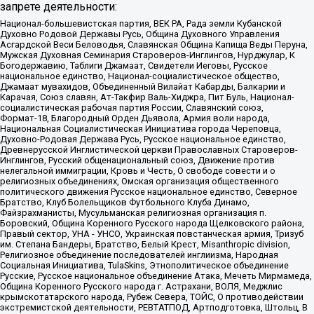
запрете деятельности:
Национал-большевистская партия, ВЕК РА, Рада земли Кубанской
Духовно Родовой Державы Русь, Община Духовного Управления
Асгардской Веси Беловодья, Славянская Община Капища Веды Перуна,
Мужская Духовная Семинария Староверов-Инглингов, Нурджулар, К
Богодержавию, Таблиги Джамаат, Свидетели Иеговы, Русское
национальное единство, Национал-социалистическое общество,
Джамаат мувахидов, Объединенный Вилайат Кабарды, Балкарии и
Карачая, Союз славян, Ат-Такфир Валь-Хиджра, Пит Буль, Национал-
социалистическая рабочая партия России, Славянский союз,
Формат-18, Благородный Орден Дьявола, Армия воли народа,
Национальная Социалистическая Инициатива города Череповца,
Духовно-Родовая Держава Русь, Русское национальное единство,
Древнерусской Инглистической церкви Православных Староверов-
Инглингов, Русский общенациональный союз, Движение против
нелегальной иммиграции, Кровь и Честь, О свободе совести и о
религиозных объединениях, Омская организация общественного
политического движения Русское национальное единство, Северное
Братство, Клуб Болельщиков Футбольного Клуба Динамо,
Файзрахманисты, Мусульманская религиозная организация п.
Боровский, Община Коренного Русского народа Щелковского района,
Правый сектор, УНА - УНСО, Украинская повстанческая армия, Тризуб
им. Степана Бандеры, Братство, Белый Крест, Misanthropic division,
Религиозное объединение последователей инглиизма, Народная
Социальная Инициатива, TulaSkins, Этнополитическое объединение
Русские, Русское национальное объединение Атака, Мечеть Мирмамеда,
Община Коренного Русского народа г. Астрахани, ВОЛЯ, Меджлис
крымскотатарского народа, Рубеж Севера, ТОЙС, О противодействии
экстремистской деятельности, РЕВТАТПОД, Артподготовка, Штольц, В