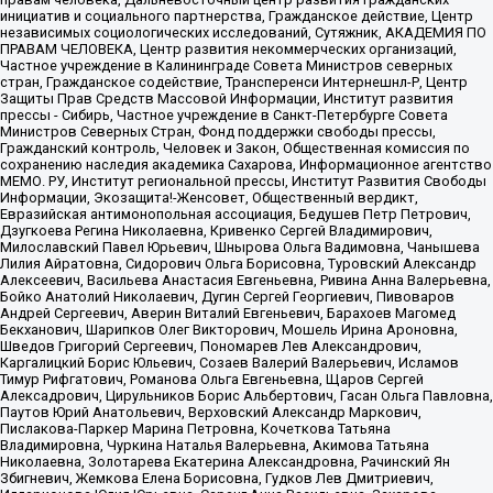
инициатив и социального партнерства, Гражданское действие, Центр
независимых социологических исследований, Сутяжник, АКАДЕМИЯ ПО
ПРАВАМ ЧЕЛОВЕКА, Центр развития некоммерческих организаций,
Частное учреждение в Калининграде Совета Министров северных
стран, Гражданское содействие, Трансперенси Интернешнл-Р, Центр
Защиты Прав Средств Массовой Информации, Институт развития
прессы - Сибирь, Частное учреждение в Санкт-Петербурге Совета
Министров Северных Стран, Фонд поддержки свободы прессы,
Гражданский контроль, Человек и Закон, Общественная комиссия по
сохранению наследия академика Сахарова, Информационное агентство
МЕМО. РУ, Институт региональной прессы, Институт Развития Свободы
Информации, Экозащита!-Женсовет, Общественный вердикт,
Евразийская антимонопольная ассоциация, Бедушев Петр Петрович,
Дзугкоева Регина Николаевна, Кривенко Сергей Владимирович,
Милославский Павел Юрьевич, Шнырова Ольга Вадимовна, Чанышева
Лилия Айратовна, Сидорович Ольга Борисовна, Туровский Александр
Алексеевич, Васильева Анастасия Евгеньевна, Ривина Анна Валерьевна,
Бойко Анатолий Николаевич, Дугин Сергей Георгиевич, Пивоваров
Андрей Сергеевич, Аверин Виталий Евгеньевич, Барахоев Магомед
Бекханович, Шарипков Олег Викторович, Мошель Ирина Ароновна,
Шведов Григорий Сергеевич, Пономарев Лев Александрович,
Каргалицкий Борис Юльевич, Созаев Валерий Валерьевич, Исламов
Тимур Рифгатович, Романова Ольга Евгеньевна, Щаров Сергей
Алексадрович, Цирульников Борис Альбертович, Гасан Ольга Павловна,
Паутов Юрий Анатольевич, Верховский Александр Маркович,
Пислакова-Паркер Марина Петровна, Кочеткова Татьяна
Владимировна, Чуркина Наталья Валерьевна, Акимова Татьяна
Николаевна, Золотарева Екатерина Александровна, Рачинский Ян
Збигневич, Жемкова Елена Борисовна, Гудков Лев Дмитриевич,