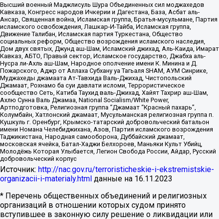
Высший военный Маджлисуль Шура Объединенных сил моджахедов
Кавказа, Конгресс народов Ичкерии и Дагестана, База, Асбат аль-
Ансар, Священная война, Исламская группа, Братья-мусульмане, Партия
исламского освобождения, Лашкар-И-Тайба, Исламская группа,
Движение Талибан, Исламская партия Туркестана, Общество
социальных реформ, Общество возрождения исламского наследия,
Дом двух святых, Джунд аш-Шам, Исламский джихад, Аль-Каида, Имарат
Кавказ, АБТО, Правый сектор, Исламское государство, Джабха аль-
Нусра ли-Ахль аш-Шам, Народное ополчение имени К. Минина и Д.
Пожарского, Аджр от Аллаха Субхану уа Тагьаля SHAM, АУМ Синрике,
Муджахеды джамаата Ат-Тавхида Валь-Джихад, Чистопольский
Джамаат, Рохнамо ба суи давлати исломи, Террористическое
сообщество Сеть, Катиба Таухид валь-Джихад, Хайят Тахрир аш-Шам,
Ахлю Сунна Валь Джамаа, National Socialism/White Power,
Артподготовка, Религиозная группа “Джамаат “Красный пахарь”,
Колумбайн, Хатлонский джамаат, Мусульманская религиозная группа п.
Кушкуль г. Оренбург, Крымско-татарский добровольческий батальон
имени Номана Челебиджихана, Азов, Партия исламского возрождения
Таджикистана, Народная самооборона, Дуббайский джамаат,
московская ячейка, Батал-Хаджи Белхороев, Маньяки Культ Убийц,
Молодёжь Которая Улыбается, Легион Свобода России, Айдар, Русский
добровольческий корпус
Источник:
http://nac.gov.ru/terroristicheskie-i-ekstremistskie-
organizacii-i-materialy.html
данные на
16.11.2023
* Перечень общественных объединений и религиозных
организаций в отношении которых судом принято
вступившее в законную силу решение о ликвидации или