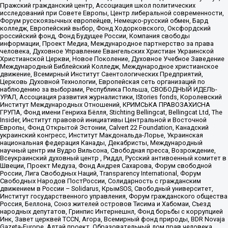
Пражский гражданский центр, Ассоциация школ политических
исследований при Совете Европы, Центр либеральной современности,
Форум русскоязычных европейцев, Немецко-русский обмен, Бард
колледж, Европейский выбор, Фонд Ходорковского, Оксфордский
российский фонд, Фонд Будущее России, Компания свободы
информации, Проект Медиа, Международное партнерство за права
человека, Духовное Управление Евангельских Христиан Украинской
Христианской Церкви, Новое Поколение, Духовное Учебное Заведение
Международный Библейский Колледж, Международное христианское
движение, Всемирный Институт Саентологических Предприятий,
Церковь Духовной Технологии, Европейская сеть организаций по
наблюдению за выборами, Республика Польша, СВОБОДНЫЙ ИДЕЛЬ-
УРАЛ, Ассоциация развития журналистики, IStories fonds, Королевский
Институт Международных Отношений, КРИМСЬКА ПРАВОЗАХИСНА
ГРУПА, Фонд имени Генриха Бёлля, Stichting Bellingcat, Bellingcat Ltd, The
Insider, Институт правовой инициативы Центральной и Восточной
Европы, Фонд Открытой Эстонии, Calvert 22 Foundation, Канадский
украинский конгресс, Институт Макдональда-Лорье, Украинская
национальная федерация Канады, Декабристы, Международный
научный центр им Вудро Вильсона, Свободная пресса, Возрождение,
Всеукраинский духовный центр , Риддл, Русский антивоенный комитет в
Швеции, Проект Медуза, Фонд Андрея Сахарова, Форум свободной
России, Лига Свободных Наций, Transparеncy International, Форум
Свободных Народов ПостРоссии, Солидарность с гражданским
движением в России – Solidarus, КрымSOS, Свободный университет,
Институт государственного управления, Форум гражданского общества
Россия, Беллона, Союз жителей островов Тисима и Хабомаи, Съезд
народных депутатов, Гринпис Интернешнл, Фонд борьбы с коррупцией
Инк, Завет церквей TCCN, Агора, Всемирный фонд природы, BDR Novaja
Gazeta-Europe, Алтай проект, Образовательный дом прав человека