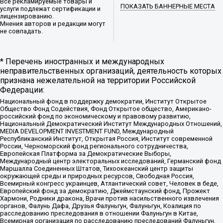
Все рекламируемые товары и
ПОКАЗАТЬ БАННЕРНЫЕ МЕСТА
услуги подлежат сертификации и
лицензированию.
Мнения авторов и редакции могут
не совпадать.
* Перечень иностранных и международных
неправительственных организаций, деятельность которых
признана нежелательной на территории Российской
Федерации:
Национальный фонд в поддержку демократии, Институт Открытое
Общество Фонд Содействия, Фонд Открытое общество, Американо-
российский фонд по экономическому и правовому развитию,
Национальный Демократический Институт Международных Отношений,
MEDIA DEVELOPMENT INVESTMENT FUND, Международный
Республиканский Институт, Открытая Россия, Институт современной
России, Черноморский фонд регионального сотрудничества,
Европейская Платформа за Демократические Выборы,
Международный центр электоральных исследований, Германский фонд
Маршалла Соединенных Штатов, Тихоокеанский центр защиты
окружающей среды и природных ресурсов, Свободная Россия,
Всемирный конгресс украинцев, Атлантический совет, Человек в беде,
Европейский фонд за демократию, Джеймстаунский фонд, Прожект
Хармони, Родники дракона, Врачи против насильственного извлечения
органов, Фалунь Дафа, Друзья Фалуньгун, Фалуньгун, Коалиция по
расследованию преследования в отношении Фалуньгун в Китае,
Всемирная организация по расследованию преследований Фалуньгун,