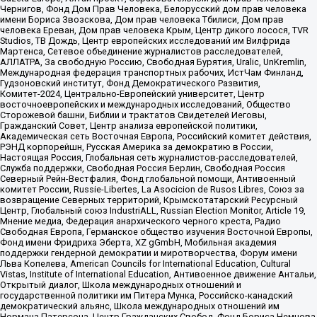
Чернигов, Фонд Дом Прав Человека, Белорусский дом прав человека
имени Бориса Звозскова, Дом прав человека Тбилиси, Дом прав
человека Ереван, Дом прав человека Крым, Центр дикого лосося, TVR
Studios, ТВ Дождь, Центр европейских исследований им Вилфрида
Мартенса, Сетевое объединение журналистов расследователей,
АЛЛАТРА, За свободную Россию, Свободная Бурятия, Uralic, UnKremlin,
Международная федерация транспортных рабочих, ИстЧам Финланд,
Гудзоновский институт, Фонд Демократического Развития,
Комитет-2024, Центрально-Европейский университет, Центр
восточноевропейских и международных исследований, Общество
Сторожевой башни, Библии и трактатов Свидетелей Иеговы,
Гражданский Совет, Центр анализа европейской политики,
Академическая сеть Восточная Европа, Российский комитет действия,
РЭНД корпорейшн, Русская Америка за демократию в России,
Настоящая Россия, Глобальная сеть журналистов-расследователей,
Служба поддержки, Свободная Россия Берлин, Свободная Россия
Северный Рейн-Вестфалия, Фонд глобальной помощи, Антивоенный
комитет России, Russie-Libertes, La Asocicion de Rusos Libres, Союз за
возвращение Северных территорий, Крымскотатарский Ресурсный
Центр, Глобальный союз IndustriALL, Russian Election Monitor, Article 19,
Мнение медиа, Федерация анархического черного креста, Радио
Свободная Европа, Германское общество изучения Восточной Европы,
Фонд имени Фридриха Эберта, XZ gGmbH, Мобильная академия
поддержки гендерной демократии и миротворчества, Форум имени
Льва Копелева, American Councils for International Education, Cultural
Vistas, Institute of International Education, Антивоенное движение Антальи,
Открытый диалог, Школа международных отношений и
государственной политики им Питера Мунка, Российско-канадский
демократический альянс, Школа международных отношений им
Нормана Патерсона, Центр Гражданских Свобод, Фонд Бориса Немцова