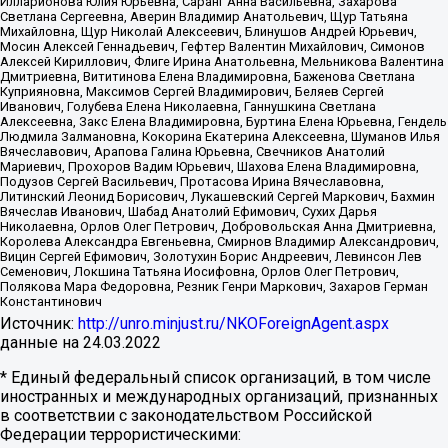
Илларионова Юлия Юрьевна, Саранг Анна Васильевна, Захарова
Светлана Сергеевна, Аверин Владимир Анатольевич, Щур Татьяна
Михайловна, Щур Николай Алексеевич, Блинушов Андрей Юрьевич,
Мосин Алексей Геннадьевич, Гефтер Валентин Михайлович, Симонов
Алексей Кириллович, Флиге Ирина Анатольевна, Мельникова Валентина
Дмитриевна, Вититинова Елена Владимировна, Баженова Светлана
Куприяновна, Максимов Сергей Владимирович, Беляев Сергей
Иванович, Голубева Елена Николаевна, Ганнушкина Светлана
Алексеевна, Закс Елена Владимировна, Буртина Елена Юрьевна, Гендель
Людмила Залмановна, Кокорина Екатерина Алексеевна, Шуманов Илья
Вячеславович, Арапова Галина Юрьевна, Свечников Анатолий
Мариевич, Прохоров Вадим Юрьевич, Шахова Елена Владимировна,
Подузов Сергей Васильевич, Протасова Ирина Вячеславовна,
Литинский Леонид Борисович, Лукашевский Сергей Маркович, Бахмин
Вячеслав Иванович, Шабад Анатолий Ефимович, Сухих Дарья
Николаевна, Орлов Олег Петрович, Добровольская Анна Дмитриевна,
Королева Александра Евгеньевна, Смирнов Владимир Александрович,
Вицин Сергей Ефимович, Золотухин Борис Андреевич, Левинсон Лев
Семенович, Локшина Татьяна Иосифовна, Орлов Олег Петрович,
Полякова Мара Федоровна, Резник Генри Маркович, Захаров Герман
Константинович
Источник:
http://unro.minjust.ru/NKOForeignAgent.aspx
данные на
24.03.2022
* Единый федеральный список организаций, в том числе
иностранных и международных организаций, признанных
в соответствии с законодательством Российской
Федерации террористическими: