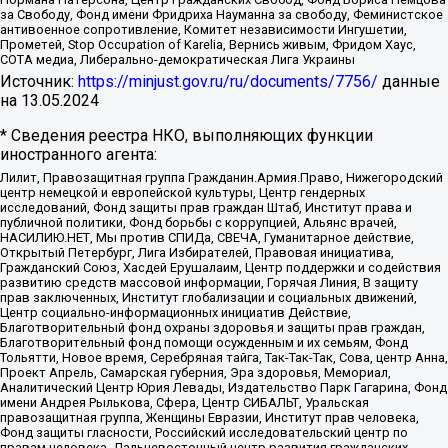
за Свободу, Фонд имени Фридриха Науманна за свободу, Феминистское
антивоенное сопротивление, Комитет независимости Ингушетии,
Прометей, Stop Occupation of Karelia, Вернись живым, Фридом Хаус,
СОТА медиа, Либерально-демократическая Лига Украины
Источник:
https://minjust.gov.ru/ru/documents/7756/
данные
на
13.05.2024
* Сведения реестра НКО, выполняющих функции
иностранного агента:
Лилит, Правозащитная группа Гражданин.Армия.Право, Нижегородский
центр немецкой и европейской культуры, Центр гендерных
исследований, Фонд защиты прав граждан Штаб, Институт права и
публичной политики, Фонд борьбы с коррупцией, Альянс врачей,
НАСИЛИЮ.НЕТ, Мы против СПИДа, СВЕЧА, Гуманитарное действие,
Открытый Петербург, Лига Избирателей, Правовая инициатива,
Гражданский Союз, Хасдей Ерушалаим, Центр поддержки и содействия
развитию средств массовой информации, Горячая Линия, В защиту
прав заключенных, Институт глобализации и социальных движений,
Центр социально-информационных инициатив Действие,
Благотворительный фонд охраны здоровья и защиты прав граждан,
Благотворительный фонд помощи осужденным и их семьям, Фонд
Тольятти, Новое время, Серебряная тайга, Так-Так-Так, Сова, центр Анна,
Проект Апрель, Самарская губерния, Эра здоровья, Мемориал,
Аналитический Центр Юрия Левады, Издательство Парк Гагарина, Фонд
имени Андрея Рылькова, Сфера, Центр СИБАЛЬТ, Уральская
правозащитная группа, Женщины Евразии, Институт прав человека,
Фонд защиты гласности, Российский исследовательский центр по
правам человека, Дальневосточный центр развития гражданских