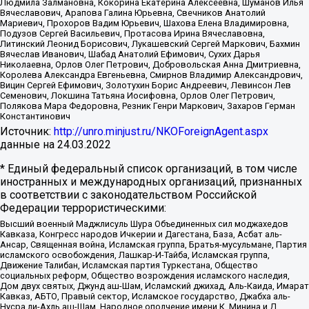
Людмила Залмановна, Кокорина Екатерина Алексеевна, Шуманов Илья
Вячеславович, Арапова Галина Юрьевна, Свечников Анатолий
Мариевич, Прохоров Вадим Юрьевич, Шахова Елена Владимировна,
Подузов Сергей Васильевич, Протасова Ирина Вячеславовна,
Литинский Леонид Борисович, Лукашевский Сергей Маркович, Бахмин
Вячеслав Иванович, Шабад Анатолий Ефимович, Сухих Дарья
Николаевна, Орлов Олег Петрович, Добровольская Анна Дмитриевна,
Королева Александра Евгеньевна, Смирнов Владимир Александрович,
Вицин Сергей Ефимович, Золотухин Борис Андреевич, Левинсон Лев
Семенович, Локшина Татьяна Иосифовна, Орлов Олег Петрович,
Полякова Мара Федоровна, Резник Генри Маркович, Захаров Герман
Константинович
Источник:
http://unro.minjust.ru/NKOForeignAgent.aspx
данные на
24.03.2022
* Единый федеральный список организаций, в том числе
иностранных и международных организаций, признанных
в соответствии с законодательством Российской
Федерации террористическими:
Высший военный Маджлисуль Шура Объединенных сил моджахедов
Кавказа, Конгресс народов Ичкерии и Дагестана, База, Асбат аль-
Ансар, Священная война, Исламская группа, Братья-мусульмане, Партия
исламского освобождения, Лашкар-И-Тайба, Исламская группа,
Движение Талибан, Исламская партия Туркестана, Общество
социальных реформ, Общество возрождения исламского наследия,
Дом двух святых, Джунд аш-Шам, Исламский джихад, Аль-Каида, Имарат
Кавказ, АБТО, Правый сектор, Исламское государство, Джабха аль-
Нусра ли-Ахль аш-Шам, Народное ополчение имени К. Минина и Д.