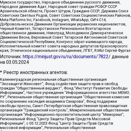
Мужское государство, Народное объединение русского движения,
Народное движение Адат, Народный совет граждан РСФСР СССР
Архангельской области, Проект Штурм, Граждане СССР, Держава Союз
Советских Светлых Родов, Совет Советских Социалистических Районов,
Meta Platforms Inc, Facebook, Instagram, WhatsApp, СИЧ-С14,
Добровольческое Движение Организации украинских националистов,
Черный Комитет, Татарстанское Региональное Всетатарское
общественное движение, Невоград, Молодежное Демократическое
Движение Весна, Верховный Совет Татарской Автономной Советской
Социалистической Республики, Конгресс ойрат-калмыцкого народа,
Исполнительный комитет совета народных депутатов Красноярского
края, Этническое национальное объединение, ЛГБТ, Я.МЫ Сергей Фургал
Источник:
https://minjust.gov.ru/ru/documents/7822/
данные
на
03.05.2024
* Реестр иностранных агентов:
Калининградская региональная общественная организация "Экозащита!-Женсовет", Фонд содействия защите прав и свобод граждан "Общественный вердикт", Фонд "Институт Развития Свободы Информации", Частное учреждение "Информационное агентство МЕМО. РУ", Региональная общественная организация "Общественная комиссия по сохранению наследия академика Сахарова", Фонд поддержки свободы прессы, Санкт-Петербургская общественная правозащитная организация "Гражданский контроль", Межрегиональная общественная организация "Информационно-просветительский центр "Мемориал", Региональный Фонд "Центр Защиты Прав Средств Массовой Информации", с 05.12.2023 Фонд "Центр Защиты Прав Средств массовой информации", Региональная общественная благотворительная организация помощи беженцам и мигрантам "Гражданское содействие", Негосударственное образовательное учреждение дополнительного профессионального образования (повышение квалификации) специалистов "АКАДЕМИЯ ПО ПРАВАМ ЧЕЛОВЕКА", Свердловская региональная общественная организация "Сутяжник", Автономная некоммерческая организация "Центр независимых социологических исследований", Союз общественных объединений "Российский исследовательский центр по правам человека", Региональное общественное учреждение научно-информационный центр "МЕМОРИАЛ", Некоммерческая организация "Фонд защиты гласности", Автономная некоммерческая организация "Институт прав человека", Городская общественная организация "Екатеринбургское общество "МЕМОРИАЛ", Городская общественная организация "Рязанское историко-просветительское и правозащитное общество "Мемориал" (Рязанский Мемориал), Челябинский региональный орган общественной самодеятельности – женское общественное объединение "Женщины Евразии", Челябинский региональный орган общественной самодеятельности "Уральская правозащитная группа", Фонд содействия защите здоровья и социальной справедливости имени Андрея Рылькова, Автономная Некоммерческая Организация "Аналитический Центр Юрия Левады", Автономная некоммерческая организация социальной поддержки населения "Проект Апрель", Региональная общественная организация помощи женщинам и детям, находящимся в кризисной ситуации "Информационно-методический центр "Анна", Фонд содействия развитию массовых коммуникаций и правовому просвещению "Так-так-Так", Фонд содействия устойчивому развитию "Серебряная тайга", Свердловский региональный общественный фонд социальных проектов "Новое время", "Idel.Реалии", Кавказ.Реалии, Крым.Реалии, Телеканал Настоящее Время, Татаро-башкирская служба Радио Свобода (Azatliq Radiosi), Радио Свободная Европа/Радио Свобода (PCE/PC), "Сибирь.Реалии", "Фактограф", Благотворительный фонд помощи осужденным и их семьям, Автономная некоммерческая организация "Институт глобализации и социальных движений", Фонд "В защиту прав заключенных", Частное учреждение "Центр поддержки и содействия развитию средств массовой информации", Пензенский региональный общественный благотворительный фонд "Гражданский союз", "Север.Реалии", Некоммерческая организация Фонд "Правовая инициатива", Общество с ограниченной ответственностью "Радио Свободная Европа/Радио Свобода", Чешское информационное агентство "MEDIUM-ORIENT", Красноярская региональная общественная организация "Мы против СПИДа", Камалягин Денис Николаевич, Маркелов Сергей Евгеньевич, Пономарев Лев Александрович, Савицкая Людмила Алексеевна, Автономная некоммерческая организация "Центр по работе с проблемой насилия "НАСИЛИЮ.НЕТ", Межрегиональный профессиональный союз работников здравоохранения "Альянс врачей", Юридическое лицо, зарегистрированное в Латвийской Республике, SIA "Medusa Project" (регистрационный номер 40103797863, дата регистрации 10.06.2014), Некоммерческая организация "Фонд по борьбе с коррупцией", Автономная некоммерческая организация "Институт права и публичной политики", Баданин Роман Сергеевич, Гликин Максим Александрович, Железнова Мария Михайловна, Лукьянова Юлия Сергеевна, Маетная Елизавета Витальевна, Маняхин Петр Борисович, Чуракова Ольга Владимировна, Ярош Юлия Петровна, Юридическое лицо "The Insider SIA", зарегистрированное в Риге, Латвийская Республика (дата регистрации 26.06.2015), являющееся администратором доменного имени интернет-издания "The Insider SIA", https://theins.ru, Постернак Алексей Евгеньевич, Рубин Михаил Аркадьевич, Анин Роман Александрович, Юридическое лицо Istories fonds, зарегистрированное в Латвийской Республике (регистрационный номер 50008295751, дата регистрации 24.02.2020), Великовский Дмитрий Александрович, Долинина Ирина Николаевна, Мароховская Алеся Алексеевна, Шлейнов Роман Юрьевич, Шмагун Олеся Валентиновна, Общество с ограниченной ответственностью "Альтаир 2021", Общество с ограниченной ответственностью "Вега 2021", Общество с ограниченной ответственностью "Главный редактор 2021", Общество с ограниченной ответственностью "Ромашки монолит", Важенков Артем Валерьевич, Ивановская областная общественная организация "Центр гендерных исследований", Гурман Юрий Альбертович, Медиапроект "ОВД-Инфо", Егоров Владимир Владимирович, Жилинский Владимир Александрович, Общество с ограниченной ответственностью "ЗП", Иванова София Юрьевна, Карезина Инна Павловна, Кильтау Екатерина Викторовна, Петров Алексей Викторович, Пискунов Сергей Евгеньевич, Смирнов Сергей Сергеевич, Тихонов Михаил Сергеевич, Общество с ограниченной ответственностью "ЖУРНАЛИСТ-ИНОСТРАННЫЙ АГЕНТ", Арапова Галина Юрьевна, Вольтская Татьяна Анатольевна, Американская компания "Mason G.E.S. Anonymous Foundation" (США), являющаяся владельцем интернет-издания https://mnews.world/, Компания "Stichting Bellingcat", зарегистрированная в Нидерландах (дата регистрации 11.07.2018), Захаров Андрей Вячеславович, Клепиковская Екатерина Дмитриевна, Общество с ограниченной ответственностью "МЕМО", Перл Роман Александрович, Симонов Евгений Алексеевич, Соловьева Елена Анатольевна, Сотников Даниил Владимирович, Сурначева Елизавета Дмитриевна, Автономная некоммерческая организация по защите прав человека и информированию населения "Якутия – Наше Мнение", Общество с ограниченной ответственностью "Москоу диджитал медиа", с 26.01.2023 Общество с ограниченной ответственностью "Чайка Белые сады", Ветошкина Валерия Валерьевна, Заговора Максим Александрович, Межрегиональное общественное движение "Российская ЛГБТ - сеть", Оленичев Максим Владимирович, Павлов Иван Юрьевич, Скворцова Елена Сергеевна, Общество с ограниченной ответственностью "Как бы инагент", Кочетков Игорь Викторович, Общество с ограниченной ответственностью "Честные выборы", Еланчик Олег Александрович, Общество с ограниченной ответственностью "Нобелевский призыв", Гималова Регина Эмилевна, Григорьев Андрей Валерьевич, Григорьева Алина Александровна, Ассоциация по содействию защите прав призывников, альтернативнослужащих и военнослужащих "Правозащитная группа "Гражданин.Армия.Право", Хисамова Регина Фаритовна, Автономная некоммерческая организация по реализации социально-правовых программ "Лилит", Дальневосточное общественное движение "Маяк", Санкт-Петербургская ЛГБТ-инициативная группа "Выход", Инициативная группа ЛГБТ+ "Реверс", Алексеев Андрей Викторович, Бекбулатова Таисия Львовна, Беляев Иван Михайлович, Владыкина Елена Сергеевна, Гельман Марат Александрович, Никульшина Вероника Юрьевна, Толоконникова Надежда Андреевна, Шендерович Виктор Анатольевич, Общество с ограниченной ответственностью "Данное сообщение", Общество с ограниченной ответственностью Издательский дом "Новая глава", Айнбиндер Александра Александровна, Московский комьюнити-центр для ЛГБТ+инициатив, Благотворительный фонд развития филантропии, Deutsche Welle (Германия, Kurt-Schumacher-Strasse 3, 53113 Bonn), Борзунова Мария Михайловна, Воробьев Виктор Викторович, Голубева Анна Львовна, Константинова Алла Михайловна, Малкова Ирина Владимировна, Мурадов Мурад Абдулгалимович, Осетинская Елизавета Николаевна, Понасенков Евгений Николаевич, Ганапольский Матвей Юрьевич, Киселев Евгений Алексеевич, Борухович Ирина Григорьевна, Дремин Иван Тимофеевич, Дубровский Дмитрий Викторович, Красноярская региональная общественная организация поддержки и развития альтернативных образовательных технологий и межкультурных коммуникаций "ИНТЕРРА", Маяковская Екатерина Алексеевна, Фейгин Марк Захарович, Филимонов Андрей Викторович, Дзугкоева Регина Николаевна, Доброхотов Роман Александрович, Дудь Юрий Александрович, Елкин Сергей Владимирович, Кругликов Кирилл Игоревич, Сабунаева Мария Леонидовна, Семенов Алексей Владимирович, Шаинян Карен Багратович, Шульман Екатерина Михайловна, Асафьев Артур Валерьевич, Вахштайн Виктор Семенович, Венедиктов Алексей Алексеевич, Лушникова Екатерина Евгеньевна, Волков Леонид Михайлович, Невзоров Александр Глебович, Пархоменко Сергей Борисович, Сироткин Ярослав Николаевич, Кара-Мурза Владимир Владимирович, Баранова Наталья Владимировна, Гозман Леонид Яковлевич, Кагарлицкий Борис Юльевич, Климарев Михаил Валерьевич, Милов Владимир Станиславович, Автономная некоммерческая организация Краснодарский центр современного искусства "Типография", Моргенштерн Алишер Тагирович, Соболь Любовь Эдуардовна, Общество с ограниченной ответственностью "ЛИЗА НОРМ", Каспаров Гарри Кимович, Ходорковский Михаил Борисович, Общество с ограниченной ответственностью "Апрельские тезисы", Данилович Ирина Брониславовна, Кашин Олег Владимирович, Петров Николай Владимирович, Пивоваров Алексей Владимирович, Соколов Михаил Владимирович, Цветкова Юлия Владимировна, Чичваркин Евгений Александрович, Комитет против пыток/Команда против пыток, Общество с ограниченной ответственностью "Первый научный", Общество с ограниченной ответственностью "Вертолет и ко", Белоцерковская Вероника Борисовна, Кац Максим Евгеньевич, Лазарева Татьяна Юрьевна, Шаведдинов Руслан Табризович, Яшин Илья Валерьевич, Общество с ограниченной ответственностью "Иноагент ААВ", Алешковский Дмитрий Петрович, Альбац Евгения Марковна, Быков Дмитрий Львович, Галямина Юлия Евгеньевна, Лойко Сергей Леонидович, Мартынов Кирилл Константинович, Медведев Сергей Александрович, Крашенинников Федор Геннадиевич, Гордеева Катерина Вл