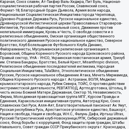
Карачая, Союз славян, Ат-Такфир Валь-Хиджра, Пит Буль, Национал-
социалистическая рабочая партия России, Славянский союз,
Формат-18, Благородный Орден Дьявола, Армия воли народа,
Национальная Социалистическая Инициатива города Череповца,
Духовно-Родовая Держава Русь, Русское национальное единство,
Древнерусской Инглистической церкви Православных Староверов-
Инглингов, Русский общенациональный союз, Движение против
нелегальной иммиграции, Кровь и Честь, О свободе совести и о
религиозных объединениях, Омская организация общественного
политического движения Русское национальное единство, Северное
Братство, Клуб Болельщиков Футбольного Клуба Динамо,
Файзрахманисты, Мусульманская религиозная организация п.
Боровский, Община Коренного Русского народа Щелковского района,
Правый сектор, УНА - УНСО, Украинская повстанческая армия, Тризуб
им. Степана Бандеры, Братство, Белый Крест, Misanthropic division,
Религиозное объединение последователей инглиизма, Народная
Социальная Инициатива, TulaSkins, Этнополитическое объединение
Русские, Русское национальное объединение Атака, Мечеть Мирмамеда,
Община Коренного Русского народа г. Астрахани, ВОЛЯ, Меджлис
крымскотатарского народа, Рубеж Севера, ТОЙС, О противодействии
экстремистской деятельности, РЕВТАТПОД, Артподготовка, Штольц, В
честь иконы Божией Матери Державная, Сектор 16, Независимость,
Фирма, Молодежная правозащитная группа МПГ, Курсом Правды и
Единения, Каракольская инициативная группа, Автоград Крю, Союз
Славянских Сил Руси, Алля-Аят, Благотворительный пансионат Ак Умут,
Русская республика Русь, Арестантское уголовное единство, Башкорт,
Нация и свобода, Нация и свобода, W.H.С., Фалунь Дафа, Иртыш Ultras,
Русский Патриотический клуб-Новокузнецк/РПК, Сибирский державный
союз, Фонд борьбы с коррупцией, Фонд защиты прав граждан, Штабы
Навального, Совет граждан СССР Прикубанского округа г. Краснодара,