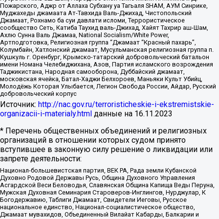
Пожарского, Аджр от Аллаха Субхану уа Тагьаля SHAM, АУМ Синрике,
Муджахеды джамаата Ат-Тавхида Валь-Джихад, Чистопольский
Джамаат, Рохнамо ба суи давлати исломи, Террористическое
сообщество Сеть, Катиба Таухид валь-Джихад, Хайят Тахрир аш-Шам,
Ахлю Сунна Валь Джамаа, National Socialism/White Power,
Артподготовка, Религиозная группа “Джамаат “Красный пахарь”,
Колумбайн, Хатлонский джамаат, Мусульманская религиозная группа п.
Кушкуль г. Оренбург, Крымско-татарский добровольческий батальон
имени Номана Челебиджихана, Азов, Партия исламского возрождения
Таджикистана, Народная самооборона, Дуббайский джамаат,
московская ячейка, Батал-Хаджи Белхороев, Маньяки Культ Убийц,
Молодёжь Которая Улыбается, Легион Свобода России, Айдар, Русский
добровольческий корпус
Источник:
http://nac.gov.ru/terroristicheskie-i-ekstremistskie-
organizacii-i-materialy.html
данные на
16.11.2023
* Перечень общественных объединений и религиозных
организаций в отношении которых судом принято
вступившее в законную силу решение о ликвидации или
запрете деятельности:
Национал-большевистская партия, ВЕК РА, Рада земли Кубанской
Духовно Родовой Державы Русь, Община Духовного Управления
Асгардской Веси Беловодья, Славянская Община Капища Веды Перуна,
Мужская Духовная Семинария Староверов-Инглингов, Нурджулар, К
Богодержавию, Таблиги Джамаат, Свидетели Иеговы, Русское
национальное единство, Национал-социалистическое общество,
Джамаат мувахидов, Объединенный Вилайат Кабарды, Балкарии и