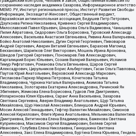
Гражданский контроль, Человек и Закон, Общественная комиссия по
сохранению наследия академика Сахарова, Информационное агентство
МЕМО. РУ, Институт региональной прессы, Институт Развития Свободы
Информации, Экозащита!-Женсовет, Общественный вердикт,
Евразийская антимонопольная ассоциация, Бедушев Петр Петрович,
Дзугкоева Регина Николаевна, Кривенко Сергей Владимирович,
Милославский Павел Юрьевич, Шнырова Ольга Вадимовна, Чанышева
Лилия Айратовна, Сидорович Ольга Борисовна, Туровский Александр
Алексеевич, Васильева Анастасия Евгеньевна, Ривина Анна Валерьевна,
Бойко Анатолий Николаевич, Дугин Сергей Георгиевич, Пивоваров
Андрей Сергеевич, Аверин Виталий Евгеньевич, Барахоев Магомед
Бекханович, Шарипков Олег Викторович, Мошель Ирина Ароновна,
Шведов Григорий Сергеевич, Пономарев Лев Александрович,
Каргалицкий Борис Юльевич, Созаев Валерий Валерьевич, Исламов
Тимур Рифгатович, Романова Ольга Евгеньевна, Щаров Сергей
Алексадрович, Цирульников Борис Альбертович, Гасан Ольга Павловна,
Паутов Юрий Анатольевич, Верховский Александр Маркович,
Пислакова-Паркер Марина Петровна, Кочеткова Татьяна
Владимировна, Чуркина Наталья Валерьевна, Акимова Татьяна
Николаевна, Золотарева Екатерина Александровна, Рачинский Ян
Збигневич, Жемкова Елена Борисовна, Гудков Лев Дмитриевич,
Илларионова Юлия Юрьевна, Саранг Анна Васильевна, Захарова
Светлана Сергеевна, Аверин Владимир Анатольевич, Щур Татьяна
Михайловна, Щур Николай Алексеевич, Блинушов Андрей Юрьевич,
Мосин Алексей Геннадьевич, Гефтер Валентин Михайлович, Симонов
Алексей Кириллович, Флиге Ирина Анатольевна, Мельникова Валентина
Дмитриевна, Вититинова Елена Владимировна, Баженова Светлана
Куприяновна, Максимов Сергей Владимирович, Беляев Сергей
Иванович, Голубева Елена Николаевна, Ганнушкина Светлана
Алексеевна, Закс Елена Владимировна, Буртина Елена Юрьевна, Гендель