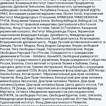
движение, Всемирный Институт Саентологических Предприятий,
Церковь Духовной Технологии, Европейская сеть организаций по
наблюдению за выборами, Республика Польша, СВОБОДНЫЙ ИДЕЛЬ-
УРАЛ, Ассоциация развития журналистики, IStories fonds, Королевский
Институт Международных Отношений, КРИМСЬКА ПРАВОЗАХИСНА
ГРУПА, Фонд имени Генриха Бёлля, Stichting Bellingcat, Bellingcat Ltd, The
Insider, Институт правовой инициативы Центральной и Восточной
Европы, Фонд Открытой Эстонии, Calvert 22 Foundation, Канадский
украинский конгресс, Институт Макдональда-Лорье, Украинская
национальная федерация Канады, Декабристы, Международный
научный центр им Вудро Вильсона, Свободная пресса, Возрождение,
Всеукраинский духовный центр , Риддл, Русский антивоенный комитет в
Швеции, Проект Медуза, Фонд Андрея Сахарова, Форум свободной
России, Лига Свободных Наций, Transparеncy International, Форум
Свободных Народов ПостРоссии, Солидарность с гражданским
движением в России – Solidarus, КрымSOS, Свободный университет,
Институт государственного управления, Форум гражданского общества
Россия, Беллона, Союз жителей островов Тисима и Хабомаи, Съезд
народных депутатов, Гринпис Интернешнл, Фонд борьбы с коррупцией
Инк, Завет церквей TCCN, Агора, Всемирный фонд природы, BDR Novaja
Gazeta-Europe, Алтай проект, Образовательный дом прав человека
Чернигов, Фонд Дом Прав Человека, Белорусский дом прав человека
имени Бориса Звозскова, Дом прав человека Тбилиси, Дом прав
человека Ереван, Дом прав человека Крым, Центр дикого лосося, TVR
Studios, ТВ Дождь, Центр европейских исследований им Вилфрида
Мартенса, Сетевое объединение журналистов расследователей,
АЛЛАТРА, За свободную Россию, Свободная Бурятия, Uralic, UnKremlin,
Международная федерация транспортных рабочих, ИстЧам Финланд,
Гудзоновский институт, Фонд Демократического Развития,
Комитет-2024, Центрально-Европейский университет, Центр