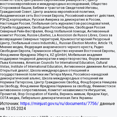
восточноевропейских и международных исследований, Общество
Сторожевой башни, Библии и трактатов Свидетелей Иеговы,
Гражданский Совет, Центр анализа европейской политики,
Академическая сеть Восточная Европа, Российский комитет действия,
РЭНД корпорейшн, Русская Америка за демократию в России,
Настоящая Россия, Глобальная сеть журналистов-расследователей,
Служба поддержки, Свободная Россия Берлин, Свободная Россия
Северный Рейн-Вестфалия, Фонд глобальной помощи, Антивоенный
комитет России, Russie-Libertes, La Asocicion de Rusos Libres, Союз за
возвращение Северных территорий, Крымскотатарский Ресурсный
Центр, Глобальный союз IndustriALL, Russian Election Monitor, Article 19,
Мнение медиа, Федерация анархического черного креста, Радио
Свободная Европа, Германское общество изучения Восточной Европы,
Фонд имени Фридриха Эберта, XZ gGmbH, Мобильная академия
поддержки гендерной демократии и миротворчества, Форум имени
Льва Копелева, American Councils for International Education, Cultural
Vistas, Institute of International Education, Антивоенное движение Антальи,
Открытый диалог, Школа международных отношений и
государственной политики им Питера Мунка, Российско-канадский
демократический альянс, Школа международных отношений им
Нормана Патерсона, Центр Гражданских Свобод, Фонд Бориса Немцова
за Свободу, Фонд имени Фридриха Науманна за свободу, Феминистское
антивоенное сопротивление, Комитет независимости Ингушетии,
Прометей, Stop Occupation of Karelia, Вернись живым, Фридом Хаус,
СОТА медиа, Либерально-демократическая Лига Украины
Источник:
https://minjust.gov.ru/ru/documents/7756/
данные
на
13.05.2024