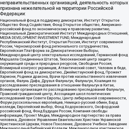
неправительственных организаций, деятельность которых
признана нежелательной на территории Российской
Федерации:
Национальный фонд в поддержку демократии, Институт Открытое
Общество Фонд Содействия, Фонд Открытое общество, Американо-
российский фонд по экономическому и правовому развитию,
Национальный Демократический Институт Международных Отношений,
MEDIA DEVELOPMENT INVESTMENT FUND, Международный
Республиканский Институт, Открытая Россия, Институт современной
России, Черноморский фонд регионального сотрудничества,
Европейская Платформа за Демократические Выборы,
Международный центр электоральных исследований, Германский фонд
Маршалла Соединенных Штатов, Тихоокеанский центр защиты
окружающей среды и природных ресурсов, Свободная Россия,
Всемирный конгресс украинцев, Атлантический совет, Человек в беде,
Европейский фонд за демократию, Джеймстаунский фонд, Прожект
Хармони, Родники дракона, Врачи против насильственного извлечения
органов, Фалунь Дафа, Друзья Фалуньгун, Фалуньгун, Коалиция по
расследованию преследования в отношении Фалуньгун в Китае,
Всемирная организация по расследованию преследований Фалуньгун,
Пражский гражданский центр, Ассоциация школ политических
исследований при Совете Европы, Центр либеральной современности,
Форум русскоязычных европейцев, Немецко-русский обмен, Бард
колледж, Европейский выбор, Фонд Ходорковского, Оксфордский
российский фонд, Фонд Будущее России, Компания свободы
информации, Проект Медиа, Международное партнерство за права
человека, Духовное Управление Евангельских Христиан Украинской
Христианской Церкви, Новое Поколение, Духовное Учебное Заведение
Международный Библейский Колледж, Международное христианское