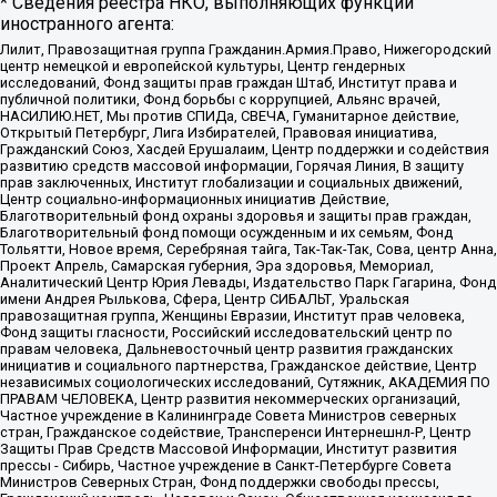
* Сведения реестра НКО, выполняющих функции
иностранного агента:
Лилит, Правозащитная группа Гражданин.Армия.Право, Нижегородский
центр немецкой и европейской культуры, Центр гендерных
исследований, Фонд защиты прав граждан Штаб, Институт права и
публичной политики, Фонд борьбы с коррупцией, Альянс врачей,
НАСИЛИЮ.НЕТ, Мы против СПИДа, СВЕЧА, Гуманитарное действие,
Открытый Петербург, Лига Избирателей, Правовая инициатива,
Гражданский Союз, Хасдей Ерушалаим, Центр поддержки и содействия
развитию средств массовой информации, Горячая Линия, В защиту
прав заключенных, Институт глобализации и социальных движений,
Центр социально-информационных инициатив Действие,
Благотворительный фонд охраны здоровья и защиты прав граждан,
Благотворительный фонд помощи осужденным и их семьям, Фонд
Тольятти, Новое время, Серебряная тайга, Так-Так-Так, Сова, центр Анна,
Проект Апрель, Самарская губерния, Эра здоровья, Мемориал,
Аналитический Центр Юрия Левады, Издательство Парк Гагарина, Фонд
имени Андрея Рылькова, Сфера, Центр СИБАЛЬТ, Уральская
правозащитная группа, Женщины Евразии, Институт прав человека,
Фонд защиты гласности, Российский исследовательский центр по
правам человека, Дальневосточный центр развития гражданских
инициатив и социального партнерства, Гражданское действие, Центр
независимых социологических исследований, Сутяжник, АКАДЕМИЯ ПО
ПРАВАМ ЧЕЛОВЕКА, Центр развития некоммерческих организаций,
Частное учреждение в Калининграде Совета Министров северных
стран, Гражданское содействие, Трансперенси Интернешнл-Р, Центр
Защиты Прав Средств Массовой Информации, Институт развития
прессы - Сибирь, Частное учреждение в Санкт-Петербурге Совета
Министров Северных Стран, Фонд поддержки свободы прессы,