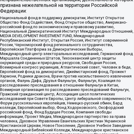
признана нежелательной на территории Российской
Федерации:
Национальный фонд в поддержку демократии, Институт Открытое
Общество Фонд Содействия, Фонд Открытое общество, Американо-
российский фонд по экономическому и правовому развитию,
Национальный Демократический Институт Международных Отношений,
MEDIA DEVELOPMENT INVESTMENT FUND, Международный
Республиканский Институт, Открытая Россия, Институт современной
России, Черноморский фонд регионального сотрудничества,
Европейская Платформа за Демократические Выборы,
Международный центр электоральных исследований, Германский фонд
Маршалла Соединенных Штатов, Тихоокеанский центр защиты
окружающей среды и природных ресурсов, Свободная Россия,
Всемирный конгресс украинцев, Атлантический совет, Человек в беде,
Европейский фонд за демократию, Джеймстаунский фонд, Прожект
Хармони, Родники дракона, Врачи против насильственного извлечения
органов, Фалунь Дафа, Друзья Фалуньгун, Фалуньгун, Коалиция по
расследованию преследования в отношении Фалуньгун в Китае,
Всемирная организация по расследованию преследований Фалуньгун,
Пражский гражданский центр, Ассоциация школ политических
исследований при Совете Европы, Центр либеральной современности,
Форум русскоязычных европейцев, Немецко-русский обмен, Бард
колледж, Европейский выбор, Фонд Ходорковского, Оксфордский
российский фонд, Фонд Будущее России, Компания свободы
информации, Проект Медиа, Международное партнерство за права
человека, Духовное Управление Евангельских Христиан Украинской
Христианской Церкви, Новое Поколение, Духовное Учебное Заведение
Международный Библейский Колледж, Международное христианское