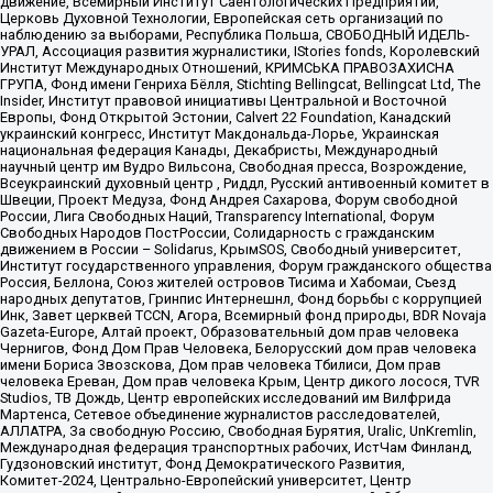
движение, Всемирный Институт Саентологических Предприятий,
Церковь Духовной Технологии, Европейская сеть организаций по
наблюдению за выборами, Республика Польша, СВОБОДНЫЙ ИДЕЛЬ-
УРАЛ, Ассоциация развития журналистики, IStories fonds, Королевский
Институт Международных Отношений, КРИМСЬКА ПРАВОЗАХИСНА
ГРУПА, Фонд имени Генриха Бёлля, Stichting Bellingcat, Bellingcat Ltd, The
Insider, Институт правовой инициативы Центральной и Восточной
Европы, Фонд Открытой Эстонии, Calvert 22 Foundation, Канадский
украинский конгресс, Институт Макдональда-Лорье, Украинская
национальная федерация Канады, Декабристы, Международный
научный центр им Вудро Вильсона, Свободная пресса, Возрождение,
Всеукраинский духовный центр , Риддл, Русский антивоенный комитет в
Швеции, Проект Медуза, Фонд Андрея Сахарова, Форум свободной
России, Лига Свободных Наций, Transparеncy International, Форум
Свободных Народов ПостРоссии, Солидарность с гражданским
движением в России – Solidarus, КрымSOS, Свободный университет,
Институт государственного управления, Форум гражданского общества
Россия, Беллона, Союз жителей островов Тисима и Хабомаи, Съезд
народных депутатов, Гринпис Интернешнл, Фонд борьбы с коррупцией
Инк, Завет церквей TCCN, Агора, Всемирный фонд природы, BDR Novaja
Gazeta-Europe, Алтай проект, Образовательный дом прав человека
Чернигов, Фонд Дом Прав Человека, Белорусский дом прав человека
имени Бориса Звозскова, Дом прав человека Тбилиси, Дом прав
человека Ереван, Дом прав человека Крым, Центр дикого лосося, TVR
Studios, ТВ Дождь, Центр европейских исследований им Вилфрида
Мартенса, Сетевое объединение журналистов расследователей,
АЛЛАТРА, За свободную Россию, Свободная Бурятия, Uralic, UnKremlin,
Международная федерация транспортных рабочих, ИстЧам Финланд,
Гудзоновский институт, Фонд Демократического Развития,
Комитет-2024, Центрально-Европейский университет, Центр