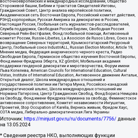
восточноевропейских и международных исследований, Общество
Сторожевой башни, Библии и трактатов Свидетелей Иеговы,
Гражданский Совет, Центр анализа европейской политики,
Академическая сеть Восточная Европа, Российский комитет действия,
РЭНД корпорейшн, Русская Америка за демократию в России,
Настоящая Россия, Глобальная сеть журналистов-расследователей,
Служба поддержки, Свободная Россия Берлин, Свободная Россия
Северный Рейн-Вестфалия, Фонд глобальной помощи, Антивоенный
комитет России, Russie-Libertes, La Asocicion de Rusos Libres, Союз за
возвращение Северных территорий, Крымскотатарский Ресурсный
Центр, Глобальный союз IndustriALL, Russian Election Monitor, Article 19,
Мнение медиа, Федерация анархического черного креста, Радио
Свободная Европа, Германское общество изучения Восточной Европы,
Фонд имени Фридриха Эберта, XZ gGmbH, Мобильная академия
поддержки гендерной демократии и миротворчества, Форум имени
Льва Копелева, American Councils for International Education, Cultural
Vistas, Institute of International Education, Антивоенное движение Антальи,
Открытый диалог, Школа международных отношений и
государственной политики им Питера Мунка, Российско-канадский
демократический альянс, Школа международных отношений им
Нормана Патерсона, Центр Гражданских Свобод, Фонд Бориса Немцова
за Свободу, Фонд имени Фридриха Науманна за свободу, Феминистское
антивоенное сопротивление, Комитет независимости Ингушетии,
Прометей, Stop Occupation of Karelia, Вернись живым, Фридом Хаус,
СОТА медиа, Либерально-демократическая Лига Украины
Источник:
https://minjust.gov.ru/ru/documents/7756/
данные
на
13.05.2024
* Сведения реестра НКО, выполняющих функции