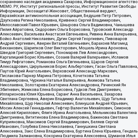
сохранению наследия академика Сахарова, Информационное агентство
МЕМО. РУ, Институт региональной прессы, Институт Развития Свободы
Информации, Экозащита!-Женсовет, Общественный вердикт,
Евразийская антимонопольная ассоциация, Бедушев Петр Петрович,
Дзугкоева Регина Николаевна, Кривенко Сергей Владимирович,
Милославский Павел Юрьевич, Шнырова Ольга Вадимовна, Чанышева
Лилия Айратовна, Сидорович Ольга Борисовна, Туровский Александр
Алексеевич, Васильева Анастасия Евгеньевна, Ривина Анна Валерьевна,
Бойко Анатолий Николаевич, Дугин Сергей Георгиевич, Пивоваров
Андрей Сергеевич, Аверин Виталий Евгеньевич, Барахоев Магомед
Бекханович, Шарипков Олег Викторович, Мошель Ирина Ароновна,
Шведов Григорий Сергеевич, Пономарев Лев Александрович,
Каргалицкий Борис Юльевич, Созаев Валерий Валерьевич, Исламов
Тимур Рифгатович, Романова Ольга Евгеньевна, Щаров Сергей
Алексадрович, Цирульников Борис Альбертович, Гасан Ольга Павловна,
Паутов Юрий Анатольевич, Верховский Александр Маркович,
Пислакова-Паркер Марина Петровна, Кочеткова Татьяна
Владимировна, Чуркина Наталья Валерьевна, Акимова Татьяна
Николаевна, Золотарева Екатерина Александровна, Рачинский Ян
Збигневич, Жемкова Елена Борисовна, Гудков Лев Дмитриевич,
Илларионова Юлия Юрьевна, Саранг Анна Васильевна, Захарова
Светлана Сергеевна, Аверин Владимир Анатольевич, Щур Татьяна
Михайловна, Щур Николай Алексеевич, Блинушов Андрей Юрьевич,
Мосин Алексей Геннадьевич, Гефтер Валентин Михайлович, Симонов
Алексей Кириллович, Флиге Ирина Анатольевна, Мельникова Валентина
Дмитриевна, Вититинова Елена Владимировна, Баженова Светлана
Куприяновна, Максимов Сергей Владимирович, Беляев Сергей
Иванович, Голубева Елена Николаевна, Ганнушкина Светлана
Алексеевна, Закс Елена Владимировна, Буртина Елена Юрьевна, Гендель
Людмила Залмановна, Кокорина Екатерина Алексеевна, Шуманов Илья