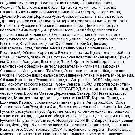
социалистическая рабочая партия России, Славянский союз,
Формат-18, Благородный Орден Дьявола, Армия воли народа,
Национальная Социалистическая Инициатива города Череповца,
Духовно-Родовая Держава Русь, Русское национальное единство,
Древнерусской Инглистической церкви Православных Староверов-
Инглингов, Русский общенациональный союз, Движение против
нелегальной иммиграции, Кровь и Честь, О свободе совести и о
религиозных объединениях, Омская организация общественного
политического движения Русское национальное единство, Северное
Братство, Клуб Болельщиков Футбольного Клуба Динамо,
Файзрахманисты, Мусульманская религиозная организация п.
Боровский, Община Коренного Русского народа Щелковского района,
Правый сектор, УНА - УНСО, Украинская повстанческая армия, Тризуб
им. Степана Бандеры, Братство, Белый Крест, Misanthropic division,
Религиозное объединение последователей инглиизма, Народная
Социальная Инициатива, TulaSkins, Этнополитическое объединение
Русские, Русское национальное объединение Атака, Мечеть Мирмамеда,
Община Коренного Русского народа г. Астрахани, ВОЛЯ, Меджлис
крымскотатарского народа, Рубеж Севера, ТОЙС, О противодействии
экстремистской деятельности, РЕВТАТПОД, Артподготовка, Штольц, В
честь иконы Божией Матери Державная, Сектор 16, Независимость,
Фирма, Молодежная правозащитная группа МПГ, Курсом Правды и
Единения, Каракольская инициативная группа, Автоград Крю, Союз
Славянских Сил Руси, Алля-Аят, Благотворительный пансионат Ак Умут,
Русская республика Русь, Арестантское уголовное единство, Башкорт,
Нация и свобода, Нация и свобода, W.H.С., Фалунь Дафа, Иртыш Ultras,
Русский Патриотический клуб-Новокузнецк/РПК, Сибирский державный
союз, Фонд борьбы с коррупцией, Фонд защиты прав граждан, Штабы
Навального, Совет граждан СССР Прикубанского округа г. Краснодара,
Мужское государство, Народное объединение русского движения,