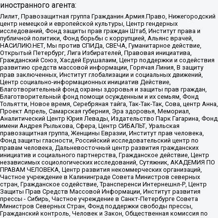
иностранного агента:
Лилит, Правозащитная группа Гражданин.Армия.Право, Нижегородский
центр немецкой и европейской культуры, Центр гендерных
исследований, Фонд защиты прав граждан Штаб, Институт права и
публичной политики, Фонд борьбы с коррупцией, Альянс врачей,
НАСИЛИЮ.НЕТ, Мы против СПИДа, СВЕЧА, Гуманитарное действие,
Открытый Петербург, Лига Избирателей, Правовая инициатива,
Гражданский Союз, Хасдей Ерушалаим, Центр поддержки и содействия
развитию средств массовой информации, Горячая Линия, В защиту
прав заключенных, Институт глобализации и социальных движений,
Центр социально-информационных инициатив Действие,
Благотворительный фонд охраны здоровья и защиты прав граждан,
Благотворительный фонд помощи осужденным и их семьям, Фонд
Тольятти, Новое время, Серебряная тайга, Так-Так-Так, Сова, центр Анна,
Проект Апрель, Самарская губерния, Эра здоровья, Мемориал,
Аналитический Центр Юрия Левады, Издательство Парк Гагарина, Фонд
имени Андрея Рылькова, Сфера, Центр СИБАЛЬТ, Уральская
правозащитная группа, Женщины Евразии, Институт прав человека,
Фонд защиты гласности, Российский исследовательский центр по
правам человека, Дальневосточный центр развития гражданских
инициатив и социального партнерства, Гражданское действие, Центр
независимых социологических исследований, Сутяжник, АКАДЕМИЯ ПО
ПРАВАМ ЧЕЛОВЕКА, Центр развития некоммерческих организаций,
Частное учреждение в Калининграде Совета Министров северных
стран, Гражданское содействие, Трансперенси Интернешнл-Р, Центр
Защиты Прав Средств Массовой Информации, Институт развития
прессы - Сибирь, Частное учреждение в Санкт-Петербурге Совета
Министров Северных Стран, Фонд поддержки свободы прессы,
Гражданский контроль, Человек и Закон, Общественная комиссия по