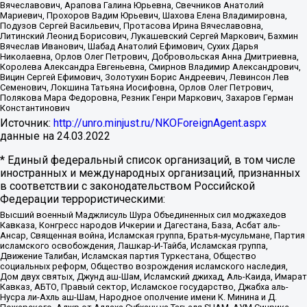
Вячеславович, Арапова Галина Юрьевна, Свечников Анатолий
Мариевич, Прохоров Вадим Юрьевич, Шахова Елена Владимировна,
Подузов Сергей Васильевич, Протасова Ирина Вячеславовна,
Литинский Леонид Борисович, Лукашевский Сергей Маркович, Бахмин
Вячеслав Иванович, Шабад Анатолий Ефимович, Сухих Дарья
Николаевна, Орлов Олег Петрович, Добровольская Анна Дмитриевна,
Королева Александра Евгеньевна, Смирнов Владимир Александрович,
Вицин Сергей Ефимович, Золотухин Борис Андреевич, Левинсон Лев
Семенович, Локшина Татьяна Иосифовна, Орлов Олег Петрович,
Полякова Мара Федоровна, Резник Генри Маркович, Захаров Герман
Константинович
Источник:
http://unro.minjust.ru/NKOForeignAgent.aspx
данные на
24.03.2022
* Единый федеральный список организаций, в том числе
иностранных и международных организаций, признанных
в соответствии с законодательством Российской
Федерации террористическими:
Высший военный Маджлисуль Шура Объединенных сил моджахедов
Кавказа, Конгресс народов Ичкерии и Дагестана, База, Асбат аль-
Ансар, Священная война, Исламская группа, Братья-мусульмане, Партия
исламского освобождения, Лашкар-И-Тайба, Исламская группа,
Движение Талибан, Исламская партия Туркестана, Общество
социальных реформ, Общество возрождения исламского наследия,
Дом двух святых, Джунд аш-Шам, Исламский джихад, Аль-Каида, Имарат
Кавказ, АБТО, Правый сектор, Исламское государство, Джабха аль-
Нусра ли-Ахль аш-Шам, Народное ополчение имени К. Минина и Д.