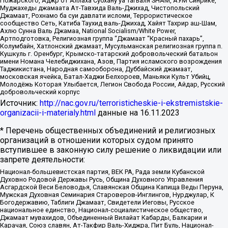
Пожарского, Аджр от Аллаха Субхану уа Тагьаля SHAM, АУМ Синрике,
Муджахеды джамаата Ат-Тавхида Валь-Джихад, Чистопольский
Джамаат, Рохнамо ба суи давлати исломи, Террористическое
сообщество Сеть, Катиба Таухид валь-Джихад, Хайят Тахрир аш-Шам,
Ахлю Сунна Валь Джамаа, National Socialism/White Power,
Артподготовка, Религиозная группа “Джамаат “Красный пахарь”,
Колумбайн, Хатлонский джамаат, Мусульманская религиозная группа п.
Кушкуль г. Оренбург, Крымско-татарский добровольческий батальон
имени Номана Челебиджихана, Азов, Партия исламского возрождения
Таджикистана, Народная самооборона, Дуббайский джамаат,
московская ячейка, Батал-Хаджи Белхороев, Маньяки Культ Убийц,
Молодёжь Которая Улыбается, Легион Свобода России, Айдар, Русский
добровольческий корпус
Источник:
http://nac.gov.ru/terroristicheskie-i-ekstremistskie-
organizacii-i-materialy.html
данные на
16.11.2023
* Перечень общественных объединений и религиозных
организаций в отношении которых судом принято
вступившее в законную силу решение о ликвидации или
запрете деятельности:
Национал-большевистская партия, ВЕК РА, Рада земли Кубанской
Духовно Родовой Державы Русь, Община Духовного Управления
Асгардской Веси Беловодья, Славянская Община Капища Веды Перуна,
Мужская Духовная Семинария Староверов-Инглингов, Нурджулар, К
Богодержавию, Таблиги Джамаат, Свидетели Иеговы, Русское
национальное единство, Национал-социалистическое общество,
Джамаат мувахидов, Объединенный Вилайат Кабарды, Балкарии и
Карачая, Союз славян, Ат-Такфир Валь-Хиджра, Пит Буль, Национал-