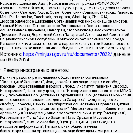
Народное движение Адат, Народный совет граждан РСФСР СССР
Архангельской области, Проект Штурм, Граждане СССР, Держава Союз
Советских Светлых Родов, Совет Советских Социалистических Районов,
Meta Platforms Inc, Facebook, Instagram, WhatsApp, СИЧ-С14,
Добровольческое Движение Организации украинских националистов,
Черный Комитет, Татарстанское Региональное Всетатарское
общественное движение, Невоград, Молодежное Демократическое
Движение Весна, Верховный Совет Татарской Автономной Советской
Социалистической Республики, Конгресс ойрат-калмыцкого народа,
Исполнительный комитет совета народных депутатов Красноярского
края, Этническое национальное объединение, ЛГБТ, Я.МЫ Сергей Фургал
Источник:
https://minjust.gov.ru/ru/documents/7822/
данные
на
03.05.2024
* Реестр иностранных агентов:
Калининградская региональная общественная организация "Экозащита!-Женсовет", Фонд содействия защите прав и свобод граждан "Общественный вердикт", Фонд "Институт Развития Свободы Информации", Частное учреждение "Информационное агентство МЕМО. РУ", Региональная общественная организация "Общественная комиссия по сохранению наследия академика Сахарова", Фонд поддержки свободы прессы, Санкт-Петербургская общественная правозащитная организация "Гражданский контроль", Межрегиональная общественная организация "Информационно-просветительский центр "Мемориал", Региональный Фонд "Центр Защиты Прав Средств Массовой Информации", с 05.12.2023 Фонд "Центр Защиты Прав Средств массовой информации", Региональная общественная благотворительная организация помощи беженцам и мигрантам "Гражданское содействие", Негосударственное образовательное учреждение дополнительного профессионального образования (повышение квалификации) специалистов "АКАДЕМИЯ ПО ПРАВАМ ЧЕЛОВЕКА", Свердловская региональная общественная организация "Сутяжник", Автономная некоммерческая организация "Центр независимых социологических исследований", Союз общественных объединений "Российский исследовательский центр по правам человека", Региональное общественное учреждение научно-информационный центр "МЕМОРИАЛ", Некоммерческая организация "Фонд защиты гласности", Автономная некоммерческая организация "Институт прав человека", Городская общественная организация "Екатеринбургское общество "МЕМОРИАЛ", Городская общественная организация "Рязанское историко-просветительское и правозащитное общество "Мемориал" (Рязанский Мемориал), Челябинский региональный орган общественной самодеятельности – женское общественное объединение "Женщины Евразии", Челябинский региональный орган общественной самодеятельности "Уральская правозащитная группа", Фонд содействия защите здоровья и социальной справедливости имени Андрея Рылькова, Автономная Некоммерческая Организация "Аналитический Центр Юрия Левады", Автономная некоммерческая организация социальной поддержки населения "Проект Апрель", Региональная общественная организация помощи женщинам и детям, находящимся в кризисной ситуации "Информационно-методический центр "Анна", Фонд содействия развитию массовых коммуникаций и правовому просвещению "Так-так-Так", Фонд содействия устойчивому развитию "Серебряная тайга", Свердловский региональный общественный фонд социальных проектов "Новое время", "Idel.Реалии", Кавказ.Реалии, Крым.Реалии, Телеканал Настоящее Время, Татаро-башкирская служба Радио Свобода (Azatliq Radiosi), Радио Свободная Европа/Радио Свобода (PCE/PC), "Сибирь.Реалии", "Фактограф", Благотворительный фонд помощи осужденным и их семьям, Автономная некоммерческая организация "Институт глобализации и социальных движений", Фонд "В защиту прав заключенных", Частное учреждение "Центр поддержки и содействия развитию средств массовой информации", Пензенский региональный общественный благотворительный фонд "Гражданский союз", "Север.Реалии", Некоммерческая организация Фонд "Правовая инициатива", Общество с ограниченной ответственностью "Радио Свободная Европа/Радио Свобода", Чешское информационное агентство "MEDIUM-ORIENT", Красноярская региональная общественная организация "Мы против СПИДа", Камалягин Денис Николаевич, Маркелов Сергей Евгеньевич, Пономарев Лев Александрович, Савицкая Людмила Алексеевна, Автономная некоммерческая организация "Центр по работе с проблемой насилия "НАСИЛИЮ.НЕТ", Межрегиональный профессиональный союз работников здравоохранения "Альянс врачей", Юридическое лицо, зарегистрированное в Латвийской Республике, SIA "Medusa Project" (регистрационный номер 40103797863, дата регистрации 10.06.2014), Некоммерческая организация "Фонд по борьбе с коррупцией", Автономная некоммерческая организация "Институт права и публичной политики", Баданин Роман Сергеевич, Гликин Максим Александрович, Железнова Мария Михайловна, Лукьянова Юлия Сергеевна, Маетная Елизавета Витальевна, Маняхин Петр Борисович, Чуракова Ольга Владимировна, Ярош Юлия Петровна, Юридическое лицо "The Insider SIA", зарегистрированное в Риге, Латвийская Республика (дата регистрации 26.06.2015), являющееся администратором доменного имени интернет-издания "The Insider SIA", https://theins.ru, Постернак Алексей Евгеньевич, Рубин Михаил Аркадьевич, Анин Роман Александрович, Юридическое лицо Istories fonds, зарегистрированное в Латвийской Республике (регистрационный номер 50008295751, дата регистрации 24.02.2020), Великовский Дмитрий Александрович, Долинина Ирина Николаевна, Мароховская Алеся Алексеевна, Шлейнов Роман Юрьевич, Шмагун Олеся Валентиновна, Общество с ограниченной ответственностью "Альтаир 2021", Общество с ограниченной ответственностью "Вега 2021", Общество с ограниченной ответственностью "Главный редактор 2021", Общество с ограниченной ответственностью "Ромашки монолит", Важенков Артем Валерьевич, Ивановская областная общественная организация "Центр гендерных исследований", Гурман Юрий Альбертович, Медиапроект "ОВД-Инфо", Егоров Владимир Владимирович, Жилинский Владимир Александрович, Общество с ограниченной ответственностью "ЗП", Иванова София Юрьевна, Карезина Инна Павловна, Кильтау Екатерина Викторовна, Петров Алексей Викторович, Пискунов Сергей Евгеньевич, Смирнов Сергей Сергеевич, Тихонов Михаил Сергеевич, Общество с ограниченной ответственностью "ЖУРНАЛИСТ-ИНОСТРАННЫЙ АГЕНТ", Арапова Галина Юрьевна, Вольтская Татьяна Анатольевна, Американская компания "Mason G.E.S. Anonymous Foundation" (США), являющаяся владельцем интернет-издания https://mnews.world/, Компания "Stichting Bellingcat", зарегистрированная в Нидерландах (дата регистрации 11.07.2018), Захаров Андрей Вячеславович, Клепиковская Екатерина Дмитриевна, Общество с ограниченной ответственностью "МЕМО", Перл Роман Александрович, Симонов Евгений Алексеевич, Соловьева Елена Анатольевна, Сотников Даниил Владимирович, Сурначева Елизавета Дмитриевна, Автономная некоммерческая организация по защите прав человека и информированию населения "Якутия – Наше Мнение", Общество с ограниченной ответственностью "Москоу диджитал медиа", с 26.01.2023 Общество с ограниченной ответственностью "Чайка Белые сады", Ветошкина Валерия Валерьевна, Заговора Максим Александрович, Межрегиональное общественное движение "Российская ЛГБТ - сеть", Оленичев Максим Владимирович, Павлов Иван Юрьевич, Скворцова Елена Сергеевна, Общество с ограниченной ответственностью "Как бы инагент", Кочетков Игорь Викторович, Общество с ограниченной ответственностью "Честные выборы", Еланчик Олег Александрович, Общество с ограниченной ответственностью "Нобелевский призыв", Гималова Регина Эмилевна, Григорьев Андрей Валерьевич, Григорьева Алина Александровна, Ассоциация по содействию защите прав призывников, альтернативнослужащих и военнослужащих "Правозащитная группа "Гражданин.Армия.Право", Хисамова Регина Фаритовна, Автономная некоммерческая организация по реализации социально-правовых программ "Лилит", Дальневосточное общественное движение "Маяк", Санкт-Петербургская ЛГБТ-инициативная группа "Выход", Инициативная группа ЛГБТ+ "Реверс", Алексеев Андрей Викторович, Бекбулатова Таисия Львовна, Беляев Иван Михайлович, Владыкина Елена Сергеевна, Гельман Марат Александрович, Никульшина Вероника Юрьевна, Толоконникова Надежда Андреевна, Шендерович Виктор Анатольевич, Общество с ограниченной ответственностью "Данное сообщение", Общество с ограниченной ответственностью Издательский дом "Новая глава", Айнбиндер Александра Александровна, Московский комьюнити-центр для ЛГБТ+инициатив, Благотворительный фонд развития филантропии, Deutsche Welle (Германия, Kurt-Schumacher-Strasse 3, 53113 Bonn), Борзунова Мария Михайловна, Воробьев Виктор Викторович, Голубева Анна Львовна, Константинова Алла Михайловна, Малкова Ирина Владимировна, Мурадов Мурад Абдулгалимович, Осетинская Елизавета Николаевна, Понасенков Евгений Николаевич, Ганапольский Матвей Юрьевич, Киселев Евгений Алексеевич, Борухович Ирина Григорьевна, Дремин Иван Тимофеевич, Дубровский Дмитрий Викторович, Красноярская региональная общественная организация поддержки и развития альтернативных образовательных технологий и межкультурных коммуникаций "ИНТЕРРА", Маяковская Екатерина Алексеевна, Фейгин Марк Захарович, Филимонов Андрей Викторович, Дзугкоева Регина Николаевна, Доброхотов Роман Александрович, Дудь Юрий Александрович, Елкин Сергей Владимирович, Кругликов Кирилл Игоревич, Сабунаева Мария Леонидовна, Семенов Алексей Владимирович, Шаинян Карен Багратович, Шульман Екатерина Михайловна, Асафьев Артур Валерьевич, Вахштайн Виктор Семенович, Венедиктов Алексей Алексеевич, Лушникова Екатерина Евгеньевна, Волков Леонид Михайлович, Невзоров Александр Глебович, Пархоменко Сергей Борисович, Сироткин Ярослав Николаевич, Кара-Мурза Владимир Владимирович, Баранова Наталья Владимировна, Гозман Леонид Яковлевич, Кагарлицкий Борис Юльевич, Климарев Михаил Валерьевич, Милов Владимир Станиславович, Автономная некоммерческая организация Краснодарский центр современного искусства "Типография", Моргенштерн Алишер Тагирович, Соболь Любовь Эдуардовна, Общество с ограниченной ответственностью "ЛИЗА НОРМ", Каспаров Гарри Кимович, Ходорковский Михаил Борисович, Общество с ограниченной ответственностью "Апрельские тезисы", Данилович Ирина Брониславовна, Кашин Олег Владимирович, Петров Николай Владимирович, Пивоваров Алексей Владимирович, Соколов Михаил Владимирович, Цветкова Юлия Владимировна, Чичваркин Евгений Александрович, Комитет против пыток/Команда против пыток, Общество с ограниченной ответственностью "Первый научный", Общество с ограниченной ответственностью "Вертолет и ко", Белоцерковская Вероника Борисовна, Кац Максим Евгеньевич, Лазарева Татьяна Юрьевна, Шаведдинов Руслан Табризович, Яшин Илья Валерьевич, Общество с ограниченной ответственностью "Иноагент ААВ", Алешковский Дмитрий Петрович, Альбац Евгения Марковна, Быков Дмитрий Львович, Галямина Юлия Евгеньевна, Лойко Сергей Леонидович, Мартынов Кирилл Константинович, Медведев Сергей Александрович, Крашенинников Федор Геннадиевич, Гордеева Катерина Вл