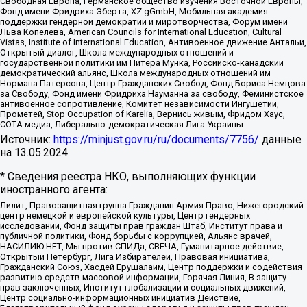
Свободная Европа, Германское общество изучения Восточной Европы,
Фонд имени Фридриха Эберта, XZ gGmbH, Мобильная академия
поддержки гендерной демократии и миротворчества, Форум имени
Льва Копелева, American Councils for International Education, Cultural
Vistas, Institute of International Education, Антивоенное движение Антальи,
Открытый диалог, Школа международных отношений и
государственной политики им Питера Мунка, Российско-канадский
демократический альянс, Школа международных отношений им
Нормана Патерсона, Центр Гражданских Свобод, Фонд Бориса Немцова
за Свободу, Фонд имени Фридриха Науманна за свободу, Феминистское
антивоенное сопротивление, Комитет независимости Ингушетии,
Прометей, Stop Occupation of Karelia, Вернись живым, Фридом Хаус,
СОТА медиа, Либерально-демократическая Лига Украины
Источник:
https://minjust.gov.ru/ru/documents/7756/
данные
на
13.05.2024
* Сведения реестра НКО, выполняющих функции
иностранного агента:
Лилит, Правозащитная группа Гражданин.Армия.Право, Нижегородский
центр немецкой и европейской культуры, Центр гендерных
исследований, Фонд защиты прав граждан Штаб, Институт права и
публичной политики, Фонд борьбы с коррупцией, Альянс врачей,
НАСИЛИЮ.НЕТ, Мы против СПИДа, СВЕЧА, Гуманитарное действие,
Открытый Петербург, Лига Избирателей, Правовая инициатива,
Гражданский Союз, Хасдей Ерушалаим, Центр поддержки и содействия
развитию средств массовой информации, Горячая Линия, В защиту
прав заключенных, Институт глобализации и социальных движений,
Центр социально-информационных инициатив Действие,