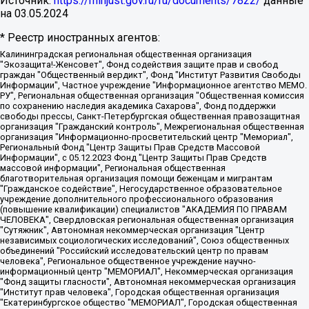
Источник:
https://minjust.gov.ru/ru/documents/7822/
данные
на
03.05.2024
* Реестр иностранных агентов:
Калининградская региональная общественная организация "Экозащита!-Женсовет", Фонд содействия защите прав и свобод граждан "Общественный вердикт", Фонд "Институт Развития Свободы Информации", Частное учреждение "Информационное агентство МЕМО. РУ", Региональная общественная организация "Общественная комиссия по сохранению наследия академика Сахарова", Фонд поддержки свободы прессы, Санкт-Петербургская общественная правозащитная организация "Гражданский контроль", Межрегиональная общественная организация "Информационно-просветительский центр "Мемориал", Региональный Фонд "Центр Защиты Прав Средств Массовой Информации", с 05.12.2023 Фонд "Центр Защиты Прав Средств массовой информации", Региональная общественная благотворительная организация помощи беженцам и мигрантам "Гражданское содействие", Негосударственное образовательное учреждение дополнительного профессионального образования (повышение квалификации) специалистов "АКАДЕМИЯ ПО ПРАВАМ ЧЕЛОВЕКА", Свердловская региональная общественная организация "Сутяжник", Автономная некоммерческая организация "Центр независимых социологических исследований", Союз общественных объединений "Российский исследовательский центр по правам человека", Региональное общественное учреждение научно-информационный центр "МЕМОРИАЛ", Некоммерческая организация "Фонд защиты гласности", Автономная некоммерческая организация "Институт прав человека", Городская общественная организация "Екатеринбургское общество "МЕМОРИАЛ", Городская общественная организация "Рязанское историко-просветительское и правозащитное общество "Мемориал" (Рязанский Мемориал), Челябинский региональный орган общественной самодеятельности – женское общественное объединение "Женщины Евразии", Челябинский региональный орган общественной самодеятельности "Уральская правозащитная группа", Фонд содействия защите здоровья и социальной справедливости имени Андрея Рылькова, Автономная Некоммерческая Организация "Аналитический Центр Юрия Левады", Автономная некоммерческая организация социальной поддержки населения "Проект Апрель", Региональная общественная организация помощи женщинам и детям, находящимся в кризисной ситуации "Информационно-методический центр "Анна", Фонд содействия развитию массовых коммуникаций и правовому просвещению "Так-так-Так", Фонд содействия устойчивому развитию "Серебряная тайга", Свердловский региональный общественный фонд социальных проектов "Новое время", "Idel.Реалии", Кавказ.Реалии, Крым.Реалии, Телеканал Настоящее Время, Татаро-башкирская служба Радио Свобода (Azatliq Radiosi), Радио Свободная Европа/Радио Свобода (PCE/PC), "Сибирь.Реалии", "Фактограф", Благотворительный фонд помощи осужденным и их семьям, Автономная некоммерческая организация "Институт глобализации и социальных движений", Фонд "В защиту прав заключенных", Частное учреждение "Центр поддержки и содействия развитию средств массовой информации", Пензенский региональный общественный благотворительный фонд "Гражданский союз", "Север.Реалии", Некоммерческая организация Фонд "Правовая инициатива", Общество с ограниченной ответственностью "Радио Свободная Европа/Радио Свобода", Чешское информационное агентство "MEDIUM-ORIENT", Красноярская региональная общественная организация "Мы против СПИДа", Камалягин Денис Николаевич, Маркелов Сергей Евгеньевич, Пономарев Лев Александрович, Савицкая Людмила Алексеевна, Автономная некоммерческая организация "Центр по работе с проблемой насилия "НАСИЛИЮ.НЕТ", Межрегиональный профессиональный союз работников здравоохранения "Альянс врачей", Юридическое лицо, зарегистрированное в Латвийской Республике, SIA "Medusa Project" (регистрационный номер 40103797863, дата регистрации 10.06.2014), Некоммерческая организация "Фонд по борьбе с коррупцией", Автономная некоммерческая организация "Институт права и публичной политики", Баданин Роман Сергеевич, Гликин Максим Александрович, Железнова Мария Михайловна, Лукьянова Юлия Сергеевна, Маетная Елизавета Витальевна, Маняхин Петр Борисович, Чуракова Ольга Владимировна, Ярош Юлия Петровна, Юридическое лицо "The Insider SIA", зарегистрированное в Риге, Латвийская Республика (дата регистрации 26.06.2015), являющееся администратором доменного имени интернет-издания "The Insider SIA", https://theins.ru, Постернак Алексей Евгеньевич, Рубин Михаил Аркадьевич, Анин Роман Александрович, Юридическое лицо Istories fonds, зарегистрированное в Латвийской Республике (регистрационный номер 50008295751, дата регистрации 24.02.2020), Великовский Дмитрий Александрович, Долинина Ирина Николаевна, Мароховская Алеся Алексеевна, Шлейнов Роман Юрьевич, Шмагун Олеся Валентиновна, Общество с ограниченной ответственностью "Альтаир 2021", Общество с ограниченной ответственностью "Вега 2021", Общество с ограниченной ответственностью "Главный редактор 2021", Общество с ограниченной ответственностью "Ромашки монолит", Важенков Артем Валерьевич, Ивановская областная общественная организация "Центр гендерных исследований", Гурман Юрий Альбертович, Медиапроект "ОВД-Инфо", Егоров Владимир Владимирович, Жилинский Владимир Александрович, Общество с ограниченной ответственностью "ЗП", Иванова София Юрьевна, Карезина Инна Павловна, Кильтау Екатерина Викторовна, Петров Алексей Викторович, Пискунов Сергей Евгеньевич, Смирнов Сергей Сергеевич, Тихонов Михаил Сергеевич, Общество с ограниченной ответственностью "ЖУРНАЛИСТ-ИНОСТРАННЫЙ АГЕНТ", Арапова Галина Юрьевна, Вольтская Татьяна Анатольевна, Американская компания "Mason G.E.S. Anonymous Foundation" (США), являющаяся владельцем интернет-издания https://mnews.world/, Компания "Stichting Bellingcat", зарегистрированная в Нидерландах (дата регистрации 11.07.2018), Захаров Андрей Вячеславович, Клепиковская Екатерина Дмитриевна, Общество с ограниченной ответственностью "МЕМО", Перл Роман Александрович, Симонов Евгений Алексеевич, Соловьева Елена Анатольевна, Сотников Даниил Владимирович, Сурначева Елизавета Дмитриевна, Автономная некоммерческая организация по защите прав человека и информированию населения "Якутия – Наше Мнение", Общество с ограниченной ответственностью "Москоу диджитал медиа", с 26.01.2023 Общество с ограниченной ответственностью "Чайка Белые сады", Ветошкина Валерия Валерьевна, Заговора Максим Александрович, Межрегиональное общественное движение "Российская ЛГБТ - сеть", Оленичев Максим Владимирович, Павлов Иван Юрьевич, Скворцова Елена Сергеевна, Общество с ограниченной ответственностью "Как бы инагент", Кочетков Игорь Викторович, Общество с ограниченной ответственностью "Честные выборы", Еланчик Олег Александрович, Общество с ограниченной ответственностью "Нобелевский призыв", Гималова Регина Эмилевна, Григорьев Андрей Валерьевич, Григорьева Алина Александровна, Ассоциация по содействию защите прав призывников, альтернативнослужащих и военнослужащих "Правозащитная группа "Гражданин.Армия.Право", Хисамова Регина Фаритовна, Автономная некоммерческая организация по реализации социально-правовых программ "Лилит", Дальневосточное общественное движение "Маяк", Санкт-Петербургская ЛГБТ-инициативная группа "Выход", Инициативная группа ЛГБТ+ "Реверс", Алексеев Андрей Викторович, Бекбулатова Таисия Львовна, Беляев Иван Михайлович, Владыкина Елена Сергеевна, Гельман Марат Александрович, Никульшина Вероника Юрьевна, Толоконникова Надежда Андреевна, Шендерович Виктор Анатольевич, Общество с ограниченной ответственностью "Данное сообщение", Общество с ограниченной ответственностью Издательский дом "Новая глава", Айнбиндер Александра Александровна, Московский комьюнити-центр для ЛГБТ+инициатив, Благотворительный фонд развития филантропии, Deutsche Welle (Германия, Kurt-Schumacher-Strasse 3, 53113 Bonn), Борзунова Мария Михайловна, Воробьев Виктор Викторович, Голубева Анна Львовна, Константинова Алла Михайловна, Малкова Ирина Владимировна, Мурадов Мурад Абдулгалимович, Осетинская Елизавета Николаевна, Понасенков Евгений Николаевич, Ганапольский Матвей Юрьевич, Киселев Евгений Алексеевич, Борухович Ирина Григорьевна, Дремин Иван Тимофеевич, Дубровский Дмитрий Викторович, Красноярская региональная общественная организация поддержки и развития альтернативных образовательных технологий и межкультурных коммуникаций "ИНТЕРРА", Маяковская Екатерина Алексеевна, Фейгин Марк Захарович, Филимонов Андрей Викторович, Дзугкоева Регина Николаевна, Доброхотов Роман Александрович, Дудь Юрий Александрович, Елкин Сергей Владимирович, Кругликов Кирилл Игоревич, Сабунаева Мария Леонидовна, Семенов Алексей Владимирович, Шаинян Карен Багратович, Шульман Екатерина Михайловна, Асафьев Артур Валерьевич, Вахштайн Виктор Семенович, Венедиктов Алексей Алексеевич, Лушникова Екатерина Евгеньевна, Волков Леонид Михайлович, Невзоров Александр Глебович, Пархоменко Сергей Борисович, Сироткин Ярослав Николаевич, Кара-Мурза Владимир Владимирович, Баранова Наталья Владимировна, Гозман Леонид Яковлевич, Кагарлицкий Борис Юльевич, Климарев Михаил Валерьевич, Милов Владимир Станиславович, Автономная некоммерческая организация Краснодарский центр современного искусства "Типография", Моргенштерн Алишер Тагирович, Соболь Любовь Эдуардовна, Общество с ограниченной ответственностью "ЛИЗА НОРМ", Каспаров Гарри Кимович, Ходорковский Михаил Борисович, Общество с ограниченной ответственностью "Апрельские тезисы", Данилович Ирина Брониславовна, Кашин Олег Владимирович, Петров Николай Владимирович, Пивоваров Алексей Владимирович, Соколов Михаил Владимирович, Цветкова Юлия Владимировна, Чичваркин Евгений Александрович, Комитет против пыток/Команда против пыток, Общество с ограниченной ответственностью "Первый научный", Общество с ограниченной ответственностью "Вертолет и ко", Белоцерковская Вероника Борисовна, Кац Максим Евгеньевич, Лазарева Татьяна Юрьевна, Шаведдинов Руслан Табризович, Яшин Илья Валерьевич, Общество с ограниченной ответственностью "Иноагент ААВ", Алешковский Дмитрий Петрович, Альбац Евгения Марковна, Быков Дмитрий Львович, Галямина Юлия Евгеньевна, Лойко Сергей Леонидович, Мартынов Кирилл Константинович, Медведев Сергей Александрович, Крашенинников Федор Геннадиевич, Гордеева Катерина Вл