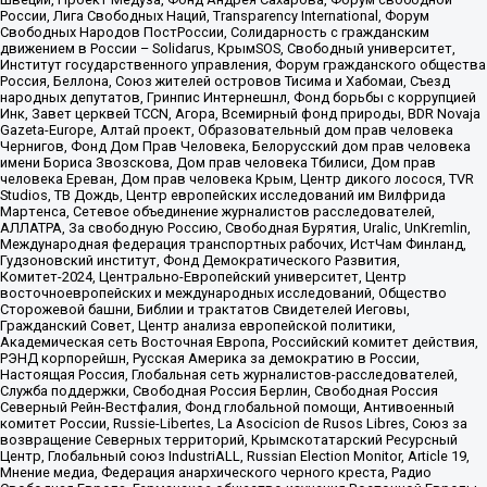
России, Лига Свободных Наций, Transparеncy International, Форум
Свободных Народов ПостРоссии, Солидарность с гражданским
движением в России – Solidarus, КрымSOS, Свободный университет,
Институт государственного управления, Форум гражданского общества
Россия, Беллона, Союз жителей островов Тисима и Хабомаи, Съезд
народных депутатов, Гринпис Интернешнл, Фонд борьбы с коррупцией
Инк, Завет церквей TCCN, Агора, Всемирный фонд природы, BDR Novaja
Gazeta-Europe, Алтай проект, Образовательный дом прав человека
Чернигов, Фонд Дом Прав Человека, Белорусский дом прав человека
имени Бориса Звозскова, Дом прав человека Тбилиси, Дом прав
человека Ереван, Дом прав человека Крым, Центр дикого лосося, TVR
Studios, ТВ Дождь, Центр европейских исследований им Вилфрида
Мартенса, Сетевое объединение журналистов расследователей,
АЛЛАТРА, За свободную Россию, Свободная Бурятия, Uralic, UnKremlin,
Международная федерация транспортных рабочих, ИстЧам Финланд,
Гудзоновский институт, Фонд Демократического Развития,
Комитет-2024, Центрально-Европейский университет, Центр
восточноевропейских и международных исследований, Общество
Сторожевой башни, Библии и трактатов Свидетелей Иеговы,
Гражданский Совет, Центр анализа европейской политики,
Академическая сеть Восточная Европа, Российский комитет действия,
РЭНД корпорейшн, Русская Америка за демократию в России,
Настоящая Россия, Глобальная сеть журналистов-расследователей,
Служба поддержки, Свободная Россия Берлин, Свободная Россия
Северный Рейн-Вестфалия, Фонд глобальной помощи, Антивоенный
комитет России, Russie-Libertes, La Asocicion de Rusos Libres, Союз за
возвращение Северных территорий, Крымскотатарский Ресурсный
Центр, Глобальный союз IndustriALL, Russian Election Monitor, Article 19,
Мнение медиа, Федерация анархического черного креста, Радио