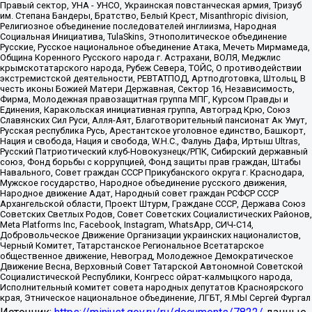
Правый сектор, УНА - УНСО, Украинская повстанческая армия, Тризуб
им. Степана Бандеры, Братство, Белый Крест, Misanthropic division,
Религиозное объединение последователей инглиизма, Народная
Социальная Инициатива, TulaSkins, Этнополитическое объединение
Русские, Русское национальное объединение Атака, Мечеть Мирмамеда,
Община Коренного Русского народа г. Астрахани, ВОЛЯ, Меджлис
крымскотатарского народа, Рубеж Севера, ТОЙС, О противодействии
экстремистской деятельности, РЕВТАТПОД, Артподготовка, Штольц, В
честь иконы Божией Матери Державная, Сектор 16, Независимость,
Фирма, Молодежная правозащитная группа МПГ, Курсом Правды и
Единения, Каракольская инициативная группа, Автоград Крю, Союз
Славянских Сил Руси, Алля-Аят, Благотворительный пансионат Ак Умут,
Русская республика Русь, Арестантское уголовное единство, Башкорт,
Нация и свобода, Нация и свобода, W.H.С., Фалунь Дафа, Иртыш Ultras,
Русский Патриотический клуб-Новокузнецк/РПК, Сибирский державный
союз, Фонд борьбы с коррупцией, Фонд защиты прав граждан, Штабы
Навального, Совет граждан СССР Прикубанского округа г. Краснодара,
Мужское государство, Народное объединение русского движения,
Народное движение Адат, Народный совет граждан РСФСР СССР
Архангельской области, Проект Штурм, Граждане СССР, Держава Союз
Советских Светлых Родов, Совет Советских Социалистических Районов,
Meta Platforms Inc, Facebook, Instagram, WhatsApp, СИЧ-С14,
Добровольческое Движение Организации украинских националистов,
Черный Комитет, Татарстанское Региональное Всетатарское
общественное движение, Невоград, Молодежное Демократическое
Движение Весна, Верховный Совет Татарской Автономной Советской
Социалистической Республики, Конгресс ойрат-калмыцкого народа,
Исполнительный комитет совета народных депутатов Красноярского
края, Этническое национальное объединение, ЛГБТ, Я.МЫ Сергей Фургал