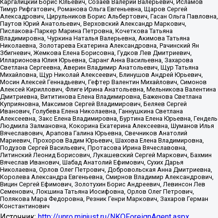
Каргалицкий Борис Юльевич, Созаев Валерий Валерьевич, Исламов
Тимур Рифгатович, Романова Ольга Евгеньевна, Щаров Сергей
Алексадрович, Цирульников Борис Альбертович, Гасан Ольга Павловна,
Паутов Юрий Анатольевич, Верховский Александр Маркович,
Пислакова-Паркер Марина Петровна, Кочеткова Татьяна
Владимировна, Чуркина Наталья Валерьевна, Акимова Татьяна
Николаевна, Золотарева Екатерина Александровна, Рачинский Ян
Збигневич, Жемкова Елена Борисовна, Гудков Лев Дмитриевич,
Илларионова Юлия Юрьевна, Саранг Анна Васильевна, Захарова
Светлана Сергеевна, Аверин Владимир Анатольевич, Щур Татьяна
Михайловна, Щур Николай Алексеевич, Блинушов Андрей Юрьевич,
Мосин Алексей Геннадьевич, Гефтер Валентин Михайлович, Симонов
Алексей Кириллович, Флиге Ирина Анатольевна, Мельникова Валентина
Дмитриевна, Вититинова Елена Владимировна, Баженова Светлана
Куприяновна, Максимов Сергей Владимирович, Беляев Сергей
Иванович, Голубева Елена Николаевна, Ганнушкина Светлана
Алексеевна, Закс Елена Владимировна, Буртина Елена Юрьевна, Гендель
Людмила Залмановна, Кокорина Екатерина Алексеевна, Шуманов Илья
Вячеславович, Арапова Галина Юрьевна, Свечников Анатолий
Мариевич, Прохоров Вадим Юрьевич, Шахова Елена Владимировна,
Подузов Сергей Васильевич, Протасова Ирина Вячеславовна,
Литинский Леонид Борисович, Лукашевский Сергей Маркович, Бахмин
Вячеслав Иванович, Шабад Анатолий Ефимович, Сухих Дарья
Николаевна, Орлов Олег Петрович, Добровольская Анна Дмитриевна,
Королева Александра Евгеньевна, Смирнов Владимир Александрович,
Вицин Сергей Ефимович, Золотухин Борис Андреевич, Левинсон Лев
Семенович, Локшина Татьяна Иосифовна, Орлов Олег Петрович,
Полякова Мара Федоровна, Резник Генри Маркович, Захаров Герман
Константинович
Источник:
http://unro.minjust.ru/NKOForeignAgent.aspx