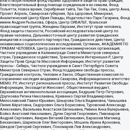
Благотворительный фонд охраны здоровья и защиты прав граждан,
Благотворительный фонд помощи осужденным и их семьям, Фонд
Тольятти, Новое время, Серебряная тайга, Так-Так-Так, Сова, центр Анна,
Проект Апрель, Самарская губерния, Эра здоровья, Мемориал,
Аналитический Центр Юрия Левады, Издательство Парк Гагарина, Фонд
имени Андрея Рылькова, Сфера, Центр СИБАЛЬТ, Уральская
правозащитная группа, Женщины Евразии, Институт прав человека,
Фонд защиты гласности, Российский исследовательский центр по
правам человека, Дальневосточный центр развития гражданских
инициатив и социального партнерства, Гражданское действие, Центр
независимых социологических исследований, Сутяжник, АКАДЕМИЯ ПО
ПРАВАМ ЧЕЛОВЕКА, Центр развития некоммерческих организаций,
Частное учреждение в Калининграде Совета Министров северных
стран, Гражданское содействие, Трансперенси Интернешнл-Р, Центр
Защиты Прав Средств Массовой Информации, Институт развития
прессы - Сибирь, Частное учреждение в Санкт-Петербурге Совета
Министров Северных Стран, Фонд поддержки свободы прессы,
Гражданский контроль, Человек и Закон, Общественная комиссия по
сохранению наследия академика Сахарова, Информационное агентство
МЕМО. РУ, Институт региональной прессы, Институт Развития Свободы
Информации, Экозащита!-Женсовет, Общественный вердикт,
Евразийская антимонопольная ассоциация, Бедушев Петр Петрович,
Дзугкоева Регина Николаевна, Кривенко Сергей Владимирович,
Милославский Павел Юрьевич, Шнырова Ольга Вадимовна, Чанышева
Лилия Айратовна, Сидорович Ольга Борисовна, Туровский Александр
Алексеевич, Васильева Анастасия Евгеньевна, Ривина Анна Валерьевна,
Бойко Анатолий Николаевич, Дугин Сергей Георгиевич, Пивоваров
Андрей Сергеевич, Аверин Виталий Евгеньевич, Барахоев Магомед
Бекханович, Шарипков Олег Викторович, Мошель Ирина Ароновна,
Шведов Григорий Сергеевич, Пономарев Лев Александрович,