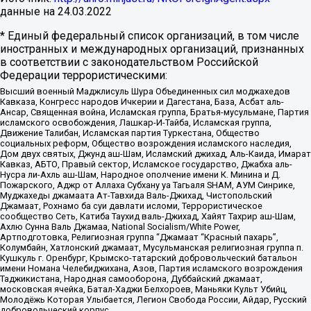
данные на
24.03.2022
* Единый федеральный список организаций, в том числе
иностранных и международных организаций, признанных
в соответствии с законодательством Российской
Федерации террористическими:
Высший военный Маджлисуль Шура Объединенных сил моджахедов
Кавказа, Конгресс народов Ичкерии и Дагестана, База, Асбат аль-
Ансар, Священная война, Исламская группа, Братья-мусульмане, Партия
исламского освобождения, Лашкар-И-Тайба, Исламская группа,
Движение Талибан, Исламская партия Туркестана, Общество
социальных реформ, Общество возрождения исламского наследия,
Дом двух святых, Джунд аш-Шам, Исламский джихад, Аль-Каида, Имарат
Кавказ, АБТО, Правый сектор, Исламское государство, Джабха аль-
Нусра ли-Ахль аш-Шам, Народное ополчение имени К. Минина и Д.
Пожарского, Аджр от Аллаха Субхану уа Тагьаля SHAM, АУМ Синрике,
Муджахеды джамаата Ат-Тавхида Валь-Джихад, Чистопольский
Джамаат, Рохнамо ба суи давлати исломи, Террористическое
сообщество Сеть, Катиба Таухид валь-Джихад, Хайят Тахрир аш-Шам,
Ахлю Сунна Валь Джамаа, National Socialism/White Power,
Артподготовка, Религиозная группа “Джамаат “Красный пахарь”,
Колумбайн, Хатлонский джамаат, Мусульманская религиозная группа п.
Кушкуль г. Оренбург, Крымско-татарский добровольческий батальон
имени Номана Челебиджихана, Азов, Партия исламского возрождения
Таджикистана, Народная самооборона, Дуббайский джамаат,
московская ячейка, Батал-Хаджи Белхороев, Маньяки Культ Убийц,
Молодёжь Которая Улыбается, Легион Свобода России, Айдар, Русский
добровольческий корпус