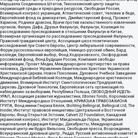
Маршалла Соединенных Штатов, Тихоокеанский центр защиты
окружающей среды и природных ресурсов, Свободная Россия,
Всемирный конгресс украинцев, Атлантический совет, Человек в беде,
Европейский фонд за демократию, Джеймстаунский фонд, Прожект
Хармони, Родники дракона, Врачи против насильственного извлечения
органов, Фалунь Дафа, Друзья Фалуньгун, Фалуньгун, Коалиция по
расследованию преследования в отношении Фалуньгун в Китае,
Всемирная организация по расследованию преследований Фалуньгун,
Пражский гражданский центр, Ассоциация школ политических
исследований при Совете Европы, Центр либеральной современности,
Форум русскоязычных европейцев, Немецко-русский обмен, Бард
колледж, Европейский выбор, Фонд Ходорковского, Оксфордский
российский фонд, Фонд Будущее России, Компания свободы
информации, Проект Медиа, Международное партнерство за права
человека, Духовное Управление Евангельских Христиан Украинской
Христианской Церкви, Новое Поколение, Духовное Учебное Заведение
Международный Библейский Колледж, Международное христианское
движение, Всемирный Институт Саентологических Предприятий,
Церковь Духовной Технологии, Европейская сеть организаций по
наблюдению за выборами, Республика Польша, СВОБОДНЫЙ ИДЕЛЬ-
УРАЛ, Ассоциация развития журналистики, IStories fonds, Королевский
Институт Международных Отношений, КРИМСЬКА ПРАВОЗАХИСНА
ГРУПА, Фонд имени Генриха Бёлля, Stichting Bellingcat, Bellingcat Ltd, The
Insider, Институт правовой инициативы Центральной и Восточной
Европы, Фонд Открытой Эстонии, Calvert 22 Foundation, Канадский
украинский конгресс, Институт Макдональда-Лорье, Украинская
национальная федерация Канады, Декабристы, Международный
научный центр им Вудро Вильсона, Свободная пресса, Возрождение,
Всеукраинский духовный центр , Риддл, Русский антивоенный комитет в
Швеции, Проект Медуза, Фонд Андрея Сахарова, Форум свободной