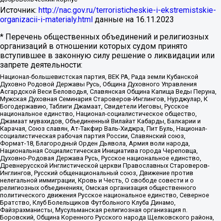
Источник:
http://nac.gov.ru/terroristicheskie-i-ekstremistskie-
organizacii-i-materialy.html
данные на
16.11.2023
* Перечень общественных объединений и религиозных
организаций в отношении которых судом принято
вступившее в законную силу решение о ликвидации или
запрете деятельности:
Национал-большевистская партия, ВЕК РА, Рада земли Кубанской
Духовно Родовой Державы Русь, Община Духовного Управления
Асгардской Веси Беловодья, Славянская Община Капища Веды Перуна,
Мужская Духовная Семинария Староверов-Инглингов, Нурджулар, К
Богодержавию, Таблиги Джамаат, Свидетели Иеговы, Русское
национальное единство, Национал-социалистическое общество,
Джамаат мувахидов, Объединенный Вилайат Кабарды, Балкарии и
Карачая, Союз славян, Ат-Такфир Валь-Хиджра, Пит Буль, Национал-
социалистическая рабочая партия России, Славянский союз,
Формат-18, Благородный Орден Дьявола, Армия воли народа,
Национальная Социалистическая Инициатива города Череповца,
Духовно-Родовая Держава Русь, Русское национальное единство,
Древнерусской Инглистической церкви Православных Староверов-
Инглингов, Русский общенациональный союз, Движение против
нелегальной иммиграции, Кровь и Честь, О свободе совести и о
религиозных объединениях, Омская организация общественного
политического движения Русское национальное единство, Северное
Братство, Клуб Болельщиков Футбольного Клуба Динамо,
Файзрахманисты, Мусульманская религиозная организация п.
Боровский, Община Коренного Русского народа Щелковского района,