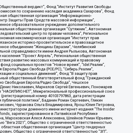
, Дальневосточное общественное движение "Маяк", Санкт-Петербургская ЛГБТ-инициативная группа "Выход", Инициативная группа ЛГБТ+ "Реверс", Алексеев Андрей Викторович, Бекбулатова Таисия Львовна, Беляев Иван Михайлович, Владыкина Елена Сергеевна, Гельман Марат Александрович, Никульшина Вероника Юрьевна, Толоконникова Надежда Андреевна, Шендерович Виктор Анатольевич, Общество с ограниченной ответственностью "Данное сообщение", Общество с ограниченной ответственностью Издательский дом "Новая глава", Айнбиндер Александра Александровна, Московский комьюнити-центр для ЛГБТ+инициатив, Благотворительный фонд развития филантропии, Deutsche Welle (Германия, Kurt-Schumacher-Strasse 3, 53113 Bonn), Борзунова Мария Михайловна, Воробьев Виктор Викторович, Голубева Анна Львовна, Константинова Алла Михайловна, Малкова Ирина Владимировна, Мурадов Мурад Абдулгалимович, Осетинская Елизавета Николаевна, Понасенков Евгений Николаевич, Ганапольский Матвей Юрьевич, Киселев Евгений Алексеевич, Борухович Ирина Григорьевна, Дремин Иван Тимофеевич, Дубровский Дмитрий Викторович, Красноярская региональная общественная организация поддержки и развития альтернативных образовательных технологий и межкультурных коммуникаций "ИНТЕРРА", Маяковская Екатерина Алексеевна, Фейгин Марк Захарович, Филимонов Андрей Викторович, Дзугкоева Регина Николаевна, Доброхотов Роман Александрович, Дудь Юрий Александрович, Елкин Сергей Владимирович, Кругликов Кирилл Игоревич, Сабунаева Мария Леонидовна, Семенов Алексей Владимирович, Шаинян Карен Багратович, Шульман Екатерина Михайловна, Асафьев Артур Валерьевич, Вахштайн Виктор Семенович, Венедиктов Алексей Алексеевич, Лушникова Екатерина Евгеньевна, Волков Леонид Михайлович, Невзоров Александр Глебович, Пархоменко Сергей Борисович, Сироткин Ярослав Николаевич, Кара-Мурза Владимир Владимирович, Баранова Наталья Владимировна, Гозман Леонид Яковлевич, Кагарлицкий Борис Юльевич, Климарев Михаил Валерьевич, Милов Владимир Станиславович, Автономная некоммерческая организация Краснодарский центр современного искусства "Типография", Моргенштерн Алишер Тагирович, Соболь Любовь Эдуардовна, Общество с ограниченной ответственностью "ЛИЗА НОРМ", Каспаров Гарри Кимович, Ходорковский Михаил Борисович, Общество с ограниченной ответственностью "Апрельские тезисы", Данилович Ирина Брониславовна, Кашин Олег Владимирович, Петров Николай Владимирович, Пивоваров Алексей Владимирович, Соколов Михаил Владимирович, Цветкова Юлия Владимировна, Чичваркин Евгений Александрович, Комитет против пыток/Команда против пыток, Общество с ограниченной ответственностью "Первый научный", Общество с ограниченной ответственностью "Вертолет и ко", Белоцерковская Вероника Борисовна, Кац Максим Евгеньевич, Лазарева Татьяна Юрьевна, Шаведдинов Руслан Табризович, Яшин Илья Валерьевич, Общество с ограниченной ответственностью "Иноагент ААВ", Алешковский Дмитрий Петрович, Альбац Евгения Марковна, Быков Дмитрий Львович, Галямина Юлия Евгеньевна, Лойко Сергей Леонидович, Мартынов Кирилл Константинович, Медведев Сергей Александрович, Крашенинников Федор Геннадиевич, Гордеева Катерина Вл