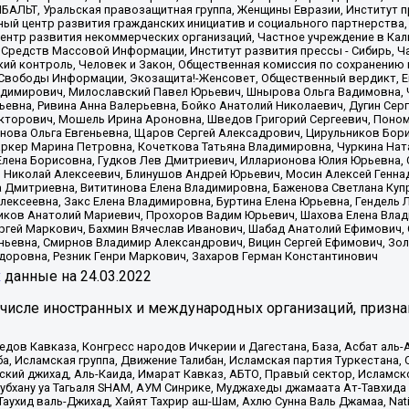
ИБАЛЬТ, Уральская правозащитная группа, Женщины Евразии, Институт п
ый центр развития гражданских инициатив и социального партнерства,
нтр развития некоммерческих организаций, Частное учреждение в Кал
 Средств Массовой Информации, Институт развития прессы - Сибирь, Ч
ий контроль, Человек и Закон, Общественная комиссия по сохранению
я Свободы Информации, Экозащита!-Женсовет, Общественный вердикт, 
ладимирович, Милославский Павел Юрьевич, Шнырова Ольга Вадимовна,
ьевна, Ривина Анна Валерьевна, Бойко Анатолий Николаевич, Дугин Сер
икторович, Мошель Ирина Ароновна, Шведов Григорий Сергеевич, Поно
нова Ольга Евгеньевна, Щаров Сергей Алексадрович, Цирульников Бори
ркер Марина Петровна, Кочеткова Татьяна Владимировна, Чуркина Нат
Елена Борисовна, Гудков Лев Дмитриевич, Илларионова Юлия Юрьевна, С
 Николай Алексеевич, Блинушов Андрей Юрьевич, Мосин Алексей Генна
а Дмитриевна, Вититинова Елена Владимировна, Баженова Светлана Куп
Алексеевна, Закс Елена Владимировна, Буртина Елена Юрьевна, Гендель
иков Анатолий Мариевич, Прохоров Вадим Юрьевич, Шахова Елена Влад
ргей Маркович, Бахмин Вячеслав Иванович, Шабад Анатолий Ефимович, 
ьевна, Смирнов Владимир Александрович, Вицин Сергей Ефимович, Зол
доровна, Резник Генри Маркович, Захаров Герман Константинович
x
данные на
24.03.2022
 числе иностранных и международных организаций, призна
в Кавказа, Конгресс народов Ичкерии и Дагестана, База, Асбат аль-Ан
ба, Исламская группа, Движение Талибан, Исламская партия Туркестан
ский джихад, Аль-Каида, Имарат Кавказ, АБТО, Правый сектор, Исламск
Субхану уа Тагьаля SHAM, АУМ Синрике, Муджахеды джамаата Ат-Тавхида
ухид валь-Джихад, Хайят Тахрир аш-Шам, Ахлю Сунна Валь Джамаа, Natio