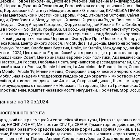
 Церкви, Новое Поколение, Духовное Учебное Заведение Международн
й, Церковь Духовной Технологии, Европейская сеть организаций по н
nds, Королевский Институт Международных Отношений, КРИМСЬКА ПРАВОЗ
ициативы Центральной и Восточной Европы, Фонд Открытой Эстонии, Calver
ады, Декабристы, Международный научный центр им Вудро Вильсона, С
 Медуза, Фонд Андрея Сахарова, Форум свободной России, Лига Свободны
в России – Solidarus, КрымSOS, Свободный университет, Институт гос
Съезд народных депутатов, Гринпис Интернешнл, Фонд борьбы с коррупц
тельный дом прав человека Чернигов, Фонд Дом Прав Человека, Белору
ека Крым, Центр дикого лосося, TVR Studios, ТВ Дождь, Центр европей
одную Россию, Свободная Бурятия, Uralic, UnKremlin, Международная ф
омитет-2024, Центрально-Европейский университет, Центр восточноев
ражданский Совет, Центр анализа европейской политики, Академическа
Настоящая Россия, Глобальная сеть журналистов-расследователей, Слу
ый комитет России, Russie-Libertes, La Asocicion de Rusos Libres, С
on Monitor, Article 19, Мнение медиа, Федерация анархического черного
обильная академия поддержки гендерной демократии и миротворчества,
ational Education, Антивоенное движение Антальи, Открытый диалог, Школа 
 международных отношений им Нормана Патерсона, Центр Гражданских 
ротивление, Комитет независимости Ингушетии, Прометей, Stop Occupat
анные на
13.05.2024
остранного агента:
родский центр немецкой и европейской культуры, Центр гендерных исс
ачей, НАСИЛИЮ.НЕТ, Мы против СПИДа, СВЕЧА, Гуманитарное действие, 
ействия развитию средств массовой информации, Горячая Линия, В защ
твие, Благотворительный фонд охраны здоровья и защиты прав гражда
 Сова, центр Анна, Проект Апрель, Самарская губерния, Эра здоровья, 