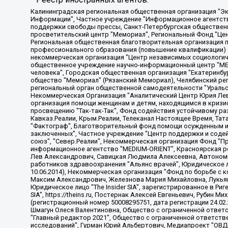
Калининградская региональная общественная организация "Экозащита!-Женсовет", Фонд содействия защите прав и свобод граждан "Общественный вердикт", Фонд "Институт Развития Свободы Информации", Частное учреждение "Информационное агентство МЕМО. РУ", Региональная общественная организация "Общественная комиссия по сохранению наследия академика Сахарова", Фонд поддержки свободы прессы, Санкт-Петербургская общественная правозащитная организация "Гражданский контроль", Межрегиональная общественная организация "Информационно-просветительский центр "Мемориал", Региональный Фонд "Центр Защиты Прав Средств Массовой Информации", с 05.12.2023 Фонд "Центр Защиты Прав Средств массовой информации", Региональная общественная благотворительная организация помощи беженцам и мигрантам "Гражданское содействие", Негосударственное образовательное учреждение дополнительного профессионального образования (повышение квалификации) специалистов "АКАДЕМИЯ ПО ПРАВАМ ЧЕЛОВЕКА", Свердловская региональная общественная организация "Сутяжник", Автономная некоммерческая организация "Центр независимых социологических исследований", Союз общественных объединений "Российский исследовательский центр по правам человека", Региональное общественное учреждение научно-информационный центр "МЕМОРИАЛ", Некоммерческая организация "Фонд защиты гласности", Автономная некоммерческая организация "Институт прав человека", Городская общественная организация "Екатеринбургское общество "МЕМОРИАЛ", Городская общественная организация "Рязанское историко-просветительское и правозащитное общество "Мемориал" (Рязанский Мемориал), Челябинский региональный орган общественной самодеятельности – женское общественное объединение "Женщины Евразии", Челябинский региональный орган общественной самодеятельности "Уральская правозащитная группа", Фонд содействия защите здоровья и социальной справедливости имени Андрея Рылькова, Автономная Некоммерческая Организация "Аналитический Центр Юрия Левады", Автономная некоммерческая организация социальной поддержки населения "Проект Апрель", Региональная общественная организация помощи женщинам и детям, находящимся в кризисной ситуации "Информационно-методический центр "Анна", Фонд содействия развитию массовых коммуникаций и правовому просвещению "Так-так-Так", Фонд содействия устойчивому развитию "Серебряная тайга", Свердловский региональный общественный фонд социальных проектов "Новое время", "Idel.Реалии", Кавказ.Реалии, Крым.Реалии, Телеканал Настоящее Время, Татаро-башкирская служба Радио Свобода (Azatliq Radiosi), Радио Свободная Европа/Радио Свобода (PCE/PC), "Сибирь.Реалии", "Фактограф", Благотворительный фонд помощи осужденным и их семьям, Автономная некоммерческая организация "Институт глобализации и социальных движений", Фонд "В защиту прав заключенных", Частное учреждение "Центр поддержки и содействия развитию средств массовой информации", Пензенский региональный общественный благотворительный фонд "Гражданский союз", "Север.Реалии", Некоммерческая организация Фонд "Правовая инициатива", Общество с ограниченной ответственностью "Радио Свободная Европа/Радио Свобода", Чешское информационное агентство "MEDIUM-ORIENT", Красноярская региональная общественная организация