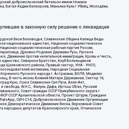
атарский добровольческий батальон имени Номана
ка, Батал-Хаджи Белхороев, Маньяки Культ Убийц, Молодёжь
тупившее в законную силу решение о ликвидации
ардской Веси Беловодья, Славянская Община Капища Веды
ское национальное единство, Национал-социалистическое
 Национал-социалистическая рабочая партия России,
Череповца, Духовно-Родовая Держава Русь, Русское
з, Движение против нелегальной иммиграции, Кровь и Честь,
е единство, Северное Братство, Клуб Болельщиков
ода Щелковского района, Правый сектор, УНА - УНСО,
ие последователей инглиизма, Народная Социальная
 Коренного Русского народа г. Астрахани, ВОЛЯ, Меджлис
льц, В честь иконы Божией Матери Державная, Сектор 16,
рад Крю, Союз Славянских Сил Руси, Алля-Аят,
 свобода, W.H.С., Фалунь Дафа, Иртыш Ultras, Русский
вального, Совет граждан СССР Прикубанского округа г.
ФСР СССР Архангельской области, Проект Штурм, Граждане
, WhatsApp, СИЧ-С14, Добровольческое Движение Организации
жное Демократическое Движение Весна, Верховный Совет
та народных депутатов Красноярского края, Этническое