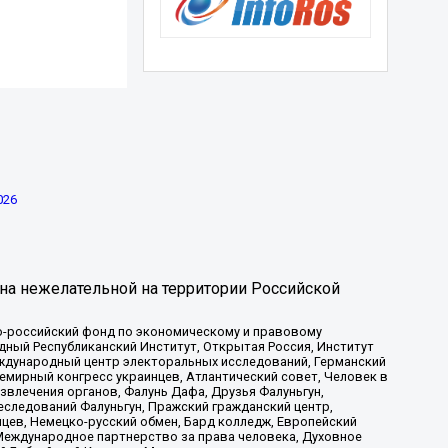
026
на нежелательной на территории Российской
-российский фонд по экономическому и правовому
ый Республиканский Институт, Открытая Россия, Институт
ждународный центр электоральных исследований, Германский
мирный конгресс украинцев, Атлантический совет, Человек в
звлечения органов, Фалунь Дафа, Друзья Фалуньгун,
еследований Фалуньгун, Пражский гражданский центр,
цев, Немецко-русский обмен, Бард колледж, Европейский
Международное партнерство за права человека, Духовное