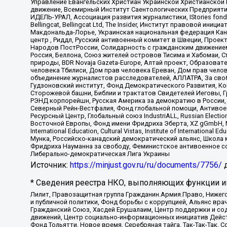
Управление Евангельских Христиан Украинской Христианской
движение, Всемирный Институт Саентологических Предприяти
ИДЕЛЬ-УРАЛ, Ассоциация развития журналистики, IStories fo
Bellingcat, Bellingcat Ltd, The Insider, Институт правовой ин
Макдональда-Лорье, Украинская национальная федерация Кан
центр , Риддл, Русский антивоенный комитет в Швеции, Проект
Народов ПостРоссии, Солидарность с гражданским движением 
Россия, Беллона, Союз жителей островов Тисима и Хабомаи, 
природы, BDR Novaja Gazeta-Europe, Алтай проект, Образова
человека Тбилиси, Дом прав человека Ереван, Дом прав челов
объединение журналистов расследователей, АЛЛАТРА, За своб
Гудзоновский институт, Фонд Демократического Развития, К
Сторожевой башни, Библии и трактатов Свидетелей Иеговы, Г
РЭНД корпорейшн, Русская Америка за демократию в России, 
Северный Рейн-Вестфалия, Фонд глобальной помощи, Антивоенн
Ресурсный Центр, Глобальный союз IndustriALL, Russian Electi
Восточной Европы, Фонд имени Фридриха Эберта, XZ gGmbH, М
International Education, Cultural Vistas, Institute of Intern
Мунка, Российско-канадский демократический альянс, Школа
Фридриха Науманна за свободу, Феминистское антивоенное соп
Либерально-демократическая Лига Украины
Источник:
https://minjust.gov.ru/ru/documents/7756/
д
* Сведения реестра НКО, выполняющих функции ин
Лилит, Правозащитная группа Гражданин.Армия.Право, Нижего
и публичной политики, Фонд борьбы с коррупцией, Альянс вр
Гражданский Союз, Хасдей Ерушалаим, Центр поддержки и сод
движений, Центр социально-информационных инициатив Дейс
Фонд Тольятти, Новое время, Серебряная тайга, Так-Так-Так,