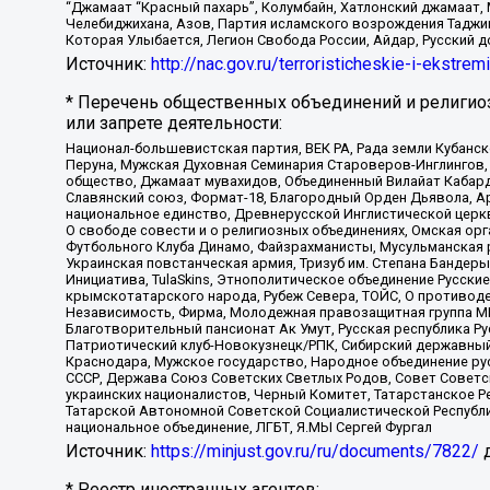
“Джамаат “Красный пахарь”, Колумбайн, Хатлонский джамаат, 
Челебиджихана, Азов, Партия исламского возрождения Таджи
Которая Улыбается, Легион Свобода России, Айдар, Русский 
Источник:
http://nac.gov.ru/terroristicheskie-i-ekstrem
* Перечень общественных объединений и религио
или запрете деятельности:
Национал-большевистская партия, ВЕК РА, Рада земли Кубан
Перуна, Мужская Духовная Семинария Староверов-Инглингов, 
общество, Джамаат мувахидов, Объединенный Вилайат Кабарды
Славянский союз, Формат-18, Благородный Орден Дьявола, А
национальное единство, Древнерусской Инглистической церк
О свободе совести и о религиозных объединениях, Омская ор
Футбольного Клуба Динамо, Файзрахманисты, Мусульманская р
Украинская повстанческая армия, Тризуб им. Степана Бандеры,
Инициатива, TulaSkins, Этнополитическое объединение Русски
крымскотатарского народа, Рубеж Севера, ТОЙС, О противоде
Независимость, Фирма, Молодежная правозащитная группа МПГ
Благотворительный пансионат Ак Умут, Русская республика Рус
Патриотический клуб-Новокузнецк/РПК, Сибирский державный 
Краснодара, Мужское государство, Народное объединение ру
СССР, Держава Союз Советских Светлых Родов, Совет Советски
украинских националистов, Черный Комитет, Татарстанское 
Татарской Автономной Советской Социалистической Республи
национальное объединение, ЛГБТ, Я.МЫ Сергей Фургал
Источник:
https://minjust.gov.ru/ru/documents/7822/
д
* Реестр иностранных агентов: