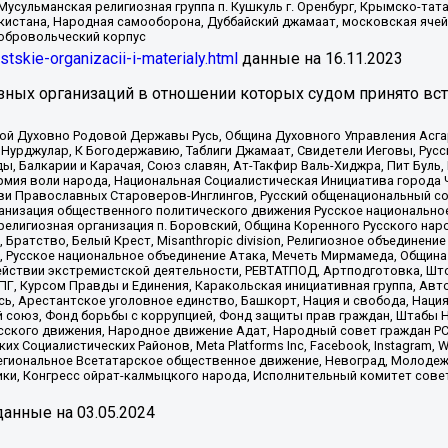
Мусульманская религиозная группа п. Кушкуль г. Оренбург, Крымско-т
кистана, Народная самооборона, Дуббайский джамаат, московская ячей
добровольческий корпус
istskie-organizacii-i-materialy.html
данные на
16.11.2023
зных организаций в отношении которых судом принято вс
ской Духовно Родовой Державы Русь, Община Духовного Управления Асг
Нурджулар, К Богодержавию, Таблиги Джамаат, Свидетели Иеговы, Рус
, Балкарии и Карачая, Союз славян, Ат-Такфир Валь-Хиджра, Пит Буль,
рмия воли народа, Национальная Социалистическая Инициатива города 
ви Православных Староверов-Инглингов, Русский общенациональный сою
ганизация общественного политического движения Русское национально
елигиозная организация п. Боровский, Община Коренного Русского нар
 Братство, Белый Крест, Misanthropic division, Религиозное объединен
е, Русское национальное объединение Атака, Мечеть Мирмамеда, Община
йствии экстремистской деятельности, РЕВТАТПОД, Артподготовка, Што
, Курсом Правды и Единения, Каракольская инициативная группа, Автог
ь, Арестантское уголовное единство, Башкорт, Нация и свобода, Нация и
союз, Фонд борьбы с коррупцией, Фонд защиты прав граждан, Штабы На
сского движения, Народное движение Адат, Народный совет граждан РС
х Социалистических Районов, Meta Platforms Inc, Facebook, Instagram
Региональное Всетатарское общественное движение, Невоград, Молоде
ки, Конгресс ойрат-калмыцкого народа, Исполнительный комитет сове
анные на
03.05.2024