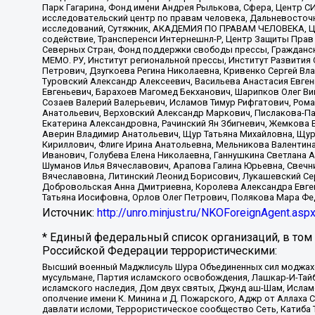
Парк Гагарина, Фонд имени Андрея Рылькова, Сфера, Центр С
исследовательский центр по правам человека, Дальневосточн
исследований, Сутяжник, АКАДЕМИЯ ПО ПРАВАМ ЧЕЛОВЕКА, Це
содействие, Трансперенси Интернешнл-Р, Центр Защиты Прав
Северных Стран, Фонд поддержки свободы прессы, Гражданск
МЕМО. РУ, Институт региональной прессы, Институт Развити
Петрович, Дзугкоева Регина Николаевна, Кривенко Сергей В
Туровский Александр Алексеевич, Васильева Анастасия Евген
Евгеньевич, Барахоев Магомед Бекханович, Шарипков Олег В
Созаев Валерий Валерьевич, Исламов Тимур Рифгатович, Рома
Анатольевич, Верховский Александр Маркович, Пислакова-Па
Екатерина Александровна, Рачинский Ян Збигневич, Жемкова 
Аверин Владимир Анатольевич, Щур Татьяна Михайловна, Щур
Кириллович, Флиге Ирина Анатольевна, Мельникова Валентин
Иванович, Голубева Елена Николаевна, Ганнушкина Светлана 
Шуманов Илья Вячеславович, Арапова Галина Юрьевна, Свечн
Вячеславовна, Литинский Леонид Борисович, Лукашевский Се
Добровольская Анна Дмитриевна, Королева Александра Евген
Татьяна Иосифовна, Орлов Олег Петрович, Полякова Мара Фе
Источник:
http://unro.minjust.ru/NKOForeignAgent.asp
* Единый федеральный список организаций, в том
Российской Федерации террористическими:
Высший военный Маджлисуль Шура Объединенных сил моджахедо
мусульмане, Партия исламского освобождения, Лашкар-И-Тай
исламского наследия, Дом двух святых, Джунд аш-Шам, Ислам
ополчение имени К. Минина и Д. Пожарского, Аджр от Аллаха 
давлати исломи, Террористическое сообщество Сеть, Катиба Та