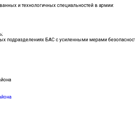
ванных и технологичных специальностей в армии:
ь;
ых подразделениях БАС с усиленными мерами безопасност
айона
айона