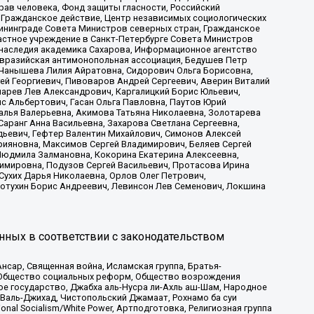
рав человека, Фонд защиты гласности, Российский
 Гражданское действие, Центр независимых социологических
ининграде Совета Министров северных стран, Гражданское
астное учреждение в Санкт-Петербурге Совета Министров
 наследия академика Сахарова, Информационное агентство
Евразийская антимонопольная ассоциация, Бедушев Петр
 Чанышева Лилия Айратовна, Сидорович Ольга Борисовна,
гей Георгиевич, Пивоваров Андрей Сергеевич, Аверин Виталий
марев Лев Александрович, Каргалицкий Борис Юльевич,
с Альбертович, Гасан Ольга Павловна, Паутов Юрий
алья Валерьевна, Акимова Татьяна Николаевна, Золотарева
аранг Анна Васильевна, Захарова Светлана Сергеевна,
дьевич, Гефтер Валентин Михайлович, Симонов Алексей
рияновна, Максимов Сергей Владимирович, Беляев Сергей
 Людмила Залмановна, Кокорина Екатерина Алексеевна,
имировна, Подузов Сергей Васильевич, Протасова Ирина
Сухих Дарья Николаевна, Орлов Олег Петрович,
отухин Борис Андреевич, Левинсон Лев Семенович, Локшина
нных в соответствии с законодательством
сар, Священная война, Исламская группа, Братья-
а, Общество социальных реформ, Общество возрождения
ое государство, Джабха аль-Нусра ли-Ахль аш-Шам, Народное
 Валь-Джихад, Чистопольский Джамаат, Рохнамо ба суи
nal Socialism/White Power, Артподготовка, Религиозная группа