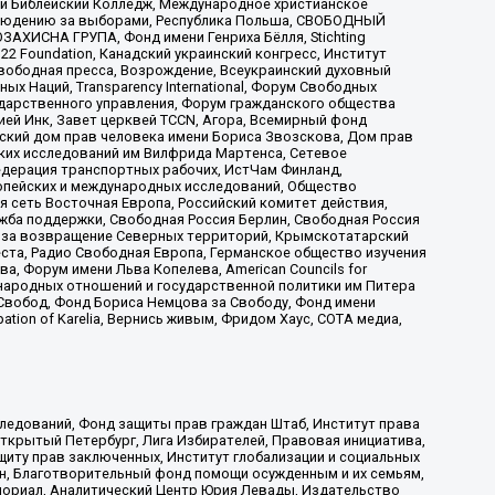
ый Библейский Колледж, Международное христианское
аблюдению за выборами, Республика Польша, СВОБОДНЫЙ
АХИСНА ГРУПА, Фонд имени Генриха Бёлля, Stichting
t 22 Foundation, Канадский украинский конгресс, Институт
вободная пресса, Возрождение, Всеукраинский духовный
х Наций, Transparеncy International, Форум Свободных
ударственного управления, Форум гражданского общества
ией Инк, Завет церквей TCCN, Агора, Всемирный фонд
сский дом прав человека имени Бориса Звозскова, Дом прав
ских исследований им Вилфрида Мартенса, Сетевое
едерация транспортных рабочих, ИстЧам Финланд,
ропейских и международных исследований, Общество
я сеть Восточная Европа, Российский комитет действия,
жба поддержки, Свободная Россия Берлин, Свободная Россия
оюз за возвращение Северных территорий, Крымскотатарский
 креста, Радио Свободная Европа, Германское общество изучения
 Форум имени Льва Копелева, American Councils for
международных отношений и государственной политики им Питера
Свобод, Фонд Бориса Немцова за Свободу, Фонд имени
ion of Karelia, Вернись живым, Фридом Хаус, СОТА медиа,
ледований, Фонд защиты прав граждан Штаб, Институт права
Открытый Петербург, Лига Избирателей, Правовая инициатива,
иту прав заключенных, Институт глобализации и социальных
н, Благотворительный фонд помощи осужденным и их семьям,
Мемориал, Аналитический Центр Юрия Левады, Издательство