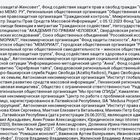
 "Мы против СПИДа", Камалягин Денис Николаевич, Маркелов Сергей Евгеньевич, Пономарев Лев Александрович, Савицкая Людмила Алексеевна, Автономная некоммерческая организация "Центр по работе с проблемой насилия "НАСИЛИЮ.НЕТ", Межрегиональный профессиональный союз работников здравоохранения "Альянс врачей", Юридическое лицо, зарегистрированное в Латвийской Республике, SIA "Medusa Project" (регистрационный номер 40103797863, дата регистрации 10.06.2014), Некоммерческая организация "Фонд по борьбе с коррупцией", Автономная некоммерческая организация "Институт права и публичной политики", Баданин Роман Сергеевич, Гликин Максим Александрович, Железнова Мария Михайловна, Лукьянова Юлия Сергеевна, Маетная Елизавета Витальевна, Маняхин Петр Борисович, Чуракова Ольга Владимировна, Ярош Юлия Петровна, Юридическое лицо "The Insider SIA", зарегистрированное в Риге, Латвийская Республика (дата регистрации 26.06.2015), являющееся администратором доменного имени интернет-издания "The Insider SIA", https://theins.ru, Постернак Алексей Евгеньевич, Рубин Михаил Аркадьевич, Анин Роман Александрович, Юридическое лицо Istories fonds, зарегистрированное в Латвийской Республике (регистрационный номер 50008295751, дата регистрации 24.02.2020), Великовский Дмитрий Александрович, Долинина Ирина Николаевна, Мароховская Алеся Алексеевна, Шлейнов Роман Юрьевич, Шмагун Олеся Валентиновна, Общество с ограниченной ответственностью "Альтаир 2021", Общество с ограниченной ответственностью "Вега 2021", Общество с ограниченной ответственностью "Главный редактор 2021", Общество с ограниченной ответственностью "Ромашки монолит", Важенков Артем Валерьевич, Ивановская областная общественная организация "Центр гендерных исследований", Гурман Юрий Альбертович, Медиапроект "ОВД-Инфо", Егоров Владимир Владимирович, Жилинский Владимир Александрович, Общество с ограниченной ответственностью "ЗП", Иванова София Юрьевна, Карезина Инна Павловна, Кильтау Екатерина Викторовна, Петров Алексей Викторович, Пискунов Сергей Евгеньевич, Смирнов Сергей Сергеевич, Тихонов Михаил Сергеевич, Общество с ограниченной ответственностью "ЖУРНАЛИСТ-ИНОСТРАННЫЙ АГЕНТ", Арапова Галина Юрьевна, Вольтская Татьяна Анатольевна, Американская компания "Mason G.E.S. Anonymous Foundation" (США), являющаяся владельцем интернет-издания https://mnews.world/, Компания "Stichting Bellingcat", зарегистрированная в Нидерландах (дата регистрации 11.07.2018), Захаров Андрей Вячеславович, Клепиковская Екатерина Дмитриевна, Общество с ограниченной ответственностью "МЕМО", Перл Роман Александрович, Симонов Евгений Алексеевич, Соловьева Елена Анатольевна, Сотников Даниил Владимирович, Сурначева Елизавета Дмитриевна, Автономная некоммерческая организация по защите прав человека и информированию населения "Якутия – Наше Мнение", Общество с ограниченной ответственностью "Москоу диджитал медиа", с 26.01.2023 Общество с ограниченной ответственностью "Чайка Белые сады", Ветошкина Валерия Валерьевна, Заговора Максим Александрович, Межрегиональное общественное движение "Российская ЛГБТ - сеть", Оленичев Максим Владимирович, Павлов Иван Юрьевич, Скворцова Елена Сергеевна, Общество с ограниченной ответственностью "Как бы инагент", Кочетков Игорь Викторович, Общество с ограниченной ответственностью "Честные выборы", Еланчик Олег Александрович, Общество с ограниченной ответственностью "Нобелевский призыв", Гималова Регина Эмилевна, Григорьев Андрей Валерьевич, Григорьева Алина Александровна, Ассоциация по содействию защите прав призывников, альтернативнослужащих и военнослужащих "Правозащитная группа "Гражданин.Армия.Право", Хисамова Регина Фаритовна, Автономная некоммерческая организация по реализации социально-правовых программ "Лилит"