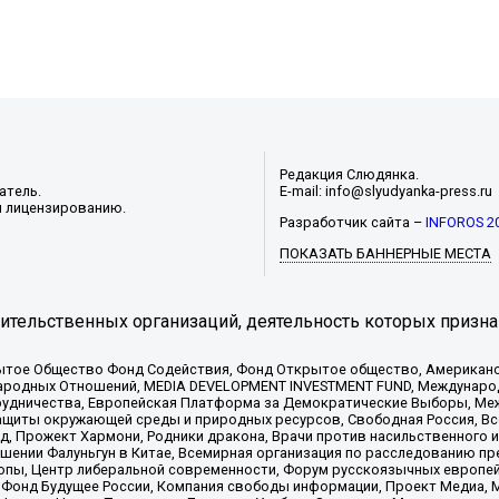
Редакция Слюдянка.
атель.
E-mail: info@slyudyanka-press.ru
и лицензированию.
Разработчик сайта –
INFOROS 2
ПОКАЗАТЬ БАННЕРНЫЕ МЕСТА
тельственных организаций, деятельность которых призна
ытое Общество Фонд Содействия, Фонд Открытое общество, Американо
родных Отношений, MEDIA DEVELOPMENT INVESTMENT FUND, Международн
рудничества, Европейская Платформа за Демократические Выборы, Ме
щиты окружающей среды и природных ресурсов, Свободная Россия, Все
, Прожект Хармони, Родники дракона, Врачи против насильственного и
шении Фалуньгун в Китае, Всемирная организация по расследованию пр
опы, Центр либеральной современности, Форум русскоязычных европей
Фонд Будущее России, Компания свободы информации, Проект Медиа, 