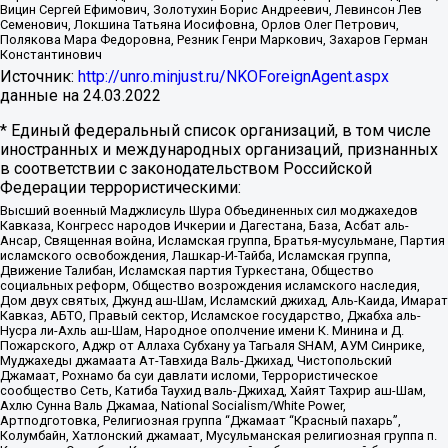
Вицин Сергей Ефимович, Золотухин Борис Андреевич, Левинсон Лев
Семенович, Локшина Татьяна Иосифовна, Орлов Олег Петрович,
Полякова Мара Федоровна, Резник Генри Маркович, Захаров Герман
Константинович
Источник:
http://unro.minjust.ru/NKOForeignAgent.aspx
данные на
24.03.2022
* Единый федеральный список организаций, в том числе
иностранных и международных организаций, признанных
в соответствии с законодательством Российской
Федерации террористическими:
Высший военный Маджлисуль Шура Объединенных сил моджахедов
Кавказа, Конгресс народов Ичкерии и Дагестана, База, Асбат аль-
Ансар, Священная война, Исламская группа, Братья-мусульмане, Партия
исламского освобождения, Лашкар-И-Тайба, Исламская группа,
Движение Талибан, Исламская партия Туркестана, Общество
социальных реформ, Общество возрождения исламского наследия,
Дом двух святых, Джунд аш-Шам, Исламский джихад, Аль-Каида, Имарат
Кавказ, АБТО, Правый сектор, Исламское государство, Джабха аль-
Нусра ли-Ахль аш-Шам, Народное ополчение имени К. Минина и Д.
Пожарского, Аджр от Аллаха Субхану уа Тагьаля SHAM, АУМ Синрике,
Муджахеды джамаата Ат-Тавхида Валь-Джихад, Чистопольский
Джамаат, Рохнамо ба суи давлати исломи, Террористическое
сообщество Сеть, Катиба Таухид валь-Джихад, Хайят Тахрир аш-Шам,
Ахлю Сунна Валь Джамаа, National Socialism/White Power,
Артподготовка, Религиозная группа “Джамаат “Красный пахарь”,
Колумбайн, Хатлонский джамаат, Мусульманская религиозная группа п.