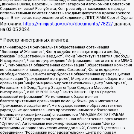
Движение Весна, Верховный Совет Татарской Автономной Советской
Социалистической Республики, Конгресс ойрат-калмыцкого народа,
Исполнительный комитет совета народных депутатов Красноярского
края, Этническое национальное объединение, ЛГБТ, Я.МЫ Сергей Фургал
Источник:
https://minjust.gov.ru/ru/documents/7822/
данные
на
03.05.2024
* Реестр иностранных агентов:
Калининградская региональная общественная организация "Экозащита!-Женсовет", Фонд содействия защите прав и свобод граждан "Общественный вердикт", Фонд "Институт Развития Свободы Информации", Частное учреждение "Информационное агентство МЕМО. РУ", Региональная общественная организация "Общественная комиссия по сохранению наследия академика Сахарова", Фонд поддержки свободы прессы, Санкт-Петербургская общественная правозащитная организация "Гражданский контроль", Межрегиональная общественная организация "Информационно-просветительский центр "Мемориал", Региональный Фонд "Центр Защиты Прав Средств Массовой Информации", с 05.12.2023 Фонд "Центр Защиты Прав Средств массовой информации", Региональная общественная благотворительная организация помощи беженцам и мигрантам "Гражданское содействие", Негосударственное образовательное учреждение дополнительного профессионального образования (повышение квалификации) специалистов "АКАДЕМИЯ ПО ПРАВАМ ЧЕЛОВЕКА", Свердловская региональная общественная организация "Сутяжник", Автономная некоммерческая организация "Центр независимых социологических исследований", Союз общественных объединений "Российский исследовательский центр по правам человека", Региональное общественное учреждение научно-информационный центр "МЕМОРИАЛ", Некоммерческая организация "Фонд защиты гласности", Автономная некоммерческая организация "Институт прав человека", Городская общественная организация "Екатеринбургское общество "МЕМОРИАЛ", Городская общественная организация "Рязанское историко-просветительское и правозащитное общество "Мемориал" (Рязанский Мемориал), Челябинский региональный орган общественной самодеятельности – женское общественное объединение "Женщины Евразии", Челябинский региональный орган общественной самодеятельности "Уральская правозащитная группа", Фонд содействия защите здоровья и социальной справедливости имени Андрея Рылькова, Автономная Некоммерческая Организация "Аналитический Центр Юрия Левады", Автономная некоммерческая организация социальной поддержки населения "Проект Апрель", Региональная общественная организация помощи женщинам и детям, находящимся в кризисной ситуации "Информационно-методический центр "Анна", Фонд содействия развитию массовых коммуникаций и правовому просвещению "Так-так-Так", Фонд содействия устойчивому развитию "Серебряная тайга", Свердловский региональный общественный фонд социальных проектов "Новое время", "Idel.Реалии", Кавказ.Реалии, Крым.Реалии, Телеканал Настоящее Время, Татаро-башкирская служба Радио Свобода (Azatliq Radiosi), Радио Свободная Европа/Радио Свобода (PCE/PC), "Сибирь.Реалии", "Фактограф", Благотворительный фонд помощи осужденным и их семьям, Автономная некоммерческая организация "Институт глобализации и социальных движений", Фонд "В защиту прав заключенных", Частное учреждение "Центр поддержки и содействия развитию средств массовой информации", Пензенский региональный общественный благотворительный фонд "Гражданский союз", "Север.Реалии", Некоммерческая организация Фонд "Правовая инициатива", Общество с ограниченной ответственностью "Радио Свободная Европа/Радио Свобода", Чешское информационное агентство "MEDIUM-ORIENT", Красноярская региональная общественная организация "Мы против СПИДа", Камалягин Денис Николаевич, Маркелов Сергей Евгеньевич, Пономарев Лев Александрович, Савицкая Людмила Алексеевна, Автономная некоммерческая организация "Центр по работе с проблемой насилия "НАСИЛИЮ.НЕТ", Межрегиональный профессиональный союз работников здравоохранения "Альянс врачей", Юридическое лицо, зарегистрированное в Латвийской Республике, SIA "Medusa Project" (регистрационный номер 40103797863, дата регистрации 10.06.2014), Некоммерческая организация "Фонд по борьбе с коррупцией", Автономная некоммерческая организация "Институт права и публичной политики", Баданин Роман Сергеевич, Гликин Максим Александрович, Железнова Мария Михайловна, Лукьянова Юлия Сергеевна, Маетная Елизавета Витальевна, Маняхин Петр Борисович, Чуракова Ольга Владимировна, Ярош Юлия Петровна, Юридическое лицо "The Insider SIA", зарегистрированное в Риге, Латвийская Республика (дата регистрации 26.06.2015), являющееся администратором доменного имени интернет-издания "The Insider SIA", https://theins.ru, Постернак Алексей Евгеньевич, Рубин Михаил Аркадьевич, Анин Роман Александрович, Юридическое лицо Istories fonds, зарегистрированное в Латвийской Республике (регистрационный номер 50008295751, дата регистрации 24.02.2020), Великовский Дмитрий Александрович, Долинина Ирина Николаевна, Мароховская Алеся Алексеевна, Шлейнов Роман Юрьевич, Шмагун Олеся Валентиновна, Общество с ограниченной ответственностью "Альтаир 2021", Общество с ограниченной ответственностью "Вега 2021", Общество с ограниченной ответственностью "Главный редактор 2021", Общество с ограниченной ответственностью "Ромашки монолит", Важенков Артем Валерьевич, Ивановская областная общественная организация "Центр гендерных исследований", Гурман Юрий Альбертович, Медиапроект "ОВД-Инфо", Егоров Владимир Владимирович, Жилинский Владимир Александрович, Общество с ограниченной ответственностью "ЗП", Иванова София Юрьевна, Карезина Инна Павловна, Кильтау Екатерина Викторовна, Петров Алексей Викторович, Пискунов Сергей Евгеньевич, Смирнов Сергей Сергеевич, Тихонов Михаил Сергеевич, Общество с ограниченной ответственностью "ЖУРНАЛИСТ-ИНОСТРАННЫЙ АГЕНТ", Арапова Галина Юрьевна, Вольтская Татьяна Анатольевна, Американская компания "Mason G.E.S. Anonymous Foundation" (США), являющаяся владельцем интернет-издания https://mnews.world/, Компания "Stichting Bellingcat", зарегистрированная в Нидерландах (дата регистрации 11.07.2018), Захаров Андрей Вячеславович, Клепиковская Екатерина Дмитриевна, Общество с ограниченной ответственностью "МЕМО", Перл Роман Александрович, Симонов Евгений Алексеевич, Соловьева Елена Анатольевна, Сотников Даниил Владимирович, Сурначева Елизавета Дмитриевна, Автономная некоммерческая организация по защите прав человека и информированию населения "Якутия – Наше Мнение", Общество с ограниченной ответственностью "Москоу диджитал медиа", с 26.01.2023 Общество с ограниченной ответственностью "Чайка Белые сады", Ветошкина Валерия Валерьевна, Заговора Максим Александрович, Межрегиональное общественное движение "Российская ЛГБТ - сеть", Оленичев Максим Владимирович, Павлов Иван Юрьевич, Скворцова Елена Сергеевна, Общество с ограниченной ответственностью "Как бы инагент", Кочетков Игорь Викторович, Общество с ограниченной ответственностью "Честные выборы", Еланчик Олег Александрович, Общество с ограниченной ответственностью "Нобелевский призыв", Гималова Регина Эмилевна, Григорьев Андрей Валерьевич, Григорьева Алина Александровна, Ассоциация по содействию защите прав призывников, альтернативнослужащих и военнослужащих "Правозащитная группа "Гражданин.Армия.Право", Хисамова Регина Фаритовна, Автономная некоммерческая организация по реализации социально-правовых программ "Лилит", Дальневосточное общественное движение "Маяк", Санкт-Петербургская ЛГБТ-инициативная группа "Выход", Инициативная группа ЛГБТ+ "Реверс", Алексеев Андрей Викторович, Бекбулатова Таисия Львовна, Беляев Иван Михайлович, Владыкина Елена Сергеевна, Гельман Марат Александрович, Никульшина Вероника Юрьевна, Толоконникова Надежда Андреевна, Шендерович Виктор Анатольевич, Общество с ограниченной ответственностью "Данное сообщение", Общество с ограниченной ответственностью Издательский дом "Новая глава", Айнбиндер Александра Александровна, Московский комьюнити-центр для ЛГБТ+инициатив, Благотворительный фонд развития филантропии, Deutsche Welle (Германия, Kurt-Schumacher-Strasse 3, 53113 Bonn), Борзунова Мария Михайловна, Воробьев Виктор Викторович, Голубева Анна Львовна, Константинова Алла Михайловна, Малкова Ирина Владимировна, Мурадов Мурад Абдулгалимович, Осетинская Елизавета Николаевна, Понасенков Евгений Николаевич, Ганапольский Матвей Юрьевич, Киселев Евгений Алексеевич, Борухович Ирина Григорьевна, Дремин Иван Тимофеевич, Дубровский Дмитрий Викторович, Красноярская региональная общественная организация поддержки и развития альтернативных образовательных технологий и межкультурных коммуникаций "ИНТЕРРА", Маяковская Екатерина Алексеевна, Фейгин Марк Захарович, Филимонов Андрей Викторович, Дзугкоева Регина Николаевна, Доброхотов Роман Александрович, Дудь Юрий Александрович, Елкин Сергей Владимирович, Кругликов Кирилл Игоревич, Сабунаева Мария Леонидовна, Семенов Алексей Владимирович, Шаинян Карен Багратович, Шульман Екатерина Михайловна, Асафьев Артур Валерьевич, Вахштайн Виктор Семенович, Венедиктов Алексей Алексеевич, Лушникова Екатерина Евгеньевна, Волков Леонид Михайлович, Невзоров Александр Глебович, Пархоменко Сергей Борисович, Сироткин Ярослав Николаевич, Кара-Мурза Владимир Владимирович, Баранова Наталья Владимировна, Гозман Леонид Яковлевич, Кагарлицкий Борис Юльевич, Климарев Михаил Валерьевич, Милов Владимир Станиславович, Автономная некоммерческая организация Краснодарский центр современного искусства "Типография", Моргенштерн Алишер Тагирович, Соболь Любовь Эдуардовна, Общество с ограниченной ответственностью "ЛИЗА НОРМ", Каспаров Гарри Кимович, Ходорковский Михаил Борисович, Общество с ограниченной ответственностью "Апрельские тезисы", Данилович Ирина Брониславовна, Кашин Олег Владимирович, Петров Николай Владимирович, Пивоваров Алексей Владимирович, Соколов Михаил Владимирович, Цветкова Юлия Владимировна, Чичваркин Евгений Александрович, Комитет против пыток/Команда против пыток, Общество с ограниченной ответственностью "Первый научный", Общество с ограниченной ответственностью "Вертолет и ко", Белоцерковская Вероника Борисовна, Кац Максим Евгеньевич, Лазарева Татьяна Юрьевна, Шаведдинов Руслан Табризович, Яшин Илья Валерьевич, Общество с ограниченной ответственностью "Иноагент ААВ", Алешковский Дмитрий Петрович, Альбац Евгения Марковна, Быков Дмитрий Львович, Галямина Юлия Евгеньевна, Лойко Сергей Леонидович, Мартынов Кирилл Константинович, Медведев Сергей Александрович, Крашенинников Федор Геннадиевич, Гордеева Катерина Вл