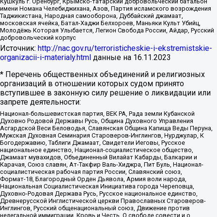
Кушкуль г. Оренбург, Крымско-татарский добровольческий батальон
имени Номана Челебиджихана, Азов, Партия исламского возрождения
Таджикистана, Народная самооборона, Дуббайский джамаат,
московская ячейка, Батал-Хаджи Белхороев, Маньяки Культ Убийц,
Молодёжь Которая Улыбается, Легион Свобода России, Айдар, Русский
добровольческий корпус
Источник:
http://nac.gov.ru/terroristicheskie-i-ekstremistskie-
organizacii-i-materialy.html
данные на
16.11.2023
* Перечень общественных объединений и религиозных
организаций в отношении которых судом принято
вступившее в законную силу решение о ликвидации или
запрете деятельности:
Национал-большевистская партия, ВЕК РА, Рада земли Кубанской
Духовно Родовой Державы Русь, Община Духовного Управления
Асгардской Веси Беловодья, Славянская Община Капища Веды Перуна,
Мужская Духовная Семинария Староверов-Инглингов, Нурджулар, К
Богодержавию, Таблиги Джамаат, Свидетели Иеговы, Русское
национальное единство, Национал-социалистическое общество,
Джамаат мувахидов, Объединенный Вилайат Кабарды, Балкарии и
Карачая, Союз славян, Ат-Такфир Валь-Хиджра, Пит Буль, Национал-
социалистическая рабочая партия России, Славянский союз,
Формат-18, Благородный Орден Дьявола, Армия воли народа,
Национальная Социалистическая Инициатива города Череповца,
Духовно-Родовая Держава Русь, Русское национальное единство,
Древнерусской Инглистической церкви Православных Староверов-
Инглингов, Русский общенациональный союз, Движение против
нелегальной иммиграции, Кровь и Честь, О свободе совести и о