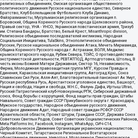
религиозных объединениях, Омская организация общественного
политического движения Русское национальное единство, Северное
Братство, Клуб Болельщиков Футбольного Клуба Динамо,
Файзрахманисты, Мусульманская религиозная организация п.
Боровский, Община Коренного Русского народа Щелковского района,
Правый сектор, УНА - УНСО, Украинская повстанческая армия, Тризуб
им. Степана Бандеры, Братство, Белый Крест, Misanthropic division,
Религиозное объединение последователей инглиизма, Народная
Социальная Инициатива, TulaSkins, Этнополитическое объединение
Русские, Русское национальное объединение Атака, Мечеть Мирмамеда,
Община Коренного Русского народа г. Астрахани, ВОЛЯ, Меджлис
крымскотатарского народа, Рубеж Севера, ТОЙС, О противодействии
экстремистской деятельности, РЕВТАТПОД, Артподготовка, Штольц, В
честь иконы Божией Матери Державная, Сектор 16, Независимость,
Фирма, Молодежная правозащитная группа МПГ, Курсом Правды и
Единения, Каракольская инициативная группа, Автоград Крю, Союз
Славянских Сил Руси, Алля-Аят, Благотворительный пансионат Ак Умут,
Русская республика Русь, Арестантское уголовное единство, Башкорт,
Нация и свобода, Нация и свобода, W.H.С., Фалунь Дафа, Иртыш Ultras,
Русский Патриотический клуб-Новокузнецк/РПК, Сибирский державный
союз, Фонд борьбы с коррупцией, Фонд защиты прав граждан, Штабы
Навального, Совет граждан СССР Прикубанского округа г. Краснодара,
Мужское государство, Народное объединение русского движения,
Народное движение Адат, Народный совет граждан РСФСР СССР
Архангельской области, Проект Штурм, Граждане СССР, Держава Союз
Советских Светлых Родов, Совет Советских Социалистических Районов,
Meta Platforms Inc, Facebook, Instagram, WhatsApp, СИЧ-С14,
Добровольческое Движение Организации украинских националистов,
Черный Комитет, Татарстанское Региональное Всетатарское
общественное движение, Невоград, Молодежное Демократическое