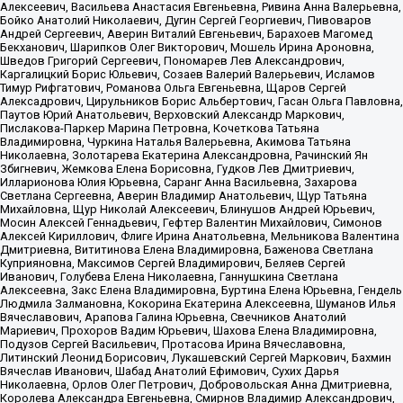
Алексеевич, Васильева Анастасия Евгеньевна, Ривина Анна Валерьевна,
Бойко Анатолий Николаевич, Дугин Сергей Георгиевич, Пивоваров
Андрей Сергеевич, Аверин Виталий Евгеньевич, Барахоев Магомед
Бекханович, Шарипков Олег Викторович, Мошель Ирина Ароновна,
Шведов Григорий Сергеевич, Пономарев Лев Александрович,
Каргалицкий Борис Юльевич, Созаев Валерий Валерьевич, Исламов
Тимур Рифгатович, Романова Ольга Евгеньевна, Щаров Сергей
Алексадрович, Цирульников Борис Альбертович, Гасан Ольга Павловна,
Паутов Юрий Анатольевич, Верховский Александр Маркович,
Пислакова-Паркер Марина Петровна, Кочеткова Татьяна
Владимировна, Чуркина Наталья Валерьевна, Акимова Татьяна
Николаевна, Золотарева Екатерина Александровна, Рачинский Ян
Збигневич, Жемкова Елена Борисовна, Гудков Лев Дмитриевич,
Илларионова Юлия Юрьевна, Саранг Анна Васильевна, Захарова
Светлана Сергеевна, Аверин Владимир Анатольевич, Щур Татьяна
Михайловна, Щур Николай Алексеевич, Блинушов Андрей Юрьевич,
Мосин Алексей Геннадьевич, Гефтер Валентин Михайлович, Симонов
Алексей Кириллович, Флиге Ирина Анатольевна, Мельникова Валентина
Дмитриевна, Вититинова Елена Владимировна, Баженова Светлана
Куприяновна, Максимов Сергей Владимирович, Беляев Сергей
Иванович, Голубева Елена Николаевна, Ганнушкина Светлана
Алексеевна, Закс Елена Владимировна, Буртина Елена Юрьевна, Гендель
Людмила Залмановна, Кокорина Екатерина Алексеевна, Шуманов Илья
Вячеславович, Арапова Галина Юрьевна, Свечников Анатолий
Мариевич, Прохоров Вадим Юрьевич, Шахова Елена Владимировна,
Подузов Сергей Васильевич, Протасова Ирина Вячеславовна,
Литинский Леонид Борисович, Лукашевский Сергей Маркович, Бахмин
Вячеслав Иванович, Шабад Анатолий Ефимович, Сухих Дарья
Николаевна, Орлов Олег Петрович, Добровольская Анна Дмитриевна,
Королева Александра Евгеньевна, Смирнов Владимир Александрович,