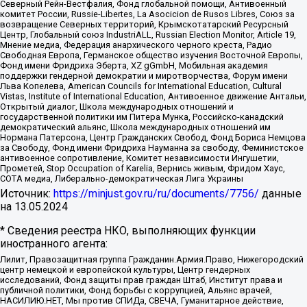
Северный Рейн-Вестфалия, Фонд глобальной помощи, Антивоенный
комитет России, Russie-Libertes, La Asocicion de Rusos Libres, Союз за
возвращение Северных территорий, Крымскотатарский Ресурсный
Центр, Глобальный союз IndustriALL, Russian Election Monitor, Article 19,
Мнение медиа, Федерация анархического черного креста, Радио
Свободная Европа, Германское общество изучения Восточной Европы,
Фонд имени Фридриха Эберта, XZ gGmbH, Мобильная академия
поддержки гендерной демократии и миротворчества, Форум имени
Льва Копелева, American Councils for International Education, Cultural
Vistas, Institute of International Education, Антивоенное движение Антальи,
Открытый диалог, Школа международных отношений и
государственной политики им Питера Мунка, Российско-канадский
демократический альянс, Школа международных отношений им
Нормана Патерсона, Центр Гражданских Свобод, Фонд Бориса Немцова
за Свободу, Фонд имени Фридриха Науманна за свободу, Феминистское
антивоенное сопротивление, Комитет независимости Ингушетии,
Прометей, Stop Occupation of Karelia, Вернись живым, Фридом Хаус,
СОТА медиа, Либерально-демократическая Лига Украины
Источник:
https://minjust.gov.ru/ru/documents/7756/
данные
на
13.05.2024
* Сведения реестра НКО, выполняющих функции
иностранного агента:
Лилит, Правозащитная группа Гражданин.Армия.Право, Нижегородский
центр немецкой и европейской культуры, Центр гендерных
исследований, Фонд защиты прав граждан Штаб, Институт права и
публичной политики, Фонд борьбы с коррупцией, Альянс врачей,
НАСИЛИЮ.НЕТ, Мы против СПИДа, СВЕЧА, Гуманитарное действие,