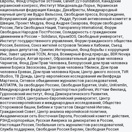
Европы, Фонд Открытой Эстонии, Calvert 22 Foundation, Канадский
украинский конгресс, Институт Макдональда-Лорье, Украинская
национальная федерация Канады, Декабристы, Международный
научный центр им Вудро Вильсона, Свободная пресса, Возрождение,
Всеукраинский духовный центр , Риддл, Русский антивоенный комитет в
Швеции, Проект Медуза, Фонд Андрея Сахарова, Форум свободной
России, Лига Свободных Наций, Transparеncy International, Форум
Свободных Народов ПостРоссии, Солидарность с гражданским
движением в России – Solidarus, КрымSOS, Свободный университет,
Институт государственного управления, Форум гражданского общества
Россия, Беллона, Союз жителей островов Тисима и Хабомаи, Съезд
народных депутатов, Гринпис Интернешнл, Фонд борьбы с коррупцией
Инк, Завет церквей TCCN, Агора, Всемирный фонд природы, BDR Novaja
Gazeta-Europe, Алтай проект, Образовательный дом прав человека
Чернигов, Фонд Дом Прав Человека, Белорусский дом прав человека
имени Бориса Звозскова, Дом прав человека Тбилиси, Дом прав
человека Ереван, Дом прав человека Крым, Центр дикого лосося, TVR
Studios, ТВ Дождь, Центр европейских исследований им Вилфрида
Мартенса, Сетевое объединение журналистов расследователей,
АЛЛАТРА, За свободную Россию, Свободная Бурятия, Uralic, UnKremlin,
Международная федерация транспортных рабочих, ИстЧам Финланд,
Гудзоновский институт, Фонд Демократического Развития,
Комитет-2024, Центрально-Европейский университет, Центр
восточноевропейских и международных исследований, Общество
Сторожевой башни, Библии и трактатов Свидетелей Иеговы,
Гражданский Совет, Центр анализа европейской политики,
Академическая сеть Восточная Европа, Российский комитет действия,
РЭНД корпорейшн, Русская Америка за демократию в России,
Настоящая Россия, Глобальная сеть журналистов-расследователей,
Служба поддержки, Свободная Россия Берлин, Свободная Россия