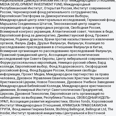
Национальный Демократический Институт Международных Отношений,
MEDIA DEVELOPMENT INVESTMENT FUND, Международный
Республиканский Институт, Открытая Россия, Институт современной
России, Черноморский фонд регионального сотрудничества,
Европейская Платформа за Демократические Выборы,
Международный центр электоральных исследований, Германский фонд
Маршалла Соединенных Штатов, Тихоокеанский центр защиты
окружающей среды и природных ресурсов, Свободная Россия,
Всемирный конгресс украинцев, Атлантический совет, Человек в беде,
Европейский фонд за демократию, Джеймстаунский фонд, Прожект
Хармони, Родники дракона, Врачи против насильственного извлечения
органов, Фалунь Дафа, Друзья Фалуньгун, Фалуньгун, Коалиция по
расследованию преследования в отношении Фалуньгун в Китае,
Всемирная организация по расследованию преследований Фалуньгун,
Пражский гражданский центр, Ассоциация школ политических
исследований при Совете Европы, Центр либеральной современности,
Форум русскоязычных европейцев, Немецко-русский обмен, Бард
колледж, Европейский выбор, Фонд Ходорковского, Оксфордский
российский фонд, Фонд Будущее России, Компания свободы
информации, Проект Медиа, Международное партнерство за права
человека, Духовное Управление Евангельских Христиан Украинской
Христианской Церкви, Новое Поколение, Духовное Учебное Заведение
Международный Библейский Колледж, Международное христианское
движение, Всемирный Институт Саентологических Предприятий,
Церковь Духовной Технологии, Европейская сеть организаций по
наблюдению за выборами, Республика Польша, СВОБОДНЫЙ ИДЕЛЬ-
УРАЛ, Ассоциация развития журналистики, IStories fonds, Королевский
Институт Международных Отношений, КРИМСЬКА ПРАВОЗАХИСНА
ГРУПА, Фонд имени Генриха Бёлля, Stichting Bellingcat, Bellingcat Ltd, The
Insider, Институт правовой инициативы Центральной и Восточной