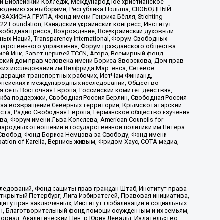
ый Библейский Колледж, Международное христианское
аблюдению за выборами, Республика Польша, СВОБОДНЫЙ
АХИСНА ГРУПА, Фонд имени Генриха Бёлля, Stichting
t 22 Foundation, Канадский украинский конгресс, Институт
вободная пресса, Возрождение, Всеукраинский духовный
х Наций, Transparеncy International, Форум Свободных
ударственного управления, Форум гражданского общества
ией Инк, Завет церквей TCCN, Агора, Всемирный фонд
сский дом прав человека имени Бориса Звозскова, Дом прав
ских исследований им Вилфрида Мартенса, Сетевое
едерация транспортных рабочих, ИстЧам Финланд,
ропейских и международных исследований, Общество
я сеть Восточная Европа, Российский комитет действия,
жба поддержки, Свободная Россия Берлин, Свободная Россия
оюз за возвращение Северных территорий, Крымскотатарский
 креста, Радио Свободная Европа, Германское общество изучения
 Форум имени Льва Копелева, American Councils for
международных отношений и государственной политики им Питера
Свобод, Фонд Бориса Немцова за Свободу, Фонд имени
ion of Karelia, Вернись живым, Фридом Хаус, СОТА медиа,
ледований, Фонд защиты прав граждан Штаб, Институт права
Открытый Петербург, Лига Избирателей, Правовая инициатива,
иту прав заключенных, Институт глобализации и социальных
н, Благотворительный фонд помощи осужденным и их семьям,
Мемориал, Аналитический Центр Юрия Левады, Издательство