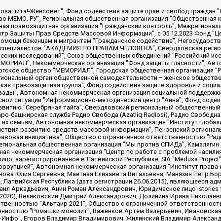
 "Мы против СПИДа", Камалягин Денис Николаевич, Маркелов Сергей Евгеньевич, Пономарев Лев Александрович, Савицкая Людмила Алексеевна, Автономная некоммерческая организация "Центр по работе с проблемой насилия "НАСИЛИЮ.НЕТ", Межрегиональный профессиональный союз работников здравоохранения "Альянс врачей", Юридическое лицо, зарегистрированное в Латвийской Республике, SIA "Medusa Project" (регистрационный номер 40103797863, дата регистрации 10.06.2014), Некоммерческая организация "Фонд по борьбе с коррупцией", Автономная некоммерческая организация "Институт права и публичной политики", Баданин Роман Сергеевич, Гликин Максим Александрович, Железнова Мария Михайловна, Лукьянова Юлия Сергеевна, Маетная Елизавета Витальевна, Маняхин Петр Борисович, Чуракова Ольга Владимировна, Ярош Юлия Петровна, Юридическое лицо "The Insider SIA", зарегистрированное в Риге, Латвийская Республика (дата регистрации 26.06.2015), являющееся администратором доменного имени интернет-издания "The Insider SIA", https://theins.ru, Постернак Алексей Евгеньевич, Рубин Михаил Аркадьевич, Анин Роман Александрович, Юридическое лицо Istories fonds, зарегистрированное в Латвийской Республике (регистрационный номер 50008295751, дата регистрации 24.02.2020), Великовский Дмитрий Александрович, Долинина Ирина Николаевна, Мароховская Алеся Алексеевна, Шлейнов Роман Юрьевич, Шмагун Олеся Валентиновна, Общество с ограниченной ответственностью "Альтаир 2021", Общество с ограниченной ответственностью "Вега 2021", Общество с ограниченной ответственностью "Главный редактор 2021", Общество с ограниченной ответственностью "Ромашки монолит", Важенков Артем Валерьевич, Ивановская областная общественная организация "Центр гендерных исследований", Гурман Юрий Альбертович, Медиапроект "ОВД-Инфо", Егоров Владимир Владимирович, Жилинский Владимир Александрович, Общество с ограниченной ответственностью "ЗП", Иванова София Юрьевна, Карезина Инна Павловна, Кильтау Екатерина Викторовна, Петров Алексей Викторович, Пискунов Сергей Евгеньевич, Смирнов Сергей Сергеевич, Тихонов Михаил Сергеевич, Общество с ограниченной ответственностью "ЖУРНАЛИСТ-ИНОСТРАННЫЙ АГЕНТ", Арапова Галина Юрьевна, Вольтская Татьяна Анатольевна, Американская компания "Mason G.E.S. Anonymous Foundation" (США), являющаяся владельцем интернет-издания https://mnews.world/, Компания "Stichting Bellingcat", зарегистрированная в Нидерландах (дата регистрации 11.07.2018), Захаров Андрей Вячеславович, Клепиковская Екатерина Дмитриевна, Общество с ограниченной ответственностью "МЕМО", Перл Роман Александрович, Симонов Евгений Алексеевич, Соловьева Елена Анатольевна, Сотников Даниил Владимирович, Сурначева Елизавета Дмитриевна, Автономная некоммерческая организация по защите прав человека и информированию населения "Якутия – Наше Мнение", Общество с ограниченной ответственностью "Москоу диджитал медиа", с 26.01.2023 Общество с ограниченной ответственностью "Чайка Белые сады", Ветошкина Валерия Валерьевна, Заговора Максим Александрович, Межрегиональное общественное движение "Российская ЛГБТ - сеть", Оленичев Максим Владимирович, Павлов Иван Юрьевич, Скворцова Елена Сергеевна, Общество с ограниченной ответственностью "Как бы инагент", Кочетков Игорь Викторович, Общество с ограниченной ответственностью "Честные выборы", Еланчик Олег Александрович, Общество с ограниченной ответственностью "Нобелевский призыв", Гималова Регина Эмилевна, Григорьев Андрей Валерьевич, Григорьева Алина Александровна, Ассоциация по содействию защите прав призывников, альтернативнослужащих и военнослужащих "Правозащитная группа "Гражданин.Армия.Право", Хисамова Регина Фаритовна, Автономная некоммерческая организация по реализации социально-правовых программ "Лилит"