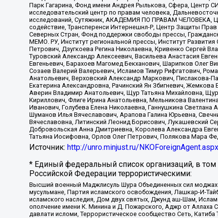
Парк Гагарина, Фонд имени Андрея Рылькова, Сфера, Центр С
исследовательский центр по правам человека, Дальневосточн
исследований, Сутяжник, АКАДЕМИЯ ПО ПРАВАМ ЧЕЛОВЕКА, Це
содействие, Трансперенси Интернешнл-Р, Центр Защиты Прав
Северных Стран, Фонд поддержки свободы прессы, Гражданск
МЕМО. РУ, Институт региональной прессы, Институт Развити
Петрович, Дзугкоева Регина Николаевна, Кривенко Сергей В
Туровский Александр Алексеевич, Васильева Анастасия Евген
Евгеньевич, Барахоев Магомед Бекханович, Шарипков Олег В
Созаев Валерий Валерьевич, Исламов Тимур Рифгатович, Рома
Анатольевич, Верховский Александр Маркович, Пислакова-Па
Екатерина Александровна, Рачинский Ян Збигневич, Жемкова 
Аверин Владимир Анатольевич, Щур Татьяна Михайловна, Щур
Кириллович, Флиге Ирина Анатольевна, Мельникова Валентин
Иванович, Голубева Елена Николаевна, Ганнушкина Светлана 
Шуманов Илья Вячеславович, Арапова Галина Юрьевна, Свечн
Вячеславовна, Литинский Леонид Борисович, Лукашевский Се
Добровольская Анна Дмитриевна, Королева Александра Евген
Татьяна Иосифовна, Орлов Олег Петрович, Полякова Мара Фе
Источник:
http://unro.minjust.ru/NKOForeignAgent.asp
* Единый федеральный список организаций, в том
Российской Федерации террористическими:
Высший военный Маджлисуль Шура Объединенных сил моджахедо
мусульмане, Партия исламского освобождения, Лашкар-И-Тай
исламского наследия, Дом двух святых, Джунд аш-Шам, Ислам
ополчение имени К. Минина и Д. Пожарского, Аджр от Аллаха 
давлати исломи, Террористическое сообщество Сеть, Катиба Та