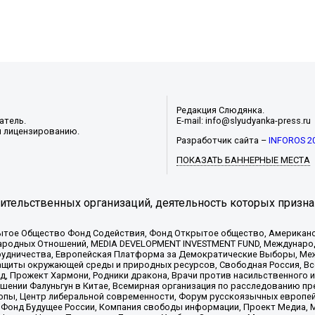
Редакция Слюдянка.
атель.
E-mail: info@slyudyanka-press.ru
и лицензированию.
Разработчик сайта –
INFOROS 2
ПОКАЗАТЬ БАННЕРНЫЕ МЕСТА
тельственных организаций, деятельность которых призна
ытое Общество Фонд Содействия, Фонд Открытое общество, Американо
родных Отношений, MEDIA DEVELOPMENT INVESTMENT FUND, Международн
рудничества, Европейская Платформа за Демократические Выборы, Ме
щиты окружающей среды и природных ресурсов, Свободная Россия, Все
, Прожект Хармони, Родники дракона, Врачи против насильственного и
шении Фалуньгун в Китае, Всемирная организация по расследованию пр
опы, Центр либеральной современности, Форум русскоязычных европей
Фонд Будущее России, Компания свободы информации, Проект Медиа, 