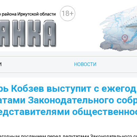
18+
И
НОВОСТИ
орь Кобзев выступит с ежего
атами Законодательного соб
редставителями общественно
ежегодным посланием перед депутатами Законодательного с