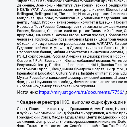
Управление Евангельских Христиан Украинской Христианской
движение, Всемирный Институт Саентологических Предприяти
ИДЕЛЬ-УРАЛ, Ассоциация развития журналистики, IStories fo
Bellingcat, Bellingcat Ltd, The Insider, Институт правовой ин
Макдональда-Лорье, Украинская национальная федерация Кан
центр , Риддл, Русский антивоенный комитет в Швеции, Проект
Народов ПостРоссии, Солидарность с гражданским движением 
Россия, Беллона, Союз жителей островов Тисима и Хабомаи, 
природы, BDR Novaja Gazeta-Europe, Алтай проект, Образова
человека Тбилиси, Дом прав человека Ереван, Дом прав челов
объединение журналистов расследователей, АЛЛАТРА, За своб
Гудзоновский институт, Фонд Демократического Развития, К
Сторожевой башни, Библии и трактатов Свидетелей Иеговы, Г
РЭНД корпорейшн, Русская Америка за демократию в России, 
Северный Рейн-Вестфалия, Фонд глобальной помощи, Антивоенн
Ресурсный Центр, Глобальный союз IndustriALL, Russian Electi
Восточной Европы, Фонд имени Фридриха Эберта, XZ gGmbH, М
International Education, Cultural Vistas, Institute of Intern
Мунка, Российско-канадский демократический альянс, Школа
Фридриха Науманна за свободу, Феминистское антивоенное соп
Либерально-демократическая Лига Украины
Источник:
https://minjust.gov.ru/ru/documents/7756/
д
* Сведения реестра НКО, выполняющих функции ин
Лилит, Правозащитная группа Гражданин.Армия.Право, Нижего
и публичной политики, Фонд борьбы с коррупцией, Альянс вр
Гражданский Союз, Хасдей Ерушалаим, Центр поддержки и сод
движений, Центр социально-информационных инициатив Дейс
Фонд Тольятти, Новое время, Серебряная тайга, Так-Так-Так,