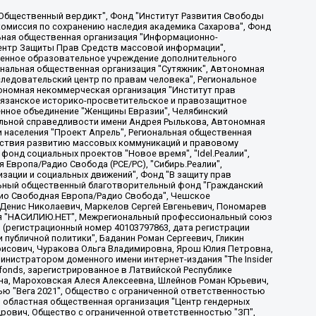
, Дальневосточное общественное движение "Маяк", Санкт-Петербургская ЛГБТ-инициативная группа "Выход", Инициативная группа ЛГБТ+ "Реверс", Алексеев Андрей Викторович, Бекбулатова Таисия Львовна, Беляев Иван Михайлович, Владыкина Елена Сергеевна, Гельман Марат Александрович, Никульшина Вероника Юрьевна, Толоконникова Надежда Андреевна, Шендерович Виктор Анатольевич, Общество с ограниченной ответственностью "Данное сообщение", Общество с ограниченной ответственностью Издательский дом "Новая глава", Айнбиндер Александра Александровна, Московский комьюнити-центр для ЛГБТ+инициатив, Благотворительный фонд развития филантропии, Deutsche Welle (Германия, Kurt-Schumacher-Strasse 3, 53113 Bonn), Борзунова Мария Михайловна, Воробьев Виктор Викторович, Голубева Анна Львовна, Константинова Алла Михайловна, Малкова Ирина Владимировна, Мурадов Мурад Абдулгалимович, Осетинская Елизавета Николаевна, Понасенков Евгений Николаевич, Ганапольский Матвей Юрьевич, Киселев Евгений Алексеевич, Борухович Ирина Григорьевна, Дремин Иван Тимофеевич, Дубровский Дмитрий Викторович, Красноярская региональная общественная организация поддержки и развития альтернативных образовательных технологий и межкультурных коммуникаций "ИНТЕРРА", Маяковская Екатерина Алексеевна, Фейгин Марк Захарович, Филимонов Андрей Викторович, Дзугкоева Регина Николаевна, Доброхотов Роман Александрович, Дудь Юрий Александрович, Елкин Сергей Владимирович, Кругликов Кирилл Игоревич, Сабунаева Мария Леонидовна, Семенов Алексей Владимирович, Шаинян Карен Багратович, Шульман Екатерина Михайловна, Асафьев Артур Валерьевич, Вахштайн Виктор Семенович, Венедиктов Алексей Алексеевич, Лушникова Екатерина Евгеньевна, Волков Леонид Михайлович, Невзоров Александр Глебович, Пархоменко Сергей Борисович, Сироткин Ярослав Николаевич, Кара-Мурза Владимир Владимирович, Баранова Наталья Владимировна, Гозман Леонид Яковлевич, Кагарлицкий Борис Юльевич, Климарев Михаил Валерьевич, Милов Владимир Станиславович, Автономная некоммерческая организация Краснодарский центр современного искусства "Типография", Моргенштерн Алишер Тагирович, Соболь Любовь Эдуардовна, Общество с ограниченной ответственностью "ЛИЗА НОРМ", Каспаров Гарри Кимович, Ходорковский Михаил Борисович, Общество с ограниченной ответственностью "Апрельские тезисы", Данилович Ирина Брониславовна, Кашин Олег Владимирович, Петров Николай Владимирович, Пивоваров Алексей Владимирович, Соколов Михаил Владимирович, Цветкова Юлия Владимировна, Чичваркин Евгений Александрович, Комитет против пыток/Команда против пыток, Общество с ограниченной ответственностью "Первый научный", Общество с ограниченной ответственностью "Вертолет и ко", Белоцерковская Вероника Борисовна, Кац Максим Евгеньевич, Лазарева Татьяна Юрьевна, Шаведдинов Руслан Табризович, Яшин Илья Валерьевич, Общество с ограниченной ответственностью "Иноагент ААВ", Алешковский Дмитрий Петрович, Альбац Евгения Марковна, Быков Дмитрий Львович, Галямина Юлия Евгеньевна, Лойко Сергей Леонидович, Мартынов Кирилл Константинович, Медведев Сергей Александрович, Крашенинников Федор Геннадиевич, Гордеева Катерина Вл