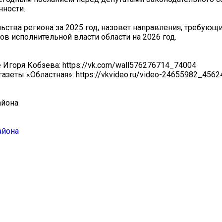
нности.
ьства региона за 2025 год, назовет направления, требующи
в исполнительной власти области на 2026 год.
горя Кобзева: https://vk.com/wall576276714_74004
азеты «Областная»: https://vkvideo.ru/video-24655982_456
айона
айона