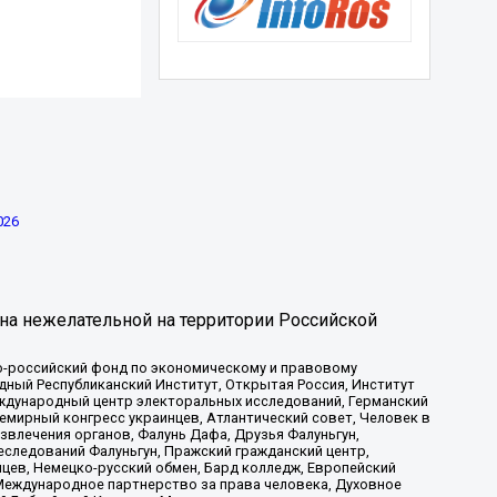
026
на нежелательной на территории Российской
-российский фонд по экономическому и правовому
ый Республиканский Институт, Открытая Россия, Институт
ждународный центр электоральных исследований, Германский
мирный конгресс украинцев, Атлантический совет, Человек в
звлечения органов, Фалунь Дафа, Друзья Фалуньгун,
еследований Фалуньгун, Пражский гражданский центр,
цев, Немецко-русский обмен, Бард колледж, Европейский
Международное партнерство за права человека, Духовное