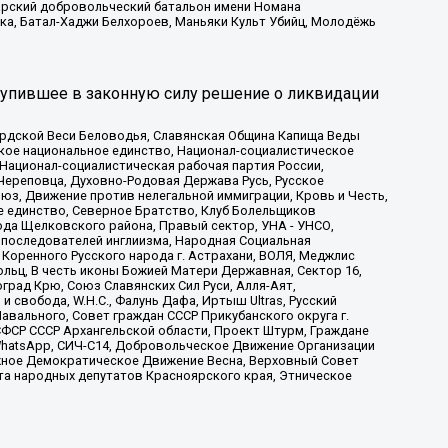
атарский добровольческий батальон имени Номана
ка, Батал-Хаджи Белхороев, Маньяки Культ Убийц, Молодёжь
тупившее в законную силу решение о ликвидации
ардской Веси Беловодья, Славянская Община Капища Веды
ское национальное единство, Национал-социалистическое
 Национал-социалистическая рабочая партия России,
Череповца, Духовно-Родовая Держава Русь, Русское
з, Движение против нелегальной иммиграции, Кровь и Честь,
е единство, Северное Братство, Клуб Болельщиков
ода Щелковского района, Правый сектор, УНА - УНСО,
ие последователей инглиизма, Народная Социальная
 Коренного Русского народа г. Астрахани, ВОЛЯ, Меджлис
льц, В честь иконы Божией Матери Державная, Сектор 16,
рад Крю, Союз Славянских Сил Руси, Алля-Аят,
 свобода, W.H.С., Фалунь Дафа, Иртыш Ultras, Русский
вального, Совет граждан СССР Прикубанского округа г.
ФСР СССР Архангельской области, Проект Штурм, Граждане
, WhatsApp, СИЧ-С14, Добровольческое Движение Организации
жное Демократическое Движение Весна, Верховный Совет
та народных депутатов Красноярского края, Этническое