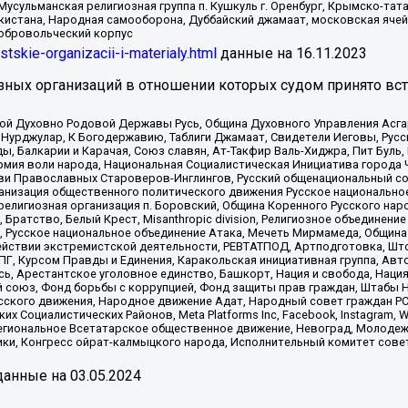
Мусульманская религиозная группа п. Кушкуль г. Оренбург, Крымско-т
кистана, Народная самооборона, Дуббайский джамаат, московская ячей
добровольческий корпус
istskie-organizacii-i-materialy.html
данные на
16.11.2023
зных организаций в отношении которых судом принято вс
ской Духовно Родовой Державы Русь, Община Духовного Управления Асг
Нурджулар, К Богодержавию, Таблиги Джамаат, Свидетели Иеговы, Рус
, Балкарии и Карачая, Союз славян, Ат-Такфир Валь-Хиджра, Пит Буль,
рмия воли народа, Национальная Социалистическая Инициатива города 
ви Православных Староверов-Инглингов, Русский общенациональный сою
ганизация общественного политического движения Русское национально
елигиозная организация п. Боровский, Община Коренного Русского нар
 Братство, Белый Крест, Misanthropic division, Религиозное объединен
е, Русское национальное объединение Атака, Мечеть Мирмамеда, Община
йствии экстремистской деятельности, РЕВТАТПОД, Артподготовка, Што
, Курсом Правды и Единения, Каракольская инициативная группа, Автог
ь, Арестантское уголовное единство, Башкорт, Нация и свобода, Нация и
союз, Фонд борьбы с коррупцией, Фонд защиты прав граждан, Штабы На
сского движения, Народное движение Адат, Народный совет граждан РС
х Социалистических Районов, Meta Platforms Inc, Facebook, Instagram
Региональное Всетатарское общественное движение, Невоград, Молоде
ки, Конгресс ойрат-калмыцкого народа, Исполнительный комитет сове
анные на
03.05.2024