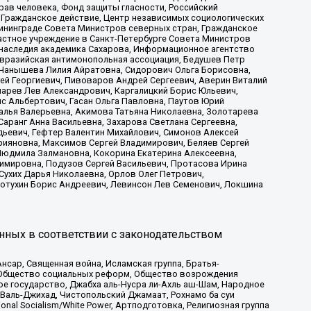
рав человека, Фонд защиты гласности, Российский
 Гражданское действие, Центр независимых социологических
ининграде Совета Министров северных стран, Гражданское
астное учреждение в Санкт-Петербурге Совета Министров
 наследия академика Сахарова, Информационное агентство
Евразийская антимонопольная ассоциация, Бедушев Петр
 Чанышева Лилия Айратовна, Сидорович Ольга Борисовна,
гей Георгиевич, Пивоваров Андрей Сергеевич, Аверин Виталий
марев Лев Александрович, Каргалицкий Борис Юльевич,
с Альбертович, Гасан Ольга Павловна, Паутов Юрий
алья Валерьевна, Акимова Татьяна Николаевна, Золотарева
аранг Анна Васильевна, Захарова Светлана Сергеевна,
дьевич, Гефтер Валентин Михайлович, Симонов Алексей
рияновна, Максимов Сергей Владимирович, Беляев Сергей
 Людмила Залмановна, Кокорина Екатерина Алексеевна,
имировна, Подузов Сергей Васильевич, Протасова Ирина
Сухих Дарья Николаевна, Орлов Олег Петрович,
отухин Борис Андреевич, Левинсон Лев Семенович, Локшина
нных в соответствии с законодательством
сар, Священная война, Исламская группа, Братья-
а, Общество социальных реформ, Общество возрождения
ое государство, Джабха аль-Нусра ли-Ахль аш-Шам, Народное
 Валь-Джихад, Чистопольский Джамаат, Рохнамо ба суи
nal Socialism/White Power, Артподготовка, Религиозная группа