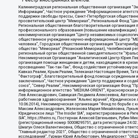
Калининградская региональная общественная организация "Экозащита!-Женсовет", Фонд содействия защите прав и свобод граждан "Общественный вердикт", Фонд "Институт Развития Свободы Информации", Частное учреждение "Информационное агентство МЕМО. РУ", Региональная общественная организация "Общественная комиссия по сохранению наследия академика Сахарова", Фонд поддержки свободы прессы, Санкт-Петербургская общественная правозащитная организация "Гражданский контроль", Межрегиональная общественная организация "Информационно-просветительский центр "Мемориал", Региональный Фонд "Центр Защиты Прав Средств Массовой Информации", с 05.12.2023 Фонд "Центр Защиты Прав Средств массовой информации", Региональная общественная благотворительная организация помощи беженцам и мигрантам "Гражданское содействие", Негосударственное образовательное учреждение дополнительного профессионального образования (повышение квалификации) специалистов "АКАДЕМИЯ ПО ПРАВАМ ЧЕЛОВЕКА", Свердловская региональная общественная организация "Сутяжник", Автономная некоммерческая организация "Центр независимых социологических исследований", Союз общественных объединений "Российский исследовательский центр по правам человека", Региональное общественное учреждение научно-информационный центр "МЕМОРИАЛ", Некоммерческая организация "Фонд защиты гласности", Автономная некоммерческая организация "Институт прав человека", Городская общественная организация "Екатеринбургское общество "МЕМОРИАЛ", Городская общественная организация "Рязанское историко-просветительское и правозащитное общество "Мемориал" (Рязанский Мемориал), Челябинский региональный орган общественной самодеятельности – женское общественное объединение "Женщины Евразии", Челябинский региональный орган общественной самодеятельности "Уральская правозащитная группа", Фонд содействия защите здоровья и социальной справедливости имени Андрея Рылькова, Автономная Некоммерческая Организация "Аналитический Центр Юрия Левады", Автономная некоммерческая организация социальной поддержки населения "Проект Апрель", Региональная общественная организация помощи женщинам и детям, находящимся в кризисной ситуации "Информационно-методический центр "Анна", Фонд содействия развитию массовых коммуникаций и правовому просвещению "Так-так-Так", Фонд содействия устойчивому развитию "Серебряная тайга", Свердловский региональный общественный фонд социальных проектов "Новое время", "Idel.Реалии", Кавказ.Реалии, Крым.Реалии, Телеканал Настоящее Время, Татаро-башкирская служба Радио Свобода (Azatliq Radiosi), Радио Свободная Европа/Радио Свобода (PCE/PC), "Сибирь.Реалии", "Фактограф", Благотворительный фонд помощи осужденным и их семьям, Автономная некоммерческая организация "Институт глобализации и социальных движений", Фонд "В защиту прав заключенных", Частное учреждение "Центр поддержки и содействия развитию средств массовой информации", Пензенский региональный общественный благотворительный фонд "Гражданский союз", "Север.Реалии", Некоммерческая организация Фонд "Правовая инициатива", Общество с ограниченной ответственностью "Радио Свободная Европа/Радио Свобода", Чешское информационное агентство "MEDIUM-ORIENT", Красноярская региональная общественная организация