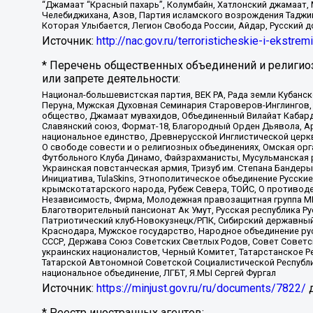
“Джамаат “Красный пахарь”, Колумбайн, Хатлонский джамаат, 
Челебиджихана, Азов, Партия исламского возрождения Таджи
Которая Улыбается, Легион Свобода России, Айдар, Русский 
Источник:
http://nac.gov.ru/terroristicheskie-i-ekstrem
* Перечень общественных объединений и религио
или запрете деятельности:
Национал-большевистская партия, ВЕК РА, Рада земли Кубан
Перуна, Мужская Духовная Семинария Староверов-Инглингов, 
общество, Джамаат мувахидов, Объединенный Вилайат Кабарды
Славянский союз, Формат-18, Благородный Орден Дьявола, А
национальное единство, Древнерусской Инглистической церк
О свободе совести и о религиозных объединениях, Омская ор
Футбольного Клуба Динамо, Файзрахманисты, Мусульманская р
Украинская повстанческая армия, Тризуб им. Степана Бандеры,
Инициатива, TulaSkins, Этнополитическое объединение Русски
крымскотатарского народа, Рубеж Севера, ТОЙС, О противоде
Независимость, Фирма, Молодежная правозащитная группа МПГ
Благотворительный пансионат Ак Умут, Русская республика Рус
Патриотический клуб-Новокузнецк/РПК, Сибирский державный 
Краснодара, Мужское государство, Народное объединение ру
СССР, Держава Союз Советских Светлых Родов, Совет Советски
украинских националистов, Черный Комитет, Татарстанское 
Татарской Автономной Советской Социалистической Республи
национальное объединение, ЛГБТ, Я.МЫ Сергей Фургал
Источник:
https://minjust.gov.ru/ru/documents/7822/
д
* Реестр иностранных агентов: