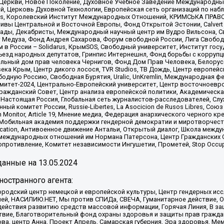
 Церкви, Новое Поколение, Духовное Учебное Заведение Международн
й, Церковь Духовной Технологии, Европейская сеть организаций по н
nds, Королевский Институт Международных Отношений, КРИМСЬКА ПРАВОЗ
ициативы Центральной и Восточной Европы, Фонд Открытой Эстонии, Calver
ады, Декабристы, Международный научный центр им Вудро Вильсона, С
 Медуза, Фонд Андрея Сахарова, Форум свободной России, Лига Свободны
в России – Solidarus, КрымSOS, Свободный университет, Институт гос
Съезд народных депутатов, Гринпис Интернешнл, Фонд борьбы с коррупц
тельный дом прав человека Чернигов, Фонд Дом Прав Человека, Белору
ека Крым, Центр дикого лосося, TVR Studios, ТВ Дождь, Центр европей
одную Россию, Свободная Бурятия, Uralic, UnKremlin, Международная ф
омитет-2024, Центрально-Европейский университет, Центр восточноев
ражданский Совет, Центр анализа европейской политики, Академическа
Настоящая Россия, Глобальная сеть журналистов-расследователей, Слу
ый комитет России, Russie-Libertes, La Asocicion de Rusos Libres, С
on Monitor, Article 19, Мнение медиа, Федерация анархического черного
обильная академия поддержки гендерной демократии и миротворчества,
ational Education, Антивоенное движение Антальи, Открытый диалог, Школа 
 международных отношений им Нормана Патерсона, Центр Гражданских 
ротивление, Комитет независимости Ингушетии, Прометей, Stop Occupat
анные на
13.05.2024
остранного агента:
родский центр немецкой и европейской культуры, Центр гендерных исс
ачей, НАСИЛИЮ.НЕТ, Мы против СПИДа, СВЕЧА, Гуманитарное действие, 
ействия развитию средств массовой информации, Горячая Линия, В защ
твие, Благотворительный фонд охраны здоровья и защиты прав гражда
 Сова, центр Анна, Проект Апрель, Самарская губерния, Эра здоровья, 