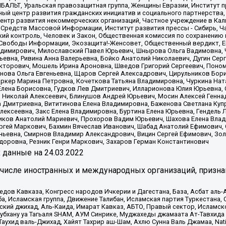
ИБАЛЬТ, Уральская правозащитная группа, Женщины Евразии, Институт п
ый центр развития гражданских инициатив и социального партнерства,
нтр развития некоммерческих организаций, Частное учреждение в Кал
 Средств Массовой Информации, Институт развития прессы - Сибирь, Ч
ий контроль, Человек и Закон, Общественная комиссия по сохранению
я Свободы Информации, Экозащита!-Женсовет, Общественный вердикт, 
ладимирович, Милославский Павел Юрьевич, Шнырова Ольга Вадимовна,
ьевна, Ривина Анна Валерьевна, Бойко Анатолий Николаевич, Дугин Сер
икторович, Мошель Ирина Ароновна, Шведов Григорий Сергеевич, Поно
нова Ольга Евгеньевна, Щаров Сергей Алексадрович, Цирульников Бори
ркер Марина Петровна, Кочеткова Татьяна Владимировна, Чуркина Нат
Елена Борисовна, Гудков Лев Дмитриевич, Илларионова Юлия Юрьевна, С
 Николай Алексеевич, Блинушов Андрей Юрьевич, Мосин Алексей Генна
а Дмитриевна, Вититинова Елена Владимировна, Баженова Светлана Куп
Алексеевна, Закс Елена Владимировна, Буртина Елена Юрьевна, Гендель
иков Анатолий Мариевич, Прохоров Вадим Юрьевич, Шахова Елена Влад
ргей Маркович, Бахмин Вячеслав Иванович, Шабад Анатолий Ефимович, 
ьевна, Смирнов Владимир Александрович, Вицин Сергей Ефимович, Зол
доровна, Резник Генри Маркович, Захаров Герман Константинович
x
данные на
24.03.2022
 числе иностранных и международных организаций, призна
в Кавказа, Конгресс народов Ичкерии и Дагестана, База, Асбат аль-Ан
ба, Исламская группа, Движение Талибан, Исламская партия Туркестан
ский джихад, Аль-Каида, Имарат Кавказ, АБТО, Правый сектор, Исламск
Субхану уа Тагьаля SHAM, АУМ Синрике, Муджахеды джамаата Ат-Тавхида
ухид валь-Джихад, Хайят Тахрир аш-Шам, Ахлю Сунна Валь Джамаа, Natio