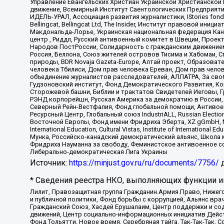
Управление Евангельских Христиан Украинской Христианской
движение, Всемирный Институт Саентологических Предприяти
ИДЕЛЬ-УРАЛ, Ассоциация развития журналистики, IStories fo
Bellingcat, Bellingcat Ltd, The Insider, Институт правовой ин
Макдональда-Лорье, Украинская национальная федерация Кан
центр , Риддл, Русский антивоенный комитет в Швеции, Проект
Народов ПостРоссии, Солидарность с гражданским движением 
Россия, Беллона, Союз жителей островов Тисима и Хабомаи, 
природы, BDR Novaja Gazeta-Europe, Алтай проект, Образова
человека Тбилиси, Дом прав человека Ереван, Дом прав челов
объединение журналистов расследователей, АЛЛАТРА, За своб
Гудзоновский институт, Фонд Демократического Развития, К
Сторожевой башни, Библии и трактатов Свидетелей Иеговы, Г
РЭНД корпорейшн, Русская Америка за демократию в России, 
Северный Рейн-Вестфалия, Фонд глобальной помощи, Антивоенн
Ресурсный Центр, Глобальный союз IndustriALL, Russian Electi
Восточной Европы, Фонд имени Фридриха Эберта, XZ gGmbH, М
International Education, Cultural Vistas, Institute of Intern
Мунка, Российско-канадский демократический альянс, Школа
Фридриха Науманна за свободу, Феминистское антивоенное соп
Либерально-демократическая Лига Украины
Источник:
https://minjust.gov.ru/ru/documents/7756/
д
* Сведения реестра НКО, выполняющих функции ин
Лилит, Правозащитная группа Гражданин.Армия.Право, Нижего
и публичной политики, Фонд борьбы с коррупцией, Альянс вр
Гражданский Союз, Хасдей Ерушалаим, Центр поддержки и сод
движений, Центр социально-информационных инициатив Дейс
Фонд Тольятти, Новое время, Серебряная тайга, Так-Так-Так,