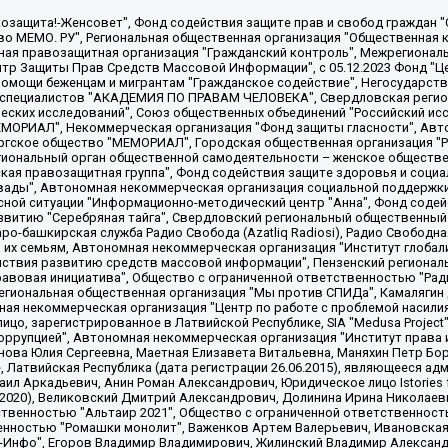
 "Мы против СПИДа", Камалягин Денис Николаевич, Маркелов Сергей Евгеньевич, Пономарев Лев Александрович, Савицкая Людмила Алексеевна, Автономная некоммерческая организация "Центр по работе с проблемой насилия "НАСИЛИЮ.НЕТ", Межрегиональный профессиональный союз работников здравоохранения "Альянс врачей", Юридическое лицо, зарегистрированное в Латвийской Республике, SIA "Medusa Project" (регистрационный номер 40103797863, дата регистрации 10.06.2014), Некоммерческая организация "Фонд по борьбе с коррупцией", Автономная некоммерческая организация "Институт права и публичной политики", Баданин Роман Сергеевич, Гликин Максим Александрович, Железнова Мария Михайловна, Лукьянова Юлия Сергеевна, Маетная Елизавета Витальевна, Маняхин Петр Борисович, Чуракова Ольга Владимировна, Ярош Юлия Петровна, Юридическое лицо "The Insider SIA", зарегистрированное в Риге, Латвийская Республика (дата регистрации 26.06.2015), являющееся администратором доменного имени интернет-издания "The Insider SIA", https://theins.ru, Постернак Алексей Евгеньевич, Рубин Михаил Аркадьевич, Анин Роман Александрович, Юридическое лицо Istories fonds, зарегистрированное в Латвийской Республике (регистрационный номер 50008295751, дата регистрации 24.02.2020), Великовский Дмитрий Александрович, Долинина Ирина Николаевна, Мароховская Алеся Алексеевна, Шлейнов Роман Юрьевич, Шмагун Олеся Валентиновна, Общество с ограниченной ответственностью "Альтаир 2021", Общество с ограниченной ответственностью "Вега 2021", Общество с ограниченной ответственностью "Главный редактор 2021", Общество с ограниченной ответственностью "Ромашки монолит", Важенков Артем Валерьевич, Ивановская областная общественная организация "Центр гендерных исследований", Гурман Юрий Альбертович, Медиапроект "ОВД-Инфо", Егоров Владимир Владимирович, Жилинский Владимир Александрович, Общество с ограниченной ответственностью "ЗП", Иванова София Юрьевна, Карезина Инна Павловна, Кильтау Екатерина Викторовна, Петров Алексей Викторович, Пискунов Сергей Евгеньевич, Смирнов Сергей Сергеевич, Тихонов Михаил Сергеевич, Общество с ограниченной ответственностью "ЖУРНАЛИСТ-ИНОСТРАННЫЙ АГЕНТ", Арапова Галина Юрьевна, Вольтская Татьяна Анатольевна, Американская компания "Mason G.E.S. Anonymous Foundation" (США), являющаяся владельцем интернет-издания https://mnews.world/, Компания "Stichting Bellingcat", зарегистрированная в Нидерландах (дата регистрации 11.07.2018), Захаров Андрей Вячеславович, Клепиковская Екатерина Дмитриевна, Общество с ограниченной ответственностью "МЕМО", Перл Роман Александрович, Симонов Евгений Алексеевич, Соловьева Елена Анатольевна, Сотников Даниил Владимирович, Сурначева Елизавета Дмитриевна, Автономная некоммерческая организация по защите прав человека и информированию населения "Якутия – Наше Мнение", Общество с ограниченной ответственностью "Москоу диджитал медиа", с 26.01.2023 Общество с ограниченной ответственностью "Чайка Белые сады", Ветошкина Валерия Валерьевна, Заговора Максим Александрович, Межрегиональное общественное движение "Российская ЛГБТ - сеть", Оленичев Максим Владимирович, Павлов Иван Юрьевич, Скворцова Елена Сергеевна, Общество с ограниченной ответственностью "Как бы инагент", Кочетков Игорь Викторович, Общество с ограниченной ответственностью "Честные выборы", Еланчик Олег Александрович, Общество с ограниченной ответственностью "Нобелевский призыв", Гималова Регина Эмилевна, Григорьев Андрей Валерьевич, Григорьева Алина Александровна, Ассоциация по содействию защите прав призывников, альтернативнослужащих и военнослужащих "Правозащитная группа "Гражданин.Армия.Право", Хисамова Регина Фаритовна, Автономная некоммерческая организация по реализации социально-правовых программ "Лилит"