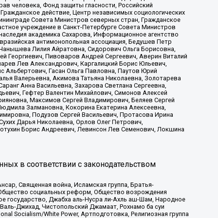
рав человека, Фонд защиты гласности, Российский
 Гражданское действие, Центр независимых социологических
ининграде Совета Министров северных стран, Гражданское
астное учреждение в Санкт-Петербурге Совета Министров
 наследия академика Сахарова, Информационное агентство
Евразийская антимонопольная ассоциация, Бедушев Петр
 Чанышева Лилия Айратовна, Сидорович Ольга Борисовна,
гей Георгиевич, Пивоваров Андрей Сергеевич, Аверин Виталий
марев Лев Александрович, Каргалицкий Борис Юльевич,
с Альбертович, Гасан Ольга Павловна, Паутов Юрий
алья Валерьевна, Акимова Татьяна Николаевна, Золотарева
аранг Анна Васильевна, Захарова Светлана Сергеевна,
дьевич, Гефтер Валентин Михайлович, Симонов Алексей
рияновна, Максимов Сергей Владимирович, Беляев Сергей
 Людмила Залмановна, Кокорина Екатерина Алексеевна,
имировна, Подузов Сергей Васильевич, Протасова Ирина
Сухих Дарья Николаевна, Орлов Олег Петрович,
отухин Борис Андреевич, Левинсон Лев Семенович, Локшина
нных в соответствии с законодательством
сар, Священная война, Исламская группа, Братья-
а, Общество социальных реформ, Общество возрождения
ое государство, Джабха аль-Нусра ли-Ахль аш-Шам, Народное
 Валь-Джихад, Чистопольский Джамаат, Рохнамо ба суи
nal Socialism/White Power, Артподготовка, Религиозная группа