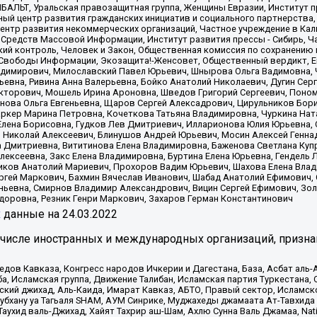
ИБАЛЬТ, Уральская правозащитная группа, Женщины Евразии, Институт п
ый центр развития гражданских инициатив и социального партнерства,
нтр развития некоммерческих организаций, Частное учреждение в Кал
 Средств Массовой Информации, Институт развития прессы - Сибирь, Ч
ий контроль, Человек и Закон, Общественная комиссия по сохранению
я Свободы Информации, Экозащита!-Женсовет, Общественный вердикт, 
ладимирович, Милославский Павел Юрьевич, Шнырова Ольга Вадимовна,
ьевна, Ривина Анна Валерьевна, Бойко Анатолий Николаевич, Дугин Сер
икторович, Мошель Ирина Ароновна, Шведов Григорий Сергеевич, Поно
нова Ольга Евгеньевна, Щаров Сергей Алексадрович, Цирульников Бори
ркер Марина Петровна, Кочеткова Татьяна Владимировна, Чуркина Нат
Елена Борисовна, Гудков Лев Дмитриевич, Илларионова Юлия Юрьевна, С
 Николай Алексеевич, Блинушов Андрей Юрьевич, Мосин Алексей Генна
а Дмитриевна, Вититинова Елена Владимировна, Баженова Светлана Куп
Алексеевна, Закс Елена Владимировна, Буртина Елена Юрьевна, Гендель
иков Анатолий Мариевич, Прохоров Вадим Юрьевич, Шахова Елена Влад
ргей Маркович, Бахмин Вячеслав Иванович, Шабад Анатолий Ефимович, 
ьевна, Смирнов Владимир Александрович, Вицин Сергей Ефимович, Зол
доровна, Резник Генри Маркович, Захаров Герман Константинович
x
данные на
24.03.2022
 числе иностранных и международных организаций, призна
в Кавказа, Конгресс народов Ичкерии и Дагестана, База, Асбат аль-Ан
ба, Исламская группа, Движение Талибан, Исламская партия Туркестан
ский джихад, Аль-Каида, Имарат Кавказ, АБТО, Правый сектор, Исламск
Субхану уа Тагьаля SHAM, АУМ Синрике, Муджахеды джамаата Ат-Тавхида
ухид валь-Джихад, Хайят Тахрир аш-Шам, Ахлю Сунна Валь Джамаа, Natio