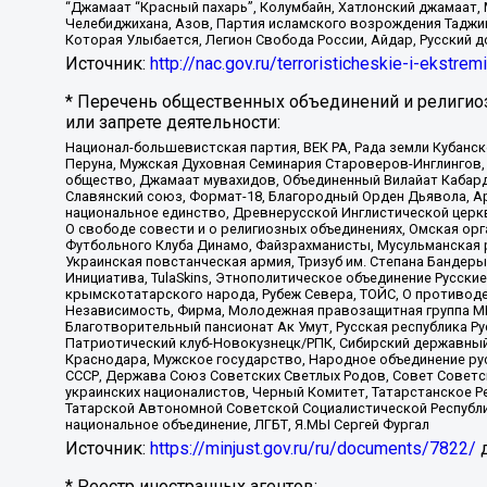
“Джамаат “Красный пахарь”, Колумбайн, Хатлонский джамаат, 
Челебиджихана, Азов, Партия исламского возрождения Таджи
Которая Улыбается, Легион Свобода России, Айдар, Русский 
Источник:
http://nac.gov.ru/terroristicheskie-i-ekstrem
* Перечень общественных объединений и религио
или запрете деятельности:
Национал-большевистская партия, ВЕК РА, Рада земли Кубан
Перуна, Мужская Духовная Семинария Староверов-Инглингов, 
общество, Джамаат мувахидов, Объединенный Вилайат Кабарды
Славянский союз, Формат-18, Благородный Орден Дьявола, А
национальное единство, Древнерусской Инглистической церк
О свободе совести и о религиозных объединениях, Омская ор
Футбольного Клуба Динамо, Файзрахманисты, Мусульманская р
Украинская повстанческая армия, Тризуб им. Степана Бандеры,
Инициатива, TulaSkins, Этнополитическое объединение Русски
крымскотатарского народа, Рубеж Севера, ТОЙС, О противоде
Независимость, Фирма, Молодежная правозащитная группа МПГ
Благотворительный пансионат Ак Умут, Русская республика Рус
Патриотический клуб-Новокузнецк/РПК, Сибирский державный 
Краснодара, Мужское государство, Народное объединение ру
СССР, Держава Союз Советских Светлых Родов, Совет Советски
украинских националистов, Черный Комитет, Татарстанское 
Татарской Автономной Советской Социалистической Республи
национальное объединение, ЛГБТ, Я.МЫ Сергей Фургал
Источник:
https://minjust.gov.ru/ru/documents/7822/
д
* Реестр иностранных агентов: