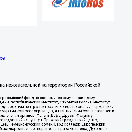
026
на нежелательной на территории Российской
-российский фонд по экономическому и правовому
ый Республиканский Институт, Открытая Россия, Институт
ждународный центр электоральных исследований, Германский
мирный конгресс украинцев, Атлантический совет, Человек в
звлечения органов, Фалунь Дафа, Друзья Фалуньгун,
еследований Фалуньгун, Пражский гражданский центр,
цев, Немецко-русский обмен, Бард колледж, Европейский
Международное партнерство за права человека, Духовное