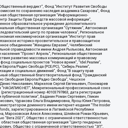
, Дальневосточное общественное движение "Маяк", Санкт-Петербургская ЛГБТ-инициативная группа "Выход", Инициативная группа ЛГБТ+ "Реверс", Алексеев Андрей Викторович, Бекбулатова Таисия Львовна, Беляев Иван Михайлович, Владыкина Елена Сергеевна, Гельман Марат Александрович, Никульшина Вероника Юрьевна, Толоконникова Надежда Андреевна, Шендерович Виктор Анатольевич, Общество с ограниченной ответственностью "Данное сообщение", Общество с ограниченной ответственностью Издательский дом "Новая глава", Айнбиндер Александра Александровна, Московский комьюнити-центр для ЛГБТ+инициатив, Благотворительный фонд развития филантропии, Deutsche Welle (Германия, Kurt-Schumacher-Strasse 3, 53113 Bonn), Борзунова Мария Михайловна, Воробьев Виктор Викторович, Голубева Анна Львовна, Константинова Алла Михайловна, Малкова Ирина Владимировна, Мурадов Мурад Абдулгалимович, Осетинская Елизавета Николаевна, Понасенков Евгений Николаевич, Ганапольский Матвей Юрьевич, Киселев Евгений Алексеевич, Борухович Ирина Григорьевна, Дремин Иван Тимофеевич, Дубровский Дмитрий Викторович, Красноярская региональная общественная организация поддержки и развития альтернативных образовательных технологий и межкультурных коммуникаций "ИНТЕРРА", Маяковская Екатерина Алексеевна, Фейгин Марк Захарович, Филимонов Андрей Викторович, Дзугкоева Регина Николаевна, Доброхотов Роман Александрович, Дудь Юрий Александрович, Елкин Сергей Владимирович, Кругликов Кирилл Игоревич, Сабунаева Мария Леонидовна, Семенов Алексей Владимирович, Шаинян Карен Багратович, Шульман Екатерина Михайловна, Асафьев Артур Валерьевич, Вахштайн Виктор Семенович, Венедиктов Алексей Алексеевич, Лушникова Екатерина Евгеньевна, Волков Леонид Михайлович, Невзоров Александр Глебович, Пархоменко Сергей Борисович, Сироткин Ярослав Николаевич, Кара-Мурза Владимир Владимирович, Баранова Наталья Владимировна, Гозман Леонид Яковлевич, Кагарлицкий Борис Юльевич, Климарев Михаил Валерьевич, Милов Владимир Станиславович, Автономная некоммерческая организация Краснодарский центр современного искусства "Типография", Моргенштерн Алишер Тагирович, Соболь Любовь Эдуардовна, Общество с ограниченной ответственностью "ЛИЗА НОРМ", Каспаров Гарри Кимович, Ходорковский Михаил Борисович, Общество с ограниченной ответственностью "Апрельские тезисы", Данилович Ирина Брониславовна, Кашин Олег Владимирович, Петров Николай Владимирович, Пивоваров Алексей Владимирович, Соколов Михаил Владимирович, Цветкова Юлия Владимировна, Чичваркин Евгений Александрович, Комитет против пыток/Команда против пыток, Общество с ограниченной ответственностью "Первый научный", Общество с ограниченной ответственностью "Вертолет и ко", Белоцерковская Вероника Борисовна, Кац Максим Евгеньевич, Лазарева Татьяна Юрьевна, Шаведдинов Руслан Табризович, Яшин Илья Валерьевич, Общество с ограниченной ответственностью "Иноагент ААВ", Алешковский Дмитрий Петрович, Альбац Евгения Марковна, Быков Дмитрий Львович, Галямина Юлия Евгеньевна, Лойко Сергей Леонидович, Мартынов Кирилл Константинович, Медведев Сергей Александрович, Крашенинников Федор Геннадиевич, Гордеева Катерина Вл