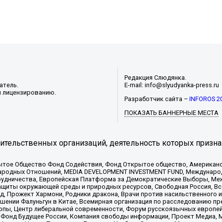
Редакция Слюдянка.
атель.
E-mail: info@slyudyanka-press.ru
и лицензированию.
Разработчик сайта –
INFOROS 2
ПОКАЗАТЬ БАННЕРНЫЕ МЕСТА
тельственных организаций, деятельность которых призна
ытое Общество Фонд Содействия, Фонд Открытое общество, Американо
родных Отношений, MEDIA DEVELOPMENT INVESTMENT FUND, Международн
рудничества, Европейская Платформа за Демократические Выборы, Ме
щиты окружающей среды и природных ресурсов, Свободная Россия, Все
, Прожект Хармони, Родники дракона, Врачи против насильственного и
шении Фалуньгун в Китае, Всемирная организация по расследованию пр
опы, Центр либеральной современности, Форум русскоязычных европей
Фонд Будущее России, Компания свободы информации, Проект Медиа, 