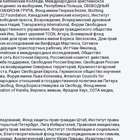
ый Библейский Колледж, Международное христианское
аблюдению за выборами, Республика Польша, СВОБОДНЫЙ
АХИСНА ГРУПА, Фонд имени Генриха Бёлля, Stichting
t 22 Foundation, Канадский украинский конгресс, Институт
вободная пресса, Возрождение, Всеукраинский духовный
х Наций, Transparеncy International, Форум Свободных
ударственного управления, Форум гражданского общества
ией Инк, Завет церквей TCCN, Агора, Всемирный фонд
сский дом прав человека имени Бориса Звозскова, Дом прав
ских исследований им Вилфрида Мартенса, Сетевое
едерация транспортных рабочих, ИстЧам Финланд,
ропейских и международных исследований, Общество
я сеть Восточная Европа, Российский комитет действия,
жба поддержки, Свободная Россия Берлин, Свободная Россия
оюз за возвращение Северных территорий, Крымскотатарский
 креста, Радио Свободная Европа, Германское общество изучения
 Форум имени Льва Копелева, American Councils for
международных отношений и государственной политики им Питера
Свобод, Фонд Бориса Немцова за Свободу, Фонд имени
ion of Karelia, Вернись живым, Фридом Хаус, СОТА медиа,
ледований, Фонд защиты прав граждан Штаб, Институт права
Открытый Петербург, Лига Избирателей, Правовая инициатива,
иту прав заключенных, Институт глобализации и социальных
н, Благотворительный фонд помощи осужденным и их семьям,
Мемориал, Аналитический Центр Юрия Левады, Издательство