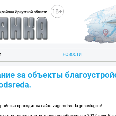
18+
И
НОВОСТИ
ание за объекты благоустрой
odsreda.
йства проходит на сайте zagorodsreda.gosuslugi.ru!
рают пространства, которые преобразятся в 2027 году. В г