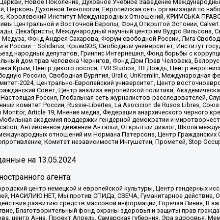
 Церкви, Новое Поколение, Духовное Учебное Заведение Международн
й, Церковь Духовной Технологии, Европейская сеть организаций по н
nds, Королевский Институт Международных Отношений, КРИМСЬКА ПРАВОЗ
ициативы Центральной и Восточной Европы, Фонд Открытой Эстонии, Calver
ады, Декабристы, Международный научный центр им Вудро Вильсона, С
 Медуза, Фонд Андрея Сахарова, Форум свободной России, Лига Свободны
в России – Solidarus, КрымSOS, Свободный университет, Институт гос
Съезд народных депутатов, Гринпис Интернешнл, Фонд борьбы с коррупц
тельный дом прав человека Чернигов, Фонд Дом Прав Человека, Белору
ека Крым, Центр дикого лосося, TVR Studios, ТВ Дождь, Центр европей
одную Россию, Свободная Бурятия, Uralic, UnKremlin, Международная ф
омитет-2024, Центрально-Европейский университет, Центр восточноев
ражданский Совет, Центр анализа европейской политики, Академическа
Настоящая Россия, Глобальная сеть журналистов-расследователей, Слу
ый комитет России, Russie-Libertes, La Asocicion de Rusos Libres, С
on Monitor, Article 19, Мнение медиа, Федерация анархического черного
обильная академия поддержки гендерной демократии и миротворчества,
ational Education, Антивоенное движение Антальи, Открытый диалог, Школа 
 международных отношений им Нормана Патерсона, Центр Гражданских 
ротивление, Комитет независимости Ингушетии, Прометей, Stop Occupat
анные на
13.05.2024
остранного агента:
родский центр немецкой и европейской культуры, Центр гендерных исс
ачей, НАСИЛИЮ.НЕТ, Мы против СПИДа, СВЕЧА, Гуманитарное действие, 
ействия развитию средств массовой информации, Горячая Линия, В защ
твие, Благотворительный фонд охраны здоровья и защиты прав гражда
 Сова, центр Анна, Проект Апрель, Самарская губерния, Эра здоровья, 