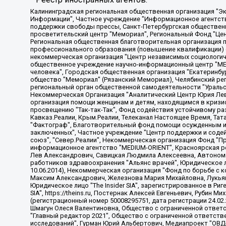
Калининградская региональная общественная организация "Экозащита!-Женсовет", Фонд содействия защите прав и свобод граждан "Общественный вердикт", Фонд "Институт Развития Свободы Информации", Частное учреждение "Информационное агентство МЕМО. РУ", Региональная общественная организация "Общественная комиссия по сохранению наследия академика Сахарова", Фонд поддержки свободы прессы, Санкт-Петербургская общественная правозащитная организация "Гражданский контроль", Межрегиональная общественная организация "Информационно-просветительский центр "Мемориал", Региональный Фонд "Центр Защиты Прав Средств Массовой Информации", с 05.12.2023 Фонд "Центр Защиты Прав Средств массовой информации", Региональная общественная благотворительная организация помощи беженцам и мигрантам "Гражданское содействие", Негосударственное образовательное учреждение дополнительного профессионального образования (повышение квалификации) специалистов "АКАДЕМИЯ ПО ПРАВАМ ЧЕЛОВЕКА", Свердловская региональная общественная организация "Сутяжник", Автономная некоммерческая организация "Центр независимых социологических исследований", Союз общественных объединений "Российский исследовательский центр по правам человека", Региональное общественное учреждение научно-информационный центр "МЕМОРИАЛ", Некоммерческая организация "Фонд защиты гласности", Автономная некоммерческая организация "Институт прав человека", Городская общественная организация "Екатеринбургское общество "МЕМОРИАЛ", Городская общественная организация "Рязанское историко-просветительское и правозащитное общество "Мемориал" (Рязанский Мемориал), Челябинский региональный орган общественной самодеятельности – женское общественное объединение "Женщины Евразии", Челябинский региональный орган общественной самодеятельности "Уральская правозащитная группа", Фонд содействия защите здоровья и социальной справедливости имени Андрея Рылькова, Автономная Некоммерческая Организация "Аналитический Центр Юрия Левады", Автономная некоммерческая организация социальной поддержки населения "Проект Апрель", Региональная общественная организация помощи женщинам и детям, находящимся в кризисной ситуации "Информационно-методический центр "Анна", Фонд содействия развитию массовых коммуникаций и правовому просвещению "Так-так-Так", Фонд содействия устойчивому развитию "Серебряная тайга", Свердловский региональный общественный фонд социальных проектов "Новое время", "Idel.Реалии", Кавказ.Реалии, Крым.Реалии, Телеканал Настоящее Время, Татаро-башкирская служба Радио Свобода (Azatliq Radiosi), Радио Свободная Европа/Радио Свобода (PCE/PC), "Сибирь.Реалии", "Фактограф", Благотворительный фонд помощи осужденным и их семьям, Автономная некоммерческая организация "Институт глобализации и социальных движений", Фонд "В защиту прав заключенных", Частное учреждение "Центр поддержки и содействия развитию средств массовой информации", Пензенский региональный общественный благотворительный фонд "Гражданский союз", "Север.Реалии", Некоммерческая организация Фонд "Правовая инициатива", Общество с ограниченной ответственностью "Радио Свободная Европа/Радио Свобода", Чешское информационное агентство "MEDIUM-ORIENT", Красноярская региональная общественная организация