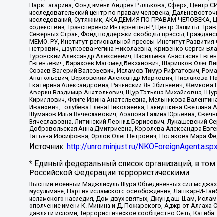
Парк Гагарина, Фонд имени Андрея Рылькова, Сфера, Центр С
исследовательский центр по правам человека, Дальневосточн
исследований, Сутяжник, АКАДЕМИЯ ПО ПРАВАМ ЧЕЛОВЕКА, Це
содействие, Трансперенси Интернешнл-Р, Центр Защиты Прав
Северных Стран, Фонд поддержки свободы прессы, Гражданск
МЕМО. РУ, Институт региональной прессы, Институт Развити
Петрович, Дзугкоева Регина Николаевна, Кривенко Сергей В
Туровский Александр Алексеевич, Васильева Анастасия Евген
Евгеньевич, Барахоев Магомед Бекханович, Шарипков Олег В
Созаев Валерий Валерьевич, Исламов Тимур Рифгатович, Рома
Анатольевич, Верховский Александр Маркович, Пислакова-Па
Екатерина Александровна, Рачинский Ян Збигневич, Жемкова 
Аверин Владимир Анатольевич, Щур Татьяна Михайловна, Щур
Кириллович, Флиге Ирина Анатольевна, Мельникова Валентин
Иванович, Голубева Елена Николаевна, Ганнушкина Светлана 
Шуманов Илья Вячеславович, Арапова Галина Юрьевна, Свечн
Вячеславовна, Литинский Леонид Борисович, Лукашевский Се
Добровольская Анна Дмитриевна, Королева Александра Евген
Татьяна Иосифовна, Орлов Олег Петрович, Полякова Мара Фе
Источник:
http://unro.minjust.ru/NKOForeignAgent.asp
* Единый федеральный список организаций, в том
Российской Федерации террористическими:
Высший военный Маджлисуль Шура Объединенных сил моджахедо
мусульмане, Партия исламского освобождения, Лашкар-И-Тай
исламского наследия, Дом двух святых, Джунд аш-Шам, Ислам
ополчение имени К. Минина и Д. Пожарского, Аджр от Аллаха 
давлати исломи, Террористическое сообщество Сеть, Катиба Та