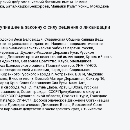
атарский добровольческий батальон имени Номана
ка, Батал-Хаджи Белхороев, Маньяки Культ Убийц, Молодёжь
тупившее в законную силу решение о ликвидации
ардской Веси Беловодья, Славянская Община Капища Веды
ское национальное единство, Национал-социалистическое
 Национал-социалистическая рабочая партия России,
Череповца, Духовно-Родовая Держава Русь, Русское
з, Движение против нелегальной иммиграции, Кровь и Честь,
е единство, Северное Братство, Клуб Болельщиков
ода Щелковского района, Правый сектор, УНА - УНСО,
ие последователей инглиизма, Народная Социальная
 Коренного Русского народа г. Астрахани, ВОЛЯ, Меджлис
льц, В честь иконы Божией Матери Державная, Сектор 16,
рад Крю, Союз Славянских Сил Руси, Алля-Аят,
 свобода, W.H.С., Фалунь Дафа, Иртыш Ultras, Русский
вального, Совет граждан СССР Прикубанского округа г.
ФСР СССР Архангельской области, Проект Штурм, Граждане
, WhatsApp, СИЧ-С14, Добровольческое Движение Организации
жное Демократическое Движение Весна, Верховный Совет
та народных депутатов Красноярского края, Этническое