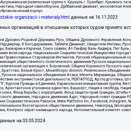
Мусульманская религиозная группа п. Кушкуль г. Оренбург, Крымско-т
кистана, Народная самооборона, Дуббайский джамаат, московская ячей
добровольческий корпус
istskie-organizacii-i-materialy.html
данные на
16.11.2023
зных организаций в отношении которых судом принято вс
ской Духовно Родовой Державы Русь, Община Духовного Управления Асг
Нурджулар, К Богодержавию, Таблиги Джамаат, Свидетели Иеговы, Рус
, Балкарии и Карачая, Союз славян, Ат-Такфир Валь-Хиджра, Пит Буль,
рмия воли народа, Национальная Социалистическая Инициатива города 
ви Православных Староверов-Инглингов, Русский общенациональный сою
ганизация общественного политического движения Русское национально
елигиозная организация п. Боровский, Община Коренного Русского нар
 Братство, Белый Крест, Misanthropic division, Религиозное объединен
е, Русское национальное объединение Атака, Мечеть Мирмамеда, Община
йствии экстремистской деятельности, РЕВТАТПОД, Артподготовка, Што
, Курсом Правды и Единения, Каракольская инициативная группа, Автог
ь, Арестантское уголовное единство, Башкорт, Нация и свобода, Нация и
союз, Фонд борьбы с коррупцией, Фонд защиты прав граждан, Штабы На
сского движения, Народное движение Адат, Народный совет граждан РС
х Социалистических Районов, Meta Platforms Inc, Facebook, Instagram
Региональное Всетатарское общественное движение, Невоград, Молоде
ки, Конгресс ойрат-калмыцкого народа, Исполнительный комитет сове
анные на
03.05.2024