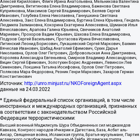
Алексей Кириллович, Флиге Ирина Анатольевна, Мельникова Валентина
Дмитриевна, Вититинова Елена Владимировна, Баженова Светлана
Куприяновна, Максимов Сергей Владимирович, Беляев Сергей
Иванович, Голубева Елена Николаевна, Ганнушкина Светлана
Алексеевна, Закс Елена Владимировна, Буртина Елена Юрьевна, Гендель
Людмила Залмановна, Кокорина Екатерина Алексеевна, Шуманов Илья
Вячеславович, Арапова Галина Юрьевна, Свечников Анатолий
Мариевич, Прохоров Вадим Юрьевич, Шахова Елена Владимировна,
Подузов Сергей Васильевич, Протасова Ирина Вячеславовна,
Литинский Леонид Борисович, Лукашевский Сергей Маркович, Бахмин
Вячеслав Иванович, Шабад Анатолий Ефимович, Сухих Дарья
Николаевна, Орлов Олег Петрович, Добровольская Анна Дмитриевна,
Королева Александра Евгеньевна, Смирнов Владимир Александрович,
Вицин Сергей Ефимович, Золотухин Борис Андреевич, Левинсон Лев
Семенович, Локшина Татьяна Иосифовна, Орлов Олег Петрович,
Полякова Мара Федоровна, Резник Генри Маркович, Захаров Герман
Константинович
Источник:
http://unro.minjust.ru/NKOForeignAgent.aspx
данные на
24.03.2022
* Единый федеральный список организаций, в том числе
иностранных и международных организаций, признанных
в соответствии с законодательством Российской
Федерации террористическими:
Высший военный Маджлисуль Шура Объединенных сил моджахедов
Кавказа, Конгресс народов Ичкерии и Дагестана, База, Асбат аль-
Ансар, Священная война, Исламская группа, Братья-мусульмане, Партия
исламского освобождения, Лашкар-И-Тайба, Исламская группа,