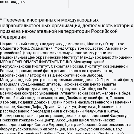
не совпадать.
* Перечень иностранных и международных
неправительственных организаций, деятельность которых
признана нежелательной на территории Российской
Федерации:
Национальный фонд в поддержку демократии, Институт Открытое
Общество Фонд Содействия, Фонд Открытое общество, Американо-
российский фонд по экономическому и правовому развитию,
Национальный Демократический Институт Международных Отношений,
MEDIA DEVELOPMENT INVESTMENT FUND, Международный
Республиканский Институт, Открытая Россия, Институт современной
России, Черноморский фонд регионального сотрудничества,
Европейская Платформа за Демократические Выборы,
Международный центр электоральных исследований, Германский фонд
Маршалла Соединенных Штатов, Тихоокеанский центр защиты
окружающей среды и природных ресурсов, Свободная Россия,
Всемирный конгресс украинцев, Атлантический совет, Человек в беде,
Европейский фонд за демократию, Джеймстаунский фонд, Прожект
Хармони, Родники дракона, Врачи против насильственного извлечения
органов, Фалунь Дафа, Друзья Фалуньгун, Фалуньгун, Коалиция по
расследованию преследования в отношении Фалуньгун в Китае,
Всемирная организация по расследованию преследований Фалуньгун,
Пражский гражданский центр, Ассоциация школ политических
исследований при Совете Европы, Центр либеральной современности,
Форум русскоязычных европейцев, Немецко-русский обмен, Бард
колледж, Европейский выбор, Фонд Ходорковского, Оксфордский