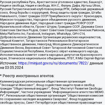
Русская республика Русь, Арестантское уголовное единство, Башкорт,
Нация и свобода, Нация и свобода, W.H.С., Фалунь Дафа, Иртыш Ultras,
Русский Патриотический клуб-Новокузнецк/РПК, Сибирский державный
союз, Фонд борьбы с коррупцией, Фонд защиты прав граждан, Штабы
Навального, Совет граждан СССР Прикубанского округа г. Краснодара,
Мужское государство, Народное объединение русского движения,
Народное движение Адат, Народный совет граждан РСФСР СССР
Архангельской области, Проект Штурм, Граждане СССР, Держава Союз
Советских Светлых Родов, Совет Советских Социалистических Районов,
Meta Platforms Inc, Facebook, Instagram, WhatsApp, СИЧ-С14,
Добровольческое Движение Организации украинских националистов,
Черный Комитет, Татарстанское Региональное Всетатарское
общественное движение, Невоград, Молодежное Демократическое
Движение Весна, Верховный Совет Татарской Автономной Советской
Социалистической Республики, Конгресс ойрат-калмыцкого народа,
Исполнительный комитет совета народных депутатов Красноярского
края, Этническое национальное объединение, ЛГБТ, Я.МЫ Сергей Фургал
Источник:
https://minjust.gov.ru/ru/documents/7822/
данные
на
03.05.2024
* Реестр иностранных агентов:
Калининградская региональная общественная организация "Экозащита!-Женсовет", Фонд содействия защите прав и свобод граждан "Общественный вердикт", Фонд "Институт Развития Свободы Информации", Частное учреждение "Информационное агентство МЕМО. РУ", Региональная общественная организация "Общественная комиссия по сохранению наследия академика Сахарова", Фонд поддержки свободы прессы, Санкт-Петербургская общественная правозащитная организация "Гражданский контроль", Межрегиональная общественная организация "Информационно-просветительский центр "Мемориал", Региональный Фонд "Центр Защиты Прав Средств Массовой Информации", с 05.12.2023 Фонд "Центр Защиты Прав Средств массовой информации", Региональная общественная благотворительная организация помощи беженцам и мигрантам "Гражданское содействие", Негосударственное образовательное учреждение дополнительного профессионального образования (повышение квалификации) специалистов "АКАДЕМИЯ ПО ПРАВАМ ЧЕЛОВЕКА", Свердловская региональная общественная организация "Сутяжник", Автономная некоммерческая организация "Центр независимых социологических исследований", Союз общественных объединений "Российский исследовательский центр по правам человека", Региональное общественное учреждение научно-информационный центр "МЕМОРИАЛ", Некоммерческая организация "Фонд защиты гласности", Автономная некоммерческая организация "Институт прав человека", Городская общественная организация "Екатеринбургское общество "МЕМОРИАЛ", Городская общественная организация "Рязанское историко-просветительское и правозащитное общество "Мемориал" (Рязанский Мемориал), Челябинский региональный орган общественной самодеятельности – женское общественное объединение "Женщины Евразии", Челябинский региональный орган общественной самодеятельности "Уральская правозащитная группа", Фонд содействия защите здоровья и социальной справедливости имени Андрея Рылькова, Автономная Некоммерческая Организация "Аналитический Центр Юрия Левады", Автономная некоммерческая организация социальной поддержки населения "Проект Апрель", Региональная общественная организация помощи женщинам и детям, находящимся в кризисной ситуации "Информационно-методический центр "Анна", Фонд содействия развитию массовых коммуникаций и правовому просвещению "Так-так-Так", Фонд содействия устойчивому развитию "Серебряная тайга", Свердловский региональный общественный фонд социальных проектов "Новое время", "Idel.Реалии", Кавказ.Реалии, Крым.Реалии, Телеканал Настоящее Время, Татаро-башкирская служба Радио Свобода (Azatliq Radiosi), Радио Свободная Европа/Радио Свобода (PCE/PC), "Сибирь.Реалии", "Фактограф", Благотворительный фонд помощи осужденным и их семьям, Автономная некоммерческая организация "Институт глобализации и социальных движений", Фонд "В защиту прав заключенных", Частное учреждение "Центр поддержки и содействия развитию средств массовой информации", Пензенский региональный общественный благотворительный фонд "Гражданский союз", "Север.Реалии", Некоммерческая организация Фонд "Правовая инициатива", Общество с ограниченной ответственностью "Радио Свободная Европа/Радио Свобода", Чешское информационное агентство "MEDIUM-ORIENT", Красноярская региональная общественная организация "Мы против СПИДа", Камалягин Денис Николаевич, Маркелов Сергей Евгеньевич, Пономарев Лев Александрович, Савицкая Людмила Алексеевна, Автономная некоммерческая организация "Центр по работе с проблемой насилия "НАСИЛИЮ.НЕТ", Межрегиональный профессиональный союз работников здравоохранения "Альянс врачей", Юридическое лицо, зарегистрированное в Латвийской Республике, SIA "Medusa Project" (регистрационный номер 40103797863, дата регистрации 10.06.2014), Некоммерческая организация "Фонд по борьбе с коррупцией", Автономная некоммерческая организация "Институт права и публичной политики", Баданин Роман Сергеевич, Гликин Максим Александрович, Железнова Мария Михайловна, Лукьянова Юлия Сергеевна, Маетная Елизавета Витальевна, Маняхин Петр Борисович, Чуракова Ольга Владимировна, Ярош Юлия Петровна, Юридическое лицо "The Insider SIA", зарегистрированное в Риге, Латвийская Республика (дата регистрации 26.06.2015), являющееся администратором доменного имени интернет-издания "The Insider SIA", https://theins.ru, Постернак Алексей Евгеньевич, Рубин Михаил Аркадьевич, Анин Роман Александрович, Юридическое лицо Istories fonds, зарегистрированное в Латвийской Республике (регистрационный номер 50008295751, дата регистрации 24.02.2020), Великовский Дмитрий Александрович, Долинина Ирина Николаевна, Мароховская Алеся Алексеевна, Шлейнов Роман Юрьевич, Шмагун Олеся Валентиновна, Общество с ограниченной ответственностью "Альтаир 2021", Общество с ограниченной ответственностью "Вега 2021", Общество с ограниченной ответственностью "Главный редактор 2021", Общество с ограниченной ответственностью "Ромашки монолит", Важенков Артем Валерьевич, Ивановская областная общественная организация "Центр гендерных исследований", Гурман Юрий Альбертович, Медиапроект "ОВД-Инфо", Егоров Владимир Владимирович, Жилинский Владимир Александрович, Общество с ограниченной ответственностью "ЗП", Иванова София Юрьевна, Карезина Инна Павловна, Кильтау Екатерина Викторовна, Петров Алексей Викторович, Пискунов Сергей Евгеньевич, Смирнов Сергей Сергеевич, Тихонов Михаил Сергеевич, Общество с ограниченной ответственностью "ЖУРНАЛИСТ-ИНОСТРАННЫЙ АГЕНТ", Арапова Галина Юрьевна, Вольтская Татьяна Анатольевна, Американская компания "Mason G.E.S. Anonymous Foundation" (США), являющаяся владельцем интернет-издания https://mnews.world/, Компания "Stichting Bellingcat", зарегистрированная в Нидерландах (дата регистрации 11.07.2018), Захаров Андрей Вячеславович, Клепиковская Екатерина Дмитриевна, Общество с ограниченной ответственностью "МЕМО", Перл Роман Александрович, Симонов Евгений Алексеевич, Соловьева Елена Анатольевна, Сотников Даниил Владимирович, Сурначева Елизавета Дмитриевна, Автономная некоммерческая организация по защите прав человека и информированию населения "Якутия – Наше Мнение", Общество с ограниченной ответственностью "Москоу диджитал медиа", с 26.01.2023 Общество с ограниченной ответственностью "Чайка Белые сады", Ветошкина Валерия Валерьевна, Заговора Максим Александрович, Межрегиональное общественное движение "Российская ЛГБТ - сеть", Оленичев Максим Владимирович, Павлов Иван Юрьевич, Скворцова Елена Сергеевна, Общество с ограниченной ответственностью "Как бы инагент", Кочетков Игорь Викторович, Общество с ограниченной ответственностью "Честные выборы", Еланчик Олег Александрович, Общество с ограниченной ответственностью "Нобелевский призыв", Гималова Регина Эмилевна, Григорьев Андрей Валерьевич, Григорьева Алина Александровна, Ассоциация по содействию защите прав призывников, альтернативнослужащих и военнослужащих "Правозащитная группа "Гражданин.Армия.Право", Хисамова Регина Фаритовна, Автономная некоммерческая организация по реализации социально-правовых программ "Лилит", Дальневосточное общественное движение "Маяк", Санкт-Петербургская ЛГБТ-инициативная группа "Выход", Инициативная группа ЛГБТ+ "Реверс", Алексеев Андрей Викторович, Бекбулатова Таисия Львовна, Беляев Иван Михайлович, Владыкина Елена Сергеевна, Гельман Марат Александрович, Никульшина Вероника Юрьевна, Толоконникова Надежда Андреевна, Шендерович Виктор Анатольевич, Общество с ограниченной ответственностью "Данное сообщение", Общество с ограниченной ответственностью Издательский дом "Новая глава", Айнбиндер Александра Александровна, Московский комьюнити-центр для ЛГБТ+инициатив, Благотворительный фонд развития филантропии, Deutsche Welle (Германия, Kurt-Schumacher-Strasse 3, 53113 Bonn), Борзунова Мария Михайловна, Воробьев Виктор Викторович, Голубева Анна Львовна, Константинова Алла Михайловна, Малкова Ирина Владимировна, Мурадов Мурад Абдулгалимович, Осетинская Елизавета Николаевна, Понасенков Евгений Николаевич, Ганапольский Матвей Юрьевич, Киселев Евгений Алексеевич, Борухович Ирина Григорьевна, Дремин Иван Тимофеевич, Дубровский Дмитрий Викторович, Красноярская региональная общественная организация поддержки и развития альтернативных образовательных технологий и межкультурных коммуникаций "ИНТЕРРА", Маяковская Екатерина Алексеевна, Фейгин Марк Захарович, Филимонов Андрей Викторович, Дзугкоева Регина Николаевна, Доброхотов Роман Александрович, Дудь Юрий Александрович, Елкин Сергей Владимирович, Кругликов Кирилл Игоревич, Сабунаева Мария Леонидовна, Семенов Алексей Владимирович, Шаинян Карен Багратович, Шульман Екатерина Михайловна, Асафьев Артур Валерьевич, Вахштайн Виктор Семенович, Венедиктов Алексей Алексеевич, Лушникова Екатерина Евгеньевна, Волков Леонид Михайлович, Невзоров Александр Глебович, Пархоменко Сергей Борисович, Сироткин Ярослав Николаевич, Кара-Мурза Владимир Владимирович, Баранова Наталья Владимировна, Гозман Леонид Яковлевич, Кагарлицкий Борис Юльевич, Климарев Михаил Валерьевич, Милов Владимир Станиславович, Автономная некоммерческая организация Краснодарский центр современного искусства "Типография", Моргенштерн Алишер Тагирович, Соболь Любовь Эдуардовна, Общество с ограниченной ответственностью "ЛИЗА НОРМ", Каспаров Гарри Кимович, Ходорковский Михаил Борисович, Общество с ограниченной ответственностью "Апрельские тезисы", Данилович Ирина Брониславовна, Кашин Олег Владимирович, Петров Николай Владимирович, Пивоваров Алексей Владимирович, Соколов Михаил Владимирович, Цветкова Юлия Владимировна, Чичваркин Евгений Александрович, Комитет против пыток/Команда против пыток, Общество с ограниченной ответственностью "Первый научный", Общество с ограниченной ответственностью "Вертолет и ко", Белоцерковская Вероника Борисовна, Кац Максим Евгеньевич, Лазарева Татьяна Юрьевна, Шаведдинов Руслан Табризович, Яшин Илья Валерьевич, Общество с ограниченной ответственностью "Иноагент ААВ", Алешковский Дмитрий Петрович, Альбац Евгения Марковна, Быков Дмитрий Львович, Галямина Юлия Евгеньевна, Лойко Сергей Леонидович, Мартынов Кирилл Константинович, Медведев Сергей Александрович, Крашенинников Федор Геннадиевич, Гордеева Катерина Вл