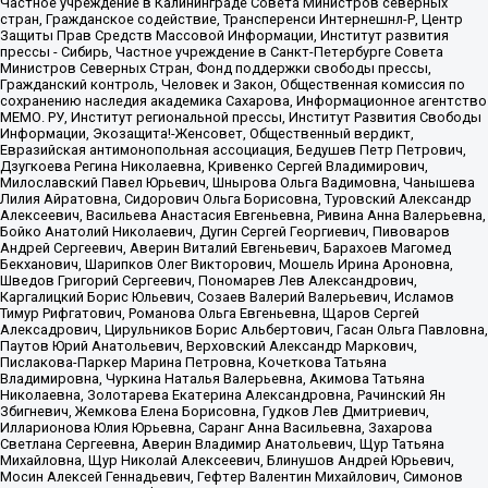
Частное учреждение в Калининграде Совета Министров северных
стран, Гражданское содействие, Трансперенси Интернешнл-Р, Центр
Защиты Прав Средств Массовой Информации, Институт развития
прессы - Сибирь, Частное учреждение в Санкт-Петербурге Совета
Министров Северных Стран, Фонд поддержки свободы прессы,
Гражданский контроль, Человек и Закон, Общественная комиссия по
сохранению наследия академика Сахарова, Информационное агентство
МЕМО. РУ, Институт региональной прессы, Институт Развития Свободы
Информации, Экозащита!-Женсовет, Общественный вердикт,
Евразийская антимонопольная ассоциация, Бедушев Петр Петрович,
Дзугкоева Регина Николаевна, Кривенко Сергей Владимирович,
Милославский Павел Юрьевич, Шнырова Ольга Вадимовна, Чанышева
Лилия Айратовна, Сидорович Ольга Борисовна, Туровский Александр
Алексеевич, Васильева Анастасия Евгеньевна, Ривина Анна Валерьевна,
Бойко Анатолий Николаевич, Дугин Сергей Георгиевич, Пивоваров
Андрей Сергеевич, Аверин Виталий Евгеньевич, Барахоев Магомед
Бекханович, Шарипков Олег Викторович, Мошель Ирина Ароновна,
Шведов Григорий Сергеевич, Пономарев Лев Александрович,
Каргалицкий Борис Юльевич, Созаев Валерий Валерьевич, Исламов
Тимур Рифгатович, Романова Ольга Евгеньевна, Щаров Сергей
Алексадрович, Цирульников Борис Альбертович, Гасан Ольга Павловна,
Паутов Юрий Анатольевич, Верховский Александр Маркович,
Пислакова-Паркер Марина Петровна, Кочеткова Татьяна
Владимировна, Чуркина Наталья Валерьевна, Акимова Татьяна
Николаевна, Золотарева Екатерина Александровна, Рачинский Ян
Збигневич, Жемкова Елена Борисовна, Гудков Лев Дмитриевич,
Илларионова Юлия Юрьевна, Саранг Анна Васильевна, Захарова
Светлана Сергеевна, Аверин Владимир Анатольевич, Щур Татьяна
Михайловна, Щур Николай Алексеевич, Блинушов Андрей Юрьевич,
Мосин Алексей Геннадьевич, Гефтер Валентин Михайлович, Симонов