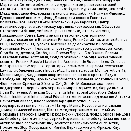
Studios, ТВ Дождь, Центр европейских исследований им Вилфрида
Мартенса, Сетевое объединение журналистов расследователей,
АЛЛАТРА, За свободную Россию, Свободная Бурятия, Uralic, UnKremlin,
Международная федерация транспортных рабочих, ИстЧам Финланд,
Гудзоновский институт, Фонд Демократического Развития,
Комитет-2024, Центрально-Европейский университет, Центр
восточноевропейских и международных исследований, Общество
Сторожевой башни, Библии и трактатов Свидетелей Иеговы,
Гражданский Совет, Центр анализа европейской политики,
Академическая сеть Восточная Европа, Российский комитет действия,
РЭНД корпорейшн, Русская Америка за демократию в России,
Настоящая Россия, Глобальная сеть журналистов-расследователей,
Служба поддержки, Свободная Россия Берлин, Свободная Россия
Северный Рейн-Вестфалия, Фонд глобальной помощи, Антивоенный
комитет России, Russie-Libertes, La Asocicion de Rusos Libres, Союз за
возвращение Северных территорий, Крымскотатарский Ресурсный
Центр, Глобальный союз IndustriALL, Russian Election Monitor, Article 19,
Мнение медиа, Федерация анархического черного креста, Радио
Свободная Европа, Германское общество изучения Восточной Европы,
Фонд имени Фридриха Эберта, XZ gGmbH, Мобильная академия
поддержки гендерной демократии и миротворчества, Форум имени
Льва Копелева, American Councils for International Education, Cultural
Vistas, Institute of International Education, Антивоенное движение Антальи,
Открытый диалог, Школа международных отношений и
государственной политики им Питера Мунка, Российско-канадский
демократический альянс, Школа международных отношений им
Нормана Патерсона, Центр Гражданских Свобод, Фонд Бориса Немцова
за Свободу, Фонд имени Фридриха Науманна за свободу, Феминистское
антивоенное сопротивление, Комитет независимости Ингушетии,
Прометей, Stop Occupation of Karelia, Вернись живым, Фридом Хаус,