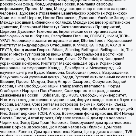
российский фонд, Фонд Будущее России, Компания свободы
информации, Проект Медиа, Международное партнерство за права
человека, Духовное Управление Евангельских Христиан Украинской
Христианской Церкви, Новое Поколение, Духовное Учебное Заведение
Международный Библейский Колледж, Международное христианское
движение, Всемирный Институт Саентологических Предприятий,
Церковь Духовной Технологии, Европейская сеть организаций по
наблюдению за выборами, Республика Польша, СВОБОДНЫЙ ИДЕЛЬ-
УРАЛ, Ассоциация развития журналистики, IStories fonds, Королевский
Институт Международных Отношений, КРИМСЬКА ПРАВОЗАХИСНА
ГРУПА, Фонд имени Генриха Бёлля, Stichting Bellingcat, Bellingcat Ltd, The
Insider, Институт правовой инициативы Центральной и Восточной
Европы, Фонд Открытой Эстонии, Calvert 22 Foundation, Канадский
украинский конгресс, Институт Макдональда-Лорье, Украинская
национальная федерация Канады, Декабристы, Международный
научный центр им Вудро Вильсона, Свободная пресса, Возрождение,
Всеукраинский духовный центр , Риддл, Русский антивоенный комитет в
Швеции, Проект Медуза, Фонд Андрея Сахарова, Форум свободной
России, Лига Свободных Наций, Transparеncy International, Форум
Свободных Народов ПостРоссии, Солидарность с гражданским
движением в России – Solidarus, КрымSOS, Свободный университет,
Институт государственного управления, Форум гражданского общества
Россия, Беллона, Союз жителей островов Тисима и Хабомаи, Съезд
народных депутатов, Гринпис Интернешнл, Фонд борьбы с коррупцией
Инк, Завет церквей TCCN, Агора, Всемирный фонд природы, BDR Novaja
Gazeta-Europe, Алтай проект, Образовательный дом прав человека
Чернигов, Фонд Дом Прав Человека, Белорусский дом прав человека
имени Бориса Звозскова, Дом прав человека Тбилиси, Дом прав
человека Ереван, Дом прав человека Крым, Центр дикого лосося, TVR