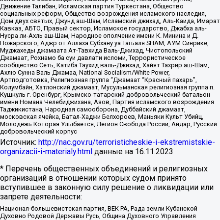
Движение Талибан, Исламская партия Туркестана, Общество
социальных реформ, Общество возрождения исламского наследия,
Дом двух святых, Джунд аш-Шам, Исламский джихад, Аль-Каида, Имарат
Кавказ, АБТО, Правый сектор, Исламское государство, Джабха аль-
Нусра ли-Ахль аш-Шам, Народное ополчение имени К. Минина и Д.
Пожарского, Аджр от Аллаха Субхану уа Тагьаля SHAM, АУМ Синрике,
Муджахеды джамаата Ат-Тавхида Валь-Джихад, Чистопольский
Джамаат, Рохнамо ба суи давлати исломи, Террористическое
сообщество Сеть, Катиба Таухид валь-Джихад, Хайят Тахрир аш-Шам,
Ахлю Сунна Валь Джамаа, National Socialism/White Power,
Артподготовка, Религиозная группа “Джамаат “Красный пахарь”,
Колумбайн, Хатлонский джамаат, Мусульманская религиозная группа п.
Кушкуль г. Оренбург, Крымско-татарский добровольческий батальон
имени Номана Челебиджихана, Азов, Партия исламского возрождения
Таджикистана, Народная самооборона, Дуббайский джамаат,
московская ячейка, Батал-Хаджи Белхороев, Маньяки Культ Убийц,
Молодёжь Которая Улыбается, Легион Свобода России, Айдар, Русский
добровольческий корпус
Источник:
http://nac.gov.ru/terroristicheskie-i-ekstremistskie-
organizacii-i-materialy.html
данные на
16.11.2023
* Перечень общественных объединений и религиозных
организаций в отношении которых судом принято
вступившее в законную силу решение о ликвидации или
запрете деятельности:
Национал-большевистская партия, ВЕК РА, Рада земли Кубанской
Духовно Родовой Державы Русь, Община Духовного Управления