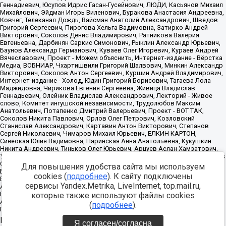
Для повышения удобства сайта мы используем
cookies (
подробнее
). К сайту подключены
сервисы Yandex.Metrika, LiveInternet, top.mail.ru,
которые также используют файлы cookies
(
подробнее
).
Источник:
https://minjust.gov.ru/uploaded/files/reestr-
Я согласен/согласна