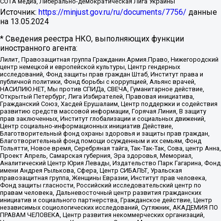
СОТА медиа, Либерально-демократическая Лига Украины
Источник:
https://minjust.gov.ru/ru/documents/7756/
данные
на
13.05.2024
* Сведения реестра НКО, выполняющих функции
иностранного агента:
Лилит, Правозащитная группа Гражданин.Армия.Право, Нижегородский
центр немецкой и европейской культуры, Центр гендерных
исследований, Фонд защиты прав граждан Штаб, Институт права и
публичной политики, Фонд борьбы с коррупцией, Альянс врачей,
НАСИЛИЮ.НЕТ, Мы против СПИДа, СВЕЧА, Гуманитарное действие,
Открытый Петербург, Лига Избирателей, Правовая инициатива,
Гражданский Союз, Хасдей Ерушалаим, Центр поддержки и содействия
развитию средств массовой информации, Горячая Линия, В защиту
прав заключенных, Институт глобализации и социальных движений,
Центр социально-информационных инициатив Действие,
Благотворительный фонд охраны здоровья и защиты прав граждан,
Благотворительный фонд помощи осужденным и их семьям, Фонд
Тольятти, Новое время, Серебряная тайга, Так-Так-Так, Сова, центр Анна,
Проект Апрель, Самарская губерния, Эра здоровья, Мемориал,
Аналитический Центр Юрия Левады, Издательство Парк Гагарина, Фонд
имени Андрея Рылькова, Сфера, Центр СИБАЛЬТ, Уральская
правозащитная группа, Женщины Евразии, Институт прав человека,
Фонд защиты гласности, Российский исследовательский центр по
правам человека, Дальневосточный центр развития гражданских
инициатив и социального партнерства, Гражданское действие, Центр
независимых социологических исследований, Сутяжник, АКАДЕМИЯ ПО
ПРАВАМ ЧЕЛОВЕКА, Центр развития некоммерческих организаций,