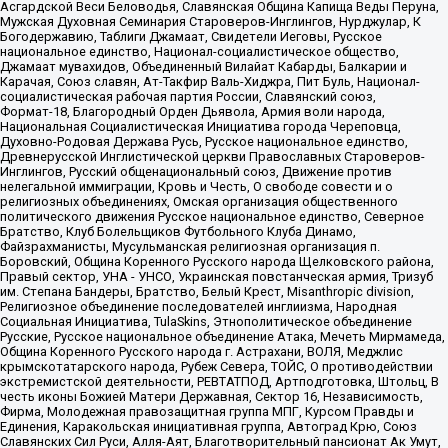
Асгардской Веси Беловодья, Славянская Община Капища Веды Перуна,
Мужская Духовная Семинария Староверов-Инглингов, Нурджулар, К
Богодержавию, Таблиги Джамаат, Свидетели Иеговы, Русское
национальное единство, Национал-социалистическое общество,
Джамаат мувахидов, Объединенный Вилайат Кабарды, Балкарии и
Карачая, Союз славян, Ат-Такфир Валь-Хиджра, Пит Буль, Национал-
социалистическая рабочая партия России, Славянский союз,
Формат-18, Благородный Орден Дьявола, Армия воли народа,
Национальная Социалистическая Инициатива города Череповца,
Духовно-Родовая Держава Русь, Русское национальное единство,
Древнерусской Инглистической церкви Православных Староверов-
Инглингов, Русский общенациональный союз, Движение против
нелегальной иммиграции, Кровь и Честь, О свободе совести и о
религиозных объединениях, Омская организация общественного
политического движения Русское национальное единство, Северное
Братство, Клуб Болельщиков Футбольного Клуба Динамо,
Файзрахманисты, Мусульманская религиозная организация п.
Боровский, Община Коренного Русского народа Щелковского района,
Правый сектор, УНА - УНСО, Украинская повстанческая армия, Тризуб
им. Степана Бандеры, Братство, Белый Крест, Misanthropic division,
Религиозное объединение последователей инглиизма, Народная
Социальная Инициатива, TulaSkins, Этнополитическое объединение
Русские, Русское национальное объединение Атака, Мечеть Мирмамеда,
Община Коренного Русского народа г. Астрахани, ВОЛЯ, Меджлис
крымскотатарского народа, Рубеж Севера, ТОЙС, О противодействии
экстремистской деятельности, РЕВТАТПОД, Артподготовка, Штольц, В
честь иконы Божией Матери Державная, Сектор 16, Независимость,
Фирма, Молодежная правозащитная группа МПГ, Курсом Правды и
Единения, Каракольская инициативная группа, Автоград Крю, Союз
Славянских Сил Руси, Алля-Аят, Благотворительный пансионат Ак Умут,