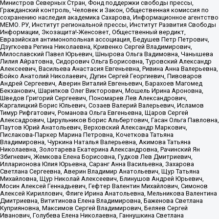
Министров Северных Стран, Фонд поддержки свободы прессы,
Гражданский контроль, Человек и Закон, Общественная комиссия по
сохранению наследия академика Сахарова, Информационное агентство
МЕМО. РУ, Институт региональной прессы, Институт Развития Свободы
Информации, Экозащита!-Женсовет, Общественный вердикт,
Евразийская антимонопольная ассоциация, Бедушев Петр Петрович,
Дзугкоева Регина Николаевна, Кривенко Сергей Владимирович,
Милославский Павел Юрьевич, Шнырова Ольга Вадимовна, Чанышева
Лилия Айратовна, Сидорович Ольга Борисовна, Туровский Александр
Алексеевич, Васильева Анастасия Евгеньевна, Ривина Анна Валерьевна,
Бойко Анатолий Николаевич, Дугин Сергей Георгиевич, Пивоваров
Андрей Сергеевич, Аверин Виталий Евгеньевич, Барахоев Магомед
Бекханович, Шарипков Олег Викторович, Мошель Ирина Ароновна,
Шведов Григорий Сергеевич, Пономарев Лев Александрович,
Каргалицкий Борис Юльевич, Созаев Валерий Валерьевич, Исламов
Тимур Рифгатович, Романова Ольга Евгеньевна, Щаров Сергей
Алексадрович, Цирульников Борис Альбертович, Гасан Ольга Павловна,
Паутов Юрий Анатольевич, Верховский Александр Маркович,
Пислакова-Паркер Марина Петровна, Кочеткова Татьяна
Владимировна, Чуркина Наталья Валерьевна, Акимова Татьяна
Николаевна, Золотарева Екатерина Александровна, Рачинский Ян
Збигневич, Жемкова Елена Борисовна, Гудков Лев Дмитриевич,
Илларионова Юлия Юрьевна, Саранг Анна Васильевна, Захарова
Светлана Сергеевна, Аверин Владимир Анатольевич, Щур Татьяна
Михайловна, Щур Николай Алексеевич, Блинушов Андрей Юрьевич,
Мосин Алексей Геннадьевич, Гефтер Валентин Михайлович, Симонов
Алексей Кириллович, Флиге Ирина Анатольевна, Мельникова Валентина
Дмитриевна, Вититинова Елена Владимировна, Баженова Светлана
Куприяновна, Максимов Сергей Владимирович, Беляев Сергей
Иванович, Голубева Елена Николаевна, Ганнушкина Светлана