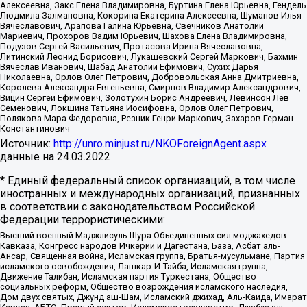
Алексеевна, Закс Елена Владимировна, Буртина Елена Юрьевна, Гендель
Людмила Залмановна, Кокорина Екатерина Алексеевна, Шуманов Илья
Вячеславович, Арапова Галина Юрьевна, Свечников Анатолий
Мариевич, Прохоров Вадим Юрьевич, Шахова Елена Владимировна,
Подузов Сергей Васильевич, Протасова Ирина Вячеславовна,
Литинский Леонид Борисович, Лукашевский Сергей Маркович, Бахмин
Вячеслав Иванович, Шабад Анатолий Ефимович, Сухих Дарья
Николаевна, Орлов Олег Петрович, Добровольская Анна Дмитриевна,
Королева Александра Евгеньевна, Смирнов Владимир Александрович,
Вицин Сергей Ефимович, Золотухин Борис Андреевич, Левинсон Лев
Семенович, Локшина Татьяна Иосифовна, Орлов Олег Петрович,
Полякова Мара Федоровна, Резник Генри Маркович, Захаров Герман
Константинович
Источник:
http://unro.minjust.ru/NKOForeignAgent.aspx
данные на
24.03.2022
* Единый федеральный список организаций, в том числе
иностранных и международных организаций, признанных
в соответствии с законодательством Российской
Федерации террористическими:
Высший военный Маджлисуль Шура Объединенных сил моджахедов
Кавказа, Конгресс народов Ичкерии и Дагестана, База, Асбат аль-
Ансар, Священная война, Исламская группа, Братья-мусульмане, Партия
исламского освобождения, Лашкар-И-Тайба, Исламская группа,
Движение Талибан, Исламская партия Туркестана, Общество
социальных реформ, Общество возрождения исламского наследия,
Дом двух святых, Джунд аш-Шам, Исламский джихад, Аль-Каида, Имарат