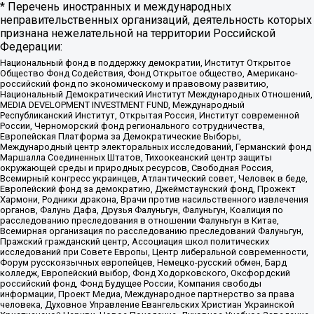
* Перечень иностранных и международных
неправительственных организаций, деятельность которых
признана нежелательной на территории Российской
Федерации:
Национальный фонд в поддержку демократии, Институт Открытое
Общество Фонд Содействия, Фонд Открытое общество, Американо-
российский фонд по экономическому и правовому развитию,
Национальный Демократический Институт Международных Отношений,
MEDIA DEVELOPMENT INVESTMENT FUND, Международный
Республиканский Институт, Открытая Россия, Институт современной
России, Черноморский фонд регионального сотрудничества,
Европейская Платформа за Демократические Выборы,
Международный центр электоральных исследований, Германский фонд
Маршалла Соединенных Штатов, Тихоокеанский центр защиты
окружающей среды и природных ресурсов, Свободная Россия,
Всемирный конгресс украинцев, Атлантический совет, Человек в беде,
Европейский фонд за демократию, Джеймстаунский фонд, Прожект
Хармони, Родники дракона, Врачи против насильственного извлечения
органов, Фалунь Дафа, Друзья Фалуньгун, Фалуньгун, Коалиция по
расследованию преследования в отношении Фалуньгун в Китае,
Всемирная организация по расследованию преследований Фалуньгун,
Пражский гражданский центр, Ассоциация школ политических
исследований при Совете Европы, Центр либеральной современности,
Форум русскоязычных европейцев, Немецко-русский обмен, Бард
колледж, Европейский выбор, Фонд Ходорковского, Оксфордский
российский фонд, Фонд Будущее России, Компания свободы
информации, Проект Медиа, Международное партнерство за права
человека, Духовное Управление Евангельских Христиан Украинской