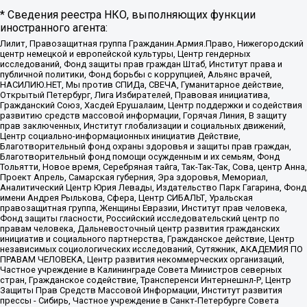
* Сведения реестра НКО, выполняющих функции
иностранного агента:
Лилит, Правозащитная группа Гражданин.Армия.Право, Нижегородский
центр немецкой и европейской культуры, Центр гендерных
исследований, Фонд защиты прав граждан Штаб, Институт права и
публичной политики, Фонд борьбы с коррупцией, Альянс врачей,
НАСИЛИЮ.НЕТ, Мы против СПИДа, СВЕЧА, Гуманитарное действие,
Открытый Петербург, Лига Избирателей, Правовая инициатива,
Гражданский Союз, Хасдей Ерушалаим, Центр поддержки и содействия
развитию средств массовой информации, Горячая Линия, В защиту
прав заключенных, Институт глобализации и социальных движений,
Центр социально-информационных инициатив Действие,
Благотворительный фонд охраны здоровья и защиты прав граждан,
Благотворительный фонд помощи осужденным и их семьям, Фонд
Тольятти, Новое время, Серебряная тайга, Так-Так-Так, Сова, центр Анна,
Проект Апрель, Самарская губерния, Эра здоровья, Мемориал,
Аналитический Центр Юрия Левады, Издательство Парк Гагарина, Фонд
имени Андрея Рылькова, Сфера, Центр СИБАЛЬТ, Уральская
правозащитная группа, Женщины Евразии, Институт прав человека,
Фонд защиты гласности, Российский исследовательский центр по
правам человека, Дальневосточный центр развития гражданских
инициатив и социального партнерства, Гражданское действие, Центр
независимых социологических исследований, Сутяжник, АКАДЕМИЯ ПО
ПРАВАМ ЧЕЛОВЕКА, Центр развития некоммерческих организаций,
Частное учреждение в Калининграде Совета Министров северных
стран, Гражданское содействие, Трансперенси Интернешнл-Р, Центр
Защиты Прав Средств Массовой Информации, Институт развития
прессы - Сибирь, Частное учреждение в Санкт-Петербурге Совета