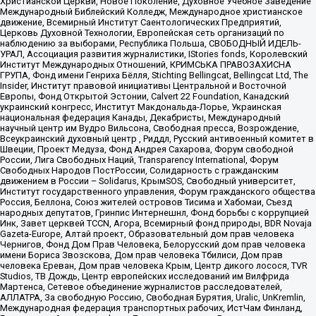
Христианской Церкви, Новое Поколение, Духовное Учебное Заведение
Международный Библейский Колледж, Международное христианское
движение, Всемирный Институт Саентологических Предприятий,
Церковь Духовной Технологии, Европейская сеть организаций по
наблюдению за выборами, Республика Польша, СВОБОДНЫЙ ИДЕЛЬ-
УРАЛ, Ассоциация развития журналистики, IStories fonds, Королевский
Институт Международных Отношений, КРИМСЬКА ПРАВОЗАХИСНА
ГРУПА, Фонд имени Генриха Бёлля, Stichting Bellingcat, Bellingcat Ltd, The
Insider, Институт правовой инициативы Центральной и Восточной
Европы, Фонд Открытой Эстонии, Calvert 22 Foundation, Канадский
украинский конгресс, Институт Макдональда-Лорье, Украинская
национальная федерация Канады, Декабристы, Международный
научный центр им Вудро Вильсона, Свободная пресса, Возрождение,
Всеукраинский духовный центр , Риддл, Русский антивоенный комитет в
Швеции, Проект Медуза, Фонд Андрея Сахарова, Форум свободной
России, Лига Свободных Наций, Transparеncy International, Форум
Свободных Народов ПостРоссии, Солидарность с гражданским
движением в России – Solidarus, КрымSOS, Свободный университет,
Институт государственного управления, Форум гражданского общества
Россия, Беллона, Союз жителей островов Тисима и Хабомаи, Съезд
народных депутатов, Гринпис Интернешнл, Фонд борьбы с коррупцией
Инк, Завет церквей TCCN, Агора, Всемирный фонд природы, BDR Novaja
Gazeta-Europe, Алтай проект, Образовательный дом прав человека
Чернигов, Фонд Дом Прав Человека, Белорусский дом прав человека
имени Бориса Звозскова, Дом прав человека Тбилиси, Дом прав
человека Ереван, Дом прав человека Крым, Центр дикого лосося, TVR
Studios, ТВ Дождь, Центр европейских исследований им Вилфрида
Мартенса, Сетевое объединение журналистов расследователей,
АЛЛАТРА, За свободную Россию, Свободная Бурятия, Uralic, UnKremlin,
Международная федерация транспортных рабочих, ИстЧам Финланд,