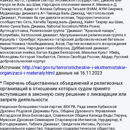
Кавказ, АБТО, Правый сектор, Исламское государство, Джабха аль-
Нусра ли-Ахль аш-Шам, Народное ополчение имени К. Минина и Д.
Пожарского, Аджр от Аллаха Субхану уа Тагьаля SHAM, АУМ Синрике,
Муджахеды джамаата Ат-Тавхида Валь-Джихад, Чистопольский
Джамаат, Рохнамо ба суи давлати исломи, Террористическое
сообщество Сеть, Катиба Таухид валь-Джихад, Хайят Тахрир аш-Шам,
Ахлю Сунна Валь Джамаа, National Socialism/White Power,
Артподготовка, Религиозная группа “Джамаат “Красный пахарь”,
Колумбайн, Хатлонский джамаат, Мусульманская религиозная группа п.
Кушкуль г. Оренбург, Крымско-татарский добровольческий батальон
имени Номана Челебиджихана, Азов, Партия исламского возрождения
Таджикистана, Народная самооборона, Дуббайский джамаат,
московская ячейка, Батал-Хаджи Белхороев, Маньяки Культ Убийц,
Молодёжь Которая Улыбается, Легион Свобода России, Айдар, Русский
добровольческий корпус
Источник:
http://nac.gov.ru/terroristicheskie-i-ekstremistskie-
organizacii-i-materialy.html
данные на
16.11.2023
* Перечень общественных объединений и религиозных
организаций в отношении которых судом принято
вступившее в законную силу решение о ликвидации или
запрете деятельности:
Национал-большевистская партия, ВЕК РА, Рада земли Кубанской
Духовно Родовой Державы Русь, Община Духовного Управления
Асгардской Веси Беловодья, Славянская Община Капища Веды Перуна,
Мужская Духовная Семинария Староверов-Инглингов, Нурджулар, К
Богодержавию, Таблиги Джамаат, Свидетели Иеговы, Русское
национальное единство, Национал-социалистическое общество,