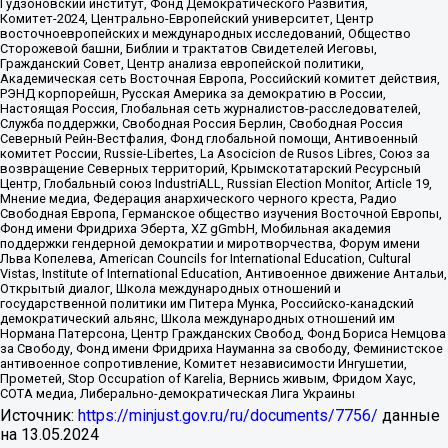
Гудзоновский институт, Фонд Демократического Развития,
Комитет-2024, Центрально-Европейский университет, Центр
восточноевропейских и международных исследований, Общество
Сторожевой башни, Библии и трактатов Свидетелей Иеговы,
Гражданский Совет, Центр анализа европейской политики,
Академическая сеть Восточная Европа, Российский комитет действия,
РЭНД корпорейшн, Русская Америка за демократию в России,
Настоящая Россия, Глобальная сеть журналистов-расследователей,
Служба поддержки, Свободная Россия Берлин, Свободная Россия
Северный Рейн-Вестфалия, Фонд глобальной помощи, Антивоенный
комитет России, Russie-Libertes, La Asocicion de Rusos Libres, Союз за
возвращение Северных территорий, Крымскотатарский Ресурсный
Центр, Глобальный союз IndustriALL, Russian Election Monitor, Article 19,
Мнение медиа, Федерация анархического черного креста, Радио
Свободная Европа, Германское общество изучения Восточной Европы,
Фонд имени Фридриха Эберта, XZ gGmbH, Мобильная академия
поддержки гендерной демократии и миротворчества, Форум имени
Льва Копелева, American Councils for International Education, Cultural
Vistas, Institute of International Education, Антивоенное движение Антальи,
Открытый диалог, Школа международных отношений и
государственной политики им Питера Мунка, Российско-канадский
демократический альянс, Школа международных отношений им
Нормана Патерсона, Центр Гражданских Свобод, Фонд Бориса Немцова
за Свободу, Фонд имени Фридриха Науманна за свободу, Феминистское
антивоенное сопротивление, Комитет независимости Ингушетии,
Прометей, Stop Occupation of Karelia, Вернись живым, Фридом Хаус,
СОТА медиа, Либерально-демократическая Лига Украины
Источник:
https://minjust.gov.ru/ru/documents/7756/
данные
на
13.05.2024