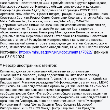
Навального, Совет граждан СССР Прикубанского округа г. Краснодара,
Мужское государство, Народное объединение русского движения,
Народное движение Адат, Народный совет граждан РСФСР СССР
Архангельской области, Проект Штурм, Граждане СССР, Держава Союз
Советских Светлых Родов, Совет Советских Социалистических Районов,
Meta Platforms Inc, Facebook, Instagram, WhatsApp, СИЧ-С14,
Добровольческое Движение Организации украинских националистов,
Черный Комитет, Татарстанское Региональное Всетатарское
общественное движение, Невоград, Молодежное Демократическое
Движение Весна, Верховный Совет Татарской Автономной Советской
Социалистической Республики, Конгресс ойрат-калмыцкого народа,
Исполнительный комитет совета народных депутатов Красноярского
края, Этническое национальное объединение, ЛГБТ, Я.МЫ Сергей Фургал
Источник:
https://minjust.gov.ru/ru/documents/7822/
данные
на
03.05.2024
* Реестр иностранных агентов:
Калининградская региональная общественная организация "Экозащита!-Женсовет", Фонд содействия защите прав и свобод граждан "Общественный вердикт", Фонд "Институт Развития Свободы Информации", Частное учреждение "Информационное агентство МЕМО. РУ", Региональная общественная организация "Общественная комиссия по сохранению наследия академика Сахарова", Фонд поддержки свободы прессы, Санкт-Петербургская общественная правозащитная организация "Гражданский контроль", Межрегиональная общественная организация "Информационно-просветительский центр "Мемориал", Региональный Фонд "Центр Защиты Прав Средств Массовой Информации", с 05.12.2023 Фонд "Центр Защиты Прав Средств массовой информации", Региональная общественная благотворительная организация помощи беженцам и мигрантам "Гражданское содействие", Негосударственное образовательное учреждение дополнительного профессионального образования (повышение квалификации) специалистов "АКАДЕМИЯ ПО ПРАВАМ ЧЕЛОВЕКА", Свердловская региональная общественная организация "Сутяжник", Автономная некоммерческая организация "Центр независимых социологических исследований", Союз общественных объединений "Российский исследовательский центр по правам человека", Региональное общественное учреждение научно-информационный центр "МЕМОРИАЛ", Некоммерческая организация "Фонд защиты гласности", Автономная некоммерческая организация "Институт прав человека", Городская общественная организация "Екатеринбургское общество "МЕМОРИАЛ", Городская общественная организация "Рязанское историко-просветительское и правозащитное общество "Мемориал" (Рязанский Мемориал), Челябинский региональный орган общественной самодеятельности – женское общественное объединение "Женщины Евразии", Челябинский региональный орган общественной самодеятельности "Уральская правозащитная группа", Фонд содействия защите здоровья и социальной справедливости имени Андрея Рылькова, Автономная Некоммерческая Организация "Аналитический Центр Юрия Левады", Автономная некоммерческая организация социальной поддержки населения "Проект Апрель", Региональная общественная организация помощи женщинам и детям, находящимся в кризисной ситуации "Информационно-методический центр "Анна", Фонд содействия развитию массовых коммуникаций и правовому просвещению "Так-так-Так", Фонд содействия устойчивому развитию "Серебряная тайга", Свердловский региональный общественный фонд социальных проектов "Новое время", "Idel.Реалии", Кавказ.Реалии, Крым.Реалии, Телеканал Настоящее Время, Татаро-башкирская служба Радио Свобода (Azatliq Radiosi), Радио Свободная Европа/Радио Свобода (PCE/PC), "Сибирь.Реалии", "Фактограф", Благотворительный фонд помощи осужденным и их семьям, Автономная некоммерческая организация "Институт глобализации и социальных движений", Фонд "В защиту прав заключенных", Частное учреждение "Центр поддержки и содействия развитию средств массовой информации", Пензенский региональный общественный благотворительный фонд "Гражданский союз", "Север.Реалии", Некоммерческая организация Фонд "Правовая инициатива", Общество с ограниченной ответственностью "Радио Свободная Европа/Радио Свобода", Чешское информационное агентство "MEDIUM-ORIENT", Красноярская региональная общественная организация "Мы против СПИДа", Камалягин Денис Николаевич, Маркелов Сергей Евгеньевич, Пономарев Лев Александрович, Савицкая Людмила Алексеевна, Автономная некоммерческая организация "Центр по работе с проблемой насилия "НАСИЛИЮ.НЕТ", Межрегиональный профессиональный союз работников здравоохранения "Альянс врачей", Юридическое лицо, зарегистрированное в Латвийской Республике, SIA "Medusa Project" (регистрационный номер 40103797863, дата регистрации 10.06.2014), Некоммерческая организация "Фонд по борьбе с коррупцией", Автономная некоммерческая организация "Институт права и публичной политики", Баданин Роман Сергеевич, Гликин Максим Александрович, Железнова Мария Михайловна, Лукьянова Юлия Сергеевна, Маетная Елизавета Витальевна, Маняхин Петр Борисович, Чуракова Ольга Владимировна, Ярош Юлия Петровна, Юридическое лицо "The Insider SIA", зарегистрированное в Риге, Латвийская Республика (дата регистрации 26.06.2015), являющееся администратором доменного имени интернет-издания "The Insider SIA", https://theins.ru, Постернак Алексей Евгеньевич, Рубин Михаил Аркадьевич, Анин Роман Александрович, Юридическое лицо Istories fonds, зарегистрированное в Латвийской Республике (регистрационный номер 50008295751, дата регистрации 24.02.2020), Великовский Дмитрий Александрович, Долинина Ирина Николаевна, Мароховская Алеся Алексеевна, Шлейнов Роман Юрьевич, Шмагун Олеся Валентиновна, Общество с ограниченной ответственностью "Альтаир 2021", Общество с ограниченной ответственностью "Вега 2021", Общество с ограниченной ответственностью "Главный редактор 2021", Общество с ограниченной ответственностью "Ромашки монолит", Важенков Артем Валерьевич, Ивановская областная общественная организация "Центр гендерных исследований", Гурман Юрий Альбертович, Медиапроект "ОВД-Инфо", Егоров Владимир Владимирович, Жилинский Владимир Александрович, Общество с ограниченной ответственностью "ЗП", Иванова София Юрьевна, Карезина Инна Павловна, Кильтау Екатерина Викторовна, Петров Алексей Викторович, Пискунов Сергей Евгеньевич, Смирнов Сергей Сергеевич, Тихонов Михаил Сергеевич, Общество с ограниченной ответственностью "ЖУРНАЛИСТ-ИНОСТРАННЫЙ АГЕНТ", Арапова Галина Юрьевна, Вольтская Татьяна Анатольевна, Американская компания "Mason G.E.S. Anonymous Foundation" (США), являющаяся владельцем интернет-издания https://mnews.world/, Компания "Stichting Bellingcat", зарегистрированная в Нидерландах (дата регистрации 11.07.2018), Захаров Андрей Вячеславович, Клепиковская Екатерина Дмитриевна, Общество с ограниченной ответственностью "МЕМО", Перл Роман Александрович, Симонов Евгений Алексеевич, Соловьева Елена Анатольевна, Сотников Даниил Владимирович, Сурначева Елизавета Дмитриевна, Автономная некоммерческая организация по защите прав человека и информированию населения "Якутия – Наше Мнение", Общество с ограниченной ответственностью "Москоу диджитал медиа", с 26.01.2023 Общество с ограниченной ответственностью "Чайка Белые сады", Ветошкина Валерия Валерьевна, Заговора Максим Александрович, Межрегиональное общественное движение "Российская ЛГБТ - сеть", Оленичев Максим Владимирович, Павлов Иван Юрьевич, Скворцова Елена Сергеевна, Общество с ограниченной ответственностью "Как бы инагент", Кочетков Игорь Викторович, Общество с ограниченной ответственностью "Честные выборы", Еланчик Олег Александрович, Общество с ограниченной ответственностью "Нобелевский призыв", Гималова Регина Эмилевна, Григорьев Андрей Валерьевич, Григорьева Алина Александровна, Ассоциация по содействию защите прав призывников, альтернативнослужащих и военнослужащих "Правозащитная группа "Гражданин.Армия.Право", Хисамова Регина Фаритовна, Автономная некоммерческая организация по реализации социально-правовых программ "Лилит", Дальневосточное общественное движение "Маяк", Санкт-Петербургская ЛГБТ-инициативная группа "Выход", Инициативная группа ЛГБТ+ "Реверс", Алексеев Андрей Викторович, Бекбулатова Таисия Львовна, Беляев Иван Михайлович, Владыкина Елена Сергеевна, Гельман Марат Александрович, Никульшина Вероника Юрьевна, Толоконникова Надежда Андреевна, Шендерович Виктор Анатольевич, Общество с ограниченной ответственностью "Данное сообщение", Общество с ограниченной ответственностью Издательский дом "Новая глава", Айнбиндер Александра Александровна, Московский комьюнити-центр для ЛГБТ+инициатив, Благотворительный фонд развития филантропии, Deutsche Welle (Германия, Kurt-Schumacher-Strasse 3, 53113 Bonn), Борзунова Мария Михайловна, Воробьев Виктор Викторович, Голубева Анна Львовна, Константинова Алла Михайловна, Малкова Ирина Владимировна, Мурадов Мурад Абдулгалимович, Осетинская Елизавета Николаевна, Понасенков Евгений Николаевич, Ганапольский Матвей Юрьевич, Киселев Евгений Алексеевич, Борухович Ирина Григорьевна, Дремин Иван Тимофеевич, Дубровский Дмитрий Викторович, Красноярская региональная общественная организация поддержки и развития альтернативных образовательных технологий и межкультурных коммуникаций "ИНТЕРРА", Маяковская Екатерина Алексеевна, Фейгин Марк Захарович, Филимонов Андрей Викторович, Дзугкоева Регина Николаевна, Доброхотов Роман Александрович, Дудь Юрий Александрович, Елкин Сергей Владимирович, Кругликов Кирилл Игоревич, Сабунаева Мария Леонидовна, Семенов Алексей Владимирович, Шаинян Карен Багратович, Шульман Екатерина Михайловна, Асафьев Артур Валерьевич, Вахштайн Виктор Семенович, Венедиктов Алексей Алексеевич, Лушникова Екатерина Евгеньевна, Волков Леонид Михайлович, Невзоров Александр Глебович, Пархоменко Сергей Борисович, Сироткин Ярослав Николаевич, Кара-Мурза Владимир Владимирович, Баранова Наталья Владимировна, Гозман Леонид Яковлевич, Кагарлицкий Борис Юльевич, Климарев Михаил Валерьевич, Милов Владимир Станиславович, Автономная некоммерческая организация Краснодарский центр современного искусства "Типография", Моргенштерн Алишер Тагирович, Соболь Любовь Эдуардовна, Общество с ограниченной ответственностью "ЛИЗА НОРМ", Каспаров Гарри Кимович, Ходорковский Михаил Борисович, Общество с ограниченной ответственностью "Апрельские тезисы", Данилович Ирина Брониславовна, Кашин Олег Владимирович, Петров Николай Владимирович, Пивоваров Алексей Владимирович, Соколов Михаил Владимирович, Цветкова Юлия Владимировна, Чичваркин Евгений Александрович, Комитет против пыток/Команда против пыток, Общество с ограниченной ответственностью "Первый научный", Общество с ограниченной ответственностью "Вертолет и ко", Белоцерковская Вероника Борисовна, Кац Максим Евгеньевич, Лазарева Татьяна Юрьевна, Шаведдинов Руслан Табризович, Яшин Илья Валерьевич, Общество с ограниченной ответственностью "Иноагент ААВ", Алешковский Дмитрий Петрович, Альбац Евгения Марковна, Быков Дмитрий Львович, Галямина Юлия Евгеньевна, Лойко Сергей Леонидович, Мартынов Кирилл Константинович, Медведев Сергей Александрович, Крашенинников Федор Геннадиевич, Гордеева Катерина Вл