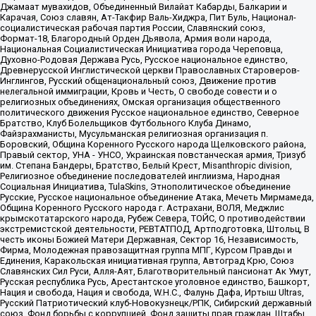
Джамаат мувахидов, Объединенный Вилайат Кабарды, Балкарии и
Карачая, Союз славян, Ат-Такфир Валь-Хиджра, Пит Буль, Национал-
социалистическая рабочая партия России, Славянский союз,
Формат-18, Благородный Орден Дьявола, Армия воли народа,
Национальная Социалистическая Инициатива города Череповца,
Духовно-Родовая Держава Русь, Русское национальное единство,
Древнерусской Инглистической церкви Православных Староверов-
Инглингов, Русский общенациональный союз, Движение против
нелегальной иммиграции, Кровь и Честь, О свободе совести и о
религиозных объединениях, Омская организация общественного
политического движения Русское национальное единство, Северное
Братство, Клуб Болельщиков Футбольного Клуба Динамо,
Файзрахманисты, Мусульманская религиозная организация п.
Боровский, Община Коренного Русского народа Щелковского района,
Правый сектор, УНА - УНСО, Украинская повстанческая армия, Тризуб
им. Степана Бандеры, Братство, Белый Крест, Misanthropic division,
Религиозное объединение последователей инглиизма, Народная
Социальная Инициатива, TulaSkins, Этнополитическое объединение
Русские, Русское национальное объединение Атака, Мечеть Мирмамеда,
Община Коренного Русского народа г. Астрахани, ВОЛЯ, Меджлис
крымскотатарского народа, Рубеж Севера, ТОЙС, О противодействии
экстремистской деятельности, РЕВТАТПОД, Артподготовка, Штольц, В
честь иконы Божией Матери Державная, Сектор 16, Независимость,
Фирма, Молодежная правозащитная группа МПГ, Курсом Правды и
Единения, Каракольская инициативная группа, Автоград Крю, Союз
Славянских Сил Руси, Алля-Аят, Благотворительный пансионат Ак Умут,
Русская республика Русь, Арестантское уголовное единство, Башкорт,
Нация и свобода, Нация и свобода, W.H.С., Фалунь Дафа, Иртыш Ultras,
Русский Патриотический клуб-Новокузнецк/РПК, Сибирский державный
союз, Фонд борьбы с коррупцией, Фонд защиты прав граждан, Штабы