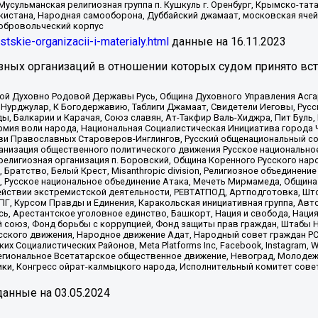
Мусульманская религиозная группа п. Кушкуль г. Оренбург, Крымско-т
кистана, Народная самооборона, Дуббайский джамаат, московская ячей
добровольческий корпус
istskie-organizacii-i-materialy.html
данные на
16.11.2023
зных организаций в отношении которых судом принято вс
ской Духовно Родовой Державы Русь, Община Духовного Управления Асг
Нурджулар, К Богодержавию, Таблиги Джамаат, Свидетели Иеговы, Рус
, Балкарии и Карачая, Союз славян, Ат-Такфир Валь-Хиджра, Пит Буль,
рмия воли народа, Национальная Социалистическая Инициатива города 
ви Православных Староверов-Инглингов, Русский общенациональный сою
ганизация общественного политического движения Русское национально
елигиозная организация п. Боровский, Община Коренного Русского нар
 Братство, Белый Крест, Misanthropic division, Религиозное объединен
е, Русское национальное объединение Атака, Мечеть Мирмамеда, Община
йствии экстремистской деятельности, РЕВТАТПОД, Артподготовка, Што
, Курсом Правды и Единения, Каракольская инициативная группа, Автог
ь, Арестантское уголовное единство, Башкорт, Нация и свобода, Нация и
союз, Фонд борьбы с коррупцией, Фонд защиты прав граждан, Штабы На
сского движения, Народное движение Адат, Народный совет граждан РС
х Социалистических Районов, Meta Platforms Inc, Facebook, Instagram
Региональное Всетатарское общественное движение, Невоград, Молоде
ки, Конгресс ойрат-калмыцкого народа, Исполнительный комитет сове
анные на
03.05.2024