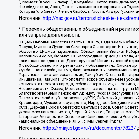
“Джамаат “Красный пахарь”, Колумбайн, Хатлонский джамаат, 
Челебиджихана, Азов, Партия исламского возрождения Таджи
Которая Улыбается, Легион Свобода России, Айдар, Русский 
Источник:
http://nac.gov.ru/terroristicheskie-i-ekstrem
* Перечень общественных объединений и религио
или запрете деятельности:
Национал-большевистская партия, ВЕК РА, Рада земли Кубан
Перуна, Мужская Духовная Семинария Староверов-Инглингов, 
общество, Джамаат мувахидов, Объединенный Вилайат Кабарды
Славянский союз, Формат-18, Благородный Орден Дьявола, А
национальное единство, Древнерусской Инглистической церк
О свободе совести и о религиозных объединениях, Омская ор
Футбольного Клуба Динамо, Файзрахманисты, Мусульманская р
Украинская повстанческая армия, Тризуб им. Степана Бандеры,
Инициатива, TulaSkins, Этнополитическое объединение Русски
крымскотатарского народа, Рубеж Севера, ТОЙС, О противоде
Независимость, Фирма, Молодежная правозащитная группа МПГ
Благотворительный пансионат Ак Умут, Русская республика Рус
Патриотический клуб-Новокузнецк/РПК, Сибирский державный 
Краснодара, Мужское государство, Народное объединение ру
СССР, Держава Союз Советских Светлых Родов, Совет Советски
украинских националистов, Черный Комитет, Татарстанское 
Татарской Автономной Советской Социалистической Республи
национальное объединение, ЛГБТ, Я.МЫ Сергей Фургал
Источник:
https://minjust.gov.ru/ru/documents/7822/
д
* Реестр иностранных агентов: