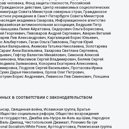
рав человека, Фонд защиты гласности, Российский
 Гражданское действие, Центр независимых социологических
ининграде Совета Министров северных стран, Гражданское
астное учреждение в Санкт-Петербурге Совета Министров
 наследия академика Сахарова, Информационное агентство
Евразийская антимонопольная ассоциация, Бедушев Петр
 Чанышева Лилия Айратовна, Сидорович Ольга Борисовна,
гей Георгиевич, Пивоваров Андрей Сергеевич, Аверин Виталий
марев Лев Александрович, Каргалицкий Борис Юльевич,
с Альбертович, Гасан Ольга Павловна, Паутов Юрий
алья Валерьевна, Акимова Татьяна Николаевна, Золотарева
аранг Анна Васильевна, Захарова Светлана Сергеевна,
дьевич, Гефтер Валентин Михайлович, Симонов Алексей
рияновна, Максимов Сергей Владимирович, Беляев Сергей
 Людмила Залмановна, Кокорина Екатерина Алексеевна,
имировна, Подузов Сергей Васильевич, Протасова Ирина
Сухих Дарья Николаевна, Орлов Олег Петрович,
отухин Борис Андреевич, Левинсон Лев Семенович, Локшина
нных в соответствии с законодательством
сар, Священная война, Исламская группа, Братья-
а, Общество социальных реформ, Общество возрождения
ое государство, Джабха аль-Нусра ли-Ахль аш-Шам, Народное
 Валь-Джихад, Чистопольский Джамаат, Рохнамо ба суи
nal Socialism/White Power, Артподготовка, Религиозная группа