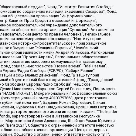
, Дальневосточное общественное движение "Маяк", Санкт-Петербургская ЛГБТ-инициативная группа "Выход", Инициативная группа ЛГБТ+ "Реверс", Алексеев Андрей Викторович, Бекбулатова Таисия Львовна, Беляев Иван Михайлович, Владыкина Елена Сергеевна, Гельман Марат Александрович, Никульшина Вероника Юрьевна, Толоконникова Надежда Андреевна, Шендерович Виктор Анатольевич, Общество с ограниченной ответственностью "Данное сообщение", Общество с ограниченной ответственностью Издательский дом "Новая глава", Айнбиндер Александра Александровна, Московский комьюнити-центр для ЛГБТ+инициатив, Благотворительный фонд развития филантропии, Deutsche Welle (Германия, Kurt-Schumacher-Strasse 3, 53113 Bonn), Борзунова Мария Михайловна, Воробьев Виктор Викторович, Голубева Анна Львовна, Константинова Алла Михайловна, Малкова Ирина Владимировна, Мурадов Мурад Абдулгалимович, Осетинская Елизавета Николаевна, Понасенков Евгений Николаевич, Ганапольский Матвей Юрьевич, Киселев Евгений Алексеевич, Борухович Ирина Григорьевна, Дремин Иван Тимофеевич, Дубровский Дмитрий Викторович, Красноярская региональная общественная организация поддержки и развития альтернативных образовательных технологий и межкультурных коммуникаций "ИНТЕРРА", Маяковская Екатерина Алексеевна, Фейгин Марк Захарович, Филимонов Андрей Викторович, Дзугкоева Регина Николаевна, Доброхотов Роман Александрович, Дудь Юрий Александрович, Елкин Сергей Владимирович, Кругликов Кирилл Игоревич, Сабунаева Мария Леонидовна, Семенов Алексей Владимирович, Шаинян Карен Багратович, Шульман Екатерина Михайловна, Асафьев Артур Валерьевич, Вахштайн Виктор Семенович, Венедиктов Алексей Алексеевич, Лушникова Екатерина Евгеньевна, Волков Леонид Михайлович, Невзоров Александр Глебович, Пархоменко Сергей Борисович, Сироткин Ярослав Николаевич, Кара-Мурза Владимир Владимирович, Баранова Наталья Владимировна, Гозман Леонид Яковлевич, Кагарлицкий Борис Юльевич, Климарев Михаил Валерьевич, Милов Владимир Станиславович, Автономная некоммерческая организация Краснодарский центр современного искусства "Типография", Моргенштерн Алишер Тагирович, Соболь Любовь Эдуардовна, Общество с ограниченной ответственностью "ЛИЗА НОРМ", Каспаров Гарри Кимович, Ходорковский Михаил Борисович, Общество с ограниченной ответственностью "Апрельские тезисы", Данилович Ирина Брониславовна, Кашин Олег Владимирович, Петров Николай Владимирович, Пивоваров Алексей Владимирович, Соколов Михаил Владимирович, Цветкова Юлия Владимировна, Чичваркин Евгений Александрович, Комитет против пыток/Команда против пыток, Общество с ограниченной ответственностью "Первый научный", Общество с ограниченной ответственностью "Вертолет и ко", Белоцерковская Вероника Борисовна, Кац Максим Евгеньевич, Лазарева Татьяна Юрьевна, Шаведдинов Руслан Табризович, Яшин Илья Валерьевич, Общество с ограниченной ответственностью "Иноагент ААВ", Алешковский Дмитрий Петрович, Альбац Евгения Марковна, Быков Дмитрий Львович, Галямина Юлия Евгеньевна, Лойко Сергей Леонидович, Мартынов Кирилл Константинович, Медведев Сергей Александрович, Крашенинников Федор Геннадиевич, Гордеева Катерина Вл