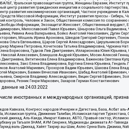
ИБАЛЬТ, Уральская правозащитная группа, Женщины Евразии, Институт п
ый центр развития гражданских инициатив и социального партнерства,
нтр развития некоммерческих организаций, Частное учреждение в Кал
 Средств Массовой Информации, Институт развития прессы - Сибирь, Ч
ий контроль, Человек и Закон, Общественная комиссия по сохранению
я Свободы Информации, Экозащита!-Женсовет, Общественный вердикт, 
ладимирович, Милославский Павел Юрьевич, Шнырова Ольга Вадимовна,
ьевна, Ривина Анна Валерьевна, Бойко Анатолий Николаевич, Дугин Сер
икторович, Мошель Ирина Ароновна, Шведов Григорий Сергеевич, Поно
нова Ольга Евгеньевна, Щаров Сергей Алексадрович, Цирульников Бори
ркер Марина Петровна, Кочеткова Татьяна Владимировна, Чуркина Нат
Елена Борисовна, Гудков Лев Дмитриевич, Илларионова Юлия Юрьевна, С
 Николай Алексеевич, Блинушов Андрей Юрьевич, Мосин Алексей Генна
а Дмитриевна, Вититинова Елена Владимировна, Баженова Светлана Куп
Алексеевна, Закс Елена Владимировна, Буртина Елена Юрьевна, Гендель
иков Анатолий Мариевич, Прохоров Вадим Юрьевич, Шахова Елена Влад
ргей Маркович, Бахмин Вячеслав Иванович, Шабад Анатолий Ефимович, 
ьевна, Смирнов Владимир Александрович, Вицин Сергей Ефимович, Зол
доровна, Резник Генри Маркович, Захаров Герман Константинович
x
данные на
24.03.2022
 числе иностранных и международных организаций, призна
в Кавказа, Конгресс народов Ичкерии и Дагестана, База, Асбат аль-Ан
ба, Исламская группа, Движение Талибан, Исламская партия Туркестан
ский джихад, Аль-Каида, Имарат Кавказ, АБТО, Правый сектор, Исламск
Субхану уа Тагьаля SHAM, АУМ Синрике, Муджахеды джамаата Ат-Тавхида
ухид валь-Джихад, Хайят Тахрир аш-Шам, Ахлю Сунна Валь Джамаа, Natio