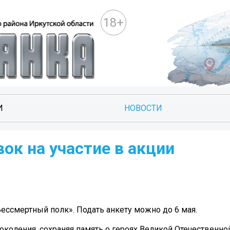
18+
И
НОВОСТИ
ок на участие в акции
Бессмертный полк». Подать анкету можно до 6 мая.
коления, сохраняя память о героях Великой Отечественно