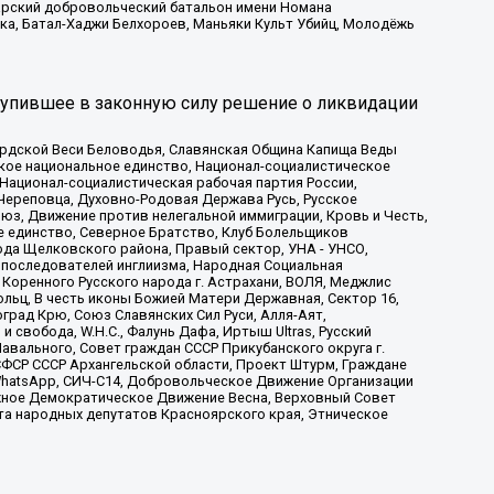
атарский добровольческий батальон имени Номана
ка, Батал-Хаджи Белхороев, Маньяки Культ Убийц, Молодёжь
тупившее в законную силу решение о ликвидации
ардской Веси Беловодья, Славянская Община Капища Веды
ское национальное единство, Национал-социалистическое
 Национал-социалистическая рабочая партия России,
Череповца, Духовно-Родовая Держава Русь, Русское
з, Движение против нелегальной иммиграции, Кровь и Честь,
е единство, Северное Братство, Клуб Болельщиков
ода Щелковского района, Правый сектор, УНА - УНСО,
ие последователей инглиизма, Народная Социальная
 Коренного Русского народа г. Астрахани, ВОЛЯ, Меджлис
льц, В честь иконы Божией Матери Державная, Сектор 16,
рад Крю, Союз Славянских Сил Руси, Алля-Аят,
 свобода, W.H.С., Фалунь Дафа, Иртыш Ultras, Русский
вального, Совет граждан СССР Прикубанского округа г.
ФСР СССР Архангельской области, Проект Штурм, Граждане
, WhatsApp, СИЧ-С14, Добровольческое Движение Организации
жное Демократическое Движение Весна, Верховный Совет
та народных депутатов Красноярского края, Этническое