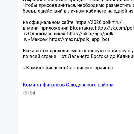
Чтобы присоединиться, необходимо разместить 
боевых действий в личном кабинете на одной из
️на официальном сайте: https://2026.polkrf.ru/
️в мини-приложении ВКонтакте: https://vk.com/po
️ в Одноклассниках: https://ok.ru/app/polk
️ в «Максе»: https://max.ru/polk_app_bot
Все анкеты проходят многоэтапную проверку с 
по всей стране – от Дальнего Востока до Калининг
#КомитетфинансовСлюдянскогорайона
Комитет финансов Слюдянского района
54