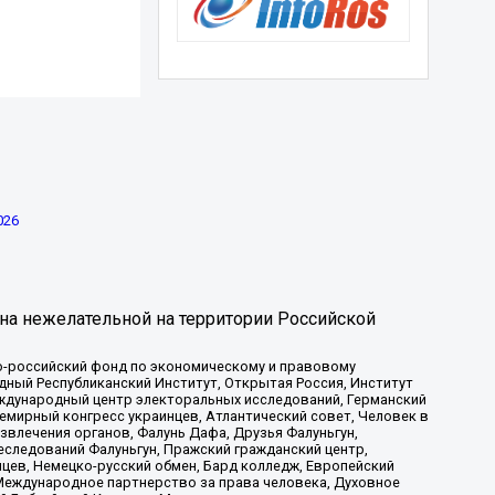
026
на нежелательной на территории Российской
-российский фонд по экономическому и правовому
ый Республиканский Институт, Открытая Россия, Институт
ждународный центр электоральных исследований, Германский
мирный конгресс украинцев, Атлантический совет, Человек в
звлечения органов, Фалунь Дафа, Друзья Фалуньгун,
еследований Фалуньгун, Пражский гражданский центр,
цев, Немецко-русский обмен, Бард колледж, Европейский
Международное партнерство за права человека, Духовное