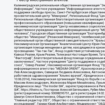
Калининградская региональная общественная организация "Экозащита!-Женсовет", Фонд содействия защите прав и свобод граждан "Общественный вердикт", Фонд "Институт Развития Свободы Информации", Частное учреждение "Информационное агентство МЕМО. РУ", Региональная общественная организация "Общественная комиссия по сохранению наследия академика Сахарова", Фонд поддержки свободы прессы, Санкт-Петербургская общественная правозащитная организация "Гражданский контроль", Межрегиональная общественная организация "Информационно-просветительский центр "Мемориал", Региональный Фонд "Центр Защиты Прав Средств Массовой Информации", с 05.12.2023 Фонд "Центр Защиты Прав Средств массовой информации", Региональная общественная благотворительная организация помощи беженцам и мигрантам "Гражданское содействие", Негосударственное образовательное учреждение дополнительного профессионального образования (повышение квалификации) специалистов "АКАДЕМИЯ ПО ПРАВАМ ЧЕЛОВЕКА", Свердловская региональная общественная организация "Сутяжник", Автономная некоммерческая организация "Центр независимых социологических исследований", Союз общественных объединений "Российский исследовательский центр по правам человека", Региональное общественное учреждение научно-информационный центр "МЕМОРИАЛ", Некоммерческая организация "Фонд защиты гласности", Автономная некоммерческая организация "Институт прав человека", Городская общественная организация "Екатеринбургское общество "МЕМОРИАЛ", Городская общественная организация "Рязанское историко-просветительское и правозащитное общество "Мемориал" (Рязанский Мемориал), Челябинский региональный орган общественной самодеятельности – женское общественное объединение "Женщины Евразии", Челябинский региональный орган общественной самодеятельности "Уральская правозащитная группа", Фонд содействия защите здоровья и социальной справедливости имени Андрея Рылькова, Автономная Некоммерческая Организация "Аналитический Центр Юрия Левады", Автономная некоммерческая организация социальной поддержки населения "Проект Апрель", Региональная общественная организация помощи женщинам и детям, находящимся в кризисной ситуации "Информационно-методический центр "Анна", Фонд содействия развитию массовых коммуникаций и правовому просвещению "Так-так-Так", Фонд содействия устойчивому развитию "Серебряная тайга", Свердловский региональный общественный фонд социальных проектов "Новое время", "Idel.Реалии", Кавказ.Реалии, Крым.Реалии, Телеканал Настоящее Время, Татаро-башкирская служба Радио Свобода (Azatliq Radiosi), Радио Свободная Европа/Радио Свобода (PCE/PC), "Сибирь.Реалии", "Фактограф", Благотворительный фонд помощи осужденным и их семьям, Автономная некоммерческая организация "Институт глобализации и социальных движений", Фонд "В защиту прав заключенных", Частное учреждение "Центр поддержки и содействия развитию средств массовой информации", Пензенский региональный общественный благотворительный фонд "Гражданский союз", "Север.Реалии", Некоммерческая организация Фонд "Правовая инициатива", Общество с ограниченной ответственностью "Радио Свободная Европа/Радио Свобода", Чешское информационное агентство "MEDIUM-ORIENT", Красноярская региональная общественная организация