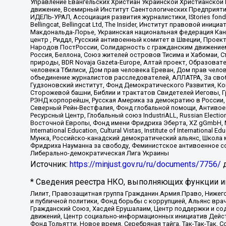
Управление Евангельских Христиан Украинской Христианской
движение, Всемирный Институт Саентологических Предприяти
ИДЕЛЬ-УРАЛ, Ассоциация развития журналистики, IStories fo
Bellingcat, Bellingcat Ltd, The Insider, Институт правовой ин
Макдональда-Лорье, Украинская национальная федерация Кан
центр , Риддл, Русский антивоенный комитет в Швеции, Проект
Народов ПостРоссии, Солидарность с гражданским движением 
Россия, Беллона, Союз жителей островов Тисима и Хабомаи, 
природы, BDR Novaja Gazeta-Europe, Алтай проект, Образова
человека Тбилиси, Дом прав человека Ереван, Дом прав челов
объединение журналистов расследователей, АЛЛАТРА, За своб
Гудзоновский институт, Фонд Демократического Развития, К
Сторожевой башни, Библии и трактатов Свидетелей Иеговы, Г
РЭНД корпорейшн, Русская Америка за демократию в России, 
Северный Рейн-Вестфалия, Фонд глобальной помощи, Антивоенн
Ресурсный Центр, Глобальный союз IndustriALL, Russian Electi
Восточной Европы, Фонд имени Фридриха Эберта, XZ gGmbH, М
International Education, Cultural Vistas, Institute of Intern
Мунка, Российско-канадский демократический альянс, Школа
Фридриха Науманна за свободу, Феминистское антивоенное соп
Либерально-демократическая Лига Украины
Источник:
https://minjust.gov.ru/ru/documents/7756/
д
* Сведения реестра НКО, выполняющих функции ин
Лилит, Правозащитная группа Гражданин.Армия.Право, Нижего
и публичной политики, Фонд борьбы с коррупцией, Альянс вр
Гражданский Союз, Хасдей Ерушалаим, Центр поддержки и сод
движений, Центр социально-информационных инициатив Дейс
Фонд Тольятти, Новое время, Серебряная тайга, Так-Так-Так,