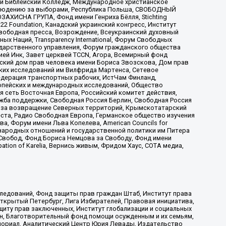
ый Библейский Колледж, Международное христианское
аблюдению за выборами, Республика Польша, СВОБОДНЫЙ
АХИСНА ГРУПА, Фонд имени Генриха Бёлля, Stichting
t 22 Foundation, Канадский украинский конгресс, Институт
вободная пресса, Возрождение, Всеукраинский духовный
х Наций, Transparеncy International, Форум Свободных
ударственного управления, Форум гражданского общества
ией Инк, Завет церквей TCCN, Агора, Всемирный фонд
сский дом прав человека имени Бориса Звозскова, Дом прав
ских исследований им Вилфрида Мартенса, Сетевое
едерация транспортных рабочих, ИстЧам Финланд,
ропейских и международных исследований, Общество
я сеть Восточная Европа, Российский комитет действия,
жба поддержки, Свободная Россия Берлин, Свободная Россия
оюз за возвращение Северных территорий, Крымскотатарский
 креста, Радио Свободная Европа, Германское общество изучения
 Форум имени Льва Копелева, American Councils for
международных отношений и государственной политики им Питера
Свобод, Фонд Бориса Немцова за Свободу, Фонд имени
ion of Karelia, Вернись живым, Фридом Хаус, СОТА медиа,
ледований, Фонд защиты прав граждан Штаб, Институт права
Открытый Петербург, Лига Избирателей, Правовая инициатива,
иту прав заключенных, Институт глобализации и социальных
н, Благотворительный фонд помощи осужденным и их семьям,
Мемориал, Аналитический Центр Юрия Левады, Издательство