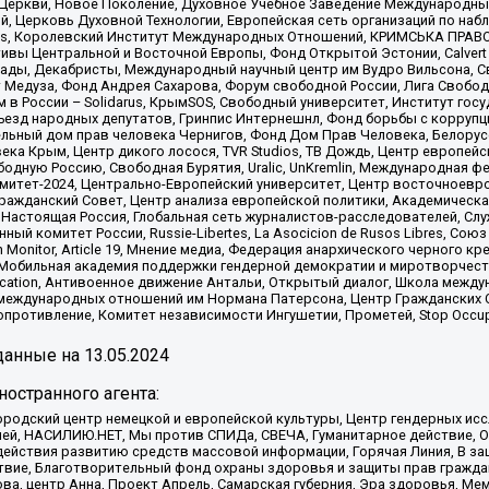
 Церкви, Новое Поколение, Духовное Учебное Заведение Международн
й, Церковь Духовной Технологии, Европейская сеть организаций по н
nds, Королевский Институт Международных Отношений, КРИМСЬКА ПРАВОЗ
ициативы Центральной и Восточной Европы, Фонд Открытой Эстонии, Calver
ады, Декабристы, Международный научный центр им Вудро Вильсона, С
 Медуза, Фонд Андрея Сахарова, Форум свободной России, Лига Свободны
в России – Solidarus, КрымSOS, Свободный университет, Институт гос
Съезд народных депутатов, Гринпис Интернешнл, Фонд борьбы с коррупц
тельный дом прав человека Чернигов, Фонд Дом Прав Человека, Белору
ека Крым, Центр дикого лосося, TVR Studios, ТВ Дождь, Центр европей
одную Россию, Свободная Бурятия, Uralic, UnKremlin, Международная ф
омитет-2024, Центрально-Европейский университет, Центр восточноев
ражданский Совет, Центр анализа европейской политики, Академическа
Настоящая Россия, Глобальная сеть журналистов-расследователей, Слу
ый комитет России, Russie-Libertes, La Asocicion de Rusos Libres, С
on Monitor, Article 19, Мнение медиа, Федерация анархического черного
обильная академия поддержки гендерной демократии и миротворчества,
ational Education, Антивоенное движение Антальи, Открытый диалог, Школа 
 международных отношений им Нормана Патерсона, Центр Гражданских 
ротивление, Комитет независимости Ингушетии, Прометей, Stop Occupat
анные на
13.05.2024
остранного агента:
родский центр немецкой и европейской культуры, Центр гендерных исс
ачей, НАСИЛИЮ.НЕТ, Мы против СПИДа, СВЕЧА, Гуманитарное действие, 
ействия развитию средств массовой информации, Горячая Линия, В защ
твие, Благотворительный фонд охраны здоровья и защиты прав гражда
 Сова, центр Анна, Проект Апрель, Самарская губерния, Эра здоровья, 