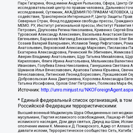
Парк Гагарина, Фонд имени Андрея Рылькова, Сфера, Центр С
исследовательский центр по правам человека, Дальневосточн
исследований, Сутяжник, АКАДЕМИЯ ПО ПРАВАМ ЧЕЛОВЕКА, Це
содействие, Трансперенси Интернешнл-Р, Центр Защиты Прав
Северных Стран, Фонд поддержки свободы прессы, Гражданск
МЕМО. РУ, Институт региональной прессы, Институт Развити
Петрович, Дзугкоева Регина Николаевна, Кривенко Сергей В
Туровский Александр Алексеевич, Васильева Анастасия Евген
Евгеньевич, Барахоев Магомед Бекханович, Шарипков Олег В
Созаев Валерий Валерьевич, Исламов Тимур Рифгатович, Рома
Анатольевич, Верховский Александр Маркович, Пислакова-Па
Екатерина Александровна, Рачинский Ян Збигневич, Жемкова 
Аверин Владимир Анатольевич, Щур Татьяна Михайловна, Щур
Кириллович, Флиге Ирина Анатольевна, Мельникова Валентин
Иванович, Голубева Елена Николаевна, Ганнушкина Светлана 
Шуманов Илья Вячеславович, Арапова Галина Юрьевна, Свечн
Вячеславовна, Литинский Леонид Борисович, Лукашевский Се
Добровольская Анна Дмитриевна, Королева Александра Евген
Татьяна Иосифовна, Орлов Олег Петрович, Полякова Мара Фе
Источник:
http://unro.minjust.ru/NKOForeignAgent.asp
* Единый федеральный список организаций, в том
Российской Федерации террористическими:
Высший военный Маджлисуль Шура Объединенных сил моджахедо
мусульмане, Партия исламского освобождения, Лашкар-И-Тай
исламского наследия, Дом двух святых, Джунд аш-Шам, Ислам
ополчение имени К. Минина и Д. Пожарского, Аджр от Аллаха 
давлати исломи, Террористическое сообщество Сеть, Катиба Та