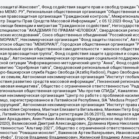
 "Мы против СПИДа", Камалягин Денис Николаевич, Маркелов Сергей Евгеньевич, Пономарев Лев Александрович, Савицкая Людмила Алексеевна, Автономная некоммерческая организация "Центр по работе с проблемой насилия "НАСИЛИЮ.НЕТ", Межрегиональный профессиональный союз работников здравоохранения "Альянс врачей", Юридическое лицо, зарегистрированное в Латвийской Республике, SIA "Medusa Project" (регистрационный номер 40103797863, дата регистрации 10.06.2014), Некоммерческая организация "Фонд по борьбе с коррупцией", Автономная некоммерческая организация "Институт права и публичной политики", Баданин Роман Сергеевич, Гликин Максим Александрович, Железнова Мария Михайловна, Лукьянова Юлия Сергеевна, Маетная Елизавета Витальевна, Маняхин Петр Борисович, Чуракова Ольга Владимировна, Ярош Юлия Петровна, Юридическое лицо "The Insider SIA", зарегистрированное в Риге, Латвийская Республика (дата регистрации 26.06.2015), являющееся администратором доменного имени интернет-издания "The Insider SIA", https://theins.ru, Постернак Алексей Евгеньевич, Рубин Михаил Аркадьевич, Анин Роман Александрович, Юридическое лицо Istories fonds, зарегистрированное в Латвийской Республике (регистрационный номер 50008295751, дата регистрации 24.02.2020), Великовский Дмитрий Александрович, Долинина Ирина Николаевна, Мароховская Алеся Алексеевна, Шлейнов Роман Юрьевич, Шмагун Олеся Валентиновна, Общество с ограниченной ответственностью "Альтаир 2021", Общество с ограниченной ответственностью "Вега 2021", Общество с ограниченной ответственностью "Главный редактор 2021", Общество с ограниченной ответственностью "Ромашки монолит", Важенков Артем Валерьевич, Ивановская областная общественная организация "Центр гендерных исследований", Гурман Юрий Альбертович, Медиапроект "ОВД-Инфо", Егоров Владимир Владимирович, Жилинский Владимир Александрович, Общество с ограниченной ответственностью "ЗП", Иванова София Юрьевна, Карезина Инна Павловна, Кильтау Екатерина Викторовна, Петров Алексей Викторович, Пискунов Сергей Евгеньевич, Смирнов Сергей Сергеевич, Тихонов Михаил Сергеевич, Общество с ограниченной ответственностью "ЖУРНАЛИСТ-ИНОСТРАННЫЙ АГЕНТ", Арапова Галина Юрьевна, Вольтская Татьяна Анатольевна, Американская компания "Mason G.E.S. Anonymous Foundation" (США), являющаяся владельцем интернет-издания https://mnews.world/, Компания "Stichting Bellingcat", зарегистрированная в Нидерландах (дата регистрации 11.07.2018), Захаров Андрей Вячеславович, Клепиковская Екатерина Дмитриевна, Общество с ограниченной ответственностью "МЕМО", Перл Роман Александрович, Симонов Евгений Алексеевич, Соловьева Елена Анатольевна, Сотников Даниил Владимирович, Сурначева Елизавета Дмитриевна, Автономная некоммерческая организация по защите прав человека и информированию населения "Якутия – Наше Мнение", Общество с ограниченной ответственностью "Москоу диджитал медиа", с 26.01.2023 Общество с ограниченной ответственностью "Чайка Белые сады", Ветошкина Валерия Валерьевна, Заговора Максим Александрович, Межрегиональное общественное движение "Российская ЛГБТ - сеть", Оленичев Максим Владимирович, Павлов Иван Юрьевич, Скворцова Елена Сергеевна, Общество с ограниченной ответственностью "Как бы инагент", Кочетков Игорь Викторович, Общество с ограниченной ответственностью "Честные выборы", Еланчик Олег Александрович, Общество с ограниченной ответственностью "Нобелевский призыв", Гималова Регина Эмилевна, Григорьев Андрей Валерьевич, Григорьева Алина Александровна, Ассоциация по содействию защите прав призывников, альтернативнослужащих и военнослужащих "Правозащитная группа "Гражданин.Армия.Право", Хисамова Регина Фаритовна, Автономная некоммерческая организация по реализации социально-правовых программ "Лилит"