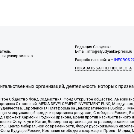
Редакция Слюдянка.
атель.
E-mail: info@slyudyanka-press.ru
и лицензированию.
Разработчик сайта –
INFOROS 2
ПОКАЗАТЬ БАННЕРНЫЕ МЕСТА
тельственных организаций, деятельность которых призна
ытое Общество Фонд Содействия, Фонд Открытое общество, Американо
родных Отношений, MEDIA DEVELOPMENT INVESTMENT FUND, Международн
рудничества, Европейская Платформа за Демократические Выборы, Ме
щиты окружающей среды и природных ресурсов, Свободная Россия, Все
, Прожект Хармони, Родники дракона, Врачи против насильственного и
шении Фалуньгун в Китае, Всемирная организация по расследованию пр
опы, Центр либеральной современности, Форум русскоязычных европей
Фонд Будущее России, Компания свободы информации, Проект Медиа, 