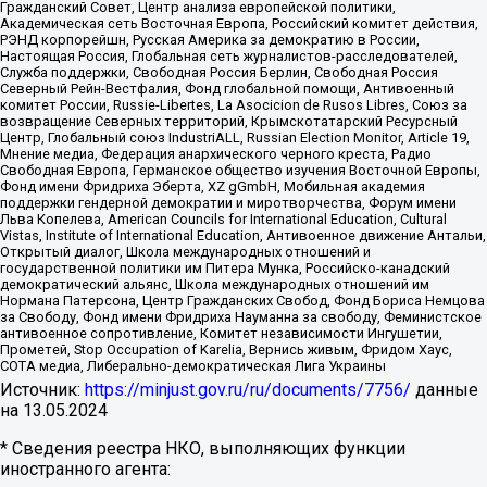
Гражданский Совет, Центр анализа европейской политики,
Академическая сеть Восточная Европа, Российский комитет действия,
РЭНД корпорейшн, Русская Америка за демократию в России,
Настоящая Россия, Глобальная сеть журналистов-расследователей,
Служба поддержки, Свободная Россия Берлин, Свободная Россия
Северный Рейн-Вестфалия, Фонд глобальной помощи, Антивоенный
комитет России, Russie-Libertes, La Asocicion de Rusos Libres, Союз за
возвращение Северных территорий, Крымскотатарский Ресурсный
Центр, Глобальный союз IndustriALL, Russian Election Monitor, Article 19,
Мнение медиа, Федерация анархического черного креста, Радио
Свободная Европа, Германское общество изучения Восточной Европы,
Фонд имени Фридриха Эберта, XZ gGmbH, Мобильная академия
поддержки гендерной демократии и миротворчества, Форум имени
Льва Копелева, American Councils for International Education, Cultural
Vistas, Institute of International Education, Антивоенное движение Антальи,
Открытый диалог, Школа международных отношений и
государственной политики им Питера Мунка, Российско-канадский
демократический альянс, Школа международных отношений им
Нормана Патерсона, Центр Гражданских Свобод, Фонд Бориса Немцова
за Свободу, Фонд имени Фридриха Науманна за свободу, Феминистское
антивоенное сопротивление, Комитет независимости Ингушетии,
Прометей, Stop Occupation of Karelia, Вернись живым, Фридом Хаус,
СОТА медиа, Либерально-демократическая Лига Украины
Источник:
https://minjust.gov.ru/ru/documents/7756/
данные
на
13.05.2024
* Сведения реестра НКО, выполняющих функции
иностранного агента: