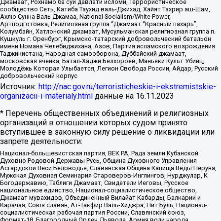
Джамаат, Рохнамо ба суи давлати исломи, Террористическое
сообщество Сеть, Катиба Таухид валь-Джихад, Хайят Тахрир аш-Шам,
Ахлю Сунна Валь Джамаа, National Socialism/White Power,
Артподготовка, Религиозная группа “Джамаат “Красный пахарь”,
Колумбайн, Хатлонский джамаат, Мусульманская религиозная группа п.
Кушкуль г. Оренбург, Крымско-татарский добровольческий батальон
имени Номана Челебиджихана, Азов, Партия исламского возрождения
Таджикистана, Народная самооборона, Дуббайский джамаат,
московская ячейка, Батал-Хаджи Белхороев, Маньяки Культ Убийц,
Молодёжь Которая Улыбается, Легион Свобода России, Айдар, Русский
добровольческий корпус
Источник:
http://nac.gov.ru/terroristicheskie-i-ekstremistskie-
organizacii-i-materialy.html
данные на
16.11.2023
* Перечень общественных объединений и религиозных
организаций в отношении которых судом принято
вступившее в законную силу решение о ликвидации или
запрете деятельности:
Национал-большевистская партия, ВЕК РА, Рада земли Кубанской
Духовно Родовой Державы Русь, Община Духовного Управления
Асгардской Веси Беловодья, Славянская Община Капища Веды Перуна,
Мужская Духовная Семинария Староверов-Инглингов, Нурджулар, К
Богодержавию, Таблиги Джамаат, Свидетели Иеговы, Русское
национальное единство, Национал-социалистическое общество,
Джамаат мувахидов, Объединенный Вилайат Кабарды, Балкарии и
Карачая, Союз славян, Ат-Такфир Валь-Хиджра, Пит Буль, Национал-
социалистическая рабочая партия России, Славянский союз,
Формат-18, Благородный Орден Дьявола, Армия воли народа,