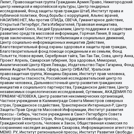
Лилит, Правозащитная группа Гражданин.Армия.Право, Нижегородский
центр немецкой и европейской культуры, Центр гендерных
исследований, Фонд защиты прав граждан Штаб, Институт права и
публичной политики, Фонд борьбы с коррупцией, Альянс врачей,
НАСИЛИЮ.НЕТ, Мы против СПИДа, СВЕЧА, Гуманитарное действие,
Открытый Петербург, Лига Избирателей, Правовая инициатива,
Гражданский Союз, Хасдей Ерушалаим, Центр поддержки и содействия
развитию средств массовой информации, Горячая Линия, В защиту
прав заключенных, Институт глобализации и социальных движений,
Центр социально-информационных инициатив Действие,
Благотворительный фонд охраны здоровья и защиты прав граждан,
Благотворительный фонд помощи осужденным и их семьям, Фонд
Тольятти, Новое время, Серебряная тайга, Так-Так-Так, Сова, центр Анна,
Проект Апрель, Самарская губерния, Эра здоровья, Мемориал,
Аналитический Центр Юрия Левады, Издательство Парк Гагарина, Фонд
имени Андрея Рылькова, Сфера, Центр СИБАЛЬТ, Уральская
правозащитная группа, Женщины Евразии, Институт прав человека,
Фонд защиты гласности, Российский исследовательский центр по
правам человека, Дальневосточный центр развития гражданских
инициатив и социального партнерства, Гражданское действие, Центр
независимых социологических исследований, Сутяжник, АКАДЕМИЯ ПО
ПРАВАМ ЧЕЛОВЕКА, Центр развития некоммерческих организаций,
Частное учреждение в Калининграде Совета Министров северных
стран, Гражданское содействие, Трансперенси Интернешнл-Р, Центр
Защиты Прав Средств Массовой Информации, Институт развития
прессы - Сибирь, Частное учреждение в Санкт-Петербурге Совета
Министров Северных Стран, Фонд поддержки свободы прессы,
Гражданский контроль, Человек и Закон, Общественная комиссия по
сохранению наследия академика Сахарова, Информационное агентство
МЕМО. РУ, Институт региональной прессы, Институт Развития Свободы