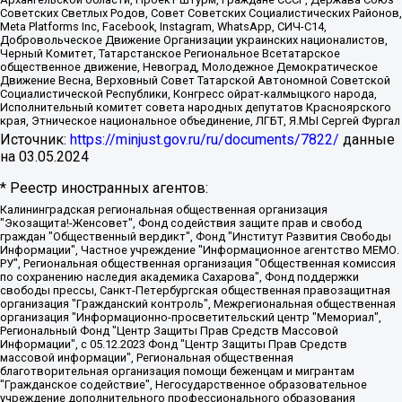
Советских Светлых Родов, Совет Советских Социалистических Районов,
Meta Platforms Inc, Facebook, Instagram, WhatsApp, СИЧ-С14,
Добровольческое Движение Организации украинских националистов,
Черный Комитет, Татарстанское Региональное Всетатарское
общественное движение, Невоград, Молодежное Демократическое
Движение Весна, Верховный Совет Татарской Автономной Советской
Социалистической Республики, Конгресс ойрат-калмыцкого народа,
Исполнительный комитет совета народных депутатов Красноярского
края, Этническое национальное объединение, ЛГБТ, Я.МЫ Сергей Фургал
Источник:
https://minjust.gov.ru/ru/documents/7822/
данные
на
03.05.2024
* Реестр иностранных агентов:
Калининградская региональная общественная организация "Экозащита!-Женсовет", Фонд содействия защите прав и свобод граждан "Общественный вердикт", Фонд "Институт Развития Свободы Информации", Частное учреждение "Информационное агентство МЕМО. РУ", Региональная общественная организация "Общественная комиссия по сохранению наследия академика Сахарова", Фонд поддержки свободы прессы, Санкт-Петербургская общественная правозащитная организация "Гражданский контроль", Межрегиональная общественная организация "Информационно-просветительский центр "Мемориал", Региональный Фонд "Центр Защиты Прав Средств Массовой Информации", с 05.12.2023 Фонд "Центр Защиты Прав Средств массовой информации", Региональная общественная благотворительная организация помощи беженцам и мигрантам "Гражданское содействие", Негосударственное образовательное учреждение дополнительного профессионального образования (повышение квалификации) специалистов "АКАДЕМИЯ ПО ПРАВАМ ЧЕЛОВЕКА", Свердловская региональная общественная организация "Сутяжник", Автономная некоммерческая организация "Центр независимых социологических исследований", Союз общественных объединений "Российский исследовательский центр по правам человека", Региональное общественное учреждение научно-информационный центр "МЕМОРИАЛ", Некоммерческая организация "Фонд защиты гласности", Автономная некоммерческая организация "Институт прав человека", Городская общественная организация "Екатеринбургское общество "МЕМОРИАЛ", Городская общественная организация "Рязанское историко-просветительское и правозащитное общество "Мемориал" (Рязанский Мемориал), Челябинский региональный орган общественной самодеятельности – женское общественное объединение "Женщины Евразии", Челябинский региональный орган общественной самодеятельности "Уральская правозащитная группа", Фонд содействия защите здоровья и социальной справедливости имени Андрея Рылькова, Автономная Некоммерческая Организация "Аналитический Центр Юрия Левады", Автономная некоммерческая организация социальной поддержки населения "Проект Апрель", Региональная общественная организация помощи женщинам и детям, находящимся в кризисной ситуации "Информационно-методический центр "Анна", Фонд содействия развитию массовых коммуникаций и правовому просвещению "Так-так-Так", Фонд содействия устойчивому развитию "Серебряная тайга", Свердловский региональный общественный фонд социальных проектов "Новое время", "Idel.Реалии", Кавказ.Реалии, Крым.Реалии, Телеканал Настоящее Время, Татаро-башкирская служба Радио Свобода (Azatliq Radiosi), Радио Свободная Европа/Радио Свобода (PCE/PC), "Сибирь.Реалии", "Фактограф", Благотворительный фонд помощи осужденным и их семьям, Автономная некоммерческая организация "Институт глобализации и социальных движений", Фонд "В защиту прав заключенных", Частное учреждение "Центр поддержки и содействия развитию средств массовой информации", Пензенский региональный общественный благотворительный фонд "Гражданский союз", "Север.Реалии", Некоммерческая организация Фонд "Правовая инициатива", Общество с ограниченной ответственностью "Радио Свободная Европа/Радио Свобода", Чешское информационное агентство "MEDIUM-ORIENT", Красноярская региональная общественная организация "Мы против СПИДа", Камалягин Денис Николаевич, Маркелов Сергей Евгеньевич, Пономарев Лев Александрович, Савицкая Людмила Алексеевна, Автономная некоммерческая организация "Центр по работе с проблемой насилия "НАСИЛИЮ.НЕТ", Межрегиональный профессиональный союз работников здравоохранения "Альянс врачей", Юридическое лицо, зарегистрированное в Латвийской Республике, SIA "Medusa Project" (регистрационный номер 40103797863, дата регистрации 10.06.2014), Некоммерческая организация "Фонд по борьбе с коррупцией", Автономная некоммерческая организация "Институт права и публичной политики", Баданин Роман Сергеевич, Гликин Максим Александрович, Железнова Мария Михайловна, Лукьянова Юлия Сергеевна, Маетная Елизавета Витальевна, Маняхин Петр Борисович, Чуракова Ольга Владимировна, Ярош Юлия Петровна, Юридическое лицо "The Insider SIA", зарегистрированное в Риге, Латвийская Республика (дата регистрации 26.06.2015), являющееся администратором доменного имени интернет-издания "The Insider SIA", https://theins.ru, Постернак Алексей Евгеньевич, Рубин Михаил Аркадьевич, Анин Роман Александрович, Юридическое лицо Istories fonds, зарегистрированное в Латвийской Республике (регистрационный номер 50008295751, дата регистрации 24.02.2020), Великовский Дмитрий Александрович, Долинина Ирина Николаевна, Мароховская Алеся Алексеевна, Шлейнов Роман Юрьевич, Шмагун Олеся Валентиновна, Общество с ограниченной ответственностью "Альтаир 2021", Общество с ограниченной ответственностью "Вега 2021", Общество с ограниченной ответственностью "Главный редактор 2021", Общество с ограниченной ответственностью "Ромашки монолит", Важенков Артем Валерьевич, Ивановская областная общественная организация "Центр гендерных исследований", Гурман Юрий Альбертович, Медиапроект "ОВД-Инфо", Егоров Владимир Владимирович, Жилинский Владимир Александрович, Общество с ограниченной ответственностью "ЗП", Иванова София Юрьевна, Карезина Инна Павловна, Кильтау Екатерина Викторовна, Петров Алексей Викторович, Пискунов Сергей Евгеньевич, Смирнов Сергей Сергеевич, Тихонов Михаил Сергеевич, Общество с ограниченной ответственностью "ЖУРНАЛИСТ-ИНОСТРАННЫЙ АГЕНТ", Арапова Галина Юрьевна, Вольтская Татьяна Анатольевна, Американская компания "Mason G.E.S. Anonymous Foundation" (США), являющаяся владельцем интернет-издания https://mnews.world/, Компания "Stichting Bellingcat", зарегистрированная в Нидерландах (дата регистрации 11.07.2018), Захаров Андрей Вячеславович, Клепиковская Екатерина Дмитриевна, Общество с ограниченной ответственностью "МЕМО", Перл Роман Александрович, Симонов Евгений Алексеевич, Соловьева Елена Анатольевна, Сотников Даниил Владимирович, Сурначева Елизавета Дмитриевна, Автономная некоммерческая организация по защите прав человека и информированию населения "Якутия – Наше Мнение", Общество с ограниченной ответственностью "Москоу диджитал медиа", с 26.01.2023 Общество с ограниченной ответственностью "Чайка Белые сады", Ветошкина Валерия Валерьевна, Заговора Максим Александрович, Межрегиональное общественное движение "Российская ЛГБТ - сеть", Оленичев Максим Владимирович, Павлов Иван Юрьевич, Скворцова Елена Сергеевна, Общество с ограниченной ответственностью "Как бы инагент", Кочетков Игорь Викторович, Общество с ограниченной ответственностью "Честные выборы", Еланчик Олег Александрович, Общество с ограниченной ответственностью "Нобелевский призыв", Гималова Регина Эмилевна, Григорьев Андрей Валерьевич, Григорьева Алина Александровна, Ассоциация по содействию защите прав призывников, альтернативнослужащих и военнослужащих "Правозащитная группа "Гражданин.Армия.Право", Хисамова Регина Фаритовна, Автономная некоммерческая организация по реализации социально-правовых программ "Лилит", Дальневосточное общественное движение "Маяк", Санкт-Петербургская ЛГБТ-инициативная группа "Выход", Инициативная группа ЛГБТ+ "Реверс", Алексеев Андрей Викторович, Бекбулатова Таисия Львовна, Беляев Иван Михайлович, Владыкина Елена Сергеевна, Гельман Марат Александрович, Никульшина Вероника Юрьевна, Толоконникова Надежда Андреевна, Шендерович Виктор Анатольевич, Общество с ограниченной ответственностью "Данное сообщение", Общество с ограниченной ответственностью Издательский дом "Новая глава", Айнбиндер Александра Александровна, Московский комьюнити-центр для ЛГБТ+инициатив, Благотворительный фонд развития филантропии, Deutsche Welle (Германия, Kurt-Schumacher-Strasse 3, 53113 Bonn), Борзунова Мария Михайловна, Воробьев Виктор Викторович, Голубева Анна Львовна, Константинова Алла Михайловна, Малкова Ирина Владимировна, Мурадов Мурад Абдулгалимович, Осетинская Елизавета Николаевна, Понасенков Евгений Николаевич, Ганапольский Матвей Юрьевич, Киселев Евгений Алексеевич, Борухович Ирина Григорьевна, Дремин Иван Тимофеевич, Дубровский Дмитрий Викторович, Красноярская региональная общественная организация поддержки и развития альтернативных образовательных технологий и межкультурных коммуникаций "ИНТЕРРА", Маяковская Екатерина Алексеевна, Фейгин Марк Захарович, Филимонов Андрей Викторович, Дзугкоева Регина Николаевна, Доброхотов Роман Александрович, Дудь Юрий Александрович, Елкин Сергей Владимирович, Кругликов Кирилл Игоревич, Сабунаева Мария Леонидовна, Семенов Алексей Владимирович, Шаинян Карен Багратович, Шульман Екатерина Михайловна, Асафьев Артур Валерьевич, Вахштайн Виктор Семенович, Венедиктов Алексей Алексеевич, Лушникова Екатерина Евгеньевна, Волков Леонид Михайлович, Невзоров Александр Глебович, Пархоменко Сергей Борисович, Сироткин Ярослав Николаевич, Кара-Мурза Владимир Владимирович, Баранова Наталья Владимировна, Гозман Леонид Яковлевич, Кагарлицкий Борис Юльевич, Климарев Михаил Валерьевич, Милов Владимир Станиславович, Автономная некоммерческая организация Краснодарский центр современного искусства "Типография", Моргенштерн Алишер Тагирович, Соболь Любовь Эдуардовна, Общество с ограниченной ответственностью "ЛИЗА НОРМ", Каспаров Гарри Кимович, Ходорковский Михаил Борисович, Общество с ограниченной ответственностью "Апрельские тезисы", Данилович Ирина Брониславовна, Кашин Олег Владимирович, Петров Николай Владимирович, Пивоваров Алексей Владимирович, Соколов Михаил Владимирович, Цветкова Юлия Владимировна, Чичваркин Евгений Александрович, Комитет против пыток/Команда против пыток, Общество с ограниченной ответственностью "Первый научный", Общество с ограниченной ответственностью "Вертолет и ко", Белоцерковская Вероника Борисовна, Кац Максим Евгеньевич, Лазарева Татьяна Юрьевна, Шаведдинов Руслан Табризович, Яшин Илья Валерьевич, Общество с ограниченной ответственностью "Иноагент ААВ", Алешковский Дмитрий Петрович, Альбац Евгения Марковна, Быков Дмитрий Львович, Галямина Юлия Евгеньевна, Лойко Сергей Леонидович, Мартынов Кирилл Константинович, Медведев Сергей Александрович, Крашенинников Федор Геннадиевич, Гордеева Катерина Вл