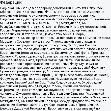
Федерации:
Национальный фонд в поддержку демократии, Институт Открытое
Общество Фонд Содействия, Фонд Открытое общество, Американо-
российский фонд по экономическому и правовому развитию,
Национальный Демократический Институт Международных Отношений,
MEDIA DEVELOPMENT INVESTMENT FUND, Международный
Республиканский Институт, Открытая Россия, Институт современной
России, Черноморский фонд регионального сотрудничества,
Европейская Платформа за Демократические Выборы,
Международный центр электоральных исследований, Германский фонд
Маршалла Соединенных Штатов, Тихоокеанский центр защиты
окружающей среды и природных ресурсов, Свободная Россия,
Всемирный конгресс украинцев, Атлантический совет, Человек в беде,
Европейский фонд за демократию, Джеймстаунский фонд, Прожект
Хармони, Родники дракона, Врачи против насильственного извлечения
органов, Фалунь Дафа, Друзья Фалуньгун, Фалуньгун, Коалиция по
расследованию преследования в отношении Фалуньгун в Китае,
Всемирная организация по расследованию преследований Фалуньгун,
Пражский гражданский центр, Ассоциация школ политических
исследований при Совете Европы, Центр либеральной современности,
Форум русскоязычных европейцев, Немецко-русский обмен, Бард
колледж, Европейский выбор, Фонд Ходорковского, Оксфордский
российский фонд, Фонд Будущее России, Компания свободы
информации, Проект Медиа, Международное партнерство за права
человека, Духовное Управление Евангельских Христиан Украинской
Христианской Церкви, Новое Поколение, Духовное Учебное Заведение
Международный Библейский Колледж, Международное христианское
движение, Всемирный Институт Саентологических Предприятий,
Церковь Духовной Технологии, Европейская сеть организаций по