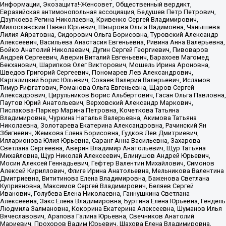
Информации, Экозащита!-Женсовет, Общественный вердикт,
Евразийская антимонопольная ассоциация, Бедушев Петр Петрович,
Дзугкоева Регина Николаевна, Кривенко Сергей Владимирович,
Милославский Павел Юрьевич, Шнырова Ольга Вадимовна, Чанышева
Лилия Айратовна, Сидорович Ольга Борисовна, Туровский Александр
Алексеевич, Васильева Анастасия Евгеньевна, Ривина Анна Валерьевна,
Бойко Анатолий Николаевич, Дугин Сергей Георгиевич, Пивоваров
Андрей Сергеевич, Аверин Виталий Евгеньевич, Барахоев Магомед
Бекханович, Шарипков Олег Викторович, Мошель Ирина Ароновна,
Шведов Григорий Сергеевич, Пономарев Лев Александрович,
Каргалицкий Борис Юльевич, Созаев Валерий Валерьевич, Исламов
Тимур Рифгатович, Романова Ольга Евгеньевна, Щаров Сергей
Алексадрович, Цирульников Борис Альбертович, Гасан Ольга Павловна,
Паутов Юрий Анатольевич, Верховский Александр Маркович,
Пислакова-Паркер Марина Петровна, Кочеткова Татьяна
Владимировна, Чуркина Наталья Валерьевна, Акимова Татьяна
Николаевна, Золотарева Екатерина Александровна, Рачинский Ян
Збигневич, Жемкова Елена Борисовна, Гудков Лев Дмитриевич,
Илларионова Юлия Юрьевна, Саранг Анна Васильевна, Захарова
Светлана Сергеевна, Аверин Владимир Анатольевич, Щур Татьяна
Михайловна, Щур Николай Алексеевич, Блинушов Андрей Юрьевич,
Мосин Алексей Геннадьевич, Гефтер Валентин Михайлович, Симонов
Алексей Кириллович, Флиге Ирина Анатольевна, Мельникова Валентина
Дмитриевна, Вититинова Елена Владимировна, Баженова Светлана
Куприяновна, Максимов Сергей Владимирович, Беляев Сергей
Иванович, Голубева Елена Николаевна, Ганнушкина Светлана
Алексеевна, Закс Елена Владимировна, Буртина Елена Юрьевна, Гендель
Людмила Залмановна, Кокорина Екатерина Алексеевна, Шуманов Илья
Вячеславович, Арапова Галина Юрьевна, Свечников Анатолий
Мариевич, Прохоров Вадим Юрьевич, Шахова Елена Владимировна,