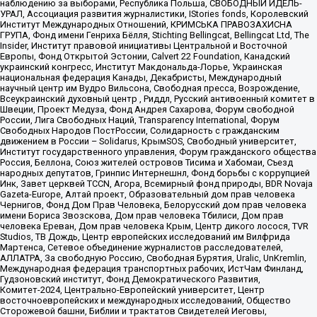
наблюдению за выборами, Республика Польша, СВОБОДНЫЙ ИДЕЛЬ-
УРАЛ, Ассоциация развития журналистики, IStories fonds, Королевский
Институт Международных Отношений, КРИМСЬКА ПРАВОЗАХИСНА
ГРУПА, Фонд имени Генриха Бёлля, Stichting Bellingcat, Bellingcat Ltd, The
Insider, Институт правовой инициативы Центральной и Восточной
Европы, Фонд Открытой Эстонии, Calvert 22 Foundation, Канадский
украинский конгресс, Институт Макдональда-Лорье, Украинская
национальная федерация Канады, Декабристы, Международный
научный центр им Вудро Вильсона, Свободная пресса, Возрождение,
Всеукраинский духовный центр , Риддл, Русский антивоенный комитет в
Швеции, Проект Медуза, Фонд Андрея Сахарова, Форум свободной
России, Лига Свободных Наций, Transparеncy International, Форум
Свободных Народов ПостРоссии, Солидарность с гражданским
движением в России – Solidarus, КрымSOS, Свободный университет,
Институт государственного управления, Форум гражданского общества
Россия, Беллона, Союз жителей островов Тисима и Хабомаи, Съезд
народных депутатов, Гринпис Интернешнл, Фонд борьбы с коррупцией
Инк, Завет церквей TCCN, Агора, Всемирный фонд природы, BDR Novaja
Gazeta-Europe, Алтай проект, Образовательный дом прав человека
Чернигов, Фонд Дом Прав Человека, Белорусский дом прав человека
имени Бориса Звозскова, Дом прав человека Тбилиси, Дом прав
человека Ереван, Дом прав человека Крым, Центр дикого лосося, TVR
Studios, ТВ Дождь, Центр европейских исследований им Вилфрида
Мартенса, Сетевое объединение журналистов расследователей,
АЛЛАТРА, За свободную Россию, Свободная Бурятия, Uralic, UnKremlin,
Международная федерация транспортных рабочих, ИстЧам Финланд,
Гудзоновский институт, Фонд Демократического Развития,
Комитет-2024, Центрально-Европейский университет, Центр
восточноевропейских и международных исследований, Общество
Сторожевой башни, Библии и трактатов Свидетелей Иеговы,