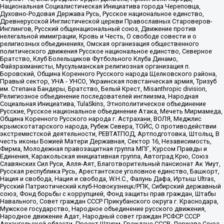
Национальная Социалистическая Инициатива города Череповца,
Духовно-Родовая Держава Русь, Русское национальное единство,
Древнерусской Инглистической церкви Православных Староверов-
Инглингов, Русский общенациональный союз, Движение против
нелегальной иммиграции, Кровь и Честь, О свободе совести и о
религиозных объединениях, Омская организация общественного
политического движения Русское национальное единство, Северное
Братство, Клуб Болельщиков Футбольного Клуба Динамо,
Файзрахманисты, Мусульманская религиозная организация п.
Боровский, Община Коренного Русского народа Щелковского района,
Правый сектор, УНА - УНСО, Украинская повстанческая армия, Тризуб
им. Степана Бандеры, Братство, Белый Крест, Misanthropic division,
Религиозное объединение последователей инглиизма, Народная
Социальная Инициатива, TulaSkins, Этнополитическое объединение
Русские, Русское национальное объединение Атака, Мечеть Мирмамеда,
Община Коренного Русского народа г. Астрахани, ВОЛЯ, Меджлис
крымскотатарского народа, Рубеж Севера, ТОЙС, О противодействии
экстремистской деятельности, РЕВТАТПОД, Артподготовка, Штольц, В
честь иконы Божией Матери Державная, Сектор 16, Независимость,
Фирма, Молодежная правозащитная группа МПГ, Курсом Правды и
Единения, Каракольская инициативная группа, Автоград Крю, Союз
Славянских Сил Руси, Алля-Аят, Благотворительный пансионат Ак Умут,
Русская республика Русь, Арестантское уголовное единство, Башкорт,
Нация и свобода, Нация и свобода, W.H.С., Фалунь Дафа, Иртыш Ultras,
Русский Патриотический клуб-Новокузнецк/РПК, Сибирский державный
союз, Фонд борьбы с коррупцией, Фонд защиты прав граждан, Штабы
Навального, Совет граждан СССР Прикубанского округа г. Краснодара,
Мужское государство, Народное объединение русского движения,
Народное движение Адат, Народный совет граждан РСФСР СССР
Архангельской области, Проект Штурм, Граждане СССР, Держава Союз