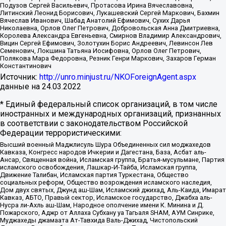
Подузов Сергей Васильевич, Протасова Ирина Вячеславовна,
Литинский Леонид Борисович, Лукашевский Сергей Маркович, Бахмин
Вячеслав Иванович, Шабад Анатолий Ефимович, Сухих Дарья
Николаевна, Орлов Олег Петрович, Добровольская Анна Дмитриевна,
Королева Александра Евгеньевна, Смирнов Владимир Александрович,
Вицин Сергей Ефимович, Золотухин Борис Андреевич, Левинсон Лев
Семенович, Локшина Татьяна Иосифовна, Орлов Олег Петрович,
Полякова Мара Федоровна, Резник Генри Маркович, Захаров Герман
Константинович
Источник:
http://unro.minjust.ru/NKOForeignAgent.aspx
данные на
24.03.2022
* Единый федеральный список организаций, в том числе
иностранных и международных организаций, признанных
в соответствии с законодательством Российской
Федерации террористическими:
Высший военный Маджлисуль Шура Объединенных сил моджахедов
Кавказа, Конгресс народов Ичкерии и Дагестана, База, Асбат аль-
Ансар, Священная война, Исламская группа, Братья-мусульмане, Партия
исламского освобождения, Лашкар-И-Тайба, Исламская группа,
Движение Талибан, Исламская партия Туркестана, Общество
социальных реформ, Общество возрождения исламского наследия,
Дом двух святых, Джунд аш-Шам, Исламский джихад, Аль-Каида, Имарат
Кавказ, АБТО, Правый сектор, Исламское государство, Джабха аль-
Нусра ли-Ахль аш-Шам, Народное ополчение имени К. Минина и Д.
Пожарского, Аджр от Аллаха Субхану уа Тагьаля SHAM, АУМ Синрике,
Муджахеды джамаата Ат-Тавхида Валь-Джихад, Чистопольский