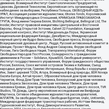
движение, Всемирный Институт Саентологических Предприятий,
Церковь Духовной Технологии, Европейская сеть организаций по
наблюдению за выборами, Республика Польша, СВОБОДНЫЙ ИДЕЛЬ-
УРАЛ, Ассоциация развития журналистики, IStories fonds, Королевский
Институт Международных Отношений, КРИМСЬКА ПРАВОЗАХИСНА
ГРУПА, Фонд имени Генриха Бёлля, Stichting Bellingcat, Bellingcat Ltd, The
Insider, Институт правовой инициативы Центральной и Восточной
Европы, Фонд Открытой Эстонии, Calvert 22 Foundation, Канадский
украинский конгресс, Институт Макдональда-Лорье, Украинская
национальная федерация Канады, Декабристы, Международный
научный центр им Вудро Вильсона, Свободная пресса, Возрождение,
Всеукраинский духовный центр , Риддл, Русский антивоенный комитет в
Швеции, Проект Медуза, Фонд Андрея Сахарова, Форум свободной
России, Лига Свободных Наций, Transparеncy International, Форум
Свободных Народов ПостРоссии, Солидарность с гражданским
движением в России – Solidarus, КрымSOS, Свободный университет,
Институт государственного управления, Форум гражданского общества
Россия, Беллона, Союз жителей островов Тисима и Хабомаи, Съезд
народных депутатов, Гринпис Интернешнл, Фонд борьбы с коррупцией
Инк, Завет церквей TCCN, Агора, Всемирный фонд природы, BDR Novaja
Gazeta-Europe, Алтай проект, Образовательный дом прав человека
Чернигов, Фонд Дом Прав Человека, Белорусский дом прав человека
имени Бориса Звозскова, Дом прав человека Тбилиси, Дом прав
человека Ереван, Дом прав человека Крым, Центр дикого лосося, TVR
Studios, ТВ Дождь, Центр европейских исследований им Вилфрида
Мартенса, Сетевое объединение журналистов расследователей,
АЛЛАТРА, За свободную Россию, Свободная Бурятия, Uralic, UnKremlin,
Международная федерация транспортных рабочих, ИстЧам Финланд,
Гудзоновский институт, Фонд Демократического Развития,
Комитет-2024, Центрально-Европейский университет, Центр