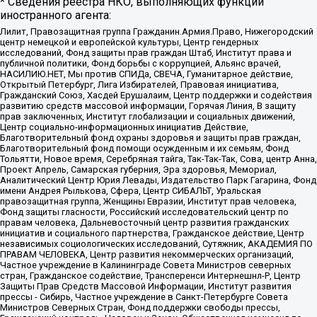
* Сведения реестра НКО, выполняющих функции
иностранного агента:
Лилит, Правозащитная группа Гражданин.Армия.Право, Нижегородский
центр немецкой и европейской культуры, Центр гендерных
исследований, Фонд защиты прав граждан Штаб, Институт права и
публичной политики, Фонд борьбы с коррупцией, Альянс врачей,
НАСИЛИЮ.НЕТ, Мы против СПИДа, СВЕЧА, Гуманитарное действие,
Открытый Петербург, Лига Избирателей, Правовая инициатива,
Гражданский Союз, Хасдей Ерушалаим, Центр поддержки и содействия
развитию средств массовой информации, Горячая Линия, В защиту
прав заключенных, Институт глобализации и социальных движений,
Центр социально-информационных инициатив Действие,
Благотворительный фонд охраны здоровья и защиты прав граждан,
Благотворительный фонд помощи осужденным и их семьям, Фонд
Тольятти, Новое время, Серебряная тайга, Так-Так-Так, Сова, центр Анна,
Проект Апрель, Самарская губерния, Эра здоровья, Мемориал,
Аналитический Центр Юрия Левады, Издательство Парк Гагарина, Фонд
имени Андрея Рылькова, Сфера, Центр СИБАЛЬТ, Уральская
правозащитная группа, Женщины Евразии, Институт прав человека,
Фонд защиты гласности, Российский исследовательский центр по
правам человека, Дальневосточный центр развития гражданских
инициатив и социального партнерства, Гражданское действие, Центр
независимых социологических исследований, Сутяжник, АКАДЕМИЯ ПО
ПРАВАМ ЧЕЛОВЕКА, Центр развития некоммерческих организаций,
Частное учреждение в Калининграде Совета Министров северных
стран, Гражданское содействие, Трансперенси Интернешнл-Р, Центр
Защиты Прав Средств Массовой Информации, Институт развития
прессы - Сибирь, Частное учреждение в Санкт-Петербурге Совета
Министров Северных Стран, Фонд поддержки свободы прессы,