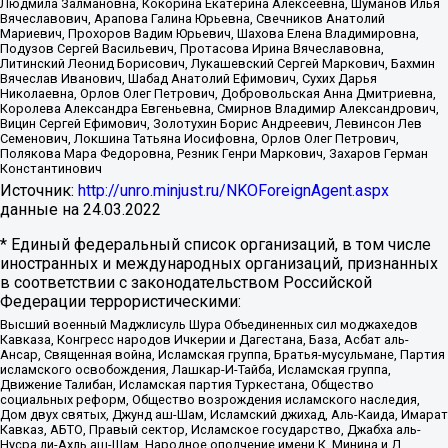
Людмила Залмановна, Кокорина Екатерина Алексеевна, Шуманов Илья
Вячеславович, Арапова Галина Юрьевна, Свечников Анатолий
Мариевич, Прохоров Вадим Юрьевич, Шахова Елена Владимировна,
Подузов Сергей Васильевич, Протасова Ирина Вячеславовна,
Литинский Леонид Борисович, Лукашевский Сергей Маркович, Бахмин
Вячеслав Иванович, Шабад Анатолий Ефимович, Сухих Дарья
Николаевна, Орлов Олег Петрович, Добровольская Анна Дмитриевна,
Королева Александра Евгеньевна, Смирнов Владимир Александрович,
Вицин Сергей Ефимович, Золотухин Борис Андреевич, Левинсон Лев
Семенович, Локшина Татьяна Иосифовна, Орлов Олег Петрович,
Полякова Мара Федоровна, Резник Генри Маркович, Захаров Герман
Константинович
Источник:
http://unro.minjust.ru/NKOForeignAgent.aspx
данные на
24.03.2022
* Единый федеральный список организаций, в том числе
иностранных и международных организаций, признанных
в соответствии с законодательством Российской
Федерации террористическими:
Высший военный Маджлисуль Шура Объединенных сил моджахедов
Кавказа, Конгресс народов Ичкерии и Дагестана, База, Асбат аль-
Ансар, Священная война, Исламская группа, Братья-мусульмане, Партия
исламского освобождения, Лашкар-И-Тайба, Исламская группа,
Движение Талибан, Исламская партия Туркестана, Общество
социальных реформ, Общество возрождения исламского наследия,
Дом двух святых, Джунд аш-Шам, Исламский джихад, Аль-Каида, Имарат
Кавказ, АБТО, Правый сектор, Исламское государство, Джабха аль-
Нусра ли-Ахль аш-Шам, Народное ополчение имени К. Минина и Д.