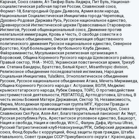
Карачая, Союз славян, Ат-Такфир Валь-Хиджра, Пит Буль, Национал-
социалистическая рабочая партия России, Славянский союз,
Формат-18, Благородный Орден Дьявола, Армия воли народа,
Национальная Социалистическая Инициатива города Череповца,
Духовно-Родовая Держава Русь, Русское национальное единство,
Древнерусской Инглистической церкви Православных Староверов-
Инглингов, Русский общенациональный союз, Движение против
нелегальной иммиграции, Кровь и Честь, О свободе совести и о
религиозных объединениях, Омская организация общественного
политического движения Русское национальное единство, Северное
Братство, Клуб Болельщиков Футбольного Клуба Динамо,
Файзрахманисты, Мусульманская религиозная организация п.
Боровский, Община Коренного Русского народа Щелковского района,
Правый сектор, УНА - УНСО, Украинская повстанческая армия, Тризуб
им. Степана Бандеры, Братство, Белый Крест, Misanthropic division,
Религиозное объединение последователей инглиизма, Народная
Социальная Инициатива, TulaSkins, Этнополитическое объединение
Русские, Русское национальное объединение Атака, Мечеть Мирмамеда,
Община Коренного Русского народа г. Астрахани, ВОЛЯ, Меджлис
крымскотатарского народа, Рубеж Севера, ТОЙС, О противодействии
экстремистской деятельности, РЕВТАТПОД, Артподготовка, Штольц, В
честь иконы Божией Матери Державная, Сектор 16, Независимость,
Фирма, Молодежная правозащитная группа МПГ, Курсом Правды и
Единения, Каракольская инициативная группа, Автоград Крю, Союз
Славянских Сил Руси, Алля-Аят, Благотворительный пансионат Ак Умут,
Русская республика Русь, Арестантское уголовное единство, Башкорт,
Нация и свобода, Нация и свобода, W.H.С., Фалунь Дафа, Иртыш Ultras,
Русский Патриотический клуб-Новокузнецк/РПК, Сибирский державный
союз, Фонд борьбы с коррупцией, Фонд защиты прав граждан, Штабы
Навального, Совет граждан СССР Прикубанского округа г. Краснодара,