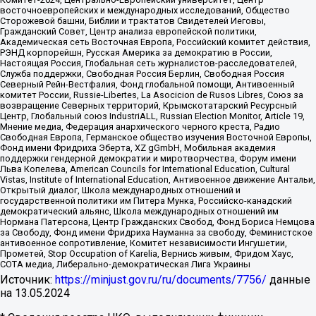
восточноевропейских и международных исследований, Общество
Сторожевой башни, Библии и трактатов Свидетелей Иеговы,
Гражданский Совет, Центр анализа европейской политики,
Академическая сеть Восточная Европа, Российский комитет действия,
РЭНД корпорейшн, Русская Америка за демократию в России,
Настоящая Россия, Глобальная сеть журналистов-расследователей,
Служба поддержки, Свободная Россия Берлин, Свободная Россия
Северный Рейн-Вестфалия, Фонд глобальной помощи, Антивоенный
комитет России, Russie-Libertes, La Asocicion de Rusos Libres, Союз за
возвращение Северных территорий, Крымскотатарский Ресурсный
Центр, Глобальный союз IndustriALL, Russian Election Monitor, Article 19,
Мнение медиа, Федерация анархического черного креста, Радио
Свободная Европа, Германское общество изучения Восточной Европы,
Фонд имени Фридриха Эберта, XZ gGmbH, Мобильная академия
поддержки гендерной демократии и миротворчества, Форум имени
Льва Копелева, American Councils for International Education, Cultural
Vistas, Institute of International Education, Антивоенное движение Антальи,
Открытый диалог, Школа международных отношений и
государственной политики им Питера Мунка, Российско-канадский
демократический альянс, Школа международных отношений им
Нормана Патерсона, Центр Гражданских Свобод, Фонд Бориса Немцова
за Свободу, Фонд имени Фридриха Науманна за свободу, Феминистское
антивоенное сопротивление, Комитет независимости Ингушетии,
Прометей, Stop Occupation of Karelia, Вернись живым, Фридом Хаус,
СОТА медиа, Либерально-демократическая Лига Украины
Источник:
https://minjust.gov.ru/ru/documents/7756/
данные
на
13.05.2024