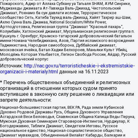
Пожарского, Аджр от Аллаха Субхану уа Тагьаля SHAM, АУМ Синрике,
Муджахеды джамаата Ат-Тавхида Валь-Джихад, Чистопольский
Джамаат, Рохнамо ба суи давлати исломи, Террористическое
сообщество Сеть, Катиба Таухид валь-Джихад, Хайят Тахрир аш-Шам,
Ахлю Сунна Валь Джамаа, National Socialism/White Power,
Артподготовка, Религиозная группа “Джамаат “Красный пахарь”,
Колумбайн, Хатлонский джамаат, Мусульманская религиозная группа п.
Кушкуль г. Оренбург, Крымско-татарский добровольческий батальон
имени Номана Челебиджихана, Азов, Партия исламского возрождения
Таджикистана, Народная самооборона, Дуббайский джамаат,
московская ячейка, Батал-Хаджи Белхороев, Маньяки Культ Убийц,
Молодёжь Которая Улыбается, Легион Свобода России, Айдар, Русский
добровольческий корпус
Источник:
http://nac.gov.ru/terroristicheskie-i-ekstremistskie-
organizacii-i-materialy.html
данные на
16.11.2023
* Перечень общественных объединений и религиозных
организаций в отношении которых судом принято
вступившее в законную силу решение о ликвидации или
запрете деятельности:
Национал-большевистская партия, ВЕК РА, Рада земли Кубанской
Духовно Родовой Державы Русь, Община Духовного Управления
Асгардской Веси Беловодья, Славянская Община Капища Веды Перуна,
Мужская Духовная Семинария Староверов-Инглингов, Нурджулар, К
Богодержавию, Таблиги Джамаат, Свидетели Иеговы, Русское
национальное единство, Национал-социалистическое общество,
Джамаат мувахидов, Объединенный Вилайат Кабарды, Балкарии и