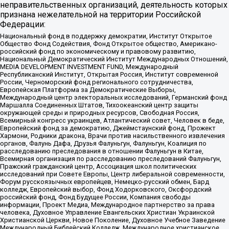
неправительственных организаций, деятельность которых
признана нежелательной на территории Российской
Федерации:
Национальный фонд в поддержку демократии, Институт Открытое
Общество Фонд Содействия, Фонд Открытое общество, Американо-
российский фонд по экономическому и правовому развитию,
Национальный Демократический Институт Международных Отношений,
MEDIA DEVELOPMENT INVESTMENT FUND, Международный
Республиканский Институт, Открытая Россия, Институт современной
России, Черноморский фонд регионального сотрудничества,
Европейская Платформа за Демократические Выборы,
Международный центр электоральных исследований, Германский фонд
Маршалла Соединенных Штатов, Тихоокеанский центр защиты
окружающей среды и природных ресурсов, Свободная Россия,
Всемирный конгресс украинцев, Атлантический совет, Человек в беде,
Европейский фонд за демократию, Джеймстаунский фонд, Прожект
Хармони, Родники дракона, Врачи против насильственного извлечения
органов, Фалунь Дафа, Друзья Фалуньгун, Фалуньгун, Коалиция по
расследованию преследования в отношении Фалуньгун в Китае,
Всемирная организация по расследованию преследований Фалуньгун,
Пражский гражданский центр, Ассоциация школ политических
исследований при Совете Европы, Центр либеральной современности,
Форум русскоязычных европейцев, Немецко-русский обмен, Бард
колледж, Европейский выбор, Фонд Ходорковского, Оксфордский
российский фонд, Фонд Будущее России, Компания свободы
информации, Проект Медиа, Международное партнерство за права
человека, Духовное Управление Евангельских Христиан Украинской
Христианской Церкви, Новое Поколение, Духовное Учебное Заведение
Международный Библейский Колледж, Международное христианское