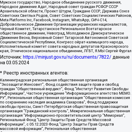
Мужское государство, Народное объединение русского движения,
Народное движение Адат, Народный совет граждан РСФСР СССР
Архангельской области, Проект Штурм, Граждане СССР, Держава Союз
Советских Светлых Родов, Совет Советских Социалистических Районов,
Meta Platforms Inc, Facebook, Instagram, WhatsApp, СИЧ-С14,
Добровольческое Движение Организации украинских националистов,
Черный Комитет, Татарстанское Региональное Всетатарское
общественное движение, Невоград, Молодежное Демократическое
Движение Весна, Верховный Совет Татарской Автономной Советской
Социалистической Республики, Конгресс ойрат-калмыцкого народа,
Исполнительный комитет совета народных депутатов Красноярского
края, Этническое национальное объединение, ЛГБТ, Я.МЫ Сергей Фургал
Источник:
https://minjust.gov.ru/ru/documents/7822/
данные
на
03.05.2024
* Реестр иностранных агентов:
Калининградская региональная общественная организация "Экозащита!-Женсовет", Фонд содействия защите прав и свобод граждан "Общественный вердикт", Фонд "Институт Развития Свободы Информации", Частное учреждение "Информационное агентство МЕМО. РУ", Региональная общественная организация "Общественная комиссия по сохранению наследия академика Сахарова", Фонд поддержки свободы прессы, Санкт-Петербургская общественная правозащитная организация "Гражданский контроль", Межрегиональная общественная организация "Информационно-просветительский центр "Мемориал", Региональный Фонд "Центр Защиты Прав Средств Массовой Информации", с 05.12.2023 Фонд "Центр Защиты Прав Средств массовой информации", Региональная общественная благотворительная организация помощи беженцам и мигрантам "Гражданское содействие", Негосударственное образовательное учреждение дополнительного профессионального образования (повышение квалификации) специалистов "АКАДЕМИЯ ПО ПРАВАМ ЧЕЛОВЕКА", Свердловская региональная общественная организация "Сутяжник", Автономная некоммерческая организация "Центр независимых социологических исследований", Союз общественных объединений "Российский исследовательский центр по правам человека", Региональное общественное учреждение научно-информационный центр "МЕМОРИАЛ", Некоммерческая организация "Фонд защиты гласности", Автономная некоммерческая организация "Институт прав человека", Городская общественная организация "Екатеринбургское общество "МЕМОРИАЛ", Городская общественная организация "Рязанское историко-просветительское и правозащитное общество "Мемориал" (Рязанский Мемориал), Челябинский региональный орган общественной самодеятельности – женское общественное объединение "Женщины Евразии", Челябинский региональный орган общественной самодеятельности "Уральская правозащитная группа", Фонд содействия защите здоровья и социальной справедливости имени Андрея Рылькова, Автономная Некоммерческая Организация "Аналитический Центр Юрия Левады", Автономная некоммерческая организация социальной поддержки населения "Проект Апрель", Региональная общественная организация помощи женщинам и детям, находящимся в кризисной ситуации "Информационно-методический центр "Анна", Фонд содействия развитию массовых коммуникаций и правовому просвещению "Так-так-Так", Фонд содействия устойчивому развитию "Серебряная тайга", Свердловский региональный общественный фонд социальных проектов "Новое время", "Idel.Реалии", Кавказ.Реалии, Крым.Реалии, Телеканал Настоящее Время, Татаро-башкирская служба Радио Свобода (Azatliq Radiosi), Радио Свободная Европа/Радио Свобода (PCE/PC), "Сибирь.Реалии", "Фактограф", Благотворительный фонд помощи осужденным и их семьям, Автономная некоммерческая организация "Институт глобализации и социальных движений", Фонд "В защиту прав заключенных", Частное учреждение "Центр поддержки и содействия развитию средств массовой информации", Пензенский региональный общественный благотворительный фонд "Гражданский союз", "Север.Реалии", Некоммерческая организация Фонд "Правовая инициатива", Общество с ограниченной ответственностью "Радио Свободная Европа/Радио Свобода", Чешское информационное агентство "MEDIUM-ORIENT", Красноярская региональная общественная организация "Мы против СПИДа", Камалягин Денис Николаевич, Маркелов Сергей Евгеньевич, Пономарев Лев Александрович, Савицкая Людмила Алексеевна, Автономная некоммерческая организация "Центр по работе с проблемой насилия "НАСИЛИЮ.НЕТ", Межрегиональный профессиональный союз работников здравоохранения "Альянс врачей", Юридическое лицо, зарегистрированное в Латвийской Республике, SIA "Medusa Project" (регистрационный номер 40103797863, дата регистрации 10.06.2014), Некоммерческая организация "Фонд по борьбе с коррупцией", Автономная некоммерческая организация "Институт права и публичной политики", Баданин Роман Сергеевич, Гликин Максим Александрович, Железнова Мария Михайловна, Лукьянова Юлия Сергеевна, Маетная Елизавета Витальевна, Маняхин Петр Борисович, Чуракова Ольга Владимировна, Ярош Юлия Петровна, Юридическое лицо "The Insider SIA", зарегистрированное в Риге, Латвийская Республика (дата регистрации 26.06.2015), являющееся администратором доменного имени интернет-издания "The Insider SIA", https://theins.ru, Постернак Алексей Евгеньевич, Рубин Михаил Аркадьевич, Анин Роман Александрович, Юридическое лицо Istories fonds, зарегистрированное в Латвийской Республике (регистрационный номер 50008295751, дата регистрации 24.02.2020), Великовский Дмитрий Александрович, Долинина Ирина Николаевна, Мароховская Алеся Алексеевна, Шлейнов Роман Юрьевич, Шмагун Олеся Валентиновна, Общество с ограниченной ответственностью "Альтаир 2021", Общество с ограниченной ответственностью "Вега 2021", Общество с ограниченной ответственностью "Главный редактор 2021", Общество с ограниченной ответственностью "Ромашки монолит", Важенков Артем Валерьевич, Ивановская областная общественная организация "Центр гендерных исследований", Гурман Юрий Альбертович, Медиапроект "ОВД-Инфо", Егоров Владимир Владимирович, Жилинский Владимир Александрович, Общество с ограниченной ответственностью "ЗП", Иванова София Юрьевна, Карезина Инна Павловна, Кильтау Екатерина Викторовна, Петров Алексей Викторович, Пискунов Сергей Евгеньевич, Смирнов Сергей Сергеевич, Тихонов Михаил Сергеевич, Общество с ограниченной ответственностью "ЖУРНАЛИСТ-ИНОСТРАННЫЙ АГЕНТ", Арапова Галина Юрьевна, Вольтская Татьяна Анатольевна, Американская компания "Mason G.E.S. Anonymous Foundation" (США), являющаяся владельцем интернет-издания https://mnews.world/, Компания "Stichting Bellingcat", зарегистрированная в Нидерландах (дата регистрации 11.07.2018), Захаров Андрей Вячеславович, Клепиковская Екатерина Дмитриевна, Общество с ограниченной ответственностью "МЕМО", Перл Роман Александрович, Симонов Евгений Алексеевич, Соловьева Елена Анатольевна, Сотников Даниил Владимирович, Сурначева Елизавета Дмитриевна, Автономная некоммерческая организация по защите прав человека и информированию населения "Якутия – Наше Мнение", Общество с ограниченной ответственностью "Москоу диджитал медиа", с 26.01.2023 Общество с ограниченной ответственностью "Чайка Белые сады", Ветошкина Валерия Валерьевна, Заговора Максим Александрович, Межрегиональное общественное движение "Российская ЛГБТ - сеть", Оленичев Максим Владимирович, Павлов Иван Юрьевич, Скворцова Елена Сергеевна, Общество с ограниченной ответственностью "Как бы инагент", Кочетков Игорь Викторович, Общество с ограниченной ответственностью "Честные выборы", Еланчик Олег Александрович, Общество с ограниченной ответственностью "Нобелевский призыв", Гималова Регина Эмилевна, Григорьев Андрей Валерьевич, Григорьева Алина Александровна, Ассоциация по содействию защите прав призывников, альтернативнослужащих и военнослужащих "Правозащитная группа "Гражданин.Армия.Право", Хисамова Регина Фаритовна, Автономная некоммерческая организация по реализации социально-правовых программ "Лилит", Дальневосточное общественное движение "Маяк", Санкт-Петербургская ЛГБТ-инициативная группа "Выход", Инициативная группа ЛГБТ+ "Реверс", Алексеев Андрей Викторович, Бекбулатова Таисия Львовна, Беляев Иван Михайлович, Владыкина Елена Сергеевна, Гельман Марат Александрович, Никульшина Вероника Юрьевна, Толоконникова Надежда Андреевна, Шендерович Виктор Анатольевич, Общество с ограниченной ответственностью "Данное сообщение", Общество с ограниченной ответственностью Издательский дом "Новая глава", Айнбиндер Александра Александровна, Московский комьюнити-центр для ЛГБТ+инициатив, Благотворительный фонд развития филантропии, Deutsche Welle (Германия, Kurt-Schumacher-Strasse 3, 53113 Bonn), Борзунова Мария Михайловна, Воробьев Виктор Викторович, Голубева Анна Львовна, Константинова Алла Михайловна, Малкова Ирина Владимировна, Мурадов Мурад Абдулгалимович, Осетинская Елизавета Николаевна, Понасенков Евгений Николаевич, Ганапольский Матвей Юрьевич, Киселев Евгений Алексеевич, Борухович Ирина Григорьевна, Дремин Иван Тимофеевич, Дубровский Дмитрий Викторович, Красноярская региональная общественная организация поддержки и развития альтернативных образовательных технологий и межкультурных коммуникаций "ИНТЕРРА", Маяковская Екатерина Алексеевна, Фейгин Марк Захарович, Филимонов Андрей Викторович, Дзугкоева Регина Николаевна, Доброхотов Роман Александрович, Дудь Юрий Александрович, Елкин Сергей Владимирович, Кругликов Кирилл Игоревич, Сабунаева Мария Леонидовна, Семенов Алексей Владимирович, Шаинян Карен Багратович, Шульман Екатерина Михайловна, Асафьев Артур Валерьевич, Вахштайн Виктор Семенович, Венедиктов Алексей Алексеевич, Лушникова Екатерина Евгеньевна, Волков Леонид Михайлович, Невзоров Александр Глебович, Пархоменко Сергей Борисович, Сироткин Ярослав Николаевич, Кара-Мурза Владимир Владимирович, Баранова Наталья Владимировна, Гозман Леонид Яковлевич, Кагарлицкий Борис Юльевич, Климарев Михаил Валерьевич, Милов Владимир Станиславович, Автономная некоммерческая организация Краснодарский центр современного искусства "Типография", Моргенштерн Алишер Тагирович, Соболь Любовь Эдуардовна, Общество с ограниченной ответственностью "ЛИЗА НОРМ", Каспаров Гарри Кимович, Ходорковский Михаил Борисович, Общество с ограниченной ответственностью "Апрельские тезисы", Данилович Ирина Брониславовна, Кашин Олег Владимирович, Петров Николай Владимирович, Пивоваров Алексей Владимирович, Соколов Михаил Владимирович, Цветкова Юлия Владимировна, Чичваркин Евгений Александрович, Комитет против пыток/Команда против пыток, Общество с ограниченной ответственностью "Первый научный", Общество с ограниченной ответственностью "Вертолет и ко", Белоцерковская Вероника Борисовна, Кац Максим Евгеньевич, Лазарева Татьяна Юрьевна, Шаведдинов Руслан Табризович, Яшин Илья Валерьевич, Общество с ограниченной ответственностью "Иноагент ААВ", Алешковский Дмитрий Петрович, Альбац Евгения Марковна, Быков Дмитрий Львович, Галямина Юлия Евгеньевна, Лойко Сергей Леонидович, Мартынов Кирилл Константинович, Медведев Сергей Александрович, Крашенинников Федор Геннадиевич, Гордеева Катерина Вл