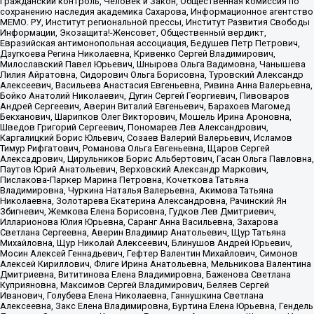
Гражданский контроль, Человек и Закон, Общественная комиссия по
сохранению наследия академика Сахарова, Информационное агентство
МЕМО. РУ, Институт региональной прессы, Институт Развития Свободы
Информации, Экозащита!-Женсовет, Общественный вердикт,
Евразийская антимонопольная ассоциация, Бедушев Петр Петрович,
Дзугкоева Регина Николаевна, Кривенко Сергей Владимирович,
Милославский Павел Юрьевич, Шнырова Ольга Вадимовна, Чанышева
Лилия Айратовна, Сидорович Ольга Борисовна, Туровский Александр
Алексеевич, Васильева Анастасия Евгеньевна, Ривина Анна Валерьевна,
Бойко Анатолий Николаевич, Дугин Сергей Георгиевич, Пивоваров
Андрей Сергеевич, Аверин Виталий Евгеньевич, Барахоев Магомед
Бекханович, Шарипков Олег Викторович, Мошель Ирина Ароновна,
Шведов Григорий Сергеевич, Пономарев Лев Александрович,
Каргалицкий Борис Юльевич, Созаев Валерий Валерьевич, Исламов
Тимур Рифгатович, Романова Ольга Евгеньевна, Щаров Сергей
Алексадрович, Цирульников Борис Альбертович, Гасан Ольга Павловна,
Паутов Юрий Анатольевич, Верховский Александр Маркович,
Пислакова-Паркер Марина Петровна, Кочеткова Татьяна
Владимировна, Чуркина Наталья Валерьевна, Акимова Татьяна
Николаевна, Золотарева Екатерина Александровна, Рачинский Ян
Збигневич, Жемкова Елена Борисовна, Гудков Лев Дмитриевич,
Илларионова Юлия Юрьевна, Саранг Анна Васильевна, Захарова
Светлана Сергеевна, Аверин Владимир Анатольевич, Щур Татьяна
Михайловна, Щур Николай Алексеевич, Блинушов Андрей Юрьевич,
Мосин Алексей Геннадьевич, Гефтер Валентин Михайлович, Симонов
Алексей Кириллович, Флиге Ирина Анатольевна, Мельникова Валентина
Дмитриевна, Вититинова Елена Владимировна, Баженова Светлана
Куприяновна, Максимов Сергей Владимирович, Беляев Сергей
Иванович, Голубева Елена Николаевна, Ганнушкина Светлана
Алексеевна, Закс Елена Владимировна, Буртина Елена Юрьевна, Гендель