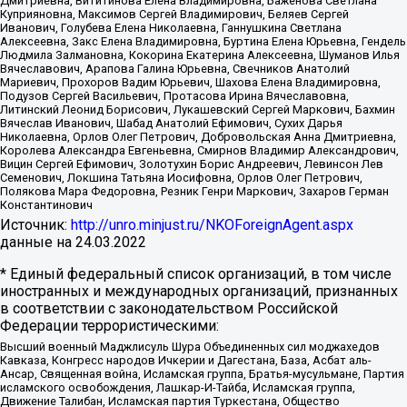
Дмитриевна, Вититинова Елена Владимировна, Баженова Светлана
Куприяновна, Максимов Сергей Владимирович, Беляев Сергей
Иванович, Голубева Елена Николаевна, Ганнушкина Светлана
Алексеевна, Закс Елена Владимировна, Буртина Елена Юрьевна, Гендель
Людмила Залмановна, Кокорина Екатерина Алексеевна, Шуманов Илья
Вячеславович, Арапова Галина Юрьевна, Свечников Анатолий
Мариевич, Прохоров Вадим Юрьевич, Шахова Елена Владимировна,
Подузов Сергей Васильевич, Протасова Ирина Вячеславовна,
Литинский Леонид Борисович, Лукашевский Сергей Маркович, Бахмин
Вячеслав Иванович, Шабад Анатолий Ефимович, Сухих Дарья
Николаевна, Орлов Олег Петрович, Добровольская Анна Дмитриевна,
Королева Александра Евгеньевна, Смирнов Владимир Александрович,
Вицин Сергей Ефимович, Золотухин Борис Андреевич, Левинсон Лев
Семенович, Локшина Татьяна Иосифовна, Орлов Олег Петрович,
Полякова Мара Федоровна, Резник Генри Маркович, Захаров Герман
Константинович
Источник:
http://unro.minjust.ru/NKOForeignAgent.aspx
данные на
24.03.2022
* Единый федеральный список организаций, в том числе
иностранных и международных организаций, признанных
в соответствии с законодательством Российской
Федерации террористическими:
Высший военный Маджлисуль Шура Объединенных сил моджахедов
Кавказа, Конгресс народов Ичкерии и Дагестана, База, Асбат аль-
Ансар, Священная война, Исламская группа, Братья-мусульмане, Партия
исламского освобождения, Лашкар-И-Тайба, Исламская группа,
Движение Талибан, Исламская партия Туркестана, Общество