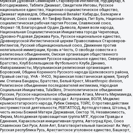
Мужская Духовная Семинария Староверов-Инглингов, Нурджулар, К
Богодержавию, Таблиги Джамаат, Свидетели Иеговы, Русское
национальное единство, Национал-социалистическое общество,
Джамаат мувахидов, Объединенный Вилайат Кабарды, Балкарии и
Карачая, Союз славян, Ат-Такфир Валь-Хиджра, Пит Буль, Национал-
социалистическая рабочая партия России, Славянский союз,
Формат-18, Благородный Орден Дьявола, Армия воли народа,
Национальная Социалистическая Инициатива города Череповца,
Духовно-Родовая Держава Русь, Русское национальное единство,
Древнерусской Инглистической церкви Православных Староверов-
Инглингов, Русский общенациональный союз, Движение против
нелегальной иммиграции, Кровь и Честь, О свободе совести и о
религиозных объединениях, Омская организация общественного
политического движения Русское национальное единство, Северное
Братство, Клуб Болельщиков Футбольного Клуба Динамо,
Файзрахманисты, Мусульманская религиозная организация п.
Боровский, Община Коренного Русского народа Щелковского района,
Правый сектор, УНА - УНСО, Украинская повстанческая армия, Тризуб
им. Степана Бандеры, Братство, Белый Крест, Misanthropic division,
Религиозное объединение последователей инглиизма, Народная
Социальная Инициатива, TulaSkins, Этнополитическое объединение
Русские, Русское национальное объединение Атака, Мечеть Мирмамеда,
Община Коренного Русского народа г. Астрахани, ВОЛЯ, Меджлис
крымскотатарского народа, Рубеж Севера, ТОЙС, О противодействии
экстремистской деятельности, РЕВТАТПОД, Артподготовка, Штольц, В
честь иконы Божией Матери Державная, Сектор 16, Независимость,
Фирма, Молодежная правозащитная группа МПГ, Курсом Правды и
Единения, Каракольская инициативная группа, Автоград Крю, Союз
Славянских Сил Руси, Алля-Аят, Благотворительный пансионат Ак Умут,
Русская республика Русь, Арестантское уголовное единство, Башкорт,