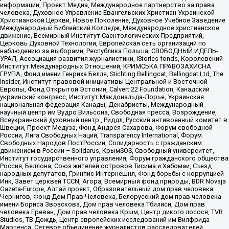
информации, Проект Медиа, Международное партнерство за права
человека, Духовное Управление Евангельских Христиан Украинской
Христианской Церкви, Новое Поколение, Духовное Учебное Заведение
Международный Библейский Колледж, Международное христианское
движение, Всемирный Институт Саентологических Предприятий,
Церковь Духовной Технологии, Европейская сеть организаций по
наблюдению за выборами, Республика Польша, СВОБОДНЫЙ ИДЕЛЬ-
УРАЛ, Ассоциация развития журналистики, IStories fonds, Королевский
Институт Международных Отношений, КРИМСЬКА ПРАВОЗАХИСНА
ГРУПА, Фонд имени Генриха Бёлля, Stichting Bellingcat, Bellingcat Ltd, The
Insider, Институт правовой инициативы Центральной и Восточной
Европы, Фонд Открытой Эстонии, Calvert 22 Foundation, Канадский
украинский конгресс, Институт Макдональда-Лорье, Украинская
национальная федерация Канады, Декабристы, Международный
научный центр им Вудро Вильсона, Свободная пресса, Возрождение,
Всеукраинский духовный центр , Риддл, Русский антивоенный комитет в
Швеции, Проект Медуза, Фонд Андрея Сахарова, Форум свободной
России, Лига Свободных Наций, Transparеncy International, Форум
Свободных Народов ПостРоссии, Солидарность с гражданским
движением в России – Solidarus, КрымSOS, Свободный университет,
Институт государственного управления, Форум гражданского общества
Россия, Беллона, Союз жителей островов Тисима и Хабомаи, Съезд
народных депутатов, Гринпис Интернешнл, Фонд борьбы с коррупцией
Инк, Завет церквей TCCN, Агора, Всемирный фонд природы, BDR Novaja
Gazeta-Europe, Алтай проект, Образовательный дом прав человека
Чернигов, Фонд Дом Прав Человека, Белорусский дом прав человека
имени Бориса Звозскова, Дом прав человека Тбилиси, Дом прав
человека Ереван, Дом прав человека Крым, Центр дикого лосося, TVR
Studios, ТВ Дождь, Центр европейских исследований им Вилфрида
Мартенса, Сетевое объединение журналистов расследователей,