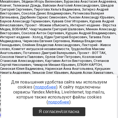
Для повышения удобства сайта мы используем
cookies (
подробнее
). К сайту подключены
сервисы Yandex.Metrika, LiveInternet, top.mail.ru,
которые также используют файлы cookies
(
подробнее
).
Источник:
https://minjust.gov.ru/uploaded/files/reestr-
Я согласен/согласна
inostrannyih-agentov-22-03-2024.pdf
данные на
22.03.2024