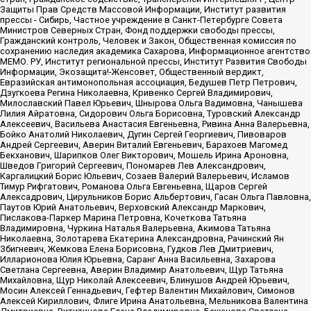
Защиты Прав Средств Массовой Информации, Институт развития
прессы - Сибирь, Частное учреждение в Санкт-Петербурге Совета
Министров Северных Стран, Фонд поддержки свободы прессы,
Гражданский контроль, Человек и Закон, Общественная комиссия по
сохранению наследия академика Сахарова, Информационное агентство
МЕМО. РУ, Институт региональной прессы, Институт Развития Свободы
Информации, Экозащита!-Женсовет, Общественный вердикт,
Евразийская антимонопольная ассоциация, Бедушев Петр Петрович,
Дзугкоева Регина Николаевна, Кривенко Сергей Владимирович,
Милославский Павел Юрьевич, Шнырова Ольга Вадимовна, Чанышева
Лилия Айратовна, Сидорович Ольга Борисовна, Туровский Александр
Алексеевич, Васильева Анастасия Евгеньевна, Ривина Анна Валерьевна,
Бойко Анатолий Николаевич, Дугин Сергей Георгиевич, Пивоваров
Андрей Сергеевич, Аверин Виталий Евгеньевич, Барахоев Магомед
Бекханович, Шарипков Олег Викторович, Мошель Ирина Ароновна,
Шведов Григорий Сергеевич, Пономарев Лев Александрович,
Каргалицкий Борис Юльевич, Созаев Валерий Валерьевич, Исламов
Тимур Рифгатович, Романова Ольга Евгеньевна, Щаров Сергей
Алексадрович, Цирульников Борис Альбертович, Гасан Ольга Павловна,
Паутов Юрий Анатольевич, Верховский Александр Маркович,
Пислакова-Паркер Марина Петровна, Кочеткова Татьяна
Владимировна, Чуркина Наталья Валерьевна, Акимова Татьяна
Николаевна, Золотарева Екатерина Александровна, Рачинский Ян
Збигневич, Жемкова Елена Борисовна, Гудков Лев Дмитриевич,
Илларионова Юлия Юрьевна, Саранг Анна Васильевна, Захарова
Светлана Сергеевна, Аверин Владимир Анатольевич, Щур Татьяна
Михайловна, Щур Николай Алексеевич, Блинушов Андрей Юрьевич,
Мосин Алексей Геннадьевич, Гефтер Валентин Михайлович, Симонов
Алексей Кириллович, Флиге Ирина Анатольевна, Мельникова Валентина