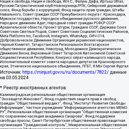
Нация и свобода, Нация и свобода, W.H.С., Фалунь Дафа, Иртыш Ultras,
Русский Патриотический клуб-Новокузнецк/РПК, Сибирский державный
союз, Фонд борьбы с коррупцией, Фонд защиты прав граждан, Штабы
Навального, Совет граждан СССР Прикубанского округа г. Краснодара,
Мужское государство, Народное объединение русского движения,
Народное движение Адат, Народный совет граждан РСФСР СССР
Архангельской области, Проект Штурм, Граждане СССР, Держава Союз
Советских Светлых Родов, Совет Советских Социалистических Районов,
Meta Platforms Inc, Facebook, Instagram, WhatsApp, СИЧ-С14,
Добровольческое Движение Организации украинских националистов,
Черный Комитет, Татарстанское Региональное Всетатарское
общественное движение, Невоград, Молодежное Демократическое
Движение Весна, Верховный Совет Татарской Автономной Советской
Социалистической Республики, Конгресс ойрат-калмыцкого народа,
Исполнительный комитет совета народных депутатов Красноярского
края, Этническое национальное объединение, ЛГБТ, Я.МЫ Сергей Фургал
Источник:
https://minjust.gov.ru/ru/documents/7822/
данные
на
03.05.2024
* Реестр иностранных агентов:
Калининградская региональная общественная организация "Экозащита!-Женсовет", Фонд содействия защите прав и свобод граждан "Общественный вердикт", Фонд "Институт Развития Свободы Информации", Частное учреждение "Информационное агентство МЕМО. РУ", Региональная общественная организация "Общественная комиссия по сохранению наследия академика Сахарова", Фонд поддержки свободы прессы, Санкт-Петербургская общественная правозащитная организация "Гражданский контроль", Межрегиональная общественная организация "Информационно-просветительский центр "Мемориал", Региональный Фонд "Центр Защиты Прав Средств Массовой Информации", с 05.12.2023 Фонд "Центр Защиты Прав Средств массовой информации", Региональная общественная благотворительная организация помощи беженцам и мигрантам "Гражданское содействие", Негосударственное образовательное учреждение дополнительного профессионального образования (повышение квалификации) специалистов "АКАДЕМИЯ ПО ПРАВАМ ЧЕЛОВЕКА", Свердловская региональная общественная организация "Сутяжник", Автономная некоммерческая организация "Центр независимых социологических исследований", Союз общественных объединений "Российский исследовательский центр по правам человека", Региональное общественное учреждение научно-информационный центр "МЕМОРИАЛ", Некоммерческая организация "Фонд защиты гласности", Автономная некоммерческая организация "Институт прав человека", Городская общественная организация "Екатеринбургское общество "МЕМОРИАЛ", Городская общественная организация "Рязанское историко-просветительское и правозащитное общество "Мемориал" (Рязанский Мемориал), Челябинский региональный орган общественной самодеятельности – женское общественное объединение "Женщины Евразии", Челябинский региональный орган общественной самодеятельности "Уральская правозащитная группа", Фонд содействия защите здоровья и социальной справедливости имени Андрея Рылькова, Автономная Некоммерческая Организация "Аналитический Центр Юрия Левады", Автономная некоммерческая организация социальной поддержки населения "Проект Апрель", Региональная общественная организация помощи женщинам и детям, находящимся в кризисной ситуации "Информационно-методический центр "Анна", Фонд содействия развитию массовых коммуникаций и правовому просвещению "Так-так-Так", Фонд содействия устойчивому развитию "Серебряная тайга", Свердловский региональный общественный фонд социальных проектов "Новое время", "Idel.Реалии", Кавказ.Реалии, Крым.Реалии, Телеканал Настоящее Время, Татаро-башкирская служба Радио Свобода (Azatliq Radiosi), Радио Свободная Европа/Радио Свобода (PCE/PC), "Сибирь.Реалии", "Фактограф", Благотворительный фонд помощи осужденным и их семьям, Автономная некоммерческая организация "Институт глобализации и социальных движений", Фонд "В защиту прав заключенных", Частное учреждение "Центр поддержки и содействия развитию средств массовой информации", Пензенский региональный общественный благотворительный фонд "Гражданский союз", "Север.Реалии", Некоммерческая организация Фонд "Правовая инициатива", Общество с ограниченной ответственностью "Радио Свободная Европа/Радио Свобода", Чешское информационное агентство "MEDIUM-ORIENT", Красноярская региональная общественная организация "Мы против СПИДа", Камалягин Денис Николаевич, Маркелов Сергей Евгеньевич, Пономарев Лев Александрович, Савицкая Людмила Алексеевна, Автономная некоммерческая организация "Центр по работе с проблемой насилия "НАСИЛИЮ.НЕТ", Межрегиональный профессиональный союз работников здравоохранения "Альянс врачей", Юридическое лицо, зарегистрированное в Латвийской Республике, SIA "Medusa Project" (регистрационный номер 40103797863, дата регистрации 10.06.2014), Некоммерческая организация "Фонд по борьбе с коррупцией", Автономная некоммерческая организация "Институт права и публичной политики", Баданин Роман Сергеевич, Гликин Максим Александрович, Железнова Мария Михайловна, Лукьянова Юлия Сергеевна, Маетная Елизавета Витальевна, Маняхин Петр Борисович, Чуракова Ольга Владимировна, Ярош Юлия Петровна, Юридическое лицо "The Insider SIA", зарегистрированное в Риге, Латвийская Республика (дата регистрации 26.06.2015), являющееся администратором доменного имени интернет-издания "The Insider SIA", https://theins.ru, Постернак Алексей Евгеньевич, Рубин Михаил Аркадьевич, Анин Роман Александрович, Юридическое лицо Istories fonds, зарегистрированное в Латвийской Республике (регистрационный номер 50008295751, дата регистрации 24.02.2020), Великовский Дмитрий Александрович, Долинина Ирина Николаевна, Мароховская Алеся Алексеевна, Шлейнов Роман Юрьевич, Шмагун Олеся Валентиновна, Общество с ограниченной ответственностью "Альтаир 2021", Общество с ограниченной ответственностью "Вега 2021", Общество с ограниченной ответственностью "Главный редактор 2021", Общество с ограниченной ответственностью "Ромашки монолит", Важенков Артем Валерьевич, Ивановская областная общественная организация "Центр гендерных исследований", Гурман Юрий Альбертович, Медиапроект "ОВД-Инфо", Егоров Владимир Владимирович, Жилинский Владимир Александрович, Общество с ограниченной ответственностью "ЗП", Иванова София Юрьевна, Карезина Инна Павловна, Кильтау Екатерина Викторовна, Петров Алексей Викторович, Пискунов Сергей Евгеньевич, Смирнов Сергей Сергеевич, Тихонов Михаил Сергеевич, Общество с ограниченной ответственностью "ЖУРНАЛИСТ-ИНОСТРАННЫЙ АГЕНТ", Арапова Галина Юрьевна, Вольтская Татьяна Анатольевна, Американская компания "Mason G.E.S. Anonymous Foundation" (США), являющаяся владельцем интернет-издания https://mnews.world/, Компания "Stichting Bellingcat", зарегистрированная в Нидерландах (дата регистрации 11.07.2018), Захаров Андрей Вячеславович, Клепиковская Екатерина Дмитриевна, Общество с ограниченной ответственностью "МЕМО", Перл Роман Александрович, Симонов Евгений Алексеевич, Соловьева Елена Анатольевна, Сотников Даниил Владимирович, Сурначева Елизавета Дмитриевна, Автономная некоммерческая организация по защите прав человека и информированию населения "Якутия – Наше Мнение", Общество с ограниченной ответственностью "Москоу диджитал медиа", с 26.01.2023 Общество с ограниченной ответственностью "Чайка Белые сады", Ветошкина Валерия Валерьевна, Заговора Максим Александрович, Межрегиональное общественное движение "Российская ЛГБТ - сеть", Оленичев Максим Владимирович, Павлов Иван Юрьевич, Скворцова Елена Сергеевна, Общество с ограниченной ответственностью "Как бы инагент", Кочетков Игорь Викторович, Общество с ограниченной ответственностью "Честные выборы", Еланчик Олег Александрович, Общество с ограниченной ответственностью "Нобелевский призыв", Гималова Регина Эмилевна, Григорьев Андрей Валерьевич, Григорьева Алина Александровна, Ассоциация по содействию защите прав призывников, альтернативнослужащих и военнослужащих "Правозащитная группа "Гражданин.Армия.Право", Хисамова Регина Фаритовна, Автономная некоммерческая организация по реализации социально-правовых программ "Лилит", Дальневосточное общественное движение "Маяк", Санкт-Петербургская ЛГБТ-инициативная группа "Выход", Инициативная группа ЛГБТ+ "Реверс", Алексеев Андрей Викторович, Бекбулатова Таисия Львовна, Беляев Иван Михайлович, Владыкина Елена Сергеевна, Гельман Марат Александрович, Никульшина Вероника Юрьевна, Толоконникова Надежда Андреевна, Шендерович Виктор Анатольевич, Общество с ограниченной ответственностью "Данное сообщение", Общество с ограниченной ответственностью Издательский дом "Новая глава", Айнбиндер Александра Александровна, Московский комьюнити-центр для ЛГБТ+инициатив, Благотворительный фонд развития филантропии, Deutsche Welle (Германия, Kurt-Schumacher-Strasse 3, 53113 Bonn), Борзунова Мария Михайловна, Воробьев Виктор Викторович, Голубева Анна Львовна, Константинова Алла Михайловна, Малкова Ирина Владимировна, Мурадов Мурад Абдулгалимович, Осетинская Елизавета Николаевна, Понасенков Евгений Николаевич, Ганапольский Матвей Юрьевич, Киселев Евгений Алексеевич, Борухович Ирина Григорьевна, Дремин Иван Тимофеевич, Дубровский Дмитрий Викторович, Красноярская региональная общественная организация поддержки и развития альтернативных образовательных технологий и межкультурных коммуникаций "ИНТЕРРА", Маяковская Екатерина Алексеевна, Фейгин Марк Захарович, Филимонов Андрей Викторович, Дзугкоева Регина Николаевна, Доброхотов Роман Александрович, Дудь Юрий Александрович, Елкин Сергей Владимирович, Кругликов Кирилл Игоревич, Сабунаева Мария Леонидовна, Семенов Алексей Владимирович, Шаинян Карен Багратович, Шульман Екатерина Михайловна, Асафьев Артур Валерьевич, Вахштайн Виктор Семенович, Венедиктов Алексей Алексеевич, Лушникова Екатерина Евгеньевна, Волков Леонид Михайлович, Невзоров Александр Глебович, Пархоменко Сергей Борисович, Сироткин Ярослав Николаевич, Кара-Мурза Владимир Владимирович, Баранова Наталья Владимировна, Гозман Леонид Яковлевич, Кагарлицкий Борис Юльевич, Климарев Михаил Валерьевич, Милов Владимир Станиславович, Автономная некоммерческая организация Краснодарский центр современного искусства "Типография", Моргенштерн Алишер Тагирович, Соболь Любовь Эдуардовна, Общество с ограниченной ответственностью "ЛИЗА НОРМ", Каспаров Гарри Кимович, Ходорковский Михаил Борисович, Общество с ограниченной ответственностью "Апрельские тезисы", Данилович Ирина Брониславовна, Кашин Олег Владимирович, Петров Николай Владимирович, Пивоваров Алексей Владимирович, Соколов Михаил Владимирович, Цветкова Юлия Владимировна, Чичваркин Евгений Александрович, Комитет против пыток/Команда против пыток, Общество с ограниченной ответственностью "Первый научный", Общество с ограниченной ответственностью "Вертолет и ко", Белоцерковская Вероника Борисовна, Кац Максим Евгеньевич, Лазарева Татьяна Юрьевна, Шаведдинов Руслан Табризович, Яшин Илья Валерьевич, Общество с ограниченной ответственностью "Иноагент ААВ", Алешковский Дмитрий Петрович, Альбац Евгения Марковна, Быков Дмитрий Львович, Галямина Юлия Евгеньевна, Лойко Сергей Леонидович, Мартынов Кирилл Константинович, Медведев Сергей Александрович, Крашенинников Федор Геннадиевич, Гордеева Катерина Вл