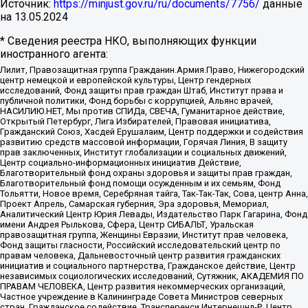
Источник:
https://minjust.gov.ru/ru/documents/7756/
данные
на
13.05.2024
* Сведения реестра НКО, выполняющих функции
иностранного агента:
Лилит, Правозащитная группа Гражданин.Армия.Право, Нижегородский
центр немецкой и европейской культуры, Центр гендерных
исследований, Фонд защиты прав граждан Штаб, Институт права и
публичной политики, Фонд борьбы с коррупцией, Альянс врачей,
НАСИЛИЮ.НЕТ, Мы против СПИДа, СВЕЧА, Гуманитарное действие,
Открытый Петербург, Лига Избирателей, Правовая инициатива,
Гражданский Союз, Хасдей Ерушалаим, Центр поддержки и содействия
развитию средств массовой информации, Горячая Линия, В защиту
прав заключенных, Институт глобализации и социальных движений,
Центр социально-информационных инициатив Действие,
Благотворительный фонд охраны здоровья и защиты прав граждан,
Благотворительный фонд помощи осужденным и их семьям, Фонд
Тольятти, Новое время, Серебряная тайга, Так-Так-Так, Сова, центр Анна,
Проект Апрель, Самарская губерния, Эра здоровья, Мемориал,
Аналитический Центр Юрия Левады, Издательство Парк Гагарина, Фонд
имени Андрея Рылькова, Сфера, Центр СИБАЛЬТ, Уральская
правозащитная группа, Женщины Евразии, Институт прав человека,
Фонд защиты гласности, Российский исследовательский центр по
правам человека, Дальневосточный центр развития гражданских
инициатив и социального партнерства, Гражданское действие, Центр
независимых социологических исследований, Сутяжник, АКАДЕМИЯ ПО
ПРАВАМ ЧЕЛОВЕКА, Центр развития некоммерческих организаций,
Частное учреждение в Калининграде Совета Министров северных
стран, Гражданское содействие, Трансперенси Интернешнл-Р, Центр