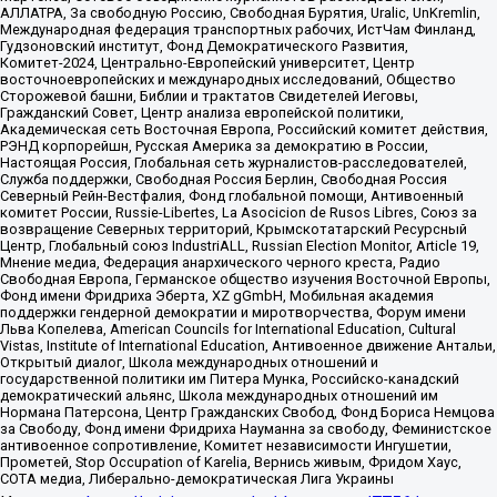
АЛЛАТРА, За свободную Россию, Свободная Бурятия, Uralic, UnKremlin,
Международная федерация транспортных рабочих, ИстЧам Финланд,
Гудзоновский институт, Фонд Демократического Развития,
Комитет-2024, Центрально-Европейский университет, Центр
восточноевропейских и международных исследований, Общество
Сторожевой башни, Библии и трактатов Свидетелей Иеговы,
Гражданский Совет, Центр анализа европейской политики,
Академическая сеть Восточная Европа, Российский комитет действия,
РЭНД корпорейшн, Русская Америка за демократию в России,
Настоящая Россия, Глобальная сеть журналистов-расследователей,
Служба поддержки, Свободная Россия Берлин, Свободная Россия
Северный Рейн-Вестфалия, Фонд глобальной помощи, Антивоенный
комитет России, Russie-Libertes, La Asocicion de Rusos Libres, Союз за
возвращение Северных территорий, Крымскотатарский Ресурсный
Центр, Глобальный союз IndustriALL, Russian Election Monitor, Article 19,
Мнение медиа, Федерация анархического черного креста, Радио
Свободная Европа, Германское общество изучения Восточной Европы,
Фонд имени Фридриха Эберта, XZ gGmbH, Мобильная академия
поддержки гендерной демократии и миротворчества, Форум имени
Льва Копелева, American Councils for International Education, Cultural
Vistas, Institute of International Education, Антивоенное движение Антальи,
Открытый диалог, Школа международных отношений и
государственной политики им Питера Мунка, Российско-канадский
демократический альянс, Школа международных отношений им
Нормана Патерсона, Центр Гражданских Свобод, Фонд Бориса Немцова
за Свободу, Фонд имени Фридриха Науманна за свободу, Феминистское
антивоенное сопротивление, Комитет независимости Ингушетии,
Прометей, Stop Occupation of Karelia, Вернись живым, Фридом Хаус,
СОТА медиа, Либерально-демократическая Лига Украины