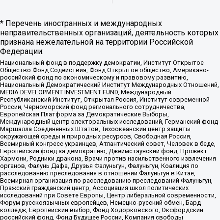
* Перечень иностранных и международных
неправительственных организаций, деятельность которых
признана нежелательной на территории Российской
Федерации:
Национальный фонд в поддержку демократии, Институт Открытое
Общество Фонд Содействия, Фонд Открытое общество, Американо-
российский фонд по экономическому и правовому развитию,
Национальный Демократический Институт Международных Отношений,
MEDIA DEVELOPMENT INVESTMENT FUND, Международный
Республиканский Институт, Открытая Россия, Институт современной
России, Черноморский фонд регионального сотрудничества,
Европейская Платформа за Демократические Выборы,
Международный центр электоральных исследований, Германский фонд
Маршалла Соединенных Штатов, Тихоокеанский центр защиты
окружающей среды и природных ресурсов, Свободная Россия,
Всемирный конгресс украинцев, Атлантический совет, Человек в беде,
Европейский фонд за демократию, Джеймстаунский фонд, Прожект
Хармони, Родники дракона, Врачи против насильственного извлечения
органов, Фалунь Дафа, Друзья Фалуньгун, Фалуньгун, Коалиция по
расследованию преследования в отношении Фалуньгун в Китае,
Всемирная организация по расследованию преследований Фалуньгун,
Пражский гражданский центр, Ассоциация школ политических
исследований при Совете Европы, Центр либеральной современности,
Форум русскоязычных европейцев, Немецко-русский обмен, Бард
колледж, Европейский выбор, Фонд Ходорковского, Оксфордский
российский фонд, Фонд Будущее России, Компания свободы