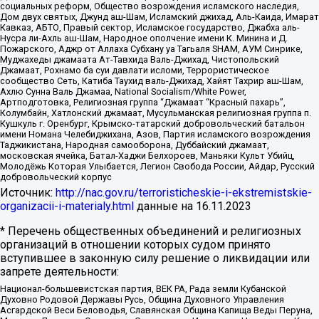
социальных реформ, Общество возрождения исламского наследия,
Дом двух святых, Джунд аш-Шам, Исламский джихад, Аль-Каида, Имарат
Кавказ, АБТО, Правый сектор, Исламское государство, Джабха аль-
Нусра ли-Ахль аш-Шам, Народное ополчение имени К. Минина и Д.
Пожарского, Аджр от Аллаха Субхану уа Тагьаля SHAM, АУМ Синрике,
Муджахеды джамаата Ат-Тавхида Валь-Джихад, Чистопольский
Джамаат, Рохнамо ба суи давлати исломи, Террористическое
сообщество Сеть, Катиба Таухид валь-Джихад, Хайят Тахрир аш-Шам,
Ахлю Сунна Валь Джамаа, National Socialism/White Power,
Артподготовка, Религиозная группа “Джамаат “Красный пахарь”,
Колумбайн, Хатлонский джамаат, Мусульманская религиозная группа п.
Кушкуль г. Оренбург, Крымско-татарский добровольческий батальон
имени Номана Челебиджихана, Азов, Партия исламского возрождения
Таджикистана, Народная самооборона, Дуббайский джамаат,
московская ячейка, Батал-Хаджи Белхороев, Маньяки Культ Убийц,
Молодёжь Которая Улыбается, Легион Свобода России, Айдар, Русский
добровольческий корпус
Источник:
http://nac.gov.ru/terroristicheskie-i-ekstremistskie-
organizacii-i-materialy.html
данные на
16.11.2023
* Перечень общественных объединений и религиозных
организаций в отношении которых судом принято
вступившее в законную силу решение о ликвидации или
запрете деятельности:
Национал-большевистская партия, ВЕК РА, Рада земли Кубанской
Духовно Родовой Державы Русь, Община Духовного Управления
Асгардской Веси Беловодья, Славянская Община Капища Веды Перуна,