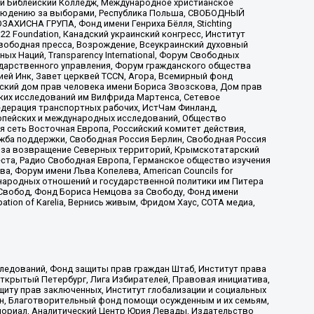
ый Библейский Колледж, Международное христианское
аблюдению за выборами, Республика Польша, СВОБОДНЫЙ
АХИСНА ГРУПА, Фонд имени Генриха Бёлля, Stichting
t 22 Foundation, Канадский украинский конгресс, Институт
вободная пресса, Возрождение, Всеукраинский духовный
х Наций, Transparеncy International, Форум Свободных
ударственного управления, Форум гражданского общества
ией Инк, Завет церквей TCCN, Агора, Всемирный фонд
сский дом прав человека имени Бориса Звозскова, Дом прав
ских исследований им Вилфрида Мартенса, Сетевое
едерация транспортных рабочих, ИстЧам Финланд,
ропейских и международных исследований, Общество
я сеть Восточная Европа, Российский комитет действия,
жба поддержки, Свободная Россия Берлин, Свободная Россия
оюз за возвращение Северных территорий, Крымскотатарский
 креста, Радио Свободная Европа, Германское общество изучения
 Форум имени Льва Копелева, American Councils for
международных отношений и государственной политики им Питера
Свобод, Фонд Бориса Немцова за Свободу, Фонд имени
ion of Karelia, Вернись живым, Фридом Хаус, СОТА медиа,
ледований, Фонд защиты прав граждан Штаб, Институт права
Открытый Петербург, Лига Избирателей, Правовая инициатива,
иту прав заключенных, Институт глобализации и социальных
н, Благотворительный фонд помощи осужденным и их семьям,
Мемориал, Аналитический Центр Юрия Левады, Издательство