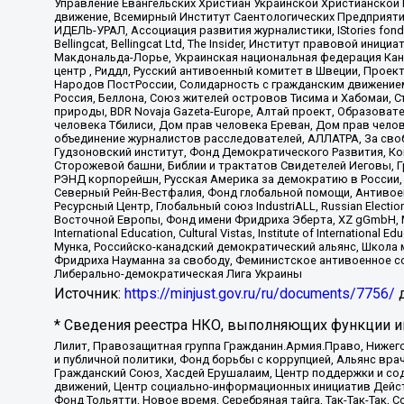
Управление Евангельских Христиан Украинской Христианской
движение, Всемирный Институт Саентологических Предприяти
ИДЕЛЬ-УРАЛ, Ассоциация развития журналистики, IStories fo
Bellingcat, Bellingcat Ltd, The Insider, Институт правовой ин
Макдональда-Лорье, Украинская национальная федерация Кан
центр , Риддл, Русский антивоенный комитет в Швеции, Проект
Народов ПостРоссии, Солидарность с гражданским движением 
Россия, Беллона, Союз жителей островов Тисима и Хабомаи, 
природы, BDR Novaja Gazeta-Europe, Алтай проект, Образова
человека Тбилиси, Дом прав человека Ереван, Дом прав челов
объединение журналистов расследователей, АЛЛАТРА, За своб
Гудзоновский институт, Фонд Демократического Развития, К
Сторожевой башни, Библии и трактатов Свидетелей Иеговы, Г
РЭНД корпорейшн, Русская Америка за демократию в России, 
Северный Рейн-Вестфалия, Фонд глобальной помощи, Антивоенн
Ресурсный Центр, Глобальный союз IndustriALL, Russian Electi
Восточной Европы, Фонд имени Фридриха Эберта, XZ gGmbH, М
International Education, Cultural Vistas, Institute of Intern
Мунка, Российско-канадский демократический альянс, Школа
Фридриха Науманна за свободу, Феминистское антивоенное соп
Либерально-демократическая Лига Украины
Источник:
https://minjust.gov.ru/ru/documents/7756/
д
* Сведения реестра НКО, выполняющих функции ин
Лилит, Правозащитная группа Гражданин.Армия.Право, Нижего
и публичной политики, Фонд борьбы с коррупцией, Альянс вр
Гражданский Союз, Хасдей Ерушалаим, Центр поддержки и сод
движений, Центр социально-информационных инициатив Дейс
Фонд Тольятти, Новое время, Серебряная тайга, Так-Так-Так,