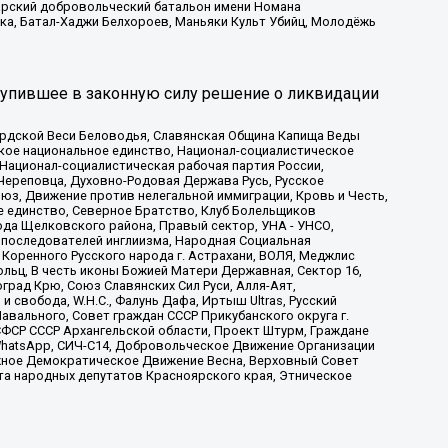
атарский добровольческий батальон имени Номана
ка, Батал-Хаджи Белхороев, Маньяки Культ Убийц, Молодёжь
тупившее в законную силу решение о ликвидации
ардской Веси Беловодья, Славянская Община Капища Веды
ское национальное единство, Национал-социалистическое
 Национал-социалистическая рабочая партия России,
Череповца, Духовно-Родовая Держава Русь, Русское
з, Движение против нелегальной иммиграции, Кровь и Честь,
е единство, Северное Братство, Клуб Болельщиков
ода Щелковского района, Правый сектор, УНА - УНСО,
ие последователей инглиизма, Народная Социальная
 Коренного Русского народа г. Астрахани, ВОЛЯ, Меджлис
льц, В честь иконы Божией Матери Державная, Сектор 16,
рад Крю, Союз Славянских Сил Руси, Алля-Аят,
 свобода, W.H.С., Фалунь Дафа, Иртыш Ultras, Русский
вального, Совет граждан СССР Прикубанского округа г.
ФСР СССР Архангельской области, Проект Штурм, Граждане
, WhatsApp, СИЧ-С14, Добровольческое Движение Организации
жное Демократическое Движение Весна, Верховный Совет
та народных депутатов Красноярского края, Этническое