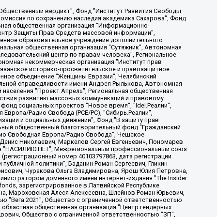
, Дальневосточное общественное движение "Маяк", Санкт-Петербургская ЛГБТ-инициативная группа "Выход", Инициативная группа ЛГБТ+ "Реверс", Алексеев Андрей Викторович, Бекбулатова Таисия Львовна, Беляев Иван Михайлович, Владыкина Елена Сергеевна, Гельман Марат Александрович, Никульшина Вероника Юрьевна, Толоконникова Надежда Андреевна, Шендерович Виктор Анатольевич, Общество с ограниченной ответственностью "Данное сообщение", Общество с ограниченной ответственностью Издательский дом "Новая глава", Айнбиндер Александра Александровна, Московский комьюнити-центр для ЛГБТ+инициатив, Благотворительный фонд развития филантропии, Deutsche Welle (Германия, Kurt-Schumacher-Strasse 3, 53113 Bonn), Борзунова Мария Михайловна, Воробьев Виктор Викторович, Голубева Анна Львовна, Константинова Алла Михайловна, Малкова Ирина Владимировна, Мурадов Мурад Абдулгалимович, Осетинская Елизавета Николаевна, Понасенков Евгений Николаевич, Ганапольский Матвей Юрьевич, Киселев Евгений Алексеевич, Борухович Ирина Григорьевна, Дремин Иван Тимофеевич, Дубровский Дмитрий Викторович, Красноярская региональная общественная организация поддержки и развития альтернативных образовательных технологий и межкультурных коммуникаций "ИНТЕРРА", Маяковская Екатерина Алексеевна, Фейгин Марк Захарович, Филимонов Андрей Викторович, Дзугкоева Регина Николаевна, Доброхотов Роман Александрович, Дудь Юрий Александрович, Елкин Сергей Владимирович, Кругликов Кирилл Игоревич, Сабунаева Мария Леонидовна, Семенов Алексей Владимирович, Шаинян Карен Багратович, Шульман Екатерина Михайловна, Асафьев Артур Валерьевич, Вахштайн Виктор Семенович, Венедиктов Алексей Алексеевич, Лушникова Екатерина Евгеньевна, Волков Леонид Михайлович, Невзоров Александр Глебович, Пархоменко Сергей Борисович, Сироткин Ярослав Николаевич, Кара-Мурза Владимир Владимирович, Баранова Наталья Владимировна, Гозман Леонид Яковлевич, Кагарлицкий Борис Юльевич, Климарев Михаил Валерьевич, Милов Владимир Станиславович, Автономная некоммерческая организация Краснодарский центр современного искусства "Типография", Моргенштерн Алишер Тагирович, Соболь Любовь Эдуардовна, Общество с ограниченной ответственностью "ЛИЗА НОРМ", Каспаров Гарри Кимович, Ходорковский Михаил Борисович, Общество с ограниченной ответственностью "Апрельские тезисы", Данилович Ирина Брониславовна, Кашин Олег Владимирович, Петров Николай Владимирович, Пивоваров Алексей Владимирович, Соколов Михаил Владимирович, Цветкова Юлия Владимировна, Чичваркин Евгений Александрович, Комитет против пыток/Команда против пыток, Общество с ограниченной ответственностью "Первый научный", Общество с ограниченной ответственностью "Вертолет и ко", Белоцерковская Вероника Борисовна, Кац Максим Евгеньевич, Лазарева Татьяна Юрьевна, Шаведдинов Руслан Табризович, Яшин Илья Валерьевич, Общество с ограниченной ответственностью "Иноагент ААВ", Алешковский Дмитрий Петрович, Альбац Евгения Марковна, Быков Дмитрий Львович, Галямина Юлия Евгеньевна, Лойко Сергей Леонидович, Мартынов Кирилл Константинович, Медведев Сергей Александрович, Крашенинников Федор Геннадиевич, Гордеева Катерина Вл