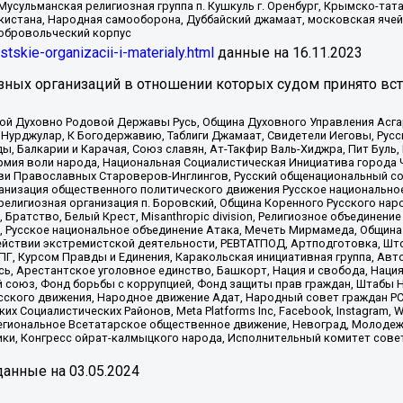
Мусульманская религиозная группа п. Кушкуль г. Оренбург, Крымско-т
кистана, Народная самооборона, Дуббайский джамаат, московская ячей
добровольческий корпус
istskie-organizacii-i-materialy.html
данные на
16.11.2023
зных организаций в отношении которых судом принято вс
ской Духовно Родовой Державы Русь, Община Духовного Управления Асг
Нурджулар, К Богодержавию, Таблиги Джамаат, Свидетели Иеговы, Рус
, Балкарии и Карачая, Союз славян, Ат-Такфир Валь-Хиджра, Пит Буль,
рмия воли народа, Национальная Социалистическая Инициатива города 
ви Православных Староверов-Инглингов, Русский общенациональный сою
ганизация общественного политического движения Русское национально
елигиозная организация п. Боровский, Община Коренного Русского нар
 Братство, Белый Крест, Misanthropic division, Религиозное объединен
е, Русское национальное объединение Атака, Мечеть Мирмамеда, Община
йствии экстремистской деятельности, РЕВТАТПОД, Артподготовка, Што
, Курсом Правды и Единения, Каракольская инициативная группа, Автог
ь, Арестантское уголовное единство, Башкорт, Нация и свобода, Нация и
союз, Фонд борьбы с коррупцией, Фонд защиты прав граждан, Штабы На
сского движения, Народное движение Адат, Народный совет граждан РС
х Социалистических Районов, Meta Platforms Inc, Facebook, Instagram
Региональное Всетатарское общественное движение, Невоград, Молоде
ки, Конгресс ойрат-калмыцкого народа, Исполнительный комитет сове
анные на
03.05.2024