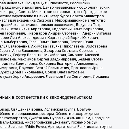
рав человека, Фонд защиты гласности, Российский
 Гражданское действие, Центр независимых социологических
ининграде Совета Министров северных стран, Гражданское
астное учреждение в Санкт-Петербурге Совета Министров
 наследия академика Сахарова, Информационное агентство
Евразийская антимонопольная ассоциация, Бедушев Петр
 Чанышева Лилия Айратовна, Сидорович Ольга Борисовна,
гей Георгиевич, Пивоваров Андрей Сергеевич, Аверин Виталий
марев Лев Александрович, Каргалицкий Борис Юльевич,
с Альбертович, Гасан Ольга Павловна, Паутов Юрий
алья Валерьевна, Акимова Татьяна Николаевна, Золотарева
аранг Анна Васильевна, Захарова Светлана Сергеевна,
дьевич, Гефтер Валентин Михайлович, Симонов Алексей
рияновна, Максимов Сергей Владимирович, Беляев Сергей
 Людмила Залмановна, Кокорина Екатерина Алексеевна,
имировна, Подузов Сергей Васильевич, Протасова Ирина
Сухих Дарья Николаевна, Орлов Олег Петрович,
отухин Борис Андреевич, Левинсон Лев Семенович, Локшина
нных в соответствии с законодательством
сар, Священная война, Исламская группа, Братья-
а, Общество социальных реформ, Общество возрождения
ое государство, Джабха аль-Нусра ли-Ахль аш-Шам, Народное
 Валь-Джихад, Чистопольский Джамаат, Рохнамо ба суи
nal Socialism/White Power, Артподготовка, Религиозная группа