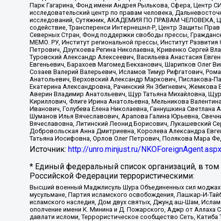
Парк Гагарина, Фонд имени Андрея Рылькова, Сфера, Центр С
исследовательский центр по правам человека, Дальневосточн
исследований, Сутяжник, АКАДЕМИЯ ПО ПРАВАМ ЧЕЛОВЕКА, Це
содействие, Трансперенси Интернешнл-Р, Центр Защиты Прав
Северных Стран, Фонд поддержки свободы прессы, Гражданск
МЕМО. РУ, Институт региональной прессы, Институт Развити
Петрович, Дзугкоева Регина Николаевна, Кривенко Сергей В
Туровский Александр Алексеевич, Васильева Анастасия Евген
Евгеньевич, Барахоев Магомед Бекханович, Шарипков Олег В
Созаев Валерий Валерьевич, Исламов Тимур Рифгатович, Рома
Анатольевич, Верховский Александр Маркович, Пислакова-Па
Екатерина Александровна, Рачинский Ян Збигневич, Жемкова 
Аверин Владимир Анатольевич, Щур Татьяна Михайловна, Щур
Кириллович, Флиге Ирина Анатольевна, Мельникова Валентин
Иванович, Голубева Елена Николаевна, Ганнушкина Светлана 
Шуманов Илья Вячеславович, Арапова Галина Юрьевна, Свечн
Вячеславовна, Литинский Леонид Борисович, Лукашевский Се
Добровольская Анна Дмитриевна, Королева Александра Евген
Татьяна Иосифовна, Орлов Олег Петрович, Полякова Мара Фе
Источник:
http://unro.minjust.ru/NKOForeignAgent.asp
* Единый федеральный список организаций, в том
Российской Федерации террористическими:
Высший военный Маджлисуль Шура Объединенных сил моджахедо
мусульмане, Партия исламского освобождения, Лашкар-И-Тай
исламского наследия, Дом двух святых, Джунд аш-Шам, Ислам
ополчение имени К. Минина и Д. Пожарского, Аджр от Аллаха 
давлати исломи, Террористическое сообщество Сеть, Катиба Та