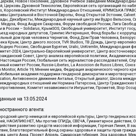
 Церкви, Новое Поколение, Духовное Учебное Заведение Международн
й, Церковь Духовной Технологии, Европейская сеть организаций по н
nds, Королевский Институт Международных Отношений, КРИМСЬКА ПРАВОЗ
ициативы Центральной и Восточной Европы, Фонд Открытой Эстонии, Calver
ады, Декабристы, Международный научный центр им Вудро Вильсона, С
 Медуза, Фонд Андрея Сахарова, Форум свободной России, Лига Свободны
в России – Solidarus, КрымSOS, Свободный университет, Институт гос
Съезд народных депутатов, Гринпис Интернешнл, Фонд борьбы с коррупц
тельный дом прав человека Чернигов, Фонд Дом Прав Человека, Белору
ека Крым, Центр дикого лосося, TVR Studios, ТВ Дождь, Центр европей
одную Россию, Свободная Бурятия, Uralic, UnKremlin, Международная ф
омитет-2024, Центрально-Европейский университет, Центр восточноев
ражданский Совет, Центр анализа европейской политики, Академическа
Настоящая Россия, Глобальная сеть журналистов-расследователей, Слу
ый комитет России, Russie-Libertes, La Asocicion de Rusos Libres, С
on Monitor, Article 19, Мнение медиа, Федерация анархического черного
обильная академия поддержки гендерной демократии и миротворчества,
ational Education, Антивоенное движение Антальи, Открытый диалог, Школа 
 международных отношений им Нормана Патерсона, Центр Гражданских 
ротивление, Комитет независимости Ингушетии, Прометей, Stop Occupat
анные на
13.05.2024
остранного агента:
родский центр немецкой и европейской культуры, Центр гендерных исс
ачей, НАСИЛИЮ.НЕТ, Мы против СПИДа, СВЕЧА, Гуманитарное действие, 
ействия развитию средств массовой информации, Горячая Линия, В защ
твие, Благотворительный фонд охраны здоровья и защиты прав гражда
 Сова, центр Анна, Проект Апрель, Самарская губерния, Эра здоровья, 