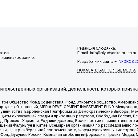
Редакция Слюдянка.
атель.
E-mail: info@slyudyanka-press.ru
и лицензированию.
Разработчик сайта –
INFOROS 2
ПОКАЗАТЬ БАННЕРНЫЕ МЕСТА
тельственных организаций, деятельность которых призна
ытое Общество Фонд Содействия, Фонд Открытое общество, Американо
родных Отношений, MEDIA DEVELOPMENT INVESTMENT FUND, Международн
рудничества, Европейская Платформа за Демократические Выборы, Ме
щиты окружающей среды и природных ресурсов, Свободная Россия, Все
, Прожект Хармони, Родники дракона, Врачи против насильственного и
шении Фалуньгун в Китае, Всемирная организация по расследованию пр
опы, Центр либеральной современности, Форум русскоязычных европей
Фонд Будущее России, Компания свободы информации, Проект Медиа, 