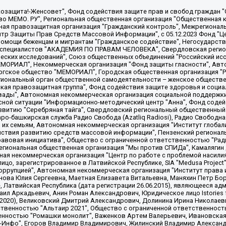
 "Мы против СПИДа", Камалягин Денис Николаевич, Маркелов Сергей Евгеньевич, Пономарев Лев Александрович, Савицкая Людмила Алексеевна, Автономная некоммерческая организация "Центр по работе с проблемой насилия "НАСИЛИЮ.НЕТ", Межрегиональный профессиональный союз работников здравоохранения "Альянс врачей", Юридическое лицо, зарегистрированное в Латвийской Республике, SIA "Medusa Project" (регистрационный номер 40103797863, дата регистрации 10.06.2014), Некоммерческая организация "Фонд по борьбе с коррупцией", Автономная некоммерческая организация "Институт права и публичной политики", Баданин Роман Сергеевич, Гликин Максим Александрович, Железнова Мария Михайловна, Лукьянова Юлия Сергеевна, Маетная Елизавета Витальевна, Маняхин Петр Борисович, Чуракова Ольга Владимировна, Ярош Юлия Петровна, Юридическое лицо "The Insider SIA", зарегистрированное в Риге, Латвийская Республика (дата регистрации 26.06.2015), являющееся администратором доменного имени интернет-издания "The Insider SIA", https://theins.ru, Постернак Алексей Евгеньевич, Рубин Михаил Аркадьевич, Анин Роман Александрович, Юридическое лицо Istories fonds, зарегистрированное в Латвийской Республике (регистрационный номер 50008295751, дата регистрации 24.02.2020), Великовский Дмитрий Александрович, Долинина Ирина Николаевна, Мароховская Алеся Алексеевна, Шлейнов Роман Юрьевич, Шмагун Олеся Валентиновна, Общество с ограниченной ответственностью "Альтаир 2021", Общество с ограниченной ответственностью "Вега 2021", Общество с ограниченной ответственностью "Главный редактор 2021", Общество с ограниченной ответственностью "Ромашки монолит", Важенков Артем Валерьевич, Ивановская областная общественная организация "Центр гендерных исследований", Гурман Юрий Альбертович, Медиапроект "ОВД-Инфо", Егоров Владимир Владимирович, Жилинский Владимир Александрович, Общество с ограниченной ответственностью "ЗП", Иванова София Юрьевна, Карезина Инна Павловна, Кильтау Екатерина Викторовна, Петров Алексей Викторович, Пискунов Сергей Евгеньевич, Смирнов Сергей Сергеевич, Тихонов Михаил Сергеевич, Общество с ограниченной ответственностью "ЖУРНАЛИСТ-ИНОСТРАННЫЙ АГЕНТ", Арапова Галина Юрьевна, Вольтская Татьяна Анатольевна, Американская компания "Mason G.E.S. Anonymous Foundation" (США), являющаяся владельцем интернет-издания https://mnews.world/, Компания "Stichting Bellingcat", зарегистрированная в Нидерландах (дата регистрации 11.07.2018), Захаров Андрей Вячеславович, Клепиковская Екатерина Дмитриевна, Общество с ограниченной ответственностью "МЕМО", Перл Роман Александрович, Симонов Евгений Алексеевич, Соловьева Елена Анатольевна, Сотников Даниил Владимирович, Сурначева Елизавета Дмитриевна, Автономная некоммерческая организация по защите прав человека и информированию населения "Якутия – Наше Мнение", Общество с ограниченной ответственностью "Москоу диджитал медиа", с 26.01.2023 Общество с ограниченной ответственностью "Чайка Белые сады", Ветошкина Валерия Валерьевна, Заговора Максим Александрович, Межрегиональное общественное движение "Российская ЛГБТ - сеть", Оленичев Максим Владимирович, Павлов Иван Юрьевич, Скворцова Елена Сергеевна, Общество с ограниченной ответственностью "Как бы инагент", Кочетков Игорь Викторович, Общество с ограниченной ответственностью "Честные выборы", Еланчик Олег Александрович, Общество с ограниченной ответственностью "Нобелевский призыв", Гималова Регина Эмилевна, Григорьев Андрей Валерьевич, Григорьева Алина Александровна, Ассоциация по содействию защите прав призывников, альтернативнослужащих и военнослужащих "Правозащитная группа "Гражданин.Армия.Право", Хисамова Регина Фаритовна, Автономная некоммерческая организация по реализации социально-правовых программ "Лилит"