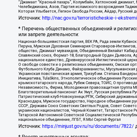
“Джамаат “Красный пахарь”, Колумбайн, Хатлонский джамаат, 
Челебиджихана, Азов, Партия исламского возрождения Таджи
Которая Улыбается, Легион Свобода России, Айдар, Русский 
Источник:
http://nac.gov.ru/terroristicheskie-i-ekstrem
* Перечень общественных объединений и религио
или запрете деятельности:
Национал-большевистская партия, ВЕК РА, Рада земли Кубан
Перуна, Мужская Духовная Семинария Староверов-Инглингов, 
общество, Джамаат мувахидов, Объединенный Вилайат Кабарды
Славянский союз, Формат-18, Благородный Орден Дьявола, А
национальное единство, Древнерусской Инглистической церк
О свободе совести и о религиозных объединениях, Омская ор
Футбольного Клуба Динамо, Файзрахманисты, Мусульманская р
Украинская повстанческая армия, Тризуб им. Степана Бандеры,
Инициатива, TulaSkins, Этнополитическое объединение Русски
крымскотатарского народа, Рубеж Севера, ТОЙС, О противоде
Независимость, Фирма, Молодежная правозащитная группа МПГ
Благотворительный пансионат Ак Умут, Русская республика Рус
Патриотический клуб-Новокузнецк/РПК, Сибирский державный 
Краснодара, Мужское государство, Народное объединение ру
СССР, Держава Союз Советских Светлых Родов, Совет Советски
украинских националистов, Черный Комитет, Татарстанское 
Татарской Автономной Советской Социалистической Республи
национальное объединение, ЛГБТ, Я.МЫ Сергей Фургал
Источник:
https://minjust.gov.ru/ru/documents/7822/
д
* Реестр иностранных агентов: