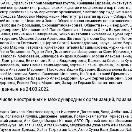
ИБАЛЬТ, Уральская правозащитная группа, Женщины Евразии, Институт п
ый центр развития гражданских инициатив и социального партнерства,
нтр развития некоммерческих организаций, Частное учреждение в Кал
 Средств Массовой Информации, Институт развития прессы - Сибирь, Ч
ий контроль, Человек и Закон, Общественная комиссия по сохранению
я Свободы Информации, Экозащита!-Женсовет, Общественный вердикт, 
ладимирович, Милославский Павел Юрьевич, Шнырова Ольга Вадимовна,
ьевна, Ривина Анна Валерьевна, Бойко Анатолий Николаевич, Дугин Сер
икторович, Мошель Ирина Ароновна, Шведов Григорий Сергеевич, Поно
нова Ольга Евгеньевна, Щаров Сергей Алексадрович, Цирульников Бори
ркер Марина Петровна, Кочеткова Татьяна Владимировна, Чуркина Нат
Елена Борисовна, Гудков Лев Дмитриевич, Илларионова Юлия Юрьевна, С
 Николай Алексеевич, Блинушов Андрей Юрьевич, Мосин Алексей Генна
а Дмитриевна, Вититинова Елена Владимировна, Баженова Светлана Куп
Алексеевна, Закс Елена Владимировна, Буртина Елена Юрьевна, Гендель
иков Анатолий Мариевич, Прохоров Вадим Юрьевич, Шахова Елена Влад
ргей Маркович, Бахмин Вячеслав Иванович, Шабад Анатолий Ефимович, 
ьевна, Смирнов Владимир Александрович, Вицин Сергей Ефимович, Зол
доровна, Резник Генри Маркович, Захаров Герман Константинович
x
данные на
24.03.2022
 числе иностранных и международных организаций, призна
в Кавказа, Конгресс народов Ичкерии и Дагестана, База, Асбат аль-Ан
ба, Исламская группа, Движение Талибан, Исламская партия Туркестан
ский джихад, Аль-Каида, Имарат Кавказ, АБТО, Правый сектор, Исламск
Субхану уа Тагьаля SHAM, АУМ Синрике, Муджахеды джамаата Ат-Тавхида
ухид валь-Джихад, Хайят Тахрир аш-Шам, Ахлю Сунна Валь Джамаа, Natio