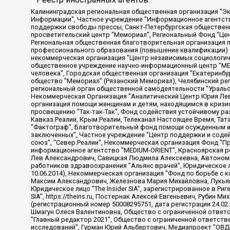
Калининградская региональная общественная организация "Экозащита!-Женсовет", Фонд содействия защите прав и свобод граждан "Общественный вердикт", Фонд "Институт Развития Свободы Информации", Частное учреждение "Информационное агентство МЕМО. РУ", Региональная общественная организация "Общественная комиссия по сохранению наследия академика Сахарова", Фонд поддержки свободы прессы, Санкт-Петербургская общественная правозащитная организация "Гражданский контроль", Межрегиональная общественная организация "Информационно-просветительский центр "Мемориал", Региональный Фонд "Центр Защиты Прав Средств Массовой Информации", с 05.12.2023 Фонд "Центр Защиты Прав Средств массовой информации", Региональная общественная благотворительная организация помощи беженцам и мигрантам "Гражданское содействие", Негосударственное образовательное учреждение дополнительного профессионального образования (повышение квалификации) специалистов "АКАДЕМИЯ ПО ПРАВАМ ЧЕЛОВЕКА", Свердловская региональная общественная организация "Сутяжник", Автономная некоммерческая организация "Центр независимых социологических исследований", Союз общественных объединений "Российский исследовательский центр по правам человека", Региональное общественное учреждение научно-информационный центр "МЕМОРИАЛ", Некоммерческая организация "Фонд защиты гласности", Автономная некоммерческая организация "Институт прав человека", Городская общественная организация "Екатеринбургское общество "МЕМОРИАЛ", Городская общественная организация "Рязанское историко-просветительское и правозащитное общество "Мемориал" (Рязанский Мемориал), Челябинский региональный орган общественной самодеятельности – женское общественное объединение "Женщины Евразии", Челябинский региональный орган общественной самодеятельности "Уральская правозащитная группа", Фонд содействия защите здоровья и социальной справедливости имени Андрея Рылькова, Автономная Некоммерческая Организация "Аналитический Центр Юрия Левады", Автономная некоммерческая организация социальной поддержки населения "Проект Апрель", Региональная общественная организация помощи женщинам и детям, находящимся в кризисной ситуации "Информационно-методический центр "Анна", Фонд содействия развитию массовых коммуникаций и правовому просвещению "Так-так-Так", Фонд содействия устойчивому развитию "Серебряная тайга", Свердловский региональный общественный фонд социальных проектов "Новое время", "Idel.Реалии", Кавказ.Реалии, Крым.Реалии, Телеканал Настоящее Время, Татаро-башкирская служба Радио Свобода (Azatliq Radiosi), Радио Свободная Европа/Радио Свобода (PCE/PC), "Сибирь.Реалии", "Фактограф", Благотворительный фонд помощи осужденным и их семьям, Автономная некоммерческая организация "Институт глобализации и социальных движений", Фонд "В защиту прав заключенных", Частное учреждение "Центр поддержки и содействия развитию средств массовой информации", Пензенский региональный общественный благотворительный фонд "Гражданский союз", "Север.Реалии", Некоммерческая организация Фонд "Правовая инициатива", Общество с ограниченной ответственностью "Радио Свободная Европа/Радио Свобода", Чешское информационное агентство "MEDIUM-ORIENT", Красноярская региональная общественная организация