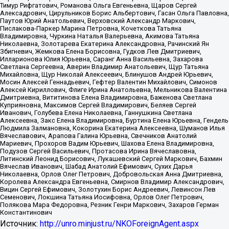
Тимур Рифгатович, Романова Ольга Евгеньевна, Щаров Сергей
Алексадрович, Цирульников Борис Альбертович, Гасан Ольга Павловна,
Паутов Юрий Анатольевич, Верховский Александр Маркович,
Пислакова-Паркер Марина Петровна, Кочеткова Татьяна
Владимировна, Чуркина Наталья Валерьевна, Акимова Татьяна
Николаевна, Золотарева Екатерина Александровна, Рачинский Ян
Збигневич, Жемкова Елена Борисовна, Гудков Лев Дмитриевич,
Илларионова Юлия Юрьевна, Саранг Анна Васильевна, Захарова
Светлана Сергеевна, Аверин Владимир Анатольевич, Щур Татьяна
Михайловна, Щур Николай Алексеевич, Блинушов Андрей Юрьевич,
Мосин Алексей Геннадьевич, Гефтер Валентин Михайлович, Симонов
Алексей Кириллович, Флиге Ирина Анатольевна, Мельникова Валентина
Дмитриевна, Вититинова Елена Владимировна, Баженова Светлана
Куприяновна, Максимов Сергей Владимирович, Беляев Сергей
Иванович, Голубева Елена Николаевна, Ганнушкина Светлана
Алексеевна, Закс Елена Владимировна, Буртина Елена Юрьевна, Гендель
Людмила Залмановна, Кокорина Екатерина Алексеевна, Шуманов Илья
Вячеславович, Арапова Галина Юрьевна, Свечников Анатолий
Мариевич, Прохоров Вадим Юрьевич, Шахова Елена Владимировна,
Подузов Сергей Васильевич, Протасова Ирина Вячеславовна,
Литинский Леонид Борисович, Лукашевский Сергей Маркович, Бахмин
Вячеслав Иванович, Шабад Анатолий Ефимович, Сухих Дарья
Николаевна, Орлов Олег Петрович, Добровольская Анна Дмитриевна,
Королева Александра Евгеньевна, Смирнов Владимир Александрович,
Вицин Сергей Ефимович, Золотухин Борис Андреевич, Левинсон Лев
Семенович, Локшина Татьяна Иосифовна, Орлов Олег Петрович,
Полякова Мара Федоровна, Резник Генри Маркович, Захаров Герман
Константинович
Источник:
http://unro.minjust.ru/NKOForeignAgent.aspx