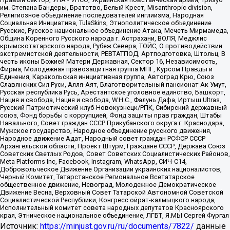
им. Степана Бандеры, Братство, Белый Крест, Misanthropic division,
Религиозное объединение последователей инглиизма, Народная
Социальная Инициатива, TulaSkins, Этнополитическое объединение
Русские, Русское национальное объединение Атака, Мечеть Мирмамеда,
Община Коренного Русского народа г. Астрахани, ВОЛЯ, Меджлис
крымскотатарского народа, Рубеж Севера, ТОЙС, О противодействии
экстремистской деятельности, РЕВТАТПОД, Артподготовка, Штольц, В
честь иконы Божией Матери Державная, Сектор 16, Независимость,
Фирма, Молодежная правозащитная группа МПГ, Курсом Правды и
Единения, Каракольская инициативная группа, Автоград Крю, Союз
Славянских Сил Руси, Алля-Аят, Благотворительный пансионат Ак Умут,
Русская республика Русь, Арестантское уголовное единство, Башкорт,
Нация и свобода, Нация и свобода, W.H.С., Фалунь Дафа, Иртыш Ultras,
Русский Патриотический клуб-Новокузнецк/РПК, Сибирский державный
союз, Фонд борьбы с коррупцией, Фонд защиты прав граждан, Штабы
Навального, Совет граждан СССР Прикубанского округа г. Краснодара,
Мужское государство, Народное объединение русского движения,
Народное движение Адат, Народный совет граждан РСФСР СССР
Архангельской области, Проект Штурм, Граждане СССР, Держава Союз
Советских Светлых Родов, Совет Советских Социалистических Районов,
Meta Platforms Inc, Facebook, Instagram, WhatsApp, СИЧ-С14,
Добровольческое Движение Организации украинских националистов,
Черный Комитет, Татарстанское Региональное Всетатарское
общественное движение, Невоград, Молодежное Демократическое
Движение Весна, Верховный Совет Татарской Автономной Советской
Социалистической Республики, Конгресс ойрат-калмыцкого народа,
Исполнительный комитет совета народных депутатов Красноярского
края, Этническое национальное объединение, ЛГБТ, Я.МЫ Сергей Фургал
Источник:
https://minjust.gov.ru/ru/documents/7822/
данные