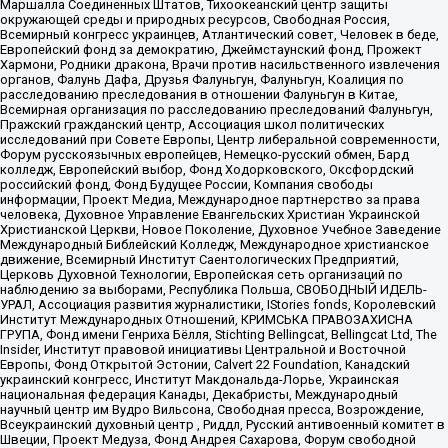
Маршалла Соединенных Штатов, Тихоокеанский центр защиты
окружающей среды и природных ресурсов, Свободная Россия,
Всемирный конгресс украинцев, Атлантический совет, Человек в беде,
Европейский фонд за демократию, Джеймстаунский фонд, Прожект
Хармони, Родники дракона, Врачи против насильственного извлечения
органов, Фалунь Дафа, Друзья Фалуньгун, Фалуньгун, Коалиция по
расследованию преследования в отношении Фалуньгун в Китае,
Всемирная организация по расследованию преследований Фалуньгун,
Пражский гражданский центр, Ассоциация школ политических
исследований при Совете Европы, Центр либеральной современности,
Форум русскоязычных европейцев, Немецко-русский обмен, Бард
колледж, Европейский выбор, Фонд Ходорковского, Оксфордский
российский фонд, Фонд Будущее России, Компания свободы
информации, Проект Медиа, Международное партнерство за права
человека, Духовное Управление Евангельских Христиан Украинской
Христианской Церкви, Новое Поколение, Духовное Учебное Заведение
Международный Библейский Колледж, Международное христианское
движение, Всемирный Институт Саентологических Предприятий,
Церковь Духовной Технологии, Европейская сеть организаций по
наблюдению за выборами, Республика Польша, СВОБОДНЫЙ ИДЕЛЬ-
УРАЛ, Ассоциация развития журналистики, IStories fonds, Королевский
Институт Международных Отношений, КРИМСЬКА ПРАВОЗАХИСНА
ГРУПА, Фонд имени Генриха Бёлля, Stichting Bellingcat, Bellingcat Ltd, The
Insider, Институт правовой инициативы Центральной и Восточной
Европы, Фонд Открытой Эстонии, Calvert 22 Foundation, Канадский
украинский конгресс, Институт Макдональда-Лорье, Украинская
национальная федерация Канады, Декабристы, Международный
научный центр им Вудро Вильсона, Свободная пресса, Возрождение,
Всеукраинский духовный центр , Риддл, Русский антивоенный комитет в
Швеции, Проект Медуза, Фонд Андрея Сахарова, Форум свободной