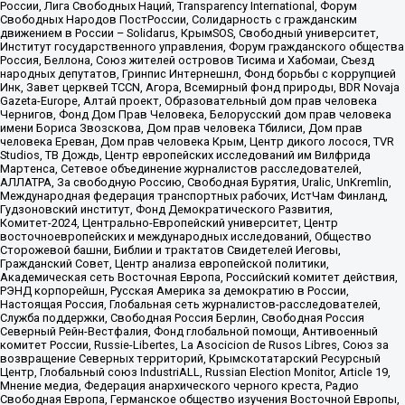
России, Лига Свободных Наций, Transparеncy International, Форум
Свободных Народов ПостРоссии, Солидарность с гражданским
движением в России – Solidarus, КрымSOS, Свободный университет,
Институт государственного управления, Форум гражданского общества
Россия, Беллона, Союз жителей островов Тисима и Хабомаи, Съезд
народных депутатов, Гринпис Интернешнл, Фонд борьбы с коррупцией
Инк, Завет церквей TCCN, Агора, Всемирный фонд природы, BDR Novaja
Gazeta-Europe, Алтай проект, Образовательный дом прав человека
Чернигов, Фонд Дом Прав Человека, Белорусский дом прав человека
имени Бориса Звозскова, Дом прав человека Тбилиси, Дом прав
человека Ереван, Дом прав человека Крым, Центр дикого лосося, TVR
Studios, ТВ Дождь, Центр европейских исследований им Вилфрида
Мартенса, Сетевое объединение журналистов расследователей,
АЛЛАТРА, За свободную Россию, Свободная Бурятия, Uralic, UnKremlin,
Международная федерация транспортных рабочих, ИстЧам Финланд,
Гудзоновский институт, Фонд Демократического Развития,
Комитет-2024, Центрально-Европейский университет, Центр
восточноевропейских и международных исследований, Общество
Сторожевой башни, Библии и трактатов Свидетелей Иеговы,
Гражданский Совет, Центр анализа европейской политики,
Академическая сеть Восточная Европа, Российский комитет действия,
РЭНД корпорейшн, Русская Америка за демократию в России,
Настоящая Россия, Глобальная сеть журналистов-расследователей,
Служба поддержки, Свободная Россия Берлин, Свободная Россия
Северный Рейн-Вестфалия, Фонд глобальной помощи, Антивоенный
комитет России, Russie-Libertes, La Asocicion de Rusos Libres, Союз за
возвращение Северных территорий, Крымскотатарский Ресурсный
Центр, Глобальный союз IndustriALL, Russian Election Monitor, Article 19,
Мнение медиа, Федерация анархического черного креста, Радио
Свободная Европа, Германское общество изучения Восточной Европы,