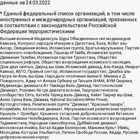
данные на
24.03.2022
* Единый федеральный список организаций, в том числе
иностранных и международных организаций, признанных
в соответствии с законодательством Российской
Федерации террористическими:
Высший военный Маджлисуль Шура Объединенных сил моджахедов
Кавказа, Конгресс народов Ичкерии и Дагестана, База, Асбат аль-
Ансар, Священная война, Исламская группа, Братья-мусульмане, Партия
исламского освобождения, Лашкар-И-Тайба, Исламская группа,
Движение Талибан, Исламская партия Туркестана, Общество
социальных реформ, Общество возрождения исламского наследия,
Дом двух святых, Джунд аш-Шам, Исламский джихад, Аль-Каида, Имарат
Кавказ, АБТО, Правый сектор, Исламское государство, Джабха аль-
Нусра ли-Ахль аш-Шам, Народное ополчение имени К. Минина и Д.
Пожарского, Аджр от Аллаха Субхану уа Тагьаля SHAM, АУМ Синрике,
Муджахеды джамаата Ат-Тавхида Валь-Джихад, Чистопольский
Джамаат, Рохнамо ба суи давлати исломи, Террористическое
сообщество Сеть, Катиба Таухид валь-Джихад, Хайят Тахрир аш-Шам,
Ахлю Сунна Валь Джамаа, National Socialism/White Power,
Артподготовка, Религиозная группа “Джамаат “Красный пахарь”,
Колумбайн, Хатлонский джамаат, Мусульманская религиозная группа п.
Кушкуль г. Оренбург, Крымско-татарский добровольческий батальон
имени Номана Челебиджихана, Азов, Партия исламского возрождения
Таджикистана, Народная самооборона, Дуббайский джамаат,
московская ячейка, Батал-Хаджи Белхороев, Маньяки Культ Убийц,
Молодёжь Которая Улыбается, Легион Свобода России, Айдар, Русский
добровольческий корпус