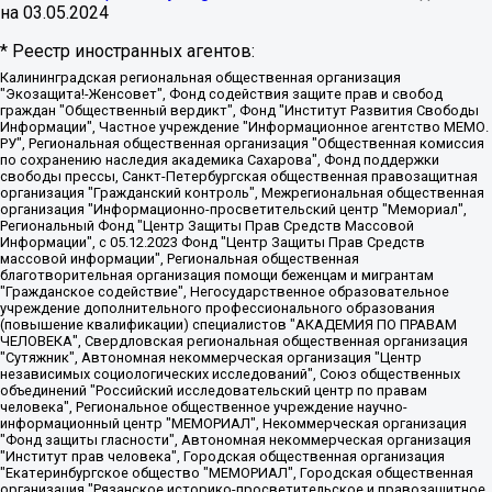
на
03.05.2024
* Реестр иностранных агентов:
Калининградская региональная общественная организация "Экозащита!-Женсовет", Фонд содействия защите прав и свобод граждан "Общественный вердикт", Фонд "Институт Развития Свободы Информации", Частное учреждение "Информационное агентство МЕМО. РУ", Региональная общественная организация "Общественная комиссия по сохранению наследия академика Сахарова", Фонд поддержки свободы прессы, Санкт-Петербургская общественная правозащитная организация "Гражданский контроль", Межрегиональная общественная организация "Информационно-просветительский центр "Мемориал", Региональный Фонд "Центр Защиты Прав Средств Массовой Информации", с 05.12.2023 Фонд "Центр Защиты Прав Средств массовой информации", Региональная общественная благотворительная организация помощи беженцам и мигрантам "Гражданское содействие", Негосударственное образовательное учреждение дополнительного профессионального образования (повышение квалификации) специалистов "АКАДЕМИЯ ПО ПРАВАМ ЧЕЛОВЕКА", Свердловская региональная общественная организация "Сутяжник", Автономная некоммерческая организация "Центр независимых социологических исследований", Союз общественных объединений "Российский исследовательский центр по правам человека", Региональное общественное учреждение научно-информационный центр "МЕМОРИАЛ", Некоммерческая организация "Фонд защиты гласности", Автономная некоммерческая организация "Институт прав человека", Городская общественная организация "Екатеринбургское общество "МЕМОРИАЛ", Городская общественная организация "Рязанское историко-просветительское и правозащитное общество "Мемориал" (Рязанский Мемориал), Челябинский региональный орган общественной самодеятельности – женское общественное объединение "Женщины Евразии", Челябинский региональный орган общественной самодеятельности "Уральская правозащитная группа", Фонд содействия защите здоровья и социальной справедливости имени Андрея Рылькова, Автономная Некоммерческая Организация "Аналитический Центр Юрия Левады", Автономная некоммерческая организация социальной поддержки населения "Проект Апрель", Региональная общественная организация помощи женщинам и детям, находящимся в кризисной ситуации "Информационно-методический центр "Анна", Фонд содействия развитию массовых коммуникаций и правовому просвещению "Так-так-Так", Фонд содействия устойчивому развитию "Серебряная тайга", Свердловский региональный общественный фонд социальных проектов "Новое время", "Idel.Реалии", Кавказ.Реалии, Крым.Реалии, Телеканал Настоящее Время, Татаро-башкирская служба Радио Свобода (Azatliq Radiosi), Радио Свободная Европа/Радио Свобода (PCE/PC), "Сибирь.Реалии", "Фактограф", Благотворительный фонд помощи осужденным и их семьям, Автономная некоммерческая организация "Институт глобализации и социальных движений", Фонд "В защиту прав заключенных", Частное учреждение "Центр поддержки и содействия развитию средств массовой информации", Пензенский региональный общественный благотворительный фонд "Гражданский союз", "Север.Реалии", Некоммерческая организация Фонд "Правовая инициатива", Общество с ограниченной ответственностью "Радио Свободная Европа/Радио Свобода", Чешское информационное агентство "MEDIUM-ORIENT", Красноярская региональная общественная организация "Мы против СПИДа", Камалягин Денис Николаевич, Маркелов Сергей Евгеньевич, Пономарев Лев Александрович, Савицкая Людмила Алексеевна, Автономная некоммерческая организация "Центр по работе с проблемой насилия "НАСИЛИЮ.НЕТ", Межрегиональный профессиональный союз работников здравоохранения "Альянс врачей", Юридическое лицо, зарегистрированное в Латвийской Республике, SIA "Medusa Project" (регистрационный номер 40103797863, дата регистрации 10.06.2014), Некоммерческая организация "Фонд по борьбе с коррупцией", Автономная некоммерческая организация "Институт права и публичной политики", Баданин Роман Сергеевич, Гликин Максим Александрович, Железнова Мария Михайловна, Лукьянова Юлия Сергеевна, Маетная Елизавета Витальевна, Маняхин Петр Борисович, Чуракова Ольга Владимировна, Ярош Юлия Петровна, Юридическое лицо "The Insider SIA", зарегистрированное в Риге, Латвийская Республика (дата регистрации 26.06.2015), являющееся администратором доменного имени интернет-издания "The Insider SIA", https://theins.ru, Постернак Алексей Евгеньевич, Рубин Михаил Аркадьевич, Анин Роман Александрович, Юридическое лицо Istories fonds, зарегистрированное в Латвийской Республике (регистрационный номер 50008295751, дата регистрации 24.02.2020), Великовский Дмитрий Александрович, Долинина Ирина Николаевна, Мароховская Алеся Алексеевна, Шлейнов Роман Юрьевич, Шмагун Олеся Валентиновна, Общество с ограниченной ответственностью "Альтаир 2021", Общество с ограниченной ответственностью "Вега 2021", Общество с ограниченной ответственностью "Главный редактор 2021", Общество с ограниченной ответственностью "Ромашки монолит", Важенков Артем Валерьевич, Ивановская областная общественная организация "Центр гендерных исследований", Гурман Юрий Альбертович, Медиапроект "ОВД-Инфо", Егоров Владимир Владимирович, Жилинский Владимир Александрович, Общество с ограниченной ответственностью "ЗП", Иванова София Юрьевна, Карезина Инна Павловна, Кильтау Екатерина Викторовна, Петров Алексей Викторович, Пискунов Сергей Евгеньевич, Смирнов Сергей Сергеевич, Тихонов Михаил Сергеевич, Общество с ограниченной ответственностью "ЖУРНАЛИСТ-ИНОСТРАННЫЙ АГЕНТ", Арапова Галина Юрьевна, Вольтская Татьяна Анатольевна, Американская компания "Mason G.E.S. Anonymous Foundation" (США), являющаяся владельцем интернет-издания https://mnews.world/, Компания "Stichting Bellingcat", зарегистрированная в Нидерландах (дата регистрации 11.07.2018), Захаров Андрей Вячеславович, Клепиковская Екатерина Дмитриевна, Общество с ограниченной ответственностью "МЕМО", Перл Роман Александрович, Симонов Евгений Алексеевич, Соловьева Елена Анатольевна, Сотников Даниил Владимирович, Сурначева Елизавета Дмитриевна, Автономная некоммерческая организация по защите прав человека и информированию населения "Якутия – Наше Мнение", Общество с ограниченной ответственностью "Москоу диджитал медиа", с 26.01.2023 Общество с ограниченной ответственностью "Чайка Белые сады", Ветошкина Валерия Валерьевна, Заговора Максим Александрович, Межрегиональное общественное движение "Российская ЛГБТ - сеть", Оленичев Максим Владимирович, Павлов Иван Юрьевич, Скворцова Елена Сергеевна, Общество с ограниченной ответственностью "Как бы инагент", Кочетков Игорь Викторович, Общество с ограниченной ответственностью "Честные выборы", Еланчик Олег Александрович, Общество с ограниченной ответственностью "Нобелевский призыв", Гималова Регина Эмилевна, Григорьев Андрей Валерьевич, Григорьева Алина Александровна, Ассоциация по содействию защите прав призывников, альтернативнослужащих и военнослужащих "Правозащитная группа "Гражданин.Армия.Право", Хисамова Регина Фаритовна, Автономная некоммерческая организация по реализации социально-правовых программ "Лилит", Дальневосточное общественное движение "Маяк", Санкт-Петербургская ЛГБТ-инициативная группа "Выход", Инициативная группа ЛГБТ+ "Реверс", Алексеев Андрей Викторович, Бекбулатова Таисия Львовна, Беляев Иван Михайлович, Владыкина Елена Сергеевна, Гельман Марат Александрович, Никульшина Вероника Юрьевна, Толоконникова Надежда Андреевна, Шендерович Виктор Анатольевич, Общество с ограниченной ответственностью "Данное сообщение", Общество с ограниченной ответственностью Издательский дом "Новая глава", Айнбиндер Александра Александровна, Московский комьюнити-центр для ЛГБТ+инициатив, Благотворительный фонд развития филантропии, Deutsche Welle (Германия, Kurt-Schumacher-Strasse 3, 53113 Bonn), Борзунова Мария Михайловна, Воробьев Виктор Викторович, Голубева Анна Львовна, Константинова Алла Михайловна, Малкова Ирина Владимировна, Мурадов Мурад Абдулгалимович, Осетинская Елизавета Николаевна, Понасенков Евгений Николаевич, Ганапольский Матвей Юрьевич, Киселев Евгений Алексеевич, Борухович Ирина Григорьевна, Дремин Иван Тимофеевич, Дубровский Дмитрий Викторович, Красноярская региональная общественная организация поддержки и развития альтернативных образовательных технологий и межкультурных коммуникаций "ИНТЕРРА", Маяковская Екатерина Алексеевна, Фейгин Марк Захарович, Филимонов Андрей Викторович, Дзугкоева Регина Николаевна, Доброхотов Роман Александрович, Дудь Юрий Александрович, Елкин Сергей Владимирович, Кругликов Кирилл Игоревич, Сабунаева Мария Леонидовна, Семенов Алексей Владимирович, Шаинян Карен Багратович, Шульман Екатерина Михайловна, Асафьев Артур Валерьевич, Вахштайн Виктор Семенович, Венедиктов Алексей Алексеевич, Лушникова Екатерина Евгеньевна, Волков Леонид Михайлович, Невзоров Александр Глебович, Пархоменко Сергей Борисович, Сироткин Ярослав Николаевич, Кара-Мурза Владимир Владимирович, Баранова Наталья Владимировна, Гозман Леонид Яковлевич, Кагарлицкий Борис Юльевич, Климарев Михаил Валерьевич, Милов Владимир Станиславович, Автономная некоммерческая организация Краснодарский центр современного искусства "Типография", Моргенштерн Алишер Тагирович, Соболь Любовь Эдуардовна, Общество с ограниченной ответственностью "ЛИЗА НОРМ", Каспаров Гарри Кимович, Ходорковский Михаил Борисович, Общество с ограниченной ответственностью "Апрельские тезисы", Данилович Ирина Брониславовна, Кашин Олег Владимирович, Петров Николай Владимирович, Пивоваров Алексей Владимирович, Соколов Михаил Владимирович, Цветкова Юлия Владимировна, Чичваркин Евгений Александрович, Комитет против пыток/Команда против пыток, Общество с ограниченной ответственностью "Первый научный", Общество с ограниченной ответственностью "Вертолет и ко", Белоцерковская Вероника Борисовна, Кац Максим Евгеньевич, Лазарева Татьяна Юрьевна, Шаведдинов Руслан Табризович, Яшин Илья Валерьевич, Общество с ограниченной ответственностью "Иноагент ААВ", Алешковский Дмитрий Петрович, Альбац Евгения Марковна, Быков Дмитрий Львович, Галямина Юлия Евгеньевна, Лойко Сергей Леонидович, Мартынов Кирилл Константинович, Медведев Сергей Александрович, Крашенинников Федор Геннадиевич, Гордеева Катерина Вл