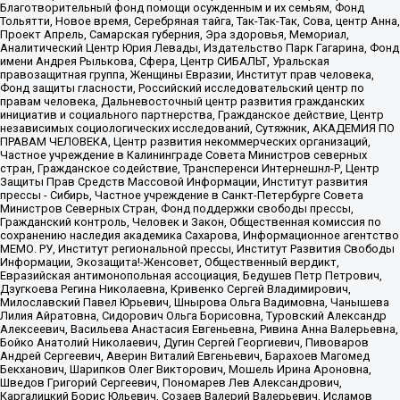
Благотворительный фонд помощи осужденным и их семьям, Фонд
Тольятти, Новое время, Серебряная тайга, Так-Так-Так, Сова, центр Анна,
Проект Апрель, Самарская губерния, Эра здоровья, Мемориал,
Аналитический Центр Юрия Левады, Издательство Парк Гагарина, Фонд
имени Андрея Рылькова, Сфера, Центр СИБАЛЬТ, Уральская
правозащитная группа, Женщины Евразии, Институт прав человека,
Фонд защиты гласности, Российский исследовательский центр по
правам человека, Дальневосточный центр развития гражданских
инициатив и социального партнерства, Гражданское действие, Центр
независимых социологических исследований, Сутяжник, АКАДЕМИЯ ПО
ПРАВАМ ЧЕЛОВЕКА, Центр развития некоммерческих организаций,
Частное учреждение в Калининграде Совета Министров северных
стран, Гражданское содействие, Трансперенси Интернешнл-Р, Центр
Защиты Прав Средств Массовой Информации, Институт развития
прессы - Сибирь, Частное учреждение в Санкт-Петербурге Совета
Министров Северных Стран, Фонд поддержки свободы прессы,
Гражданский контроль, Человек и Закон, Общественная комиссия по
сохранению наследия академика Сахарова, Информационное агентство
МЕМО. РУ, Институт региональной прессы, Институт Развития Свободы
Информации, Экозащита!-Женсовет, Общественный вердикт,
Евразийская антимонопольная ассоциация, Бедушев Петр Петрович,
Дзугкоева Регина Николаевна, Кривенко Сергей Владимирович,
Милославский Павел Юрьевич, Шнырова Ольга Вадимовна, Чанышева
Лилия Айратовна, Сидорович Ольга Борисовна, Туровский Александр
Алексеевич, Васильева Анастасия Евгеньевна, Ривина Анна Валерьевна,
Бойко Анатолий Николаевич, Дугин Сергей Георгиевич, Пивоваров
Андрей Сергеевич, Аверин Виталий Евгеньевич, Барахоев Магомед
Бекханович, Шарипков Олег Викторович, Мошель Ирина Ароновна,
Шведов Григорий Сергеевич, Пономарев Лев Александрович,
Каргалицкий Борис Юльевич, Созаев Валерий Валерьевич, Исламов