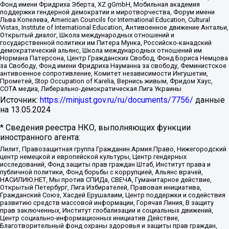
Фонд имени Фридриха Эберта, XZ gGmbH, Мобильная академия
поддержки гендерной демократии и миротворчества, Форум имени
Льва Копелева, American Councils for International Education, Cultural
Vistas, Institute of International Education, Антивоенное движение Антальи,
Открытый диалог, Школа международных отношений и
государственной политики им Питера Мунка, Российско-канадский
демократический альянс, Школа международных отношений им
Нормана Патерсона, Центр Гражданских Свобод, Фонд Бориса Немцова
за Свободу, Фонд имени Фридриха Науманна за свободу, Феминистское
антивоенное сопротивление, Комитет независимости Ингушетии,
Прометей, Stop Occupation of Karelia, Вернись живым, Фридом Хаус,
СОТА медиа, Либерально-демократическая Лига Украины
Источник:
https://minjust.gov.ru/ru/documents/7756/
данные
на
13.05.2024
* Сведения реестра НКО, выполняющих функции
иностранного агента:
Лилит, Правозащитная группа Гражданин.Армия.Право, Нижегородский
центр немецкой и европейской культуры, Центр гендерных
исследований, Фонд защиты прав граждан Штаб, Институт права и
публичной политики, Фонд борьбы с коррупцией, Альянс врачей,
НАСИЛИЮ.НЕТ, Мы против СПИДа, СВЕЧА, Гуманитарное действие,
Открытый Петербург, Лига Избирателей, Правовая инициатива,
Гражданский Союз, Хасдей Ерушалаим, Центр поддержки и содействия
развитию средств массовой информации, Горячая Линия, В защиту
прав заключенных, Институт глобализации и социальных движений,
Центр социально-информационных инициатив Действие,
Благотворительный фонд охраны здоровья и защиты прав граждан,