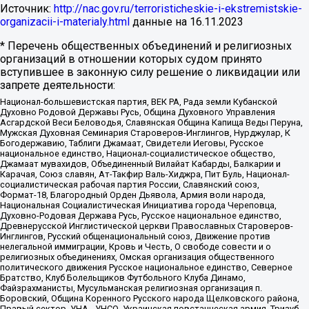
Источник:
http://nac.gov.ru/terroristicheskie-i-ekstremistskie-
organizacii-i-materialy.html
данные на
16.11.2023
* Перечень общественных объединений и религиозных
организаций в отношении которых судом принято
вступившее в законную силу решение о ликвидации или
запрете деятельности:
Национал-большевистская партия, ВЕК РА, Рада земли Кубанской
Духовно Родовой Державы Русь, Община Духовного Управления
Асгардской Веси Беловодья, Славянская Община Капища Веды Перуна,
Мужская Духовная Семинария Староверов-Инглингов, Нурджулар, К
Богодержавию, Таблиги Джамаат, Свидетели Иеговы, Русское
национальное единство, Национал-социалистическое общество,
Джамаат мувахидов, Объединенный Вилайат Кабарды, Балкарии и
Карачая, Союз славян, Ат-Такфир Валь-Хиджра, Пит Буль, Национал-
социалистическая рабочая партия России, Славянский союз,
Формат-18, Благородный Орден Дьявола, Армия воли народа,
Национальная Социалистическая Инициатива города Череповца,
Духовно-Родовая Держава Русь, Русское национальное единство,
Древнерусской Инглистической церкви Православных Староверов-
Инглингов, Русский общенациональный союз, Движение против
нелегальной иммиграции, Кровь и Честь, О свободе совести и о
религиозных объединениях, Омская организация общественного
политического движения Русское национальное единство, Северное
Братство, Клуб Болельщиков Футбольного Клуба Динамо,
Файзрахманисты, Мусульманская религиозная организация п.
Боровский, Община Коренного Русского народа Щелковского района,
Правый сектор, УНА - УНСО, Украинская повстанческая армия, Тризуб