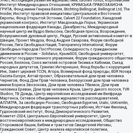
УРАЛ, Ассоциация развития журналистики, IStories fonds, Королевский
Институт Международных Отношений, КРИМСЬКА ПРАВОЗАХИСНА
ГРУПА, Фонд имени Генриха Бёлля, Stichting Bellingcat, Bellingcat Ltd, The
Insider, Институт правовой инициативы Центральной и Восточной
Европы, Фонд Открытой Эстонии, Calvert 22 Foundation, Канадский
украинский конгресс, Институт Макдональда-Лорье, Украинская
национальная федерация Канады, Декабристы, Международный
научный центр им Вудро Вильсона, Свободная пресса, Возрождение,
Всеукраинский духовный центр , Риддл, Русский антивоенный комитет в
Швеции, Проект Медуза, Фонд Андрея Сахарова, Форум свободной
России, Лига Свободных Наций, Transparеncy International, Форум
Свободных Народов ПостРоссии, Солидарность с гражданским
движением в России – Solidarus, КрымSOS, Свободный университет,
Институт государственного управления, Форум гражданского общества
Россия, Беллона, Союз жителей островов Тисима и Хабомаи, Съезд
народных депутатов, Гринпис Интернешнл, Фонд борьбы с коррупцией
Инк, Завет церквей TCCN, Агора, Всемирный фонд природы, BDR Novaja
Gazeta-Europe, Алтай проект, Образовательный дом прав человека
Чернигов, Фонд Дом Прав Человека, Белорусский дом прав человека
имени Бориса Звозскова, Дом прав человека Тбилиси, Дом прав
человека Ереван, Дом прав человека Крым, Центр дикого лосося, TVR
Studios, ТВ Дождь, Центр европейских исследований им Вилфрида
Мартенса, Сетевое объединение журналистов расследователей,
АЛЛАТРА, За свободную Россию, Свободная Бурятия, Uralic, UnKremlin,
Международная федерация транспортных рабочих, ИстЧам Финланд,
Гудзоновский институт, Фонд Демократического Развития,
Комитет-2024, Центрально-Европейский университет, Центр
восточноевропейских и международных исследований, Общество
Сторожевой башни, Библии и трактатов Свидетелей Иеговы,
Гражданский Совет, Центр анализа европейской политики,