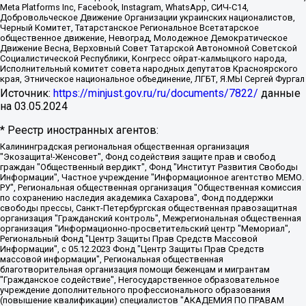
Meta Platforms Inc, Facebook, Instagram, WhatsApp, СИЧ-С14,
Добровольческое Движение Организации украинских националистов,
Черный Комитет, Татарстанское Региональное Всетатарское
общественное движение, Невоград, Молодежное Демократическое
Движение Весна, Верховный Совет Татарской Автономной Советской
Социалистической Республики, Конгресс ойрат-калмыцкого народа,
Исполнительный комитет совета народных депутатов Красноярского
края, Этническое национальное объединение, ЛГБТ, Я.МЫ Сергей Фургал
Источник:
https://minjust.gov.ru/ru/documents/7822/
данные
на
03.05.2024
* Реестр иностранных агентов:
Калининградская региональная общественная организация "Экозащита!-Женсовет", Фонд содействия защите прав и свобод граждан "Общественный вердикт", Фонд "Институт Развития Свободы Информации", Частное учреждение "Информационное агентство МЕМО. РУ", Региональная общественная организация "Общественная комиссия по сохранению наследия академика Сахарова", Фонд поддержки свободы прессы, Санкт-Петербургская общественная правозащитная организация "Гражданский контроль", Межрегиональная общественная организация "Информационно-просветительский центр "Мемориал", Региональный Фонд "Центр Защиты Прав Средств Массовой Информации", с 05.12.2023 Фонд "Центр Защиты Прав Средств массовой информации", Региональная общественная благотворительная организация помощи беженцам и мигрантам "Гражданское содействие", Негосударственное образовательное учреждение дополнительного профессионального образования (повышение квалификации) специалистов "АКАДЕМИЯ ПО ПРАВАМ ЧЕЛОВЕКА", Свердловская региональная общественная организация "Сутяжник", Автономная некоммерческая организация "Центр независимых социологических исследований", Союз общественных объединений "Российский исследовательский центр по правам человека", Региональное общественное учреждение научно-информационный центр "МЕМОРИАЛ", Некоммерческая организация "Фонд защиты гласности", Автономная некоммерческая организация "Институт прав человека", Городская общественная организация "Екатеринбургское общество "МЕМОРИАЛ", Городская общественная организация "Рязанское историко-просветительское и правозащитное общество "Мемориал" (Рязанский Мемориал), Челябинский региональный орган общественной самодеятельности – женское общественное объединение "Женщины Евразии", Челябинский региональный орган общественной самодеятельности "Уральская правозащитная группа", Фонд содействия защите здоровья и социальной справедливости имени Андрея Рылькова, Автономная Некоммерческая Организация "Аналитический Центр Юрия Левады", Автономная некоммерческая организация социальной поддержки населения "Проект Апрель", Региональная общественная организация помощи женщинам и детям, находящимся в кризисной ситуации "Информационно-методический центр "Анна", Фонд содействия развитию массовых коммуникаций и правовому просвещению "Так-так-Так", Фонд содействия устойчивому развитию "Серебряная тайга", Свердловский региональный общественный фонд социальных проектов "Новое время", "Idel.Реалии", Кавказ.Реалии, Крым.Реалии, Телеканал Настоящее Время, Татаро-башкирская служба Радио Свобода (Azatliq Radiosi), Радио Свободная Европа/Радио Свобода (PCE/PC), "Сибирь.Реалии", "Фактограф", Благотворительный фонд помощи осужденным и их семьям, Автономная некоммерческая организация "Институт глобализации и социальных движений", Фонд "В защиту прав заключенных", Частное учреждение "Центр поддержки и содействия развитию средств массовой информации", Пензенский региональный общественный благотворительный фонд "Гражданский союз", "Север.Реалии", Некоммерческая организация Фонд "Правовая инициатива", Общество с ограниченной ответственностью "Радио Свободная Европа/Радио Свобода", Чешское информационное агентство "MEDIUM-ORIENT", Красноярская региональная общественная организация "Мы против СПИДа", Камалягин Денис Николаевич, Маркелов Сергей Евгеньевич, Пономарев Лев Александрович, Савицкая Людмила Алексеевна, Автономная некоммерческая организация "Центр по работе с проблемой насилия "НАСИЛИЮ.НЕТ", Межрегиональный профессиональный союз работников здравоохранения "Альянс врачей", Юридическое лицо, зарегистрированное в Латвийской Республике, SIA "Medusa Project" (регистрационный номер 40103797863, дата регистрации 10.06.2014), Некоммерческая организация "Фонд по борьбе с коррупцией", Автономная некоммерческая организация "Институт права и публичной политики", Баданин Роман Сергеевич, Гликин Максим Александрович, Железнова Мария Михайловна, Лукьянова Юлия Сергеевна, Маетная Елизавета Витальевна, Маняхин Петр Борисович, Чуракова Ольга Владимировна, Ярош Юлия Петровна, Юридическое лицо "The Insider SIA", зарегистрированное в Риге, Латвийская Республика (дата регистрации 26.06.2015), являющееся администратором доменного имени интернет-издания "The Insider SIA", https://theins.ru, Постернак Алексей Евгеньевич, Рубин Михаил Аркадьевич, Анин Роман Александрович, Юридическое лицо Istories fonds, зарегистрированное в Латвийской Республике (регистрационный номер 50008295751, дата регистрации 24.02.2020), Великовский Дмитрий Александрович, Долинина Ирина Николаевна, Мароховская Алеся Алексеевна, Шлейнов Роман Юрьевич, Шмагун Олеся Валентиновна, Общество с ограниченной ответственностью "Альтаир 2021", Общество с ограниченной ответственностью "Вега 2021", Общество с ограниченной ответственностью "Главный редактор 2021", Общество с ограниченной ответственностью "Ромашки монолит", Важенков Артем Валерьевич, Ивановская областная общественная организация "Центр гендерных исследований", Гурман Юрий Альбертович, Медиапроект "ОВД-Инфо", Егоров Владимир Владимирович, Жилинский Владимир Александрович, Общество с ограниченной ответственностью "ЗП", Иванова София Юрьевна, Карезина Инна Павловна, Кильтау Екатерина Викторовна, Петров Алексей Викторович, Пискунов Сергей Евгеньевич, Смирнов Сергей Сергеевич, Тихонов Михаил Сергеевич, Общество с ограниченной ответственностью "ЖУРНАЛИСТ-ИНОСТРАННЫЙ АГЕНТ", Арапова Галина Юрьевна, Вольтская Татьяна Анатольевна, Американская компания "Mason G.E.S. Anonymous Foundation" (США), являющаяся владельцем интернет-издания https://mnews.world/, Компания "Stichting Bellingcat", зарегистрированная в Нидерландах (дата регистрации 11.07.2018), Захаров Андрей Вячеславович, Клепиковская Екатерина Дмитриевна, Общество с ограниченной ответственностью "МЕМО", Перл Роман Александрович, Симонов Евгений Алексеевич, Соловьева Елена Анатольевна, Сотников Даниил Владимирович, Сурначева Елизавета Дмитриевна, Автономная некоммерческая организация по защите прав человека и информированию населения "Якутия – Наше Мнение", Общество с ограниченной ответственностью "Москоу диджитал медиа", с 26.01.2023 Общество с ограниченной ответственностью "Чайка Белые сады", Ветошкина Валерия Валерьевна, Заговора Максим Александрович, Межрегиональное общественное движение "Российская ЛГБТ - сеть", Оленичев Максим Владимирович, Павлов Иван Юрьевич, Скворцова Елена Сергеевна, Общество с ограниченной ответственностью "Как бы инагент", Кочетков Игорь Викторович, Общество с ограниченной ответственностью "Честные выборы", Еланчик Олег Александрович, Общество с ограниченной ответственностью "Нобелевский призыв", Гималова Регина Эмилевна, Григорьев Андрей Валерьевич, Григорьева Алина Александровна, Ассоциация по содействию защите прав призывников, альтернативнослужащих и военнослужащих "Правозащитная группа "Гражданин.Армия.Право", Хисамова Регина Фаритовна, Автономная некоммерческая организация по реализации социально-правовых программ "Лилит", Дальневосточное общественное движение "Маяк", Санкт-Петербургская ЛГБТ-инициативная группа "Выход", Инициативная группа ЛГБТ+ "Реверс", Алексеев Андрей Викторович, Бекбулатова Таисия Львовна, Беляев Иван Михайлович, Владыкина Елена Сергеевна, Гельман Марат Александрович, Никульшина Вероника Юрьевна, Толоконникова Надежда Андреевна, Шендерович Виктор Анатольевич, Общество с ограниченной ответственностью "Данное сообщение", Общество с ограниченной ответственностью Издательский дом "Новая глава", Айнбиндер Александра Александровна, Московский комьюнити-центр для ЛГБТ+инициатив, Благотворительный фонд развития филантропии, Deutsche Welle (Германия, Kurt-Schumacher-Strasse 3, 53113 Bonn), Борзунова Мария Михайловна, Воробьев Виктор Викторович, Голубева Анна Львовна, Константинова Алла Михайловна, Малкова Ирина Владимировна, Мурадов Мурад Абдулгалимович, Осетинская Елизавета Николаевна, Понасенков Евгений Николаевич, Ганапольский Матвей Юрьевич, Киселев Евгений Алексеевич, Борухович Ирина Григорьевна, Дремин Иван Тимофеевич, Дубровский Дмитрий Викторович, Красноярская региональная общественная организация поддержки и развития альтернативных образовательных технологий и межкультурных коммуникаций "ИНТЕРРА", Маяковская Екатерина Алексеевна, Фейгин Марк Захарович, Филимонов Андрей Викторович, Дзугкоева Регина Николаевна, Доброхотов Роман Александрович, Дудь Юрий Александрович, Елкин Сергей Владимирович, Кругликов Кирилл Игоревич, Сабунаева Мария Леонидовна, Семенов Алексей Владимирович, Шаинян Карен Багратович, Шульман Екатерина Михайловна, Асафьев Артур Валерьевич, Вахштайн Виктор Семенович, Венедиктов Алексей Алексеевич, Лушникова Екатерина Евгеньевна, Волков Леонид Михайлович, Невзоров Александр Глебович, Пархоменко Сергей Борисович, Сироткин Ярослав Николаевич, Кара-Мурза Владимир Владимирович, Баранова Наталья Владимировна, Гозман Леонид Яковлевич, Кагарлицкий Борис Юльевич, Климарев Михаил Валерьевич, Милов Владимир Станиславович, Автономная некоммерческая организация Краснодарский центр современного искусства "Типография", Моргенштерн Алишер Тагирович, Соболь Любовь Эдуардовна, Общество с ограниченной ответственностью "ЛИЗА НОРМ", Каспаров Гарри Кимович, Ходорковский Михаил Борисович, Общество с ограниченной ответственностью "Апрельские тезисы", Данилович Ирина Брониславовна, Кашин Олег Владимирович, Петров Николай Владимирович, Пивоваров Алексей Владимирович, Соколов Михаил Владимирович, Цветкова Юлия Владимировна, Чичваркин Евгений Александрович, Комитет против пыток/Команда против пыток, Общество с ограниченной ответственностью "Первый научный", Общество с ограниченной ответственностью "Вертолет и ко", Белоцерковская Вероника Борисовна, Кац Максим Евгеньевич, Лазарева Татьяна Юрьевна, Шаведдинов Руслан Табризович, Яшин Илья Валерьевич, Общество с ограниченной ответственностью "Иноагент ААВ", Алешковский Дмитрий Петрович, Альбац Евгения Марковна, Быков Дмитрий Львович, Галямина Юлия Евгеньевна, Лойко Сергей Леонидович, Мартынов Кирилл Константинович, Медведев Сергей Александрович, Крашенинников Федор Геннадиевич, Гордеева Катерина Вл