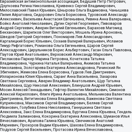
Евразийская антимонопольная ассоциация, Бедушев Петр Петрович,
Дзугкоева Регина Николаевна, Кривенко Сергей Владимирович,
Милославский Павел Юрьевич, Шнырова Ольга Вадимовна, Чанышева
Лилия Айратовна, Сидорович Ольга Борисовна, Туровский Александр
Алексеевич, Васильева Анастасия Евгеньевна, Ривина Анна Валерьевна,
Бойко Анатолий Николаевич, Дугин Сергей Георгиевич, Пивоваров
Андрей Сергеевич, Аверин Виталий Евгеньевич, Барахоев Магомед
Бекханович, Шарипков Олег Викторович, Мошель Ирина Ароновна,
Шведов Григорий Сергеевич, Пономарев Лев Александрович,
Каргалицкий Борис Юльевич, Созаев Валерий Валерьевич, Исламов
Тимур Рифгатович, Романова Ольга Евгеньевна, Щаров Сергей
Алексадрович, Цирульников Борис Альбертович, Гасан Ольга Павловна,
Паутов Юрий Анатольевич, Верховский Александр Маркович,
Пислакова-Паркер Марина Петровна, Кочеткова Татьяна
Владимировна, Чуркина Наталья Валерьевна, Акимова Татьяна
Николаевна, Золотарева Екатерина Александровна, Рачинский Ян
Збигневич, Жемкова Елена Борисовна, Гудков Лев Дмитриевич,
Илларионова Юлия Юрьевна, Саранг Анна Васильевна, Захарова
Светлана Сергеевна, Аверин Владимир Анатольевич, Щур Татьяна
Михайловна, Щур Николай Алексеевич, Блинушов Андрей Юрьевич,
Мосин Алексей Геннадьевич, Гефтер Валентин Михайлович, Симонов
Алексей Кириллович, Флиге Ирина Анатольевна, Мельникова Валентина
Дмитриевна, Вититинова Елена Владимировна, Баженова Светлана
Куприяновна, Максимов Сергей Владимирович, Беляев Сергей
Иванович, Голубева Елена Николаевна, Ганнушкина Светлана
Алексеевна, Закс Елена Владимировна, Буртина Елена Юрьевна, Гендель
Людмила Залмановна, Кокорина Екатерина Алексеевна, Шуманов Илья
Вячеславович, Арапова Галина Юрьевна, Свечников Анатолий
Мариевич, Прохоров Вадим Юрьевич, Шахова Елена Владимировна,
Подузов Сергей Васильевич, Протасова Ирина Вячеславовна,