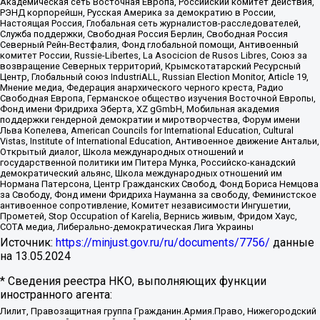
Академическая сеть Восточная Европа, Российский комитет действия,
РЭНД корпорейшн, Русская Америка за демократию в России,
Настоящая Россия, Глобальная сеть журналистов-расследователей,
Служба поддержки, Свободная Россия Берлин, Свободная Россия
Северный Рейн-Вестфалия, Фонд глобальной помощи, Антивоенный
комитет России, Russie-Libertes, La Asocicion de Rusos Libres, Союз за
возвращение Северных территорий, Крымскотатарский Ресурсный
Центр, Глобальный союз IndustriALL, Russian Election Monitor, Article 19,
Мнение медиа, Федерация анархического черного креста, Радио
Свободная Европа, Германское общество изучения Восточной Европы,
Фонд имени Фридриха Эберта, XZ gGmbH, Мобильная академия
поддержки гендерной демократии и миротворчества, Форум имени
Льва Копелева, American Councils for International Education, Cultural
Vistas, Institute of International Education, Антивоенное движение Антальи,
Открытый диалог, Школа международных отношений и
государственной политики им Питера Мунка, Российско-канадский
демократический альянс, Школа международных отношений им
Нормана Патерсона, Центр Гражданских Свобод, Фонд Бориса Немцова
за Свободу, Фонд имени Фридриха Науманна за свободу, Феминистское
антивоенное сопротивление, Комитет независимости Ингушетии,
Прометей, Stop Occupation of Karelia, Вернись живым, Фридом Хаус,
СОТА медиа, Либерально-демократическая Лига Украины
Источник:
https://minjust.gov.ru/ru/documents/7756/
данные
на
13.05.2024
* Сведения реестра НКО, выполняющих функции
иностранного агента:
Лилит, Правозащитная группа Гражданин.Армия.Право, Нижегородский