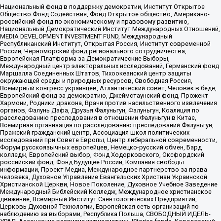
Национальный фонд в поддержку демократии, Институт Открытое
Общество Фонд Содействия, Фонд Открытое общество, Американо-
российский фонд по экономическому и правовому развитию,
Национальный Демократический Институт Международных Отношений,
MEDIA DEVELOPMENT INVESTMENT FUND, Международный
Республиканский Институт, Открытая Россия, Институт современной
России, Черноморский фонд регионального сотрудничества,
Европейская Платформа за Демократические Выборы,
Международный центр электоральных исследований, Германский фонд
Маршалла Соединенных Штатов, Тихоокеанский центр защиты
окружающей среды и природных ресурсов, Свободная Россия,
Всемирный конгресс украинцев, Атлантический совет, Человек в беде,
Европейский фонд за демократию, Джеймстаунский фонд, Прожект
Хармони, Родники дракона, Врачи против насильственного извлечения
органов, Фалунь Дафа, Друзья Фалуньгун, Фалуньгун, Коалиция по
расследованию преследования в отношении Фалуньгун в Китае,
Всемирная организация по расследованию преследований Фалуньгун,
Пражский гражданский центр, Ассоциация школ политических
исследований при Совете Европы, Центр либеральной современности,
Форум русскоязычных европейцев, Немецко-русский обмен, Бард
колледж, Европейский выбор, Фонд Ходорковского, Оксфордский
российский фонд, Фонд Будущее России, Компания свободы
информации, Проект Медиа, Международное партнерство за права
человека, Духовное Управление Евангельских Христиан Украинской
Христианской Церкви, Новое Поколение, Духовное Учебное Заведение
Международный Библейский Колледж, Международное христианское
движение, Всемирный Институт Саентологических Предприятий,
Церковь Духовной Технологии, Европейская сеть организаций по
наблюдению за выборами, Республика Польша, СВОБОДНЫЙ ИДЕЛЬ-