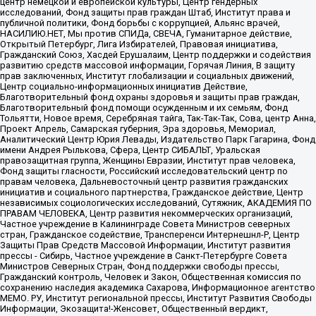
центр немецкой и европейской культуры, Центр гендерных
исследований, Фонд защиты прав граждан Штаб, Институт права и
публичной политики, Фонд борьбы с коррупцией, Альянс врачей,
НАСИЛИЮ.НЕТ, Мы против СПИДа, СВЕЧА, Гуманитарное действие,
Открытый Петербург, Лига Избирателей, Правовая инициатива,
Гражданский Союз, Хасдей Ерушалаим, Центр поддержки и содействия
развитию средств массовой информации, Горячая Линия, В защиту
прав заключенных, Институт глобализации и социальных движений,
Центр социально-информационных инициатив Действие,
Благотворительный фонд охраны здоровья и защиты прав граждан,
Благотворительный фонд помощи осужденным и их семьям, Фонд
Тольятти, Новое время, Серебряная тайга, Так-Так-Так, Сова, центр Анна,
Проект Апрель, Самарская губерния, Эра здоровья, Мемориал,
Аналитический Центр Юрия Левады, Издательство Парк Гагарина, Фонд
имени Андрея Рылькова, Сфера, Центр СИБАЛЬТ, Уральская
правозащитная группа, Женщины Евразии, Институт прав человека,
Фонд защиты гласности, Российский исследовательский центр по
правам человека, Дальневосточный центр развития гражданских
инициатив и социального партнерства, Гражданское действие, Центр
независимых социологических исследований, Сутяжник, АКАДЕМИЯ ПО
ПРАВАМ ЧЕЛОВЕКА, Центр развития некоммерческих организаций,
Частное учреждение в Калининграде Совета Министров северных
стран, Гражданское содействие, Трансперенси Интернешнл-Р, Центр
Защиты Прав Средств Массовой Информации, Институт развития
прессы - Сибирь, Частное учреждение в Санкт-Петербурге Совета
Министров Северных Стран, Фонд поддержки свободы прессы,
Гражданский контроль, Человек и Закон, Общественная комиссия по
сохранению наследия академика Сахарова, Информационное агентство
МЕМО. РУ, Институт региональной прессы, Институт Развития Свободы
Информации, Экозащита!-Женсовет, Общественный вердикт,