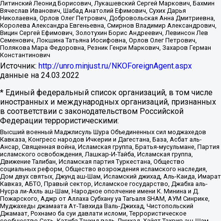
Литинский Леонид Борисович, Лукашевский Сергей Маркович, Бахмин
Вячеслав Иванович, Шабад Анатолий Ефимович, Сухих Дарья
Николаевна, Орлов Олег Петрович, Добровольская Анна Дмитриевна,
Королева Александра Евгеньевна, Смирнов Владимир Александрович,
Вицин Сергей Ефимович, Золотухин Борис Андреевич, Левинсон Лев
Семенович, Локшина Татьяна Иосифовна, Орлов Олег Петрович,
Полякова Мара Федоровна, Резник Генри Маркович, Захаров Герман
Константинович
Источник:
http://unro.minjust.ru/NKOForeignAgent.aspx
данные на
24.03.2022
* Единый федеральный список организаций, в том числе
иностранных и международных организаций, признанных
в соответствии с законодательством Российской
Федерации террористическими:
Высший военный Маджлисуль Шура Объединенных сил моджахедов
Кавказа, Конгресс народов Ичкерии и Дагестана, База, Асбат аль-
Ансар, Священная война, Исламская группа, Братья-мусульмане, Партия
исламского освобождения, Лашкар-И-Тайба, Исламская группа,
Движение Талибан, Исламская партия Туркестана, Общество
социальных реформ, Общество возрождения исламского наследия,
Дом двух святых, Джунд аш-Шам, Исламский джихад, Аль-Каида, Имарат
Кавказ, АБТО, Правый сектор, Исламское государство, Джабха аль-
Нусра ли-Ахль аш-Шам, Народное ополчение имени К. Минина и Д.
Пожарского, Аджр от Аллаха Субхану уа Тагьаля SHAM, АУМ Синрике,
Муджахеды джамаата Ат-Тавхида Валь-Джихад, Чистопольский
Джамаат, Рохнамо ба суи давлати исломи, Террористическое
сообщество Сеть, Катиба Таухид валь-Джихад, Хайят Тахрир аш-Шам,