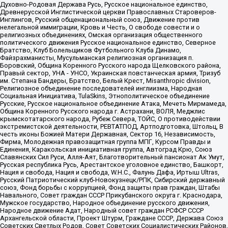
Духовно-Родовая Держава Русь, Русское национальное единство,
Древнерусской Инглистической церкви Православных Староверов-
Инглингов, Русский общенациональный союз, Движение против
нелегальной иммиграции, Кровь и Честь, О свободе совести и о
религиозных объединениях, Омская организация общественного
политического движения Русское национальное единство, Северное
Братство, Клуб Болельщиков Футбольного Клуба Динамо,
Файзрахманисты, Мусульманская религиозная организация п.
Боровский, Община Коренного Русского народа Щелковского района,
Правый сектор, УНА - УНСО, Украинская повстанческая армия, Тризуб
им. Степана Бандеры, Братство, Белый Крест, Misanthropic division,
Религиозное объединение последователей инглиизма, Народная
Социальная Инициатива, TulaSkins, Этнополитическое объединение
Русские, Русское национальное объединение Атака, Мечеть Мирмамеда,
Община Коренного Русского народа г. Астрахани, ВОЛЯ, Меджлис
крымскотатарского народа, Рубеж Севера, ТОЙС, О противодействии
экстремистской деятельности, РЕВТАТПОД, Артподготовка, Штольц, В
честь иконы Божией Матери Державная, Сектор 16, Независимость,
Фирма, Молодежная правозащитная группа МПГ, Курсом Правды и
Единения, Каракольская инициативная группа, Автоград Крю, Союз
Славянских Сил Руси, Алля-Аят, Благотворительный пансионат Ак Умут,
Русская республика Русь, Арестантское уголовное единство, Башкорт,
Нация и свобода, Нация и свобода, W.H.С., Фалунь Дафа, Иртыш Ultras,
Русский Патриотический клуб-Новокузнецк/РПК, Сибирский державный
союз, Фонд борьбы с коррупцией, Фонд защиты прав граждан, Штабы
Навального, Совет граждан СССР Прикубанского округа г. Краснодара,
Мужское государство, Народное объединение русского движения,
Народное движение Адат, Народный совет граждан РСФСР СССР
Архангельской области, Проект Штурм, Граждане СССР, Держава Союз
Советских Светлых Родов, Совет Советских Социалистических Районов,