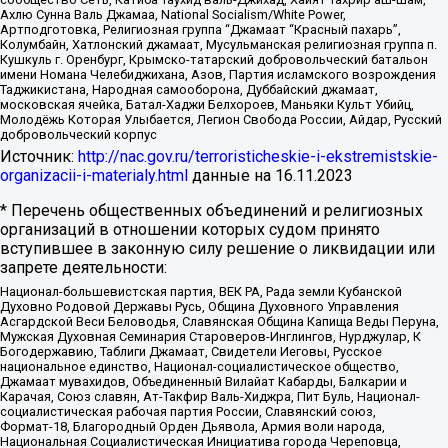
Ахлю Сунна Валь Джамаа, National Socialism/White Power,
Артподготовка, Религиозная группа “Джамаат “Красный пахарь”,
Колумбайн, Хатлонский джамаат, Мусульманская религиозная группа п.
Кушкуль г. Оренбург, Крымско-татарский добровольческий батальон
имени Номана Челебиджихана, Азов, Партия исламского возрождения
Таджикистана, Народная самооборона, Дуббайский джамаат,
московская ячейка, Батал-Хаджи Белхороев, Маньяки Культ Убийц,
Молодёжь Которая Улыбается, Легион Свобода России, Айдар, Русский
добровольческий корпус
Источник:
http://nac.gov.ru/terroristicheskie-i-ekstremistskie-
organizacii-i-materialy.html
данные на
16.11.2023
* Перечень общественных объединений и религиозных
организаций в отношении которых судом принято
вступившее в законную силу решение о ликвидации или
запрете деятельности:
Национал-большевистская партия, ВЕК РА, Рада земли Кубанской
Духовно Родовой Державы Русь, Община Духовного Управления
Асгардской Веси Беловодья, Славянская Община Капища Веды Перуна,
Мужская Духовная Семинария Староверов-Инглингов, Нурджулар, К
Богодержавию, Таблиги Джамаат, Свидетели Иеговы, Русское
национальное единство, Национал-социалистическое общество,
Джамаат мувахидов, Объединенный Вилайат Кабарды, Балкарии и
Карачая, Союз славян, Ат-Такфир Валь-Хиджра, Пит Буль, Национал-
социалистическая рабочая партия России, Славянский союз,
Формат-18, Благородный Орден Дьявола, Армия воли народа,
Национальная Социалистическая Инициатива города Череповца,